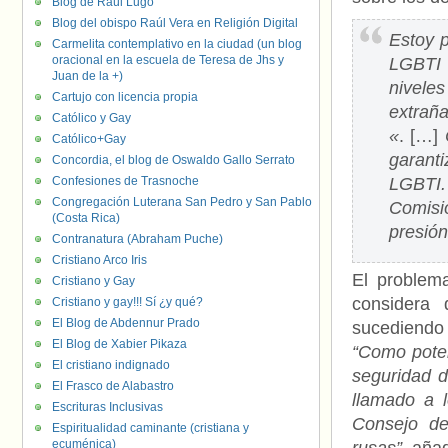
Blog de Raúl Lugo
Blog del obispo Raúl Vera en Religión Digital
Estoy 
Carmelita contemplativo en la ciudad (un blog
oracional en la escuela de Teresa de Jhs y
LGBTI 
Juan de la +)
niveles
Cartujo con licencia propia
extrañ
Católico y Gay
«
. […]
Católico+Gay
garanti
Concordia, el blog de Oswaldo Gallo Serrato
Confesiones de Trasnoche
LGBTI.
Congregación Luterana San Pedro y San Pablo
Comisi
(Costa Rica)
presión
Contranatura (Abraham Puche)
Cristiano Arco Iris
El problem
Cristiano y Gay
considera 
Cristiano y gay!!! Sí ¿y qué?
El Blog de Abdennur Prado
sucediendo
El Blog de Xabier Pikaza
“Como poten
El cristiano indignado
seguridad d
El Frasco de Alabastro
llamado a 
Escrituras Inclusivas
Consejo de
Espiritualidad caminante (cristiana y
ecuménica)