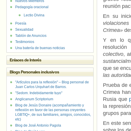
Nuevos Miembros
reunión pací
Pedagogía oracional
Lectio Divina
En su inic
violaciones
Poesía
Crimea»
des
Sexualidad
Tablón de Anuncios
Y en lo qu
Testimonios
resolución
«
Una batería de buenas noticias
colectivo
, a
Enlaces de Interés
sustancial
que se enc
Blogs Personales inclusivos
las autorida
"Artículos para la reflexión" – Blog personal de
Prueba de e
Juan Carlos Urquhart de Barros.
Crimea han 
"Sedom. Indebidamente tuyo"
Rusia que
Anglicanum Scriptorium
Blog de Jesús Donaire (acompañamiento y
la represió
reflexión en favor de las personas creyentes
grupos param
LGBTIQ+, de sus familiares, amigos, conocidos,
etc)
En este sen
Blog de José Antonio Pagola
sobre los d