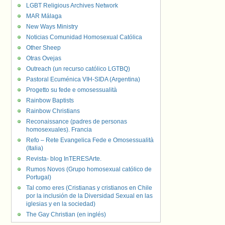
LGBT Religious Archives Network
MAR Málaga
New Ways Ministry
Noticias Comunidad Homosexual Católica
Other Sheep
Otras Ovejas
Outreach (un recurso católico LGTBQ)
Pastoral Ecuménica VIH-SIDA (Argentina)
Progetto su fede e omosessualità
Rainbow Baptists
Rainbow Christians
Reconaissance (padres de personas
homosexuales). Francia
Refo – Rete Evangelica Fede e Omosessualità
(Italia)
Revista- blog InTERESArte.
Rumos Novos (Grupo homosexual católico de
Portugal)
Tal como eres (Cristianas y cristianos en Chile
por la inclusión de la Diversidad Sexual en las
iglesias y en la sociedad)
The Gay Christian (en inglés)