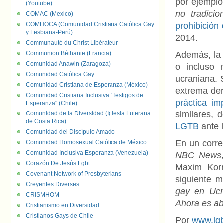
por ejemplo
(Youtube)
no tradici
COMAC (Mexico)
COMHOCA (Comunidad Cristiana Católica Gay
prohibición
y Lesbiana-Perú)
2014.
Communauté du Christ Libérateur
Communion Béthanie (Francia)
Además, la 
Comunidad Anawin (Zaragoza)
o incluso 
Comunidad Católica Gay
ucraniana. 
Comunidad Cristiana de Esperanza (México)
extrema de
Comunidad Cristiana Inclusiva "Testigos de
práctica i
Esperanza" (Chile)
similares, 
Comunidad de la Diversidad (Iglesia Luterana
de Costa Rica)
LGTB
ante 
Comunidad del Discípulo Amado
En un corre
Comunidad Homosexual Católica de México
Comunidad Inclusiva Esperanza (Venezuela)
NBC News
Corazón De Jesús Lgbt
Maxim Korn
Covenant Network of Presbyterians
siguiente 
Creyentes Diverses
gay en Ucr
CRISMHOM
Ahora es ab
Cristianismo en Diversidad
Cristianos Gays de Chile
Por
www.lgb