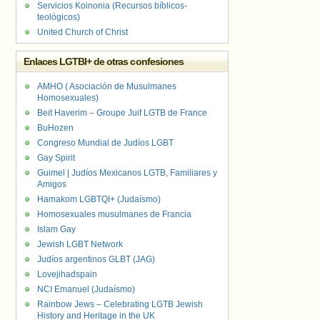
Servicios Koinonia (Recursos bíblicos-
teológicos)
United Church of Christ
Enlaces LGTBI+ de otras confesiones
AMHO ( Asociación de Musulmanes
Homosexuales)
Beit Haverim – Groupe Juif LGTB de France
BuHozen
Congreso Mundial de Judíos LGBT
Gay Spirit
Guimel | Judíos Mexicanos LGTB, Familiares y
Amigos
Hamakom LGBTQI+ (Judaísmo)
Homosexuales musulmanes de Francia
Islam Gay
Jewish LGBT Network
Judíos argentinos GLBT (JAG)
Lovejihadspain
NCI Emanuel (Judaísmo)
Rainbow Jews – Celebrating LGTB Jewish
History and Heritage in the UK