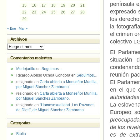
península e
15
16
17
18
19
20
21
expresado 
22
23
24
25
26
27
28
los derecho
29
la fotograf
« Ene
Mar »
el crimen o
Archivos
colectivo LG
Archivos
El Parlame
Comentarios recientes
situación
condenando 
Mudejarillo
en
Seguimos…
reunión pac
Ricardo Alonso Ochoa Gongora
en
Seguimos…
El Parlamen
resignado
en
Carta abierta a Monseñor Munilla,
por Miguel Sánchez Zambrano.
en el que 
resignado
en
Carta abierta a Monseñor Munilla,
autoridades
por Miguel Sánchez Zambrano.
La esloven
resignado
en
“Homosexualidad. Las Razones
de Dios”, de Miguel Sánchez Zambrano
Europeo so
preocupada
Categorías
de los nivel
Biblia
es de ext