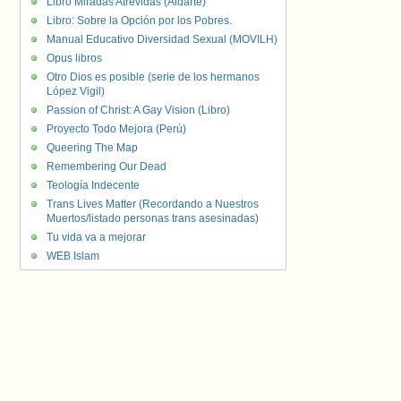
Libro Miradas Atrevidas (Aldarte)
Libro: Sobre la Opción por los Pobres.
Manual Educativo Diversidad Sexual (MOVILH)
Opus libros
Otro Dios es posible (serie de los hermanos
López Vigil)
Passion of Christ: A Gay Vision (Libro)
Proyecto Todo Mejora (Perú)
Queering The Map
Remembering Our Dead
Teología Indecente
Trans Lives Matter (Recordando a Nuestros
Muertos/listado personas trans asesinadas)
Tu vida va a mejorar
WEB Islam