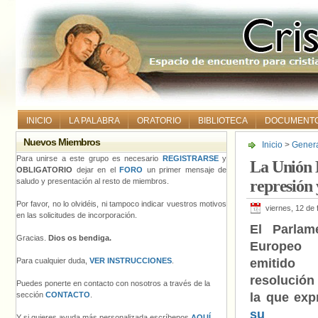
INICIO
LA PALABRA
ORATORIO
BIBLIOTECA
DOCUMENT
Nuevos Miembros
Inicio
>
Gener
represión y la
Para unirse a este grupo es necesario
REGISTRARSE
y
La Unión 
OBLIGATORIO
dejar en el
FORO
un primer mensaje de
saludo y presentación al resto de miembros.
represión 
Por favor, no lo olvidéis, ni tampoco indicar vuestros motivos
viernes, 12 de
en las solicitudes de incorporación.
El Parlam
Gracias.
Dios os bendiga.
Europeo
Para cualquier duda,
VER INSTRUCCIONES
.
emitido 
resolució
Puedes ponerte en contacto con nosotros a través de la
sección
CONTACTO
.
la que exp
su
Y si quieres ayuda más personalizada escríbenos
AQUÍ