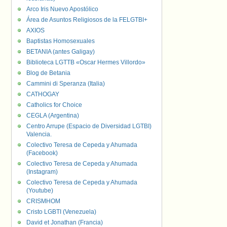
Arco Iris Nuevo Apostólico
Área de Asuntos Religiosos de la FELGTBI+
AXIOS
Baptistas Homosexuales
BETANIA (antes Galigay)
Biblioteca LGTTB «Oscar Hermes Villordo»
Blog de Betania
Cammini di Speranza (Italia)
CATHOGAY
Catholics for Choice
CEGLA (Argentina)
Centro Arrupe (Espacio de Diversidad LGTBI)
Valencia.
Colectivo Teresa de Cepeda y Ahumada
(Facebook)
Colectivo Teresa de Cepeda y Ahumada
(Instagram)
Colectivo Teresa de Cepeda y Ahumada
(Youtube)
CRISMHOM
Cristo LGBTI (Venezuela)
David et Jonathan (Francia)