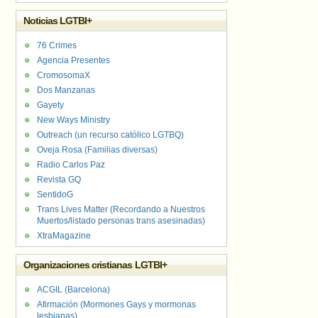
Noticias LGTBI+
76 Crimes
Agencia Presentes
CromosomaX
Dos Manzanas
Gayety
New Ways Ministry
Outreach (un recurso católico LGTBQ)
Oveja Rosa (Familias diversas)
Radio Carlos Paz
Revista GQ
SentidoG
Trans Lives Matter (Recordando a Nuestros
Muertos/listado personas trans asesinadas)
XtraMagazine
Organizaciones cristianas LGTBI+
ACGIL (Barcelona)
Afirmación (Mormones Gays y mormonas
lesbianas)