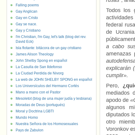
rusas”
, aña
Falling poems
Todos los 
Gay Anglican
actividades 
Gay en Cristo
federal rus
Gay se nace.
Gay y Cristiano
de Ucrania
I'm Christian, I'm Gay, let's talk (blog del rev.
públicament
David Eck)
a cabo sus
Isla flotante: bitácora de un gay cristiano
amenazas p
James Alison Theology
autodefens
John Shelby Spong en español
La Casulla de San Ildefonso
explicarán 
La Ciudad Perdida de Nivorg
cumplir».
La web de JOHN SHELBY SPONG en español
Pero,
¿qui
Los Universículos del Hermano Cortés
mediados d
Mano a mano con el Pastor
Mesoletot (blog de una mujer judía y lesbiana)
apodo de
«G
Moradas de Deus (portugués)
algunos m
Moral y Doctrina LGBTI
diputados l
Mundo Homo
otro miemb
Nuestra Señora de los Homosexuales
Voronkov es
Pays de Zabulon