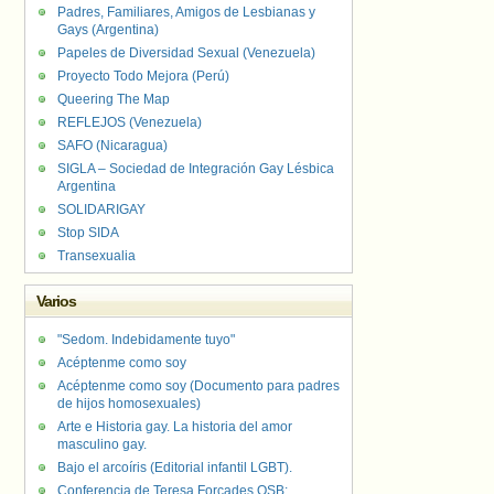
Padres, Familiares, Amigos de Lesbianas y
Gays (Argentina)
Papeles de Diversidad Sexual (Venezuela)
Proyecto Todo Mejora (Perú)
Queering The Map
REFLEJOS (Venezuela)
SAFO (Nicaragua)
SIGLA – Sociedad de Integración Gay Lésbica
Argentina
SOLIDARIGAY
Stop SIDA
Transexualia
Varios
"Sedom. Indebidamente tuyo"
Acéptenme como soy
Acéptenme como soy (Documento para padres
de hijos homosexuales)
Arte e Historia gay. La historia del amor
masculino gay.
Bajo el arcoíris (Editorial infantil LGBT).
Conferencia de Teresa Forcades OSB: