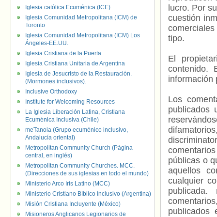
lucro. Por s
Iglesia católica Ecuménica (ICE)
cuestión inm
Iglesia Comunidad Metropolitana (ICM) de
Toronto
comerciales 
Iglesia Comunidad Metropolitana (ICM) Los
tipo.
Ángeles-EE.UU.
Iglesia Cristiana de la Puerta
El propieta
Iglesia Cristiana Unitaria de Argentina
contenido. 
Iglesia de Jesucristo de la Restauración.
información 
(Mormones inclusivos).
Inclusive Orthodoxy
Los comenta
Institute for Welcoming Resources
publicados 
La Iglesia Liberación Latina, Cristiana
reservándos
Ecuménica Inclusiva (Chile)
difamatorio
meTanoia (Grupo ecuménico inclusivo,
Andalucía oriental)
discriminat
Metropolitan Community Church (Página
comentarios
central, en inglés)
públicas o 
Metropolitan Community Churches. MCC.
aquellos c
(Direcciones de sus iglesias en todo el mundo)
cualquier c
Ministerio Arco Iris Latino (MCC)
publicada.
Ministerio Cristiano Bíblico Inclusivo (Argentina)
comentarios,
Misión Cristiana Incluyente (México)
publicados 
Misioneros Anglicanos Legionarios de