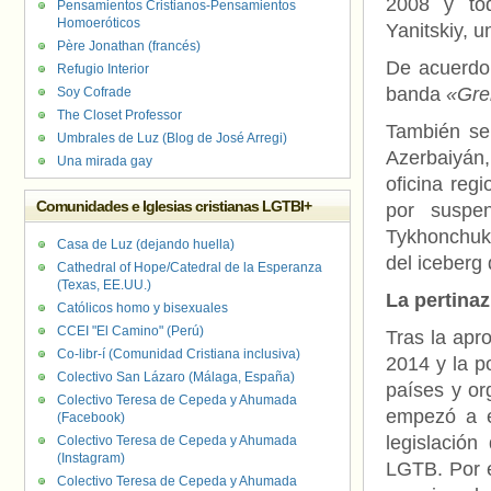
2008 y to
Pensamientos Cristianos-Pensamientos
Homoeróticos
Yanitskiy, u
Père Jonathan (francés)
De acuerdo 
Refugio Interior
banda
«Gre
Soy Cofrade
The Closet Professor
También se 
Umbrales de Luz (Blog de José Arregi)
Azerbaiyán,
Una mirada gay
oficina reg
Comunidades e Iglesias cristianas LGTBI+
por suspen
Tykhonchuk,
Casa de Luz (dejando huella)
del iceberg
Cathedral of Hope/Catedral de la Esperanza
(Texas, EE.UU.)
La pertina
Católicos homo y bisexuales
CCEI "El Camino" (Perú)
Tras la apr
Co-libr-í (Comunidad Cristiana inclusiva)
2014 y la p
Colectivo San Lázaro (Málaga, España)
países y or
Colectivo Teresa de Cepeda y Ahumada
empezó a 
(Facebook)
legislación
Colectivo Teresa de Cepeda y Ahumada
(Instagram)
LGTB. Por e
Colectivo Teresa de Cepeda y Ahumada