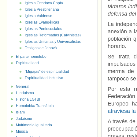
Iglesia Ortodoxa Copta
tártaros in
Iglesia Presbiteriana
defensa del
Iglesia Valdense
Iglesias Evangélicas
La independ
Iglesias Pentecostales
anexión a l
Iglesias Reformadas (Calvinistas)
población 
Iglesias Unitarias y Universalistas
horario.
Testigos de Jehová
Se trata d
El parte homófobo
Espiritualidad
impulsados
merma de l
"Migajas" de espiritualidad
tampoco se 
Espiritualidad Inclusiva
General
Por esta r
Hinduísmo
Federación
Historia LGTBI
Europeo h
Homofobia/ Transfobia.
atraviesa 
Islam
Judaísmo
A través d
Matrimonio igualitario
preocupació
Música
graves rest