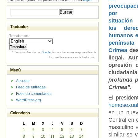
preocupac
Buscar:
por 
situació
Traductor
los dere
humanos e
Translate to:
penínsul
Crimea
des
* Servicio ofrecido por
Google
. No nos hacemos responsables de
ilegal. A
los posibles errores en la traducción.
opresión 
Menú
ciudadanía
profunda p
Acceder
Crimea”
.
Feed de entradas
Feed de comentarios
El preside
WordPress.org
homosexual
en un nuev
Calendario
Central en 
L
M
X
J
V
S
D
masculino e
1
2
3
4
5
6
7
similar se 
8
9
10
11
12
13
14