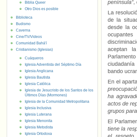
península”
,
Biblia Queer
Otro Dios es posible
La resoluci
Biblioteca
de la situ
Budismo
desde la oc
Caverna
ocupantes 
Cine/TV/Videos
discrimina
Comunidad Bahá'í
aceptan l
Cristianismo (Iglesias)
Parlamento 
Cuáqueros
ciudadanía 
Iglesia Adventista del Séptimo Día
bando ucrani
Iglesia Anglicana
Iglesia Bautista
En el apar
Iglesia Católica
preocupació
Iglesia de Jesucristo de los Santos de los
Últimos Días (Mormones)
ha agravado
Iglesia de la Comunidad Metropolitana
actos de re
Iglesia Inclusiva
grupos para
Iglesia Luterana
El Parlame
Iglesia Menonita
Iglesia Metodista
tiene la res
Iglesia Ortodoxa
el respeto