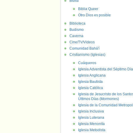
Biblia
Biblia Queer
Otro Dios es posible
Biblioteca
Budismo
Caverna
Cine/TV/Videos
Comunidad Bahá'í
Cristianismo (Iglesias)
Cuáqueros
Iglesia Adventista del Séptimo Día
Iglesia Anglicana
Iglesia Bautista
Iglesia Católica
Iglesia de Jesucristo de los Santo
Últimos Días (Mormones)
Iglesia de la Comunidad Metropol
Iglesia Inclusiva
Iglesia Luterana
Iglesia Menonita
Iglesia Metodista