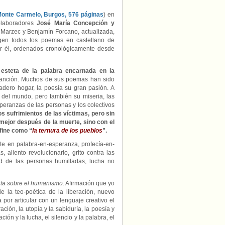
 Monte Carmelo, Burgos, 576 páginas
) en
olaboradores
José María Concepción y
a Marzec y Benjamín Forcano, actualizada,
gen todos los poemas en castellano de
por él, ordenados cronológicamente desde
 esteta de la palabra encarnada en la
 canción. Muchos de sus poemas han sido
dadero hogar, la poesía su gran pasión. A
a del mundo, pero también su miseria, las
peranzas de las personas y los colectivos
los sufrimientos de las víctimas, pero sin
ejor después de la muerte, sino con el
efine como “
la ternura de los pueblos
”.
te en palabra-en-esperanza, profecía-en-
 aliento revolucionario, grito contra las
dad de las personas humilladas, lucha no
ta sobre el humanismo
. Afirmación que yo
e la teo-poética de la liberación, nuevo
a por articular con un lenguaje creativo el
eración, la utopía y la sabiduría, la poesía y
ación y la lucha, el silencio y la palabra, el