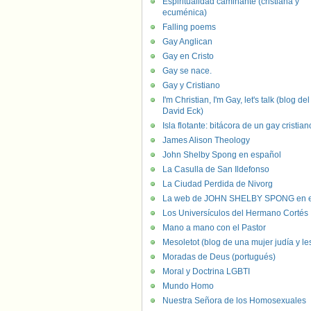
Espiritualidad caminante (cristiana y
ecuménica)
Falling poems
Gay Anglican
Gay en Cristo
Gay se nace.
Gay y Cristiano
I'm Christian, I'm Gay, let's talk (blog del
David Eck)
Isla flotante: bitácora de un gay cristian
James Alison Theology
John Shelby Spong en español
La Casulla de San Ildefonso
La Ciudad Perdida de Nivorg
La web de JOHN SHELBY SPONG en e
Los Universículos del Hermano Cortés
Mano a mano con el Pastor
Mesoletot (blog de una mujer judía y le
Moradas de Deus (portugués)
Moral y Doctrina LGBTI
Mundo Homo
Nuestra Señora de los Homosexuales