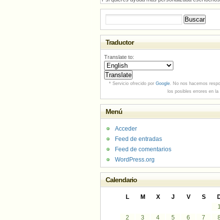
Buscar:
Traductor
Translate to:
* Servicio ofrecido por
Google
. No nos hacemos respo
los posibles errores en la
Menú
Acceder
Feed de entradas
Feed de comentarios
WordPress.org
Calendario
L
M
X
J
V
S
2
3
4
5
6
7