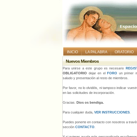
INICIO
LA PALABRA
ORATORIO
Nuevos Miembros
Para unirse a este grupo es necesario
REGIS
OBLIGATORIO
dejar en el
FORO
un primer m
saludo y presentación al resto de miembros.
Por favor, no lo olvidéis, ni tampoco indicar vues
en las solicitudes de incorporación.
Gracias.
Dios os bendiga.
Para cualquier duda,
VER INSTRUCCIONES
.
Puedes ponerte en contacto con nosotros a través
sección
CONTACTO
.
Y si quieres ayuda más personalizada escríbeno