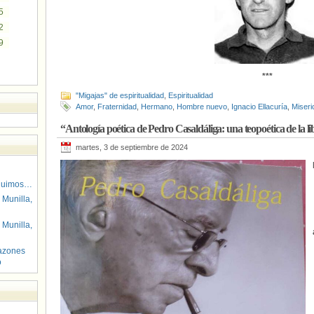
5
2
9
***
"Migajas" de espiritualidad
,
Espiritualidad
Amor
,
Fraternidad
,
Hermano
,
Hombre nuevo
,
Ignacio Ellacuría
,
Miseri
“Antología poética de Pedro Casaldáliga: una teopoética de la 
martes, 3 de septiembre de 2024
guimos…
 Munilla,
 Munilla,
azones
o