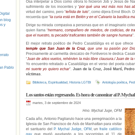
Osa interpelar a Dios como otrora lo hicieron Job y Jesús de Naz
sufrimiento de los inocentes y “
por qué una vez más nos has 
virtud del camino, pero “
teñida de luto
”, como dijera Ernst Bloch. 
igital
recuerda que “
la curia está en Belén y en el Calvario la basílica m
un blog
hs y
Dirige su mirada compasiva a personas que en el imaginario cole
quien llama “
hermano, compañero de miedos, de codicias, de tra
que el nuestro, tu pecado/ traficantes también de sangre humana
”.
El mejor retrato poético de Pedro Casaldáliga es el que ofrece
temple que San Juan de la Cruz
, que une su pasión por Dio
Precisamente al carmelita descalzo de Fontiveros le dedica Casa
errato
“
Juan de altos vuelos, rehén/en la más libre clausura./ Juan de l
Yo encuentro retratado a Casaldáliga en el verso del poeta cuban
an Pablo
mi suerte yo quiero echar
”.
Juan de la Cruz, José Martí, Pedro 
víctimas
.
Biblioteca
,
Espiritualidad
,
Historia LGTBI
Antología poética
,
Ped
Los santos están regresando. Es hora de canonizar al P. Mychal 
martes, 3 de septiembre de 2024
Hno. Mychal Juge, OFM
Cada año, Antonio Pagliarulo hace una peregrinación a la
Iglesia de San Francisco de Asís de Manhattan para visitar
el santuario del
P. Mychal Judge, OFM
, un
fraile católico
gay
que murió ayudando a los socorristas el 11 de