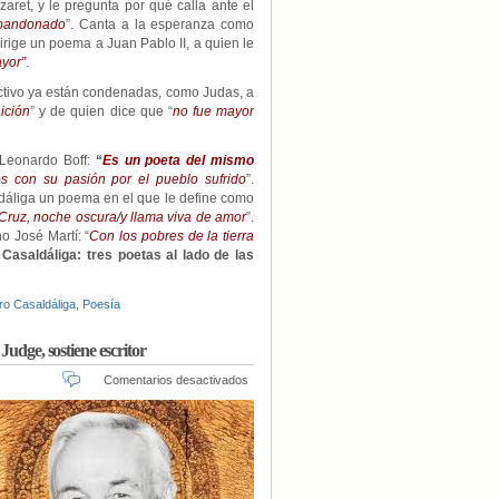
aret, y le pregunta por qué calla ante el
abandonado
”. Canta a la esperanza como
Dirige un poema a Juan Pablo II, a quien le
ayor”
.
ctivo ya están condenadas, como Judas, a
ición
” y de quien dice que “
no fue mayor
 Leonardo Boff:
“
Es un poeta del mismo
s con su pasión por el pueblo sufrido
”.
ldáliga un poema en el que le define como
a Cruz, noche oscura/y llama viva de amor
”.
o José Martí: “
Con los pobres de la tierra
Casaldáliga: tres poetas al lado de las
ro Casaldáliga
,
Poesía
Judge, sostiene escritor
en
Comentarios desactivados
Los
santos
están
regresando.
Es
hora