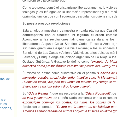
compromiso y la contemplación.
Como teo-poeta pensó el cristianismo liberadoramente, lo vivió 
teólogas y los teólogos de la liberación represaliados y dio ra
oprimida, función que con frecuencia descuidamos quienes nos ded
Su poesía provoca revoluciones
Esta antología muestra y demuestra en cada página que
Casald
contemporiza con el Sistema, ni legitima el orden estable
Acompañó a las revoluciones latinoamericanas durante los 
libertadores: Augusto César Sandino, Carlos Fonseca Amador, 
asturiano guerrillero Gaspar García Laviana; a los misioneros
Bartolomé de Las Casas y Antonio Valdivieso; a los obispos má
Salvador, y Enrique Angelelli, obispo argentino de La Rioja; a los
Gustavo Gutiérrez. A Gustavo le define como “
exegeta de Marx,/
dialéctica barba,/ respetándole el rostro/ de profeta del Lucro y de 
Él mismo se define como subversivo en el poema “
Canción de la
monseñor cortaba arroz./ ¿Monseñor ‘martillo y hoz’?/ Me llamarán
sonal de
Pueblo en lucha, vivo,/con mi Pueblo en marcha, voy./Tengo fe de g
Evangelio y canción/ sufro y digo lo que quiero
”
.
Su “
Oda a Reagan
”, que me recuerda a la “
Oda a Roosevelt
”, de
de vida y esperanza
, de Rubén Darío, comienza con la excomuni
to y
excomulgan conmigo los poetas, los niños, los pobres de la t
entes
(grotesco) emperador:
“Yo juro por la sangre de su Hijo/que otro
nocidos,
América Latina/-preñada de auroras hoy-/que tú serás el último (g