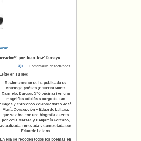
cordia
liberación”, por Juan José Tamayo.
en
Comentarios desactivados
“Antología
Leído en su blog:
poética
de
Recientemente se ha publicado su
Pedro
Antología poética (Editorial Monte
Casaldáliga:
Carmelo, Burgos, 576 páginas) en una
una
magnífica edición a cargo de sus
teopoética
amigos y estrechos colaboradores José
de
María Concepción y Eduardo Lallana,
la
que se abre con una biografía escrita
liberación”,
por Zofía Marzec y Benjamín Forcano,
por
actualizada, renovada y completada por
Juan
Eduardo Lallana
José
Tamayo.
En ella se recogen todos los poemas en