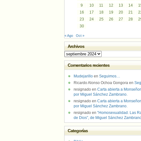
9
10
11
12
13
14
1
16
17
18
19
20
21
2
23
24
25
26
27
28
2
30
« Ago
Oct »
Archivos
Archivos
Comentarios recientes
Mudejarillo
en
Seguimos…
Ricardo Alonso Ochoa Gongora
en
Se
resignado
en
Carta abierta a Monseñor
por Miguel Sánchez Zambrano.
resignado
en
Carta abierta a Monseñor
por Miguel Sánchez Zambrano.
resignado
en
“Homosexualidad. Las R
de Dios”, de Miguel Sánchez Zambran
Categorías