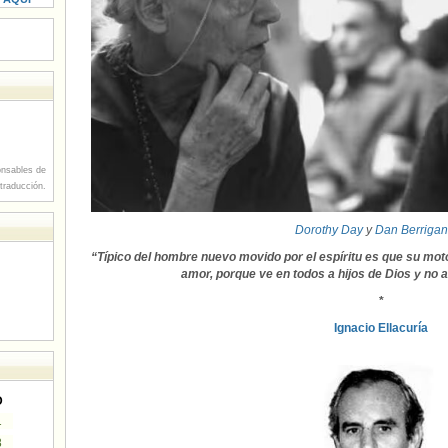
nsables de
 traducción.
Dorothy Day
y
Dan Berrigan
“Típico del hombre nuevo movido por el espíritu es que su motor
amor, porque ve en todos a hijos de Dios y no 
*
Ignacio Ellacuría
D
1
8