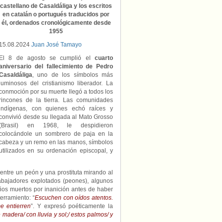
castellano de Casaldáliga y los escritos
en catalán o portugués traducidos por
él, ordenados cronológicamente desde
1955
15.08.2024
Juan José Tamayo
El 8 de agosto se cumplió el
cuarto
aniversario del fallecimiento de Pedro
Casaldáliga
, uno de los símbolos más
luminosos del cristianismo liberador. La
conmoción por su muerte llegó a todos los
rincones de la tierra. Las comunidades
indígenas, con quienes echó raíces y
convivió desde su llegada al Mato Grosso
(Brasil) en 1968, le despidieron
colocándole un sombrero de paja en la
cabeza y un remo en las manos, símbolos
utilizados en su ordenación episcopal, y
entre un peón y una prostituta mirando al
rabajadores explotados (peones), algunos
iños muertos por inanición antes de haber
erramiento: “
Escuchen con oídos atentos.
e entierren
”. Y expresó poéticamente la
madera/ con lluvia y sol;/ estos palmos/ y