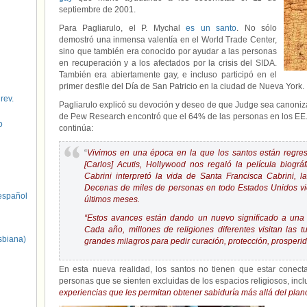
septiembre de 2001.
Para Pagliarulo, el P. Mychal
es un santo
. No sólo
demostró una inmensa valentía en el World Trade Center,
sino que también era conocido por ayudar a las personas
en recuperación y a los afectados por la crisis del SIDA.
También era abiertamente gay, e incluso participó en el
primer desfile del Día de San Patricio en la ciudad de Nueva York.
 rev.
Pagliarulo explicó su devoción y deseo de que Judge sea canoni
de Pew Research encontró que el 64% de las personas en los EE.
o
continúa:
“
Vivimos en una época en la que los santos están regre
[Carlos] Acutis, Hollywood nos regaló la película biogr
Cabrini interpretó la vida de Santa Francisca Cabrini, 
Decenas de miles de personas en todo Estados Unidos vie
spañol
últimos meses.
“Estos avances están dando un nuevo significado a una pr
Cada año, millones de religiones diferentes visitan las
sbiana)
grandes milagros para pedir curación, protección, prosperida
En esta nueva realidad, los santos no tienen que estar conect
personas que se sienten excluidas de los espacios religiosos, inc
experiencias que les permitan obtener sabiduría más allá del plan