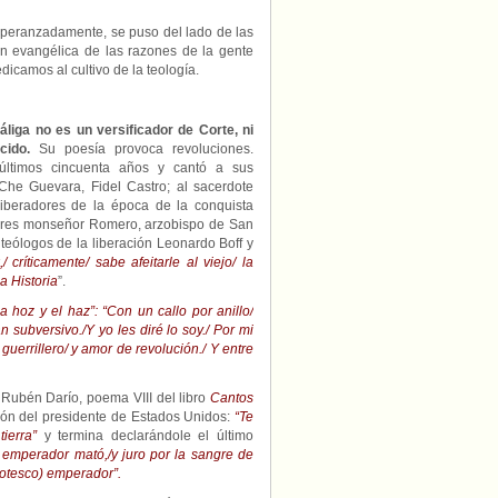
esperanzadamente, se puso del lado de las
zón evangélica de las razones de la gente
icamos al cultivo de la teología.
áliga no es un versificador de Corte, ni
cido.
Su poesía provoca revoluciones.
últimos cincuenta años y cantó a sus
Che Guevara, Fidel Castro; al sacerdote
 liberadores de la época de la conquista
rtires monseñor Romero, arzobispo de San
 teólogos de la liberación Leonardo Boff y
 críticamente/ sabe afeitarle al viejo/ la
la Historia
”.
 hoz y el haz”: “Con un callo por anillo/
 subversivo./Y yo les diré lo soy./ Por mi
uerrillero/ y amor de revolución./ Y entre
 Rubén Darío, poema VIII del libro
Cantos
ón del presidente de Estados Unidos:
“Te
ierra”
y termina declarándole el último
 emperador mató,/y juro por la sangre de
rotesco) emperador”.