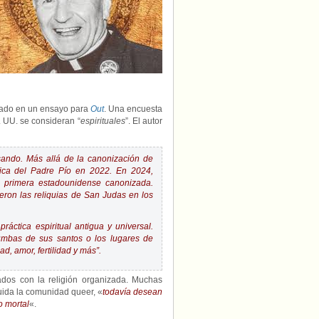
de
canonizar
al
P.
Mychal
Judge,
sostiene
escritor
zado en un ensayo para
Out
. Una encuesta
 UU. se consideran “
espirituales
”. El autor
sando. Más allá de la canonización de
áfica del Padre Pío en 2022. En 2024,
la primera estadounidense canonizada.
ron las reliquias de San Judas en los
áctica espiritual antigua y universal.
 tumbas de sus santos o los lugares de
d, amor, fertilidad y más”.
ados con la religión organizada. Muchas
luida la comunidad queer, «
todavía desean
o mortal
«.