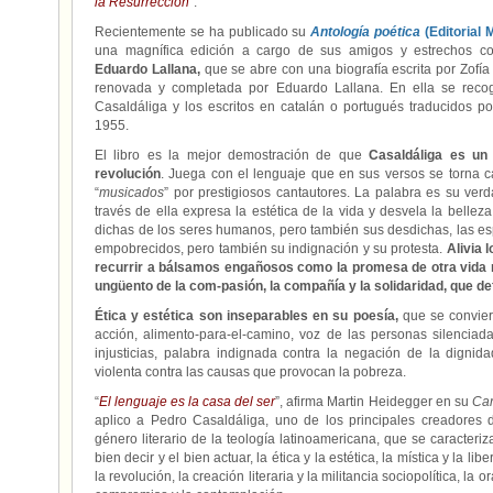
la Resurrección
”.
Recientemente se ha publicado su
Antología poética
(Editorial
una magnífica edición a cargo de sus amigos y estrechos c
Eduardo Lallana,
que se abre con una biografía escrita por Zofí
renovada y completada por Eduardo Lallana. En ella se reco
Casaldáliga y los escritos en catalán o portugués traducidos 
1955.
El libro es la mejor demostración de que
Casaldáliga es un
revolución
. Juega con el lenguaje que en sus versos se torna
“
musicados
” por prestigiosos cantautores. La palabra es su ver
través de ella expresa la estética de la vida y desvela la bellez
dichas de los seres humanos, pero también sus desdichas, las es
empobrecidos, pero también su indignación y su protesta.
Alivia 
recurrir a bálsamos engañosos como la promesa de otra vida m
ungüento de la com-pasión, la compañía y la solidaridad, que d
Ética y estética son inseparables en su poesía,
que se convier
acción, alimento-para-el-camino, voz de las personas silenciadas,
injusticias, palabra indignada contra la negación de la digni
violenta contra las causas que provocan la pobreza.
“
El lenguaje es la casa del ser
”, afirma Martin Heidegger en su
Car
aplico a Pedro Casaldáliga, uno de los principales creadores d
género literario de la teología latinoamericana, que se caracteriz
bien decir y el bien actuar, la ética y la estética, la mística y la lib
la revolución, la creación literaria y la militancia sociopolítica, la or