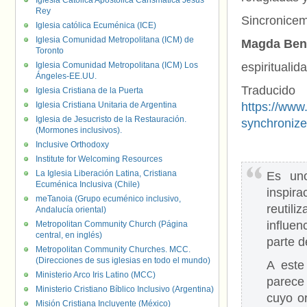
Iglesia Católica Apostólica Carismática Jesús
Rey
Sincronicem
Iglesia católica Ecuménica (ICE)
Iglesia Comunidad Metropolitana (ICM) de
Magda Benn
Toronto
Iglesia Comunidad Metropolitana (ICM) Los
espiritualid
Ángeles-EE.UU.
Traduc
Iglesia Cristiana de la Puerta
Iglesia Cristiana Unitaria de Argentina
https://www.
Iglesia de Jesucristo de la Restauración.
synchronize
(Mormones inclusivos).
Inclusive Orthodoxy
Institute for Welcoming Resources
La Iglesia Liberación Latina, Cristiana
Es un
Ecuménica Inclusiva (Chile)
inspir
meTanoia (Grupo ecuménico inclusivo,
reutil
Andalucía oriental)
influe
Metropolitan Community Church (Página
central, en inglés)
parte d
Metropolitan Community Churches. MCC.
(Direcciones de sus iglesias en todo el mundo)
A este
Ministerio Arco Iris Latino (MCC)
parece
Ministerio Cristiano Bíblico Inclusivo (Argentina)
cuyo o
Misión Cristiana Incluyente (México)