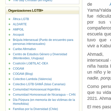
The Gay Christian (en inglés)
de
Yama/Yald
Organizaciones LGTBI+
fue ridicul
África LGTB
por sus v
ALDARTE
compañ
AMPGIL
escuela que
Arcopoli
tuvo que e
Brújula Intersexual (Punto de encuentro para
personas intersexuales)
vivir a Kabul
Caribe Afirmativo
Ahmadi,
Centro de Estudios Género y Diversidad
(Montevideo, Uruguay)
intersexual
Coalición LGBTILAC-OEA
niña hasta 
COGAM
un niño y l
COGAM (Blog)
nadie, porq
Colectivo Lambda (Valencia)
Colectivo LGTB GAMÁ (Islas Canarias)
Como perso
Comunidad Homosexual Argentina
que su vida
Comunidad Homosexual de Nicaragua – CHN
2021. Ahmad
Día Púrpura (en memoria de las víctimas de la
Homofobia)
El mes pasa
Familias por la Diversidad (Chile)