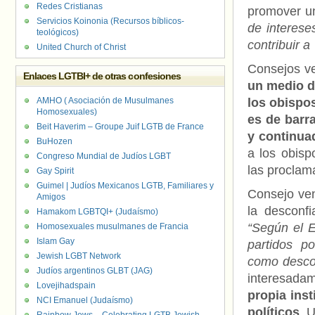
Redes Cristianas
promover un
Servicios Koinonia (Recursos bíblicos-
de interese
teológicos)
contribuir a
United Church of Christ
Consejos ve
Enlaces LGTBI+ de otras confesiones
un medio d
AMHO ( Asociación de Musulmanes
los obispos
Homosexuales)
es de barra
Beit Haverim – Groupe Juif LGTB de France
y continua
BuHozen
a los obisp
Congreso Mundial de Judíos LGBT
las proclam
Gay Spirit
Guimel | Judíos Mexicanos LGTB, Familiares y
Consejo ven
Amigos
la desconfi
Hamakom LGBTQI+ (Judaísmo)
“Según el 
Homosexuales musulmanes de Francia
Islam Gay
partidos po
Jewish LGBT Network
como descon
Judíos argentinos GLBT (JAG)
interesada
Lovejihadspain
propia inst
NCI Emanuel (Judaísmo)
políticos
. 