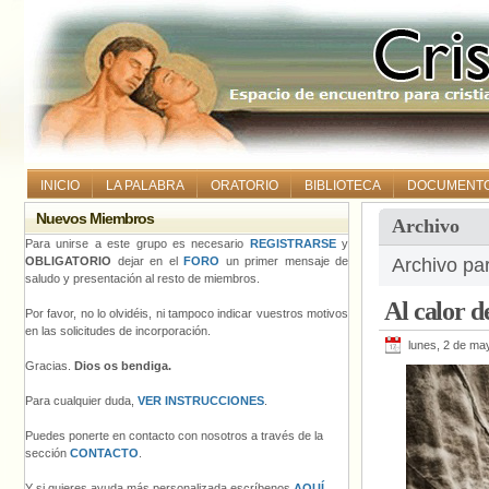
INICIO
LA PALABRA
ORATORIO
BIBLIOTECA
DOCUMENT
Nuevos Miembros
Archivo
Para unirse a este grupo es necesario
REGISTRARSE
y
OBLIGATORIO
dejar en el
FORO
un primer mensaje de
Archivo pa
saludo y presentación al resto de miembros.
Al calor d
Por favor, no lo olvidéis, ni tampoco indicar vuestros motivos
en las solicitudes de incorporación.
lunes, 2 de ma
Gracias.
Dios os bendiga.
Para cualquier duda,
VER INSTRUCCIONES
.
Puedes ponerte en contacto con nosotros a través de la
sección
CONTACTO
.
Y si quieres ayuda más personalizada escríbenos
AQUÍ