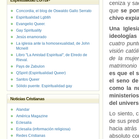
Espiritualidad LGTBI+
ceniza y sa
que
se pon
Concordia, el blog de Oswaldo Gallo Serrato
chivo expia
Espiritualidad Lgbtih
Evangelio Queer.
Una Igles
Gay Spirituality
ideologías
Jesús enamorado
cuatro punt
La iglesia ante la homosexualidad, de John
Mcneill
visión cató
Libro "La Amistad Espiritual", de Elredo de
de la mujer
Rieval.
matrimonio
Pays de Zabulon
es que el 
QSpirit (Espiritualidad Queer)
Santos Queer
el seno de 
Sólido puente. Espiritualidad gay
como la nu
ministerio
Noticias Cristianas
del univers
Alandar
Lo siento, 
América Magazine
de sus pred
Eclesalia
hacia atrás
Eclesalia (información religiosa)
absoluto c
Redes Cristianas