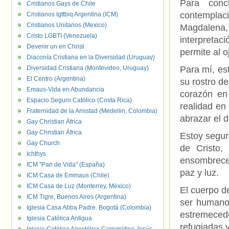
Para conc
Cristianos Gays de Chile
contemplaci
Cristianos lgttbiq Argentina (ICM)
Cristianos Unitarios (Mexico)
Magdalena
Cristo LGBTI (Venezuela)
interpretac
Devenir un en Christ
permite al 
Diaconía Cristiana en la Diversidad (Uruguay)
Diversidad Cristiana (Montevideo, Uruguay)
Para mí, es
El Centro (Argentina)
su rostro d
Emaus-Vida en Abundancia
corazón en
Espacio Seguro Católico (Costa Rica)
realidad en
Fraternidad de la Amistad (Medellin, Colombia)
abrazar el 
Gay Christian África
Gay Christian África
Estoy segur
Gay Church
de Cristo,
Ichthys
ensombrece
ICM "Pan de Vida" (España)
paz y luz.
ICM Casa de Emmaus (Chile)
ICM Casa de Luz (Monterrey, México)
El cuerpo de
ICM Tigre, Buenos Aires (Argentina)
ser humano
Iglesia Casa Abba Padre. Bogotá (Colombia)
estremecedo
Iglesia Católica Antigua
refugiadas 