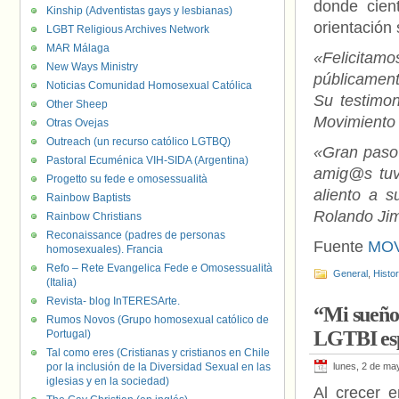
donde cien
Kinship (Adventistas gays y lesbianas)
orientación 
LGBT Religious Archives Network
MAR Málaga
«Felicitamo
New Ways Ministry
públicament
Noticias Comunidad Homosexual Católica
Su testimon
Other Sheep
Movimiento 
Otras Ovejas
Outreach (un recurso católico LGTBQ)
«Gran pas
Pastoral Ecuménica VIH-SIDA (Argentina)
amig@s tuve
Progetto su fede e omosessualità
aliento a s
Rainbow Baptists
Rolando Ji
Rainbow Christians
Reconaissance (padres de personas
Fuente
MOV
homosexuales). Francia
Refo – Rete Evangelica Fede e Omosessualità
General
,
Histo
(Italia)
Revista- blog InTERESArte.
“Mi sueño 
Rumos Novos (Grupo homosexual católico de
LGTBI esp
Portugal)
Tal como eres (Cristianas y cristianos en Chile
por la inclusión de la Diversidad Sexual en las
lunes, 2 de ma
iglesias y en la sociedad)
Al crecer e