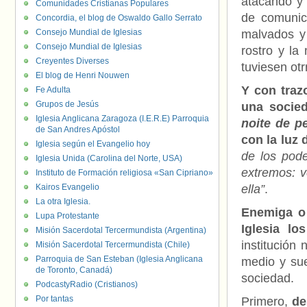
atacando y 
Comunidades Cristianas Populares
de comunic
Concordia, el blog de Oswaldo Gallo Serrato
Consejo Mundial de Iglesias
malvados y
Consejo Mundial de Iglesias
rostro y la
Creyentes Diverses
tuviesen ot
El blog de Henri Nouwen
Y con traz
Fe Adulta
Grupos de Jesús
una socie
Iglesia Anglicana Zaragoza (I.E.R.E) Parroquia
noite de p
de San Andres Apóstol
con la luz
Iglesia según el Evangelio hoy
de los pode
Iglesia Unida (Carolina del Norte, USA)
extremos: v
Instituto de Formación religiosa «San Cipriano»
Kairos Evangelio
ella”
.
La otra Iglesia.
Enemiga o 
Lupa Protestante
Iglesia lo
Misión Sacerdotal Tercermundista (Argentina)
institución 
Misión Sacerdotal Tercermundista (Chile)
Parroquia de San Esteban (Iglesia Anglicana
medio y sue
de Toronto, Canadá)
sociedad.
PodcastyRadio (Cristianos)
Por tantas
Primero,
de