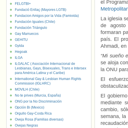
el Programa
FELGTBI+
Metropolita
Fundació Enllaç (Mayores LGTB)
Fundacion Amigos por la Vida (Famivida)
La iglesia 
Fundación Iguales (Chile)
de agosto
Fundación Triángulo
formaran pa
Gay Marruecos
país. El pr
GEHITU
Ahmadi, en
Gylda
Hegoak
“Mi sueño e
ILGA
se aloja con
ILGALAC ( Asociación Internacional de
Lesbianas, Gays, Bisexuales, Trans e Intersex
la ONU para
para América Latina y el Caribe)
El esfuer
International Gay & Lesbian Human Rights
Commission (IGLHRC)
obstaculiza
MOVILH (Chile)
El gobiern
No te prives (Murcia, España)
ONG por la No Discriminación
mediante s
Opción Bi (Mexico)
cambio, só
Orgullo Gay-Costa Rica
semana, la 
Oveja Rosa (Familias diversas)
recaudación
Ovejas Negras