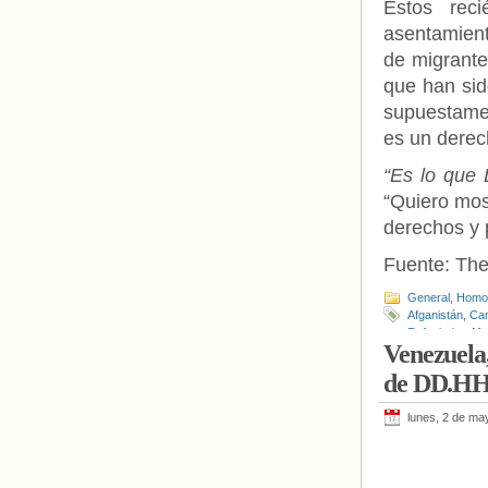
Estos rec
asentamient
de migrante
que han sid
supuestamen
es un derec
“Es lo que 
“Quiero mos
derechos y 
Fuente: The 
General
,
Homof
Afganistán
,
Ca
Refugiados Af
Venezuela,
de DD.HH.
lunes, 2 de ma