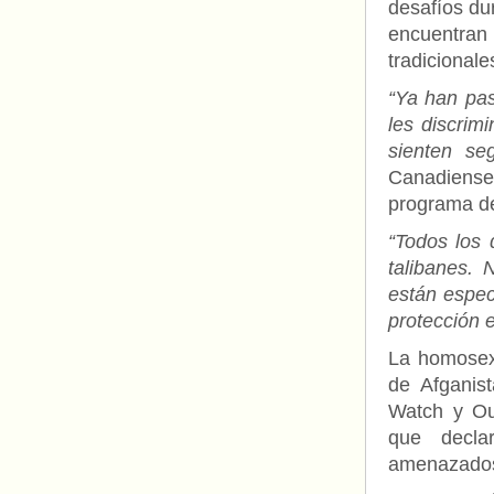
desafíos du
encuentran
tradicionale
“Ya han pas
les discrim
sienten seg
Canadiense 
programa d
“Todos los 
talibanes. 
están espec
protección 
La homosexu
de Afganis
Watch y Out
que decla
amenazados 