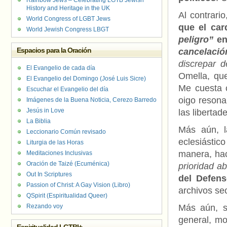
Rainbow Jews – Celebrating LGTB Jewish
History and Heritage in the UK
Al contrari
World Congress of LGBT Jews
que el car
World Jewish Congress LBGT
peligro”
en
Espacios para la Oración
cancelació
discrepar 
El Evangelio de cada día
Omella, que
El Evangelio del Domingo (José Luis Sicre)
Me cuesta 
Escuchar el Evangelio del día
oigo resona
Imágenes de la Buena Noticia, Cerezo Barredo
Jesús in Love
las libertad
La Biblia
Más aún, 
Leccionario Común revisado
eclesiástico
Liturgia de las Horas
manera, hac
Meditaciones Inclusivas
Oración de Taizé (Ecuménica)
prioridad ab
Out In Scriptures
del Defens
Passion of Christ: A Gay Vision (Libro)
archivos sec
QSpirit (Espiritualidad Queer)
Rezando voy
Más aún, si
general, mo