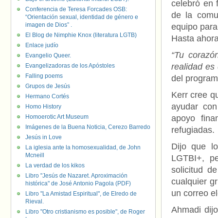
celebró en 
Conferencia de Teresa Forcades OSB:
de la comu
“Orientación sexual, identidad de género e
imagen de Dios” .
equipo para
El Blog de Nimphie Knox (literatura LGTB)
Hasta ahora
Enlace judío
“Tu corazó
Evangelio Queer.
realidad es
Evangelizadoras de los Apóstoles
Falling poems
del program
Grupos de Jesús
Kerr cree q
Hermano Cortés
ayudar con
Homo History
Homoerotic Art Museum
apoyo fin
Imágenes de la Buena Noticia, Cerezo Barredo
refugiadas.
Jesús in Love
Dijo que l
La iglesia ante la homosexualidad, de John
Mcneill
LGTBI+, pe
La verdad de los kikos
solicitud d
Libro "Jesús de Nazaret. Aproximación
cualquier g
histórica" de José Antonio Pagola (PDF)
un correo e
Libro "La Amistad Espiritual", de Elredo de
Rieval.
Ahmadi dijo
Libro "Otro cristianismo es posible", de Roger