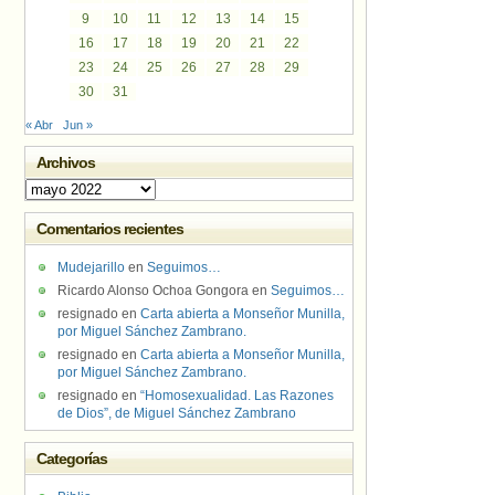
9
10
11
12
13
14
15
16
17
18
19
20
21
22
23
24
25
26
27
28
29
30
31
« Abr
Jun »
Archivos
Archivos
Comentarios recientes
Mudejarillo
en
Seguimos…
Ricardo Alonso Ochoa Gongora
en
Seguimos…
resignado
en
Carta abierta a Monseñor Munilla,
por Miguel Sánchez Zambrano.
resignado
en
Carta abierta a Monseñor Munilla,
por Miguel Sánchez Zambrano.
resignado
en
“Homosexualidad. Las Razones
de Dios”, de Miguel Sánchez Zambrano
Categorías