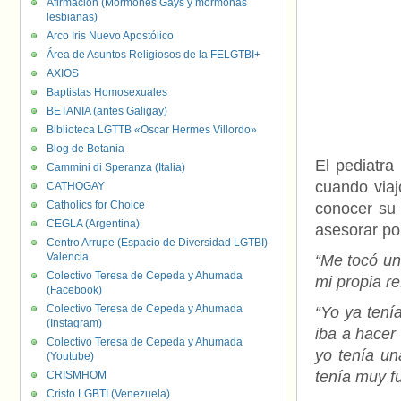
Afirmación (Mormones Gays y mormonas
lesbianas)
Arco Iris Nuevo Apostólico
Área de Asuntos Religiosos de la FELGTBI+
AXIOS
Baptistas Homosexuales
BETANIA (antes Galigay)
Biblioteca LGTTB «Oscar Hermes Villordo»
Blog de Betania
El pediatra
Cammini di Speranza (Italia)
cuando viaj
CATHOGAY
Catholics for Choice
conocer su 
CEGLA (Argentina)
asesorar po
Centro Arrupe (Espacio de Diversidad LGTBI)
Valencia.
“Me tocó un
Colectivo Teresa de Cepeda y Ahumada
mi propia re
(Facebook)
Colectivo Teresa de Cepeda y Ahumada
“Yo ya tení
(Instagram)
iba a hacer
Colectivo Teresa de Cepeda y Ahumada
yo tenía un
(Youtube)
tenía muy fu
CRISMHOM
Cristo LGBTI (Venezuela)