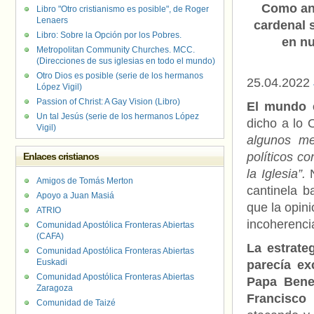
Como ant
Libro "Otro cristianismo es posible", de Roger
Lenaers
cardenal s
Libro: Sobre la Opción por los Pobres.
en nu
Metropolitan Community Churches. MCC.
(Direcciones de sus iglesias en todo el mundo)
Otro Dios es posible (serie de los hermanos
25.04.2022
López Vigil)
Passion of Christ: A Gay Vision (Libro)
El mundo e
Un tal Jesús (serie de los hermanos López
dicho a lo 
Vigil)
algunos me
políticos c
Enlaces cristianos
la Iglesia”.
N
Amigos de Tomás Merton
cantinela b
Apoyo a Juan Masiá
que la opini
ATRIO
incoherenci
Comunidad Apostólica Fronteras Abiertas
(CAFA)
La estrate
Comunidad Apostólica Fronteras Abiertas
Euskadi
parecía ex
Comunidad Apostólica Fronteras Abiertas
Papa Bened
Zaragoza
Francisco 
Comunidad de Taizé