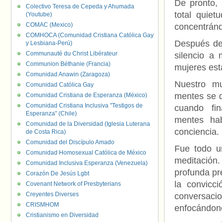
De pronto, 
Colectivo Teresa de Cepeda y Ahumada
total quie
(Youtube)
COMAC (Mexico)
concentránd
COMHOCA (Comunidad Cristiana Católica Gay
Después de 
y Lesbiana-Perú)
Communauté du Christ Libérateur
silencio a
Communion Béthanie (Francia)
mujeres est
Comunidad Anawin (Zaragoza)
Nuestro m
Comunidad Católica Gay
mentes se d
Comunidad Cristiana de Esperanza (México)
Comunidad Cristiana Inclusiva "Testigos de
cuando fin
Esperanza" (Chile)
mentes ha
Comunidad de la Diversidad (Iglesia Luterana
conciencia. 
de Costa Rica)
Comunidad del Discípulo Amado
Fue todo u
Comunidad Homosexual Católica de México
meditación
Comunidad Inclusiva Esperanza (Venezuela)
profunda pr
Corazón De Jesús Lgbt
la convicc
Covenant Network of Presbyterians
Creyentes Diverses
conversac
CRISMHOM
enfocándono
Cristianismo en Diversidad