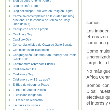
Blog de José Antonio Pagola
Blog de Raúl Lugo
Blog del obispo Raúl Vera en Religión Digital
Carmelita contemplativo en la ciudad (un blog
oracional en la escuela de Teresa de Jhs y
somos.
Juan de la +)
Cartujo con licencia propia
Las imágene
Católico y Gay
el corazón
Católico+Gay
como una gr
Concordia, el blog de Oswaldo Gallo Serrato
Confesiones de Trasnoche
Como mujer
Congregación Luterana San Pedro y San Pablo
sincronizad
(Costa Rica)
largo de la 
Contranatura (Abraham Puche)
Cristiano Arco Iris
No más guer
Cristiano y Gay
África Centr
Cristiano y gay!!! Sí ¿y qué?
El Blog de Abdennur Prado
Somos cons
El Blog de Xabier Pikaza
Dios; nues
El cristiano indignado
efectivas q
El Frasco de Alabastro
el interés y
Escrituras Inclusivas