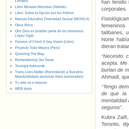
Lenaers
han tenido 
Libro Miradas Atrevidas (Aldarte)
corporales.
Libro: Sobre la Opción por los Pobres.
Fisiológic
Manual Educativo Diversidad Sexual (MOVILH)
femeninos 
Opus libros
Otro Dios es posible (serie de los hermanos
talibanes,
López Vigil)
Norte habí
Passion of Christ: A Gay Vision (Libro)
dieran trata
Proyecto Todo Mejora (Perú)
Queering The Map
“Necesito c
Remembering Our Dead
acepta. Me 
Teología Indecente
burlan de m
Trans Lives Matter (Recordando a Nuestros
Ahmadi, que
Muertos/listado personas trans asesinadas)
Tu vida va a mejorar
“Tengo dema
WEB Islam
de que la 
mentalidad 
seguros”
.
Kubra Zaifi
Toronto, d