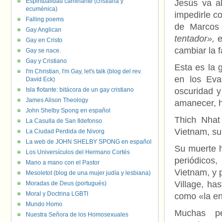
Espiritualidad caminante (cristiana y
Jesús va al
ecuménica)
impedirle co
Falling poems
de Marcos 
Gay Anglican
tentador»,
e
Gay en Cristo
cambiar la f
Gay se nace.
Gay y Cristiano
Esta es la
I'm Christian, I'm Gay, let's talk (blog del rev.
en los Eva
David Eck)
Isla flotante: bitácora de un gay cristiano
oscuridad y
James Alison Theology
amanecer, ha
John Shelby Spong en español
Thich Nhat
La Casulla de San Ildefonso
Vietnam, su
La Ciudad Perdida de Nivorg
La web de JOHN SHELBY SPONG en español
Su muerte h
Los Universículos del Hermano Cortés
periódicos
Mano a mano con el Pastor
Vietnam, y 
Mesoletot (blog de una mujer judía y lesbiana)
Village, ha
Moradas de Deus (portugués)
Moral y Doctrina LGBTI
como «la en
Mundo Homo
Muchas pe
Nuestra Señora de los Homosexuales