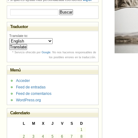
Buscar:
Traductor
Translate to:
* Servicio ofrecido por
Google
. No nos hacemos responsables de
los posibles errores en la traducción.
Menú
Acceder
Feed de entradas
Feed de comentarios
WordPress.org
Calendario
L
M
X
J
V
S
D
1
2
3
4
5
6
7
8