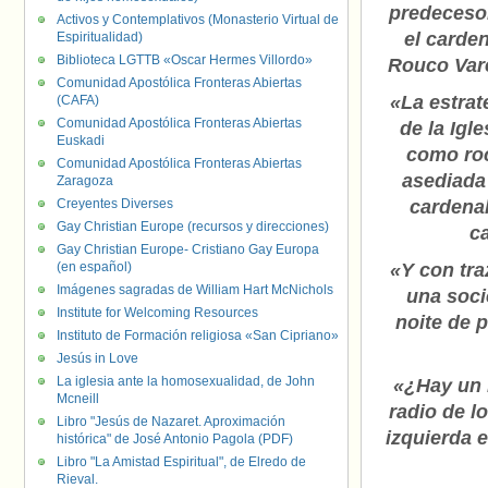
predeceso
Activos y Contemplativos (Monasterio Virtual de
el carden
Espiritualidad)
Biblioteca LGTTB «Oscar Hermes Villordo»
Rouco Var
Comunidad Apostólica Fronteras Abiertas
«La estrat
(CAFA)
Comunidad Apostólica Fronteras Abiertas
de la Igle
Euskadi
como ro
Comunidad Apostólica Fronteras Abiertas
asediada 
Zaragoza
Creyentes Diverses
cardenal
Gay Christian Europe (recursos y direcciones)
c
Gay Christian Europe- Cristiano Gay Europa
(en español)
«Y con tra
Imágenes sagradas de William Hart McNichols
una soci
Institute for Welcoming Resources
noite de p
Instituto de Formación religiosa «San Cipriano»
Jesús in Love
La iglesia ante la homosexualidad, de John
«¿Hay un 
Mcneill
radio de l
Libro "Jesús de Nazaret. Aproximación
izquierda e
histórica" de José Antonio Pagola (PDF)
Libro "La Amistad Espiritual", de Elredo de
Rieval.