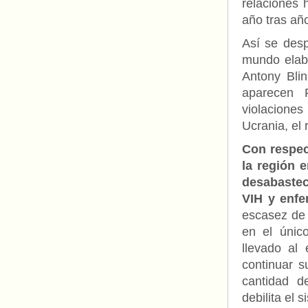
relaciones 
año tras añ
Así se des
mundo elab
Antony Bli
aparecen 
violacione
Ucrania, el 
Con respec
la región 
desabastec
VIH y enf
escasez de 
en el únic
llevado al 
continuar s
cantidad d
debilita el 