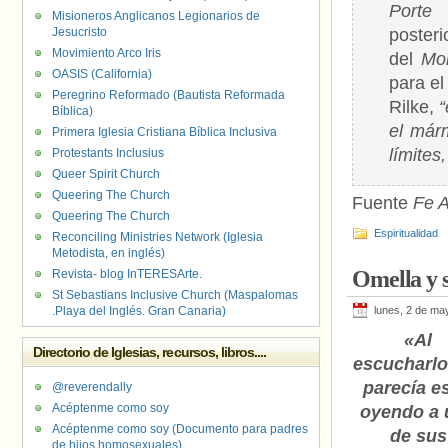
Porte 
Misioneros Anglicanos Legionarios de
Jesucristo
poste
Movimiento Arco Iris
del
Mo
OASIS (California)
para el
Peregrino Reformado (Bautista Reformada
Rilke,
“
Bíblica)
el már
Primera Iglesia Cristiana Bíblica Inclusiva
límites
Protestants Inclusius
Queer Spirit Church
Queering The Church
Fuente
Fe A
Queering The Church
Espiritualidad
Reconciling Ministries Network (Iglesia
Metodista, en inglés)
Omella y 
Revista- blog InTERESArte.
St Sebastians Inclusive Church (Maspalomas
.Playa del Inglés. Gran Canaria)
lunes, 2 de ma
«Al
Directorio de Iglesias, recursos, libros....
escucharlo
parecía es
@reverendally
Acéptenme como soy
oyendo a 
Acéptenme como soy (Documento para padres
de sus
de hijos homosexuales)