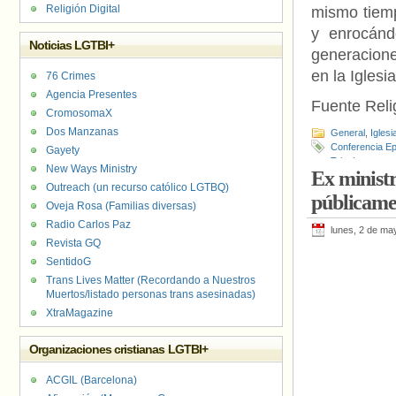
Religión Digital
mismo tiemp
y enrocánd
Noticias LGTBI+
generacione
en la Iglesi
76 Crimes
Agencia Presentes
Fuente Relig
CromosomaX
Dos Manzanas
General
,
Iglesi
Conferencia Ep
Gayety
Trinchera
New Ways Ministry
Ex ministr
Outreach (un recurso católico LGTBQ)
públicamen
Oveja Rosa (Familias diversas)
Radio Carlos Paz
lunes, 2 de ma
Revista GQ
SentidoG
Trans Lives Matter (Recordando a Nuestros
Muertos/listado personas trans asesinadas)
XtraMagazine
Organizaciones cristianas LGTBI+
ACGIL (Barcelona)