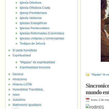
Iglesia Ortodoxa
Iglesia Ortodoxa Copta
Iglesia Presbiteriana
Iglesia Valdense
Iglesias Evangélicas
Iglesias Pentecostales
Iglesias Reformadas (Calvinistas)
Iglesias Unitarias y Universalistas
Testigos de Jehová
El parte homófobo
Espiritualidad
"Migajas" de espiritualidad
Espiritualidad Inclusiva
General
"Migajas" de es
Hinduísmo
Sincronice
Historia LGTBI
Homofobia/ Transfobia.
mundo ent
Islam
Judaísmo
lunes, 2 de ma
Matrimonio igualitario