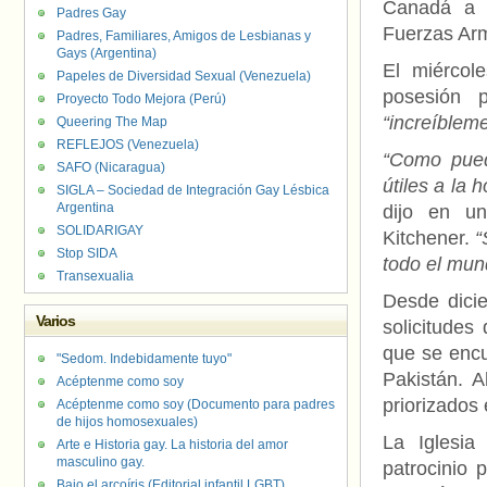
Canadá a l
Padres Gay
Fuerzas Ar
Padres, Familiares, Amigos de Lesbianas y
Gays (Argentina)
El miércol
Papeles de Diversidad Sexual (Venezuela)
posesión 
Proyecto Todo Mejora (Perú)
“increíblemen
Queering The Map
REFLEJOS (Venezuela)
“Como pued
SAFO (Nicaragua)
útiles a la 
SIGLA – Sociedad de Integración Gay Lésbica
Argentina
dijo en u
SOLIDARIGAY
Kitchener.
“
Stop SIDA
todo el mun
Transexualia
Desde dici
Varios
solicitude
que se encu
"Sedom. Indebidamente tuyo"
Pakistán. 
Acéptenme como soy
priorizados 
Acéptenme como soy (Documento para padres
de hijos homosexuales)
La Iglesia
Arte e Historia gay. La historia del amor
masculino gay.
patrocinio 
Bajo el arcoíris (Editorial infantil LGBT).