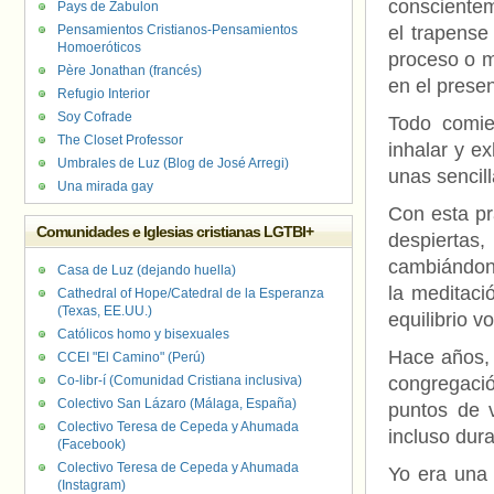
conscientem
Pays de Zabulon
Pensamientos Cristianos-Pensamientos
el trapense
Homoeróticos
proceso o m
Père Jonathan (francés)
en el presen
Refugio Interior
Soy Cofrade
Todo comie
The Closet Professor
inhalar y e
Umbrales de Luz (Blog de José Arregi)
unas sencil
Una mirada gay
Con esta pr
Comunidades e Iglesias cristianas LGTBI+
despiert
cambiándono
Casa de Luz (dejando huella)
la meditaci
Cathedral of Hope/Catedral de la Esperanza
(Texas, EE.UU.)
equilibrio v
Católicos homo y bisexuales
Hace años, 
CCEI "El Camino" (Perú)
Co-libr-í (Comunidad Cristiana inclusiva)
congregació
Colectivo San Lázaro (Málaga, España)
puntos de v
Colectivo Teresa de Cepeda y Ahumada
incluso dura
(Facebook)
Colectivo Teresa de Cepeda y Ahumada
Yo era una 
(Instagram)