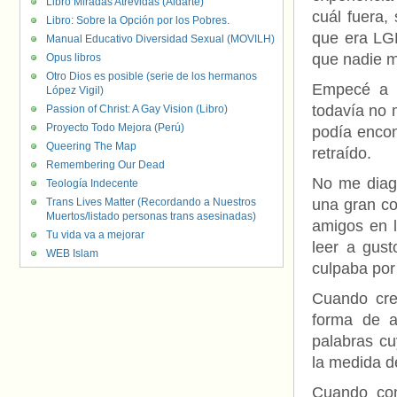
Libro Miradas Atrevidas (Aldarte)
cuál fuera,
Libro: Sobre la Opción por los Pobres.
que era LG
Manual Educativo Diversidad Sexual (MOVILH)
que nadie m
Opus libros
Otro Dios es posible (serie de los hermanos
Empecé a e
López Vigil)
todavía no
Passion of Christ: A Gay Vision (Libro)
Proyecto Todo Mejora (Perú)
podía encon
Queering The Map
retraído.
Remembering Our Dead
No me diagn
Teología Indecente
Trans Lives Matter (Recordando a Nuestros
una gran co
Muertos/listado personas trans asesinadas)
amigos en l
Tu vida va a mejorar
leer a gus
WEB Islam
culpaba por
Cuando cre
forma de a
palabras cu
la medida de
Cuando com