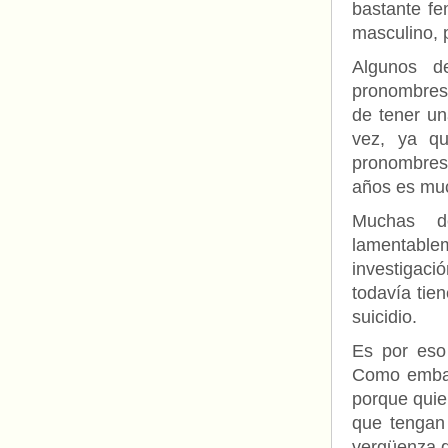
bastante f
masculino, 
Algunos d
pronombres 
de tener un
vez, ya q
pronombres 
años es muc
Muchas de
lamentable
investigac
todavía tie
suicidio.
Es por eso
Como embaj
porque quie
que tengan 
vergüenza q