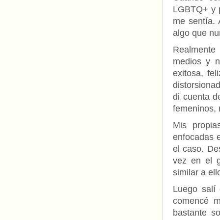
LGBTQ+ y pe
me sentía. 
algo que nu
Realmente 
medios y n
exitosa, fe
distorsiona
di cuenta d
femeninos, 
Mis propia
enfocadas e
el caso. De
vez en el 
similar a ell
Luego salí
comencé mi
bastante s