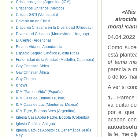
Cristianos lgttbiq Argentina (ICM)
Cristianos Unitarios (Mexico)
«Más 
Cristo LGBTI (Venezuela)
atrocida
Devenir un en Christ
moral ‘can
Diaconía Cristiana en la Diversidad (Uruguay)
Diversidad Cristiana (Montevideo, Uruguay)
04.04.2022
El Centro (Argentina)
Como suced
Emaus-Vida en Abundancia
Espacio Seguro Católico (Costa Rica)
está plante
Fraternidad de la Amistad (Medellin, Colombia)
el tema mi
Gay Christian África
parecía a m
Gay Christian África
o de los ma
Gay Church
Ichthys
A ver si con
ICM "Pan de Vida" (España)
1.
– Parece 
ICM Casa de Emmaus (Chile)
va quitando
ICM Casa de Luz (Monterrey, México)
ICM Tigre, Buenos Aires (Argentina)
por el que 
Iglesia Casa Abba Padre. Bogotá (Colombia)
acaban con
Iglesia Católica Antigua
autoabsolu
Iglesia Católica Apostólica Carismática Jesús
la fe, me di
Rey