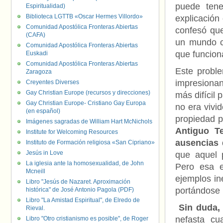
puede tene
Espiritualidad)
Biblioteca LGTTB «Oscar Hermes Villordo»
explicación
Comunidad Apostólica Fronteras Abiertas
confesó que
(CAFA)
un mundo c
Comunidad Apostólica Fronteras Abiertas
que funcion
Euskadi
Comunidad Apostólica Fronteras Abiertas
Este proble
Zaragoza
impresionan
Creyentes Diverses
Gay Christian Europe (recursos y direcciones)
más difícil 
Gay Christian Europe- Cristiano Gay Europa
no era vivi
(en español)
propiedad p
Imágenes sagradas de William Hart McNichols
Antiguo T
Institute for Welcoming Resources
ausencias 
Instituto de Formación religiosa «San Cipriano»
Jesús in Love
que aquel p
La iglesia ante la homosexualidad, de John
Pero esa e
Mcneill
ejemplos in
Libro "Jesús de Nazaret. Aproximación
portándose 
histórica" de José Antonio Pagola (PDF)
Libro "La Amistad Espiritual", de Elredo de
Sin duda, 
Rieval.
nefasta cu
Libro "Otro cristianismo es posible", de Roger