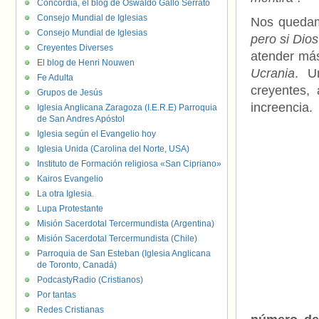
Concordia, el blog de Oswaldo Gallo Serrato
Consejo Mundial de Iglesias
Nos queda
Consejo Mundial de Iglesias
pero si Dios
Creyentes Diverses
atender más
El blog de Henri Nouwen
Ucrania
. U
Fe Adulta
creyentes,
Grupos de Jesús
increencia.
Iglesia Anglicana Zaragoza (I.E.R.E) Parroquia
de San Andres Apóstol
Iglesia según el Evangelio hoy
Iglesia Unida (Carolina del Norte, USA)
Instituto de Formación religiosa «San Cipriano»
Kairos Evangelio
La otra Iglesia.
Lupa Protestante
Misión Sacerdotal Tercermundista (Argentina)
Misión Sacerdotal Tercermundista (Chile)
Parroquia de San Esteban (Iglesia Anglicana
de Toronto, Canadá)
PodcastyRadio (Cristianos)
Por tantas
Redes Cristianas