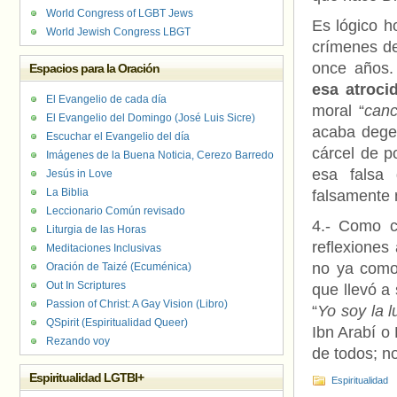
World Congress of LGBT Jews
Es lógico h
World Jewish Congress LBGT
crímenes de
once años.
Espacios para la Oración
esa atroci
El Evangelio de cada día
moral “
canc
El Evangelio del Domingo (José Luis Sicre)
acaba dege
Escuchar el Evangelio del día
cárcel de p
Imágenes de la Buena Noticia, Cerezo Barredo
esa falsa 
Jesús in Love
La Biblia
falsamente 
Leccionario Común revisado
4.- Como c
Liturgia de las Horas
reflexiones
Meditaciones Inclusivas
no ya como
Oración de Taizé (Ecuménica)
Out In Scriptures
que llevó a
Passion of Christ: A Gay Vision (Libro)
“
Yo soy la 
QSpirit (Espiritualidad Queer)
Ibn Arabí o
Rezando voy
de todos; no
Espiritualidad LGTBI+
Espiritualidad