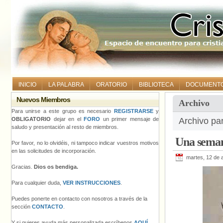
INICIO
LA PALABRA
ORATORIO
BIBLIOTECA
DOCUMENT
Nuevos Miembros
Archivo
Para unirse a este grupo es necesario
REGISTRARSE
y
OBLIGATORIO
dejar en el
FORO
un primer mensaje de
Archivo pa
saludo y presentación al resto de miembros.
Una sema
Por favor, no lo olvidéis, ni tampoco indicar vuestros motivos
en las solicitudes de incorporación.
martes, 12 de a
Gracias.
Dios os bendiga.
Para cualquier duda,
VER INSTRUCCIONES
.
Puedes ponerte en contacto con nosotros a través de la
sección
CONTACTO
.
Y si quieres ayuda más personalizada escríbenos
AQUÍ