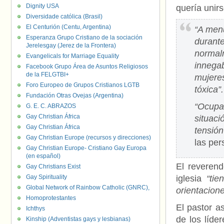
Dignity USA
quería unirs
Diversidade católica (Brasil)
El Centurión (Centu, Argentina)
“A men
Esperanza Grupo Cristiano de la sociación
durante
Jerelesgay (Jerez de la Frontera)
normal
Evangelicals for Marriage Equality
innegab
Facebook Grupo Área de Asuntos Religiosos
de la FELGTBI+
mujeres
Foro Europeo de Grupos Cristianos LGTB
tóxica”.
Fundación Otras Ovejas (Argentina)
“Ocupar
G. E. C. ABRAZOS
Gay Christian África
situaci
Gay Christian África
tensión
Gay Christian Europe (recursos y direcciones)
las per
Gay Christian Europe- Cristiano Gay Europa
(en español)
El reverend
Gay Christians Exist
Gay Spirituality
iglesia
“tie
Global Network of Rainbow Catholic (GNRC),
orientacion
Homoprotestantes
El pastor a
Ichthys
de los líde
Kinship (Adventistas gays y lesbianas)