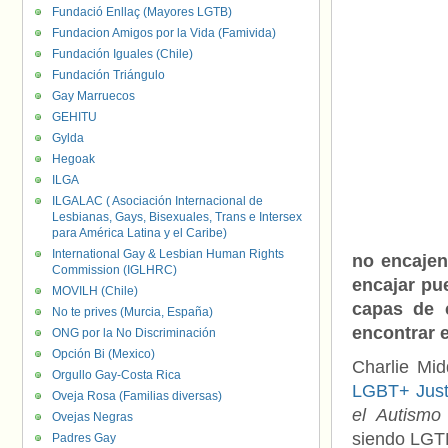
Fundació Enllaç (Mayores LGTB)
Fundacion Amigos por la Vida (Famivida)
Fundación Iguales (Chile)
Fundación Triángulo
Gay Marruecos
GEHITU
Gylda
Hegoak
ILGA
ILGALAC ( Asociación Internacional de
Lesbianas, Gays, Bisexuales, Trans e Intersex
para América Latina y el Caribe)
International Gay & Lesbian Human Rights
no encajen
Commission (IGLHRC)
encajar pu
MOVILH (Chile)
capas de 
No te prives (Murcia, España)
encontrar 
ONG por la No Discriminación
Opción Bi (Mexico)
Charlie Mid
Orgullo Gay-Costa Rica
LGBT+
Jus
Oveja Rosa (Familias diversas)
el Autismo
Ovejas Negras
siendo LGTB
Padres Gay