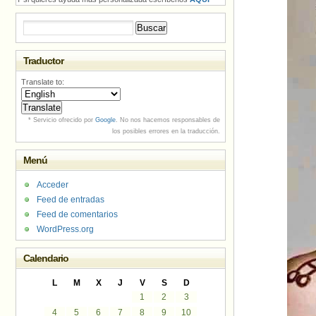
Buscar:
Traductor
Translate to:
* Servicio ofrecido por
Google
. No nos hacemos responsables de
los posibles errores en la traducción.
Menú
Acceder
Feed de entradas
Feed de comentarios
WordPress.org
Calendario
L
M
X
J
V
S
D
1
2
3
4
5
6
7
8
9
10