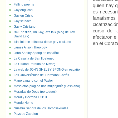
Falling poems
quien hay q
Gay Anglican
es necesari
Gay en Cristo
fanatismos
Gay se nace.
cicatrizaci
Gay y Cristiano
curso de l
I'm Christian, I'm Gay, let's talk (blog del rev.
David Eck)
afectaron el
Isla flotante: bitácora de un gay cristiano
en el Coraz
James Alison Theology
John Shelby Spong en español
La Casulla de San Ildefonso
La Ciudad Perdida de Nivorg
La web de JOHN SHELBY SPONG en español
Los Universículos del Hermano Cortés
Mano a mano con el Pastor
Mesoletot (blog de una mujer judía y lesbiana)
Moradas de Deus (portugués)
Moral y Doctrina LGBTI
Mundo Homo
Nuestra Señora de los Homosexuales
Pays de Zabulon