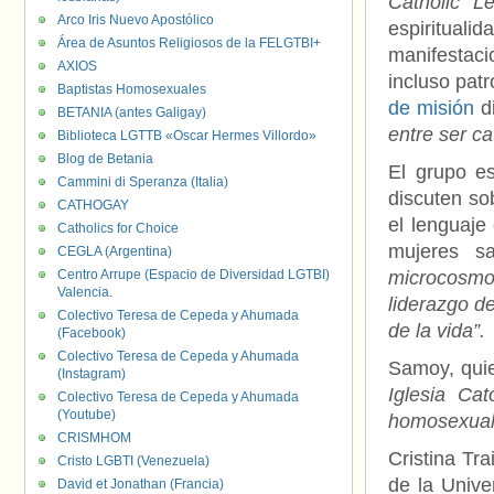
Catholic L
Arco Iris Nuevo Apostólico
espiritualid
Área de Asuntos Religiosos de la FELGTBI+
manifestaci
AXIOS
incluso patr
Baptistas Homosexuales
de misión
d
BETANIA (antes Galigay)
entre ser ca
Biblioteca LGTTB «Oscar Hermes Villordo»
Blog de Betania
El grupo e
Cammini di Speranza (Italia)
discuten so
CATHOGAY
el lenguaje
Catholics for Choice
mujeres s
CEGLA (Argentina)
Centro Arrupe (Espacio de Diversidad LGTBI)
microcosmo
Valencia.
liderazgo de
Colectivo Teresa de Cepeda y Ahumada
de la vida”.
(Facebook)
Colectivo Teresa de Cepeda y Ahumada
Samoy, quie
(Instagram)
Iglesia Ca
Colectivo Teresa de Cepeda y Ahumada
(Youtube)
homosexuale
CRISMHOM
Cristina Tr
Cristo LGBTI (Venezuela)
de la Univ
David et Jonathan (Francia)