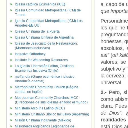
al cabo de 
Iglesia católica Ecuménica (ICE)
Iglesia Comunidad Metropolitana (ICM) de
que importa
Toronto
Personalmen
Iglesia Comunidad Metropolitana (ICM) Los
Ángeles-EE.UU.
los que he 
Iglesia Cristiana de la Puerta
preguntand
Iglesia Cristiana Unitaria de Argentina
honestas, q
Iglesia de Jesucristo de la Restauración.
absolutos, 
(Mormones inclusivos).
Inclusive Orthodoxy
así”
(
oti kal
Institute for Welcoming Resources
valores, se
La Iglesia Liberación Latina, Cristiana
subjetivo y 
Ecuménica Inclusiva (Chile)
la cerveza,
meTanoia (Grupo ecuménico inclusivo,
Andalucía oriental)
universal.
Metropolitan Community Church (Página
2.-
Pero, si
central, en inglés)
Metropolitan Community Churches. MCC.
como abismo
(Direcciones de sus iglesias en todo el mundo)
clara. Pues
Ministerio Arco Iris Latino (MCC)
de Dios”
:
Ministerio Cristiano Bíblico Inclusivo (Argentina)
realidades
Misión Cristiana Incluyente (México)
está Dios a
Misioneros Anglicanos Legionarios de