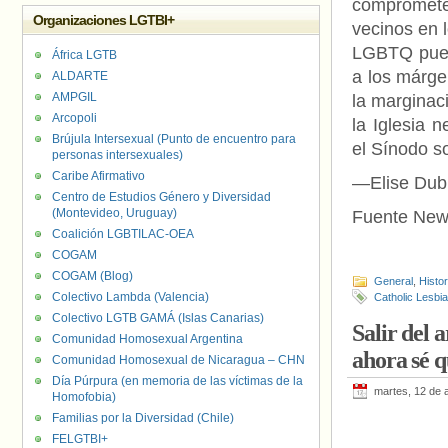
compromete
Organizaciones LGTBI+
vecinos en 
LGBTQ puede
África LGTB
a los márge
ALDARTE
AMPGIL
la marginac
Arcopoli
la Iglesia 
Brújula Intersexual (Punto de encuentro para
el Sínodo s
personas intersexuales)
Caribe Afirmativo
—Elise Dubr
Centro de Estudios Género y Diversidad
(Montevideo, Uruguay)
Fuente New
Coalición LGBTILAC-OEA
COGAM
COGAM (Blog)
General
,
Histo
Colectivo Lambda (Valencia)
Catholic Lesbi
Colectivo LGTB GAMÁ (Islas Canarias)
Salir del 
Comunidad Homosexual Argentina
ahora sé q
Comunidad Homosexual de Nicaragua – CHN
Día Púrpura (en memoria de las víctimas de la
martes, 12 de a
Homofobia)
Familias por la Diversidad (Chile)
FELGTBI+