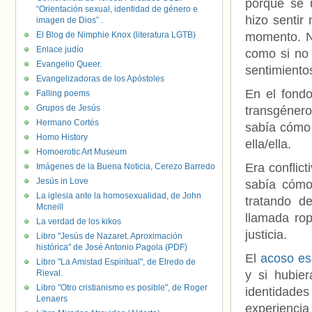
porque se 
“Orientación sexual, identidad de género e
hizo sentir
imagen de Dios” .
El Blog de Nimphie Knox (literatura LGTB)
momento. No
Enlace judío
como si no 
Evangelio Queer.
sentimiento
Evangelizadoras de los Apóstoles
En el fondo
Falling poems
Grupos de Jesús
transgéner
Hermano Cortés
sabía cómo 
Homo History
ella/ella.
Homoerotic Art Museum
Era conflic
Imágenes de la Buena Noticia, Cerezo Barredo
Jesús in Love
sabía cómo 
La iglesia ante la homosexualidad, de John
tratando d
Mcneill
llamada ro
La verdad de los kikos
justicia.
Libro "Jesús de Nazaret. Aproximación
histórica" de José Antonio Pagola (PDF)
El
acoso esc
Libro "La Amistad Espiritual", de Elredo de
Rieval.
y si hubier
Libro "Otro cristianismo es posible", de Roger
identidade
Lenaers
experiencia