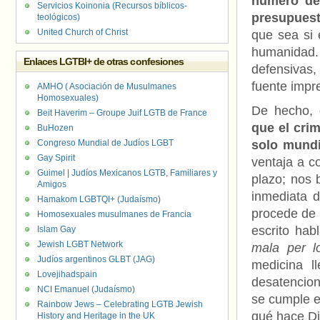
número de
Servicios Koinonia (Recursos bíblicos-
presupuest
teológicos)
United Church of Christ
que sea si 
humanidad. 
Enlaces LGTBI+ de otras confesiones
defensivas,
fuente impr
AMHO ( Asociación de Musulmanes
Homosexuales)
De hecho,
Beit Haverim – Groupe Juif LGTB de France
que el cri
BuHozen
Congreso Mundial de Judíos LGBT
solo mundi
Gay Spirit
ventaja a c
Guimel | Judíos Mexicanos LGTB, Familiares y
plazo; nos 
Amigos
inmediata d
Hamakom LGBTQI+ (Judaísmo)
procede de 
Homosexuales musulmanes de Francia
escrito hab
Islam Gay
Jewish LGBT Network
mala per l
Judíos argentinos GLBT (JAG)
medicina l
Lovejihadspain
desatencion
NCI Emanuel (Judaísmo)
se cumple e
Rainbow Jews – Celebrating LGTB Jewish
qué hace Di
History and Heritage in the UK