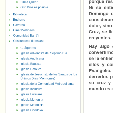
porque res
Biblia Queer
Ni se enti
Otro Dios es posible
Domingo d
Biblioteca
considerar
Budismo
Caverna
dolor, sin
Cine/TV/Videos
Cruz, se l
Comunidad Bahá'í
creyentes. 
Cristianismo (Iglesias)
Hay algo 
Cuáqueros
convertirn
Iglesia Adventista del Séptimo Día
se le enti
Iglesia Anglicana
Iglesia Bautista
ellos y co
Iglesia Católica
Evangelio.
Iglesia de Jesucristo de los Santos de los
derredor, 
Últimos Días (Mormones)
su cruz y 
Iglesia de la Comunidad Metropolitana
mundo es e
Iglesia Inclusiva
Iglesia Luterana
Iglesia Menonita
Iglesia Metodista
Iglesia Ortodoxa