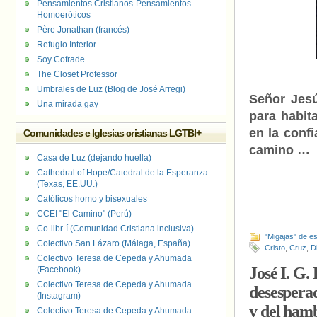
Pensamientos Cristianos-Pensamientos
Homoeróticos
Père Jonathan (francés)
Refugio Interior
Soy Cofrade
The Closet Professor
Umbrales de Luz (Blog de José Arregi)
Señor Jesú
Una mirada gay
para habit
en la conf
Comunidades e Iglesias cristianas LGTBI+
camino …
Casa de Luz (dejando huella)
Cathedral of Hope/Catedral de la Esperanza
(Texas, EE.UU.)
Católicos homo y bisexuales
CCEI "El Camino" (Perú)
Co-libr-í (Comunidad Cristiana inclusiva)
"Migajas" de es
Colectivo San Lázaro (Málaga, España)
Cristo
,
Cruz
,
D
Colectivo Teresa de Cepeda y Ahumada
José I. G.
(Facebook)
Colectivo Teresa de Cepeda y Ahumada
desesperad
(Instagram)
y del ham
Colectivo Teresa de Cepeda y Ahumada