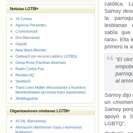
católica. 
Noticias LGTBI+
Samoy desc
la parro
76 Crimes
lesbianas
Agencia Presentes
CromosomaX
sabía que
Dos Manzanas
rara». Ella 
Gayety
primero la a
New Ways Ministry
Outreach (un recurso católico LGTBQ)
“El olo
Oveja Rosa (Familias diversas)
empobr
Radio Carlos Paz
parroqu
Revista GQ
al amor
SentidoG
Trans Lives Matter (Recordando a Nuestros
Muertos/listado personas trans asesinadas)
Samoy dijo 
XtraMagazine
un «
moment
Samoy porq
Organizaciones cristianas LGTBI+
apoyó a S
ACGIL (Barcelona)
LGBTQ”.
Afirmación (Mormones Gays y mormonas
lesbianas)