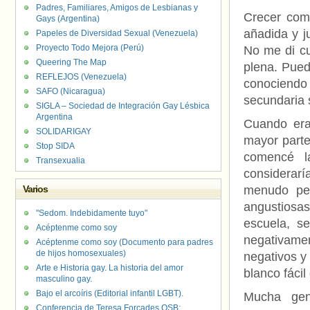
Padres, Familiares, Amigos de Lesbianas y
Crecer com
Gays (Argentina)
añadida y j
Papeles de Diversidad Sexual (Venezuela)
Proyecto Todo Mejora (Perú)
No me di cu
Queering The Map
plena. Pued
REFLEJOS (Venezuela)
conociendo
SAFO (Nicaragua)
secundaria 
SIGLA – Sociedad de Integración Gay Lésbica
Argentina
Cuando era 
SOLIDARIGAY
mayor parte
Stop SIDA
comencé l
Transexualia
considerarí
Varios
menudo pe
angustiosa
"Sedom. Indebidamente tuyo"
escuela, s
Acéptenme como soy
negativame
Acéptenme como soy (Documento para padres
de hijos homosexuales)
negativos y
Arte e Historia gay. La historia del amor
blanco fácil 
masculino gay.
Bajo el arcoíris (Editorial infantil LGBT).
Mucha gen
Conferencia de Teresa Forcades OSB: