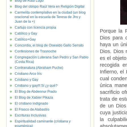
Blog de Raúl Lugo
Blog del obispo Raúl Vera en Religión Digital
Carmelita contemplativo en la ciudad (un blog
oracional en la escuela de Teresa de Jhs y
Juan de la +)
Cartujo con licencia propia
Porque la P
Católico y Gay
Dios para 
Católico+Gay
haya un úni
Concordia, el blog de Oswaldo Gallo Serrato
Dios. Dios 
Confesiones de Trasnoche
Congregación Luterana San Pedro y San Pablo
es el objet
(Costa Rica)
recogida e
Contranatura (Abraham Puche)
Infierno, el
Cristiano Arco Iris
cual conden
Cristiano y Gay
única mane
Cristiano y gay!!! Sí ¿y qué?
sacrificio 
El Blog de Abdennur Prado
El Blog de Xabier Pikaza
trata de es
El cristiano indignado
de un Dios
El Frasco de Alabastro
cuya justici
Escrituras Inclusivas
la culpabi
Espiritualidad caminante (cristiana y
absolutame
ecuménica)