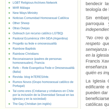
LGBT Religious Archives Network
bendecir l
MAR Málaga
teología de
New Ways Ministry
Sin embar
Noticias Comunidad Homosexual Católica
parroqui
Other Sheep
Otras Ovejas
independien
Outreach (un recurso católico LGTBQ)
“No creo q
Pastoral Ecuménica VIH-SIDA (Argentina)
respeto qu
Progetto su fede e omosessualità
Rainbow Baptists
semejanza 
Rainbow Christians
en la iglesia
Reconaissance (padres de personas
Francis Xav
homosexuales). Francia
enseñanza 
Refo – Rete Evangelica Fede e Omosessualità
(Italia)
quién es im
Revista- blog InTERESArte.
La Iglesia 
Rumos Novos (Grupo homosexual católico de
Portugal)
edificante 
Tal como eres (Cristianas y cristianos en Chile
pueden dar 
por la inclusión de la Diversidad Sexual en las
beneficiar
iglesias y en la sociedad)
católicas q
The Gay Christian (en inglés)