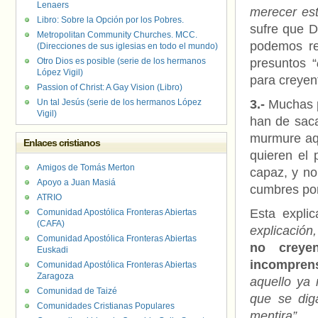
Lenaers
merecer est
Libro: Sobre la Opción por los Pobres.
sufre que D
Metropolitan Community Churches. MCC.
podemos re
(Direcciones de sus iglesias en todo el mundo)
Otro Dios es posible (serie de los hermanos
presuntos “
López Vigil)
para creyen
Passion of Christ: A Gay Vision (Libro)
Un tal Jesús (serie de los hermanos López
3.-
Muchas p
Vigil)
han de saca
murmure aqu
Enlaces cristianos
quieren el
Amigos de Tomás Merton
capaz, y no
Apoyo a Juan Masiá
cumbres por
ATRIO
Esta expli
Comunidad Apostólica Fronteras Abiertas
(CAFA)
explicació
Comunidad Apostólica Fronteras Abiertas
no creye
Euskadi
incomprens
Comunidad Apostólica Fronteras Abiertas
Zaragoza
aquello ya 
Comunidad de Taizé
que se dig
Comunidades Cristianas Populares
mentira”.