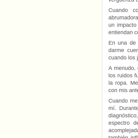
Cuando co
abrumadora 
un impacto 
entiendan c
En una de 
darme cuen
cuando los
A menudo, 
los ruidos f
la ropa. Me
con mis ant
Cuando me 
mí. Durant
diagnóstic
espectro d
acomplejada
también in