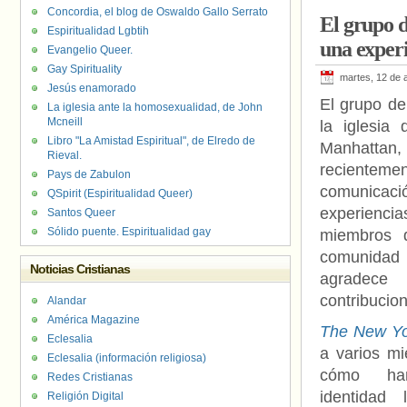
Concordia, el blog de Oswaldo Gallo Serrato
El grupo d
Espiritualidad Lgbtih
una exper
Evangelio Queer.
Gay Spirituality
martes, 12 de a
Jesús enamorado
El grupo de
La iglesia ante la homosexualidad, de John
Mcneill
la iglesia 
Libro "La Amistad Espiritual", de Elredo de
Manhat
Rieval.
recientem
Pays de Zabulon
comunic
QSpirit (Espiritualidad Queer)
experienci
Santos Queer
Sólido puente. Espiritualidad gay
miembros 
comunida
Noticias Cristianas
agradece 
contribucio
Alandar
América Magazine
The New Yo
Eclesalia
a varios m
Eclesalia (información religiosa)
cómo han
Redes Cristianas
identidad
Religión Digital