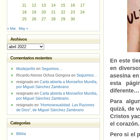
11
12
13
14
15
16
17
18
19
20
21
22
23
24
25
26
27
28
29
30
« Mar
May »
Archivos
Archivos
Comentarios recientes
En este ti
en diverso
Mudejarillo
en
Seguimos…
asesina en
Ricardo Alonso Ochoa Gongora
en
Seguimos…
resignado
en
Carta abierta a Monseñor Munilla,
esta pág
por Miguel Sánchez Zambrano.
diferente…
resignado
en
Carta abierta a Monseñor Munilla,
por Miguel Sánchez Zambrano.
Para algu
resignado
en
“Homosexualidad. Las Razones
quizá, de v
de Dios”, de Miguel Sánchez Zambrano
Cristos ya
Categorías
el corazón.
Pero si el 
Biblia