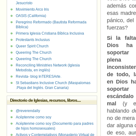
Jesucristo
además con
Movimiento Arco Iris
esas madres
OASIS (California)
pánico, de
Peregrino Reformado (Bautista Reformada
fuerzas?
Bíblica)
Primera Iglesia Cristiana Bíblica Inclusiva
Si la falt
Protestants Inclusius
Dios ha
Queer Spirit Church
soportar
Queering The Church
Queering The Church
plena
Reconciling Ministries Network (Iglesia
inconsiste
Metodista, en inglés)
de todo, l
Revista- blog InTERESArte.
en Dios h
St Sebastians Inclusive Church (Maspalomas
.Playa del Inglés. Gran Canaria)
soportar
escándalo
Directorio de Iglesias, recursos, libros....
mal
(y es
hablando
d
@reverendally
Acéptenme como soy
no de mera c
Acéptenme como soy (Documento para padres
dar alguna 
de hijos homosexuales)
de eso, aun
Activos y Contemplativos (Monasterio Virtual de