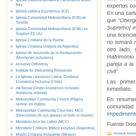
Iglesia Católica Apostólica Carismática Jesús
Rey
expertos con
Iglesia católica Ecuménica (ICE)
En una carta
Iglesia Comunidad Metropolitana (ICM) de
que
“
Oberge
Toronto
Supremo] es
Iglesia Comunidad Metropolitana (ICM) Los
Ángeles-EE.UU.
una licenci
Iglesia Cristiana de la Puerta
no tomará 
Iglesia Cristiana Unitaria de Argentina
otro lado,
Iglesia de Jesucristo de la Restauración.
matrimonio
(Mormones inclusivos).
pareja a la
Inclusive Orthodoxy
Institute for Welcoming Resources
civil”
.
La Iglesia Liberación Latina, Cristiana
Las prime
Ecuménica Inclusiva (Chile)
meTanoia (Grupo ecuménico inclusivo,
inmediato.
Andalucía oriental)
En resumen
Metropolitan Community Church (Página
central, en inglés)
comunidad
Metropolitan Community Churches. MCC.
impediment
(Direcciones de sus iglesias en todo el mundo)
Ministerio Arco Iris Latino (MCC)
Fuente Do
Ministerio Cristiano Bíblico Inclusivo (Argentina)
General
,
Homof
Misión Cristiana Incluyente (México)