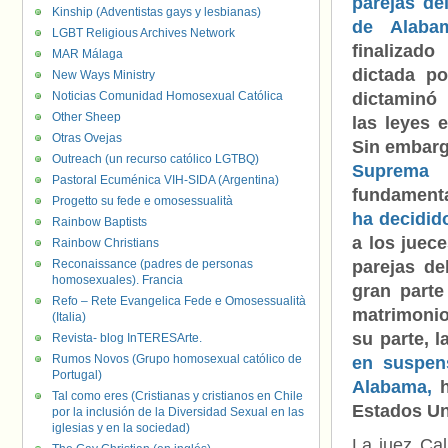
parejas de
Kinship (Adventistas gays y lesbianas)
de Alaba
LGBT Religious Archives Network
finalizad
MAR Málaga
dictada p
New Ways Ministry
Noticias Comunidad Homosexual Católica
dictaminó 
Other Sheep
las leyes e
Otras Ovejas
Sin embar
Outreach (un recurso católico LGTBQ)
Suprem
Pastoral Ecuménica VIH-SIDA (Argentina)
fundamenta
Progetto su fede e omosessualità
ha decidid
Rainbow Baptists
a los juec
Rainbow Christians
Reconaissance (padres de personas
parejas de
homosexuales). Francia
gran parte
Refo – Rete Evangelica Fede e Omosessualità
matrimonio
(Italia)
su parte, 
Revista- blog InTERESArte.
Rumos Novos (Grupo homosexual católico de
en suspen
Portugal)
Alabama,
h
Tal como eres (Cristianas y cristianos en Chile
Estados Uni
por la inclusión de la Diversidad Sexual en las
iglesias y en la sociedad)
La juez Cal