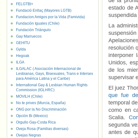
de la prohi
FELGTBI+
estado de A
Fundació Enllaç (Mayores LGTB)
suspendida 
Fundacion Amigos por la Vida (Famivida)
Fundación Iguales (Chile)
La adminis
Fundación Triángulo
suspensió
Gay Marruecos
Apelaciones
GEHITU
resolución 
Gylda
interponer
Hegoak
Unidos, esp
ILGA
ILGALAC ( Asociación Internacional de
de los mie
Lesbianas, Gays, Bisexuales, Trans e Intersex
supervisar e
para América Latina y el Caribe)
International Gay & Lesbian Human Rights
El juez Tho
Commission (IGLHRC)
que fue de
MOVILH (Chile)
temporal de
No te prives (Murcia, España)
como en ca
ONG por la No Discriminación
Opción Bi (Mexico)
Scalia.
Com
Orgullo Gay-Costa Rica
segunda vez
Oveja Rosa (Familias diversas)
antes de qu
Ovejas Negras