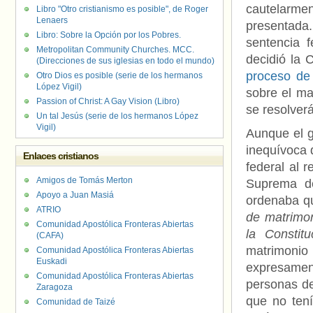
cautelarme
Libro "Otro cristianismo es posible", de Roger
Lenaers
presentada
Libro: Sobre la Opción por los Pobres.
sentencia f
Metropolitan Community Churches. MCC.
decidió la 
(Direcciones de sus iglesias en todo el mundo)
proceso de
Otro Dios es posible (serie de los hermanos
López Vigil)
sobre el ma
Passion of Christ: A Gay Vision (Libro)
se resolver
Un tal Jesús (serie de los hermanos López
Vigil)
Aunque el g
inequívoca d
Enlaces cristianos
federal al 
Amigos de Tomás Merton
Suprema d
Apoyo a Juan Masiá
ordenaba 
ATRIO
de matrimon
Comunidad Apostólica Fronteras Abiertas
la Constit
(CAFA)
matrimonio
Comunidad Apostólica Fronteras Abiertas
Euskadi
expresamen
Comunidad Apostólica Fronteras Abiertas
personas de
Zaragoza
que no tení
Comunidad de Taizé