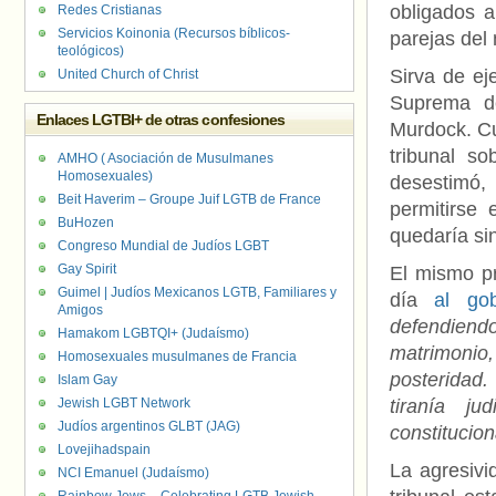
obligados a
Redes Cristianas
Servicios Koinonia (Recursos bíblicos-
parejas del
teológicos)
Sirva de ej
United Church of Christ
Suprema de
Enlaces LGTBI+ de otras confesiones
Murdock. Cu
tribunal so
AMHO ( Asociación de Musulmanes
Homosexuales)
desestimó
Beit Haverim – Groupe Juif LGTB de France
permitirse 
BuHozen
quedaría sin
Congreso Mundial de Judíos LGBT
Gay Spirit
El mismo pr
Guimel | Judíos Mexicanos LGTB, Familiares y
día
al go
Amigos
defendiend
Hamakom LGBTQI+ (Judaísmo)
matrimonio
Homosexuales musulmanes de Francia
posteridad
Islam Gay
Jewish LGBT Network
tiranía ju
Judíos argentinos GLBT (JAG)
constitucion
Lovejihadspain
La agresivi
NCI Emanuel (Judaísmo)