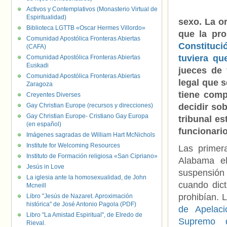
Activos y Contemplativos (Monasterio Virtual de
Espiritualidad)
sexo. La o
Biblioteca LGTTB «Oscar Hermes Villordo»
que la pro
Comunidad Apostólica Fronteras Abiertas
Constituci
(CAFA)
tuviera qu
Comunidad Apostólica Fronteras Abiertas
Euskadi
jueces de 
Comunidad Apostólica Fronteras Abiertas
legal que 
Zaragoza
tiene comp
Creyentes Diverses
Gay Christian Europe (recursos y direcciones)
decidir so
Gay Christian Europe- Cristiano Gay Europa
tribunal es
(en español)
funcionario
Imágenes sagradas de William Hart McNichols
Institute for Welcoming Resources
Las primer
Instituto de Formación religiosa «San Cipriano»
Alabama el
Jesús in Love
suspensión 
La iglesia ante la homosexualidad, de John
cuando dict
Mcneill
prohibían. 
Libro "Jesús de Nazaret. Aproximación
histórica" de José Antonio Pagola (PDF)
de Apelaci
Libro "La Amistad Espiritual", de Elredo de
Supremo 
Rieval.