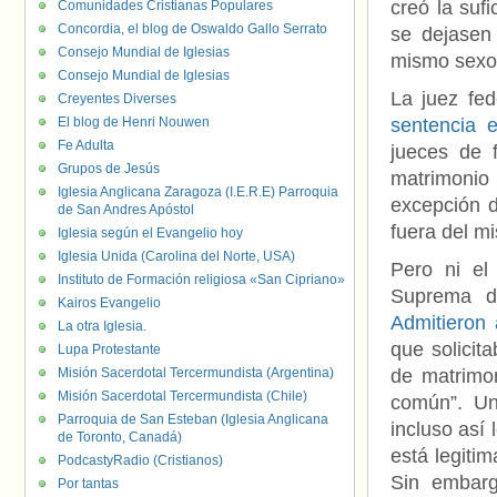
creó la suf
Comunidades Cristianas Populares
Concordia, el blog de Oswaldo Gallo Serrato
se dejasen 
Consejo Mundial de Iglesias
mismo sexo
Consejo Mundial de Iglesias
La juez fed
Creyentes Diverses
El blog de Henri Nouwen
sentencia 
Fe Adulta
jueces de f
Grupos de Jesús
matrimonio
Iglesia Anglicana Zaragoza (I.E.R.E) Parroquia
excepción d
de San Andres Apóstol
fuera del mi
Iglesia según el Evangelio hoy
Iglesia Unida (Carolina del Norte, USA)
Pero ni el
Instituto de Formación religiosa «San Cipriano»
Suprema de
Kairos Evangelio
Admitieron 
La otra Iglesia.
que solicit
Lupa Protestante
Misión Sacerdotal Tercermundista (Argentina)
de matrimo
Misión Sacerdotal Tercermundista (Chile)
común”. Un
Parroquia de San Esteban (Iglesia Anglicana
incluso así 
de Toronto, Canadá)
está legiti
PodcastyRadio (Cristianos)
Sin embarg
Por tantas