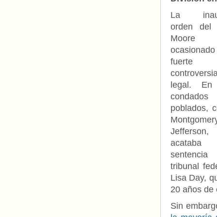
La inaud
orden del 
Moore
ocasionado
fuerte
controversi
legal. En
condados
poblados, 
Montgome
Jefferson
acataba
sentencia
tribunal fe
Lisa Day, q
20 años de 
Sin embargo