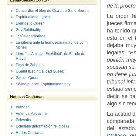
Espiritualidad LGTBI+
de la procre
Concordia, el blog de Oswaldo Gallo Serrato
La orden ha
Espiritualidad Lgbtih
jueces firm
Evangelio Queer.
Gay Spirituality
ha tenido q
Jesús enamorado
está en el 
La iglesia ante la homosexualidad, de John
dejaba muy 
Mcneill
legales:
“En
Libro "La Amistad Espiritual", de Elredo de
Rieval.
opinión may
Pays de Zabulon
socavan su 
QSpirit (Espiritualidad Queer)
no tiene ju
Santos Queer
tribunal inf
Sólido puente. Espiritualidad gay
estado sin c
decir, se ha
Noticias Cristianas
algo sin ten
Alandar
La actitud 
América Magazine
Eclesalia
comparada i
Eclesalia (información religiosa)
del estad
Redes Cristianas
Wallace
, q