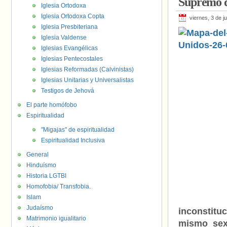
Supremo de
Iglesia Ortodoxa
Iglesia Ortodoxa Copta
viernes, 3 de j
Iglesia Presbiteriana
Iglesia Valdense
Iglesias Evangélicas
Iglesias Pentecostales
Iglesias Reformadas (Calvinistas)
Iglesias Unitarias y Universalistas
Testigos de Jehová
El parte homófobo
Espiritualidad
"Migajas" de espiritualidad
Espiritualidad Inclusiva
General
Hinduísmo
Historia LGTBI
Homofobia/ Transfobia.
Islam
Judaísmo
inconstitu
Matrimonio igualitario
mismo sexo