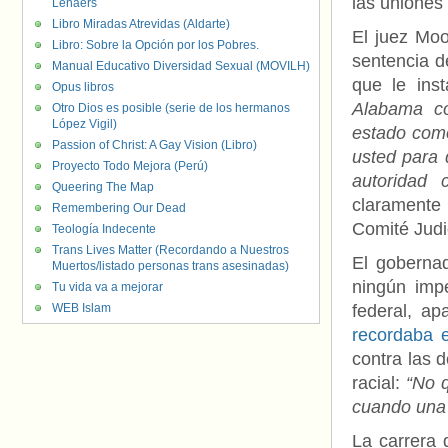
las uniones
Lenaers
Libro Miradas Atrevidas (Aldarte)
El juez Moo
Libro: Sobre la Opción por los Pobres.
sentencia de
Manual Educativo Diversidad Sexual (MOVILH)
que le ins
Opus libros
Alabama co
Otro Dios es posible (serie de los hermanos
López Vigil)
estado como
Passion of Christ: A Gay Vision (Libro)
usted para d
Proyecto Todo Mejora (Perú)
autoridad c
Queering The Map
claramente 
Remembering Our Dead
Comité Judic
Teología Indecente
Trans Lives Matter (Recordando a Nuestros
El goberna
Muertos/listado personas trans asesinadas)
ningún impe
Tu vida va a mejorar
WEB Islam
federal, ap
recordaba 
contra las d
racial:
“No 
cuando una 
La carrera 