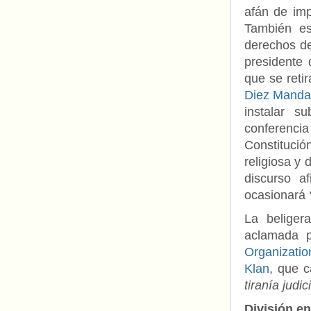
afán de imp
También es
derechos de
presidente
que se retir
Diez Mandam
instalar s
conferencia
Constitució
religiosa y 
discurso a
ocasionará
La beliger
aclamada 
Organizati
Klan
, que c
tiranía judici
División e