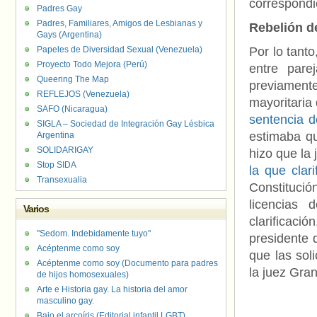
correspondi
Padres Gay
Padres, Familiares, Amigos de Lesbianas y
Rebelión d
Gays (Argentina)
Papeles de Diversidad Sexual (Venezuela)
Por lo tant
Proyecto Todo Mejora (Perú)
entre par
Queering The Map
previament
REFLEJOS (Venezuela)
mayoritaria 
SAFO (Nicaragua)
sentencia d
SIGLA – Sociedad de Integración Gay Lésbica
estimaba qu
Argentina
SOLIDARIGAY
hizo que la 
Stop SIDA
la que clar
Transexualia
Constituci
licencias
Varios
clarificaci
"Sedom. Indebidamente tuyo"
presidente 
Acéptenme como soy
que las sol
Acéptenme como soy (Documento para padres
la juez Gra
de hijos homosexuales)
Arte e Historia gay. La historia del amor
masculino gay.
Bajo el arcoíris (Editorial infantil LGBT).