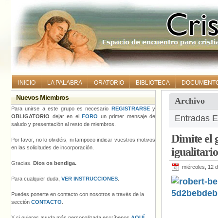
INICIO
LA PALABRA
ORATORIO
BIBLIOTECA
DOCUMENT
Nuevos Miembros
Archivo
Para unirse a este grupo es necesario
REGISTRARSE
y
OBLIGATORIO
dejar en el
FORO
un primer mensaje de
Entradas E
saludo y presentación al resto de miembros.
Dimite el
Por favor, no lo olvidéis, ni tampoco indicar vuestros motivos
en las solicitudes de incorporación.
igualitario
Gracias.
Dios os bendiga.
miércoles, 12 d
Para cualquier duda,
VER INSTRUCCIONES
.
Puedes ponerte en contacto con nosotros a través de la
sección
CONTACTO
.
Y si quieres ayuda más personalizada escríbenos
AQUÍ