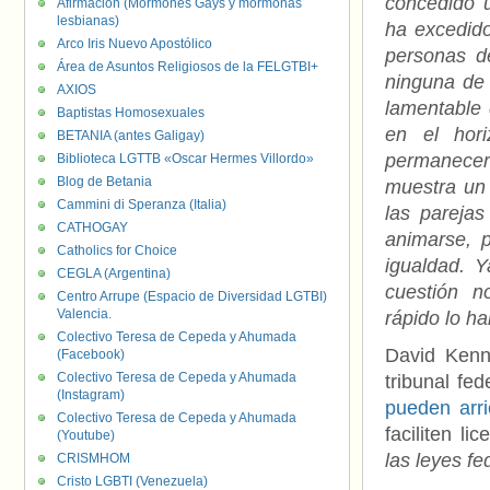
concedido u
Afirmación (Mormones Gays y mormonas
lesbianas)
ha excedido
Arco Iris Nuevo Apostólico
personas d
Área de Asuntos Religiosos de la FELGTBI+
ninguna de 
AXIOS
lamentable 
Baptistas Homosexuales
en el hor
BETANIA (antes Galigay)
permanecer 
Biblioteca LGTTB «Oscar Hermes Villordo»
Blog de Betania
muestra un 
Cammini di Speranza (Italia)
las parejas
CATHOGAY
animarse, 
Catholics for Choice
igualdad. 
CEGLA (Argentina)
cuestión no
Centro Arrupe (Espacio de Diversidad LGTBI)
Valencia.
rápido lo ha
Colectivo Teresa de Cepeda y Ahumada
David Kenne
(Facebook)
Colectivo Teresa de Cepeda y Ahumada
tribunal fe
(Instagram)
pueden arr
Colectivo Teresa de Cepeda y Ahumada
faciliten li
(Youtube)
las leyes fe
CRISMHOM
Cristo LGBTI (Venezuela)