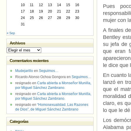
10
11
12
13
14
15
16
Pues poco
17
18
19
20
21
22
23
responsabil
24
25
26
27
28
29
30
mujer con l
31
A finales d
« Sep
Bentley est
Archivos
su jefa de 
Archivos
que eran f
aparecieron
Comentarios recientes
le dice que 
Mudejarillo
en
Seguimos…
En cuanto l
Ricardo Alonso Ochoa Gongora
en
Seguimos…
lanzó en tr
resignado
en
Carta abierta a Monseñor Munilla,
por Miguel Sánchez Zambrano.
que el mat
resignado
en
Carta abierta a Monseñor Munilla,
moralidad d
por Miguel Sánchez Zambrano.
claro, es q
resignado
en
“Homosexualidad. Las Razones
de Dios”, de Miguel Sánchez Zambrano
lo que le dé
Los demócr
Categorías
Alabama pa