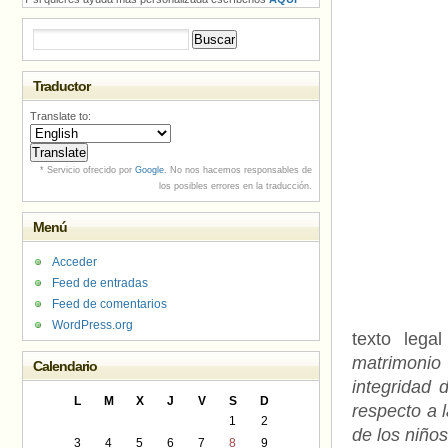
Buscar:
Traductor
Translate to:
* Servicio ofrecido por
Google
. No nos hacemos responsables de
los posibles errores en la traducción.
Menú
Acceder
Feed de entradas
Feed de comentarios
WordPress.org
texto lega
matrimonio
Calendario
integridad 
L
M
X
J
V
S
D
respecto a 
1
2
de los niños
3
4
5
6
7
8
9