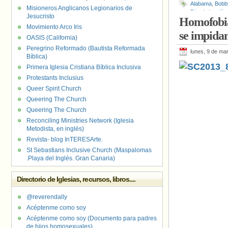
Alabama
,
Bobby
Misioneros Anglicanos Legionarios de
Discriminación
Jesucristo
Homofobia
Tribunal Supre
Movimiento Arco Iris
se impidan
OASIS (California)
Peregrino Reformado (Bautista Reformada
lunes, 9 de ma
Bíblica)
Primera Iglesia Cristiana Bíblica Inclusiva
Protestants Inclusius
Queer Spirit Church
Queering The Church
Queering The Church
Reconciling Ministries Network (Iglesia
Metodista, en inglés)
Revista- blog InTERESArte.
St Sebastians Inclusive Church (Maspalomas
.Playa del Inglés. Gran Canaria)
Directorio de Iglesias, recursos, libros....
@reverendally
Acéptenme como soy
Acéptenme como soy (Documento para padres
de hijos homosexuales)