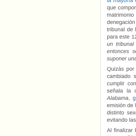
la mayoría
que compone
matrimoni
denegación
tribunal de
para este 1
un tribuna
entonces s
suponer una
Quizás por
cambiado s
cumplir co
señala la
Alabama
,
g
emisión de 
distinto se
evitando la
Al finaliza