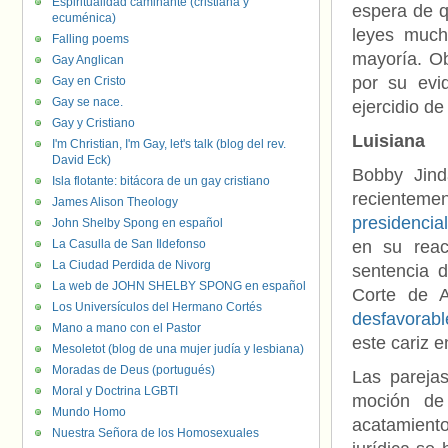
Espiritualidad caminante (cristiana y
espera de q
ecuménica)
leyes much
Falling poems
mayoría. Ob
Gay Anglican
por su evid
Gay en Cristo
Gay se nace.
ejercidio d
Gay y Cristiano
Luisiana
I'm Christian, I'm Gay, let's talk (blog del rev.
David Eck)
Bobby Jind
Isla flotante: bitácora de un gay cristiano
recientemen
James Alison Theology
presidencia
John Shelby Spong en español
La Casulla de San Ildefonso
en su reacc
La Ciudad Perdida de Nivorg
sentencia 
La web de JOHN SHELBY SPONG en español
Corte de A
Los Universículos del Hermano Cortés
desfavorab
Mano a mano con el Pastor
este cariz e
Mesoletot (blog de una mujer judía y lesbiana)
Moradas de Deus (portugués)
Las pareja
Moral y Doctrina LGBTI
moción de
Mundo Homo
acatamient
Nuestra Señora de los Homosexuales