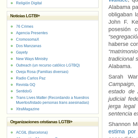
Religión Digital
Alabama par
obligaban l
Noticias LGTBI+
John F. K
76 Crimes
posesión c
Agencia Presentes
“segregació
CromosomaX
haberse con
Dos Manzanas
“matrimonio
Gayety
tradicional
New Ways Ministry
Outreach (un recurso católico LGTBQ)
Alabama.
Oveja Rosa (Familias diversas)
Sarah War
Radio Carlos Paz
Campaign
,
Revista GQ
estado de 
SentidoG
Trans Lives Matter (Recordando a Nuestros
judicial fe
Muertos/listado personas trans asesinadas)
jerga lega
XtraMagazine
sentencia ex
Organizaciones cristianas LGTBI+
Shannon Min
estima por
ACGIL (Barcelona)