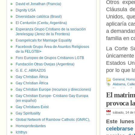
Otros expe
David et Jonathan (Francia)
Cláusula de
Dignity USA
Unidos, que
Diversidade católica (Brasil)
El Centurión (Centu, Argentina)
aplicaría ca
Esperanza Grupo Cristiano de la sociación
a demandas 
Jerelesgay (Jerez de la Frontera)
familia en c
Evangelicals for Marriage Equality
Facebook Grupo Área de Asuntos Religiosos
La Corte S
de la FELGTBI+
únicamente
Foro Europeo de Grupos Cristianos LGTB
Estados Uni
Fundación Otras Ovejas (Argentina)
por lo que l
G. E. C. ABRAZOS
Gay Christian África
General
,
Homof
Gay Christian África
Alabama
,
Calli
Discriminación
Gay Christian Europe (recursos y direcciones)
El matrimo
Matrimonio
,
Nat
Gay Christian Europe- Cristiano Gay Europa
Tribunal Supre
(en español)
provoca la
Gay Christians Exist
sábado, 14 de 
Gay Spirituality
Global Network of Rainbow Catholic (GNRC),
Este lunes
Homoprotestantes
celebrarse
Ichthys