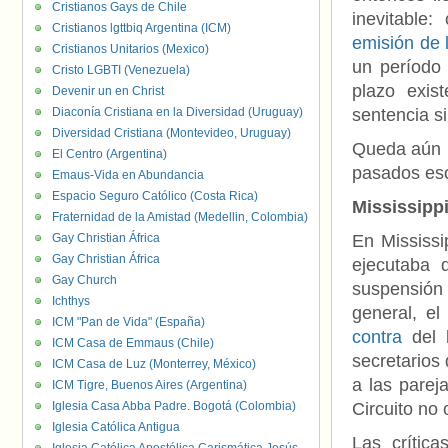
Cristianos Gays de Chile
inevitable
Cristianos lgttbiq Argentina (ICM)
emisión de 
Cristianos Unitarios (Mexico)
un período
Cristo LGBTI (Venezuela)
plazo exis
Devenir un en Christ
Diaconía Cristiana en la Diversidad (Uruguay)
sentencia si
Diversidad Cristiana (Montevideo, Uruguay)
Queda aún p
El Centro (Argentina)
pasados eso
Emaus-Vida en Abundancia
Espacio Seguro Católico (Costa Rica)
Mississipp
Fraternidad de la Amistad (Medellin, Colombia)
Gay Christian África
En Mississi
Gay Christian África
ejecutaba 
Gay Church
suspensión
Ichthys
general, e
ICM "Pan de Vida" (España)
contra
del l
ICM Casa de Emmaus (Chile)
secretarios
ICM Casa de Luz (Monterrey, México)
a las parej
ICM Tigre, Buenos Aires (Argentina)
Iglesia Casa Abba Padre. Bogotá (Colombia)
Circuito no
Iglesia Católica Antigua
Las crític