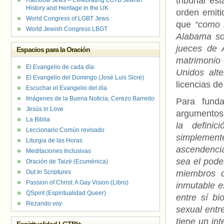
tribunal es
Rainbow Jews – Celebrating LGTB Jewish
History and Heritage in the UK
orden emiti
World Congress of LGBT Jews
que
“como 
World Jewish Congress LBGT
Alabama so
jueces de 
Espacios para la Oración
matrimonio 
El Evangelio de cada día
Unidos alt
El Evangelio del Domingo (José Luis Sicre)
licencias d
Escuchar el Evangelio del día
Imágenes de la Buena Noticia, Cerezo Barredo
Para fund
Jesús in Love
argumentos
La Biblia
la defini
Leccionario Común revisado
simplement
Liturgia de las Horas
ascendencia
Meditaciones Inclusivas
sea el poder
Oración de Taizé (Ecuménica)
Out In Scriptures
miembros d
Passion of Christ: A Gay Vision (Libro)
inmutable e
QSpirit (Espiritualidad Queer)
entre sí b
Rezando voy
sexual entr
tiene un in