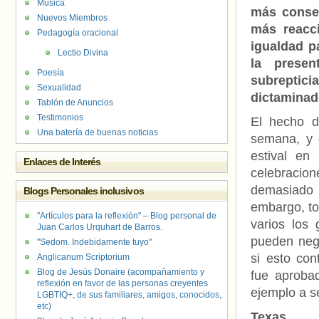
Música
más conser
Nuevos Miembros
más reacc
Pedagogía oracional
igualdad p
Lectio Divina
la presen
Poesía
subreptici
Sexualidad
dictaminad
Tablón de Anuncios
Testimonios
El hecho d
Una batería de buenas noticias
semana, y 
estival en
Enlaces de Interés
celebracion
demasiado 
Blogs Personales inclusivos
embargo, to
"Artículos para la reflexión" – Blog personal de
varios los
Juan Carlos Urquhart de Barros.
pueden neg
"Sedom. Indebidamente tuyo"
si esto con
Anglicanum Scriptorium
Blog de Jesús Donaire (acompañamiento y
fue aproba
reflexión en favor de las personas creyentes
ejemplo a s
LGBTIQ+, de sus familiares, amigos, conocidos,
etc)
Texas