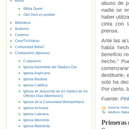
Biblia
abuso de po
Biblia Queer
nadie se e
Otro Dios es posible
haber utiliz
Biblioteca
cinta con 
Budismo
prensa.
Caverna
Ante las ac
Cine/TV/Videos
había hech
Comunidad Bahá'í
Cristianismo (Iglesias)
beneficio r
hecho.
” Pu
Cuáqueros
Iglesia Adventista del Séptimo Día
comenzara
Iglesia Anglicana
destituirle,
Iglesia Bautista
solo ha dec
Iglesia Católica
Por cierto, 
Iglesia de Jesucristo de los Santos de los
Últimos Días (Mormones)
Fuente:
Pin
Iglesia de la Comunidad Metropolitana
General
,
Homof
Iglesia Inclusiva
Adulterio
,
Alab
Iglesia Luterana
Iglesia Menonita
Primeras r
Iglesia Metodista