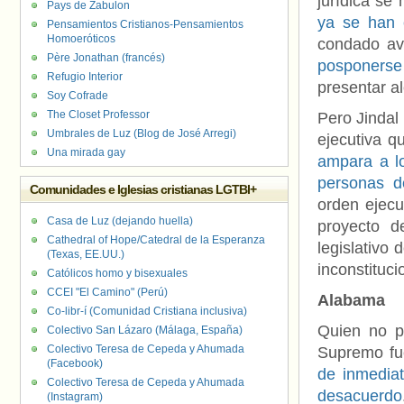
jurídica se
Pays de Zabulon
ya se han 
Pensamientos Cristianos-Pensamientos
Homoeróticos
condado ave
Père Jonathan (francés)
posponerse
Refugio Interior
presentar a
Soy Cofrade
The Closet Professor
Pero Jindal
Umbrales de Luz (Blog de José Arregi)
ejecutiva q
Una mirada gay
ampara a lo
personas d
Comunidades e Iglesias cristianas LGTBI+
orden ejecu
Casa de Luz (dejando huella)
proyecto 
Cathedral of Hope/Catedral de la Esperanza
legislativo
(Texas, EE.UU.)
inconstituci
Católicos homo y bisexuales
CCEI "El Camino" (Perú)
Alabama
Co-libr-í (Comunidad Cristiana inclusiva)
Quien no pu
Colectivo San Lázaro (Málaga, España)
Colectivo Teresa de Cepeda y Ahumada
Supremo fu
(Facebook)
de inmediat
Colectivo Teresa de Cepeda y Ahumada
desacuerdo
(Instagram)