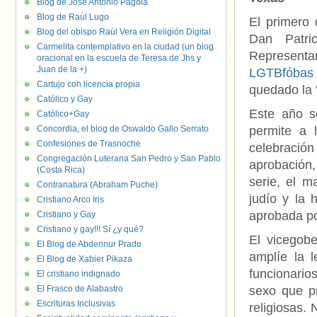
Blog de José Antonio Pagola
Blog de Raúl Lugo
El primero 
Blog del obispo Raúl Vera en Religión Digital
Dan Patri
Carmelita contemplativo en la ciudad (un blog
Represent
oracional en la escuela de Teresa de Jhs y
Juan de la +)
LGTBfóbas
Cartujo con licencia propia
quedado la 
Católico y Gay
Este año 
Católico+Gay
Concordia, el blog de Oswaldo Gallo Serrato
permite a 
Confesiones de Trasnoche
celebración
Congregación Luterana San Pedro y San Pablo
aprobación,
(Costa Rica)
serie, el m
Contranatura (Abraham Puche)
judío y la 
Cristiano Arco Iris
aprobada po
Cristiano y Gay
Cristiano y gay!!! Sí ¿y qué?
El vicegobe
El Blog de Abdennur Prado
amplíe la l
El Blog de Xabier Pikaza
funcionario
El cristiano indignado
El Frasco de Alabastro
sexo que pr
Escrituras Inclusivas
religiosas.