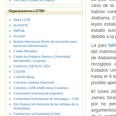
The Gay Christian (en inglés)
caso de la
Organizaciones LGTBI+
habían cont
Alabama. Ca
África LGTB
leyes estat
ALDARTE
estado sure
AMPGIL
debido a la 
Arcopoli
Brújula Intersexual (Punto de encuentro para
La juez
fal
personas intersexuales)
del matrimo
Caribe Afirmativo
Centro de Estudios Género y Diversidad
de Alabama,
(Montevideo, Uruguay)
recogidos 
Coalición LGBTILAC-OEA
Estados Uni
COGAM
hasta el 9 d
COGAM (Blog)
posible apel
Colectivo Lambda (Valencia)
Colectivo LGTB GAMÁ (Islas Canarias)
El lunes 2
Comunidad Homosexual Argentina
James Stra
Comunidad Homosexual de Nicaragua – CHN
por no per
Día Púrpura (en memoria de las víctimas de la
Homofobia)
argumentos 
Familias por la Diversidad (Chile)