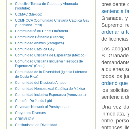
presidente 
Colectivo Teresa de Cepeda y Ahumada
(Youtube)
sentencia fa
COMAC (Mexico)
Granade, y 
COMHOCA (Comunidad Cristiana Católica Gay
Supremo re
y Lesbiana-Perú)
Communauté du Christ Libérateur
ordenar a t
Communion Béthanie (Francia)
de licencia
Comunidad Anawin (Zaragoza)
Los abogado
Comunidad Católica Gay
S. Granade 
Comunidad Cristiana de Esperanza (México)
Comunidad Cristiana Inclusiva "Testigos de
demandantes
Esperanza" (Chile)
a quienes s
Comunidad de la Diversidad (Iglesia Luterana
todos los ju
de Costa Rica)
ordenó que 
Comunidad del Discípulo Amado
Comunidad Homosexual Católica de México
los solicit
Comunidad Inclusiva Esperanza (Venezuela)
sentencia d
Corazón De Jesús Lgbt
Una vez dad
Covenant Network of Presbyterians
Creyentes Diverses
inmediata, 
CRISMHOM
entre pers
Cristianismo en Diversidad
entonces ll