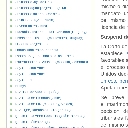
Cristianos Gays de Chile
mismo o dis
Cristianos lgttbiq Argentina (ICM)
mandato jud
Cristianos Unitarios (Mexico)
del mismo 
Cristo LGBTI (Venezuela)
Devenir un en Christ
licencia de 
Diaconía Cristiana en la Diversidad (Uruguay)
Suspendido
Diversidad Cristiana (Montevideo, Uruguay)
El Centro (Argentina)
La Corte de
Emaus-Vida en Abundancia
establece
Espacio Seguro Católico (Costa Rica)
favorables a
Fraternidad de la Amistad (Medellin, Colombia)
el proceso 
Gay Christian África
Unidos deci
Gay Christian África
Gay Church
en este per
Ichthys
Apelaciones 
ICM "Pan de Vida" (España)
Se prevé, 
ICM Casa de Emmaus (Chile)
el matrimoni
ICM Casa de Luz (Monterrey, México)
ICM Tigre, Buenos Aires (Argentina)
decisión d
Iglesia Casa Abba Padre. Bogotá (Colombia)
tribunales 
Iglesia Católica Antigua
del mismo s