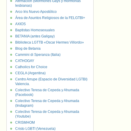
Afirmación (Mormones Gays y mormonas
lesbianas)
Arco Iris Nuevo Apostólico
Área de Asuntos Religiosos de la FELGTBI+
AXIOS
Baptistas Homosexuales
BETANIA (antes Galigay)
Biblioteca LGTTB «Oscar Hermes Villordo»
Blog de Betania
Cammini di Speranza (Italia)
CATHOGAY
Catholics for Choice
CEGLA (Argentina)
Centro Arrupe (Espacio de Diversidad LGTBI)
Valencia.
Colectivo Teresa de Cepeda y Ahumada
(Facebook)
Colectivo Teresa de Cepeda y Ahumada
(Instagram)
Colectivo Teresa de Cepeda y Ahumada
(Youtube)
CRISMHOM
Cristo LGBTI (Venezuela)