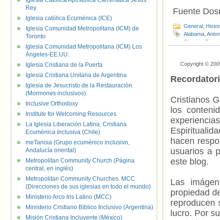
Iglesia Católica Apostólica Carismática Jesús
Rey
Fuente Do
Iglesia católica Ecuménica (ICE)
General
,
Histo
Iglesia Comunidad Metropolitana (ICM) de
Alabama
,
Anton
Toronto
Circuito
,
Corte 
Iglesia Comunidad Metropolitana (ICM) Los
Estados Unido
Ángeles-EE.UU.
Klan
,
Matrimon
Copyright © 200
Iglesia Cristiana de la Puerta
(Estados Unid
Iglesia Cristiana Unitaria de Argentina
Recordator
Iglesia de Jesucristo de la Restauración.
(Mormones inclusivos).
Cristianos G
Inclusive Orthodoxy
los contenid
Institute for Welcoming Resources
experienci
La Iglesia Liberación Latina, Cristiana
Espiritualid
Ecuménica Inclusiva (Chile)
hacen respo
meTanoia (Grupo ecuménico inclusivo,
usuarios a p
Andalucía oriental)
este blog.
Metropolitan Community Church (Página
central, en inglés)
Metropolitan Community Churches. MCC.
Las imágene
(Direcciones de sus iglesias en todo el mundo)
propiedad de
Ministerio Arco Iris Latino (MCC)
reproducen s
Ministerio Cristiano Bíblico Inclusivo (Argentina)
lucro. Por s
Misión Cristiana Incluyente (México)