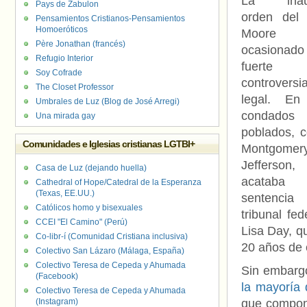
La inaud
Pays de Zabulon
orden del 
Pensamientos Cristianos-Pensamientos
Homoeróticos
Moore
Père Jonathan (francés)
ocasionado
Refugio Interior
fuerte
Soy Cofrade
controversi
The Closet Professor
legal. En
Umbrales de Luz (Blog de José Arregi)
condados
Una mirada gay
poblados, 
Comunidades e Iglesias cristianas LGTBI+
Montgome
Jefferson
Casa de Luz (dejando huella)
acataba
Cathedral of Hope/Catedral de la Esperanza
(Texas, EE.UU.)
sentencia
Católicos homo y bisexuales
tribunal fe
CCEI "El Camino" (Perú)
Lisa Day, q
Co-libr-í (Comunidad Cristiana inclusiva)
20 años de 
Colectivo San Lázaro (Málaga, España)
Colectivo Teresa de Cepeda y Ahumada
Sin embargo
(Facebook)
la mayoría
Colectivo Teresa de Cepeda y Ahumada
(Instagram)
que compone