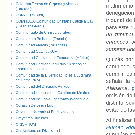
Colectivo Teresa de Cepeda y Ahumada
matrimoni
(Youtube)
denegación
COMAC (Mexico)
tribunal de
COMHOCA (Comunidad Cristiana Católica Gay
y Lesbiana-Perú)
para este 1
Communauté du Christ Libérateur
un tribuna
Communion Béthanie (Francia)
entonces s
Comunidad Anawin (Zaragoza)
suponer una
Comunidad Católica Gay
Comunidad Cristiana de Esperanza (México)
Quizás por
Comunidad Cristiana Inclusiva "Testigos de
cambiado s
Esperanza" (Chile)
cumplir co
Comunidad de la Diversidad (Iglesia Luterana
de Costa Rica)
señala la
Comunidad del Discípulo Amado
Alabama
,
g
Comunidad Homosexual Católica de México
emisión de 
Comunidad Inclusiva Esperanza (Venezuela)
distinto se
Corazón De Jesús Lgbt
evitando la
Covenant Network of Presbyterians
Creyentes Diverses
Al finaliza
CRISMHOM
Human Rig
Cristianismo en Diversidad
cumplían co