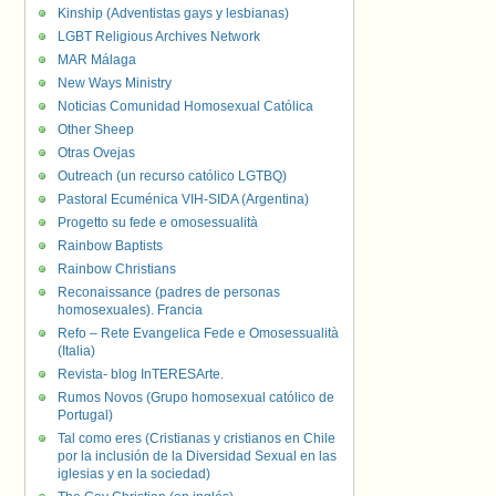
Kinship (Adventistas gays y lesbianas)
LGBT Religious Archives Network
MAR Málaga
New Ways Ministry
Noticias Comunidad Homosexual Católica
Other Sheep
Otras Ovejas
Outreach (un recurso católico LGTBQ)
Pastoral Ecuménica VIH-SIDA (Argentina)
Progetto su fede e omosessualità
Rainbow Baptists
Rainbow Christians
Reconaissance (padres de personas
homosexuales). Francia
Refo – Rete Evangelica Fede e Omosessualità
(Italia)
Revista- blog InTERESArte.
Rumos Novos (Grupo homosexual católico de
Portugal)
Tal como eres (Cristianas y cristianos en Chile
por la inclusión de la Diversidad Sexual en las
iglesias y en la sociedad)