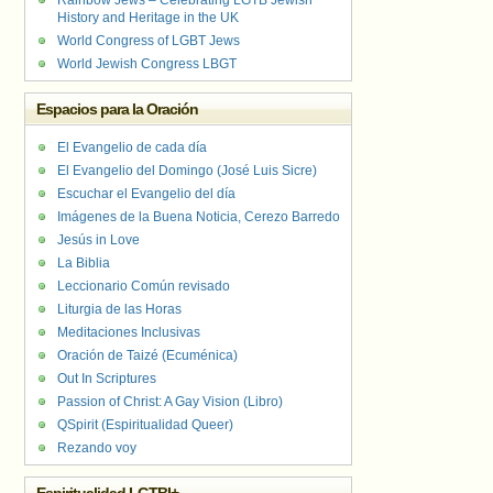
Rainbow Jews – Celebrating LGTB Jewish
History and Heritage in the UK
World Congress of LGBT Jews
World Jewish Congress LBGT
Espacios para la Oración
El Evangelio de cada día
El Evangelio del Domingo (José Luis Sicre)
Escuchar el Evangelio del día
Imágenes de la Buena Noticia, Cerezo Barredo
Jesús in Love
La Biblia
Leccionario Común revisado
Liturgia de las Horas
Meditaciones Inclusivas
Oración de Taizé (Ecuménica)
Out In Scriptures
Passion of Christ: A Gay Vision (Libro)
QSpirit (Espiritualidad Queer)
Rezando voy