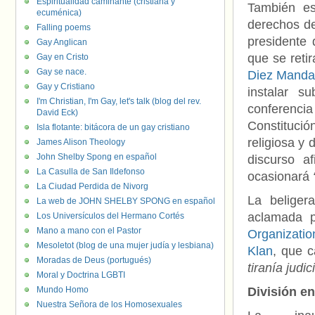
Espiritualidad caminante (cristiana y
También es
ecuménica)
derechos de
Falling poems
presidente
Gay Anglican
que se retir
Gay en Cristo
Gay se nace.
Diez Mandam
Gay y Cristiano
instalar s
I'm Christian, I'm Gay, let's talk (blog del rev.
conferencia
David Eck)
Constitució
Isla flotante: bitácora de un gay cristiano
religiosa y 
James Alison Theology
John Shelby Spong en español
discurso a
La Casulla de San Ildefonso
ocasionará
La Ciudad Perdida de Nivorg
La beliger
La web de JOHN SHELBY SPONG en español
aclamada 
Los Universículos del Hermano Cortés
Mano a mano con el Pastor
Organizati
Mesoletot (blog de una mujer judía y lesbiana)
Klan
, que c
Moradas de Deus (portugués)
tiranía judici
Moral y Doctrina LGBTI
Mundo Homo
División e
Nuestra Señora de los Homosexuales