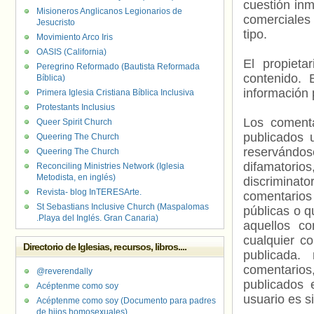
cuestión inm
Misioneros Anglicanos Legionarios de
comerciales 
Jesucristo
tipo.
Movimiento Arco Iris
OASIS (California)
El propieta
Peregrino Reformado (Bautista Reformada
contenido. 
Bíblica)
información 
Primera Iglesia Cristiana Bíblica Inclusiva
Protestants Inclusius
Los comenta
Queer Spirit Church
publicados 
Queering The Church
reservándos
Queering The Church
difamatorio
Reconciling Ministries Network (Iglesia
Metodista, en inglés)
discriminat
Revista- blog InTERESArte.
comentarios
St Sebastians Inclusive Church (Maspalomas
públicas o 
.Playa del Inglés. Gran Canaria)
aquellos c
cualquier c
Directorio de Iglesias, recursos, libros....
publicada.
comentarios,
@reverendally
publicados 
Acéptenme como soy
usuario es s
Acéptenme como soy (Documento para padres
de hijos homosexuales)