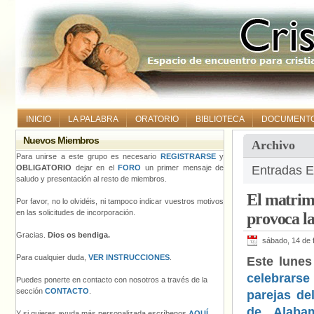
INICIO
LA PALABRA
ORATORIO
BIBLIOTECA
DOCUMENT
Nuevos Miembros
Archivo
Para unirse a este grupo es necesario
REGISTRARSE
y
OBLIGATORIO
dejar en el
FORO
un primer mensaje de
Entradas E
saludo y presentación al resto de miembros.
El matrimo
Por favor, no lo olvidéis, ni tampoco indicar vuestros motivos
en las solicitudes de incorporación.
provoca la
Gracias.
Dios os bendiga.
sábado, 14 de 
Para cualquier duda,
VER INSTRUCCIONES
.
Este lunes
celebrarse
Puedes ponerte en contacto con nosotros a través de la
sección
CONTACTO
.
parejas de
de Alaba
Y si quieres ayuda más personalizada escríbenos
AQUÍ