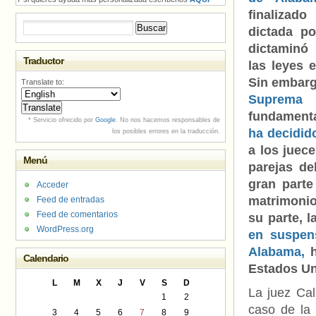
finalizad
Buscar:
dictada p
dictaminó 
Traductor
las leyes e
Sin embar
Translate to:
Suprem
fundamenta
* Servicio ofrecido por
Google
. No nos hacemos responsables de
ha decidid
los posibles errores en la traducción.
a los juec
Menú
parejas de
gran parte
Acceder
matrimonio
Feed de entradas
Feed de comentarios
su parte, 
WordPress.org
en suspen
Alabama,
h
Calendario
Estados Uni
L
M
X
J
V
S
D
La juez Cal
1
2
caso de la
3
4
5
6
7
8
9