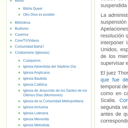
Biblia
suspendida 
Biblia Queer
La adminis
Otro Dios es posible
suspensió
Biblioteca
Apelaciones
Budismo
Caverna
resolución 
Cine/TV/Videos
interponer
Comunidad Bahá'í
Unidos, esp
Cristianismo (Iglesias)
de los mie
Cuáqueros
supervisar e
Iglesia Adventista del Séptimo Día
El juez Tho
Iglesia Anglicana
Iglesia Bautista
que fue de
Iglesia Católica
temporal de
Iglesia de Jesucristo de los Santos de los
como en ca
Últimos Días (Mormones)
Scalia.
Com
Iglesia de la Comunidad Metropolitana
segunda vez
Iglesia Inclusiva
Iglesia Luterana
antes de qu
Iglesia Menonita
correspondi
Iglesia Metodista