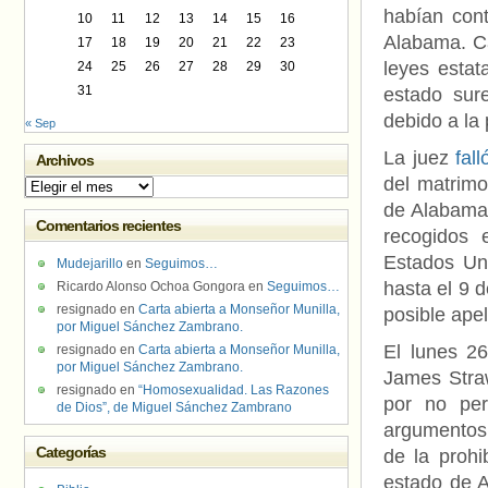
habían cont
10
11
12
13
14
15
16
Alabama. Ca
17
18
19
20
21
22
23
leyes estat
24
25
26
27
28
29
30
31
estado sure
debido a la 
« Sep
La juez
fal
Archivos
del matrimo
Archivos
de Alabama,
Comentarios recientes
recogidos 
Estados Uni
Mudejarillo
en
Seguimos…
hasta el 9 d
Ricardo Alonso Ochoa Gongora
en
Seguimos…
resignado
en
Carta abierta a Monseñor Munilla,
posible apel
por Miguel Sánchez Zambrano.
El lunes 2
resignado
en
Carta abierta a Monseñor Munilla,
por Miguel Sánchez Zambrano.
James Stra
resignado
en
“Homosexualidad. Las Razones
por no per
de Dios”, de Miguel Sánchez Zambrano
argumentos 
Categorías
de la prohi
estado de A