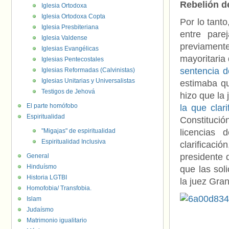
Rebelión d
Iglesia Ortodoxa
Iglesia Ortodoxa Copta
Por lo tant
Iglesia Presbiteriana
entre par
Iglesia Valdense
previament
Iglesias Evangélicas
mayoritaria 
Iglesias Pentecostales
sentencia d
Iglesias Reformadas (Calvinistas)
Iglesias Unitarias y Universalistas
estimaba qu
Testigos de Jehová
hizo que la 
El parte homófobo
la que clar
Espiritualidad
Constituci
"Migajas" de espiritualidad
licencias
Espiritualidad Inclusiva
clarificaci
presidente 
General
Hinduísmo
que las sol
Historia LGTBI
la juez Gra
Homofobia/ Transfobia.
Islam
Judaísmo
Matrimonio igualitario