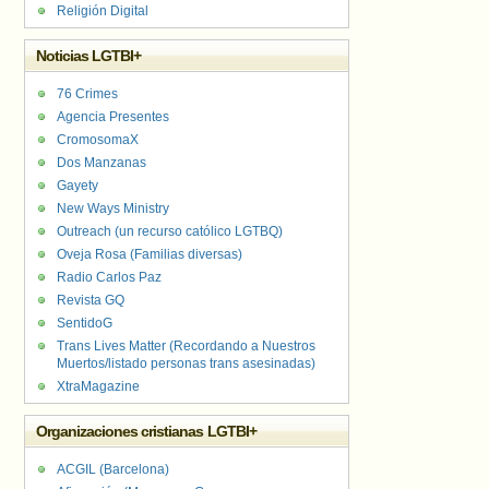
Religión Digital
Noticias LGTBI+
76 Crimes
Agencia Presentes
CromosomaX
Dos Manzanas
Gayety
New Ways Ministry
Outreach (un recurso católico LGTBQ)
Oveja Rosa (Familias diversas)
Radio Carlos Paz
Revista GQ
SentidoG
Trans Lives Matter (Recordando a Nuestros
Muertos/listado personas trans asesinadas)
XtraMagazine
Organizaciones cristianas LGTBI+
ACGIL (Barcelona)