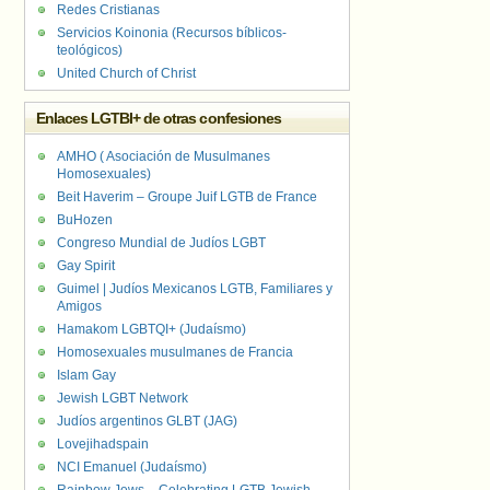
Redes Cristianas
Servicios Koinonia (Recursos bíblicos-
teológicos)
United Church of Christ
Enlaces LGTBI+ de otras confesiones
AMHO ( Asociación de Musulmanes
Homosexuales)
Beit Haverim – Groupe Juif LGTB de France
BuHozen
Congreso Mundial de Judíos LGBT
Gay Spirit
Guimel | Judíos Mexicanos LGTB, Familiares y
Amigos
Hamakom LGBTQI+ (Judaísmo)
Homosexuales musulmanes de Francia
Islam Gay
Jewish LGBT Network
Judíos argentinos GLBT (JAG)
Lovejihadspain
NCI Emanuel (Judaísmo)