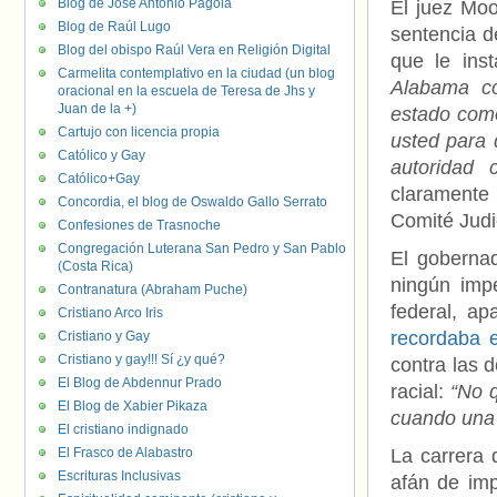
Blog de José Antonio Pagola
El juez Moo
Blog de Raúl Lugo
sentencia de
Blog del obispo Raúl Vera en Religión Digital
que le ins
Carmelita contemplativo en la ciudad (un blog
Alabama co
oracional en la escuela de Teresa de Jhs y
Juan de la +)
estado como
Cartujo con licencia propia
usted para d
Católico y Gay
autoridad c
Católico+Gay
claramente 
Concordia, el blog de Oswaldo Gallo Serrato
Comité Judic
Confesiones de Trasnoche
Congregación Luterana San Pedro y San Pablo
El goberna
(Costa Rica)
ningún impe
Contranatura (Abraham Puche)
federal, ap
Cristiano Arco Iris
recordaba 
Cristiano y Gay
Cristiano y gay!!! Sí ¿y qué?
contra las d
El Blog de Abdennur Prado
racial:
“No 
El Blog de Xabier Pikaza
cuando una 
El cristiano indignado
El Frasco de Alabastro
La carrera 
Escrituras Inclusivas
afán de imp