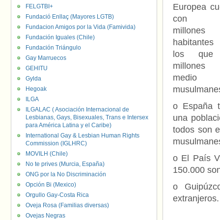
Europea cu
FELGTBI+
Fundació Enllaç (Mayores LGTB)
con 5
Fundacion Amigos por la Vida (Famivida)
millones
Fundación Iguales (Chile)
habitante
Fundación Triángulo
los que
Gay Marruecos
millone
GEHITU
medio 
Gylda
musulmane
Hegoak
ILGA
o España t
ILGALAC ( Asociación Internacional de
una poblaci
Lesbianas, Gays, Bisexuales, Trans e Intersex
para América Latina y el Caribe)
todos son e
International Gay & Lesbian Human Rights
musulmane
Commission (IGLHRC)
MOVILH (Chile)
o El País V
No te prives (Murcia, España)
150.000 son
ONG por la No Discriminación
Opción Bi (Mexico)
o Guipúzco
Orgullo Gay-Costa Rica
extranjeros.
Oveja Rosa (Familias diversas)
Ovejas Negras