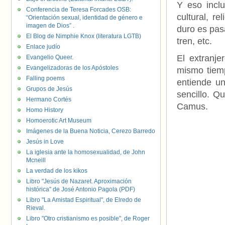
Y eso incl
Conferencia de Teresa Forcades OSB:
cultural, r
“Orientación sexual, identidad de género e
imagen de Dios” .
duro es pas
El Blog de Nimphie Knox (literatura LGTB)
tren, etc.
Enlace judío
El extranj
Evangelio Queer.
Evangelizadoras de los Apóstoles
mismo tiem
Falling poems
entiende un
Grupos de Jesús
sencillo. Qu
Hermano Cortés
Camus.
Homo History
Homoerotic Art Museum
Imágenes de la Buena Noticia, Cerezo Barredo
Jesús in Love
La iglesia ante la homosexualidad, de John
Mcneill
La verdad de los kikos
Libro "Jesús de Nazaret. Aproximación
histórica" de José Antonio Pagola (PDF)
Libro "La Amistad Espiritual", de Elredo de
Rieval.
Libro "Otro cristianismo es posible", de Roger