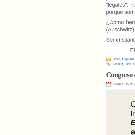
“legales”: n
porque somo
¿Cómo hemos
(Auschwitz)
Ser cristia
F
Biblia
,
Espiritua
Ciclo B
,
Dios
,
E
Congreso 
viernes, 15 de 