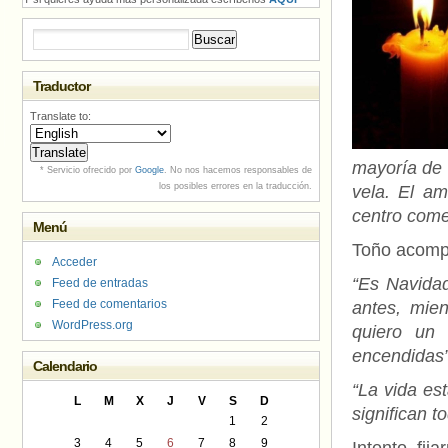
Buscar:
Traductor
Translate to:
mayoría de 
* Servicio ofrecido por
Google
. No nos hacemos responsables de
los posibles errores en la traducción.
vela. El a
centro com
Menú
Toño acomp
Acceder
“Es Navidad
Feed de entradas
Feed de comentarios
antes, mie
WordPress.org
quiero un
encendidas
Calendario
“La vida es
L
M
X
J
V
S
D
significan t
1
2
3
4
5
6
7
8
9