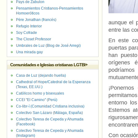
Pays de Zabulon
Pensamientos Cristianos-Pensamientos
Homoeróticos
Père Jonathan (francés)
aunque el p
Refugio Interior
entre las c
Soy Cofrade
The Closet Professor
En este co
Umbrales de Luz (Blog de José Arregi)
puertas par
Una mirada gay
han puesto
orígenes é
Comunidades e Iglesias cristianas LGTBI+
podríamos 
Casa de Luz (dejando huella)
mutuamente
Cathedral of Hope/Catedral de la Esperanza
(Texas, EE.UU.)
¡Ponernos
Católicos homo y bisexuales
permitamo
CCEI "El Camino" (Perú)
entorno los
Co-libr-í (Comunidad Cristiana inclusiva)
Estemos at
Colectivo San Lázaro (Málaga, España)
rigurosame
Colectivo Teresa de Cepeda y Ahumada
encontrarem
(Facebook)
Colectivo Teresa de Cepeda y Ahumada
Con ocasión
(Instagram)