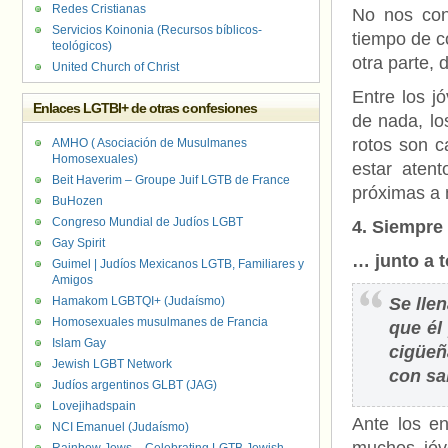
Redes Cristianas
No nos con
Servicios Koinonia (Recursos bíblicos-
tiempo de c
teológicos)
otra parte, 
United Church of Christ
Entre los j
Enlaces LGTBI+ de otras confesiones
de nada, lo
rotos son c
AMHO ( Asociación de Musulmanes
Homosexuales)
estar aten
Beit Haverim – Groupe Juif LGTB de France
próximas a n
BuHozen
Congreso Mundial de Judíos LGBT
4.
Siempre
Gay Spirit
… junto a t
Guimel | Judíos Mexicanos LGTB, Familiares y
Amigos
Hamakom LGBTQI+ (Judaísmo)
Se lle
Homosexuales musulmanes de Francia
que él
Islam Gay
cigüeñ
Jewish LGBT Network
con sab
Judíos argentinos GLBT (JAG)
Lovejihadspain
Ante los e
NCI Emanuel (Judaísmo)