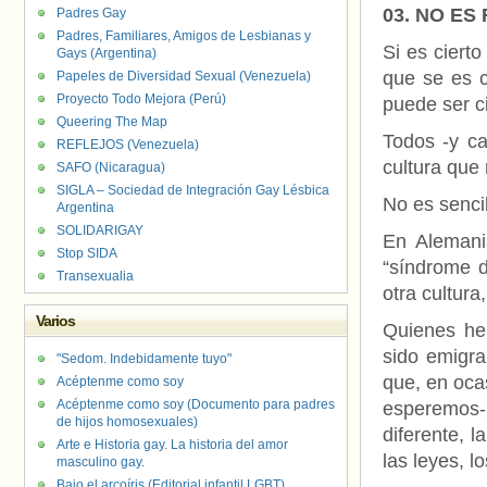
03. NO ES
Padres Gay
Padres, Familiares, Amigos de Lesbianas y
Si es ciert
Gays (Argentina)
que se es 
Papeles de Diversidad Sexual (Venezuela)
Proyecto Todo Mejora (Perú)
puede ser c
Queering The Map
Todos -y c
REFLEJOS (Venezuela)
cultura que
SAFO (Nicaragua)
SIGLA – Sociedad de Integración Gay Lésbica
No es sencil
Argentina
SOLIDARIGAY
En Alemania
Stop SIDA
“síndrome d
Transexualia
otra cultura
Varios
Quienes he
sido emigr
"Sedom. Indebidamente tuyo"
que, en ocas
Acéptenme como soy
Acéptenme como soy (Documento para padres
esperemos- 
de hijos homosexuales)
diferente, l
Arte e Historia gay. La historia del amor
las leyes, l
masculino gay.
Bajo el arcoíris (Editorial infantil LGBT).