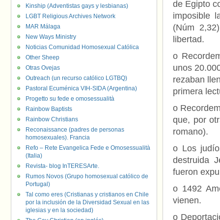
de Egipto c
Kinship (Adventistas gays y lesbianas)
imposible l
LGBT Religious Archives Network
(Núm 2,32)
MAR Málaga
New Ways Ministry
libertad.
Noticias Comunidad Homosexual Católica
o Recordemo
Other Sheep
unos 20.000)
Otras Ovejas
Outreach (un recurso católico LGTBQ)
rezaban lle
Pastoral Ecuménica VIH-SIDA (Argentina)
primera lect
Progetto su fede e omosessualità
o Recordemo
Rainbow Baptists
que, por ot
Rainbow Christians
Reconaissance (padres de personas
romano).
homosexuales). Francia
o Los judío
Refo – Rete Evangelica Fede e Omosessualità
(Italia)
destruida 
Revista- blog InTERESArte.
fueron expu
Rumos Novos (Grupo homosexual católico de
Portugal)
o 1492 Amé
Tal como eres (Cristianas y cristianos en Chile
vienen.
por la inclusión de la Diversidad Sexual en las
iglesias y en la sociedad)
o Deportaci