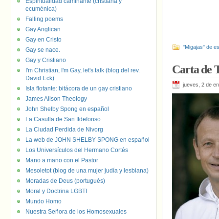
Espiritualidad caminante (cristiana y
ecuménica)
Falling poems
Gay Anglican
Gay en Cristo
"Migajas" de es
Gay se nace.
Gay y Cristiano
Carta de 
I'm Christian, I'm Gay, let's talk (blog del rev.
David Eck)
jueves, 2 de e
Isla flotante: bitácora de un gay cristiano
James Alison Theology
John Shelby Spong en español
La Casulla de San Ildefonso
La Ciudad Perdida de Nivorg
La web de JOHN SHELBY SPONG en español
Los Universículos del Hermano Cortés
Mano a mano con el Pastor
Mesoletot (blog de una mujer judía y lesbiana)
Moradas de Deus (portugués)
Moral y Doctrina LGBTI
Mundo Homo
Nuestra Señora de los Homosexuales