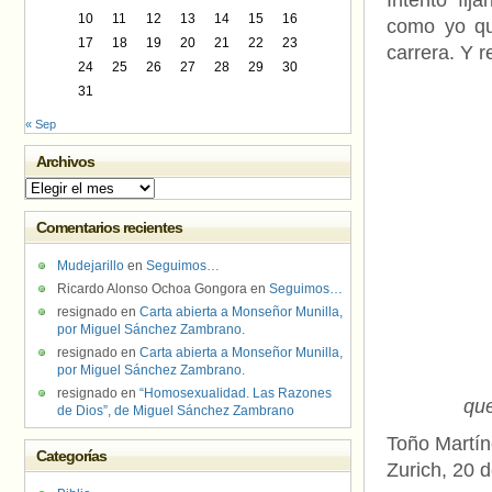
Intento fij
10
11
12
13
14
15
16
como yo qu
17
18
19
20
21
22
23
carrera. Y 
24
25
26
27
28
29
30
31
« Sep
Archivos
Archivos
Comentarios recientes
Mudejarillo
en
Seguimos…
Ricardo Alonso Ochoa Gongora
en
Seguimos…
resignado
en
Carta abierta a Monseñor Munilla,
por Miguel Sánchez Zambrano.
resignado
en
Carta abierta a Monseñor Munilla,
por Miguel Sánchez Zambrano.
resignado
en
“Homosexualidad. Las Razones
que
de Dios”, de Miguel Sánchez Zambrano
Toño Martí
Categorías
Zurich, 20 