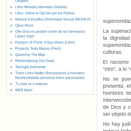
Lenaers
Libro Miradas Atrevidas (Aldarte)
Libro: Sobre la Opción por los Pobres.
Manual Educativo Diversidad Sexual (MOVILH)
superioridad
Opus libros
La superaci
Otro Dios es posible (serie de los hermanos
López Vigil)
la dignida
Passion of Christ: A Gay Vision (Libro)
superiorid
Proyecto Todo Mejora (Perú)
culturas.
Queering The Map
Remembering Our Dead
El racismo
Teología Indecente
“otro”, a lo 
Trans Lives Matter (Recordando a Nuestros
Muertos/listado personas trans asesinadas)
No se pued
Tu vida va a mejorar
presenta e
WEB Islam
hombres ti
intervenció
de Dios y c
ser objeto d
No hay judí