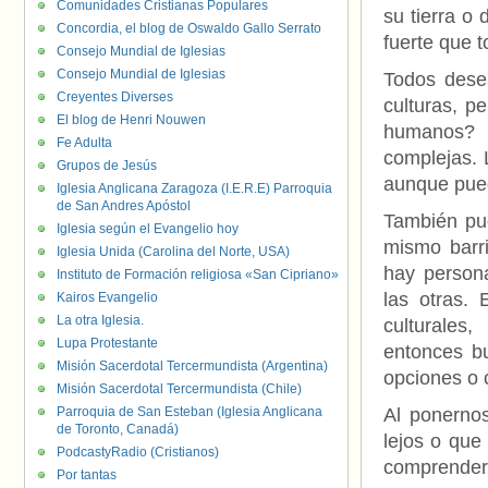
Comunidades Cristianas Populares
su tierra o
Concordia, el blog de Oswaldo Gallo Serrato
fuerte que t
Consejo Mundial de Iglesias
Consejo Mundial de Iglesias
Todos dese
Creyentes Diverses
culturas, p
El blog de Henri Nouwen
humanos? C
Fe Adulta
complejas. 
Grupos de Jesús
aunque pued
Iglesia Anglicana Zaragoza (I.E.R.E) Parroquia
de San Andres Apóstol
También pu
Iglesia según el Evangelio hoy
mismo barr
Iglesia Unida (Carolina del Norte, USA)
hay person
Instituto de Formación religiosa «San Cipriano»
las otras.
Kairos Evangelio
La otra Iglesia.
culturale
Lupa Protestante
entonces b
Misión Sacerdotal Tercermundista (Argentina)
opciones o 
Misión Sacerdotal Tercermundista (Chile)
Parroquia de San Esteban (Iglesia Anglicana
Al ponerno
de Toronto, Canadá)
lejos o que
PodcastyRadio (Cristianos)
comprender 
Por tantas