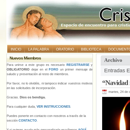
INICIO
LA PALABRA
ORATORIO
BIBLIOTECA
DOCUMENT
Nuevos Miembros
Archivo
Para unirse a este grupo es necesario
REGISTRARSE
y
OBLIGATORIO
dejar en el
FORO
un primer mensaje de
Entradas E
saludo y presentación al resto de miembros.
“Navidad i
Por favor, no lo olvidéis, ni tampoco indicar vuestros motivos
en las solicitudes de incorporación.
martes, 24 de 
Gracias.
Dios os bendiga.
Para cualquier duda,
VER INSTRUCCIONES
.
Puedes ponerte en contacto con nosotros a través de la
sección
CONTACTO
.
Y si quieres ayuda más personalizada escríbenos
AQUÍ