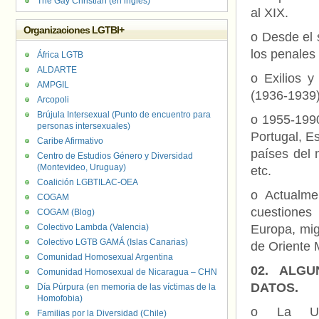
The Gay Christian (en inglés)
al XIX.
Organizaciones LGTBI+
o Desde el 
los penales 
África LGTB
ALDARTE
o Exilios y
AMPGIL
(1936-1939)
Arcopoli
Brújula Intersexual (Punto de encuentro para
o 1955-1990
personas intersexuales)
Portugal, Es
Caribe Afirmativo
países del 
Centro de Estudios Género y Diversidad
(Montevideo, Uruguay)
etc.
Coalición LGBTILAC-OEA
o Actualme
COGAM
cuestiones
COGAM (Blog)
Colectivo Lambda (Valencia)
Europa, mig
Colectivo LGTB GAMÁ (Islas Canarias)
de Oriente 
Comunidad Homosexual Argentina
02. ALGU
Comunidad Homosexual de Nicaragua – CHN
DATOS.
Día Púrpura (en memoria de las víctimas de la
Homofobia)
o La Un
Familias por la Diversidad (Chile)