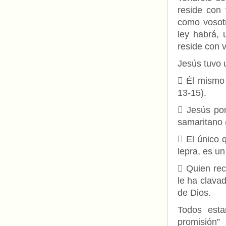
reside con 
como vosotr
ley habrá, 
reside con 
Jesús tuvo u
 Él mismo 
13-15).
 Jesús po
samaritano (
 El único 
lepra, es un
 Quien rec
le ha clava
de Dios.
Todos esta
promisión”