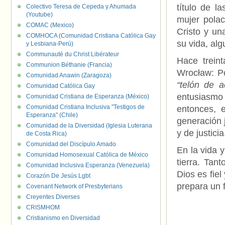
título de l
Colectivo Teresa de Cepeda y Ahumada
(Youtube)
mujer polac
COMAC (Mexico)
Cristo y un
COMHOCA (Comunidad Cristiana Católica Gay
su vida, alg
y Lesbiana-Perú)
Communauté du Christ Libérateur
Hace trein
Communion Béthanie (Francia)
Wrocław: Po
Comunidad Anawin (Zaragoza)
“telón de a
Comunidad Católica Gay
entusiasmo 
Comunidad Cristiana de Esperanza (México)
Comunidad Cristiana Inclusiva "Testigos de
entonces, 
Esperanza" (Chile)
generación 
Comunidad de la Diversidad (Iglesia Luterana
y de justicia
de Costa Rica)
Comunidad del Discípulo Amado
En la vida y
Comunidad Homosexual Católica de México
tierra. Ta
Comunidad Inclusiva Esperanza (Venezuela)
Dios es fie
Corazón De Jesús Lgbt
prepara un 
Covenant Network of Presbyterians
Creyentes Diverses
CRISMHOM
Cristianismo en Diversidad