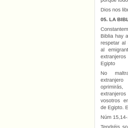
porque todo
Dios nos li
05. LA BI
Constantem
Biblia hay 
respetar al 
al emigran
extranjeros 
Egipto
No maltra
extranje
oprimirás
extranjero
vosotros en
de Egipto. 
Núm 15,14-
Tendréis so