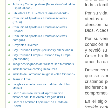
toda la fam
Activos y Contemplativos (Monasterio Virtual de
Espiritualidad)
Por su vida
Biblioteca LGTTB «Oscar Hermes Villordo»
atentos a l
Comunidad Apostólica Fronteras Abiertas
(CAFA)
atención h
Comunidad Apostólica Fronteras Abiertas
Dios. A cad
Euskadi
Comunidad Apostólica Fronteras Abiertas
Por su ven
Zaragoza
condición h
Creyentes Diverses
y reveló su
Gay Christian Europe (recursos y direcciones)
Gay Christian Europe- Cristiano Gay Europa
Cristo ha l
(en español)
amor, ha da
Imágenes sagradas de William Hart McNichols
Institute for Welcoming Resources
Desconcerta
Instituto de Formación religiosa «San Cipriano»
que se sien
Jesús in Love
cristianos 
La iglesia ante la homosexualidad, de John
indiferenc
Mcneill
comprometi
Libro "Jesús de Nazaret. Aproximación
histórica" de José Antonio Pagola (PDF)
En el siglo
Libro "La Amistad Espiritual", de Elredo de
Rieval.
“reside cad