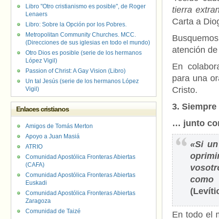
Libro "Otro cristianismo es posible", de Roger
tierra extra
Lenaers
Carta a Dio
Libro: Sobre la Opción por los Pobres.
Metropolitan Community Churches. MCC.
Busquemos 
(Direcciones de sus iglesias en todo el mundo)
atención de
Otro Dios es posible (serie de los hermanos
López Vigil)
En colabor
Passion of Christ: A Gay Vision (Libro)
para una or
Un tal Jesús (serie de los hermanos López
Cristo.
Vigil)
3.
Siempre
Enlaces cristianos
… junto co
Amigos de Tomás Merton
Apoyo a Juan Masiá
«Si un
ATRIO
oprimi
Comunidad Apostólica Fronteras Abiertas
(CAFA)
vosotr
Comunidad Apostólica Fronteras Abiertas
como a
Euskadi
(Levíti
Comunidad Apostólica Fronteras Abiertas
Zaragoza
Comunidad de Taizé
En todo el 