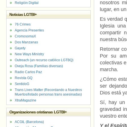
nosotros m
Religión Digital
lugar, en u
Noticias LGTBI+
Es verdad q
76 Crimes
Iglesia un
Agencia Presentes
compartir 
CromosomaX
nuestra bú
Dos Manzanas
Gayety
Retornar co
New Ways Ministry
Por su amo
Outreach (un recurso católico LGTBQ)
colectivas 
Oveja Rosa (Familias diversas)
marcha.
Radio Carlos Paz
Revista GQ
¿Cómo estar
SentidoG
ser dejand
Trans Lives Matter (Recordando a Nuestros
Dios está y
Muertos/listado personas trans asesinadas)
XtraMagazine
Sí, hay un
gravedad in
Organizaciones cristianas LGTBI+
vuestro ent
ACGIL (Barcelona)
Y el Espíri