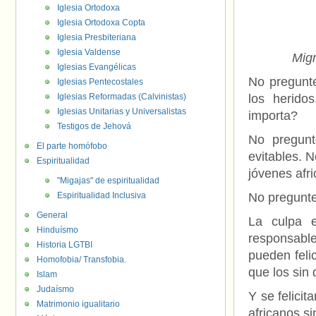
Iglesia Ortodoxa
Iglesia Ortodoxa Copta
Iglesia Presbiteriana
Iglesia Valdense
Migr
Iglesias Evangélicas
No pregunt
Iglesias Pentecostales
Iglesias Reformadas (Calvinistas)
los heridos
Iglesias Unitarias y Universalistas
importa?
Testigos de Jehová
No pregunt
El parte homófobo
evitables. 
Espiritualidad
jóvenes afr
"Migajas" de espiritualidad
Espiritualidad Inclusiva
No pregunte
General
La culpa e
Hinduísmo
responsabl
Historia LGTBI
pueden feli
Homofobia/ Transfobia.
que los sin
Islam
Judaísmo
Y se felici
Matrimonio igualitario
africanos si