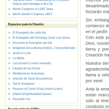
muchos jóv
Rainbow Jews – Celebrating LGTB Jewish
History and Heritage in the UK
desanimados
World Congress of LGBT Jews
forzarán má
World Jewish Congress LBGT
Sin embargo
Espacios para la Oración
comienzo de
en el jardín
El Evangelio de cada día
Con este po
El Evangelio del Domingo (José Luis Sicre)
Dios, nosotr
Escuchar el Evangelio del día
Imágenes de la Buena Noticia, Cerezo Barredo
tierra y pr
Jesús in Love
Creación h
La Biblia
Nuestra tie
Leccionario Común revisado
Liturgia de las Horas
agradecimie
Meditaciones Inclusivas
llama a vel
Oración de Taizé (Ecuménica)
por venir.
Out In Scriptures
Ante la emer
Passion of Christ: A Gay Vision (Libro)
QSpirit (Espiritualidad Queer)
están marc
Rezando voy
solo al niv
condición i