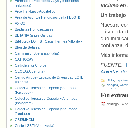
Afirmación (Mormones Gays y mormonas
Incluso en
lesbianas)
Arco Iris Nuevo Apostólico
Un trabajo 
Área de Asuntos Religiosos de la FELGTBI+
AXIOS
Nuestra com
Baptistas Homosexuales
búsqueda d
BETANIA (antes Galigay)
que implica
Biblioteca LGTTB «Oscar Hermes Villordo»
confianza, 
Blog de Betania
Cammini di Speranza (Italia)
Más inform
CATHOGAY
FUENTE
:
Catholics for Choice
Abiertas de
CEGLA (Argentina)
Centro Arrupe (Espacio de Diversidad LGTBI)
Biblia
,
Espiritua
Valencia.
Acogida
,
Camin
Colectivo Teresa de Cepeda y Ahumada
Ledochowska
,
(Facebook)
Fui extran
Colectivo Teresa de Cepeda y Ahumada
(Instagram)
domingo, 14 de
Colectivo Teresa de Cepeda y Ahumada
(Youtube)
CRISMHOM
Cristo LGBTI (Venezuela)