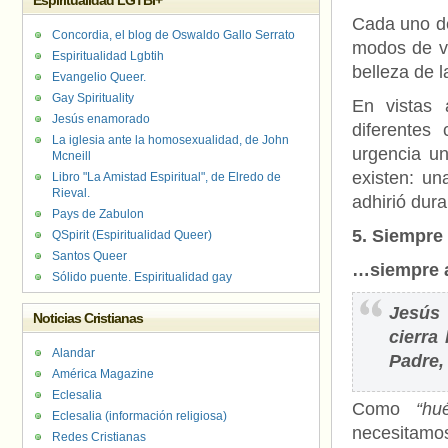
Espiritualidad LGTBI+
Cada uno de
Concordia, el blog de Oswaldo Gallo Serrato
modos de vi
Espiritualidad Lgbtih
belleza de l
Evangelio Queer.
Gay Spirituality
En vistas 
Jesús enamorado
diferentes 
La iglesia ante la homosexualidad, de John
urgencia un
Mcneill
existen: un
Libro "La Amistad Espiritual", de Elredo de
Rieval.
adhirió dur
Pays de Zabulon
5.
Siempre
QSpirit (Espiritualidad Queer)
Santos Queer
…siempre a
Sólido puente. Espiritualidad gay
Jesús 
Noticias Cristianas
cierra
Alandar
Padre,
América Magazine
Eclesalia
Como
“hu
Eclesalia (información religiosa)
necesitamos
Redes Cristianas