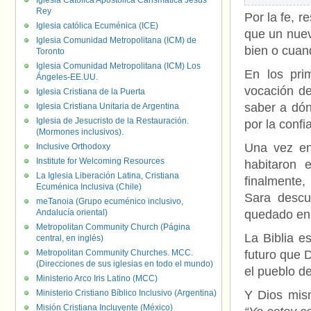
Iglesia Católica Apostólica Carismática Jesús
Rey
Por la fe, 
Iglesia católica Ecuménica (ICE)
que un nuev
Iglesia Comunidad Metropolitana (ICM) de
bien o cuan
Toronto
Iglesia Comunidad Metropolitana (ICM) Los
En los prim
Ángeles-EE.UU.
vocación de
Iglesia Cristiana de la Puerta
saber a dón
Iglesia Cristiana Unitaria de Argentina
Iglesia de Jesucristo de la Restauración.
por la confi
(Mormones inclusivos).
Una vez en
Inclusive Orthodoxy
Institute for Welcoming Resources
habitaron 
La Iglesia Liberación Latina, Cristiana
finalmente
Ecuménica Inclusiva (Chile)
Sara descu
meTanoia (Grupo ecuménico inclusivo,
Andalucía oriental)
quedado en
Metropolitan Community Church (Página
La Biblia e
central, en inglés)
Metropolitan Community Churches. MCC.
futuro que 
(Direcciones de sus iglesias en todo el mundo)
el pueblo d
Ministerio Arco Iris Latino (MCC)
Ministerio Cristiano Bíblico Inclusivo (Argentina)
Y Dios mis
Misión Cristiana Incluyente (México)