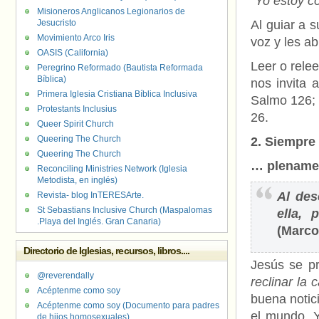
“Yo estoy c
Misioneros Anglicanos Legionarios de
Jesucristo
Al guiar a 
Movimiento Arco Iris
voz y les a
OASIS (California)
Leer o relee
Peregrino Reformado (Bautista Reformada
Bíblica)
nos invita 
Primera Iglesia Cristiana Bíblica Inclusiva
Salmo 126; 
Protestants Inclusius
26.
Queer Spirit Church
Queering The Church
2.
Siempre
Queering The Church
… plenamen
Reconciling Ministries Network (Iglesia
Metodista, en inglés)
Al des
Revista- blog InTERESArte.
St Sebastians Inclusive Church (Maspalomas
ella,
.Playa del Inglés. Gran Canaria)
(Marco
Directorio de Iglesias, recursos, libros....
Jesús se p
@reverendally
reclinar la 
Acéptenme como soy
buena notic
Acéptenme como soy (Documento para padres
el mundo. Y
de hijos homosexuales)