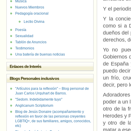
Música
Nuevos Miembros
Y el periodi
Pedagogía oracional
Y la concie
Lectio Divina
como si a 
Poesía
dueños del 
Sexualidad
derechos, d
Tablón de Anuncios
Testimonios
Yo no pued
Una batería de buenas noticias
Gobiernos d
de España 
Enlaces de Interés
puedo decir
un frío, cr
Blogs Personales inclusivos
decir, pero 
"Artículos para la reflexión" – Blog personal de
Juan Carlos Urquhart de Barros.
Adoradores 
"Sedom. Indebidamente tuyo"
poder a un l
Anglicanum Scriptorium
otro de la f
Blog de Jesús Donaire (acompañamiento y
Herodes y P
reflexión en favor de las personas creyentes
LGBTIQ+, de sus familiares, amigos, conocidos,
y otro de l
etc)
matar a ese