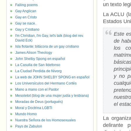
un texto leg
Falling poems
Gay Anglican
La ACLU (la
Gay en Cristo
Estados Uni
Gay se nace.
Gay y Cristiano
Este es
I'm Christian, I'm Gay, let's talk (blog del rev.
de hab
David Eck)
Isla flotante: bitácora de un gay cristiano
los c
James Alison Theology
matrim
John Shelby Spong en español
básicas
La Casulla de San Ildefonso
princip
La Ciudad Perdida de Nivorg
y no p
La web de JOHN SHELBY SPONG en español
cualqu
Los Universículos del Hermano Cortés
preten
Mano a mano con el Pastor
Mesoletot (blog de una mujer judía y lesbiana)
nuestr
Moradas de Deus (portugués)
el esta
Moral y Doctrina LGBTI
Mundo Homo
La organiz
Nuestra Señora de los Homosexuales
delirante 
Pays de Zabulon