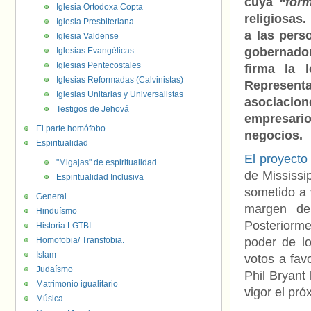
cuya
“for
Iglesia Ortodoxa Copta
religiosas.
Iglesia Presbiteriana
a las pers
Iglesia Valdense
gobernador
Iglesias Evangélicas
Iglesias Pentecostales
firma la 
Iglesias Reformadas (Calvinistas)
Represent
Iglesias Unitarias y Universalistas
asociaci
Testigos de Jehová
empresario
El parte homófobo
negocios.
Espiritualidad
El proyecto
"Migajas" de espiritualidad
de Mississi
Espiritualidad Inclusiva
sometido a 
General
margen de
Hinduísmo
Posteriorm
Historia LGTBI
Homofobia/ Transfobia.
poder de lo
Islam
votos a fav
Judaísmo
Phil Bryant
Matrimonio igualitario
vigor el pró
Música