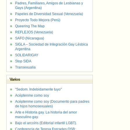
Padres, Familiares, Amigos de Lesbianas y
Gays (Argentina)
Papeles de Diversidad Sexual (Venezuela)
Proyecto Todo Mejora (Perú)
Queering The Map
REFLEJOS (Venezuela)
SAFO (Nicaragua)
SIGLA – Sociedad de Integración Gay Lésbica
Argentina
SOLIDARIGAY
Stop SIDA
Transexualia
Varios
"Sedom. Indebidamente tuyo"
Acéptenme como soy
Acéptenme como soy (Documento para padres
de hijos homosexuales)
Arte e Historia gay. La historia del amor
masculino gay.
Bajo el arcoíris (Editorial infantil LGBT).
Conferencia de Teresa Forcades OSB: