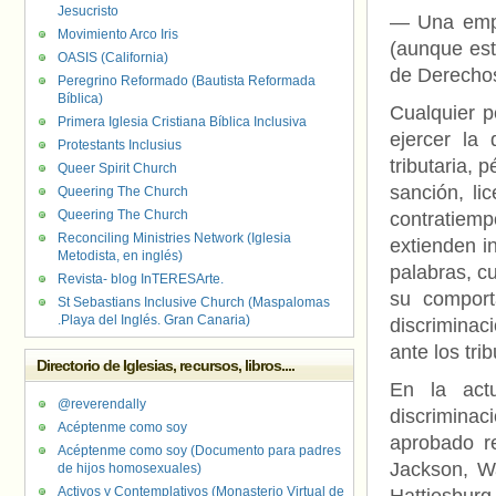
Jesucristo
— Una empr
Movimiento Arco Iris
(aunque esto
OASIS (California)
de Derechos
Peregrino Reformado (Bautista Reformada
Bíblica)
Cualquier 
Primera Iglesia Cristiana Bíblica Inclusiva
ejercer la 
Protestants Inclusius
tributaria, 
Queer Spirit Church
sanción, li
Queering The Church
Queering The Church
contratie
Reconciling Ministries Network (Iglesia
extienden in
Metodista, en inglés)
palabras, cu
Revista- blog InTERESArte.
su comport
St Sebastians Inclusive Church (Maspalomas
.Playa del Inglés. Gran Canaria)
discriminac
ante los tr
Directorio de Iglesias, recursos, libros....
En la actu
@reverendally
discriminac
Acéptenme como soy
aprobado re
Acéptenme como soy (Documento para padres
Jackson, Wa
de hijos homosexuales)
Activos y Contemplativos (Monasterio Virtual de