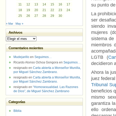
su punto de 
11
12
13
14
15
16
17
18
19
20
21
22
23
24
La prohibic
25
26
27
28
29
30
ser desafia
« Mar
May »
siendo inv
mujeres (d
Archivos
sistema de 
Archivos
miembros d
Comentarios recientes
acompañadas
LGTB (
Cam
Mudejarillo
en
Seguimos…
Ricardo Alonso Ochoa Gongora
en
Seguimos…
decidieron a
resignado
en
Carta abierta a Monseñor Munilla,
Ahora la jus
por Miguel Sánchez Zambrano.
resignado
en
Carta abierta a Monseñor Munilla,
juez federa
por Miguel Sánchez Zambrano.
Tribunal Su
resignado
en
“Homosexualidad. Las Razones
beneficios q
de Dios”, de Miguel Sánchez Zambrano
mismo sexo
Categorías
garantiza l
ello orden
Biblia
descargar l