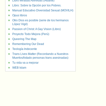
Libro Miradas Atrevidas (Aldarte)
Libro: Sobre la Opción por los Pobres.
Manual Educativo Diversidad Sexual (MOVILH)
Opus libros
Otro Dios es posible (serie de los hermanos
López Vigil)
Passion of Christ: A Gay Vision (Libro)
Proyecto Todo Mejora (Perú)
Queering The Map
Remembering Our Dead
Teología Indecente
Trans Lives Matter (Recordando a Nuestros
Muertos/listado personas trans asesinadas)
Tu vida va a mejorar
WEB Islam