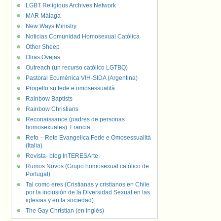
LGBT Religious Archives Network
MAR Málaga
New Ways Ministry
Noticias Comunidad Homosexual Católica
Other Sheep
Otras Ovejas
Outreach (un recurso católico LGTBQ)
Pastoral Ecuménica VIH-SIDA (Argentina)
Progetto su fede e omosessualità
Rainbow Baptists
Rainbow Christians
Reconaissance (padres de personas
homosexuales). Francia
Refo – Rete Evangelica Fede e Omosessualità
(Italia)
Revista- blog InTERESArte.
Rumos Novos (Grupo homosexual católico de
Portugal)
Tal como eres (Cristianas y cristianos en Chile
por la inclusión de la Diversidad Sexual en las
iglesias y en la sociedad)
The Gay Christian (en inglés)