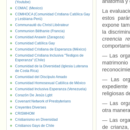
anatomía y 
(Youtube)
COMAC (Mexico)
La evaluaci
COMHOCA (Comunidad Cristiana Católica Gay
estos pará
y Lesbiana-Perú)
expone tamb
Communauté du Christ Libérateur
Communion Béthanie (Francia)
la discrimi
Comunidad Anawin (Zaragoza)
creencia re
Comunidad Católica Gay
comportamie
Comunidad Cristiana de Esperanza (México)
— Las organ
Comunidad Cristiana Inclusiva "Testigos de
Esperanza" (Chile)
matrimonio
Comunidad de la Diversidad (Iglesia Luterana
reconocimie
de Costa Rica)
Comunidad del Discípulo Amado
— Las orga
Comunidad Homosexual Católica de México
expediente 
Comunidad Inclusiva Esperanza (Venezuela)
religiosas d
Corazón De Jesús Lgbt
Covenant Network of Presbyterians
— Las organ
Creyentes Diverses
otra manera
CRISMHOM
— Las organ
Cristianismo en Diversidad
Cristianos Gays de Chile
de crianza,