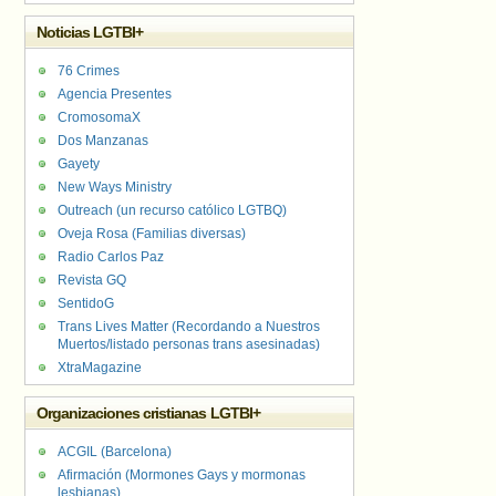
Noticias LGTBI+
76 Crimes
Agencia Presentes
CromosomaX
Dos Manzanas
Gayety
New Ways Ministry
Outreach (un recurso católico LGTBQ)
Oveja Rosa (Familias diversas)
Radio Carlos Paz
Revista GQ
SentidoG
Trans Lives Matter (Recordando a Nuestros
Muertos/listado personas trans asesinadas)
XtraMagazine
Organizaciones cristianas LGTBI+
ACGIL (Barcelona)
Afirmación (Mormones Gays y mormonas
lesbianas)