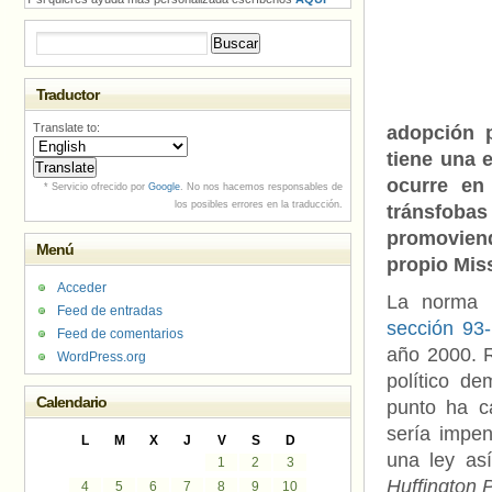
Buscar:
Traductor
Translate to:
adopción p
tiene una 
ocurre en
* Servicio ofrecido por
Google
. No nos hacemos responsables de
los posibles errores en la traducción.
tránsfob
promoviend
Menú
propio Miss
Acceder
La norma 
Feed de entradas
sección 93-
Feed de comentarios
año 2000. R
WordPress.org
político d
Calendario
punto ha c
sería impe
L
M
X
J
V
S
D
una ley as
1
2
3
Huffington 
4
5
6
7
8
9
10