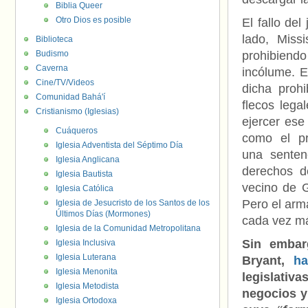
Biblia Queer
Otro Dios es posible
El fallo de
lado, Miss
Biblioteca
Budismo
prohibiend
Caverna
incólume. 
Cine/TV/Videos
dicha proh
Comunidad Bahá'í
flecos lega
Cristianismo (Iglesias)
ejercer ese
Cuáqueros
como el pr
Iglesia Adventista del Séptimo Día
una sente
Iglesia Anglicana
derechos d
Iglesia Bautista
vecino de G
Iglesia Católica
Pero el arm
Iglesia de Jesucristo de los Santos de los
Últimos Días (Mormones)
cada vez m
Iglesia de la Comunidad Metropolitana
Sin embarg
Iglesia Inclusiva
Iglesia Luterana
Bryant,
ha
Iglesia Menonita
legislativ
Iglesia Metodista
negocios y
Iglesia Ortodoxa