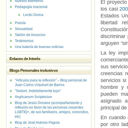
Nuevos Miembros
El proyecto
Pedagogía oracional
los casi
200
Lectio Divina
Estados Uni
libertad 
Poesía
Constitució
Sexualidad
Tablón de Anuncios
discriminar
Testimonios
arguyen
“si
Una batería de buenas noticias
La ley imp
Enlaces de Interés
comerciant
sus servici
Blogs Personales inclusivos
creencias 
servicios s
"Artículos para la reflexión" – Blog personal de
Juan Carlos Urquhart de Barros.
hombre y u
"Sedom. Indebidamente tuyo"
pueden man
Anglicanum Scriptorium
asignado a
Blog de Jesús Donaire (acompañamiento y
principal de
reflexión en favor de las personas creyentes
LGBTIQ+, de sus familiares, amigos, conocidos,
etc)
En cuando a
Blog de José Antonio Pagola
por otro la