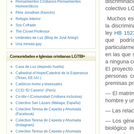
discrimina
Pensamientos Cristianos-Pensamientos
Homoeróticos
colectivo L
Père Jonathan (francés)
Muchos est
Refugio Interior
la discrimi
Soy Cofrade
The Closet Professor
ley
HB 152
Umbrales de Luz (Blog de José Arregi)
que podrí
Una mirada gay
particularm
en las que 
Comunidades e Iglesias cristianas LGTBI+
a ninguna c
Casa de Luz (dejando huella)
El proyecto
Cathedral of Hope/Catedral de la Esperanza
personas c
(Texas, EE.UU.)
premisas pr
Católicos homo y bisexuales
CCEI "El Camino" (Perú)
— El matrim
Co-libr-í (Comunidad Cristiana inclusiva)
hombre y u
Colectivo San Lázaro (Málaga, España)
Colectivo Teresa de Cepeda y Ahumada
— Las relac
(Facebook)
— Los géner
Colectivo Teresa de Cepeda y Ahumada
(Instagram)
biológico 
Colectivo Teresa de Cepeda y Ahumada