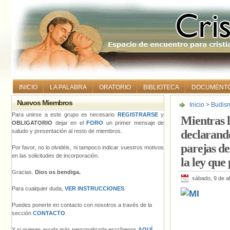
INICIO
LA PALABRA
ORATORIO
BIBLIOTECA
DOCUMENT
Nuevos Miembros
Inicio
>
Budis
justicia feder
Para unirse a este grupo es necesario
REGISTRARSE
y
Mientras l
parejas del mi
OBLIGATORIO
dejar en el
FORO
un primer mensaje de
personas LGT
saludo y presentación al resto de miembros.
declarando
parejas de
Por favor, no lo olvidéis, ni tampoco indicar vuestros motivos
en las solicitudes de incorporación.
la ley que
Gracias.
Dios os bendiga.
sábado, 9 de ab
Para cualquier duda,
VER INSTRUCCIONES
.
Puedes ponerte en contacto con nosotros a través de la
sección
CONTACTO
.
Y si quieres ayuda más personalizada escríbenos
AQUÍ