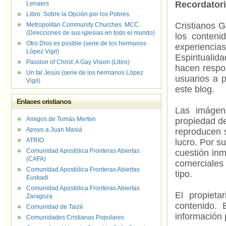
Recordator
Lenaers
Libro: Sobre la Opción por los Pobres.
Cristianos G
Metropolitan Community Churches. MCC.
(Direcciones de sus iglesias en todo el mundo)
los contenid
Otro Dios es posible (serie de los hermanos
experienci
López Vigil)
Espiritualid
Passion of Christ: A Gay Vision (Libro)
hacen respo
Un tal Jesús (serie de los hermanos López
usuarios a p
Vigil)
este blog.
Enlaces cristianos
Las imágene
Amigos de Tomás Merton
propiedad de
Apoyo a Juan Masiá
reproducen s
ATRIO
lucro. Por s
Comunidad Apostólica Fronteras Abiertas
cuestión inm
(CAFA)
comerciales 
Comunidad Apostólica Fronteras Abiertas
tipo.
Euskadi
Comunidad Apostólica Fronteras Abiertas
El propieta
Zaragoza
contenido. 
Comunidad de Taizé
información 
Comunidades Cristianas Populares