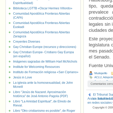
Hattiesburg
Espiritualidad)
tipo, qued
Biblioteca LGTTB «Oscar Hermes Villordo»
prevalece
Comunidad Apostólica Fronteras Abiertas
contradicci
(CAFA)
Comunidad Apostólica Fronteras Abiertas
legales sin
Euskadi
ciudades de
Comunidad Apostólica Fronteras Abiertas
Zaragoza
Este proyec
Creyentes Diverses
legislatura
Gay Christian Europe (recursos y direcciones)
mes pasado,
Gay Christian Europe- Cristiano Gay Europa
(en español)
el Senado.
Imágenes sagradas de William Hart McNichols
Fuente Uni
Institute for Welcoming Resources
Instituto de Formación religiosa «San Cipriano»
Mudejarillo
Jesús in Love
ACLU
,
Adopció
Southern Equal
La iglesia ante la homosexualidad, de John
Comentarios cerr
Greenville
,
Hat
Mcneill
Phyl Bryant
,
Pr
Libro "Jesús de Nazaret. Aproximación
El Tribunal Su
histórica" de José Antonio Pagola (PDF)
Arabia Saudí estu
un activista L
Libro "La Amistad Espiritual", de Elredo de
en redes sociales
Rieval.
Copyright © 200
Libro "Otro cristianismo es posible", de Roger