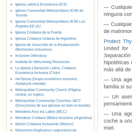
Iglesia católica Ecuménica (ICE)
— Cualquier
Iglesia Comunidad Metropolitana (ICM) de
ninguna co
Toronto
Iglesia Comunidad Metropolitana (ICM) Los
— Cualquier
Ángeles-EE.UU.
de matrimon
Iglesia Cristiana de la Puerta
Iglesia Cristiana Unitaria de Argentina
Protect Th
Iglesia de Jesucristo de la Restauración.
United for
(Mormones inclusivos).
Separación
Inclusive Orthodoxy
hipotéticas
Institute for Welcoming Resources
La Iglesia Liberación Latina, Cristiana
más allá de
Ecuménica Inclusiva (Chile)
— Una agen
meTanoia (Grupo ecuménico inclusivo,
Andalucía oriental)
familia si s
Metropolitan Community Church (Página
central, en inglés)
— Un ases
Metropolitan Community Churches. MCC.
pensamiento
(Direcciones de sus iglesias en todo el mundo)
Ministerio Arco Iris Latino (MCC)
— Una agen
Ministerio Cristiano Bíblico Inclusivo (Argentina)
coche a una
Misión Cristiana Incluyente (México)
miel.
Misioneros Anglicanos Legionarios de