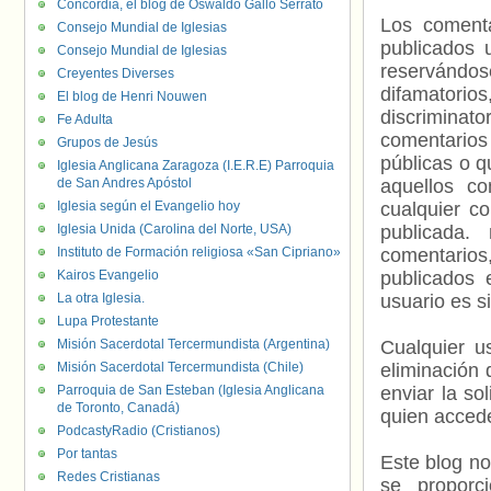
Concordia, el blog de Oswaldo Gallo Serrato
Los comenta
Consejo Mundial de Iglesias
publicados 
Consejo Mundial de Iglesias
reservándos
Creyentes Diverses
difamatorio
El blog de Henri Nouwen
discriminat
Fe Adulta
comentarios
Grupos de Jesús
públicas o 
Iglesia Anglicana Zaragoza (I.E.R.E) Parroquia
de San Andres Apóstol
aquellos c
Iglesia según el Evangelio hoy
cualquier c
Iglesia Unida (Carolina del Norte, USA)
publicada.
Instituto de Formación religiosa «San Cipriano»
comentarios,
Kairos Evangelio
publicados 
La otra Iglesia.
usuario es s
Lupa Protestante
Misión Sacerdotal Tercermundista (Argentina)
Cualquier us
Misión Sacerdotal Tercermundista (Chile)
eliminación 
Parroquia de San Esteban (Iglesia Anglicana
enviar la so
de Toronto, Canadá)
quien accede
PodcastyRadio (Cristianos)
Por tantas
Este blog no
Redes Cristianas
se proporc