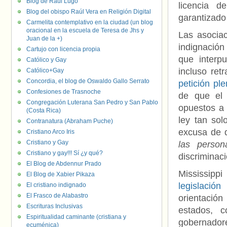
Blog de Raúl Lugo
licencia 
Blog del obispo Raúl Vera en Religión Digital
garantizado
Carmelita contemplativo en la ciudad (un blog
oracional en la escuela de Teresa de Jhs y
Las asocia
Juan de la +)
indignación
Cartujo con licencia propia
que interp
Católico y Gay
incluso ret
Católico+Gay
Concordia, el blog de Oswaldo Gallo Serrato
petición pl
Confesiones de Trasnoche
de que el 
Congregación Luterana San Pedro y San Pablo
opuestos a 
(Costa Rica)
ley tan so
Contranatura (Abraham Puche)
excusa de 
Cristiano Arco Iris
Cristiano y Gay
las person
Cristiano y gay!!! Sí ¿y qué?
discriminac
El Blog de Abdennur Prado
Mississipp
El Blog de Xabier Pikaza
legislació
El cristiano indignado
El Frasco de Alabastro
orientación
Escrituras Inclusivas
estados,
Espiritualidad caminante (cristiana y
gobernadore
ecuménica)