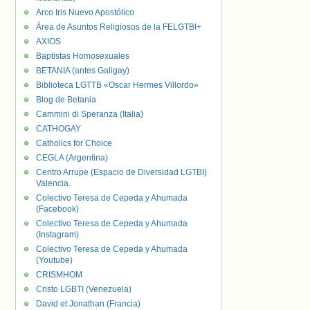
Arco Iris Nuevo Apostólico
Área de Asuntos Religiosos de la FELGTBI+
AXIOS
Baptistas Homosexuales
BETANIA (antes Galigay)
Biblioteca LGTTB «Oscar Hermes Villordo»
Blog de Betania
Cammini di Speranza (Italia)
CATHOGAY
Catholics for Choice
CEGLA (Argentina)
Centro Arrupe (Espacio de Diversidad LGTBI)
Valencia.
Colectivo Teresa de Cepeda y Ahumada
(Facebook)
Colectivo Teresa de Cepeda y Ahumada
(Instagram)
Colectivo Teresa de Cepeda y Ahumada
(Youtube)
CRISMHOM
Cristo LGBTI (Venezuela)
David et Jonathan (Francia)