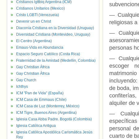
Cristianos lgttbiq Argentina (ICM)
subvencione
Cristianos Unitarios (Mexico)
— Cualquie
Cristo LGBTI (Venezuela)
Devenir un en Christ
religiosas a
Diaconía Cristiana en la Diversidad (Uruguay)
— Cualquie
Diversidad Cristiana (Montevideo, Uruguay)
asesoramien
El Centro (Argentina)
personas h
Emaus-Vida en Abundancia
Espacio Seguro Católico (Costa Rica)
— Cualquie
Fraternidad de la Amistad (Medellin, Colombia)
escoger n
Gay Christian África
matrimonio
Gay Christian África
incluyendo: 
Gay Church
Ichthys
de boda, imp
ICM "Pan de Vida" (España)
confiterías
ICM Casa de Emmaus (Chile)
alquiler de 
ICM Casa de Luz (Monterrey, México)
ICM Tigre, Buenos Aires (Argentina)
— Cualqui
Iglesia Casa Abba Padre. Bogotá (Colombia)
específica
Iglesia Católica Antigua
personal de
Iglesia Católica Apostólica Carismática Jesús
cuarto de b
Rey