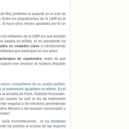
e Ifop, prefieren al ausente en el acto de
y.
Entre los simpatizantes de la UMP es el
o. Si hace unos meses apostaba por él un
n los militantes de la UMP los que tendrán
la batalla es reñida, el ex presidente ha
ados en ciudades clave
e introduciendo
litantes que participan en sus actos.
principios de septiembre
, antes de que
ue supuso ese anuncio se hubiera disipado
e varios compañeros de su propio partido
,
al matrimonio igualitario se refiere
. Es el
la alcaldía de París, Nathalie Kosciusko-
al cuando se votó la ley de matrimonio
puede engañar a los electores prometiendo
Nadine Morano o del senador conservador y
zystas”.
 sería inconstitucional,
se ha mostrado
ente las puertas al acceso de las mujeres