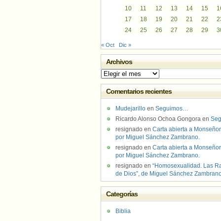
10
11
12
13
14
15
1
17
18
19
20
21
22
2
24
25
26
27
28
29
3
« Oct
Dic »
Archivos
Archivos
Comentarios recientes
Mudejarillo
en
Seguimos…
Ricardo Alonso Ochoa Gongora
en
Se
resignado
en
Carta abierta a Monseñor
por Miguel Sánchez Zambrano.
resignado
en
Carta abierta a Monseñor
por Miguel Sánchez Zambrano.
resignado
en
“Homosexualidad. Las R
de Dios”, de Miguel Sánchez Zambran
Categorías
Biblia