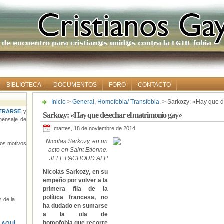
BIBLIOTECA
DOCUMENTOS
FORO
CONTACTO
Inicio
>
General
,
Homofobia/ Transfobia.
> Sarkozy: «Hay que d
TRARSE
y
Sarkozy: «Hay que desechar el matrimonio gay»
ensaje de
martes, 18 de noviembre de 2014
Nicolas Sarkozy, en un
tros motivos
acto en Saint Etienne.
JEFF PACHOUD AFP
Nicolas Sarkozy, en su
empeño por volver a la
primera fila de la
política francesa, no
 de la
ha dudado en sumarse
a la ola de
homofobia que recorre
s
AQUÍ