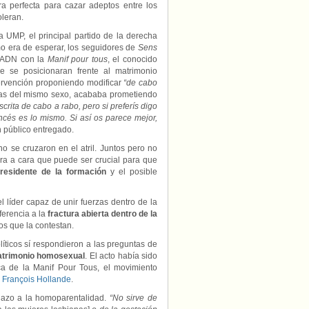
a perfecta para cazar adeptos entre los
oleran.
a UMP, el principal partido de la derecha
mo era de esperar, los seguidores de
Sens
e ADN con la
Manif pour tous
, el conocido
e se posicionaran frente al matrimonio
ervención proponiendo modificar
“de cabo
onas del mismo sexo, acababa prometiendo
crita de cabo a rabo, pero si preferís digo
cés es lo mismo. Si así os parece mejor,
n público entregado.
o se cruzaron en el atril. Juntos pero no
ara a cara que puede ser crucial para que
residente de la formación
y el posible
 líder capaz de unir fuerzas dentro de la
ferencia a la
fractura abierta dentro de la
os que la contestan.
olíticos sí respondieron a las preguntas de
matrimonio homosexual
. El acto había sido
ca de la Manif Pour Tous, el movimiento
r
François Hollande
.
chazo a la homoparentalidad.
“No sirve de