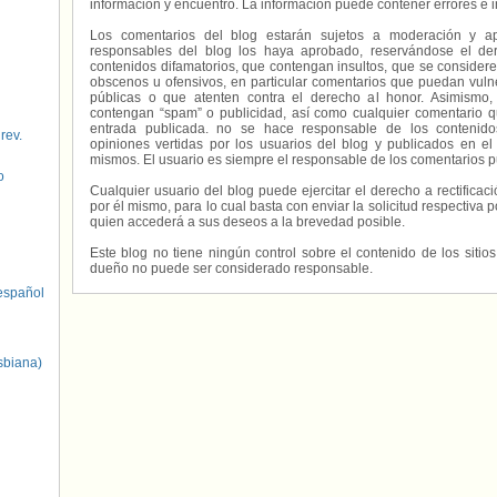
información y encuentro. La información puede contener errores e 
Los comentarios del blog estarán sujetos a moderación y a
responsables del blog los haya aprobado, reservándose el der
contenidos difamatorios, que contengan insultos, que se consideren
obscenos u ofensivos, en particular comentarios que puedan vuln
públicas o que atenten contra el derecho al honor. Asimismo,
contengan “spam” o publicidad, así como cualquier comentario q
entrada publicada. no se hace responsable de los contenidos
 rev.
opiniones vertidas por los usuarios del blog y publicados en el
mismos. El usuario es siempre el responsable de los comentarios p
o
Cualquier usuario del blog puede ejercitar el derecho a rectifica
por él mismo, para lo cual basta con enviar la solicitud respectiva p
quien accederá a sus deseos a la brevedad posible.
Este blog no tiene ningún control sobre el contenido de los sitio
dueño no puede ser considerado responsable.
spañol
sbiana)