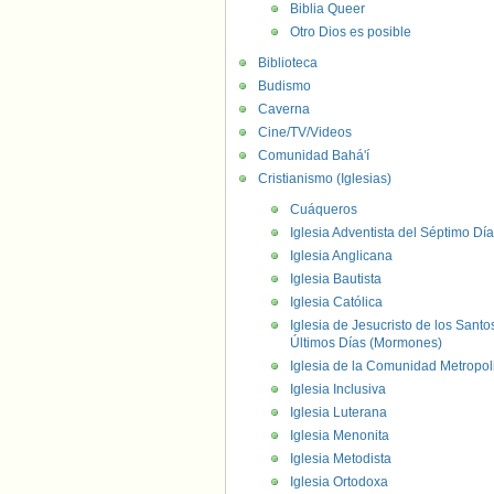
Biblia Queer
Otro Dios es posible
Biblioteca
Budismo
Caverna
Cine/TV/Videos
Comunidad Bahá'í
Cristianismo (Iglesias)
Cuáqueros
Iglesia Adventista del Séptimo Día
Iglesia Anglicana
Iglesia Bautista
Iglesia Católica
Iglesia de Jesucristo de los Santo
Últimos Días (Mormones)
Iglesia de la Comunidad Metropol
Iglesia Inclusiva
Iglesia Luterana
Iglesia Menonita
Iglesia Metodista
Iglesia Ortodoxa