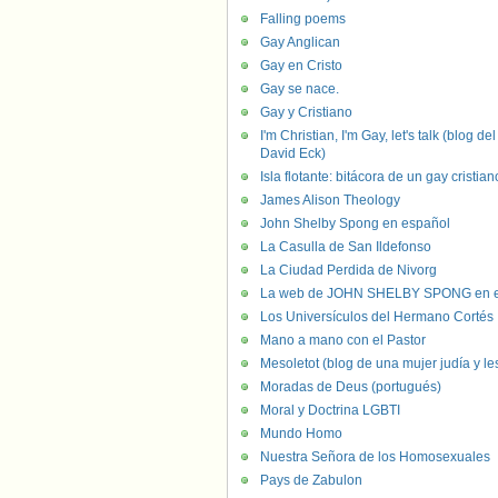
Falling poems
Gay Anglican
Gay en Cristo
Gay se nace.
Gay y Cristiano
I'm Christian, I'm Gay, let's talk (blog del
David Eck)
Isla flotante: bitácora de un gay cristian
James Alison Theology
John Shelby Spong en español
La Casulla de San Ildefonso
La Ciudad Perdida de Nivorg
La web de JOHN SHELBY SPONG en e
Los Universículos del Hermano Cortés
Mano a mano con el Pastor
Mesoletot (blog de una mujer judía y le
Moradas de Deus (portugués)
Moral y Doctrina LGBTI
Mundo Homo
Nuestra Señora de los Homosexuales
Pays de Zabulon