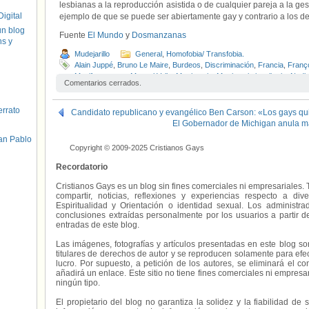
lesbianas a la reproducción asistida o de cualquier pareja a la g
igital
ejemplo de que se puede ser abiertamente gay y contrario a los
un blog
Fuente
El Mundo
y
Dosmanzanas
hs y
Mudejarillo
General
,
Homofobia/ Transfobia.
Alain Juppé
,
Bruno Le Maire
,
Burdeos
,
Discriminación
,
Francia
,
Franç
Manif pour tous
,
Manuel Valls
,
Matrimonio
,
Matrimonio igualitario
,
Nadi
Comentarios cerrados.
Nicolas Sarkozy
,
Partido Socialista
,
Roger Karoutchi
,
Sens commun
,
errato
Candidato republicano y evangélico Ben Carson: «Los gays qui
El Gobernador de Michigan anula 
an Pablo
Copyright © 2009-2025 Cristianos Gays
Recordatorio
Cristianos Gays es un blog sin fines comerciales ni empresariales. 
compartir, noticias, reflexiones y experiencias respecto a 
Espiritualidad y Orientación o identidad sexual. Los administ
conclusiones extraídas personalmente por los usuarios a partir d
entradas de este blog.
Las imágenes, fotografías y artículos presentadas en este blog s
titulares de derechos de autor y se reproducen solamente para efecto
lucro. Por supuesto, a petición de los autores, se eliminará el 
añadirá un enlace. Este sitio no tiene fines comerciales ni empresa
ningún tipo.
El propietario del blog no garantiza la solidez y la fiabilidad d