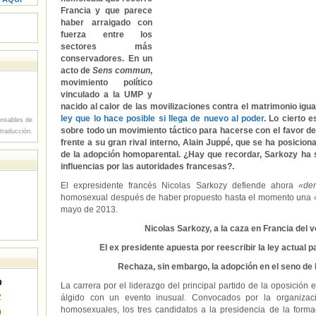
Francia y que parece
haber arraigado con
fuerza entre los
sectores más
conservadores. En un
acto de
Sens commun
,
movimiento político
vinculado a la UMP y
nacido al calor de las movilizaciones contra el matrimonio igua
ley que lo hace posible si llega de nuevo al poder
. Lo cierto 
nsables de
sobre todo un movimiento táctico para hacerse con el favor d
 traducción.
frente a su gran rival interno, Alain Juppé, que se ha posicion
de la adopción homoparental. ¿Hay que recordar, Sarkozy ha s
influencias por las autoridades francesas?.
El expresidente francés Nicolas Sarkozy defiende ahora
«de
homosexual después de haber propuesto hasta el momento una
mayo de 2013.
Nicolas Sarkozy, a la caza en Francia del 
El ex presidente apuesta por reescribir la ley actual p
Rechaza, sin embargo, la adopción en el seno de
D
La carrera por el liderazgo del principal partido de la oposición
2
álgido con un evento inusual. Convocados por la organizac
homosexuales, los tres candidatos a la presidencia de la form
9