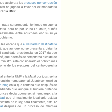
 que acelerara los
procesos por corrupción
rival ha jugado a favor del ex mandatario
erar la UMP
.
 -nada sorprendente, teniendo en cuenta
itario- pero no por Bruno Le Maire, el más
reafirmaba -entre abucheos, eso sí- su ya
 gobierno.
se les escapa que
el verdadero destinatario
é, que aunque no se presenta a dirigir la
el candidato presidencial en 2017 (la que
uppé, que además de sempiterno alcalde de
ministro, está considerado el político más
orito de los electores del centro-derecha
al entre la UMP y la
Manif por tous
, se ha
a adopción homoparental. Juppé comenzó su
o blog
en la que contaba que después de
ñadiendo que aunque él hubiera preferido
ntonces decía oponerse, sin embargo, a la
idad
que el matrimonio igualitario estaba
ritura de la ley, para finalmente, este 12
al
después de un proceso de
“madura