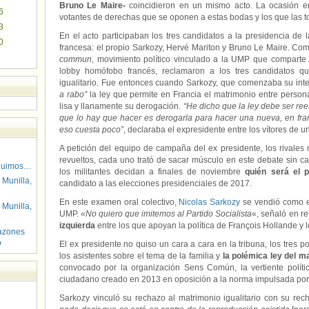
Bruno Le Maire-
coincidieron en un mismo acto. La ocasión er
6
votantes de derechas que se oponen a estas bodas y los que las t
3
En el acto participaban los tres candidatos a la presidencia de l
0
francesa: el propio Sarkozy, Hervé Mariton y Bruno Le Maire. Co
commun
, movimiento político vinculado a la UMP que compart
lobby homófobo francés, reclamaron a los tres candidatos qu
igualitario. Fue entonces cuando Sarkozy, que comenzaba su int
a rabo”
la ley que permite en Francia el matrimonio entre pers
lisa y llanamente su derogación.
“He dicho que la ley debe ser rees
que lo hay que hacer es derogarla para hacer una nueva, en fran
eso cuesta poco”
, declaraba el expresidente entre los vítores de u
A petición del equipo de campaña del ex presidente, los rivales n
revueltos, cada uno trató de sacar músculo en este debate sin c
guimos…
los militantes decidan a finales de noviembre
quién será el p
 Munilla,
candidato a las elecciones presidenciales de 2017.
En este examen oral colectivo,
Nicolas Sarkozy
se vendió como el
 Munilla,
UMP.
«No quiero que imitemos al Partido Socialista
«, señaló en re
izquierda
entre los que apoyan la política de François Hollande y l
azones
o
El ex presidente no quiso un cara a cara en la tribuna, los tres p
los asistentes sobre el tema de la familia y
la polémica ley del 
convocado por la organización Sens Común, la vertiente políti
ciudadano creado en 2013 en oposición a la norma impulsada po
Sarkozy vinculó su rechazo al matrimonio igualitario con su re