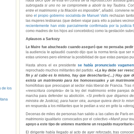
nada decir que se está en contra de la reproducción asistida
[par
subrogada si uno no se compromete a abolir la ley Taubira. Con
entre el matrimonio y la filiación es imposible”
, añadió. conviene re
sino
el propio gobierno socialista de Manuel Valls
rechazan tanto 
las mujeres lesbianas (que deben viajar para ello a países vecin
recientemente han visto parcialmente confirmada por la justicia 
como madres de los hijos así concebidos) como la gestación subr
Aplausos a Sarkozy
Le Maire fue abucheado cuando aseguró que no pensaba pedir l
la audiencia le aplaudió cuando dijo que la norma tenía que ser r
estas uniones pero eliminar la posibilidad de que estas parejas p
Hasta ahora el ex presidente
se había pronunciado vagamen
reprochado muchos militantes del partido.
«La ley debe ser reescr
fin y al cabo es lo mismo,
hay que
desecharla
«(…) Hay que de
exista un matrimonio para los homosexuales y un matrimoni
homófobas que preocupan al sector más liberal de Francia. Tras 
s de los
«reescritura completa»
de la ley del matrimonio entre parejas de
marcha para defender su abolición.
«Si preferís que digamos de
itana
ministra de Justicia), para hacer otra, aunque quiera decir lo mis
en respuesta a los militantes que le pedían a voz en grito la «
derog
Decenas de miles de personas han salido a las calles de París en 
matrimonio igualitario convocados por el colectivo
«Manif pour to
apoyo a este tipo de uniones mantiene un respaldo mayoritario 
El dirigente había llegado al acto de ayer reforzado, tras conoce