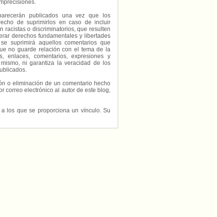
imprecisiones.
parecerán publicados una vez que los
echo de suprimirlos en caso de incluir
 racistas o discriminatorios, que resulten
erar derechos fundamentales y libertades
 se suprimirá aquellos comentarios que
ue no guarde relación con el tema de la
, enlaces, comentarios, expresiones y
 mismo, ni garantiza la veracidad de los
ublicados.
ción o eliminación de un comentario hecho
or correo electrónico al autor de este blog,
s a los que se proporciona un vínculo. Su