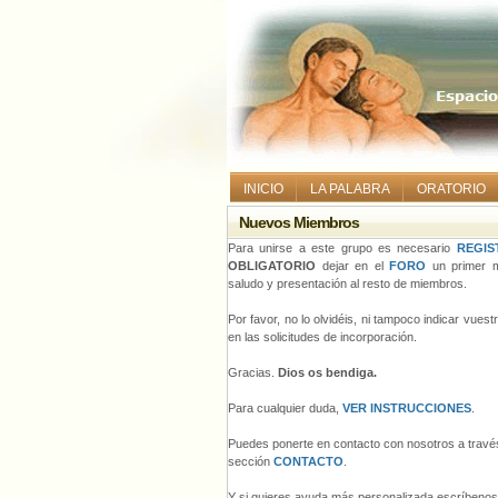
INICIO
LA PALABRA
ORATORIO
Nuevos Miembros
Para unirse a este grupo es necesario
REGIS
OBLIGATORIO
dejar en el
FORO
un primer m
saludo y presentación al resto de miembros.
Por favor, no lo olvidéis, ni tampoco indicar vues
en las solicitudes de incorporación.
Gracias.
Dios os bendiga.
Para cualquier duda,
VER INSTRUCCIONES
.
Puedes ponerte en contacto con nosotros a través
sección
CONTACTO
.
Y si quieres ayuda más personalizada escríbeno