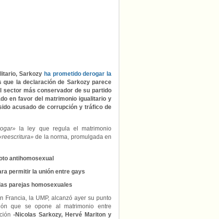
litario, Sarkozy
ha prometido derogar la
es que la declaración de Sarkozy parece
el sector más conservador de su partido
ado en favor del matrimonio igualitario y
ido acusado de corrupción y tráfico de
rogar»
la ley que regula el matrimonio
«reescritura»
de la norma, promulgada en
voto antihomosexual
ara permitir la unión entre gays
 las parejas homosexuales
 en Francia, la UMP, alcanzó ayer su punto
ión que se opone al matrimonio entre
ación
-Nicolas Sarkozy, Hervé Mariton y