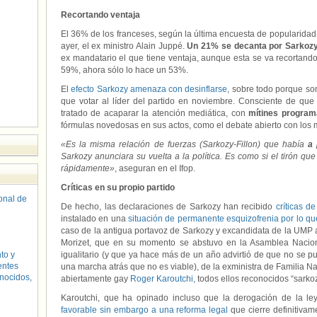
Recortando ventaja
El 36% de los franceses, según la última encuesta de popularidad d
ayer, el ex ministro Alain Juppé.
Un 21% se decanta por Sarkoz
ex mandatario el que tiene ventaja, aunque esta se va recortand
59%, ahora sólo lo hace un 53%.
El
efecto Sarkozy amenaza con desinflarse
, sobre todo porque so
que votar al líder del partido en noviembre. Consciente de que 
tratado de acaparar la atención mediática, con
mítines program
fórmulas novedosas en sus actos, como el debate abierto con los mi
«Es la misma relación de fuerzas (Sarkozy-Fillon) que había
a 
Sarkozy anunciara su vuelta a la política. Es como si el tirón q
rápidamente»
, aseguran en el Ifop.
Críticas en su propio partido
sonal de
De hecho, las declaraciones de Sarkozy han recibido
críticas d
instalado en una
situación de permanente esquizofrenia por lo que 
caso de la antigua portavoz de Sarkozy y excandidata de la UMP a 
Morizet, que en su momento se abstuvo en la Asamblea Nacion
to y
igualitario (y que ya hace más de un año advirtió de que no se 
entes
una marcha atrás que no es viable), de la exministra de Familia 
nocidos,
abiertamente gay
Roger Karoutchi
, todos ellos reconocidos “sarko
Karoutchi, que ha opinado incluso que la derogación de la ley
favorable sin embargo a una reforma legal
que cierre definitivam