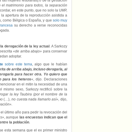
a las mujeres lesbianas]
o de la gestación
 el matrimonio para todos, la separación
cordar, en este punto, que no solo la UMP,
la apertura de la reproducción asistida a
os, como Bélgica o España, y que
solo muy
francesa
su derecho a verse reconocidas
ogada.
a derogación de la ley actual
. A Sarkozy
eescrita
«de arriba abajo»
para conservar
uedan adoptar.
te
sobre este tema
, algo que le habían
ita de arriba abajo
, incluso derogarla, al
rogarla para hacer otra. Yo quiero que
o para los heteros
«, dijo. Declaraciones
mencionar en el mitin la necesidad de una
l mismo sexo, Sarkozy rectificó sobre la
rogar la ley Taubira (por el nombre de la
mo
(…),
no cuesta nada llamarlo así»,
dijo,
ación».
el último año para pedir la revocación del
us»
, aunque
las encuestas indican que el
entre la población
.
rse esta semana que el ex primer ministro