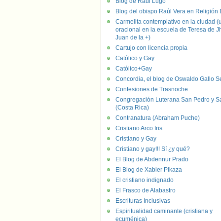
Blog de Raúl Lugo
Blog del obispo Raúl Vera en Religión D
Carmelita contemplativo en la ciudad (
oracional en la escuela de Teresa de J
Juan de la +)
Cartujo con licencia propia
Católico y Gay
Católico+Gay
Concordia, el blog de Oswaldo Gallo S
Confesiones de Trasnoche
Congregación Luterana San Pedro y S
(Costa Rica)
Contranatura (Abraham Puche)
Cristiano Arco Iris
Cristiano y Gay
Cristiano y gay!!! Sí ¿y qué?
El Blog de Abdennur Prado
El Blog de Xabier Pikaza
El cristiano indignado
El Frasco de Alabastro
Escrituras Inclusivas
Espiritualidad caminante (cristiana y
ecuménica)