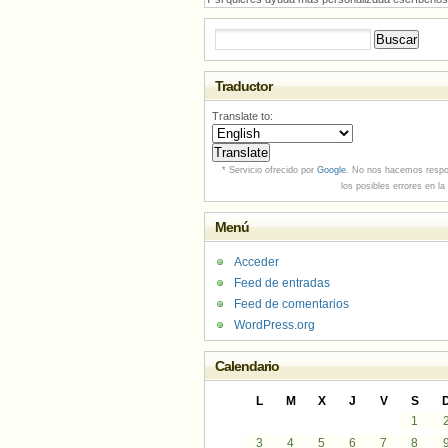
Buscar:
Traductor
Translate to:
* Servicio ofrecido por
Google
. No nos hacemos respo
los posibles errores en la
Menú
Acceder
Feed de entradas
Feed de comentarios
WordPress.org
Calendario
L
M
X
J
V
S
1
3
4
5
6
7
8