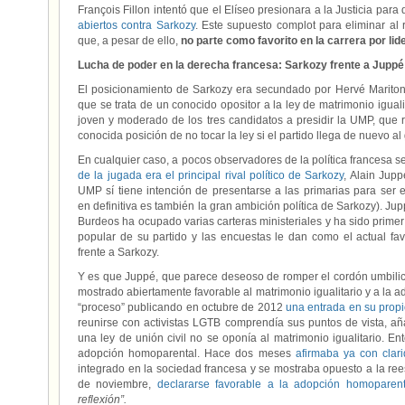
François Fillon intentó que el Elíseo presionara a la Justicia para
abiertos contra Sarkozy
. Este supuesto complot para eliminar al 
que, a pesar de ello,
no parte como favorito en la carrera por lid
Lucha de poder en la derecha francesa: Sarkozy frente a Juppé
El posicionamiento de Sarkozy era secundado por Hervé Mariton
que se trata de un conocido opositor a la ley de matrimonio igual
joven y moderado de los tres candidatos a presidir la UMP, que 
conocida posición de no tocar la ley si el partido llega de nuevo al
En cualquier caso, a pocos observadores de la política francesa 
de la jugada era el principal rival político de Sarkozy
, Alain Jupp
UMP sí tiene intención de presentarse a las primarias para ser 
en definitiva es también la gran ambición política de Sarkozy). J
Burdeos ha ocupado varias carteras ministeriales y ha sido primer 
popular de su partido y las encuestas le dan como el actual fav
frente a Sarkozy.
Y es que Juppé, que parece deseoso de romper el cordón umbilic
mostrado abiertamente favorable al matrimonio igualitario y a l
“proceso” publicando en octubre de 2012
una entrada en su propi
reunirse con activistas LGTB comprendía sus puntos de vista, a
una ley de unión civil no se oponía al matrimonio igualitario. E
adopción homoparental. Hace dos meses
afirmaba ya con clar
integrado en la sociedad francesa y se mostraba opuesto a la reesc
de noviembre,
declararse favorable a la adopción homoparent
reflexión”.