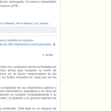
estación subrogada. Un nuevo y lamentable
 derechos LGTB…
ois Hollande
,
Hervé Mariton
,
Ley Taubira
,
ne Morano
,
Nathalie Kosciusko-Morizet
,
Sens Común
,
UMP
eren redefinir el mundo»
más de 300 matrimonios homosexuales
Arriba
Todos los contenidos tienen la finalidad de
diversos temas que busquen la unión de
radores no se hacen responsables de las
e los textos incluidos en cada una de las
on propiedad de sus respectivos autores o
s informativos, ilustrativos y sin fines de
contenido en cuestión inmediatamente o se
riales, es gratuito y no genera ingresos de
e su contenido. Este blog es un espacio de