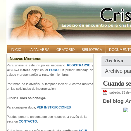
INICIO
LA PALABRA
ORATORIO
BIBLIOTECA
DOCUMENT
Nuevos Miembros
Archivo
Para unirse a este grupo es necesario
REGISTRARSE
y
OBLIGATORIO
dejar en el
FORO
un primer mensaje de
Archivo pa
saludo y presentación al resto de miembros.
Cuando se 
Por favor, no lo olvidéis, ni tampoco indicar vuestros motivos
en las solicitudes de incorporación.
sábado, 23 de 
Gracias.
Dios os bendiga.
Del blog
A
Para cualquier duda,
VER INSTRUCCIONES
.
Puedes ponerte en contacto con nosotros a través de la
sección
CONTACTO
.
Y si quieres ayuda más personalizada escríbenos
AQUÍ