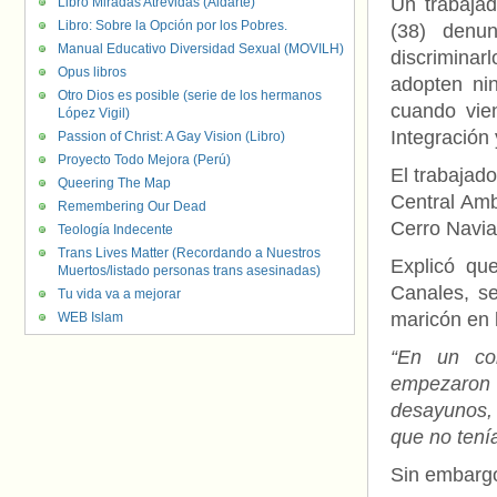
Un trabajad
Libro Miradas Atrevidas (Aldarte)
Libro: Sobre la Opción por los Pobres.
(38) denu
Manual Educativo Diversidad Sexual (MOVILH)
discriminarl
Opus libros
adopten nin
Otro Dios es posible (serie de los hermanos
cuando vie
López Vigil)
Integración
Passion of Christ: A Gay Vision (Libro)
Proyecto Todo Mejora (Perú)
El trabajad
Queering The Map
Central Amb
Remembering Our Dead
Cerro Navia
Teología Indecente
Trans Lives Matter (Recordando a Nuestros
Explicó qu
Muertos/listado personas trans asesinadas)
Canales, se
Tu vida va a mejorar
maricón en l
WEB Islam
“En un co
empezaron 
desayunos,
que no tení
Sin embarg