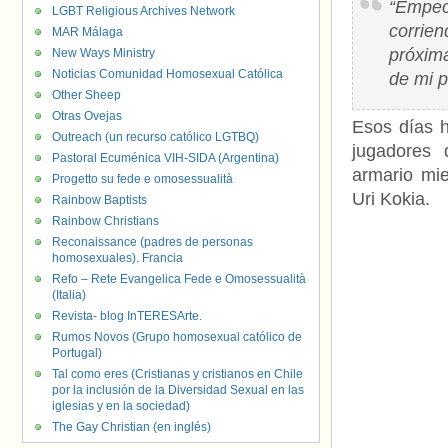
“Empec
LGBT Religious Archives Network
corrie
MAR Málaga
próxima
New Ways Ministry
Noticias Comunidad Homosexual Católica
de mi p
Other Sheep
Otras Ovejas
Esos días 
Outreach (un recurso católico LGTBQ)
jugadores 
Pastoral Ecuménica VIH-SIDA (Argentina)
armario mie
Progetto su fede e omosessualità
Uri Kokia.
Rainbow Baptists
Rainbow Christians
Reconaissance (padres de personas
homosexuales). Francia
Refo – Rete Evangelica Fede e Omosessualità
(Italia)
Revista- blog InTERESArte.
Rumos Novos (Grupo homosexual católico de
Portugal)
Tal como eres (Cristianas y cristianos en Chile
por la inclusión de la Diversidad Sexual en las
iglesias y en la sociedad)
The Gay Christian (en inglés)