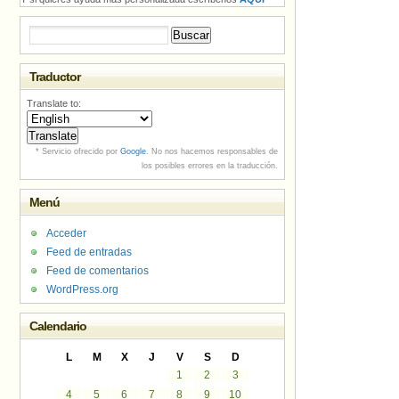
Buscar:
Traductor
Translate to:
* Servicio ofrecido por
Google
. No nos hacemos responsables de
los posibles errores en la traducción.
Menú
Acceder
Feed de entradas
Feed de comentarios
WordPress.org
Calendario
L
M
X
J
V
S
D
1
2
3
4
5
6
7
8
9
10