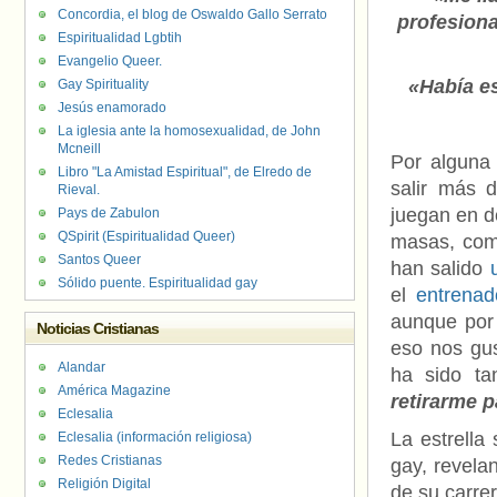
Concordia, el blog de Oswaldo Gallo Serrato
profesiona
Espiritualidad Lgbtih
Evangelio Queer.
«Había e
Gay Spirituality
Jesús enamorado
La iglesia ante la homosexualidad, de John
Mcneill
Por algun
Libro "La Amistad Espiritual", de Elredo de
salir más d
Rieval.
juegan en d
Pays de Zabulon
QSpirit (Espiritualidad Queer)
masas, como
Santos Queer
han salido
Sólido puente. Espiritualidad gay
el
entrenad
aunque por
Noticias Cristianas
eso nos gu
Alandar
ha sido ta
América Magazine
retirarme 
Eclesalia
La estrella
Eclesalia (información religiosa)
Redes Cristianas
gay, revela
Religión Digital
de su carrer