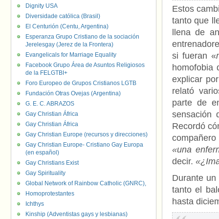
Dignity USA
Estos cambi
Diversidade católica (Brasil)
tanto que ll
El Centurión (Centu, Argentina)
llena de a
Esperanza Grupo Cristiano de la sociación
entrenadore
Jerelesgay (Jerez de la Frontera)
si fueran «
Evangelicals for Marriage Equality
Facebook Grupo Área de Asuntos Religiosos
homofobia q
de la FELGTBI+
explicar po
Foro Europeo de Grupos Cristianos LGTB
relató var
Fundación Otras Ovejas (Argentina)
parte de e
G. E. C. ABRAZOS
sensación 
Gay Christian África
Gay Christian África
Recordó có
Gay Christian Europe (recursos y direcciones)
compañero 
Gay Christian Europe- Cristiano Gay Europa
«una enfe
(en español)
decir.
«¿Ima
Gay Christians Exist
Gay Spirituality
Durante un
Global Network of Rainbow Catholic (GNRC),
tanto el ba
Homoprotestantes
hasta dicie
Ichthys
Kinship (Adventistas gays y lesbianas)