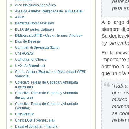
balonc
Arco Iris Nuevo Apostólico
para an
Área de Asuntos Religiosos de la FELGTBI+
AXIOS
A lo largo 
Baptistas Homosexuales
siempre dij
BETANIA (antes Galigay)
Su dedicaci
Biblioteca LGTTB «Oscar Hermes Villordo»
Blog de Betania
«y, sin emb
Cammini di Speranza (Italia)
En la misiv
CATHOGAY
importante 
Catholics for Choice
CEGLA (Argentina)
entorno o 
Centro Arrupe (Espacio de Diversidad LGTBI)
que un día 
Valencia.
Colectivo Teresa de Cepeda y Ahumada
“
Había
(Facebook)
que es
Colectivo Teresa de Cepeda y Ahumada
(Instagram)
mismo 
Colectivo Teresa de Cepeda y Ahumada
momento
(Youtube)
se conv
CRISMHOM
hablar 
Cristo LGBTI (Venezuela)
David et Jonathan (Francia)