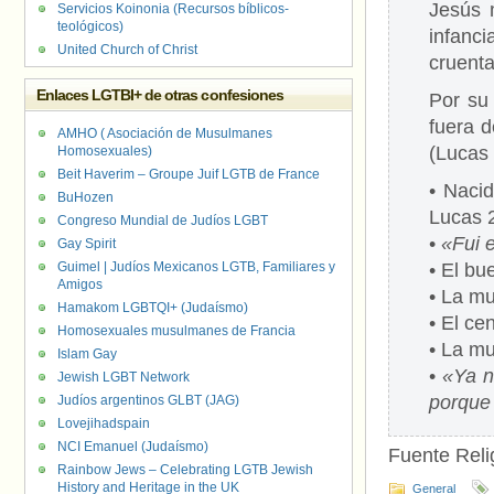
Jesús 
Servicios Koinonia (Recursos bíblicos-
teológicos)
infanc
United Church of Christ
cruenta
Enlaces LGTBI+ de otras confesiones
Por su
fuera 
AMHO ( Asociación de Musulmanes
(Lucas 
Homosexuales)
Beit Haverim – Groupe Juif LGTB de France
• Nacid
BuHozen
Lucas 2
Congreso Mundial de Judíos LGBT
•
«Fui 
Gay Spirit
Guimel | Judíos Mexicanos LGTB, Familiares y
• El bu
Amigos
• La mu
Hamakom LGBTQI+ (Judaísmo)
• El ce
Homosexuales musulmanes de Francia
• La mu
Islam Gay
•
«Ya n
Jewish LGBT Network
porque 
Judíos argentinos GLBT (JAG)
Lovejihadspain
NCI Emanuel (Judaísmo)
Fuente Relig
Rainbow Jews – Celebrating LGTB Jewish
History and Heritage in the UK
General