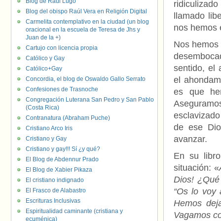
Blog de Raúl Lugo
ridiculizad
Blog del obispo Raúl Vera en Religión Digital
llamado lib
Carmelita contemplativo en la ciudad (un blog
nos hemos 
oracional en la escuela de Teresa de Jhs y
Juan de la +)
Nos hemos e
Cartujo con licencia propia
desembocado
Católico y Gay
sentido, el
Católico+Gay
el ahondami
Concordia, el blog de Oswaldo Gallo Serrato
Confesiones de Trasnoche
es que hem
Congregación Luterana San Pedro y San Pablo
Aseguramos 
(Costa Rica)
esclavizado 
Contranatura (Abraham Puche)
de ese Dio
Cristiano Arco Iris
avanzar.
Cristiano y Gay
Cristiano y gay!!! Sí ¿y qué?
En su libro
El Blog de Abdennur Prado
situación: «
El Blog de Xabier Pikaza
Dios! ¿Qué
El cristiano indignado
“Os lo voy
El Frasco de Alabastro
Escrituras Inclusivas
Hemos deja
Espiritualidad caminante (cristiana y
Vagamos com
ecuménica)