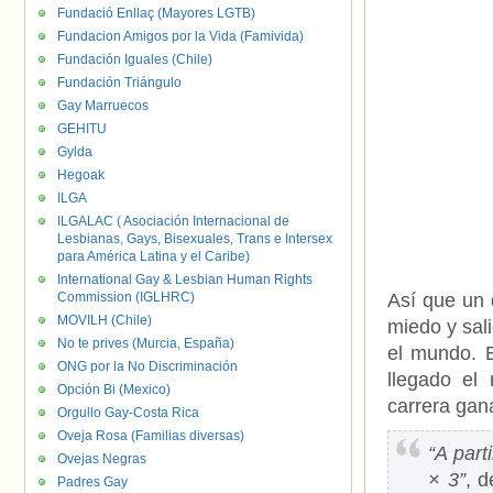
Fundació Enllaç (Mayores LGTB)
Fundacion Amigos por la Vida (Famivida)
Fundación Iguales (Chile)
Fundación Triángulo
Gay Marruecos
GEHITU
Gylda
Hegoak
ILGA
ILGALAC ( Asociación Internacional de
Lesbianas, Gays, Bisexuales, Trans e Intersex
para América Latina y el Caribe)
International Gay & Lesbian Human Rights
Commission (IGLHRC)
Así que un 
MOVILH (Chile)
miedo y sal
No te prives (Murcia, España)
el mundo. 
ONG por la No Discriminación
llegado el 
Opción Bi (Mexico)
carrera gana
Orgullo Gay-Costa Rica
Oveja Rosa (Familias diversas)
“A par
Ovejas Negras
× 3”
, d
Padres Gay