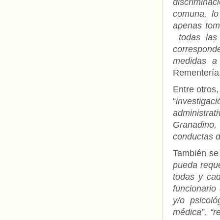
discrimina
comuna, lo
apenas tomó
todas las 
corresponde
medidas a 
Rementería
Entre otros,
“
investiga
administrat
Granadino,
conductas d
También se 
pueda requer
todas y cad
funcionario
y/o psicol
médica”, “r