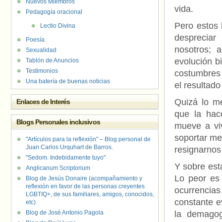
Nuevos Miembros
vida.
Pedagogía oracional
Pero estos 
Lectio Divina
despreciar
Poesía
nosotros; 
Sexualidad
evolución bi
Tablón de Anuncios
Testimonios
costumbres 
Una batería de buenas noticias
el resultad
Quizá lo m
Enlaces de Interés
que la hac
Blogs Personales inclusivos
mueve a vi
soportar me
"Artículos para la reflexión" – Blog personal de
Juan Carlos Urquhart de Barros.
resignarnos
"Sedom. Indebidamente tuyo"
Y sobre est
Anglicanum Scriptorium
Lo peor es 
Blog de Jesús Donaire (acompañamiento y
reflexión en favor de las personas creyentes
ocurrencias
LGBTIQ+, de sus familiares, amigos, conocidos,
constante e
etc)
Blog de José Antonio Pagola
la demagog