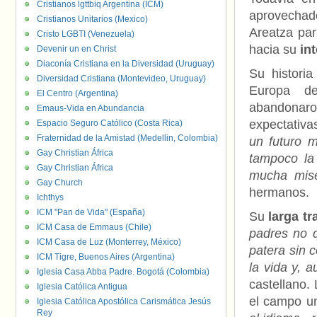
Cristianos lgttbiq Argentina (ICM)
aprovechad
Cristianos Unitarios (Mexico)
Areatza par
Cristo LGBTI (Venezuela)
hacia su
in
Devenir un en Christ
Diaconía Cristiana en la Diversidad (Uruguay)
Su historia
Diversidad Cristiana (Montevideo, Uruguay)
Europa d
El Centro (Argentina)
abandonaron
Emaus-Vida en Abundancia
expectativa
Espacio Seguro Católico (Costa Rica)
Fraternidad de la Amistad (Medellin, Colombia)
un futuro m
Gay Christian África
tampoco la
Gay Christian África
mucha mise
Gay Church
hermanos.
Ichthys
ICM "Pan de Vida" (España)
Su
larga tr
ICM Casa de Emmaus (Chile)
padres no q
ICM Casa de Luz (Monterrey, México)
patera sin 
ICM Tigre, Buenos Aires (Argentina)
la vida y, 
Iglesia Casa Abba Padre. Bogotá (Colombia)
castellano.
Iglesia Católica Antigua
el campo u
Iglesia Católica Apostólica Carismática Jesús
Rey