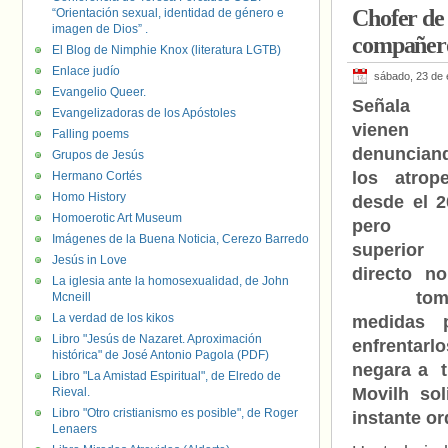
Chofer de
“Orientación sexual, identidad de género e
imagen de Dios” .
compañero
El Blog de Nimphie Knox (literatura LGTB)
Enlace judío
sábado, 23 de 
Evangelio Queer.
Señala 
Evangelizadoras de los Apóstoles
vienen
Falling poems
denuncian
Grupos de Jesús
los atrope
Hermano Cortés
Homo History
desde el 2
Homoerotic Art Museum
pero 
Imágenes de la Buena Noticia, Cerezo Barredo
superior
Jesús in Love
directo n
La iglesia ante la homosexualidad, de John
toma
Mcneill
La verdad de los kikos
medidas 
Libro "Jesús de Nazaret. Aproximación
enfrentarl
histórica" de José Antonio Pagola (PDF)
negara a t
Libro "La Amistad Espiritual", de Elredo de
Movilh sol
Rieval.
Libro "Otro cristianismo es posible", de Roger
instante o
Lenaers