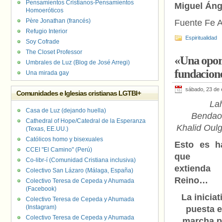
Pensamientos Cristianos-Pensamientos
Miguel Áng
Homoeróticos
Père Jonathan (francés)
Fuente Fe A
Refugio Interior
Espiritualidad
Soy Cofrade
The Closet Professor
«Una opor
Umbrales de Luz (Blog de José Arregi)
fundacione
Una mirada gay
sábado, 23 de 
Comunidades e Iglesias cristianas LGTBI+
La
Casa de Luz (dejando huella)
Bendao
Cathedral of Hope/Catedral de la Esperanza
Khalid Oul
(Texas, EE.UU.)
Católicos homo y bisexuales
Esto es h
CCEI "El Camino" (Perú)
que 
Co-libr-í (Comunidad Cristiana inclusiva)
extienda
Colectivo San Lázaro (Málaga, España)
Reino…
Colectivo Teresa de Cepeda y Ahumada
(Facebook)
La iniciat
Colectivo Teresa de Cepeda y Ahumada
(Instagram)
puesta 
Colectivo Teresa de Cepeda y Ahumada
marcha p