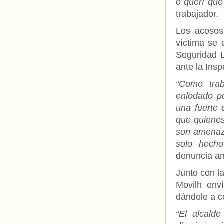
o querí que
trabajador.
Los acosos
víctima se e
Seguridad L
ante la Insp
“Como tra
enlodado po
una fuerte 
que quienes
son amenaza
solo hecho
denuncia an
Junto con la
Movilh env
dándole a c
“El alcald