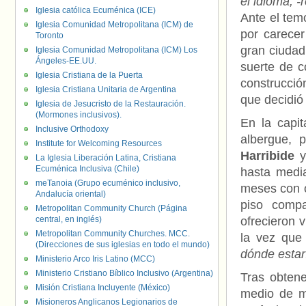
el idioma, 
Iglesia católica Ecuménica (ICE)
Ante el tem
Iglesia Comunidad Metropolitana (ICM) de
por carecer
Toronto
gran ciudad
Iglesia Comunidad Metropolitana (ICM) Los
Ángeles-EE.UU.
suerte de c
Iglesia Cristiana de la Puerta
construcció
Iglesia Cristiana Unitaria de Argentina
que decidió
Iglesia de Jesucristo de la Restauración.
(Mormones inclusivos).
En la capi
Inclusive Orthodoxy
albergue, 
Institute for Welcoming Resources
Harribide
y
La Iglesia Liberación Latina, Cristiana
Ecuménica Inclusiva (Chile)
hasta media
meTanoia (Grupo ecuménico inclusivo,
meses con o
Andalucía oriental)
piso compa
Metropolitan Community Church (Página
central, en inglés)
ofrecieron 
Metropolitan Community Churches. MCC.
la vez que
(Direcciones de sus iglesias en todo el mundo)
dónde estar
Ministerio Arco Iris Latino (MCC)
Ministerio Cristiano Bíblico Inclusivo (Argentina)
Tras obten
Misión Cristiana Incluyente (México)
medio de m
Misioneros Anglicanos Legionarios de