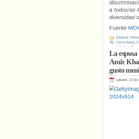
discriminac
a todos/as 
diversidad 
Fuente
MOV
General
,
Homof
Cerro Navia
,
C
MOVILH
,
Ósca
La esposa
Amir Khan
gusto mus
sábado, 23 de 