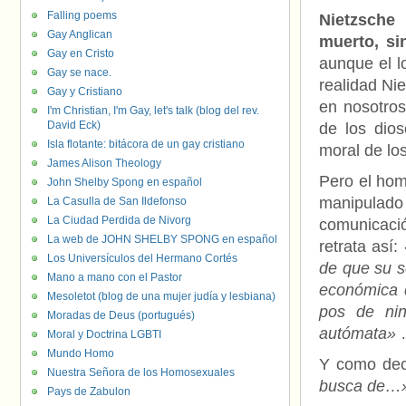
Falling poems
Nietzsche
Gay Anglican
muerto, si
Gay en Cristo
aunque el 
Gay se nace.
realidad Nie
Gay y Cristiano
en nosotros
I'm Christian, I'm Gay, let's talk (blog del rev.
David Eck)
de los dios
Isla flotante: bitácora de un gay cristiano
moral de lo
James Alison Theology
Pero el hom
John Shelby Spong en español
manipulad
La Casulla de San Ildefonso
La Ciudad Perdida de Nivorg
comunicació
La web de JOHN SHELBY SPONG en español
retrata así:
Los Universículos del Hermano Cortés
de que su s
Mano a mano con el Pastor
económica d
Mesoletot (blog de una mujer judía y lesbiana)
pos de ni
Moradas de Deus (portugués)
autómata»
Moral y Doctrina LGBTI
Mundo Homo
Y como dec
Nuestra Señora de los Homosexuales
busca de…
Pays de Zabulon