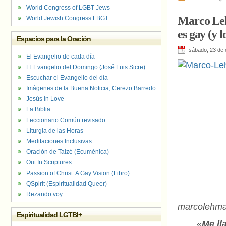
World Congress of LGBT Jews
Marco Leh
World Jewish Congress LBGT
es gay (y 
Espacios para la Oración
sábado, 23 de 
El Evangelio de cada día
El Evangelio del Domingo (José Luis Sicre)
Escuchar el Evangelio del día
Imágenes de la Buena Noticia, Cerezo Barredo
Jesús in Love
La Biblia
Leccionario Común revisado
Liturgia de las Horas
Meditaciones Inclusivas
Oración de Taizé (Ecuménica)
Out In Scriptures
Passion of Christ: A Gay Vision (Libro)
QSpirit (Espiritualidad Queer)
Rezando voy
marcolehm
Espiritualidad LGTBI+
«
Me ll