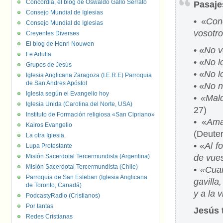
Concordia, el blog de Oswaldo Gallo Serrato
Pasaje
Consejo Mundial de Iglesias
• «
Con
Consejo Mundial de Iglesias
vosotro
Creyentes Diverses
El blog de Henri Nouwen
• «
No v
Fe Adulta
• «
No l
Grupos de Jesús
• «
No l
Iglesia Anglicana Zaragoza (I.E.R.E) Parroquia
de San Andres Apóstol
• «
No n
Iglesia según el Evangelio hoy
•
«Mald
Iglesia Unida (Carolina del Norte, USA)
27)
Instituto de Formación religiosa «San Cipriano»
• «
Ama
Kairos Evangelio
(Deute
La otra Iglesia.
• «
Al f
Lupa Protestante
Misión Sacerdotal Tercermundista (Argentina)
de vues
Misión Sacerdotal Tercermundista (Chile)
•
«Cuan
Parroquia de San Esteban (Iglesia Anglicana
gavilla
de Toronto, Canadá)
y a la 
PodcastyRadio (Cristianos)
Por tantas
Jesús 
Redes Cristianas