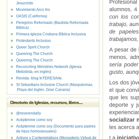
Profesiona
Jesucristo
alumnos, 4
Movimiento Arco Iris
con los co
OASIS (California)
Peregrino Reformado (Bautista Reformada
trabajo, au
Bíblica)
de papele
Primera Iglesia Cristiana Bíblica Inclusiva
trabajamos,
Protestants Inclusius
Queer Spirit Church
A pesar de 
Queering The Church
menos, adm
Queering The Church
sería poder
Reconciling Ministries Network (Iglesia
gusto, aunqu
Metodista, en inglés)
Revista- blog InTERESArte.
Los dos jóv
St Sebastians Inclusive Church (Maspalomas
el que conv
.Playa del Inglés. Gran Canaria)
que les sup
Directorio de Iglesias, recursos, libros....
deporte y 
experienci
@reverendally
socializar
Acéptenme como soy
Acéptenme como soy (Documento para padres
les acerca a
de hijos homosexuales)
La
iniciativ
Activos y Contemplativos (Monasterio Virtual de