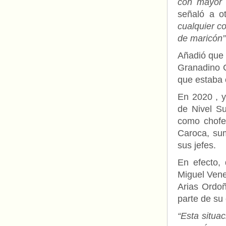
con mayor c
señaló a o
cualquier c
de maricón”
Añadió que 
Granadino C
que estaba 
En 2020 , y
de Nivel Su
como chofer
Caroca, su
sus jefes.
En efecto, 
Miguel Vene
Arias Ordoñ
parte de su 
“Esta situa