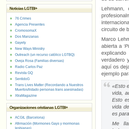
Lehmann, 
Noticias LGTBI+
profesional
76 Crimes
internacion
Agencia Presentes
circuito de 
CromosomaX
Dos Manzanas
Marco Lehm
Gayety
abierta a
‘P
New Ways Ministry
explicando
Outreach (un recurso católico LGTBQ)
verdadero y
Oveja Rosa (Familias diversas)
aquí os dej
Radio Carlos Paz
Revista GQ
ejemplo para
SentidoG
Trans Lives Matter (Recordando a Nuestros
«Esto e
Muertos/listado personas trans asesinadas)
vida, a
XtraMagazine
Esto e
vida de
Organizaciones cristianas LGTBI+
es para
ACGIL (Barcelona)
Me ll
Afirmación (Mormones Gays y mormonas
lesbianas)