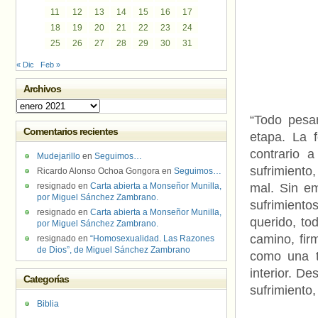
11
12
13
14
15
16
17
18
19
20
21
22
23
24
25
26
27
28
29
30
31
« Dic
Feb »
Archivos
Archivos
“Todo pesa
Comentarios recientes
etapa. La f
contrario 
Mudejarillo
en
Seguimos…
sufrimiento
Ricardo Alonso Ochoa Gongora
en
Seguimos…
resignado
en
Carta abierta a Monseñor Munilla,
mal. Sin em
por Miguel Sánchez Zambrano.
sufrimiento
resignado
en
Carta abierta a Monseñor Munilla,
querido, to
por Miguel Sánchez Zambrano.
camino, fi
resignado
en
“Homosexualidad. Las Razones
de Dios”, de Miguel Sánchez Zambrano
como una t
interior. De
Categorías
sufrimiento,
Biblia