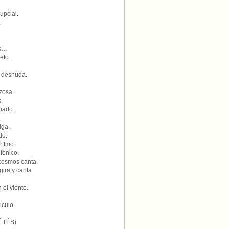
upcial.
.
as…
eto.
e desnuda.
zosa.
.
amado.
.
iga.
do.
ritmo.
fónico.
 cosmos canta.
ira y canta
 el viento.
lculo
ÊTÉS)