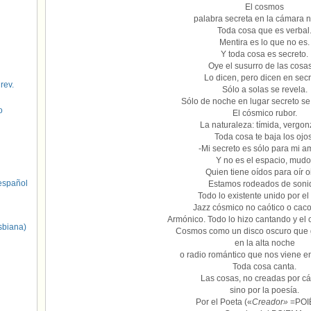
El cosmos
palabra secreta en la cámara n
Toda cosa que es verbal
Mentira es lo que no es.
Y toda cosa es secreto.
Oye el susurro de las cos
Lo dicen, pero dicen en secr
 rev.
Sólo a solas se revela.
Sólo de noche en lugar secreto s
o
El cósmico rubor.
La naturaleza: tímida, vergon
Toda cosa te baja los ojos
-Mi secreto es sólo para mi 
Y no es el espacio, mudo
Quien tiene oídos para oír o
spañol
Estamos rodeados de soni
Todo lo existente unido por el 
Jazz cósmico no caótico o caco
Armónico. Todo lo hizo cantando y el
sbiana)
Cosmos como un disco oscuro que g
en la alta noche
o radio romántico que nos viene en
Toda cosa canta.
Las cosas, no creadas por cá
sino por la poesía.
Por el Poeta («
Creador»
=POI