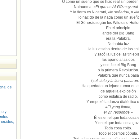
O como un sueño que se hizo real sin perder 
Nainuema:
«El que es ALGO muy real 
Y la tierra es Nicarani,
«lo soñado»
, o
«l
lo nacido de la nada como un sueño
El Génesis según los Witotos o Huitot
En el principio
antes del Big Bang
era la Palabra.
No había luz
la luz estaba dentro de las tin
y sacó la luz de las tiniebl
las apartó a las dos
y ese fue el Big Bang
o la primera Revolución.
Palabra que nunca pasa
(«
el cielo y la tierra pasar
Ha quedado un lejano rumor en el
sonal de
de aquella explosión
como estática de radio.
Y empezó la danza dialéctica c
«
El yang llama;
to y
el yin responde.
»
entes
Él es en el que toda cosa 
nocidos,
Y en el que toda cosa goz
Toda cosa coito.
Todo el cosmos cópula.
Todas las cosas aman, y él es el amor