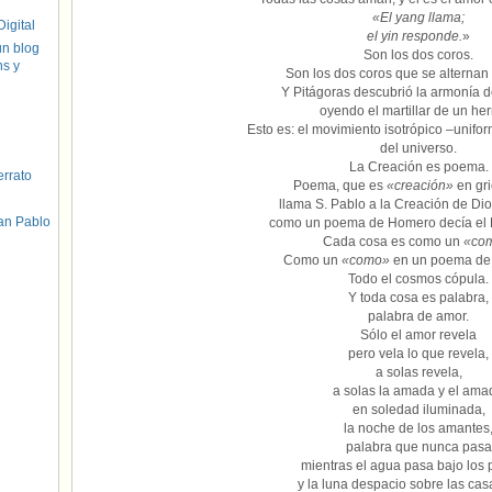
«El yang llama;
igital
el yin responde.
»
un blog
Son los dos coros.
hs y
Son los dos coros que se alternan
Y Pitágoras descubrió la armonía d
oyendo el martillar de un her
Esto es: el movimiento isotrópico –unif
del universo.
La Creación es poema.
errato
Poema, que es
«creación»
en gri
llama S. Pablo a la Creación de Di
an Pablo
como un poema de Homero decía el 
Cada cosa es como un
«co
Como un
«como»
en un poema de
Todo el cosmos cópula.
Y toda cosa es palabra,
palabra de amor.
Sólo el amor revela
pero vela lo que revela,
a solas revela,
a solas la amada y el ama
en soledad iluminada,
la noche de los amantes
palabra que nunca pasa
mientras el agua pasa bajo los
y la luna despacio sobre las cas