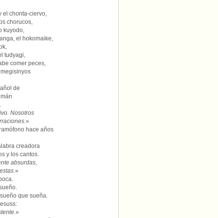
 el chonta-ciervo,
los chorucos,
yo kuyodo,
ilanga, el hokomaike,
ok,
el tudyagi,
sabe comer peces,
 himegisinyos
pañol de
lemán
.
ivo. Nosotros
rraciones.
»
gramófono hace años
alabra creadora
os y los cantos.
ente absurdas,
estas.
»
 boca.
sueño.
 sueño que sueña.
esuss:
stente.
»