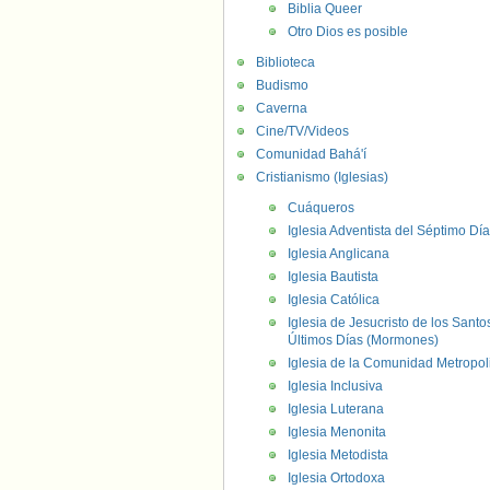
Biblia Queer
Otro Dios es posible
Biblioteca
Budismo
Caverna
Cine/TV/Videos
Comunidad Bahá'í
Cristianismo (Iglesias)
Cuáqueros
Iglesia Adventista del Séptimo Día
Iglesia Anglicana
Iglesia Bautista
Iglesia Católica
Iglesia de Jesucristo de los Santo
Últimos Días (Mormones)
Iglesia de la Comunidad Metropol
Iglesia Inclusiva
Iglesia Luterana
Iglesia Menonita
Iglesia Metodista
Iglesia Ortodoxa