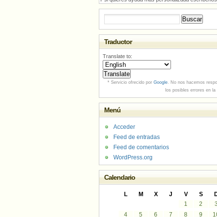
Buscar:
Traductor
Translate to:
* Servicio ofrecido por
Google
. No nos hacemos respo
los posibles errores en la
Menú
Acceder
Feed de entradas
Feed de comentarios
WordPress.org
Calendario
L
M
X
J
V
S
1
2
4
5
6
7
8
9
1