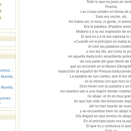
Todo lo que es pues es ver
7
Poema.
4
Las cosas existen en forma de 
Todo era noche, etc.
1
No había sol, ni luna, ni gente, ni anima
Era la palabra. (Palabra amor
Misterio y a la vez expresión de es
El que es y a la vez expresa lo 
«Cuando en el principio no había t
él creó las palabras (naiki
y nos las dio, así como la y
en aquella traducción amarillenta anó
de una parte del gran librón de
que yo encontré en el Museo Etnográf
guimos…
traducción al español de Presuss traduciendo 
La palabra de sus cantos, que él les di
 Munilla,
es la misma con que hizo la l
(hizo llover con su palabra y un 
 Munilla,
los muertos van a una región donde
«hablan
río abajo: el río es muy gra
azones
(lo que han oído del Amazonas seg
o
allí no han muerto de nue
y se encuentran bien río abajo si
Día llegará en que iremos río abaj
En el principio pues era la pa
El que es y comunica lo que