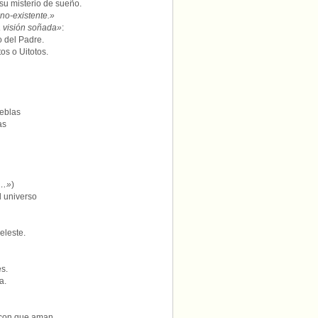
su misterio de sueño.
no-existente.»
a visión soñada»
:
 del Padre.
os o Uitotos.
ieblas
as
án…»
)
 universo
eleste.
es.
a.
 con que aman.