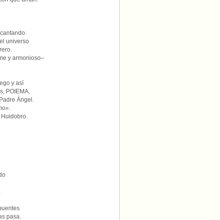
 cantando.
el universo
rero.
orme y armonioso–
ego y así
os, POIEMA,
Padre Ángel.
mo»
.
 Huidobro.
do
,
 puentes
as pasa.