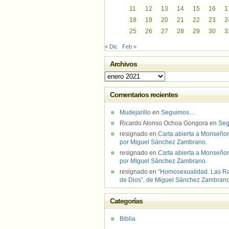
11
12
13
14
15
16
1
18
19
20
21
22
23
2
25
26
27
28
29
30
3
« Dic
Feb »
Archivos
Archivos
Comentarios recientes
Mudejarillo
en
Seguimos…
Ricardo Alonso Ochoa Gongora
en
Se
resignado
en
Carta abierta a Monseñor
por Miguel Sánchez Zambrano.
resignado
en
Carta abierta a Monseñor
por Miguel Sánchez Zambrano.
resignado
en
“Homosexualidad. Las R
de Dios”, de Miguel Sánchez Zambran
Categorías
Biblia