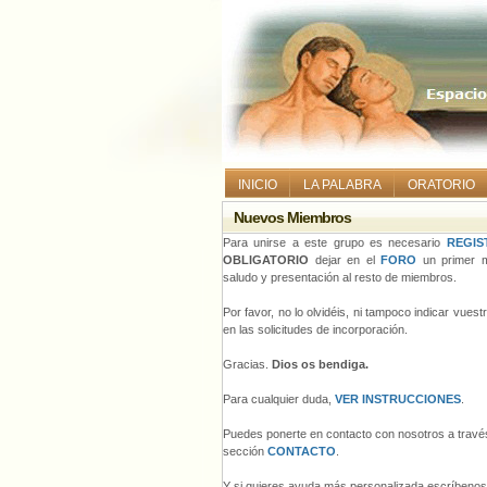
INICIO
LA PALABRA
ORATORIO
Nuevos Miembros
Para unirse a este grupo es necesario
REGIS
OBLIGATORIO
dejar en el
FORO
un primer m
saludo y presentación al resto de miembros.
Por favor, no lo olvidéis, ni tampoco indicar vues
en las solicitudes de incorporación.
Gracias.
Dios os bendiga.
Para cualquier duda,
VER INSTRUCCIONES
.
Puedes ponerte en contacto con nosotros a través
sección
CONTACTO
.
Y si quieres ayuda más personalizada escríbeno