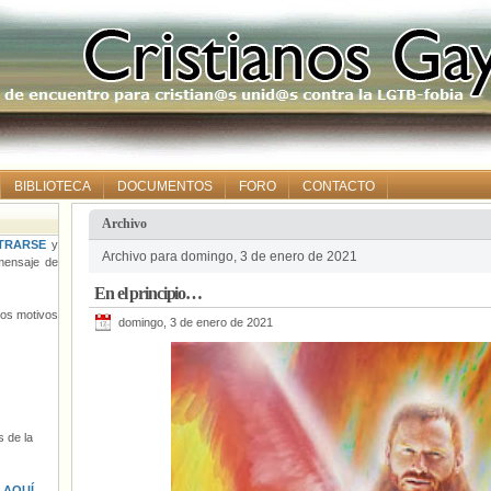
BIBLIOTECA
DOCUMENTOS
FORO
CONTACTO
Archivo
TRARSE
y
Archivo para domingo, 3 de enero de 2021
ensaje de
En el principio…
tros motivos
domingo, 3 de enero de 2021
 de la
s
AQUÍ