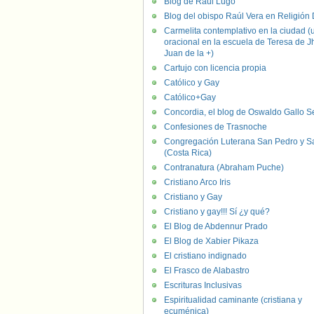
Blog de Raúl Lugo
Blog del obispo Raúl Vera en Religión D
Carmelita contemplativo en la ciudad (
oracional en la escuela de Teresa de J
Juan de la +)
Cartujo con licencia propia
Católico y Gay
Católico+Gay
Concordia, el blog de Oswaldo Gallo S
Confesiones de Trasnoche
Congregación Luterana San Pedro y S
(Costa Rica)
Contranatura (Abraham Puche)
Cristiano Arco Iris
Cristiano y Gay
Cristiano y gay!!! Sí ¿y qué?
El Blog de Abdennur Prado
El Blog de Xabier Pikaza
El cristiano indignado
El Frasco de Alabastro
Escrituras Inclusivas
Espiritualidad caminante (cristiana y
ecuménica)