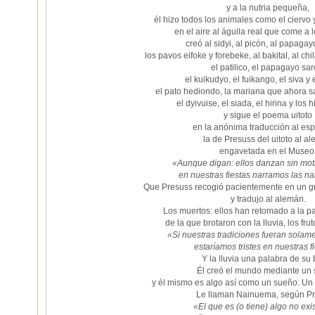
y a la nutria pequeña,
él hizo todos los animales como el ciervo y
en el aire al águila real que come a 
creó al sidyi, al picón, al papaga
los pavos eifoke y forebeke, al bakital, al ch
el patilico, el papagayo sar
el kuikudyo, el fuikango, el siva y 
el pato hediondo, la mariana que ahora 
el dyivuise, el siada, el hirina y los
y sigue el poema uitoto
en la anónima traducción al es
la de Presuss del uitoto al a
engavetada en el Museo
«Aunque digan: ellos danzan sin mot
en nuestras fiestas narramos las na
Que Presuss recogió pacientemente en un 
y tradujo al alemán.
Los muertos: ellos han retomado a la p
de la que brotaron con la lluvia, los frut
«Si nuestras tradiciones fueran solam
estaríamos tristes en nuestras fi
Y la lluvia una palabra de su
Él creó el mundo mediante un 
y él mismo es algo así como un sueño. Un
Le llaman Nainuema, según Pr
«El que es (o tiene) algo no exi