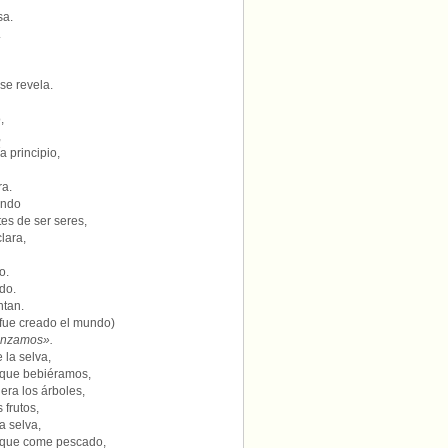
sa.
.
se revela.
,
,
a principio,
ra.
ando
es de ser seres,
lara,
o.
do.
ntan.
 fue creado el mundo)
anzamos».
 la selva,
 que bebiéramos,
ra los árboles,
 frutos,
a selva,
, que come pescado,