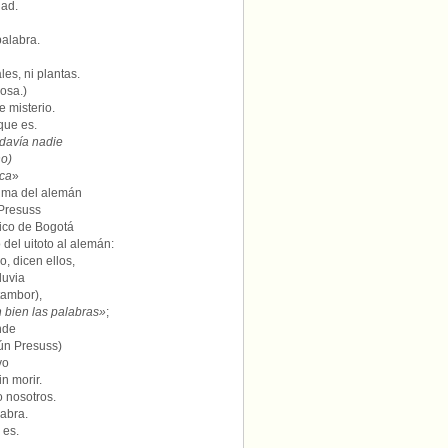
dad.
palabra.
les, ni plantas.
osa.)
e misterio.
que es.
odavía nadie
no)
uca
»
nima del alemán
 Presuss
ico de Bogotá
del uitoto al alemán:
o, dicen ellos,
luvia
tambor),
 bien las palabras»
;
nde
ún Presuss)
vo
n morir.
o nosotros.
labra.
 es.