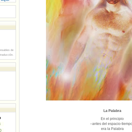
nsables de
 traducción.
La Palabra
D
En el principio
–antes del espacio-tiemp
3
era la Palabra
0