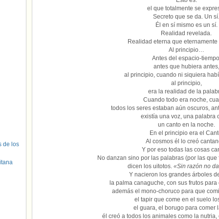
Esto es:
el que totalmente se expre
Secreto que se da. Un sí
Él en sí mismo es un sí.
Realidad revelada.
Realidad eterna que eternamente 
Al principio…
Antes del espacio-tiempo
antes que hubiera antes
al principio, cuando ni siquiera habí
al principio,
era la realidad de la palab
Cuando todo era noche, cu
todos los seres estaban aún oscuros, ant
existía una voz, una palabra c
un canto en la noche.
En el principio era el Cant
Al cosmos él lo creó cantan
s de los
Y por eso todas las cosas ca
No danzan sino por las palabras (por las que
itana
dicen los uitotos.
«Sin razón no d
Y nacieron los grandes árboles de
la palma canaguche, con sus frutos para
además el mono-choruco para que comie
el tapir que come en el suelo los
el guara, el borugo para comer l
él creó a todos los animales como la nutria