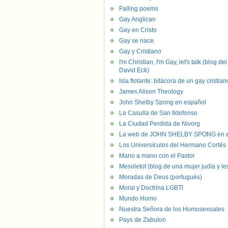
Falling poems
Gay Anglican
Gay en Cristo
Gay se nace.
Gay y Cristiano
I'm Christian, I'm Gay, let's talk (blog del
David Eck)
Isla flotante: bitácora de un gay cristian
James Alison Theology
John Shelby Spong en español
La Casulla de San Ildefonso
La Ciudad Perdida de Nivorg
La web de JOHN SHELBY SPONG en e
Los Universículos del Hermano Cortés
Mano a mano con el Pastor
Mesoletot (blog de una mujer judía y le
Moradas de Deus (portugués)
Moral y Doctrina LGBTI
Mundo Homo
Nuestra Señora de los Homosexuales
Pays de Zabulon