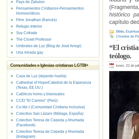
Pays de Zabulon
(Fragment
Pensamientos Cristianos-Pensamientos
Homoeróticos
histórico p
Père Jonathan (francés)
capítulo ded
Refugio Interior
Biblia
,
Espiritua
Soy Cofrade
Christine de Pi
The Closet Professor
Ciudad de las
“El crist
Umbrales de Luz (Blog de José Arregi)
Una mirada gay
teólogo.
Comunidades e Iglesias cristianas LGTBI+
lunes, 22 de ju
Casa de Luz (dejando huella)
Cathedral of Hope/Catedral de la Esperanza
(Texas, EE.UU.)
Católicos homo y bisexuales
CCEI "El Camino" (Perú)
Co-libr-í (Comunidad Cristiana inclusiva)
Colectivo San Lázaro (Málaga, España)
Colectivo Teresa de Cepeda y Ahumada
(Facebook)
Colectivo Teresa de Cepeda y Ahumada
(Instagram)