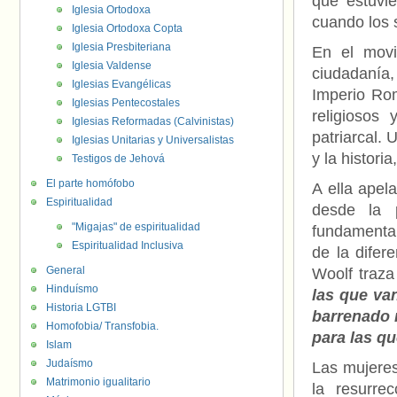
que estuvie
Iglesia Ortodoxa
cuando los 
Iglesia Ortodoxa Copta
Iglesia Presbiteriana
En el movi
Iglesia Valdense
ciudadanía,
Iglesias Evangélicas
Imperio Rom
Iglesias Pentecostales
religiosos
Iglesias Reformadas (Calvinistas)
patriarcal. 
Iglesias Unitarias y Universalistas
y la histori
Testigos de Jehová
El parte homófobo
A ella apel
Espiritualidad
desde la 
"Migajas" de espiritualidad
fundamental
Espiritualidad Inclusiva
de la difer
General
Woolf traz
Hinduísmo
las que van
Historia LGTBI
barrenado 
Homofobia/ Transfobia.
para las qu
Islam
Judaísmo
Las mujeres
Matrimonio igualitario
la resurre