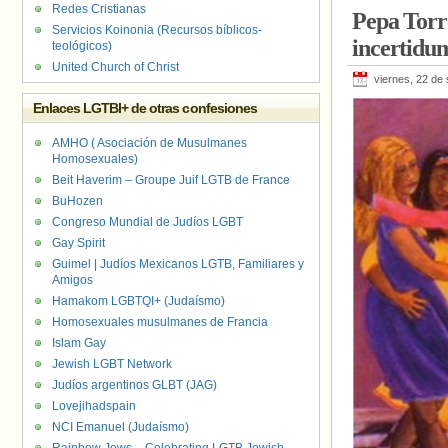
Ciudad de las
Redes Cristianas
Pepa Torr
Servicios Koinonia (Recursos bíblicos-
incertidu
teológicos)
United Church of Christ
viernes, 22 de
Enlaces LGTBI+ de otras confesiones
AMHO ( Asociación de Musulmanes
Homosexuales)
Beit Haverim – Groupe Juif LGTB de France
BuHozen
Congreso Mundial de Judíos LGBT
Gay Spirit
Guimel | Judíos Mexicanos LGTB, Familiares y
Amigos
Hamakom LGBTQI+ (Judaísmo)
Homosexuales musulmanes de Francia
Islam Gay
Jewish LGBT Network
Judíos argentinos GLBT (JAG)
Lovejihadspain
NCI Emanuel (Judaísmo)