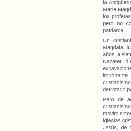
la Antigüeda
María Magda
los profetas
pero no co
patriarcal.
Un cristia
Magdala, lu
años, a sie
Nazaret du
excavacione
importante
cristianism
derrotado po
Pero de aq
cristianism
movimiento
iglesias cr
Jesús, de 