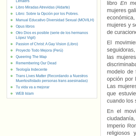
Lenaers
libro
En me
Libro Miradas Atrevidas (Aldarte)
mujeres gal
Libro: Sobre la Opción por los Pobres.
económica, 
Manual Educativo Diversidad Sexual (MOVILH)
mujeres y s
Opus libros
de curacione
Otro Dios es posible (serie de los hermanos
López Vigil)
El movimie
Passion of Christ: A Gay Vision (Libro)
seguidoras,
Proyecto Todo Mejora (Perú)
las mujere
Queering The Map
Remembering Our Dead
discriminaba
Teología Indecente
modelo de f
Trans Lives Matter (Recordando a Nuestros
opción por 
Muertos/listado personas trans asesinadas)
Las mujeres
Tu vida va a mejorar
que estuvie
WEB Islam
cuando los 
En el movi
ciudadanía,
Imperio Rom
religiosos