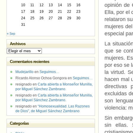
opinión de 
10
11
12
13
14
15
16
Ella, por el
17
18
19
20
21
22
23
24
25
26
27
28
29
30
relataron s
31
mujeres del
especial par
« Sep
La situació
Archivos
que se conf
Archivos
mujeres. Es
Comentarios recientes
por eso se l
la virtud. 
Mudejarillo
en
Seguimos…
Ricardo Alonso Ochoa Gongora
en
Seguimos…
hacen mal u
resignado
en
Carta abierta a Monseñor Munilla,
directivas
por Miguel Sánchez Zambrano.
excluidas d
resignado
en
Carta abierta a Monseñor Munilla,
son lengua
por Miguel Sánchez Zambrano.
resignado
en
“Homosexualidad. Las Razones
violencia: mo
de Dios”, de Miguel Sánchez Zambrano
Sin embargo
Categorías
sin ellas.
cristianis