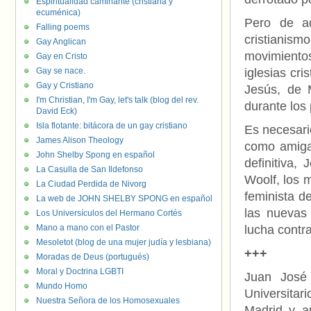
Espiritualidad caminante (cristiana y
ecuménica)
Pero de aq
Falling poems
cristianism
Gay Anglican
movimiento
Gay en Cristo
Gay se nace.
iglesias cr
Gay y Cristiano
Jesús, de 
I'm Christian, I'm Gay, let's talk (blog del rev.
durante los
David Eck)
Isla flotante: bitácora de un gay cristiano
Es necesari
James Alison Theology
como amiga,
John Shelby Spong en español
definitiva,
La Casulla de San Ildefonso
Woolf, los 
La Ciudad Perdida de Nivorg
feminista de
La web de JOHN SHELBY SPONG en español
las nuevas
Los Universículos del Hermano Cortés
Mano a mano con el Pastor
lucha contra
Mesoletot (blog de una mujer judía y lesbiana)
+++
Moradas de Deus (portugués)
Moral y Doctrina LGBTI
Juan José 
Mundo Homo
Universita
Nuestra Señora de los Homosexuales
Madrid y a