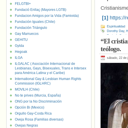
FELGTBI+
Cristianisme
Fundació Enllaç (Mayores LGTB)
Fundacion Amigos por la Vida (Famivida)
[1]
https:/
Fundación Iguales (Chile)
Espiritualidad
Fundación Triángulo
Dorothy Day
,
H
Gay Marruecos
Teología Femin
“El crist
GEHITU
Gylda
teólogo.
Hegoak
ILGA
sábado, 22 de j
ILGALAC ( Asociación Internacional de
Lesbianas, Gays, Bisexuales, Trans e Intersex
para América Latina y el Caribe)
International Gay & Lesbian Human Rights
Commission (IGLHRC)
MOVILH (Chile)
No te prives (Murcia, España)
ONG por la No Discriminación
Opción Bi (Mexico)
Orgullo Gay-Costa Rica
Oveja Rosa (Familias diversas)
Ovejas Negras