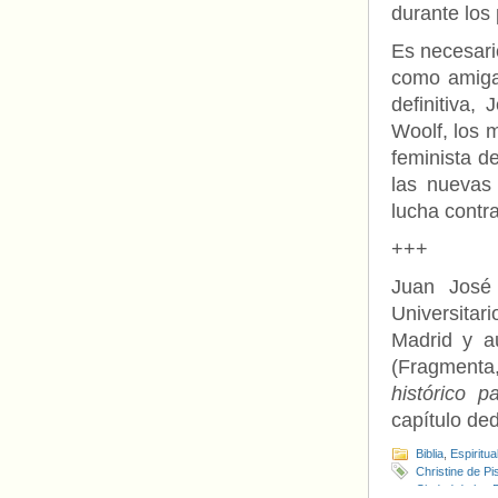
durante los
Es necesari
como amiga,
definitiva,
Woolf, los 
feminista de
las nuevas
lucha contra
+++
Juan José 
Universita
Madrid y a
(Fragment
histórico p
capítulo ded
Biblia
,
Espiritua
Christine de Pi
Ciudad de las