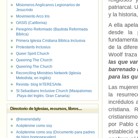
Misioneros Anglicanos Legionarios de
patriarcal. 
Jesucristo
y la histori
Movimiento Arco Iris
OASIS (California)
A ella apel
Peregrino Reformado (Bautista Reformada
desde la 
Bíblica)
fundamental
Primera Iglesia Cristiana Bíblica Inclusiva
de la difer
Protestants Inclusius
Queer Spirit Church
Woolf traz
Queering The Church
las que van
Queering The Church
barrenado 
Reconciling Ministries Network (Iglesia
para las qu
Metodista, en inglés)
Revista- blog InTERESArte.
Las mujeres
St Sebastians Inclusive Church (Maspalomas
la resurre
.Playa del Inglés. Gran Canaria)
incrédulos a
Directorio de Iglesias, recursos, libros....
cristiana.
cristianism
@reverendally
por Pablo 
Acéptenme como soy
estableció 
Acéptenme como soy (Documento para padres
de hijos homosexuales)