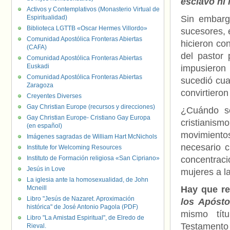
esclavo ni 
Activos y Contemplativos (Monasterio Virtual de
Espiritualidad)
Sin embarg
Biblioteca LGTTB «Oscar Hermes Villordo»
sucesores, e
Comunidad Apostólica Fronteras Abiertas
hicieron co
(CAFA)
del pastor 
Comunidad Apostólica Fronteras Abiertas
Euskadi
impusieron 
Comunidad Apostólica Fronteras Abiertas
sucedió cua
Zaragoza
convirtieron
Creyentes Diverses
Gay Christian Europe (recursos y direcciones)
¿Cuándo se
Gay Christian Europe- Cristiano Gay Europa
cristianism
(en español)
movimientos
Imágenes sagradas de William Hart McNichols
necesario c
Institute for Welcoming Resources
Instituto de Formación religiosa «San Cipriano»
concentraci
Jesús in Love
mujeres a l
La iglesia ante la homosexualidad, de John
Mcneill
Hay que re
Libro "Jesús de Nazaret. Aproximación
los Apósto
histórica" de José Antonio Pagola (PDF)
mismo títu
Libro "La Amistad Espiritual", de Elredo de
Testamento 
Rieval.