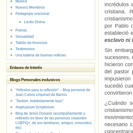
Música
incrédulos a
Nuevos Miembros
cristiana.
Pedagogía oracional
cristianism
Lectio Divina
por Pablo 
Poesía
estableció 
Sexualidad
esclavo ni 
Tablón de Anuncios
Testimonios
Sin embarg
Una batería de buenas noticias
sucesores, e
hicieron co
Enlaces de Interés
del pastor 
impusieron 
Blogs Personales inclusivos
sucedió cua
"Artículos para la reflexión" – Blog personal de
convirtieron
Juan Carlos Urquhart de Barros.
"Sedom. Indebidamente tuyo"
¿Cuándo se
Anglicanum Scriptorium
cristianism
Blog de Jesús Donaire (acompañamiento y
movimientos
reflexión en favor de las personas creyentes
LGBTIQ+, de sus familiares, amigos, conocidos,
necesario c
etc)
concentraci