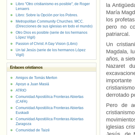
Libro "Otro cristianismo es posible", de Roger
la Antigüeda
Lenaers
María Magda
Libro: Sobre la Opción por los Pobres.
los profetas
Metropolitan Community Churches. MCC.
pero no co
(Direcciones de sus iglesias en todo el mundo)
Otro Dios es posible (serie de los hermanos
patriarcal.
López Vigil)
Un cristia
Passion of Christ: A Gay Vision (Libro)
Un tal Jesús (serie de los hermanos López
Magdala, lu
Vigil)
años, a sie
Nazaret du
Enlaces cristianos
excavacione
Amigos de Tomás Merton
importante
Apoyo a Juan Masiá
cristianism
ATRIO
derrotado po
Comunidad Apostólica Fronteras Abiertas
(CAFA)
Pero de aq
Comunidad Apostólica Fronteras Abiertas
cristianism
Euskadi
movimiento
Comunidad Apostólica Fronteras Abiertas
Zaragoza
iglesias cr
Comunidad de Taizé
Jesús, de 