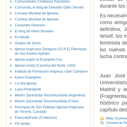
Comunidades Cristianas Populares
durante los
Concordia, el blog de Oswaldo Gallo Serrato
Consejo Mundial de Iglesias
Es necesari
Consejo Mundial de Iglesias
como amiga,
Creyentes Diverses
definitiva,
El blog de Henri Nouwen
Woolf, los 
Fe Adulta
feminista de
Grupos de Jesús
las nuevas
Iglesia Anglicana Zaragoza (I.E.R.E) Parroquia
de San Andres Apóstol
lucha contra
Iglesia según el Evangelio hoy
Iglesia Unida (Carolina del Norte, USA)
Instituto de Formación religiosa «San Cipriano»
Juan José 
Kairos Evangelio
Universita
La otra Iglesia.
Madrid y a
Lupa Protestante
Misión Sacerdotal Tercermundista (Argentina)
(Fragment
Misión Sacerdotal Tercermundista (Chile)
histórico p
Parroquia de San Esteban (Iglesia Anglicana
capítulo ded
de Toronto, Canadá)
PodcastyRadio (Cristianos)
Biblia
,
Espiritua
Christine de Pi
Por tantas