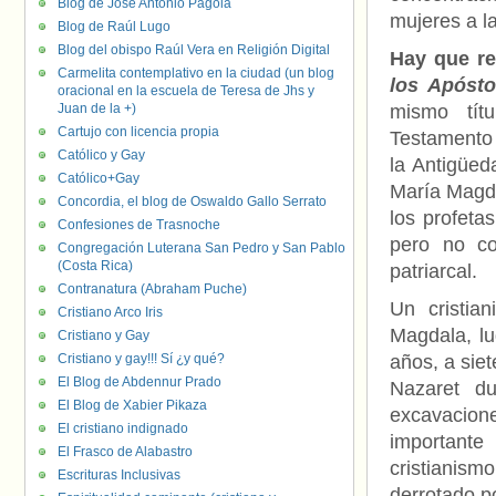
Blog de José Antonio Pagola
mujeres a l
Blog de Raúl Lugo
Blog del obispo Raúl Vera en Religión Digital
Hay que re
Carmelita contemplativo en la ciudad (un blog
los Apósto
oracional en la escuela de Teresa de Jhs y
Juan de la +)
mismo títu
Cartujo con licencia propia
Testamento 
Católico y Gay
la Antigüeda
Católico+Gay
María Magda
Concordia, el blog de Oswaldo Gallo Serrato
los profetas
Confesiones de Trasnoche
pero no co
Congregación Luterana San Pedro y San Pablo
(Costa Rica)
patriarcal.
Contranatura (Abraham Puche)
Un cristia
Cristiano Arco Iris
Magdala, lu
Cristiano y Gay
Cristiano y gay!!! Sí ¿y qué?
años, a sie
El Blog de Abdennur Prado
Nazaret du
El Blog de Xabier Pikaza
excavacione
El cristiano indignado
importante
El Frasco de Alabastro
cristianism
Escrituras Inclusivas
derrotado po