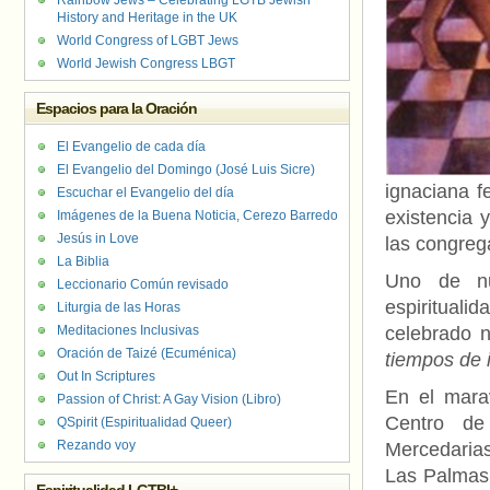
Rainbow Jews – Celebrating LGTB Jewish
History and Heritage in the UK
World Congress of LGBT Jews
World Jewish Congress LBGT
Espacios para la Oración
El Evangelio de cada día
El Evangelio del Domingo (José Luis Sicre)
ignaciana 
Escuchar el Evangelio del día
existencia 
Imágenes de la Buena Noticia, Cerezo Barredo
Jesús in Love
las congreg
La Biblia
Uno de nu
Leccionario Común revisado
espirituali
Liturgia de las Horas
Meditaciones Inclusivas
celebrado 
Oración de Taizé (Ecuménica)
tiempos de 
Out In Scriptures
En el marav
Passion of Christ: A Gay Vision (Libro)
Centro de 
QSpirit (Espiritualidad Queer)
Rezando voy
Mercedarias
Las Palmas 