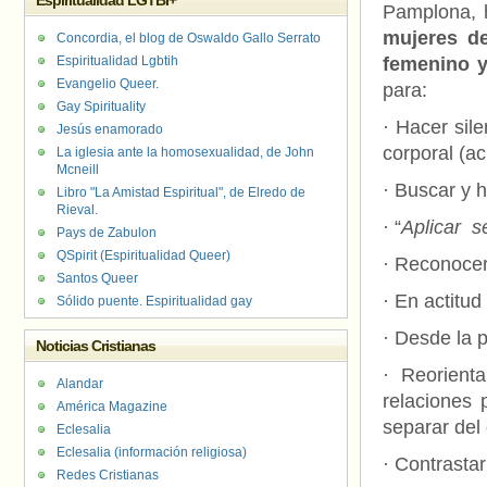
Espiritualidad LGTBI+
Pamplona, 
mujeres de
Concordia, el blog de Oswaldo Gallo Serrato
Espiritualidad Lgbtih
femenino y
Evangelio Queer.
para:
Gay Spirituality
· Hacer sile
Jesús enamorado
corporal (ac
La iglesia ante la homosexualidad, de John
Mcneill
· Buscar y h
Libro "La Amistad Espiritual", de Elredo de
Rieval.
· “
Aplicar s
Pays de Zabulon
QSpirit (Espiritualidad Queer)
· Reconocer
Santos Queer
· En actitu
Sólido puente. Espiritualidad gay
· Desde la 
Noticias Cristianas
· Reorient
Alandar
relaciones 
América Magazine
separar del
Eclesalia
Eclesalia (información religiosa)
· Contrasta
Redes Cristianas