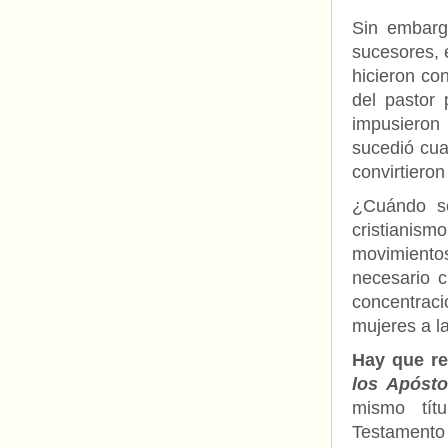
Sin embarg
sucesores, e
hicieron co
del pastor 
impusieron 
sucedió cua
convirtieron
¿Cuándo se
cristianism
movimientos
necesario c
concentraci
mujeres a l
Hay que re
los Apósto
mismo títu
Testamento 