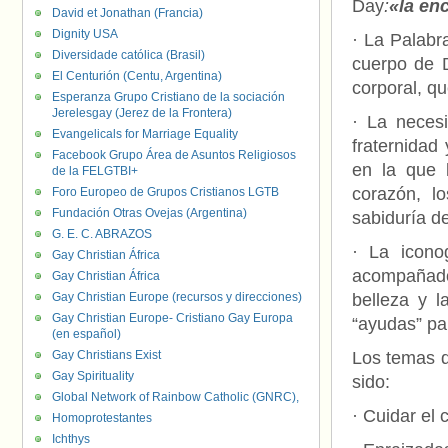
Day
:
«la en
David et Jonathan (Francia)
Dignity USA
· La Palabr
Diversidade católica (Brasil)
cuerpo de D
El Centurión (Centu, Argentina)
corporal, q
Esperanza Grupo Cristiano de la sociación
Jerelesgay (Jerez de la Frontera)
· La necesi
Evangelicals for Marriage Equality
fraternidad
Facebook Grupo Área de Asuntos Religiosos
en la que 
de la FELGTBI+
corazón, lo
Foro Europeo de Grupos Cristianos LGTB
Fundación Otras Ovejas (Argentina)
sabiduría de
G. E. C. ABRAZOS
· La icono
Gay Christian África
acompañado
Gay Christian África
Gay Christian Europe (recursos y direcciones)
belleza y l
Gay Christian Europe- Cristiano Gay Europa
“ayudas” par
(en español)
Gay Christians Exist
Los temas 
Gay Spirituality
sido:
Global Network of Rainbow Catholic (GNRC),
· Cuidar el 
Homoprotestantes
Ichthys