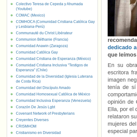
Colectivo Teresa de Cepeda y Ahumada
(Youtube)
COMAC (Mexico)
COMHOCA (Comunidad Cristiana Católica Gay
y Lesbiana-Perú)
Communauté du Christ Libérateur
recomenda
Communion Béthanie (Francia)
Comunidad Anawin (Zaragoza)
dedicado a 
Comunidad Católica Gay
que leímos
Comunidad Cristiana de Esperanza (México)
En su obr
Comunidad Cristiana Inclusiva "Testigos de
Esperanza" (Chile)
escritora f
Comunidad de la Diversidad (Iglesia Luterana
imagen nega
de Costa Rica)
tenía de s
Comunidad del Discípulo Amado
comportami
Comunidad Homosexual Católica de México
Comunidad Inclusiva Esperanza (Venezuela)
opinión de 
Corazón De Jesús Lgbt
Ella, por el
Covenant Network of Presbyterians
relataron s
Creyentes Diverses
mujeres del
CRISMHOM
especial par
Cristianismo en Diversidad