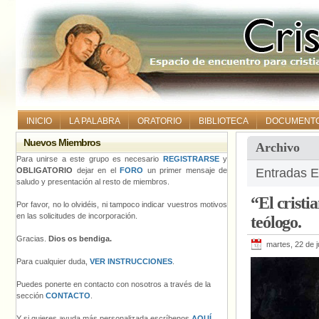
INICIO
LA PALABRA
ORATORIO
BIBLIOTECA
DOCUMENT
Nuevos Miembros
Archivo
Para unirse a este grupo es necesario
REGISTRARSE
y
OBLIGATORIO
dejar en el
FORO
un primer mensaje de
Entradas E
saludo y presentación al resto de miembros.
“El crist
Por favor, no lo olvidéis, ni tampoco indicar vuestros motivos
en las solicitudes de incorporación.
teólogo.
Gracias.
Dios os bendiga.
martes, 22 de j
Para cualquier duda,
VER INSTRUCCIONES
.
Puedes ponerte en contacto con nosotros a través de la
sección
CONTACTO
.
Y si quieres ayuda más personalizada escríbenos
AQUÍ