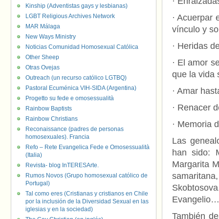
· Enraizada
Kinship (Adventistas gays y lesbianas)
LGBT Religious Archives Network
· Acuerpar 
MAR Málaga
vínculo y so
New Ways Ministry
· Heridas d
Noticias Comunidad Homosexual Católica
Other Sheep
· El amor se
Otras Ovejas
que la vida 
Outreach (un recurso católico LGTBQ)
Pastoral Ecuménica VIH-SIDA (Argentina)
· Amar hast
Progetto su fede e omosessualità
· Renacer d
Rainbow Baptists
Rainbow Christians
· Memoria d
Reconaissance (padres de personas
homosexuales). Francia
Las geneal
Refo – Rete Evangelica Fede e Omosessualità
han sido: 
(Italia)
Margarita M
Revista- blog InTERESArte.
samaritana,
Rumos Novos (Grupo homosexual católico de
Portugal)
Skobtosova.
Tal como eres (Cristianas y cristianos en Chile
Evangelio
por la inclusión de la Diversidad Sexual en las
iglesias y en la sociedad)
También des