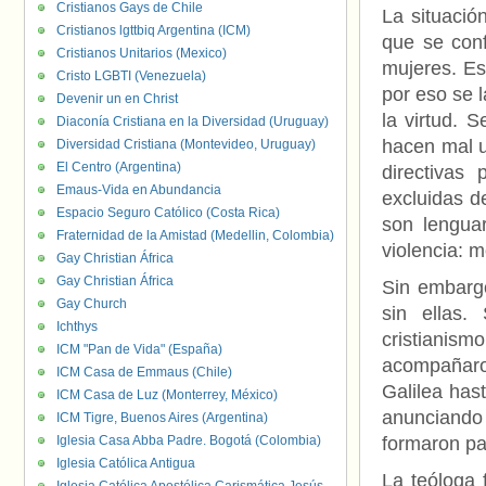
Cristianos Gays de Chile
La situació
Cristianos lgttbiq Argentina (ICM)
que se conf
Cristianos Unitarios (Mexico)
mujeres. Es
Cristo LGBTI (Venezuela)
por eso se l
Devenir un en Christ
la virtud. 
Diaconía Cristiana en la Diversidad (Uruguay)
hacen mal u
Diversidad Cristiana (Montevideo, Uruguay)
El Centro (Argentina)
directivas
Emaus-Vida en Abundancia
excluidas d
Espacio Seguro Católico (Costa Rica)
son lengua
Fraternidad de la Amistad (Medellin, Colombia)
violencia: mo
Gay Christian África
Gay Christian África
Sin embargo
Gay Church
sin ellas.
Ichthys
cristianis
ICM "Pan de Vida" (España)
acompañaro
ICM Casa de Emmaus (Chile)
Galilea hast
ICM Casa de Luz (Monterrey, México)
anunciando 
ICM Tigre, Buenos Aires (Argentina)
Iglesia Casa Abba Padre. Bogotá (Colombia)
formaron pa
Iglesia Católica Antigua
La teóloga 