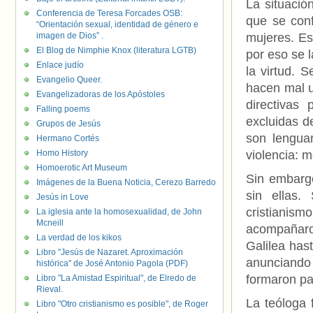
La situació
Conferencia de Teresa Forcades OSB:
que se conf
“Orientación sexual, identidad de género e
imagen de Dios” .
mujeres. Es
El Blog de Nimphie Knox (literatura LGTB)
por eso se l
Enlace judío
la virtud. 
Evangelio Queer.
hacen mal u
Evangelizadoras de los Apóstoles
directivas
Falling poems
excluidas d
Grupos de Jesús
son lengua
Hermano Cortés
Homo History
violencia: mo
Homoerotic Art Museum
Sin embargo
Imágenes de la Buena Noticia, Cerezo Barredo
sin ellas.
Jesús in Love
cristianis
La iglesia ante la homosexualidad, de John
Mcneill
acompañaro
La verdad de los kikos
Galilea hast
Libro "Jesús de Nazaret. Aproximación
anunciando 
histórica" de José Antonio Pagola (PDF)
formaron pa
Libro "La Amistad Espiritual", de Elredo de
Rieval.
La teóloga 
Libro "Otro cristianismo es posible", de Roger