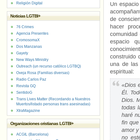
Religión Digital
Un espacio 
acompañante
Noticias LGTBI+
de conscien
hacer proc
76 Crimes
comunidad 
Agencia Presentes
CromosomaX
espacio q
Dos Manzanas
conocimient
Gayety
construido 
New Ways Ministry
una de las
Outreach (un recurso católico LGTBQ)
espiritual:
Oveja Rosa (Familias diversas)
Radio Carlos Paz
«Dios e
Revista GQ
Él. To
SentidoG
Trans Lives Matter (Recordando a Nuestros
Dios. M
Muertos/listado personas trans asesinadas)
todas l
XtraMagazine
haré nu
fin que
Organizaciones cristianas LGTBI+
amor y
ACGIL (Barcelona)
no est