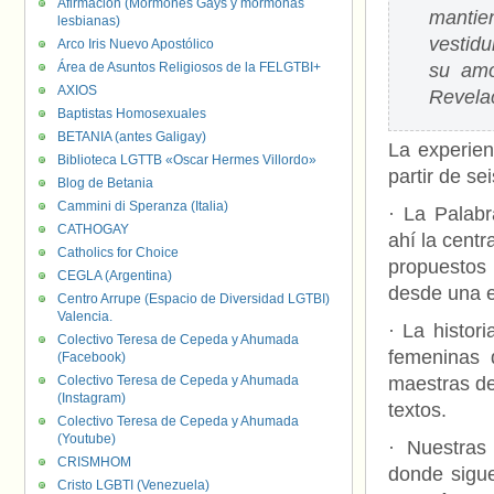
Afirmación (Mormones Gays y mormonas
mantien
lesbianas)
vestid
Arco Iris Nuevo Apostólico
Área de Asuntos Religiosos de la FELGTBI+
su amo
AXIOS
Revela
Baptistas Homosexuales
BETANIA (antes Galigay)
La experien
Biblioteca LGTTB «Oscar Hermes Villordo»
partir de s
Blog de Betania
Cammini di Speranza (Italia)
· La Palab
CATHOGAY
ahí la centr
Catholics for Choice
propuestos
CEGLA (Argentina)
desde una e
Centro Arrupe (Espacio de Diversidad LGTBI)
Valencia.
· La histor
Colectivo Teresa de Cepeda y Ahumada
femeninas 
(Facebook)
Colectivo Teresa de Cepeda y Ahumada
maestras de 
(Instagram)
textos.
Colectivo Teresa de Cepeda y Ahumada
(Youtube)
· Nuestras 
CRISMHOM
donde sigu
Cristo LGBTI (Venezuela)