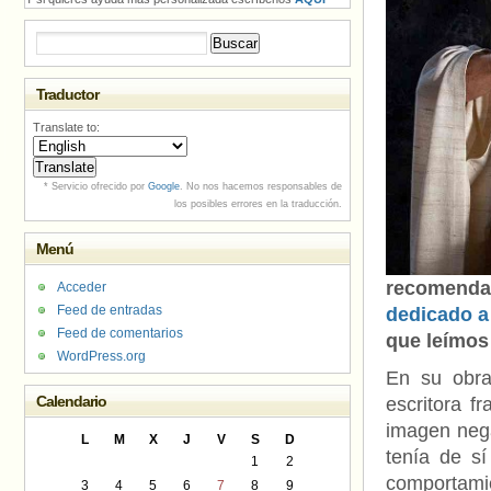
Buscar:
Traductor
Translate to:
* Servicio ofrecido por
Google
. No nos hacemos responsables de
los posibles errores en la traducción.
Menú
recomenda
Acceder
Feed de entradas
dedicado a 
Feed de comentarios
que leímos
WordPress.org
En su obr
Calendario
escritora f
imagen nega
L
M
X
J
V
S
D
tenía de s
1
2
comportami
3
4
5
6
7
8
9