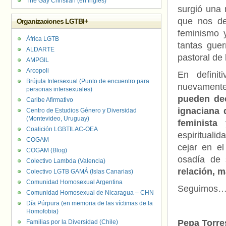
The Gay Christian (en inglés)
surgió una 
que nos de
Organizaciones LGTBI+
feminismo y
África LGTB
tantas guer
ALDARTE
pastoral de
AMPGIL
Arcopoli
En defini
Brújula Intersexual (Punto de encuentro para
nuevamente
personas intersexuales)
pueden dec
Caribe Afirmativo
ignaciana 
Centro de Estudios Género y Diversidad
(Montevideo, Uruguay)
feminista
Coalición LGBTILAC-OEA
espiritual
COGAM
cejar en el
COGAM (Blog)
osadía de
Colectivo Lambda (Valencia)
relación, m
Colectivo LGTB GAMÁ (Islas Canarias)
Comunidad Homosexual Argentina
Seguimos
Comunidad Homosexual de Nicaragua – CHN
Día Púrpura (en memoria de las víctimas de la
Homofobia)
Pepa Torre
Familias por la Diversidad (Chile)