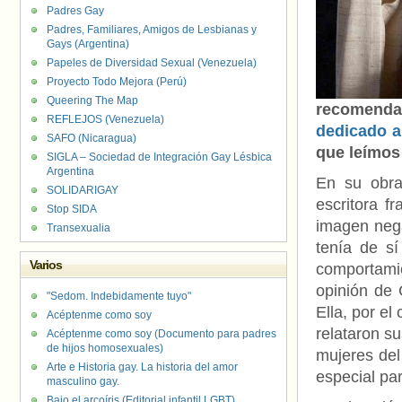
Padres Gay
Padres, Familiares, Amigos de Lesbianas y
Gays (Argentina)
Papeles de Diversidad Sexual (Venezuela)
Proyecto Todo Mejora (Perú)
Queering The Map
recomenda
REFLEJOS (Venezuela)
dedicado a 
SAFO (Nicaragua)
que leímos
SIGLA – Sociedad de Integración Gay Lésbica
Argentina
En su obr
SOLIDARIGAY
escritora f
Stop SIDA
imagen nega
Transexualia
tenía de s
Varios
comportami
opinión de 
"Sedom. Indebidamente tuyo"
Ella, por el
Acéptenme como soy
relataron s
Acéptenme como soy (Documento para padres
de hijos homosexuales)
mujeres del
Arte e Historia gay. La historia del amor
especial par
masculino gay.
Bajo el arcoíris (Editorial infantil LGBT).