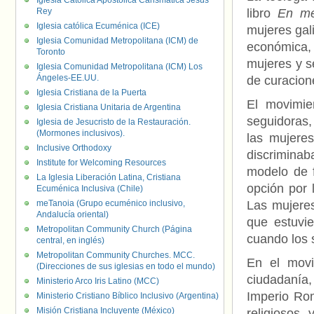
Iglesia Católica Apostólica Carismática Jesús
Rey
libro
En me
Iglesia católica Ecuménica (ICE)
mujeres gal
Iglesia Comunidad Metropolitana (ICM) de
económica, 
Toronto
mujeres y s
Iglesia Comunidad Metropolitana (ICM) Los
Ángeles-EE.UU.
de curacione
Iglesia Cristiana de la Puerta
El movimie
Iglesia Cristiana Unitaria de Argentina
seguidoras,
Iglesia de Jesucristo de la Restauración.
(Mormones inclusivos).
las mujere
Inclusive Orthodoxy
discriminaba
Institute for Welcoming Resources
modelo de f
La Iglesia Liberación Latina, Cristiana
opción por 
Ecuménica Inclusiva (Chile)
meTanoia (Grupo ecuménico inclusivo,
Las mujeres
Andalucía oriental)
que estuvie
Metropolitan Community Church (Página
cuando los 
central, en inglés)
Metropolitan Community Churches. MCC.
En el movi
(Direcciones de sus iglesias en todo el mundo)
ciudadanía,
Ministerio Arco Iris Latino (MCC)
Imperio Rom
Ministerio Cristiano Bíblico Inclusivo (Argentina)
Misión Cristiana Incluyente (México)
religiosos