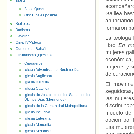
Biblia
acompañaro
Biblia Queer
Galilea hast
Otro Dios es posible
anunciando 
Biblioteca
formaron pa
Budismo
Caverna
La teóloga 
Cine/TV/Videos
libro
En me
Comunidad Bahá'í
mujeres gal
Cristianismo (Iglesias)
económica, 
Cuáqueros
mujeres y s
Iglesia Adventista del Séptimo Día
de curacione
Iglesia Anglicana
Iglesia Bautista
El movimie
Iglesia Católica
seguidoras,
Iglesia de Jesucristo de los Santos de los
las mujere
Últimos Días (Mormones)
discriminaba
Iglesia de la Comunidad Metropolitana
modelo de f
Iglesia Inclusiva
Iglesia Luterana
opción por 
Iglesia Menonita
Las mujeres
Iglesia Metodista