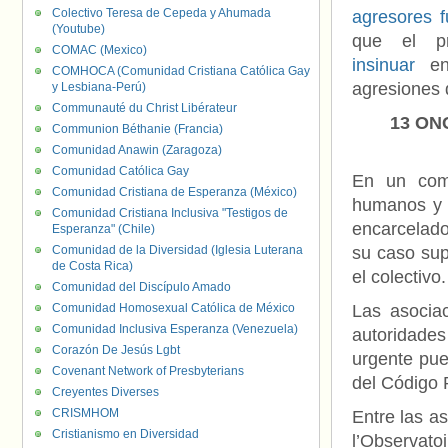
Colectivo Teresa de Cepeda y Ahumada
agresores 
(Youtube)
que el pr
COMAC (Mexico)
insinuar
ent
COMHOCA (Comunidad Cristiana Católica Gay
agresiones 
y Lesbiana-Perú)
Communauté du Christ Libérateur
13 ONG
Communion Béthanie (Francia)
Comunidad Anawin (Zaragoza)
Comunidad Católica Gay
En un comu
Comunidad Cristiana de Esperanza (México)
humanos y p
Comunidad Cristiana Inclusiva "Testigos de
encarcelado
Esperanza" (Chile)
Comunidad de la Diversidad (Iglesia Luterana
su caso sup
de Costa Rica)
el colectivo.
Comunidad del Discípulo Amado
Comunidad Homosexual Católica de México
Las asociac
Comunidad Inclusiva Esperanza (Venezuela)
autoridade
Corazón De Jesús Lgbt
urgente pue
Covenant Network of Presbyterians
del Código 
Creyentes Diverses
CRISMHOM
Entre las a
Cristianismo en Diversidad
l’Observatoi