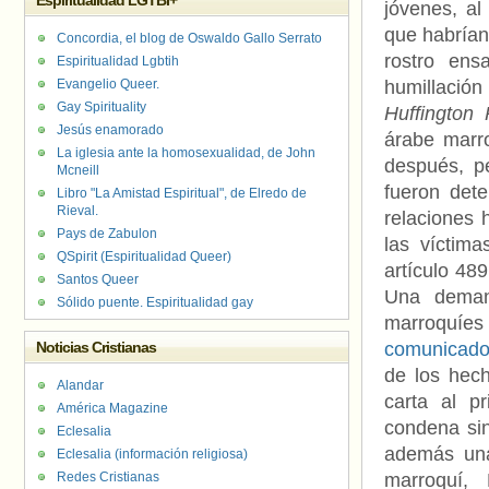
Espiritualidad LGTBI+
jóvenes, a
que habrían
Concordia, el blog de Oswaldo Gallo Serrato
rostro ens
Espiritualidad Lgbtih
Evangelio Queer.
humillació
Gay Spirituality
Huffington 
Jesús enamorado
árabe marr
La iglesia ante la homosexualidad, de John
después, 
Mcneill
fueron det
Libro "La Amistad Espiritual", de Elredo de
Rieval.
relaciones
Pays de Zabulon
las víctima
QSpirit (Espiritualidad Queer)
artículo 48
Santos Queer
Una demand
Sólido puente. Espiritualidad gay
marroquíe
Noticias Cristianas
comunicado
de los hech
Alandar
carta al p
América Magazine
condena sin
Eclesalia
además una
Eclesalia (información religiosa)
Redes Cristianas
marroquí,