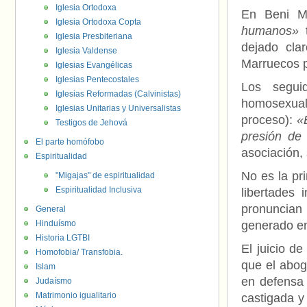
Iglesia Ortodoxa
En Beni M
Iglesia Ortodoxa Copta
humanos»
t
Iglesia Presbiteriana
dejado cla
Iglesia Valdense
Marruecos 
Iglesias Evangélicas
Iglesias Pentecostales
Los segui
Iglesias Reformadas (Calvinistas)
homosexual
Iglesias Unitarias y Universalistas
proceso):
«
Testigos de Jehová
presión de 
El parte homófobo
asociación,
Espiritualidad
No es la pr
"Migajas" de espiritualidad
Espiritualidad Inclusiva
libertades 
pronuncian 
General
Hinduísmo
generado en
Historia LGTBI
El juicio d
Homofobia/ Transfobia.
que el abog
Islam
en defensa
Judaísmo
Matrimonio igualitario
castigada y