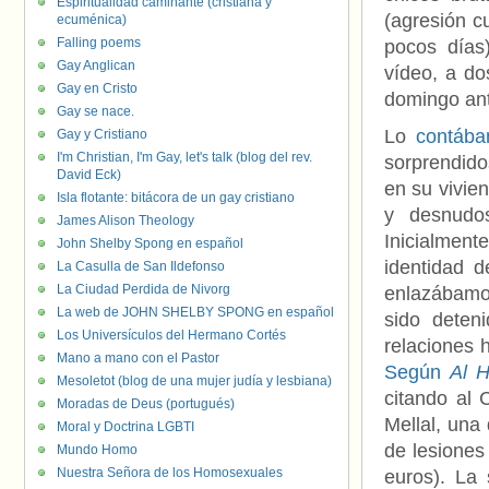
Espiritualidad caminante (cristiana y
(agresión c
ecuménica)
Falling poems
pocos días
Gay Anglican
vídeo, a do
Gay en Cristo
domingo ante
Gay se nace.
Lo
contába
Gay y Cristiano
I'm Christian, I'm Gay, let's talk (blog del rev.
sorprendido
David Eck)
en su vivie
Isla flotante: bitácora de un gay cristiano
y desnudos
James Alison Theology
Inicialmen
John Shelby Spong en español
identidad 
La Casulla de San Ildefonso
La Ciudad Perdida de Nivorg
enlazábamo
La web de JOHN SHELBY SPONG en español
sido deten
Los Universículos del Hermano Cortés
relaciones 
Mano a mano con el Pastor
Según
Al H
Mesoletot (blog de una mujer judía y lesbiana)
citando al 
Moradas de Deus (portugués)
Mellal, una
Moral y Doctrina LGBTI
de lesiones
Mundo Homo
Nuestra Señora de los Homosexuales
euros). La