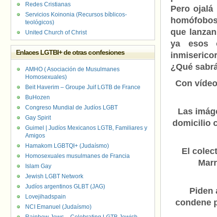
Redes Cristianas
Pero ojalá 
Servicios Koinonia (Recursos bíblicos-
homófobos
teológicos)
que lanzan
United Church of Christ
ya esos 
Enlaces LGTBI+ de otras confesiones
inmiseric
¿Qué sabrán
AMHO ( Asociación de Musulmanes
Homosexuales)
Con vídeo
Beit Haverim – Groupe Juif LGTB de France
BuHozen
Congreso Mundial de Judíos LGBT
Las imág
Gay Spirit
domicilio
Guimel | Judíos Mexicanos LGTB, Familiares y
Amigos
Hamakom LGBTQI+ (Judaísmo)
El colec
Homosexuales musulmanes de Francia
Marr
Islam Gay
Jewish LGBT Network
Judíos argentinos GLBT (JAG)
Piden 
Lovejihadspain
condene p
NCI Emanuel (Judaísmo)