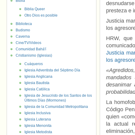
Biblia
desnudarse 
Biblia Queer
presteza e i
Otro Dios es posible
Justicia ma
Biblioteca
los agresor
Budismo
Caverna
HRW, que e
Cine/TV/Videos
comunicado
Comunidad Bahá'í
Justicia ma
Cristianismo (Iglesias)
los agresor
Cuáqueros
«Agredidos
Iglesia Adventista del Séptimo Día
Iglesia Anglicana
mandados a
Iglesia Bautista
desanimar a
Iglesia Católica
probabilida
Iglesia de Jesucristo de los Santos de los
Últimos Días (Mormones)
La homofobi
Iglesia de la Comunidad Metropolitana
Código Pena
Iglesia Inclusiva
quien «come
Iglesia Luterana
la actual 
Iglesia Menonita
eliminación
Iglesia Metodista