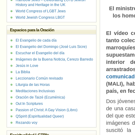
Rainbow Jews – Celebrating LGTB Jewish
History and Heritage in the UK
El minist
World Congress of LGBT Jews
los hom
World Jewish Congress LBGT
Espacios para la Oración
El vídeo c
tanto cole
El Evangelio de cada día
El Evangelio del Domingo (José Luis Sicre)
marroquí
Escuchar el Evangelio del día
supuestam
Imágenes de la Buena Noticia, Cerezo Barredo
interior 
Jesús in Love
arrastrado
La Biblia
comunicado
Leccionario Común revisado
(MALI), ha
Liturgia de las Horas
país, en fe
Meditaciones Inclusivas
Oración de Taizé (Ecuménica)
Dos jóvenes
Out In Scriptures
de una casa
Passion of Christ: A Gay Vision (Libro)
del que est
QSpirit (Espiritualidad Queer)
imágenes de
Rezando voy
suscitó l