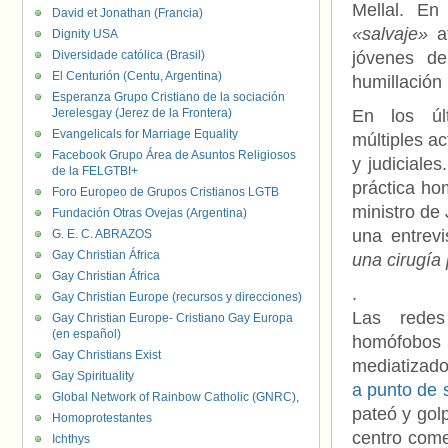
Mellal. En
David et Jonathan (Francia)
«salvaje»
at
Dignity USA
Diversidade católica (Brasil)
jóvenes de
El Centurión (Centu, Argentina)
humillación 
Esperanza Grupo Cristiano de la sociación
Jerelesgay (Jerez de la Frontera)
En los úl
Evangelicals for Marriage Equality
múltiples ac
Facebook Grupo Área de Asuntos Religiosos
y judiciale
de la FELGTBI+
práctica ho
Foro Europeo de Grupos Cristianos LGTB
ministro de 
Fundación Otras Ovejas (Argentina)
una entrev
G. E. C. ABRAZOS
Gay Christian África
una cirugía
Gay Christian África
.
Gay Christian Europe (recursos y direcciones)
Las redes
Gay Christian Europe- Cristiano Gay Europa
(en español)
homófobos o
Gay Christians Exist
mediatizado
Gay Spirituality
a punto de 
Global Network of Rainbow Catholic (GNRC),
pateó y gol
Homoprotestantes
centro come
Ichthys