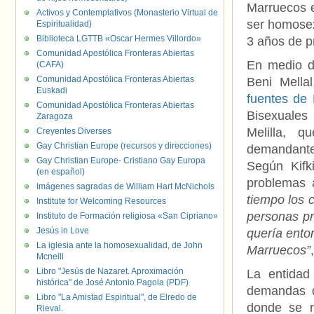
Marruecos e
Activos y Contemplativos (Monasterio Virtual de
ser homosex
Espiritualidad)
Biblioteca LGTTB «Oscar Hermes Villordo»
3 años de p
Comunidad Apostólica Fronteras Abiertas
En medio de
(CAFA)
Comunidad Apostólica Fronteras Abiertas
Beni Mella
Euskadi
fuentes de K
Comunidad Apostólica Fronteras Abiertas
Bisexuales
Zaragoza
Melilla, 
Creyentes Diverses
Gay Christian Europe (recursos y direcciones)
demandantes
Gay Christian Europe- Cristiano Gay Europa
Según Kifk
(en español)
problemas 
Imágenes sagradas de William Hart McNichols
tiempo los 
Institute for Welcoming Resources
personas p
Instituto de Formación religiosa «San Cipriano»
Jesús in Love
quería ento
La iglesia ante la homosexualidad, de John
Marruecos”
Mcneill
Libro "Jesús de Nazaret. Aproximación
La entidad
histórica" de José Antonio Pagola (PDF)
demandas d
Libro "La Amistad Espiritual", de Elredo de
donde se r
Rieval.