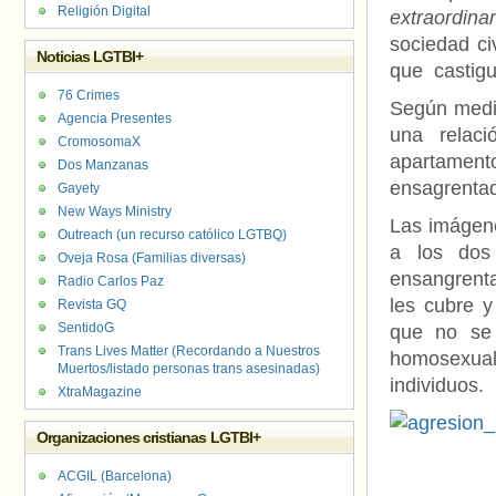
Religión Digital
extraordin
sociedad ci
Noticias LGTBI+
que castigu
76 Crimes
Según medio
Agencia Presentes
una relaci
CromosomaX
apartament
Dos Manzanas
ensagrenta
Gayety
New Ways Ministry
Las imágene
Outreach (un recurso católico LGTBQ)
a los dos
Oveja Rosa (Familias diversas)
ensangrenta
Radio Carlos Paz
les cubre y
Revista GQ
SentidoG
que no se
Trans Lives Matter (Recordando a Nuestros
homosexual
Muertos/listado personas trans asesinadas)
individuos.
XtraMagazine
Organizaciones cristianas LGTBI+
ACGIL (Barcelona)