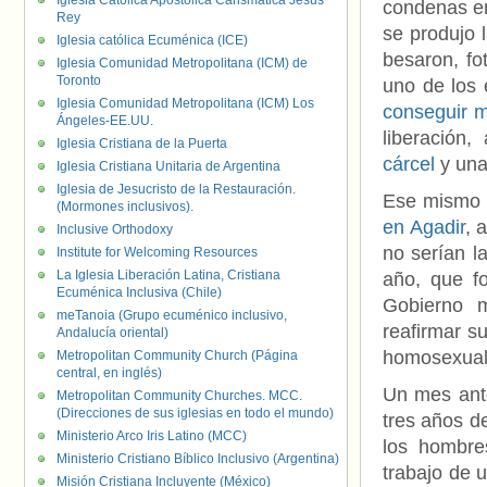
Iglesia Católica Apostólica Carismática Jesús
condenas en
Rey
se produjo 
Iglesia católica Ecuménica (ICE)
besaron, fo
Iglesia Comunidad Metropolitana (ICM) de
Toronto
uno de los 
Iglesia Comunidad Metropolitana (ICM) Los
conseguir m
Ángeles-EE.UU.
liberación
Iglesia Cristiana de la Puerta
cárcel
y una
Iglesia Cristiana Unitaria de Argentina
Iglesia de Jesucristo de la Restauración.
Ese mismo 
(Mormones inclusivos).
en Agadir
, 
Inclusive Orthodoxy
no serían l
Institute for Welcoming Resources
La Iglesia Liberación Latina, Cristiana
año, que f
Ecuménica Inclusiva (Chile)
Gobierno m
meTanoia (Grupo ecuménico inclusivo,
reafirmar s
Andalucía oriental)
homosexual
Metropolitan Community Church (Página
central, en inglés)
Un mes an
Metropolitan Community Churches. MCC.
(Direcciones de sus iglesias en todo el mundo)
tres años de
Ministerio Arco Iris Latino (MCC)
los hombre
Ministerio Cristiano Bíblico Inclusivo (Argentina)
trabajo de 
Misión Cristiana Incluyente (México)