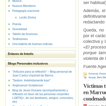
Música
ser habitua
Nuevos Miembros
Además, el
Pedagogía oracional
definitiva
Lectio Divina
redactando 
Poesía
Sexualidad
Queda, no 
Tablón de Anuncios
por el carác
Testimonios
colectiva y 
Una batería de buenas noticias
«El proceso
porque tamb
Enlaces de Interés
violenta de
Blogs Personales inclusivos
Fuente Age
"Artículos para la reflexión" – Blog personal de
General
,
Homof
Juan Carlos Urquhart de Barros.
Aswat
,
Beni Mel
"Sedom. Indebidamente tuyo"
Mustapha Ram
Víctimas t
Anglicanum Scriptorium
Blog de Jesús Donaire (acompañamiento y
en Marrue
reflexión en favor de las personas creyentes
condenado
LGBTIQ+, de sus familiares, amigos, conocidos,
etc)