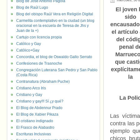
miércoles, 30 
Blog de José Antonio Pagola
Blog de Raúl Lugo
El joven 
Blog del obispo Raúl Vera en Religión Digital
sido
Carmelita contemplativo en la ciudad (un blog
encausado
oracional en la escuela de Teresa de Jhs y
Juan de la +)
el artículo
Cartujo con licencia propia
del códi
Católico y Gay
penal d
Católico+Gay
Marrueco
Concordia, el blog de Oswaldo Gallo Serrato
que cast
Confesiones de Trasnoche
explícitam
Congregación Luterana San Pedro y San Pablo
(Costa Rica)
la
Contranatura (Abraham Puche)
Cristiano Arco Iris
Cristiano y Gay
La Poli
Cristiano y gay!!! Sí ¿y qué?
El Blog de Abdennur Prado
El Blog de Xabier Pikaza
Las víctima
El cristiano indignado
contra las 
El Frasco de Alabastro
ejemplo qu
Escrituras Inclusivas
chicos bru