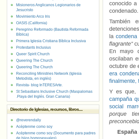
conocido a 
Misioneros Anglicanos Legionarios de
Jesucristo
condenado.
Movimiento Arco Iris
También e
OASIS (California)
detencione
Peregrino Reformado (Bautista Reformada
Bíblica)
la
condena 
Primera Iglesia Cristiana Bíblica Inclusiva
flagrante”
cu
Protestants Inclusius
En mayo 
Queer Spirit Church
oscilaban 
Queering The Church
octubre de
Queering The Church
era conden
Reconciling Ministries Network (Iglesia
Metodista, en inglés)
finalmente, 
Revista- blog InTERESArte.
Y es que, 
St Sebastians Inclusive Church (Maspalomas
.Playa del Inglés. Gran Canaria)
campaña que
social marr
Directorio de Iglesias, recursos, libros....
porque tie
@reverendally
preconcebid
Acéptenme como soy
España 
Acéptenme como soy (Documento para padres
de hijos homosexuales)