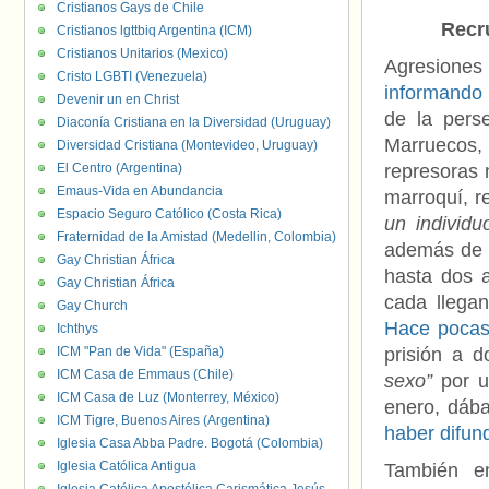
Cristianos Gays de Chile
Recr
Cristianos lgttbiq Argentina (ICM)
Cristianos Unitarios (Mexico)
Agresiones
Cristo LGBTI (Venezuela)
informando 
Devenir un en Christ
de la pers
Diaconía Cristiana en la Diversidad (Uruguay)
Marruecos,
Diversidad Cristiana (Montevideo, Uruguay)
El Centro (Argentina)
represoras 
Emaus-Vida en Abundancia
marroquí, r
Espacio Seguro Católico (Costa Rica)
un individ
Fraternidad de la Amistad (Medellin, Colombia)
además de u
Gay Christian África
hasta dos 
Gay Christian África
cada llegan
Gay Church
Hace pocas
Ichthys
ICM "Pan de Vida" (España)
prisión a 
ICM Casa de Emmaus (Chile)
sexo”
por un
ICM Casa de Luz (Monterrey, México)
enero, dáb
ICM Tigre, Buenos Aires (Argentina)
haber difun
Iglesia Casa Abba Padre. Bogotá (Colombia)
Iglesia Católica Antigua
También e