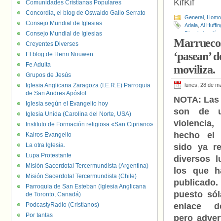
KifKif
Comunidades Cristianas Populares
Concordia, el blog de Oswaldo Gallo Serrato
General
,
Homof
Consejo Mundial de Iglesias
Adala
,
Al Huffi
Consejo Mundial de Iglesias
Discriminación
Marruecos:
Mustafá Ramid
Creyentes Diverses
‘pasean’ d
El blog de Henri Nouwen
Fe Adulta
moviliza.
Grupos de Jesús
Iglesia Anglicana Zaragoza (I.E.R.E) Parroquia
lunes, 28 de m
de San Andres Apóstol
NOTA: Las
Iglesia según el Evangelio hoy
son de u
Iglesia Unida (Carolina del Norte, USA)
violenci
Instituto de Formación religiosa «San Cipriano»
hecho el 
Kairos Evangelio
La otra Iglesia.
sido ya re
Lupa Protestante
diversos l
Misión Sacerdotal Tercermundista (Argentina)
los que h
Misión Sacerdotal Tercermundista (Chile)
publicad
Parroquia de San Esteban (Iglesia Anglicana
puesto sól
de Toronto, Canadá)
PodcastyRadio (Cristianos)
enlace d
Por tantas
pero adve