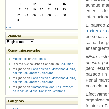
10
11
12
13
14
15
16
aunque man
17
18
19
20
21
22
23
cárcel, d
24
25
26
27
28
29
30
internaciona
31
El pasado 
« Sep
a circular 
Archivos
personas a
Archivos
cama, los g
ensangrent
Comentarios recientes
«Esta histo
Mudejarillo
en
Seguimos…
nuestro pe
Ricardo Alonso Ochoa Gongora
en
Seguimos…
pero estam
resignado
en
Carta abierta a Monseñor Munilla,
por Miguel Sánchez Zambrano.
pasado fin
resignado
en
Carta abierta a Monseñor Munilla,
Penal marro
por Miguel Sánchez Zambrano.
«cometa act
resignado
en
“Homosexualidad. Las Razones
de Dios”, de Miguel Sánchez Zambrano
Efectivam
organizaci
Categorías
feminista F