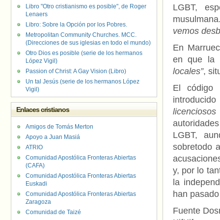
LGBT, esp
Libro "Otro cristianismo es posible", de Roger
Lenaers
musulmana
Libro: Sobre la Opción por los Pobres.
vemos desb
Metropolitan Community Churches. MCC.
(Direcciones de sus iglesias en todo el mundo)
En Marrueco
Otro Dios es posible (serie de los hermanos
en que la 
López Vigil)
locales”
, si
Passion of Christ: A Gay Vision (Libro)
Un tal Jesús (serie de los hermanos López
El código 
Vigil)
introducid
Enlaces cristianos
licencioso
autoridade
Amigos de Tomás Merton
LGBT, aunq
Apoyo a Juan Masiá
sobretodo a
ATRIO
acusacione
Comunidad Apostólica Fronteras Abiertas
(CAFA)
y, por lo t
Comunidad Apostólica Fronteras Abiertas
la indepen
Euskadi
han pasado p
Comunidad Apostólica Fronteras Abiertas
Zaragoza
Fuente Dos
Comunidad de Taizé