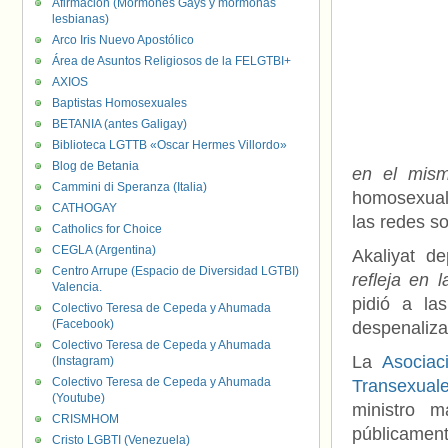
Afirmación (Mormones Gays y mormonas
lesbianas)
Arco Iris Nuevo Apostólico
Área de Asuntos Religiosos de la FELGTBI+
AXIOS
Baptistas Homosexuales
BETANIA (antes Galigay)
Biblioteca LGTTB «Oscar Hermes Villordo»
Blog de Betania
en el mism
Cammini di Speranza (Italia)
homosexual
CATHOGAY
las redes so
Catholics for Choice
CEGLA (Argentina)
Akaliyat de
Centro Arrupe (Espacio de Diversidad LGTBI)
refleja en 
Valencia.
pidió a la
Colectivo Teresa de Cepeda y Ahumada
(Facebook)
despenaliza
Colectivo Teresa de Cepeda y Ahumada
La
Asociaci
(Instagram)
Colectivo Teresa de Cepeda y Ahumada
Transexual
(Youtube)
ministro m
CRISMHOM
públicamen
Cristo LGBTI (Venezuela)