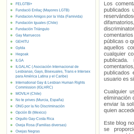
Los comenta
FELGTBI+
publicados 
Fundació Enllaç (Mayores LGTB)
reservándos
Fundacion Amigos por la Vida (Famivida)
difamatorio
Fundación Iguales (Chile)
discriminat
Fundación Triángulo
comentarios
Gay Marruecos
públicas o 
GEHITU
aquellos c
Gylda
cualquier c
Hegoak
publicada.
ILGA
comentarios,
ILGALAC ( Asociación Internacional de
Lesbianas, Gays, Bisexuales, Trans e Intersex
publicados 
para América Latina y el Caribe)
usuario es s
International Gay & Lesbian Human Rights
Commission (IGLHRC)
Cualquier us
MOVILH (Chile)
eliminación 
No te prives (Murcia, España)
enviar la so
ONG por la No Discriminación
quien accede
Opción Bi (Mexico)
Orgullo Gay-Costa Rica
Este blog no
Oveja Rosa (Familias diversas)
se proporc
Ovejas Negras