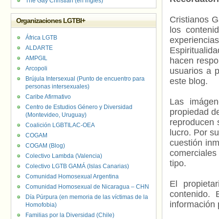
The Gay Christian (en inglés)
Cristianos G
Organizaciones LGTBI+
los contenid
África LGTB
experienci
ALDARTE
Espiritualid
AMPGIL
hacen respo
Arcopoli
usuarios a p
Brújula Intersexual (Punto de encuentro para
este blog.
personas intersexuales)
Caribe Afirmativo
Las imágene
Centro de Estudios Género y Diversidad
propiedad de
(Montevideo, Uruguay)
reproducen s
Coalición LGBTILAC-OEA
lucro. Por s
COGAM
cuestión inm
COGAM (Blog)
comerciales 
Colectivo Lambda (Valencia)
tipo.
Colectivo LGTB GAMÁ (Islas Canarias)
Comunidad Homosexual Argentina
El propieta
Comunidad Homosexual de Nicaragua – CHN
contenido. 
Día Púrpura (en memoria de las víctimas de la
información 
Homofobia)
Familias por la Diversidad (Chile)