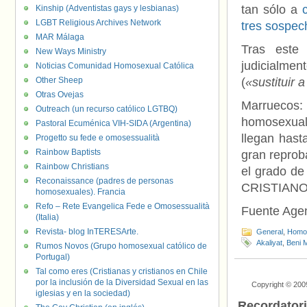
tan sólo a
Kinship (Adventistas gays y lesbianas)
LGBT Religious Archives Network
tres sospec
MAR Málaga
Tras este 
New Ways Ministry
judicialmen
Noticias Comunidad Homosexual Católica
Other Sheep
(
«sustituir a
Otras Ovejas
Marruecos: 
Outreach (un recurso católico LGTBQ)
homosexual
Pastoral Ecuménica VIH-SIDA (Argentina)
llegan hast
Progetto su fede e omosessualità
Rainbow Baptists
gran reproba
Rainbow Christians
el grado de
Reconaissance (padres de personas
CRISTIANOS
homosexuales). Francia
Refo – Rete Evangelica Fede e Omosessualità
Fuente Age
(Italia)
Revista- blog InTERESArte.
General
,
Homof
Akaliyat
,
Beni M
Rumos Novos (Grupo homosexual católico de
Portugal)
Tal como eres (Cristianas y cristianos en Chile
por la inclusión de la Diversidad Sexual en las
Copyright © 200
iglesias y en la sociedad)
Recordator