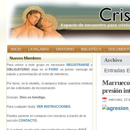
INICIO
LA PALABRA
ORATORIO
BIBLIOTECA
DOCUMENT
Nuevos Miembros
Archivo
Para unirse a este grupo es necesario
REGISTRARSE
y
OBLIGATORIO
dejar en el
FORO
un primer mensaje de
Entradas Et
saludo y presentación al resto de miembros.
Marruecos 
Por favor, no lo olvidéis, ni tampoco indicar vuestros motivos
en las solicitudes de incorporación.
presión in
Gracias.
Dios os bendiga.
miércoles, 13 d
Para cualquier duda,
VER INSTRUCCIONES
.
Puedes ponerte en contacto con nosotros a través de la
sección
CONTACTO
.
Y si quieres ayuda más personalizada escríbenos
AQUÍ