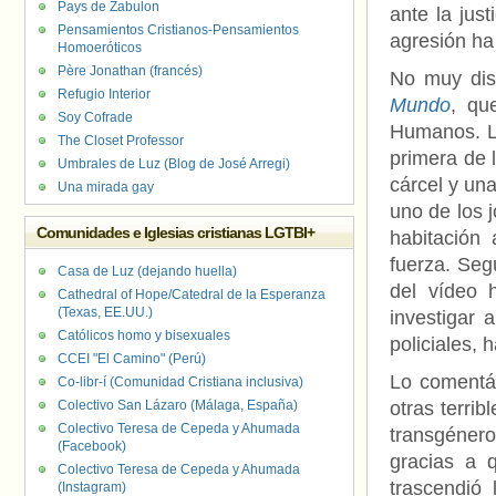
Pays de Zabulon
ante la jus
Pensamientos Cristianos-Pensamientos
agresión ha 
Homoeróticos
Père Jonathan (francés)
No muy dis
Refugio Interior
Mundo
, qu
Soy Cofrade
Humanos. La
The Closet Professor
primera de 
Umbrales de Luz (Blog de José Arregi)
cárcel y un
Una mirada gay
uno de los 
Comunidades e Iglesias cristianas LGTBI+
habitación 
fuerza. Seg
Casa de Luz (dejando huella)
del vídeo 
Cathedral of Hope/Catedral de la Esperanza
(Texas, EE.UU.)
investigar 
Católicos homo y bisexuales
policiales, 
CCEI "El Camino" (Perú)
Lo comentá
Co-libr-í (Comunidad Cristiana inclusiva)
Colectivo San Lázaro (Málaga, España)
otras terri
Colectivo Teresa de Cepeda y Ahumada
transgénero
(Facebook)
gracias a 
Colectivo Teresa de Cepeda y Ahumada
trascendió
(Instagram)