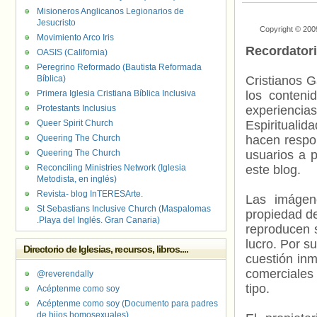
Misioneros Anglicanos Legionarios de
Jesucristo
Copyright © 200
Movimiento Arco Iris
Recordator
OASIS (California)
Peregrino Reformado (Bautista Reformada
Bíblica)
Cristianos G
Primera Iglesia Cristiana Bíblica Inclusiva
los contenid
Protestants Inclusius
experienci
Queer Spirit Church
Espiritualid
Queering The Church
hacen respo
Queering The Church
usuarios a p
Reconciling Ministries Network (Iglesia
este blog.
Metodista, en inglés)
Revista- blog InTERESArte.
Las imágene
St Sebastians Inclusive Church (Maspalomas
propiedad de
.Playa del Inglés. Gran Canaria)
reproducen s
lucro. Por s
Directorio de Iglesias, recursos, libros....
cuestión inm
comerciales 
@reverendally
tipo.
Acéptenme como soy
Acéptenme como soy (Documento para padres
de hijos homosexuales)