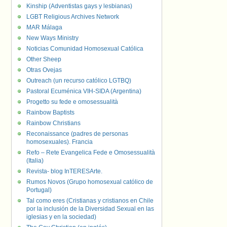
Kinship (Adventistas gays y lesbianas)
LGBT Religious Archives Network
MAR Málaga
New Ways Ministry
Noticias Comunidad Homosexual Católica
Other Sheep
Otras Ovejas
Outreach (un recurso católico LGTBQ)
Pastoral Ecuménica VIH-SIDA (Argentina)
Progetto su fede e omosessualità
Rainbow Baptists
Rainbow Christians
Reconaissance (padres de personas
homosexuales). Francia
Refo – Rete Evangelica Fede e Omosessualità
(Italia)
Revista- blog InTERESArte.
Rumos Novos (Grupo homosexual católico de
Portugal)
Tal como eres (Cristianas y cristianos en Chile
por la inclusión de la Diversidad Sexual en las
iglesias y en la sociedad)