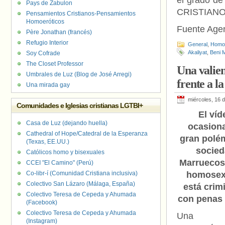
el grado de
Pays de Zabulon
CRISTIANOS
Pensamientos Cristianos-Pensamientos
Homoeróticos
Fuente Age
Père Jonathan (francés)
Refugio Interior
General
,
Homof
Akaliyat
,
Beni M
Soy Cofrade
The Closet Professor
Una valien
Umbrales de Luz (Blog de José Arregi)
frente a 
Una mirada gay
miércoles, 16 
Comunidades e Iglesias cristianas LGTBI+
El víd
Casa de Luz (dejando huella)
ocasion
Cathedral of Hope/Catedral de la Esperanza
gran polém
(Texas, EE.UU.)
socied
Católicos homo y bisexuales
Marruecos
CCEI "El Camino" (Perú)
Co-libr-í (Comunidad Cristiana inclusiva)
homosex
Colectivo San Lázaro (Málaga, España)
está crim
Colectivo Teresa de Cepeda y Ahumada
con penas 
(Facebook)
Colectivo Teresa de Cepeda y Ahumada
Una le
(Instagram)