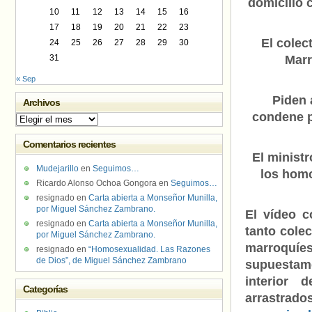
domicilio
10
11
12
13
14
15
16
17
18
19
20
21
22
23
El colec
24
25
26
27
28
29
30
31
Marr
« Sep
Piden 
Archivos
condene p
Archivos
Comentarios recientes
El minist
Mudejarillo
en
Seguimos…
los hom
Ricardo Alonso Ochoa Gongora
en
Seguimos…
resignado
en
Carta abierta a Monseñor Munilla,
por Miguel Sánchez Zambrano.
El vídeo c
resignado
en
Carta abierta a Monseñor Munilla,
tanto cole
por Miguel Sánchez Zambrano.
marroquí
resignado
en
“Homosexualidad. Las Razones
de Dios”, de Miguel Sánchez Zambrano
supuestam
interior 
Categorías
arrastrado