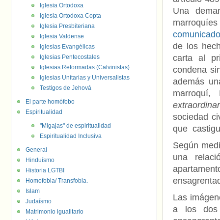
Iglesia Ortodoxa
Una demand
Iglesia Ortodoxa Copta
marroquíe
Iglesia Presbiteriana
comunicado
Iglesia Valdense
de los hech
Iglesias Evangélicas
carta al p
Iglesias Pentecostales
Iglesias Reformadas (Calvinistas)
condena sin
Iglesias Unitarias y Universalistas
además una
Testigos de Jehová
marroquí,
El parte homófobo
extraordin
Espiritualidad
sociedad ci
"Migajas" de espiritualidad
que castigu
Espiritualidad Inclusiva
Según medio
General
una relaci
Hinduísmo
apartament
Historia LGTBI
ensagrenta
Homofobia/ Transfobia.
Islam
Las imágene
Judaísmo
a los dos
Matrimonio igualitario