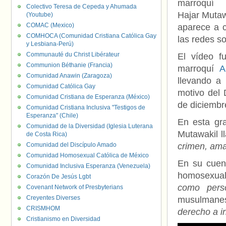
marroquí
Colectivo Teresa de Cepeda y Ahumada
Hajar Muta
(Youtube)
COMAC (Mexico)
aparece a c
COMHOCA (Comunidad Cristiana Católica Gay
las redes so
y Lesbiana-Perú)
Communauté du Christ Libérateur
El vídeo f
Communion Béthanie (Francia)
marroquí
Ak
Comunidad Anawin (Zaragoza)
llevando a
Comunidad Católica Gay
motivo del
Comunidad Cristiana de Esperanza (México)
de diciembr
Comunidad Cristiana Inclusiva "Testigos de
Esperanza" (Chile)
En esta gra
Comunidad de la Diversidad (Iglesia Luterana
Mutawakil l
de Costa Rica)
Comunidad del Discípulo Amado
crimen, ama
Comunidad Homosexual Católica de México
En su cuent
Comunidad Inclusiva Esperanza (Venezuela)
homosexual
Corazón De Jesús Lgbt
como pers
Covenant Network of Presbyterians
Creyentes Diverses
musulmane
CRISMHOM
derecho a i
Cristianismo en Diversidad