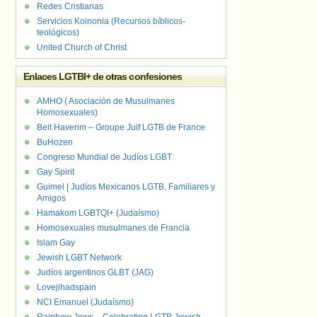
Redes Cristianas
Servicios Koinonia (Recursos bíblicos-
teológicos)
United Church of Christ
Enlaces LGTBI+ de otras confesiones
AMHO ( Asociación de Musulmanes
Homosexuales)
Beit Haverim – Groupe Juif LGTB de France
BuHozen
Congreso Mundial de Judíos LGBT
Gay Spirit
Guimel | Judíos Mexicanos LGTB, Familiares y
Amigos
Hamakom LGBTQI+ (Judaísmo)
Homosexuales musulmanes de Francia
Islam Gay
Jewish LGBT Network
Judíos argentinos GLBT (JAG)
Lovejihadspain
NCI Emanuel (Judaísmo)