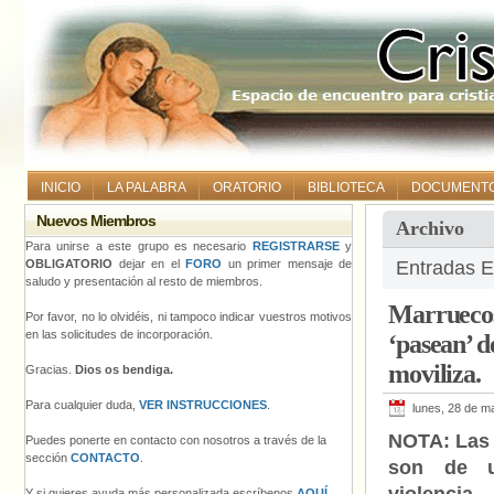
INICIO
LA PALABRA
ORATORIO
BIBLIOTECA
DOCUMENT
Nuevos Miembros
Archivo
Para unirse a este grupo es necesario
REGISTRARSE
y
OBLIGATORIO
dejar en el
FORO
un primer mensaje de
Entradas Et
saludo y presentación al resto de miembros.
Marruecos:
Por favor, no lo olvidéis, ni tampoco indicar vuestros motivos
en las solicitudes de incorporación.
‘pasean’ d
moviliza.
Gracias.
Dios os bendiga.
Para cualquier duda,
VER INSTRUCCIONES
.
lunes, 28 de m
NOTA: Las
Puedes ponerte en contacto con nosotros a través de la
sección
CONTACTO
.
son de u
Y si quieres ayuda más personalizada escríbenos
AQUÍ