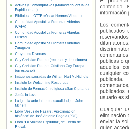
El propieta
Activos y Contemplativos (Monasterio Virtual de
contenido. 
Espiritualidad)
información 
Biblioteca LGTTB «Oscar Hermes Villordo»
Comunidad Apostólica Fronteras Abiertas
Los comenta
(CAFA)
publicados 
Comunidad Apostólica Fronteras Abiertas
reservándos
Euskadi
difamatorio
Comunidad Apostólica Fronteras Abiertas
Zaragoza
discriminat
Creyentes Diverses
comentarios
Gay Christian Europe (recursos y direcciones)
públicas o 
Gay Christian Europe- Cristiano Gay Europa
aquellos c
(en español)
cualquier c
Imágenes sagradas de William Hart McNichols
publicada.
Institute for Welcoming Resources
comentarios,
Instituto de Formación religiosa «San Cipriano»
publicados 
Jesús in Love
usuario es s
La iglesia ante la homosexualidad, de John
Mcneill
Cualquier us
Libro "Jesús de Nazaret. Aproximación
eliminación 
histórica" de José Antonio Pagola (PDF)
enviar la so
Libro "La Amistad Espiritual", de Elredo de
Rieval.
quien accede