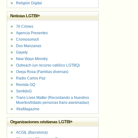
Religión Digital
Noticias LGTBI+
76 Crimes
Agencia Presentes
CromosomaX
Dos Manzanas
Gayety
New Ways Ministry
Outreach (un recurso católico LGTBQ)
Oveja Rosa (Familias diversas)
Radio Carlos Paz
Revista GQ
SentidoG
Trans Lives Matter (Recordando a Nuestros
Muertos/listado personas trans asesinadas)
XtraMagazine
Organizaciones cristianas LGTBI+
ACGIL (Barcelona)