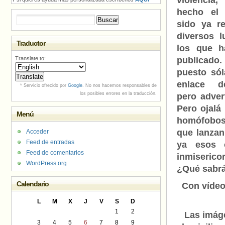
violenci
hecho el 
Buscar:
sido ya re
diversos l
Traductor
los que h
Translate to:
publicad
puesto sól
enlace d
* Servicio ofrecido por
Google
. No nos hacemos responsables de
los posibles errores en la traducción.
pero adve
Pero ojalá 
Menú
homófobos
que lanzan
Acceder
Feed de entradas
ya esos 
Feed de comentarios
inmiseric
WordPress.org
¿Qué sabrán
Calendario
Con vídeo
L
M
X
J
V
S
D
1
2
Las imág
3
4
5
6
7
8
9