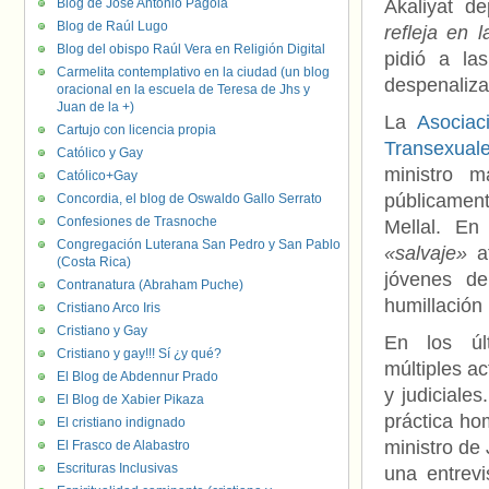
Blog de José Antonio Pagola
Akaliyat de
Blog de Raúl Lugo
refleja en 
Blog del obispo Raúl Vera en Religión Digital
pidió a la
Carmelita contemplativo en la ciudad (un blog
despenaliza
oracional en la escuela de Teresa de Jhs y
Juan de la +)
La
Asociaci
Cartujo con licencia propia
Transexual
Católico y Gay
ministro m
Católico+Gay
públicamen
Concordia, el blog de Oswaldo Gallo Serrato
Confesiones de Trasnoche
Mellal. En
Congregación Luterana San Pedro y San Pablo
«salvaje»
at
(Costa Rica)
jóvenes de
Contranatura (Abraham Puche)
humillación 
Cristiano Arco Iris
Cristiano y Gay
En los úl
Cristiano y gay!!! Sí ¿y qué?
múltiples ac
El Blog de Abdennur Prado
y judiciale
El Blog de Xabier Pikaza
práctica ho
El cristiano indignado
ministro de 
El Frasco de Alabastro
Escrituras Inclusivas
una entrev