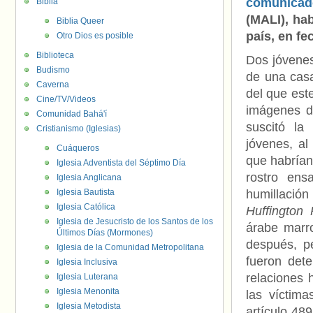
comunicado
Biblia
(MALI), ha
Biblia Queer
país, en fe
Otro Dios es posible
Biblioteca
Dos jóvenes
Budismo
de una casa
Caverna
del que est
Cine/TV/Videos
imágenes de
Comunidad Bahá'í
suscitó l
Cristianismo (Iglesias)
jóvenes, a
Cuáqueros
que habrían
Iglesia Adventista del Séptimo Día
rostro ens
Iglesia Anglicana
Iglesia Bautista
humillació
Iglesia Católica
Huffington 
Iglesia de Jesucristo de los Santos de los
árabe marr
Últimos Días (Mormones)
después, 
Iglesia de la Comunidad Metropolitana
fueron det
Iglesia Inclusiva
relaciones
Iglesia Luterana
Iglesia Menonita
las víctima
Iglesia Metodista
artículo 48