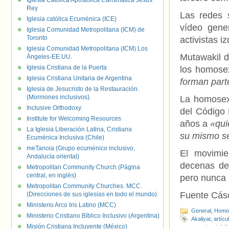
Iglesia Católica Apostólica Carismática Jesús
Rey
Las redes 
Iglesia católica Ecuménica (ICE)
vídeo gene
Iglesia Comunidad Metropolitana (ICM) de
Toronto
activistas 
Iglesia Comunidad Metropolitana (ICM) Los
Mutawakil d
Ángeles-EE.UU.
Iglesia Cristiana de la Puerta
los homose
Iglesia Cristiana Unitaria de Argentina
forman part
Iglesia de Jesucristo de la Restauración.
(Mormones inclusivos).
La homosexu
Inclusive Orthodoxy
del Código 
Institute for Welcoming Resources
años a
«quie
La Iglesia Liberación Latina, Cristiana
su mismo s
Ecuménica Inclusiva (Chile)
meTanoia (Grupo ecuménico inclusivo,
El movimie
Andalucía oriental)
decenas de 
Metropolitan Community Church (Página
central, en inglés)
pero nunca 
Metropolitan Community Churches. MCC.
Fuente Cás
(Direcciones de sus iglesias en todo el mundo)
Ministerio Arco Iris Latino (MCC)
General
,
Homof
Ministerio Cristiano Bíblico Inclusivo (Argentina)
Akaliyat
,
artícu
Misión Cristiana Incluyente (México)
armario
,
visibil