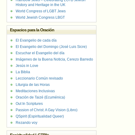
Rainbow Jews – Celebrating LGTB Jewish
History and Heritage in the UK
World Congress of LGBT Jews
World Jewish Congress LBGT
Espacios para la Oración
El Evangelio de cada día
El Evangelio del Domingo (José Luis Sicre)
Escuchar el Evangelio del día
Imágenes de la Buena Noticia, Cerezo Barredo
Jesús in Love
La Biblia
Leccionario Común revisado
Liturgia de las Horas
Meditaciones Inclusivas
Oración de Taizé (Ecuménica)
Out In Scriptures
Passion of Christ: A Gay Vision (Libro)
QSpirit (Espiritualidad Queer)
Rezando voy