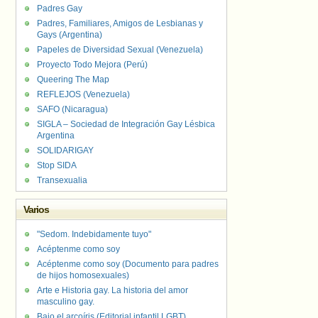
Padres Gay
Padres, Familiares, Amigos de Lesbianas y
Gays (Argentina)
Papeles de Diversidad Sexual (Venezuela)
Proyecto Todo Mejora (Perú)
Queering The Map
REFLEJOS (Venezuela)
SAFO (Nicaragua)
SIGLA – Sociedad de Integración Gay Lésbica
Argentina
SOLIDARIGAY
Stop SIDA
Transexualia
Varios
"Sedom. Indebidamente tuyo"
Acéptenme como soy
Acéptenme como soy (Documento para padres
de hijos homosexuales)
Arte e Historia gay. La historia del amor
masculino gay.
Bajo el arcoíris (Editorial infantil LGBT).