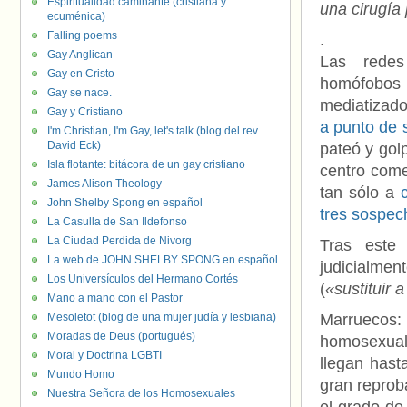
Espiritualidad caminante (cristiana y
una cirugía
ecuménica)
Falling poems
.
Gay Anglican
Las redes
Gay en Cristo
homófobos o
Gay se nace.
mediatizado
Gay y Cristiano
a punto de 
I'm Christian, I'm Gay, let's talk (blog del rev.
David Eck)
pateó y gol
Isla flotante: bitácora de un gay cristiano
centro come
James Alison Theology
tan sólo a
John Shelby Spong en español
tres sospec
La Casulla de San Ildefonso
La Ciudad Perdida de Nivorg
Tras este 
La web de JOHN SHELBY SPONG en español
judicialmen
Los Universículos del Hermano Cortés
(
«sustituir a
Mano a mano con el Pastor
Mesoletot (blog de una mujer judía y lesbiana)
Marruecos: 
Moradas de Deus (portugués)
homosexual
Moral y Doctrina LGBTI
llegan hast
Mundo Homo
gran reproba
Nuestra Señora de los Homosexuales