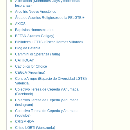
Afirmación (Mormones Gays y mormonas
lesbianas)
Arco Iris Nuevo Apostólico
Área de Asuntos Religiosos de la FELGTBI+
AXIOS
Baptistas Homosexuales
BETANIA (antes Galigay)
Biblioteca LGTTB «Oscar Hermes Villordo»
Blog de Betania
Cammini di Speranza (Italia)
CATHOGAY
Catholics for Choice
CEGLA (Argentina)
Centro Arrupe (Espacio de Diversidad LGTBI)
Valencia.
Colectivo Teresa de Cepeda y Ahumada
(Facebook)
Colectivo Teresa de Cepeda y Ahumada
(Instagram)
Colectivo Teresa de Cepeda y Ahumada
(Youtube)
CRISMHOM
Cristo LGBTI (Venezuela)