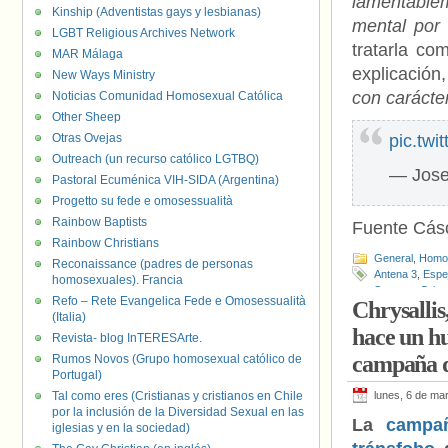
lamentablem
Kinship (Adventistas gays y lesbianas)
mental por
LGBT Religious Archives Network
tratarla c
MAR Málaga
explicación
New Ways Ministry
con carácte
Noticias Comunidad Homosexual Católica
Other Sheep
Otras Ovejas
pic.tw
Outreach (un recurso católico LGTBQ)
— Jose
Pastoral Ecuménica VIH-SIDA (Argentina)
Progetto su fede e omosessualità
Rainbow Baptists
Fuente Cás
Rainbow Christians
General
,
Homof
Reconaissance (padres de personas
Antena 3
,
Espe
homosexuales). Francia
Susanna Griso
Refo – Rete Evangelica Fede e Omosessualità
Chrysallis,
(Italia)
hace un h
Revista- blog InTERESArte.
campaña d
Rumos Novos (Grupo homosexual católico de
Portugal)
Tal como eres (Cristianas y cristianos en Chile
lunes, 6 de ma
por la inclusión de la Diversidad Sexual en las
La
campañ
iglesias y en la sociedad)