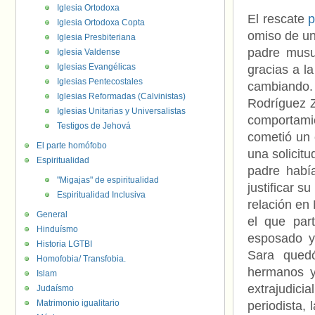
Iglesia Ortodoxa
El rescate
p
Iglesia Ortodoxa Copta
omiso de un
Iglesia Presbiteriana
padre musu
Iglesia Valdense
Iglesias Evangélicas
gracias a l
Iglesias Pentecostales
cambiando. 
Iglesias Reformadas (Calvinistas)
Rodríguez Z
Iglesias Unitarias y Universalistas
comportami
Testigos de Jehová
cometió un 
El parte homófobo
una solicit
Espiritualidad
padre había
"Migajas" de espiritualidad
justificar s
Espiritualidad Inclusiva
relación en
General
el que part
Hinduísmo
esposado y
Historia LGTBI
Sara quedó
Homofobia/ Transfobia.
hermanos y
Islam
extrajudic
Judaísmo
Matrimonio igualitario
periodista,