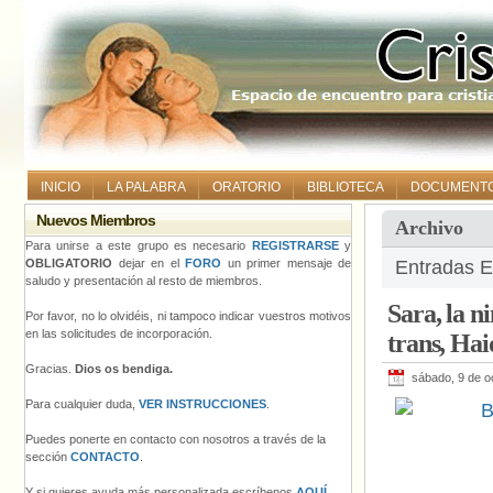
INICIO
LA PALABRA
ORATORIO
BIBLIOTECA
DOCUMENT
Nuevos Miembros
Archivo
Para unirse a este grupo es necesario
REGISTRARSE
y
OBLIGATORIO
dejar en el
FORO
un primer mensaje de
Entradas E
saludo y presentación al resto de miembros.
Sara, la n
Por favor, no lo olvidéis, ni tampoco indicar vuestros motivos
en las solicitudes de incorporación.
trans, Hai
Gracias.
Dios os bendiga.
sábado, 9 de o
Para cualquier duda,
VER INSTRUCCIONES
.
Puedes ponerte en contacto con nosotros a través de la
sección
CONTACTO
.
Y si quieres ayuda más personalizada escríbenos
AQUÍ