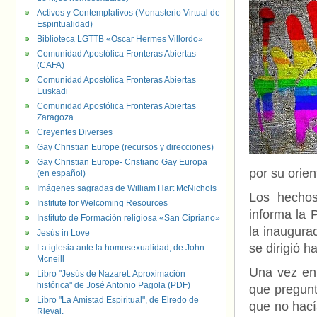
Activos y Contemplativos (Monasterio Virtual de
Espiritualidad)
Biblioteca LGTTB «Oscar Hermes Villordo»
Comunidad Apostólica Fronteras Abiertas
(CAFA)
Comunidad Apostólica Fronteras Abiertas
Euskadi
Comunidad Apostólica Fronteras Abiertas
Zaragoza
Creyentes Diverses
Gay Christian Europe (recursos y direcciones)
Gay Christian Europe- Cristiano Gay Europa
por su orien
(en español)
Imágenes sagradas de William Hart McNichols
Los hechos
Institute for Welcoming Resources
informa la 
Instituto de Formación religiosa «San Cipriano»
la inaugura
Jesús in Love
se dirigió h
La iglesia ante la homosexualidad, de John
Mcneill
Una vez en 
Libro "Jesús de Nazaret. Aproximación
histórica" de José Antonio Pagola (PDF)
que pregunt
Libro "La Amistad Espiritual", de Elredo de
que no hací
Rieval.