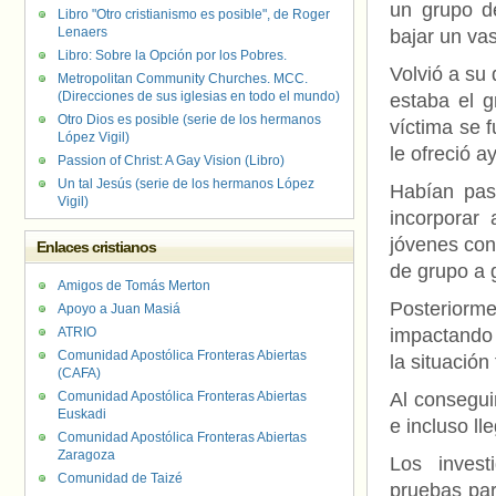
un grupo d
Libro "Otro cristianismo es posible", de Roger
Lenaers
bajar un vas
Libro: Sobre la Opción por los Pobres.
Volvió a su
Metropolitan Community Churches. MCC.
(Direcciones de sus iglesias en todo el mundo)
estaba el g
Otro Dios es posible (serie de los hermanos
víctima se 
López Vigil)
le ofreció a
Passion of Christ: A Gay Vision (Libro)
Un tal Jesús (serie de los hermanos López
Habían pas
Vigil)
incorporar
jóvenes con
Enlaces cristianos
de grupo a g
Amigos de Tomás Merton
Posteriorme
Apoyo a Juan Masiá
ATRIO
impactando 
Comunidad Apostólica Fronteras Abiertas
la situació
(CAFA)
Comunidad Apostólica Fronteras Abiertas
Al conseguir
Euskadi
e incluso ll
Comunidad Apostólica Fronteras Abiertas
Zaragoza
Los invest
Comunidad de Taizé
pruebas par