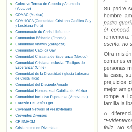
Colectivo Teresa de Cepeda y Ahumada
Su padre s
(Youtube)
COMAC (Mexico)
hombre amo
COMHOCA (Comunidad Cristiana Católica Gay
padre querí
y Lesbiana-Perú)
él conoció
Communauté du Christ Libérateur
rememora. 
Communion Béthanie (Francia)
escrito, no 
Comunidad Anawin (Zaragoza)
Comunidad Católica Gay
Otra misión
Comunidad Cristiana de Esperanza (México)
comunes en 
Comunidad Cristiana Inclusiva "Testigos de
personas ma
Esperanza" (Chile)
Comunidad de la Diversidad (Iglesia Luterana
la casa, s
de Costa Rica)
prejuicios
Comunidad del Discípulo Amado
mejor amiga
Comunidad Homosexual Católica de México
rompe a ll
Comunidad Inclusiva Esperanza (Venezuela)
familia la 
Corazón De Jesús Lgbt
Covenant Network of Presbyterians
A diferen
Creyentes Diverses
“Evidenteme
CRISMHOM
feliz. No 
Cristianismo en Diversidad