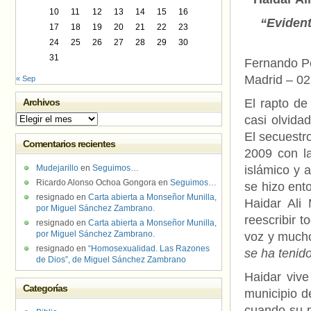
10
11
12
13
14
15
16
“Evident
17
18
19
20
21
22
23
24
25
26
27
28
29
30
31
Fernando P
Madrid – 0
« Sep
Archivos
El rapto de
Archivos
casi olvida
El secuestr
Comentarios recientes
2009 con la
Mudejarillo
en
Seguimos…
islámico y 
Ricardo Alonso Ochoa Gongora
en
Seguimos…
se hizo ent
resignado
en
Carta abierta a Monseñor Munilla,
Haidar Ali
por Miguel Sánchez Zambrano.
reescribir 
resignado
en
Carta abierta a Monseñor Munilla,
por Miguel Sánchez Zambrano.
voz y mucho
resignado
en
“Homosexualidad. Las Razones
se ha tenid
de Dios”, de Miguel Sánchez Zambrano
Haidar viv
Categorías
municipio d
cuando su p