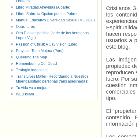
Lenaers
Libro Miradas Atrevidas (Aldarte)
Cristianos G
Libro: Sobre la Opción por los Pobres.
los contenid
Manual Educativo Diversidad Sexual (MOVILH)
experienci
Opus libros
Espiritualid
Otro Dios es posible (serie de los hermanos
hacen respo
López Vigil)
usuarios a p
Passion of Christ: A Gay Vision (Libro)
este blog.
Proyecto Todo Mejora (Perú)
Queering The Map
Las imágene
Remembering Our Dead
propiedad de
Teología Indecente
reproducen s
Trans Lives Matter (Recordando a Nuestros
lucro. Por s
Muertos/listado personas trans asesinadas)
cuestión inm
Tu vida va a mejorar
comerciales 
WEB Islam
tipo.
El propieta
contenido. 
información 
Los comenta