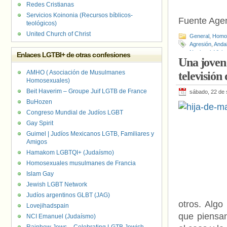
Redes Cristianas
Servicios Koinonia (Recursos bíblicos-
Fuente Age
teológicos)
United Church of Christ
General
,
Homof
Agresión
,
Anda
Nacional
,
Viol
Enlaces LGTBI+ de otras confesiones
Una joven 
AMHO ( Asociación de Musulmanes
televisión
Homosexuales)
Beit Haverim – Groupe Juif LGTB de France
sábado, 22 de 
BuHozen
Congreso Mundial de Judíos LGBT
Gay Spirit
Guimel | Judíos Mexicanos LGTB, Familiares y
Amigos
Hamakom LGBTQI+ (Judaísmo)
Homosexuales musulmanes de Francia
Islam Gay
Jewish LGBT Network
Judíos argentinos GLBT (JAG)
otros. Algo
Lovejihadspain
que piensa
NCI Emanuel (Judaísmo)