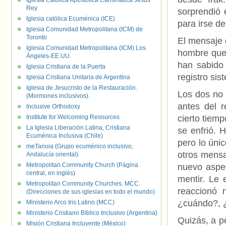
Iglesia Católica Apostólica Carismática Jesús
Rey
sorprendió 
Iglesia católica Ecuménica (ICE)
para irse d
Iglesia Comunidad Metropolitana (ICM) de
Toronto
El mensaje 
Iglesia Comunidad Metropolitana (ICM) Los
hombre que
Ángeles-EE.UU.
han sabido
Iglesia Cristiana de la Puerta
registro sis
Iglesia Cristiana Unitaria de Argentina
Iglesia de Jesucristo de la Restauración.
Los dos no 
(Mormones inclusivos).
antes del 
Inclusive Orthodoxy
Institute for Welcoming Resources
cierto tiem
La Iglesia Liberación Latina, Cristiana
se enfrió. 
Ecuménica Inclusiva (Chile)
pero lo úni
meTanoia (Grupo ecuménico inclusivo,
otros mensa
Andalucía oriental)
Metropolitan Community Church (Página
nuevo aspec
central, en inglés)
mentir. Le 
Metropolitan Community Churches. MCC.
reaccionó 
(Direcciones de sus iglesias en todo el mundo)
¿cuándo?, 
Ministerio Arco Iris Latino (MCC)
Ministerio Cristiano Bíblico Inclusivo (Argentina)
Quizás, a pe
Misión Cristiana Incluyente (México)