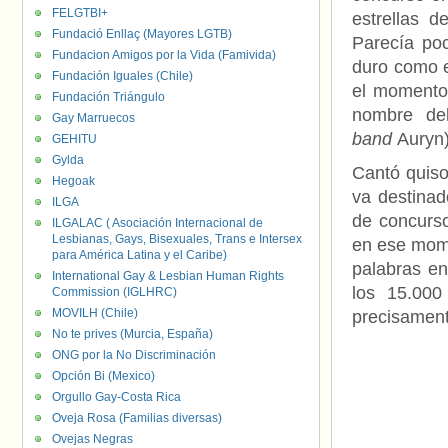
FELGTBI+
estrellas d
Fundació Enllaç (Mayores LGTB)
Parecía po
Fundacion Amigos por la Vida (Famivida)
duro como e
Fundación Iguales (Chile)
el momento
Fundación Triángulo
nombre del
Gay Marruecos
band
Auryn)
GEHITU
Gylda
Cantó quiso
Hegoak
va destina
ILGA
de concurs
ILGALAC ( Asociación Internacional de
Lesbianas, Gays, Bisexuales, Trans e Intersex
en ese mome
para América Latina y el Caribe)
palabras en
International Gay & Lesbian Human Rights
los 15.000
Commission (IGLHRC)
MOVILH (Chile)
precisament
No te prives (Murcia, España)
ONG por la No Discriminación
Opción Bi (Mexico)
Orgullo Gay-Costa Rica
Oveja Rosa (Familias diversas)
Ovejas Negras