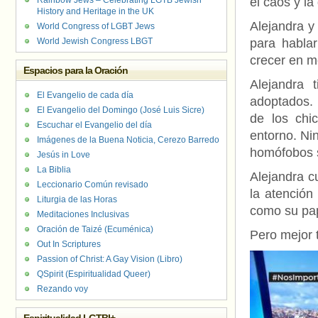
Rainbow Jews – Celebrating LGTB Jewish
el caos y la
History and Heritage in the UK
Alejandra y
World Congress of LGBT Jews
World Jewish Congress LBGT
para hablar
crecer en m
Espacios para la Oración
Alejandra
El Evangelio de cada día
adoptados. 
El Evangelio del Domingo (José Luis Sicre)
de los chi
Escuchar el Evangelio del día
entorno. Ni
Imágenes de la Buena Noticia, Cerezo Barredo
homófobos s
Jesús in Love
La Biblia
Alejandra c
Leccionario Común revisado
la atención
Liturgia de las Horas
como su papá
Meditaciones Inclusivas
Oración de Taizé (Ecuménica)
Pero mejor t
Out In Scriptures
Passion of Christ: A Gay Vision (Libro)
QSpirit (Espiritualidad Queer)
Rezando voy