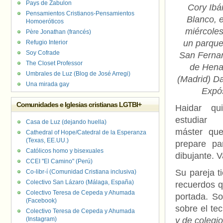
Pays de Zabulon
Cory Ibá
Pensamientos Cristianos-Pensamientos
Blanco, 
Homoeróticos
miércole
Père Jonathan (francés)
un parque
Refugio Interior
Soy Cofrade
San Ferna
The Closet Professor
de Hena
Umbrales de Luz (Blog de José Arregi)
(Madrid) D
Una mirada gay
Expó
Comunidades e Iglesias cristianas LGTBI+
Haidar qui
estudiar
Casa de Luz (dejando huella)
máster que
Cathedral of Hope/Catedral de la Esperanza
(Texas, EE.UU.)
prepare pa
Católicos homo y bisexuales
dibujante. V
CCEI "El Camino" (Perú)
Su pareja t
Co-libr-í (Comunidad Cristiana inclusiva)
Colectivo San Lázaro (Málaga, España)
recuerdos q
Colectivo Teresa de Cepeda y Ahumada
portada. So
(Facebook)
sobre el tec
Colectivo Teresa de Cepeda y Ahumada
(Instagram)
y de colegi