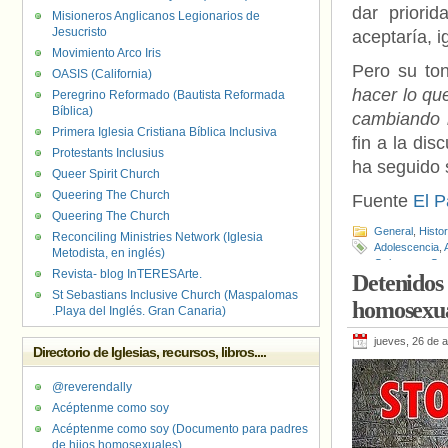
dar priori
Misioneros Anglicanos Legionarios de
Jesucristo
aceptaría, 
Movimiento Arco Iris
Pero su to
OASIS (California)
hacer lo qu
Peregrino Reformado (Bautista Reformada
Bíblica)
cambiando l
Primera Iglesia Cristiana Bíblica Inclusiva
fin a la di
Protestants Inclusius
ha seguido 
Queer Spirit Church
Queering The Church
Fuente
El P
Queering The Church
General
,
Histo
Reconciling Ministries Network (Iglesia
Adolescencia
,
Metodista, en inglés)
Galapagar
,
Gue
Revista- blog InTERESArte.
Detenidos 
Próximo
,
Padr
St Sebastians Inclusive Church (Maspalomas
Transexuales
,
homosexua
.Playa del Inglés. Gran Canaria)
jueves, 26 de 
Directorio de Iglesias, recursos, libros....
@reverendally
Acéptenme como soy
Acéptenme como soy (Documento para padres
de hijos homosexuales)