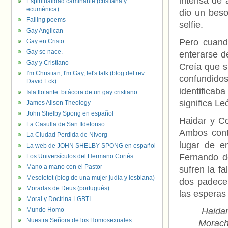
intensa de 
Espiritualidad caminante (cristiana y
ecuménica)
dio un beso
Falling poems
selfie.
Gay Anglican
Pero cuand
Gay en Cristo
Gay se nace.
enterarse d
Gay y Cristiano
Creía que s
I'm Christian, I'm Gay, let's talk (blog del rev.
confundid
David Eck)
identifica
Isla flotante: bitácora de un gay cristiano
significa Le
James Alison Theology
John Shelby Spong en español
Haidar y Co
La Casulla de San Ildefonso
Ambos conti
La Ciudad Perdida de Nivorg
lugar de e
La web de JOHN SHELBY SPONG en español
Fernando de
Los Universículos del Hermano Cortés
Mano a mano con el Pastor
sufren la f
Mesoletot (blog de una mujer judía y lesbiana)
dos padecen
Moradas de Deus (portugués)
las esperas
Moral y Doctrina LGBTI
Mundo Homo
Haidar
Nuestra Señora de los Homosexuales
Morach