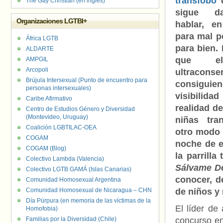
tránsfobo
d
The Gay Christian (en inglés)
sigue d
Organizaciones LGTBI+
hablar, e
para mal p
África LGTB
para bien. 
ALDARTE
que e
AMPGIL
Arcopoli
ultraconse
Brújula Intersexual (Punto de encuentro para
consiguien
personas intersexuales)
visibilid
Caribe Afirmativo
realidad de
Centro de Estudios Género y Diversidad
(Montevideo, Uruguay)
niñas tr
Coalición LGBTILAC-OEA
otro modo 
COGAM
noche de e
COGAM (Blog)
la parrilla
Colectivo Lambda (Valencia)
Sálvame D
Colectivo LGTB GAMÁ (Islas Canarias)
conocer, de
Comunidad Homosexual Argentina
Comunidad Homosexual de Nicaragua – CHN
de niños y 
Día Púrpura (en memoria de las víctimas de la
El líder de
Homofobia)
Familias por la Diversidad (Chile)
concurso en