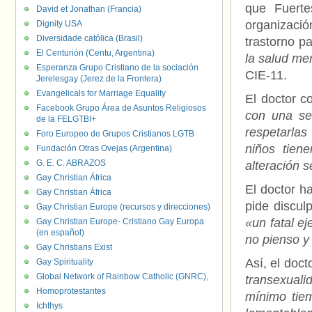
que Fuerte
David et Jonathan (Francia)
organizaci
Dignity USA
Diversidade católica (Brasil)
trastorno pa
El Centurión (Centu, Argentina)
la salud me
Esperanza Grupo Cristiano de la sociación
CIE-11.
Jerelesgay (Jerez de la Frontera)
Evangelicals for Marriage Equality
El doctor c
Facebook Grupo Área de Asuntos Religiosos
con una ser
de la FELGTBI+
respetarla
Foro Europeo de Grupos Cristianos LGTB
niños tien
Fundación Otras Ovejas (Argentina)
G. E. C. ABRAZOS
alteración 
Gay Christian África
El doctor h
Gay Christian África
pide discul
Gay Christian Europe (recursos y direcciones)
«un fatal ej
Gay Christian Europe- Cristiano Gay Europa
(en español)
no pienso y
Gay Christians Exist
Así, el doc
Gay Spirituality
Global Network of Rainbow Catholic (GNRC),
transexuali
Homoprotestantes
mínimo tie
Ichthys