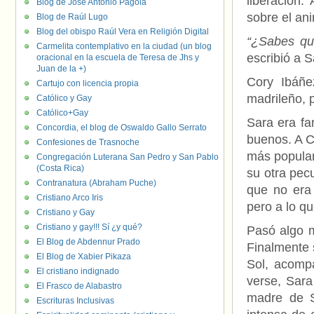
liberación.
Blog de José Antonio Pagola
sobre el ani
Blog de Raúl Lugo
Blog del obispo Raúl Vera en Religión Digital
“¿Sabes qu
Carmelita contemplativo en la ciudad (un blog
escribió a S
oracional en la escuela de Teresa de Jhs y
Juan de la +)
Cory Ibáñe
Cartujo con licencia propia
madrileño, 
Católico y Gay
Católico+Gay
Sara era fa
Concordia, el blog de Oswaldo Gallo Serrato
buenos. A C
Confesiones de Trasnoche
más popular
Congregación Luterana San Pedro y San Pablo
(Costa Rica)
su otra pec
Contranatura (Abraham Puche)
que no era
Cristiano Arco Iris
pero a lo q
Cristiano y Gay
Cristiano y gay!!! Sí ¿y qué?
Pasó algo m
El Blog de Abdennur Prado
Finalmente 
El Blog de Xabier Pikaza
Sol, acompa
El cristiano indignado
verse, Sara
El Frasco de Alabastro
madre de S
Escrituras Inclusivas