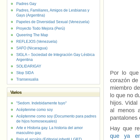
Padres Gay
Padres, Familiares, Amigos de Lesbianas y
Gays (Argentina)
Papeles de Diversidad Sexual (Venezuela)
Proyecto Todo Mejora (Perú)
Queering The Map
REFLEJOS (Venezuela)
SAFO (Nicaragua)
SIGLA – Sociedad de Integración Gay Lésbica
Argentina
SOLIDARIGAY
Por lo que
Stop SIDA
Transexualia
corazón de 
miembro de 
Varios
lo que no d
hijos. Vidal
"Sedom. Indebidamente tuyo"
al menos a
Acéptenme como soy
Acéptenme como soy (Documento para padres
pantalones 
de hijos homosexuales)
Hay que re
Arte e Historia gay. La historia del amor
masculino gay.
que ya en
Bajo el arcoíris (Editorial infantil LGBT).