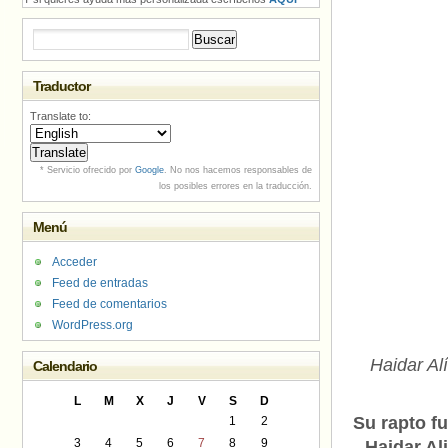
Buscar:
Traductor
Translate to:
* Servicio ofrecido por
Google
. No nos hacemos responsables de
los posibles errores en la traducción.
Menú
Acceder
Feed de entradas
Feed de comentarios
WordPress.org
Haidar Al
Calendario
L
M
X
J
V
S
D
Su rapto f
1
2
3
4
5
6
7
8
9
Haidar Al