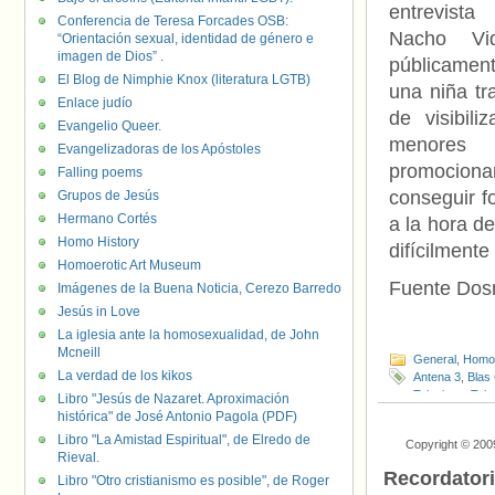
entrevis
Conferencia de Teresa Forcades OSB:
Nacho Vi
“Orientación sexual, identidad de género e
imagen de Dios” .
públicamente
El Blog de Nimphie Knox (literatura LGTB)
una niña tr
Enlace judío
de visibili
Evangelio Queer.
menores 
Evangelizadoras de los Apóstoles
promocionar
Falling poems
conseguir f
Grupos de Jesús
Hermano Cortés
a la hora d
Homo History
difícilmente
Homoerotic Art Museum
Fuente Do
Imágenes de la Buena Noticia, Cerezo Barredo
Jesús in Love
La iglesia ante la homosexualidad, de John
Mcneill
General
,
Homof
La verdad de los kikos
Antena 3
,
Blas
Telecinco
,
Tele
Libro "Jesús de Nazaret. Aproximación
histórica" de José Antonio Pagola (PDF)
Libro "La Amistad Espiritual", de Elredo de
Copyright © 200
Rieval.
Recordator
Libro "Otro cristianismo es posible", de Roger