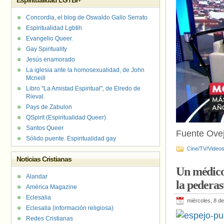
Espiritualidad LGTBI+
Concordia, el blog de Oswaldo Gallo Serrato
Espiritualidad Lgbtih
Evangelio Queer.
Gay Spirituality
Jesús enamorado
La iglesia ante la homosexualidad, de John
Mcneill
Libro "La Amistad Espiritual", de Elredo de
Rieval.
Pays de Zabulon
QSpirit (Espiritualidad Queer)
Santos Queer
Fuente Ove
Sólido puente. Espiritualidad gay
Cine/TV/Video
Noticias Cristianas
Un médico
Alandar
la pederas
América Magazine
Eclesalia
miércoles, 8 d
Eclesalia (información religiosa)
Redes Cristianas