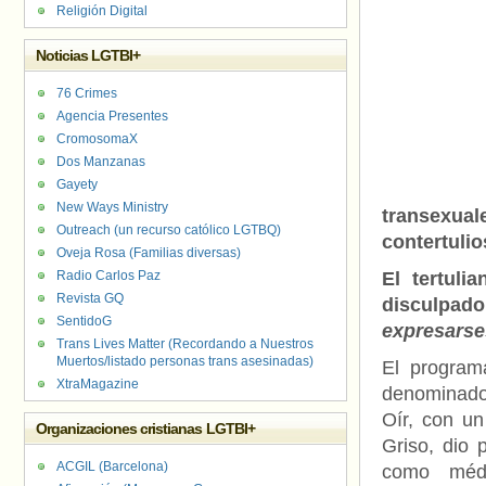
Religión Digital
Noticias LGTBI+
76 Crimes
Agencia Presentes
CromosomaX
Dos Manzanas
Gayety
New Ways Ministry
transexua
Outreach (un recurso católico LGTBQ)
contertulio
Oveja Rosa (Familias diversas)
Radio Carlos Paz
El tertul
Revista GQ
disculpado 
SentidoG
expresarse
Trans Lives Matter (Recordando a Nuestros
Muertos/listado personas trans asesinadas)
El program
XtraMagazine
denominad
Oír, con u
Organizaciones cristianas LGTBI+
Griso, dio 
ACGIL (Barcelona)
como méd