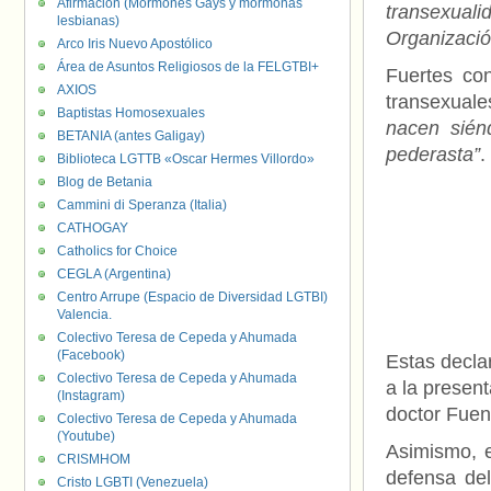
Afirmación (Mormones Gays y mormonas
transexuali
lesbianas)
Organizació
Arco Iris Nuevo Apostólico
Área de Asuntos Religiosos de la FELGTBI+
Fuertes co
AXIOS
transexual
Baptistas Homosexuales
nacen sién
BETANIA (antes Galigay)
pederasta”
.
Biblioteca LGTTB «Oscar Hermes Villordo»
Blog de Betania
Cammini di Speranza (Italia)
CATHOGAY
Catholics for Choice
CEGLA (Argentina)
Centro Arrupe (Espacio de Diversidad LGTBI)
Valencia.
Colectivo Teresa de Cepeda y Ahumada
(Facebook)
Estas decla
Colectivo Teresa de Cepeda y Ahumada
a la present
(Instagram)
doctor Fuen
Colectivo Teresa de Cepeda y Ahumada
(Youtube)
Asimismo, el
CRISMHOM
defensa de
Cristo LGBTI (Venezuela)