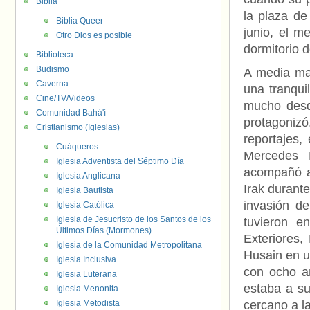
Biblia
la plaza de
Biblia Queer
junio, el m
Otro Dios es posible
dormitorio d
Biblioteca
Budismo
A media ma
Caverna
una tranqui
Cine/TV/Videos
mucho desd
Comunidad Bahá'í
protagoniz
Cristianismo (Iglesias)
reportajes,
Cuáqueros
Mercedes M
Iglesia Adventista del Séptimo Día
acompañó a 
Iglesia Anglicana
Irak durante
Iglesia Bautista
invasión d
Iglesia Católica
Iglesia de Jesucristo de los Santos de los
tuvieron e
Últimos Días (Mormones)
Exteriores,
Iglesia de la Comunidad Metropolitana
Husain en un
Iglesia Inclusiva
con ocho a
Iglesia Luterana
estaba a su
Iglesia Menonita
Iglesia Metodista
cercano a la