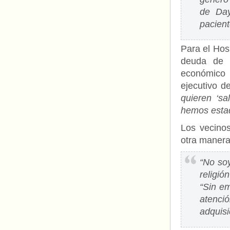
de Day
pacient
Para el Hos
deuda de m
económico m
ejecutivo d
quieren ‘sa
hemos estad
Los vecinos
otra manera
“No soy
religió
“Sin e
atenci
adquisi