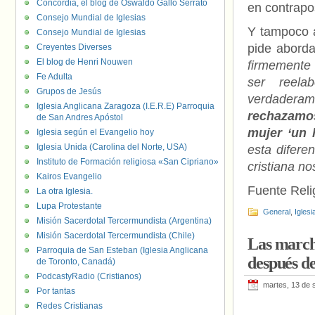
Concordia, el blog de Oswaldo Gallo Serrato
en contrapos
Consejo Mundial de Iglesias
Y tampoco a
Consejo Mundial de Iglesias
pide aborda
Creyentes Diverses
El blog de Henri Nouwen
firmemente 
Fe Adulta
ser reela
Grupos de Jesús
verdaderame
Iglesia Anglicana Zaragoza (I.E.R.E) Parroquia
rechazamos
de San Andres Apóstol
mujer ‘un
Iglesia según el Evangelio hoy
Iglesia Unida (Carolina del Norte, USA)
esta difere
Instituto de Formación religiosa «San Cipriano»
cristiana no
Kairos Evangelio
Fuente Relig
La otra Iglesia.
Lupa Protestante
General
,
Iglesi
Misión Sacerdotal Tercermundista (Argentina)
Misión Sacerdotal Tercermundista (Chile)
Las marcha
Parroquia de San Esteban (Iglesia Anglicana
después de
de Toronto, Canadá)
PodcastyRadio (Cristianos)
martes, 13 de 
Por tantas
Redes Cristianas