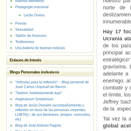
nuestro pa
Nuevos Miembros
norte de 
Pedagogía oracional
deslizami
Lectio Divina
innumerable
Poesía
Sexualidad
Hay 17 foc
Tablón de Anuncios
Ucrania at
Testimonios
de los paí
Una batería de buenas noticias
principal a
estratégico
Enlaces de Interés
gravísima. 
Blogs Personales inclusivos
adelante a 
enemigo, al 
"Artículos para la reflexión" – Blog personal de
Juan Carlos Urquhart de Barros.
combatir y d
"Sedom. Indebidamente tuyo"
el límite, 
Anglicanum Scriptorium
Jeffrey Sac
Blog de Jesús Donaire (acompañamiento y
de la especi
reflexión en favor de las personas creyentes
LGBTIQ+, de sus familiares, amigos, conocidos,
Tal vez la
etc)
global ace
Blog de José Antonio Pagola