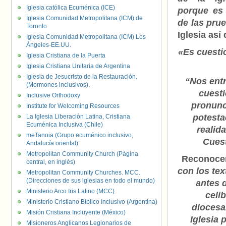
Iglesia católica Ecuménica (ICE)
porque es
Iglesia Comunidad Metropolitana (ICM) de
de las pru
Toronto
Iglesia así
Iglesia Comunidad Metropolitana (ICM) Los
Ángeles-EE.UU.
«Es cuestio
Iglesia Cristiana de la Puerta
Iglesia Cristiana Unitaria de Argentina
Iglesia de Jesucristo de la Restauración.
“Nos entr
(Mormones inclusivos).
cuesti
Inclusive Orthodoxy
pronunci
Institute for Welcoming Resources
potesta
La Iglesia Liberación Latina, Cristiana
Ecuménica Inclusiva (Chile)
realid
meTanoia (Grupo ecuménico inclusivo,
Cuest
Andalucía oriental)
Metropolitan Community Church (Página
Reconocen
central, en inglés)
con los te
Metropolitan Community Churches. MCC.
(Direcciones de sus iglesias en todo el mundo)
antes d
Ministerio Arco Iris Latino (MCC)
celi
Ministerio Cristiano Bíblico Inclusivo (Argentina)
diocesa
Misión Cristiana Incluyente (México)
Iglesia 
Misioneros Anglicanos Legionarios de