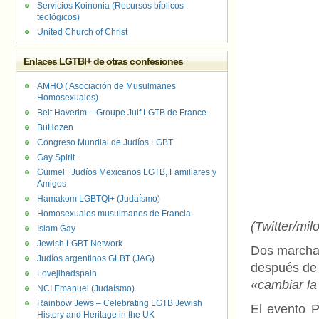
Servicios Koinonia (Recursos bíblicos-
teológicos)
United Church of Christ
Enlaces LGTBI+ de otras confesiones
AMHO ( Asociación de Musulmanes
Homosexuales)
Beit Haverim – Groupe Juif LGTB de France
BuHozen
Congreso Mundial de Judíos LGBT
Gay Spirit
Guimel | Judíos Mexicanos LGTB, Familiares y
Amigos
Hamakom LGBTQI+ (Judaísmo)
Homosexuales musulmanes de Francia
(Twitter/mil
Islam Gay
Jewish LGBT Network
Dos marcha
Judíos argentinos GLBT (JAG)
después de a
Lovejihadspain
«
cambiar la
NCI Emanuel (Judaísmo)
Rainbow Jews – Celebrating LGTB Jewish
El evento P
History and Heritage in the UK