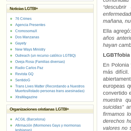
comunidad
“descubri
Noticias LGTBI+
enfermedade
76 Crimes
mañana, nue
Agencia Presentes
Ella agregó:
CromosomaX
Dos Manzanas
años anter
Gayety
hayan cambi
New Ways Ministry
LGBTfobia
Outreach (un recurso católico LGTBQ)
Oveja Rosa (Familias diversas)
En Polonia 
Radio Carlos Paz
más difícil.
Revista GQ
abiertamen
SentidoG
europeas qu
Trans Lives Matter (Recordando a Nuestros
Muertos/listado personas trans asesinadas)
convertido 
XtraMagazine
muestra q
suicidas”
an
Organizaciones cristianas LGTBI+
firmamos lo
ACGIL (Barcelona)
derechos hu
Afirmación (Mormones Gays y mormonas
valores no 
lesbianas)