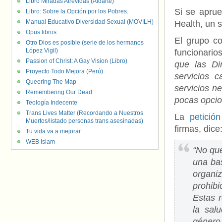
Libro Miradas Atrevidas (Aldarte)
Si se aprue
Libro: Sobre la Opción por los Pobres.
Manual Educativo Diversidad Sexual (MOVILH)
Health, un 
Opus libros
El grupo co
Otro Dios es posible (serie de los hermanos
López Vigil)
funcionario
Passion of Christ: A Gay Vision (Libro)
que las Dir
Proyecto Todo Mejora (Perú)
servicios 
Queering The Map
servicios n
Remembering Our Dead
pocas opcio
Teología Indecente
Trans Lives Matter (Recordando a Nuestros
La
petición
Muertos/listado personas trans asesinadas)
firmas, dice
Tu vida va a mejorar
WEB Islam
“No que
una ba
organi
prohibi
Estas r
la sal
género 