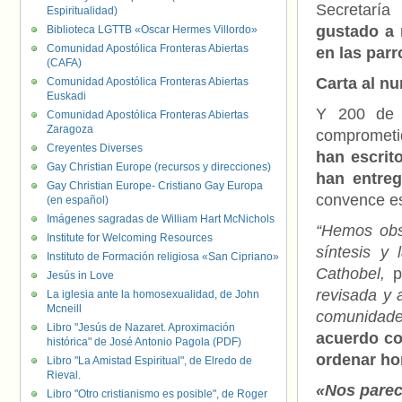
Secretarí
Espiritualidad)
gustado a
Biblioteca LGTTB «Oscar Hermes Villordo»
Comunidad Apostólica Fronteras Abiertas
en las par
(CAFA)
Carta al nu
Comunidad Apostólica Fronteras Abiertas
Euskadi
Y 200 de e
Comunidad Apostólica Fronteras Abiertas
Zaragoza
comprometi
Creyentes Diverses
han escrito
Gay Christian Europe (recursos y direcciones)
han entre
Gay Christian Europe- Cristiano Gay Europa
convence ese
(en español)
Imágenes sagradas de William Hart McNichols
“Hemos obs
Institute for Welcoming Resources
síntesis y 
Instituto de Formación religiosa «San Cipriano»
Cathobel,
po
Jesús in Love
revisada y 
La iglesia ante la homosexualidad, de John
Mcneill
comunidade
Libro "Jesús de Nazaret. Aproximación
acuerdo co
histórica" de José Antonio Pagola (PDF)
ordenar h
Libro "La Amistad Espiritual", de Elredo de
Rieval.
«Nos parec
Libro "Otro cristianismo es posible", de Roger