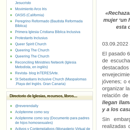
Jesucristo
Movimiento Arco Iris
«Rechazam
OASIS (California)
mujer ‘un 
Peregrino Reformado (Bautista Reformada
Bíblica)
esta 
Primera Iglesia Cristiana Bíblica Inclusiva
Protestants Inclusius
03.09.2022
Queer Spirit Church
Queering The Church
El pasado 6 
Queering The Church
de escucha
Reconciling Ministries Network (Iglesia
destacados 
Metodista, en inglés)
Revista- blog InTERESArte.
envejecimie
St Sebastians Inclusive Church (Maspalomas
jóvenes; o 
.Playa del Inglés. Gran Canaria)
organizar la
relación de
Directorio de Iglesias, recursos, libros....
llegan lla
@reverendally
y a los ca
Acéptenme como soy
Acéptenme como soy (Documento para padres
Sin embarg
de hijos homosexuales)
realizadas 
Activos y Contemplativos (Monasterio Virtual de