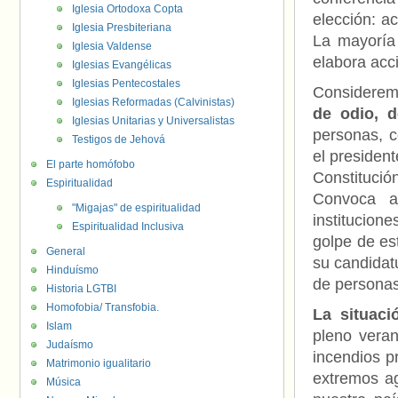
Iglesia Ortodoxa Copta
elección: a
Iglesia Presbiteriana
La mayoría 
Iglesia Valdense
elabora acc
Iglesias Evangélicas
Iglesias Pentecostales
Considerem
Iglesias Reformadas (Calvinistas)
de odio, d
Iglesias Unitarias y Universalistas
personas, c
Testigos de Jehová
el president
El parte homófobo
Constitució
Espiritualidad
Convoca a
"Migajas" de espiritualidad
institucion
Espiritualidad Inclusiva
golpe de es
General
su candidat
Hinduísmo
de personas
Historia LGTBI
Homofobia/ Transfobia.
La situac
Islam
pleno vera
Judaísmo
incendios p
Matrimonio igualitario
extremos ag
Música