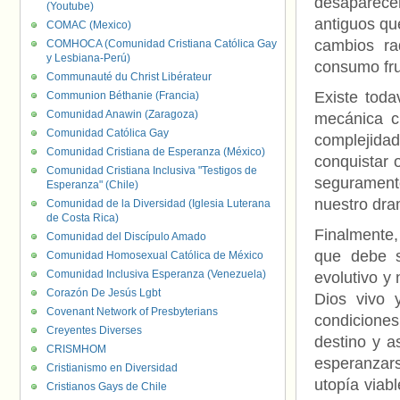
desaparecer
(Youtube)
antiguos que
COMAC (Mexico)
cambios ra
COMHOCA (Comunidad Cristiana Católica Gay
y Lesbiana-Perú)
consumo fru
Communauté du Christ Libérateur
Existe toda
Communion Béthanie (Francia)
Comunidad Anawin (Zaragoza)
mecánica c
Comunidad Católica Gay
complejidad
Comunidad Cristiana de Esperanza (México)
conquistar 
Comunidad Cristiana Inclusiva "Testigos de
segurament
Esperanza" (Chile)
nuestro dra
Comunidad de la Diversidad (Iglesia Luterana
de Costa Rica)
Finalmente
Comunidad del Discípulo Amado
que debe s
Comunidad Homosexual Católica de México
Comunidad Inclusiva Esperanza (Venezuela)
evolutivo y 
Corazón De Jesús Lgbt
Dios vivo 
Covenant Network of Presbyterians
condiciones
Creyentes Diverses
destino y a
CRISMHOM
esperanzars
Cristianismo en Diversidad
utopía viab
Cristianos Gays de Chile