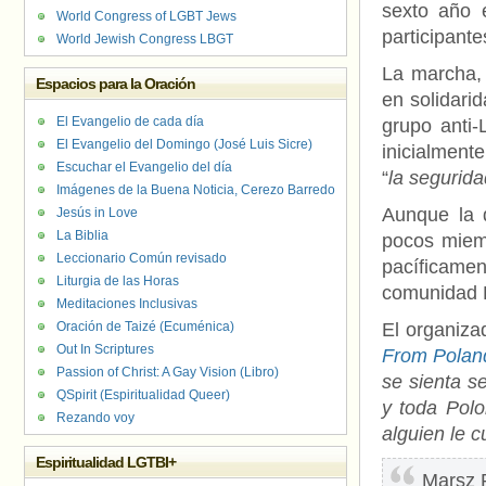
sexto año 
World Congress of LGBT Jews
participante
World Jewish Congress LBGT
La marcha,
Espacios para la Oración
en solidari
El Evangelio de cada día
grupo anti
El Evangelio del Domingo (José Luis Sicre)
inicialmente
Escuchar el Evangelio del día
“
la segurida
Imágenes de la Buena Noticia, Cerezo Barredo
Aunque la d
Jesús in Love
La Biblia
pocos miemb
Leccionario Común revisado
pacíficamen
Liturgia de las Horas
comunidad L
Meditaciones Inclusivas
Oración de Taizé (Ecuménica)
El organiza
Out In Scriptures
From Polan
Passion of Christ: A Gay Vision (Libro)
se sienta 
QSpirit (Espiritualidad Queer)
y toda Pol
Rezando voy
alguien le 
Espiritualidad LGTBI+
Marsz R