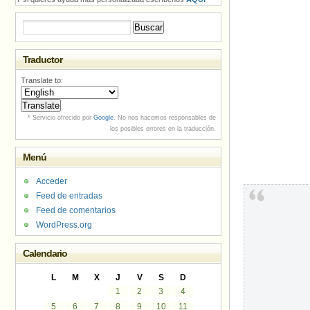
Buscar:
Traductor
Translate to:
* Servicio ofrecido por
Google
. No nos hacemos responsables de
los posibles errores en la traducción.
Menú
Acceder
Feed de entradas
Feed de comentarios
WordPress.org
Calendario
L
M
X
J
V
S
D
1
2
3
4
5
6
7
8
9
10
11