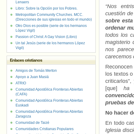
Lenaers
“Nos entri
Libro: Sobre la Opción por los Pobres.
cuestión de
Metropolitan Community Churches. MCC.
(Direcciones de sus iglesias en todo el mundo)
sobre esta
Otro Dios es posible (serie de los hermanos
ordenar mu
López Vigil)
todos los c
Passion of Christ: A Gay Vision (Libro)
magisterio 
Un tal Jesús (serie de los hermanos López
Vigil)
nos parec
carecemos d
Enlaces cristianos
Reconocen 
Amigos de Tomás Merton
los textos 
Apoyo a Juan Masiá
criticarlos”
ATRIO
[que]
ha 
Comunidad Apostólica Fronteras Abiertas
(CAFA)
convencido
Comunidad Apostólica Fronteras Abiertas
pruebas de
Euskadi
Comunidad Apostólica Fronteras Abiertas
No hacer de
Zaragoza
En todo ca
Comunidad de Taizé
Comunidades Cristianas Populares
Iglesia dis