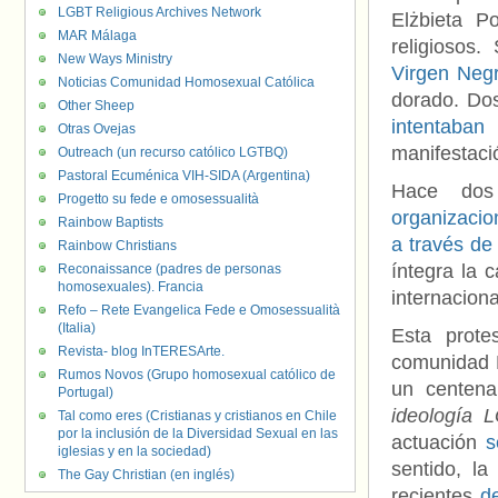
LGBT Religious Archives Network
Elżbieta P
MAR Málaga
religiosos.
New Ways Ministry
Virgen Neg
Noticias Comunidad Homosexual Católica
dorado. Do
Other Sheep
intentaban 
Otras Ovejas
manifestació
Outreach (un recurso católico LGTBQ)
Pastoral Ecuménica VIH-SIDA (Argentina)
Hace do
Progetto su fede e omosessualità
organizacio
Rainbow Baptists
a través de
Rainbow Christians
íntegra la 
Reconaissance (padres de personas
homosexuales). Francia
internacion
Refo – Rete Evangelica Fede e Omosessualità
(Italia)
Esta prote
Revista- blog InTERESArte.
comunidad 
Rumos Novos (Grupo homosexual católico de
un centena
Portugal)
ideología 
Tal como eres (Cristianas y cristianos en Chile
por la inclusión de la Diversidad Sexual en las
actuación
s
iglesias y en la sociedad)
sentido, l
The Gay Christian (en inglés)
recientes
de