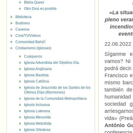
Biblia Queer
Otro Dios es posible
«La situ
Biblioteca
pleno vera
Budismo
incen
dio
Caverna
event
Cine/TV/Videos
Comunidad Bahá'í
22.08.2022
Cristianismo (Iglesias)
Síganme e
Cuáqueros
vamos? Ni e
Iglesia Adventista del Séptimo Día
podrá decir
Iglesia Anglicana
Francisco e
Iglesia Bautista
Iglesia Católica
mismo barc
Iglesia de Jesucristo de los Santos de los
también de
Últimos Días (Mormones)
humanidad 
Iglesia de la Comunidad Metropolitana
sociedad g
Iglesia Inclusiva
arriesgarno
Iglesia Luterana
Iglesia Menonita
vida» (Preá
Iglesia Metodista
António Gu
Iglesia Ortodoxa
conferencia