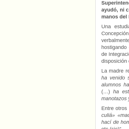
Superinte
ayudó, ni 
manos del M
Una estudi
Concepció
verbalment
hostigando 
de Integrac
disposición d
La madre re
ha venido s
alumnos ha
(…)
ha esta
manotazos y
Entre otros 
culiá» «ma
hací de ho