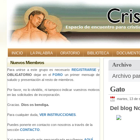
INICIO
LA PALABRA
ORATORIO
BIBLIOTECA
DOCUMENT
Nuevos Miembros
Archivo
Para unirse a este grupo es necesario
REGISTRARSE
y
OBLIGATORIO
dejar en el
FORO
un primer mensaje de
Archivo pa
saludo y presentación al resto de miembros.
Gato
Por favor, no lo olvidéis, ni tampoco indicar vuestros motivos
en las solicitudes de incorporación.
martes, 13 de 
Gracias.
Dios os bendiga.
Del blog No
Para cualquier duda,
VER INSTRUCCIONES
.
Puedes ponerte en contacto con nosotros a través de la
sección
CONTACTO
.
Y si quieres ayuda más personalizada escríbenos
AQUÍ