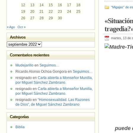
12
13
14
15
16
17
18
"Migajas" de es
19
20
21
22
23
24
25
26
27
28
29
30
«Situación
tragedia?
« Ago
Oct »
Archivos
martes, 13 de 
Archivos
Comentarios recientes
Mudejarillo
en
Seguimos…
Ricardo Alonso Ochoa Gongora
en
Seguimos…
resignado
en
Carta abierta a Monseñor Munilla,
por Miguel Sánchez Zambrano.
resignado
en
Carta abierta a Monseñor Munilla,
por Miguel Sánchez Zambrano.
resignado
en
“Homosexualidad. Las Razones
de Dios”, de Miguel Sánchez Zambrano
Categorías
Biblia
puede 