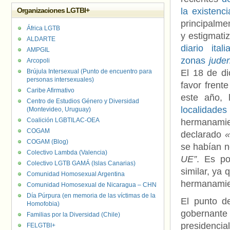
Organizaciones LGTBI+
la existenc
principalme
África LGTB
y estigmati
ALDARTE
diario ita
AMPGIL
zonas
juden
Arcopoli
Brújula Intersexual (Punto de encuentro para
El 18 de d
personas intersexuales)
favor frent
Caribe Afirmativo
este año,
Centro de Estudios Género y Diversidad
localidades
(Montevideo, Uruguay)
Coalición LGBTILAC-OEA
hermanami
COGAM
declarado
«
COGAM (Blog)
se habían n
Colectivo Lambda (Valencia)
UE”
. Es po
Colectivo LGTB GAMÁ (Islas Canarias)
similar, ya
Comunidad Homosexual Argentina
hermanamie
Comunidad Homosexual de Nicaragua – CHN
Día Púrpura (en memoria de las víctimas de la
El punto d
Homofobia)
gobernante
Familias por la Diversidad (Chile)
presidenci
FELGTBI+