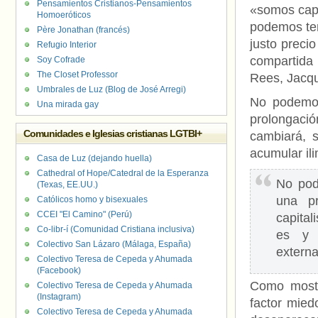
Pensamientos Cristianos-Pensamientos
«somos capa
Homoeróticos
podemos tem
Père Jonathan (francés)
justo preci
Refugio Interior
compartida 
Soy Cofrade
The Closet Professor
Rees, Jacqu
Umbrales de Luz (Blog de José Arregi)
No podemos
Una mirada gay
prolongació
Comunidades e Iglesias cristianas LGTBI+
cambiará, s
acumular ili
Casa de Luz (dejando huella)
Cathedral of Hope/Catedral de la Esperanza
No pod
(Texas, EE.UU.)
una pr
Católicos homo y bisexuales
CCEI "El Camino" (Perú)
capital
Co-libr-í (Comunidad Cristiana inclusiva)
es y q
Colectivo San Lázaro (Málaga, España)
externa
Colectivo Teresa de Cepeda y Ahumada
(Facebook)
Como most
Colectivo Teresa de Cepeda y Ahumada
(Instagram)
factor mied
Colectivo Teresa de Cepeda y Ahumada