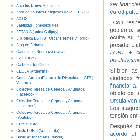
ser financie
Arco Iris Nuevo Apostólico
eurodiputa
Área de Asuntos Religiosos de la FELGTBI+
AXIOS
Con respec
Baptistas Homosexuales
gobierno, 
BETANIA (antes Galigay)
oculta su 
Biblioteca LGTTB «Oscar Hermes Villordo»
presidencia
Blog de Betania
Cammini di Speranza (Italia)
LGBT + co
CATHOGAY
bolchevism
Catholics for Choice
Si bien las
CEGLA (Argentina)
ciudades
“
Centro Arrupe (Espacio de Diversidad LGTBI)
Valencia.
financiaría
.
Colectivo Teresa de Cepeda y Ahumada
objeto de u
(Facebook)
Ursula von 
Colectivo Teresa de Cepeda y Ahumada
(Instagram)
Los ataque
Colectivo Teresa de Cepeda y Ahumada
tensión ent
(Youtube)
CRISMHOM
Después d
Cristo LGBTI (Venezuela)
acordó el 
David et Jonathan (Francia)