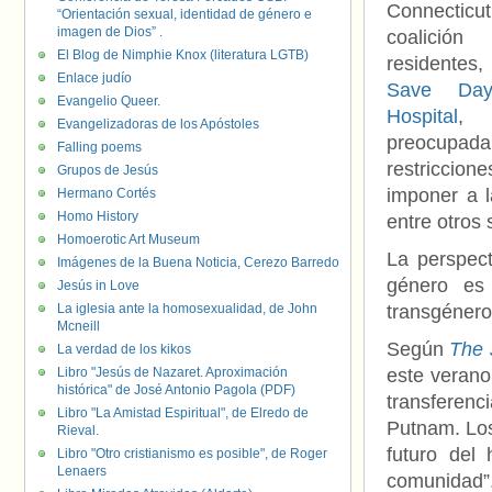
Connecti
“Orientación sexual, identidad de género e
imagen de Dios” .
coalic
El Blog de Nimphie Knox (literatura LGTB)
residentes
Enlace judío
Save Day
Evangelio Queer.
Hospital
,
Evangelizadoras de los Apóstoles
preocupad
Falling poems
restriccio
Grupos de Jesús
imponer a l
Hermano Cortés
Homo History
entre otros 
Homoerotic Art Museum
La perspect
Imágenes de la Buena Noticia, Cerezo Barredo
género es
Jesús in Love
La iglesia ante la homosexualidad, de John
transgénero 
Mcneill
Según
The 
La verdad de los kikos
Libro "Jesús de Nazaret. Aproximación
este verano 
histórica" de José Antonio Pagola (PDF)
transferenc
Libro "La Amistad Espiritual", de Elredo de
Putnam. Los
Rieval.
futuro del
Libro "Otro cristianismo es posible", de Roger
Lenaers
comunidad”