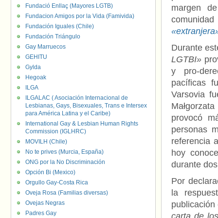
Fundació Enllaç (Mayores LGTB)
margen de 
Fundacion Amigos por la Vida (Famivida)
comunidad
Fundación Iguales (Chile)
«extranjera
Fundación Triángulo
Durante est
Gay Marruecos
GEHITU
LGTBI»
prov
Gylda
y pro-der
Hegoak
pacíficas f
ILGA
Varsovia f
ILGALAC ( Asociación Internacional de
Małgorzata
Lesbianas, Gays, Bisexuales, Trans e Intersex
para América Latina y el Caribe)
provocó má
International Gay & Lesbian Human Rights
personas 
Commission (IGLHRC)
referencia 
MOVILH (Chile)
hoy conoce
No te prives (Murcia, España)
ONG por la No Discriminación
durante do
Opción Bi (Mexico)
Por declara
Orgullo Gay-Costa Rica
la respues
Oveja Rosa (Familias diversas)
Ovejas Negras
publicación 
Padres Gay
carta de lo