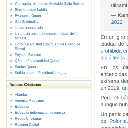
Concordia, el blog de Oswaldo Gallo Serrato
ulicami
Espiritualidad Lgbtih
— Kamp
Evangelio Queer.
2022
Gay Spirituality
Jesús enamorado
La iglesia ante la homosexualidad, de John
En un giro 
Mcneill
ciudad de L
Libro "La Amistad Espiritual", de Elredo de
Rieval.
prohibida e
Pays de Zabulon
los últimos
QSpirit (Espiritualidad Queer)
En los últ
Santos Queer
Sólido puente. Espiritualidad gay
encendidas 
extrema der
Noticias Cristianas
en 2019,
un
Alandar
Pero el sá
América Magazine
aunque hubo 
Eclesalia
Eclesalia (información religiosa)
Un particip
Redes Cristianas
de Polonia
Religión Digital