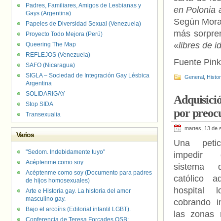
Padres, Familiares, Amigos de Lesbianas y
en Polonia 
Gays (Argentina)
Según Mora
Papeles de Diversidad Sexual (Venezuela)
más sorpren
Proyecto Todo Mejora (Perú)
«
libres de 
Queering The Map
REFLEJOS (Venezuela)
Fuente Pink
SAFO (Nicaragua)
SIGLA – Sociedad de Integración Gay Lésbica
General
,
Histo
Argentina
SOLIDARIGAY
Adquisició
Stop SIDA
por preoc
Transexualia
martes, 13 de 
Varios
Una petic
"Sedom. Indebidamente tuyo"
impedir
Acéptenme como soy
sistema 
Acéptenme como soy (Documento para padres
católico a
de hijos homosexuales)
hospital l
Arte e Historia gay. La historia del amor
masculino gay.
cobrando i
Bajo el arcoíris (Editorial infantil LGBT).
las zonas 
Conferencia de Teresa Forcades OSB: