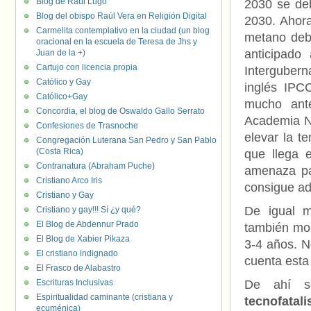
Blog de Raúl Lugo
2030 se deb
Blog del obispo Raúl Vera en Religión Digital
2030. Ahor
Carmelita contemplativo en la ciudad (un blog
metano debi
oracional en la escuela de Teresa de Jhs y
anticipado
Juan de la +)
Cartujo con licencia propia
Interguber
Católico y Gay
inglés IPC
Católico+Gay
mucho ante
Concordia, el blog de Oswaldo Gallo Serrato
Academia No
Confesiones de Trasnoche
elevar la t
Congregación Luterana San Pedro y San Pablo
(Costa Rica)
que llega 
Contranatura (Abraham Puche)
amenaza pa
Cristiano Arco Iris
consigue ad
Cristiano y Gay
De igual m
Cristiano y gay!!! Sí ¿y qué?
El Blog de Abdennur Prado
también mor
El Blog de Xabier Pikaza
3-4 años. N
El cristiano indignado
cuenta esta
El Frasco de Alabastro
Escrituras Inclusivas
De ahí se
Espiritualidad caminante (cristiana y
tecnofatali
ecuménica)