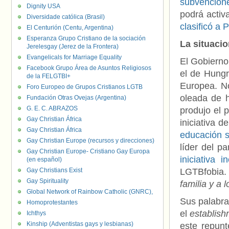
subvencion
Dignity USA
podrá activ
Diversidade católica (Brasil)
clasificó a
El Centurión (Centu, Argentina)
Esperanza Grupo Cristiano de la sociación
La situaci
Jerelesgay (Jerez de la Frontera)
Evangelicals for Marriage Equality
El Gobierno
Facebook Grupo Área de Asuntos Religiosos
el de Hungr
de la FELGTBI+
Europea. N
Foro Europeo de Grupos Cristianos LGTB
oleada de h
Fundación Otras Ovejas (Argentina)
G. E. C. ABRAZOS
produjo el 
Gay Christian África
iniciativa 
Gay Christian África
educación 
Gay Christian Europe (recursos y direcciones)
líder del p
Gay Christian Europe- Cristiano Gay Europa
iniciativa 
(en español)
Gay Christians Exist
LGTBfobia. 
Gay Spirituality
familia y a 
Global Network of Rainbow Catholic (GNRC),
Sus palabra
Homoprotestantes
el
establis
Ichthys
Kinship (Adventistas gays y lesbianas)
este repunt