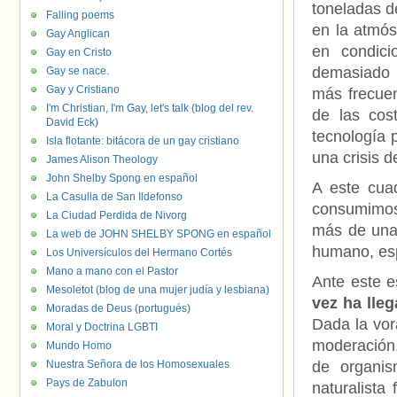
toneladas d
Falling poems
en la atmó
Gay Anglican
en condici
Gay en Cristo
demasiado 
Gay se nace.
Gay y Cristiano
más frecuen
I'm Christian, I'm Gay, let's talk (blog del rev.
de las cos
David Eck)
tecnología 
Isla flotante: bitácora de un gay cristiano
una crisis d
James Alison Theology
John Shelby Spong en español
A este cua
La Casulla de San Ildefonso
consumimos
La Ciudad Perdida de Nivorg
más de una 
La web de JOHN SHELBY SPONG en español
humano, esp
Los Universículos del Hermano Cortés
Mano a mano con el Pastor
Ante este 
Mesoletot (blog de una mujer judía y lesbiana)
vez ha lleg
Moradas de Deus (portugués)
Dada la vor
Moral y Doctrina LGBTI
moderación
Mundo Homo
Nuestra Señora de los Homosexuales
de organis
Pays de Zabulon
naturalist