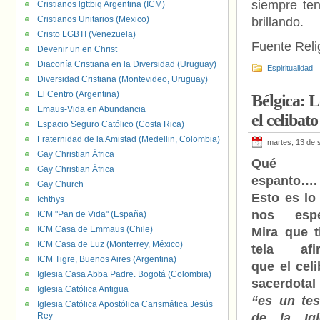
siempre ten
Cristianos lgttbiq Argentina (ICM)
Cristianos Unitarios (Mexico)
brillando.
Cristo LGBTI (Venezuela)
Fuente Relig
Devenir un en Christ
Diaconía Cristiana en la Diversidad (Uruguay)
Espiritualidad
Diversidad Cristiana (Montevideo, Uruguay)
El Centro (Argentina)
Bélgica: L
Emaus-Vida en Abundancia
el celibat
Espacio Seguro Católico (Costa Rica)
Fraternidad de la Amistad (Medellin, Colombia)
martes, 13 de 
Gay Christian África
Qué
Gay Christian África
espanto….
Gay Church
Esto es lo
Ichthys
nos espe
ICM "Pan de Vida" (España)
ICM Casa de Emmaus (Chile)
Mira que t
ICM Casa de Luz (Monterrey, México)
tela afi
ICM Tigre, Buenos Aires (Argentina)
que el celi
Iglesia Casa Abba Padre. Bogotá (Colombia)
sacerdota
Iglesia Católica Antigua
“es un te
Iglesia Católica Apostólica Carismática Jesús
Rey
de la Igl