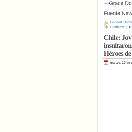
—Grace Doer
Fuente New
General
,
Homof
Connecticut
,
H
Chile: Jov
insultaron
Héroes de
martes, 13 de 