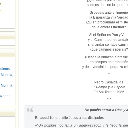
¿Que daréis por sacramen
8
si no os dais en lo que dei
5
Si cedéis ante el Imperio
la Esperanza y la Verda
¿quién proclamará el miste
de la entera Libertad?
Si el Señor es Pan y Vin
y el Camino por do andái
si al andar se hace cami
¿qué caminos esperáis?
(Desde la Amazonia brasile
en tiempos de probació
y de invencible esperanza crio
guimos…
*
 Munilla,
Pedro Casaldáliga
 Munilla,
El Tiempo y la Espera
.
Ed.Sal Terrae, 1986
azones
***
o
No podéis servir a Dios y a
En aquel tiempo, dijo Jesús a sus discípulos:
–
“Un hombre rico tenía un administrador, y le llegó la 