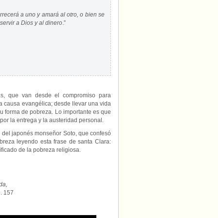
recerá a uno y amará al otro, o bien se
ervir a Dios y al dinero
.”
rmas, que van desde el compromiso para
la causa evangélica; desde llevar una vida
 su forma de pobreza. Lo importante es que
por la entrega y la austeridad personal.
n del japonés monseñor Soto, que confesó
reza leyendo esta frase de santa Clara:
nificado de la pobreza religiosa.
da,
p. 157