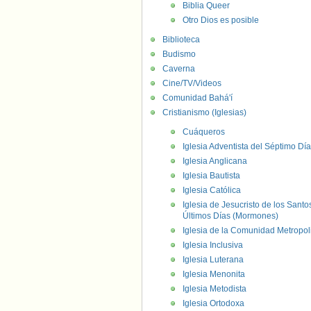
Biblia Queer
Otro Dios es posible
Biblioteca
Budismo
Caverna
Cine/TV/Videos
Comunidad Bahá'í
Cristianismo (Iglesias)
Cuáqueros
Iglesia Adventista del Séptimo Día
Iglesia Anglicana
Iglesia Bautista
Iglesia Católica
Iglesia de Jesucristo de los Santo
Últimos Días (Mormones)
Iglesia de la Comunidad Metropol
Iglesia Inclusiva
Iglesia Luterana
Iglesia Menonita
Iglesia Metodista
Iglesia Ortodoxa