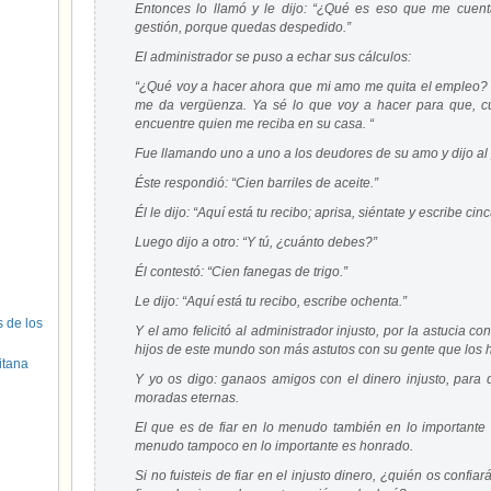
Entonces lo llamó y le dijo: “¿Qué es eso que me cuent
gestión, porque quedas despedido.”
El administrador se puso a echar sus cálculos:
“¿Qué voy a hacer ahora que mi amo me quita el empleo? 
me da vergüenza. Ya sé lo que voy a hacer para que, c
encuentre quien me reciba en su casa. “
Fue llamando uno a uno a los deudores de su amo y dijo a
Éste respondió: “Cien barriles de aceite.”
Él le dijo: “Aquí está tu recibo; aprisa, siéntate y escribe cin
Luego dijo a otro: “Y tú, ¿cuánto debes?”
Él contestó: “Cien fanegas de trigo.”
Le dijo: “Aquí está tu recibo, escribe ochenta.”
s de los
Y el amo felicitó al administrador injusto, por la astucia c
hijos de este mundo son más astutos con su gente que los hi
itana
Y yo os digo: ganaos amigos con el dinero injusto, para q
moradas eternas.
El que es de fiar en lo menudo también en lo importante 
menudo tampoco en lo importante es honrado.
Si no fuisteis de fiar en el injusto dinero, ¿quién os confia