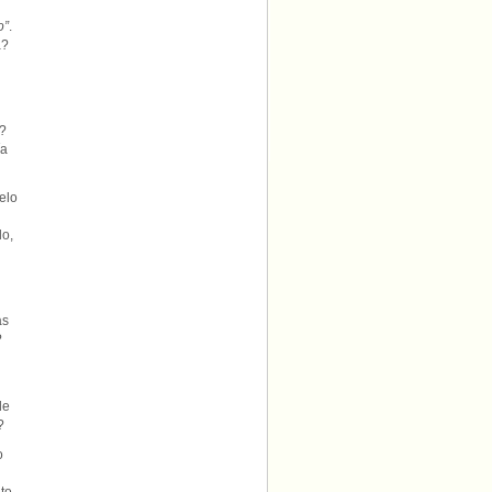
o”
.
á?
n?
ía
elo
lo,
as
?
le
?
o