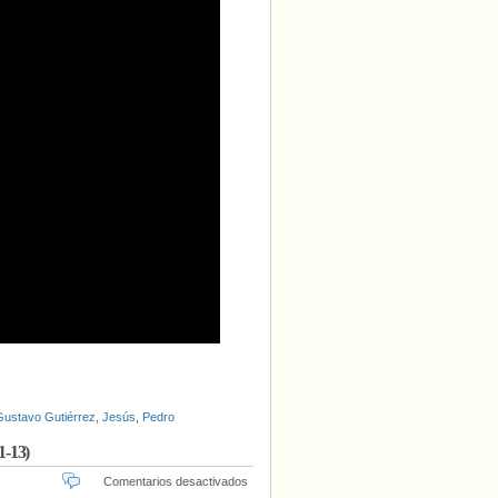
Gustavo Gutiérrez
,
Jesús
,
Pedro
1-13)
en
Comentarios desactivados