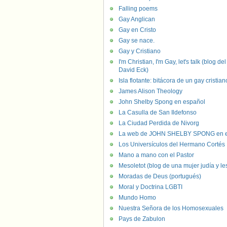
Falling poems
Gay Anglican
Gay en Cristo
Gay se nace.
Gay y Cristiano
I'm Christian, I'm Gay, let's talk (blog del
David Eck)
Isla flotante: bitácora de un gay cristian
James Alison Theology
John Shelby Spong en español
La Casulla de San Ildefonso
La Ciudad Perdida de Nivorg
La web de JOHN SHELBY SPONG en e
Los Universículos del Hermano Cortés
Mano a mano con el Pastor
Mesoletot (blog de una mujer judía y le
Moradas de Deus (portugués)
Moral y Doctrina LGBTI
Mundo Homo
Nuestra Señora de los Homosexuales
Pays de Zabulon