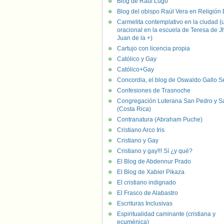
Blog de Raúl Lugo
Blog del obispo Raúl Vera en Religión D
Carmelita contemplativo en la ciudad (
oracional en la escuela de Teresa de J
Juan de la +)
Cartujo con licencia propia
Católico y Gay
Católico+Gay
Concordia, el blog de Oswaldo Gallo S
Confesiones de Trasnoche
Congregación Luterana San Pedro y S
(Costa Rica)
Contranatura (Abraham Puche)
Cristiano Arco Iris
Cristiano y Gay
Cristiano y gay!!! Sí ¿y qué?
El Blog de Abdennur Prado
El Blog de Xabier Pikaza
El cristiano indignado
El Frasco de Alabastro
Escrituras Inclusivas
Espiritualidad caminante (cristiana y
ecuménica)