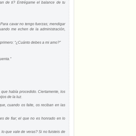
an de ti? Entrégame el balance de tu
Para cavar no tengo fuerzas; mendigar
uando me echen de la administración,
l primero: “¿Cuánto debes a mi amo?”
cuenta.”
on que había procedido. Ciertamente, los
jos de la luz.
ue, cuando os falte, os reciban en las
es de fiar; el que no es honrado en lo
rá lo que vale de veras? Si no fuisteis de