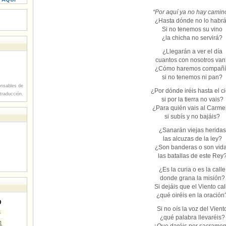
“Por aquí ya no hay camin
¿Hasta dónde no lo habr
Si no tenemos su vino
¿la chicha no servirá?
¿Llegarán a ver el día
cuantos con nosotros va
¿Cómo haremos compañ
si no tenemos ni pan?
nsables de
¿Por dónde iréis hasta el ci
 traducción.
si por la tierra no vais?
¿Para quién vais al Carme
si subís y no bajáis?
¿Sanarán viejas heridas
las alcuzas de la ley?
¿Son banderas o son vid
las batallas de este Rey
¿Es la curia o es la calle
donde grana la misión?
Si dejáis que el Viento cal
¿qué oiréis en la oración
D
Si no oís la voz del Vient
4
¿qué palabra llevaréis?
1