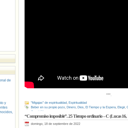
sonal de
***.
to y
"Migajas" de espiritualidad
,
Espiritualidad
entes
Beber en su propio pozo
,
Dinero
,
Dios
,
El Tiempo y la Espera
,
Elegir
,
nocidos,
Casaldáliga
“Compromiso imposible”. 25 Tiempo ordinario – C (Lucas 16, 
domingo, 18 de septiembre de 2022