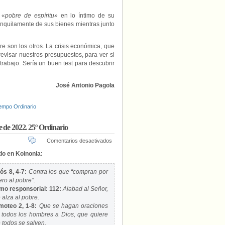
 «
pobre de espíritu»
en lo íntimo de su
anquilamente de sus bienes mientras junto
re son los otros. La crisis económica, que
evisar nuestros presupuestos, para ver si
rabajo. Sería un buen test para descubrir
J
osé Antonio Pagola
empo Ordinario
e de 2022. 25º Ordinario
en
Comentarios desactivados
“No
do en Koinonia:
podéis
servir
s 8, 4-7:
Contra los que “compran por
a
ero al pobre”.
Dios
mo responsorial: 112:
Alabad al Señor,
y
al
 alza al pobre.
dinero”.
moteo 2, 1-8:
Que se hagan oraciones
Domingo
 todos los hombres a Dios, que quiere
18
 todos se salven.