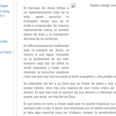
igital
El mensaje de Jesús obliga a
un blog
un replanteamiento total de la
hs y
vida; quien escucha el
Evangelio intuye que se le
invita a comprender, de manera
radicalmente nueva, el sentido
último de todo y la orientación
decisiva de su conducta.
errato
Es difícil permanecer indiferente
ante la palabra de Jesús, al
an Pablo
menos si uno sigue creyendo
en la posibilidad de ser más
humano cada día. Es difícil no
sentir inquietud y hasta cierto
malestar al escuchar palabras
como las que hoy nos recuerda el texto evangélico: «
No podéis se
Es imposible ser fiel a un Dios que es Padre de todos y vivir 
propio interés. Solo hay una manera de vivir como «
hijo
» de 
demás. El que vive solo al servicio de sus dineros e intereses
puede, por tanto, ser hijo fiel de Dios.
El que toma en serio a Jesús sabe que no puede organizar su v
siempre más y más. A quien vive dominado por el interés económi
le falta algo esencial para ser cristiano: romper la servidumbr