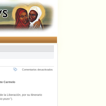
en
Comentarios desactivados
Hemos
de
elegir.
onte Carmelo
de la Liberación, por su itinerario
io pozo’
‘).