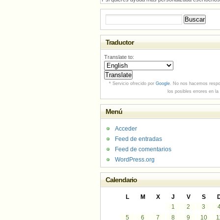
Buscar:
Traductor
Translate to:
* Servicio ofrecido por
Google
. No nos hacemos respo
los posibles errores en la
Menú
Acceder
Feed de entradas
Feed de comentarios
WordPress.org
Calendario
L
M
X
J
V
S
1
2
3
5
6
7
8
9
10
1