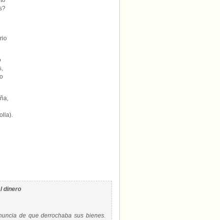
to
s?
d
rio
o
s,
no
ña,
n
lla).
l dinero
denuncia de que derrochaba sus bienes.