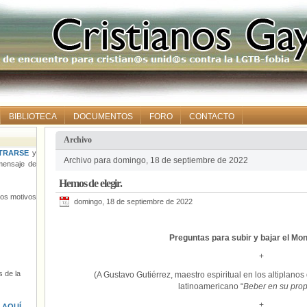
BIBLIOTECA
DOCUMENTOS
FORO
CONTACTO
Archivo
TRARSE
y
Archivo para domingo, 18 de septiembre de 2022
ensaje de
Hemos de elegir.
tros motivos
domingo, 18 de septiembre de 2022
Preguntas para subir y bajar el M
+
 de la
(A Gustavo Gutiérrez, maestro espiritual en los altiplanos 
latinoamericano “
Beber en su prop
+
s
AQUÍ