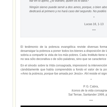
fiar en lo ajeno, ¿lo vuestro, quién os lo dará?
Ningún siervo puede servir a dos amos, porque, o bien abor
dedicará al primero y no hará caso del segundo. No podéis s
*
Lucas 16, 1-13
***
El testimonio de la pobreza evangélica reviste diversas fo
desarraigar la pobreza a poner todos los bienes a disposición de 
sobria a compartir la vida de los más pobres. Cada Instituto tiene
no sea sólo decorativa o de sólo palabras, sino que se caracterice 
En el sínodo sobre la
Vida consagrada,
impresionó la intervenció
cándidamente que había comprendido a fondo el valor de la pob
«Amo la pobreza, porque fue amada por Jesús»
. Ahí reside el sig
*
P. G. Cabra,
I
conos
de la vida consagra
Sal Terrae, Santander 1999, 
***