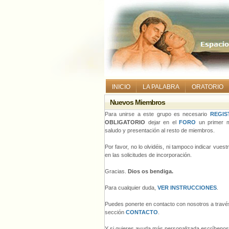
INICIO
LA PALABRA
ORATORIO
Nuevos Miembros
Para unirse a este grupo es necesario
REGIS
OBLIGATORIO
dejar en el
FORO
un primer m
saludo y presentación al resto de miembros.
Por favor, no lo olvidéis, ni tampoco indicar vues
en las solicitudes de incorporación.
Gracias.
Dios os bendiga.
Para cualquier duda,
VER INSTRUCCIONES
.
Puedes ponerte en contacto con nosotros a través
sección
CONTACTO
.
Y si quieres ayuda más personalizada escríbeno