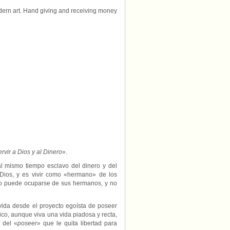
“Compromiso
imposible”.
25
Tiempo
ordinario
–
C
(Lucas
16,
1-
13)
rvir a Dios y al Dinero
».
al mismo tiempo esclavo del dinero y del
Dios, y es vivir como «hermano» de los
 no puede ocuparse de sus hermanos, y no
ida desde el proyecto egoísta de poseer
co, aunque viva una vida piadosa y recta,
e del «
poseer
» que le quita libertad para