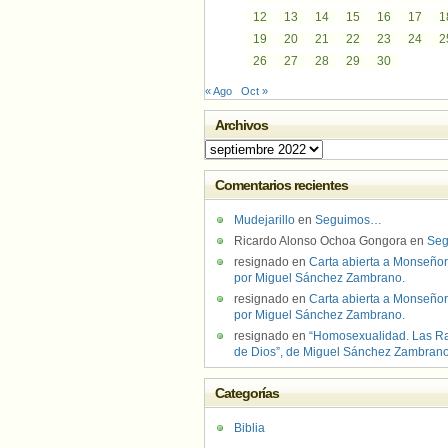
12
13
14
15
16
17
1
19
20
21
22
23
24
2
26
27
28
29
30
« Ago
Oct »
Archivos
Archivos
Comentarios recientes
Mudejarillo
en
Seguimos…
Ricardo Alonso Ochoa Gongora
en
Se
resignado
en
Carta abierta a Monseñor
por Miguel Sánchez Zambrano.
resignado
en
Carta abierta a Monseñor
por Miguel Sánchez Zambrano.
resignado
en
“Homosexualidad. Las R
de Dios”, de Miguel Sánchez Zambran
Categorías
Biblia