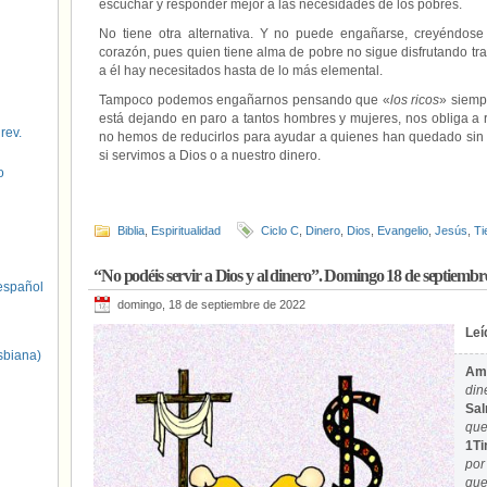
escuchar y responder mejor a las necesidades de los pobres.
No tiene otra alternativa. Y no puede engañarse, creyéndose
corazón, pues quien tiene alma de pobre no sigue disfrutando tr
a él hay necesitados hasta de lo más elemental.
Tampoco podemos engañarnos pensando que «
los ricos
» siemp
está dejando en paro a tantos hombres y mujeres, nos obliga a r
 rev.
no hemos de reducirlos para ayudar a quienes han quedado sin t
si servimos a Dios o a nuestro dinero.
o
Biblia
,
Espiritualidad
Ciclo C
,
Dinero
,
Dios
,
Evangelio
,
Jesús
,
Ti
“No podéis servir a Dios y al dinero”. Domingo 18 de septiembr
spañol
domingo, 18 de septiembre de 2022
Leí
sbiana)
Amó
din
Sal
que
1Ti
por
que