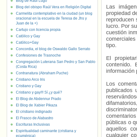
Blog de Raúl Lugo
Las imágene
Blog del obispo Raúl Vera en Religión Digital
propiedad de
Carmelita contemplativo en la ciudad (un blog
oracional en la escuela de Teresa de Jhs y
reproducen s
Juan de la +)
lucro. Por s
Cartujo con licencia propia
cuestión inm
Católico y Gay
comerciales 
Católico+Gay
tipo.
Concordia, el blog de Oswaldo Gallo Serrato
Confesiones de Trasnoche
El propieta
Congregación Luterana San Pedro y San Pablo
contenido. 
(Costa Rica)
información 
Contranatura (Abraham Puche)
Cristiano Arco Iris
Los comenta
Cristiano y Gay
publicados 
Cristiano y gay!!! Sí ¿y qué?
reservándos
El Blog de Abdennur Prado
difamatorio
El Blog de Xabier Pikaza
discriminat
El cristiano indignado
comentarios
El Frasco de Alabastro
públicas o 
Escrituras Inclusivas
aquellos c
Espiritualidad caminante (cristiana y
cualquier c
ecuménica)