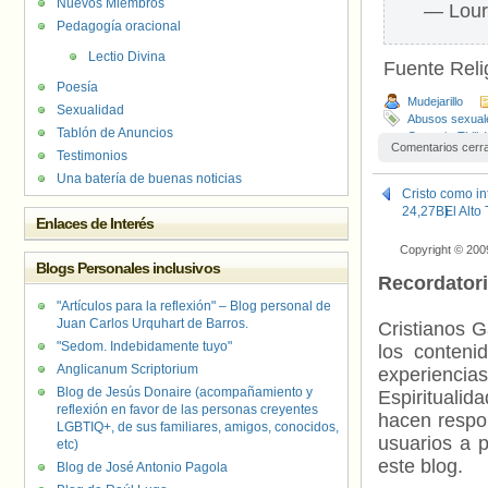
Nuevos Miembros
— Lour
Pedagogía oracional
Lectio Divina
Fuente Relig
Poesía
Mudejarillo
Sexualidad
Abusos sexual
Tablón de Anuncios
Germain-Thill
,
Comentarios cerr
Testimonios
Una batería de buenas noticias
Cristo como int
24,27B)
El Alto
Enlaces de Interés
Copyright © 200
Blogs Personales inclusivos
Recordator
"Artículos para la reflexión" – Blog personal de
Juan Carlos Urquhart de Barros.
Cristianos G
"Sedom. Indebidamente tuyo"
los contenid
Anglicanum Scriptorium
experienci
Blog de Jesús Donaire (acompañamiento y
Espiritualid
reflexión en favor de las personas creyentes
hacen respo
LGBTIQ+, de sus familiares, amigos, conocidos,
usuarios a p
etc)
este blog.
Blog de José Antonio Pagola