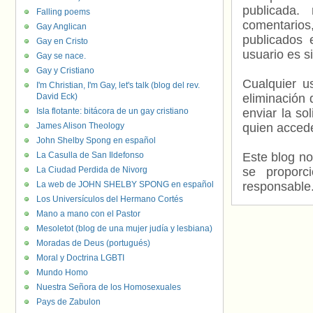
publicada.
Falling poems
comentarios,
Gay Anglican
publicados 
Gay en Cristo
usuario es s
Gay se nace.
Gay y Cristiano
Cualquier us
I'm Christian, I'm Gay, let's talk (blog del rev.
David Eck)
eliminación 
Isla flotante: bitácora de un gay cristiano
enviar la so
James Alison Theology
quien accede
John Shelby Spong en español
La Casulla de San Ildefonso
Este blog no
La Ciudad Perdida de Nivorg
se proporc
La web de JOHN SHELBY SPONG en español
responsable
Los Universículos del Hermano Cortés
Mano a mano con el Pastor
Mesoletot (blog de una mujer judía y lesbiana)
Moradas de Deus (portugués)
Moral y Doctrina LGBTI
Mundo Homo
Nuestra Señora de los Homosexuales
Pays de Zabulon