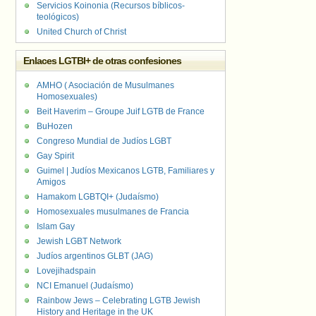
Servicios Koinonia (Recursos bíblicos-
teológicos)
United Church of Christ
Enlaces LGTBI+ de otras confesiones
AMHO ( Asociación de Musulmanes
Homosexuales)
Beit Haverim – Groupe Juif LGTB de France
BuHozen
Congreso Mundial de Judíos LGBT
Gay Spirit
Guimel | Judíos Mexicanos LGTB, Familiares y
Amigos
Hamakom LGBTQI+ (Judaísmo)
Homosexuales musulmanes de Francia
Islam Gay
Jewish LGBT Network
Judíos argentinos GLBT (JAG)
Lovejihadspain
NCI Emanuel (Judaísmo)
Rainbow Jews – Celebrating LGTB Jewish
History and Heritage in the UK