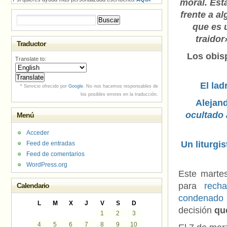
moral. Es
frente a al
Buscar:
que es 
traidor
Traductor
Los obis
Translate to:
El lad
* Servicio ofrecido por
Google
. No nos hacemos responsables de
los posibles errores en la traducción.
Alejan
ocultado 
Menú
Acceder
Un liturgi
Feed de entradas
Feed de comentarios
WordPress.org
Este marte
para
rech
Calendario
condenado p
L
M
X
J
V
S
D
decisión
qu
1
2
3
4
5
6
7
8
9
10