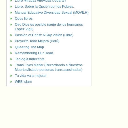
Libro Miradas Atrevidas (Aldarte)
Libro: Sobre la Opción por los Pobres.
Manual Educativo Diversidad Sexual (MOVILH)
Opus libros
Otro Dios es posible (serie de los hermanos
López Vigil)
Passion of Christ: A Gay Vision (Libro)
Proyecto Todo Mejora (Perú)
Queering The Map
Remembering Our Dead
Teología Indecente
Trans Lives Matter (Recordando a Nuestros
Muertos/listado personas trans asesinadas)
Tu vida va a mejorar
WEB Islam