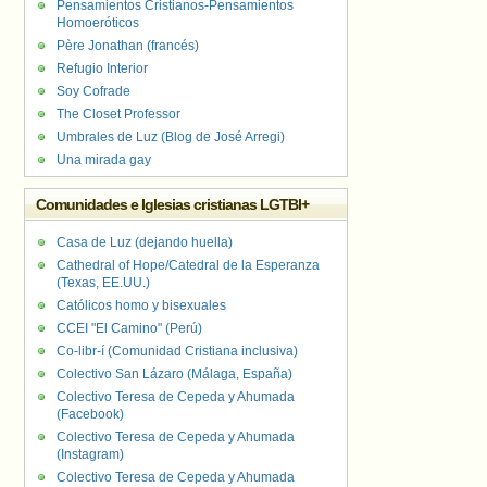
Pensamientos Cristianos-Pensamientos
Homoeróticos
Père Jonathan (francés)
Refugio Interior
Soy Cofrade
The Closet Professor
Umbrales de Luz (Blog de José Arregi)
Una mirada gay
Comunidades e Iglesias cristianas LGTBI+
Casa de Luz (dejando huella)
Cathedral of Hope/Catedral de la Esperanza
(Texas, EE.UU.)
Católicos homo y bisexuales
CCEI "El Camino" (Perú)
Co-libr-í (Comunidad Cristiana inclusiva)
Colectivo San Lázaro (Málaga, España)
Colectivo Teresa de Cepeda y Ahumada
(Facebook)
Colectivo Teresa de Cepeda y Ahumada
(Instagram)
Colectivo Teresa de Cepeda y Ahumada