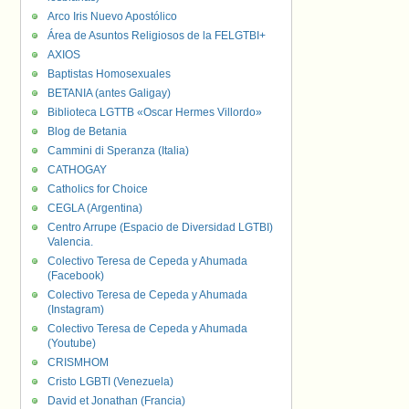
Arco Iris Nuevo Apostólico
Área de Asuntos Religiosos de la FELGTBI+
AXIOS
Baptistas Homosexuales
BETANIA (antes Galigay)
Biblioteca LGTTB «Oscar Hermes Villordo»
Blog de Betania
Cammini di Speranza (Italia)
CATHOGAY
Catholics for Choice
CEGLA (Argentina)
Centro Arrupe (Espacio de Diversidad LGTBI)
Valencia.
Colectivo Teresa de Cepeda y Ahumada
(Facebook)
Colectivo Teresa de Cepeda y Ahumada
(Instagram)
Colectivo Teresa de Cepeda y Ahumada
(Youtube)
CRISMHOM
Cristo LGBTI (Venezuela)
David et Jonathan (Francia)