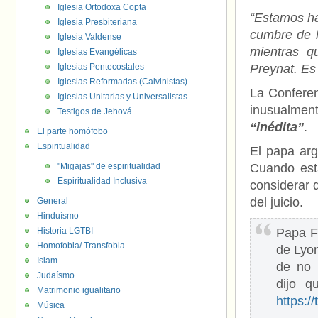
Iglesia Ortodoxa Copta
“Estamos ha
Iglesia Presbiteriana
cumbre de l
Iglesia Valdense
mientras q
Iglesias Evangélicas
Iglesias Pentecostales
Preynat. Es
Iglesias Reformadas (Calvinistas)
La Conferen
Iglesias Unitarias y Universalistas
inusualmen
Testigos de Jehová
“inédita”
.
El parte homófobo
Espiritualidad
El papa arg
"Migajas" de espiritualidad
Cuando est
Espiritualidad Inclusiva
considerar 
del juicio.
General
Hinduísmo
Historia LGTBI
Papa F
Homofobia/ Transfobia.
de Lyon
Islam
de no 
Judaísmo
dijo q
Matrimonio igualitario
https:/
Música