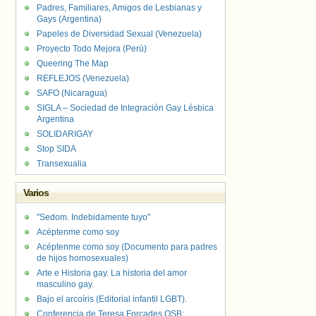
Padres, Familiares, Amigos de Lesbianas y
Gays (Argentina)
Papeles de Diversidad Sexual (Venezuela)
Proyecto Todo Mejora (Perú)
Queering The Map
REFLEJOS (Venezuela)
SAFO (Nicaragua)
SIGLA – Sociedad de Integración Gay Lésbica
Argentina
SOLIDARIGAY
Stop SIDA
Transexualia
Varios
"Sedom. Indebidamente tuyo"
Acéptenme como soy
Acéptenme como soy (Documento para padres
de hijos homosexuales)
Arte e Historia gay. La historia del amor
masculino gay.
Bajo el arcoíris (Editorial infantil LGBT).
Conferencia de Teresa Forcades OSB: