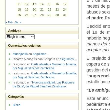
El 7 de marz
11
12
13
14
15
16
17
meses de pr
18
19
20
21
22
23
24
abusos sexu
25
26
27
28
29
30
31
el padre P
« Feb
Abr »
Decidió ent
Archivos
el 18 de m
Archivos
haberle ne
manos del S
Comentarios recientes
aceptar mi 
Mudejarillo
en
Seguimos…
El prelado 
Ricardo Alonso Ochoa Gongora
en
Seguimos…
espera de s
resignado
en
Carta abierta a Monseñor Munilla,
por Miguel Sánchez Zambrano.
gestión del 
resignado
en
Carta abierta a Monseñor Munilla,
“sugerenci
por Miguel Sánchez Zambrano.
estalló hace
resignado
en
“Homosexualidad. Las Razones
de Dios”, de Miguel Sánchez Zambrano
“Es ambigu
Categorías
Este anunci
pederastia e
Biblia