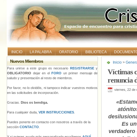
INICIO
LA PALABRA
ORATORIO
BIBLIOTECA
DOCUMENT
Nuevos Miembros
Inicio
>
Gener
Barbarin
Para unirse a este grupo es necesario
REGISTRARSE
y
Víctimas c
OBLIGATORIO
dejar en el
FORO
un primer mensaje de
saludo y presentación al resto de miembros.
renuncia 
Por favor, no lo olvidéis, ni tampoco indicar vuestros motivos
viernes, 22 de
en las solicitudes de incorporación.
«Estam
Gracias.
Dios os bendiga.
atónito
Para cualquier duda,
VER INSTRUCCIONES
.
desilusion
Puedes ponerte en contacto con nosotros a través de la
Es un
sección
CONTACTO
.
verdadero 
Y si quieres ayuda más personalizada escríbenos
AQUÍ