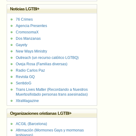
Noticias LGTBI+
76 Crimes
Agencia Presentes
CromosomaX
Dos Manzanas
Gayety
New Ways Ministry
Outreach (un recurso católico LGTBQ)
Oveja Rosa (Familias diversas)
Radio Carlos Paz
Revista GQ
SentidoG
Trans Lives Matter (Recordando a Nuestros
Muertos/listado personas trans asesinadas)
XtraMagazine
Organizaciones cristianas LGTBI+
ACGIL (Barcelona)
Afirmación (Mormones Gays y mormonas
lesbianas)