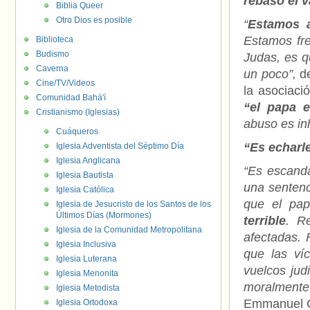
rebasó el 
Biblia Queer
Otro Dios es posible
“
Estamos a
Estamos fre
Biblioteca
Budismo
Judas, es q
Caverna
un poco”,
de
Cine/TV/Videos
la asociaci
Comunidad Bahá'í
“el papa 
Cristianismo (Iglesias)
abuso es inh
Cuáqueros
“Es echarl
Iglesia Adventista del Séptimo Día
Iglesia Anglicana
“Es escanda
Iglesia Bautista
una sentenc
Iglesia Católica
que el pap
Iglesia de Jesucristo de los Santos de los
Últimos Días (Mormones)
terrible
. R
Iglesia de la Comunidad Metropolitana
afectadas.
Iglesia Inclusiva
que las ví
Iglesia Luterana
vuelcos jud
Iglesia Menonita
moralmente
Iglesia Metodista
Emmanuel G
Iglesia Ortodoxa