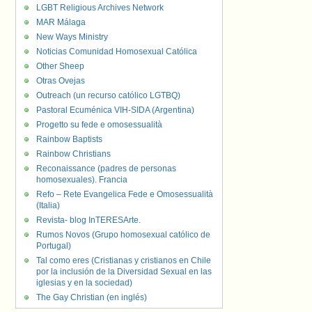
LGBT Religious Archives Network
MAR Málaga
New Ways Ministry
Noticias Comunidad Homosexual Católica
Other Sheep
Otras Ovejas
Outreach (un recurso católico LGTBQ)
Pastoral Ecuménica VIH-SIDA (Argentina)
Progetto su fede e omosessualità
Rainbow Baptists
Rainbow Christians
Reconaissance (padres de personas
homosexuales). Francia
Refo – Rete Evangelica Fede e Omosessualità
(Italia)
Revista- blog InTERESArte.
Rumos Novos (Grupo homosexual católico de
Portugal)
Tal como eres (Cristianas y cristianos en Chile
por la inclusión de la Diversidad Sexual en las
iglesias y en la sociedad)
The Gay Christian (en inglés)