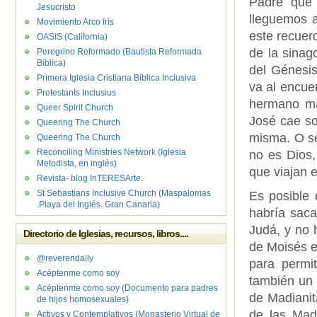
Padre que 
Jesucristo
lleguemos a
Movimiento Arco Iris
este recuer
OASIS (California)
de la sinag
Peregrino Reformado (Bautista Reformada
Bíblica)
del Génesis
Primera Iglesia Cristiana Bíblica Inclusiva
va al encue
Protestants Inclusius
hermano may
Queer Spirit Church
José cae so
Queering The Church
misma. O se
Queering The Church
Reconciling Ministries Network (Iglesia
no es Dios
Metodista, en inglés)
que viajan 
Revista- blog InTERESArte.
St Sebastians Inclusive Church (Maspalomas
Es posible 
.Playa del Inglés. Gran Canaria)
habría saca
Judá, y no 
Directorio de Iglesias, recursos, libros....
de Moisés e
@reverendally
para permit
Acéptenme como soy
también un 
Acéptenme como soy (Documento para padres
de Madianit
de hijos homosexuales)
de las Madi
Activos y Contemplativos (Monasterio Virtual de