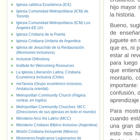
Iglesia católica Ecuménica (ICE)
hijo mayor s
Iglesia Comunidad Metropolitana (ICM) de
la historia.
Toronto
Iglesia Comunidad Metropolitana (ICM) Los
Bueno, sugi
Ángeles-EE.UU.
de enseña
Iglesia Cristiana de la Puerta
juguete en 
Iglesia Cristiana Unitaria de Argentina
que es, ni 
Iglesia de Jesucristo de la Restauración.
(Mormones inclusivos).
estar al re
Inclusive Orthodoxy
para luego
Institute for Welcoming Resources
que entien
La Iglesia Liberación Latina, Cristiana
montarlo, c
Ecuménica Inclusiva (Chile)
meTanoia (Grupo ecuménico inclusivo,
importante:
Andalucía oriental)
confusión, 
Metropolitan Community Church (Página
aprendizaje
central, en inglés)
Metropolitan Community Churches. MCC.
Para mostr
(Direcciones de sus iglesias en todo el mundo)
cuando está
Ministerio Arco Iris Latino (MCC)
Ministerio Cristiano Bíblico Inclusivo (Argentina)
una gran di
Misión Cristiana Incluyente (México)
esto nos h
Misioneros Anglicanos Legionarios de