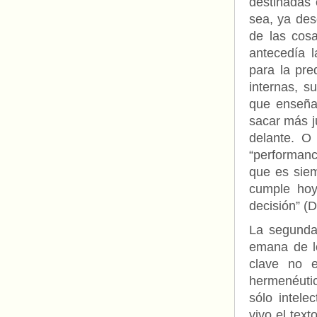
destinada
sea, ya desd
de las cosa
antecedía 
para la pre
internas, s
que enseña 
sacar más j
delante. O
“performanc
que es siem
cumple hoy
decisión” (
La segunda 
emana de l
clave no e
hermenéuti
sólo intele
vivo el tex