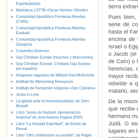
Espiritualidad)
tierra extran
Biblioteca LGTTB «Oscar Hermes Villordo»
Pues bien,
Comunidad Apostólica Fronteras Abiertas
(CAFA)
serie de c
Comunidad Apostólica Fronteras Abiertas
hasta el Far
Euskadi
encima de t
Comunidad Apostólica Fronteras Abiertas
Zaragoza
Israel o Eg
Creyentes Diverses
o Jacob (el
Gay Christian Europe (recursos y direcciones)
de Caín) o 
Gay Christian Europe- Cristiano Gay Europa
herencias, 
(en español)
Imágenes sagradas de William Hart McNichols
mayor recib
Institute for Welcoming Resources
rebelde a q
Instituto de Formación religiosa «San Cipriano»
matarlo, se
Jesús in Love
De la mism
La iglesia ante la homosexualidad, de John
Mcneill
que recibe 
Libro "Jesús de Nazaret. Aproximación
hermano ma
histórica" de José Antonio Pagola (PDF)
Judá. O se
Libro "La Amistad Espiritual", de Elredo de
Rieval.
lugares en l
Libro "Otro cristianismo es posible", de Roger