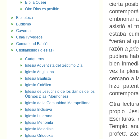
Biblia Queer
cierta posi
Otro Dios es posible
contempor
Biblioteca
embrionaria
Budismo
asistió al 
Caverna
estaba cump
Cine/TV/Videos
“verán al q
Comunidad Bahá'í
razón
a prio
Cristianismo (Iglesias)
pudiera habe
Cuáqueros
bien inmedi
Iglesia Adventista del Séptimo Día
vez la plen
Iglesia Anglicana
cercano a l
Iglesia Bautista
Iglesia Católica
hizo paten
Iglesia de Jesucristo de los Santos de los
contemporan
Últimos Días (Mormones)
Iglesia de la Comunidad Metropolitana
Otra lectur
Iglesia Inclusiva
propio Jes
Iglesia Luterana
Escrituras,
Iglesia Menonita
Templo, anu
Iglesia Metodista
profeta Zac
Iglesia Ortodoxa