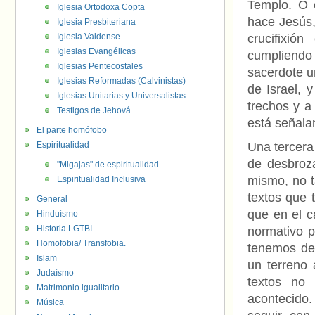
Templo. O 
Iglesia Ortodoxa Copta
hace Jesús,
Iglesia Presbiteriana
Iglesia Valdense
crucifixió
Iglesias Evangélicas
cumpliendo 
Iglesias Pentecostales
sacerdote un
Iglesias Reformadas (Calvinistas)
de Israel, 
Iglesias Unitarias y Universalistas
trechos y a
Testigos de Jehová
está señala
El parte homófobo
Espiritualidad
Una tercera 
de desbroza
"Migajas" de espiritualidad
mismo, no ta
Espiritualidad Inclusiva
textos que 
General
que en el 
Hinduísmo
Historia LGTBI
normativo p
Homofobia/ Transfobia.
tenemos de
Islam
un terreno 
Judaísmo
textos no 
Matrimonio igualitario
acontecido.
Música