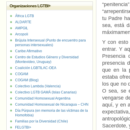
“penitencia”
Organizaciones LGTBI+
“arrepentir
África LGTB
tu Padre ha
ALDARTE
sea, está d
AMPGIL
máximamente
Arcopoli
Brújula Intersexual (Punto de encuentro para
Y con esto
personas intersexuales)
entrar. Y aq
Caribe Afirmativo
Presencia 
Centro de Estudios Género y Diversidad
(Montevideo, Uruguay)
presencia d
Coalición LGBTILAC-OEA
que en la 
COGAM
estaba ofre
COGAM (Blog)
los que no 
Colectivo Lambda (Valencia)
O sea, se e
Colectivo LGTB GAMÁ (Islas Canarias)
vengarse de
Comunidad Homosexual Argentina
aquí, y en 
Comunidad Homosexual de Nicaragua – CHN
Día Púrpura (en memoria de las víctimas de la
expectativa
Homofobia)
antropológ
Familias por la Diversidad (Chile)
Sacerdote, 
FELGTBI+