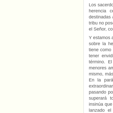
Los sacerdo
herencia c
destinadas a
tribu no po
el Señor, c
Y estamos a
sobre la h
tiene como 
tener envi
término. 
menores am
mismo, más 
En la pará
extraordina
pasando por
superará t
insinúa que 
lanzado el