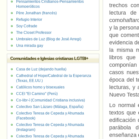
Pensamientos Cristianos-Pensamientos
trechos c
Homoeróticos
lectura de
Père Jonathan (francés)
como
haftar
Refugio Interior
Soy Cofrade
y la persona
The Closet Professor
que coment
Umbrales de Luz (Blog de José Arregi)
evidencia de
Una mirada gay
la misma m
libros que
Comunidades e Iglesias cristianas LGTBI+
componían 
Casa de Luz (dejando huella)
casos nues
Cathedral of Hope/Catedral de la Esperanza
época del t
(Texas, EE.UU.)
lecturas, y
Católicos homo y bisexuales
CCEI "El Camino" (Perú)
Nuevo Test
Co-libr-í (Comunidad Cristiana inclusiva)
Lo normal 
Colectivo San Lázaro (Málaga, España)
textos que 
Colectivo Teresa de Cepeda y Ahumada
(Facebook)
edificación
Colectivo Teresa de Cepeda y Ahumada
parábola 
(Instagram)
enseñanza q
Colectivo Teresa de Cepeda y Ahumada