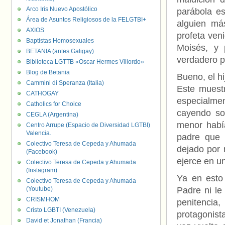
Arco Iris Nuevo Apostólico
parábola e
Área de Asuntos Religiosos de la FELGTBI+
alguien má
AXIOS
profeta ven
Baptistas Homosexuales
Moisés, y 
BETANIA (antes Galigay)
verdadero p
Biblioteca LGTTB «Oscar Hermes Villordo»
Blog de Betania
Bueno, el h
Cammini di Speranza (Italia)
Este muest
CATHOGAY
especialmen
Catholics for Choice
cayendo so
CEGLA (Argentina)
menor habí
Centro Arrupe (Espacio de Diversidad LGTBI)
Valencia.
padre que 
Colectivo Teresa de Cepeda y Ahumada
dejado por 
(Facebook)
ejerce en u
Colectivo Teresa de Cepeda y Ahumada
(Instagram)
Ya en esto 
Colectivo Teresa de Cepeda y Ahumada
(Youtube)
Padre ni le
CRISMHOM
penitenci
Cristo LGBTI (Venezuela)
protagonist
David et Jonathan (Francia)