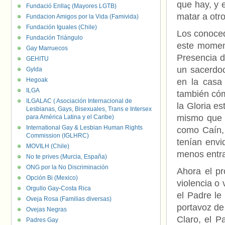
que hay, y 
Fundació Enllaç (Mayores LGTB)
matar a otro
Fundacion Amigos por la Vida (Famivida)
Fundación Iguales (Chile)
Los conoced
Fundación Triángulo
este moment
Gay Marruecos
Presencia d
GEHITU
un sacerdoc
Gylda
Hegoak
en la casa
ILGA
también cóm
ILGALAC ( Asociación Internacional de
la Gloria e
Lesbianas, Gays, Bisexuales, Trans e Intersex
mismo que s
para América Latina y el Caribe)
International Gay & Lesbian Human Rights
como Caín, 
Commission (IGLHRC)
tenían envi
MOVILH (Chile)
menos entra
No te prives (Murcia, España)
ONG por la No Discriminación
Ahora el pr
Opción Bi (Mexico)
violencia o
Orgullo Gay-Costa Rica
el Padre le
Oveja Rosa (Familias diversas)
portavoz de
Ovejas Negras
Claro, el P
Padres Gay