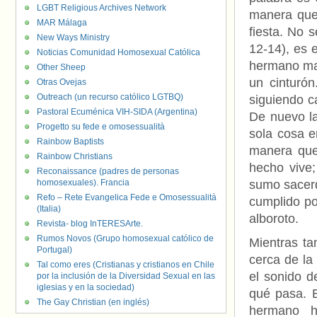
LGBT Religious Archives Network
manera que 
MAR Málaga
fiesta. No s
New Ways Ministry
12-14), es
Noticias Comunidad Homosexual Católica
hermano may
Other Sheep
un cinturón
Otras Ovejas
Outreach (un recurso católico LGTBQ)
siguiendo 
Pastoral Ecuménica VIH-SIDA (Argentina)
De nuevo la
Progetto su fede e omosessualità
sola cosa e
Rainbow Baptists
manera que
Rainbow Christians
hecho vive;
Reconaissance (padres de personas
homosexuales). Francia
sumo sacerd
Refo – Rete Evangelica Fede e Omosessualità
cumplido por
(Italia)
alboroto.
Revista- blog InTERESArte.
Rumos Novos (Grupo homosexual católico de
Mientras ta
Portugal)
cerca de la
Tal como eres (Cristianas y cristianos en Chile
el sonido d
por la inclusión de la Diversidad Sexual en las
iglesias y en la sociedad)
qué pasa. E
The Gay Christian (en inglés)
hermano ha