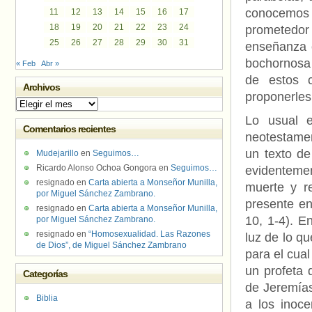
conocemos c
11
12
13
14
15
16
17
18
19
20
21
22
23
24
prometedor 
25
26
27
28
29
30
31
enseñanza c
bochornosa 
« Feb
Abr »
de estos 
Archivos
proponerles 
Archivos
Lo usual e
Comentarios recientes
neotestamen
un texto de
Mudejarillo
en
Seguimos…
Ricardo Alonso Ochoa Gongora
en
Seguimos…
evidentemen
resignado
en
Carta abierta a Monseñor Munilla,
muerte y r
por Miguel Sánchez Zambrano.
presente en 
resignado
en
Carta abierta a Monseñor Munilla,
10, 1-4). E
por Miguel Sánchez Zambrano.
resignado
en
“Homosexualidad. Las Razones
luz de lo q
de Dios”, de Miguel Sánchez Zambrano
para el cua
un profeta 
Categorías
de Jeremías
Biblia
a los inoc