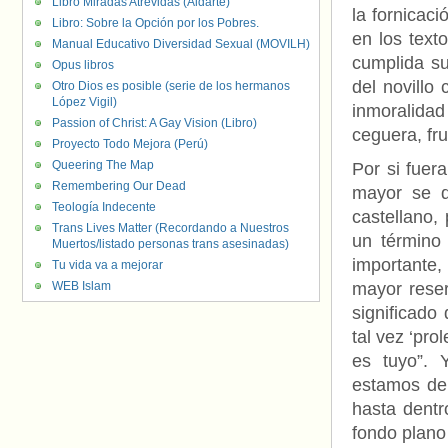
Libro Miradas Atrevidas (Aldarte)
la fornicaci
Libro: Sobre la Opción por los Pobres.
en los text
Manual Educativo Diversidad Sexual (MOVILH)
cumplida su
Opus libros
del novillo
Otro Dios es posible (serie de los hermanos
López Vigil)
inmoralidad
Passion of Christ: A Gay Vision (Libro)
ceguera, fru
Proyecto Todo Mejora (Perú)
Queering The Map
Por si fuer
Remembering Our Dead
mayor se d
Teología Indecente
castellano,
Trans Lives Matter (Recordando a Nuestros
un término 
Muertos/listado personas trans asesinadas)
importante,
Tu vida va a mejorar
WEB Islam
mayor reser
significado
tal vez ‘pro
es tuyo”. 
estamos de 
hasta dentr
fondo plano