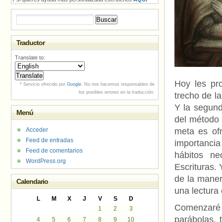
Buscar:
Traductor
Translate to:
Hoy les pr
* Servicio ofrecido por
Google
. No nos hacemos responsables de
los posibles errores en la traducción.
trecho de la
Y la segund
Menú
del método 
Acceder
meta es of
Feed de entradas
importancia 
Feed de comentarios
hábitos ne
WordPress.org
Escrituras.
de la maner
Calendario
una lectura 
L
M
X
J
V
S
D
Comenzaré c
1
2
3
parábolas, 
4
5
6
7
8
9
10