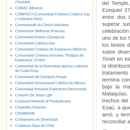
(Youtube)
del Templo,
COMAC (Mexico)
Ezequiel 37,
COMHOCA (Comunidad Cristiana Católica Gay
entre dos 
y Lesbiana-Perú)
superar su
Communauté du Christ Libérateur
celebración 
Communion Béthanie (Francia)
Comunidad Anawin (Zaragoza)
uno de los 
Comunidad Católica Gay
los textos 
Comunidad Cristiana de Esperanza (México)
sobre dive
Comunidad Cristiana Inclusiva "Testigos de
Torah en es
Esperanza" (Chile)
la distribuc
Comunidad de la Diversidad (Iglesia Luterana
de Costa Rica)
tratamient
Comunidad del Discípulo Amado
termina con
Comunidad Homosexual Católica de México
bajo la ma
Comunidad Inclusiva Esperanza (Venezuela)
Malaquías, 
Corazón De Jesús Lgbt
trechos de
Covenant Network of Presbyterians
Esaú, a qu
Creyentes Diverses
CRISMHOM
amó, y term
Cristianismo en Diversidad
reconciliar 
Cristianos Gays de Chile