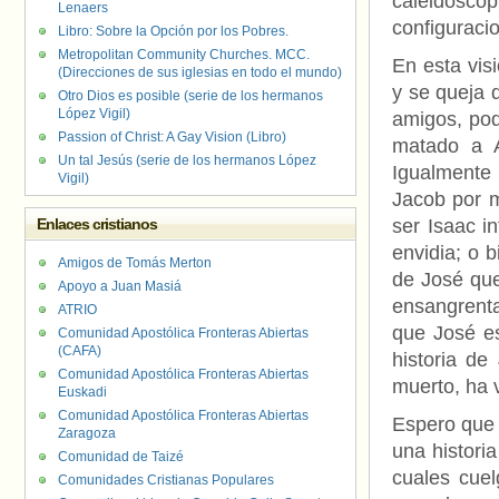
caleidosc
Lenaers
configuracio
Libro: Sobre la Opción por los Pobres.
Metropolitan Community Churches. MCC.
En esta vis
(Direcciones de sus iglesias en todo el mundo)
y se queja 
Otro Dios es posible (serie de los hermanos
López Vigil)
amigos, pod
Passion of Christ: A Gay Vision (Libro)
matado a A
Un tal Jesús (serie de los hermanos López
Igualmente 
Vigil)
Jacob por m
Enlaces cristianos
ser Isaac i
envidia; o 
Amigos de Tomás Merton
de José que
Apoyo a Juan Masiá
ensangrenta
ATRIO
que José es
Comunidad Apostólica Fronteras Abiertas
(CAFA)
historia de
Comunidad Apostólica Fronteras Abiertas
muerto, ha v
Euskadi
Comunidad Apostólica Fronteras Abiertas
Espero que 
Zaragoza
una histori
Comunidad de Taizé
cuales cuel
Comunidades Cristianas Populares