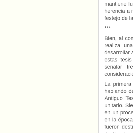
mantiene fu
herencia a 
festejo de l
***
Bien, al co
realiza una
desarrollar
estas tesi
señalar t
consideraci
La primera 
hablando de
Antiguo Te
unitario. S
en un proce
en la época
fueron dest