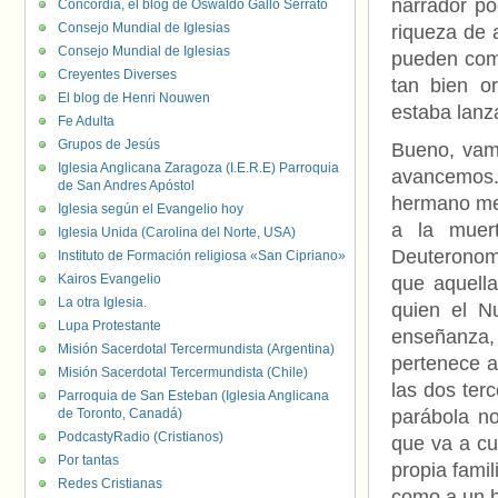
narrador po
Concordia, el blog de Oswaldo Gallo Serrato
Consejo Mundial de Iglesias
riqueza de 
Consejo Mundial de Iglesias
pueden comb
Creyentes Diverses
tan bien o
El blog de Henri Nouwen
estaba lanz
Fe Adulta
Grupos de Jesús
Bueno, vamo
Iglesia Anglicana Zaragoza (I.E.R.E) Parroquia
avancemos. 
de San Andres Apóstol
hermano men
Iglesia según el Evangelio hoy
a la muer
Iglesia Unida (Carolina del Norte, USA)
Deuteronomi
Instituto de Formación religiosa «San Cipriano»
Kairos Evangelio
que aquella
La otra Iglesia.
quien el N
Lupa Protestante
enseñanza, 
Misión Sacerdotal Tercermundista (Argentina)
pertenece a
Misión Sacerdotal Tercermundista (Chile)
las dos ter
Parroquia de San Esteban (Iglesia Anglicana
de Toronto, Canadá)
parábola no
PodcastyRadio (Cristianos)
que va a cu
Por tantas
propia fami
Redes Cristianas
como a un hi