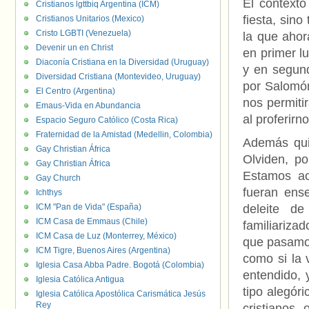
El contexto
Cristianos lgttbiq Argentina (ICM)
fiesta, sino
Cristianos Unitarios (Mexico)
Cristo LGBTI (Venezuela)
la que ahor
Devenir un en Christ
en primer l
Diaconía Cristiana en la Diversidad (Uruguay)
y en segund
Diversidad Cristiana (Montevideo, Uruguay)
por Salomón
El Centro (Argentina)
nos permiti
Emaus-Vida en Abundancia
al proferirn
Espacio Seguro Católico (Costa Rica)
Fraternidad de la Amistad (Medellin, Colombia)
Además qui
Gay Christian África
Olviden, po
Gay Christian África
Estamos ac
Gay Church
fueran ense
Ichthys
ICM "Pan de Vida" (España)
deleite de
ICM Casa de Emmaus (Chile)
familiariz
ICM Casa de Luz (Monterrey, México)
que pasamos
ICM Tigre, Buenos Aires (Argentina)
como si la 
Iglesia Casa Abba Padre. Bogotá (Colombia)
entendido, 
Iglesia Católica Antigua
tipo alegóri
Iglesia Católica Apostólica Carismática Jesús
Rey
cristianos,