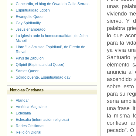
Concordia, el blog de Oswaldo Gallo Serrato
unas palab
Espiritualidad Lgbtih
viviendo me
Evangelio Queer.
siervo. Y d
Gay Spirituality
palabra gri
Jesús enamorado
lo que aco
La iglesia ante la homosexualidad, de John
Mcneill
para la vid
Libro "La Amistad Espiritual", de Elredo de
ya vivía un
Rieval.
Santuario 
Pays de Zabulon
elemento s
QSpirit (Espiritualidad Queer)
Santos Queer
anuncia al
Sólido puente. Espiritualidad gay
ascendido 
sobre esto
Noticias Cristianas
para su reg
sería ampli
Alandar
América Magazine
una frase li
Eclesalia
la misma f
Eclesalia (información religiosa)
confieso a
Redes Cristianas
pecado”. O 
Religión Digital