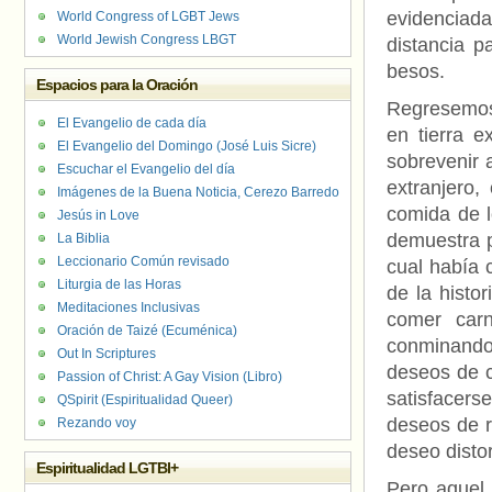
evidenciad
World Congress of LGBT Jews
World Jewish Congress LBGT
distancia p
besos.
Espacios para la Oración
Regresemos 
El Evangelio de cada día
en tierra e
El Evangelio del Domingo (José Luis Sicre)
sobrevenir 
Escuchar el Evangelio del día
extranjero
Imágenes de la Buena Noticia, Cerezo Barredo
comida de l
Jesús in Love
demuestra p
La Biblia
Leccionario Común revisado
cual había 
Liturgia de las Horas
de la histo
Meditaciones Inclusivas
comer car
Oración de Taizé (Ecuménica)
conminando 
Out In Scriptures
deseos de c
Passion of Christ: A Gay Vision (Libro)
satisfacers
QSpirit (Espiritualidad Queer)
deseos de r
Rezando voy
deseo distor
Espiritualidad LGTBI+
Pero aquel