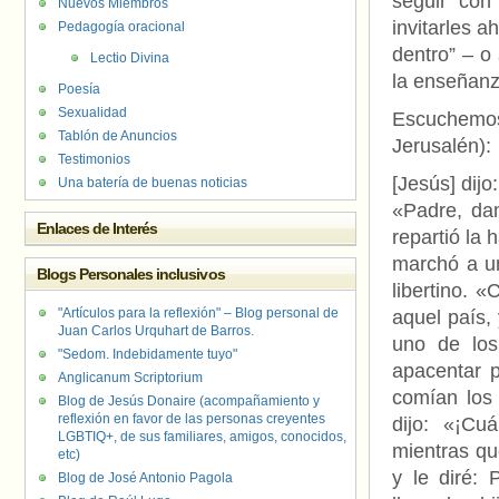
seguir con
Nuevos Miembros
invitarles 
Pedagogía oracional
dentro” – o
Lectio Divina
la enseñanza
Poesía
Sexualidad
Escuchemos
Tablón de Anuncios
Jerusalén):
Testimonios
[Jesús] dijo
Una batería de buenas noticias
«Padre, da
Enlaces de Interés
repartió la 
marchó a u
Blogs Personales inclusivos
libertino. 
"Artículos para la reflexión" – Blog personal de
aquel país,
Juan Carlos Urquhart de Barros.
uno de los
"Sedom. Indebidamente tuyo"
apacentar p
Anglicanum Scriptorium
comían los
Blog de Jesús Donaire (acompañamiento y
reflexión en favor de las personas creyentes
dijo: «¡Cu
LGBTIQ+, de sus familiares, amigos, conocidos,
mientras qu
etc)
y le diré: 
Blog de José Antonio Pagola