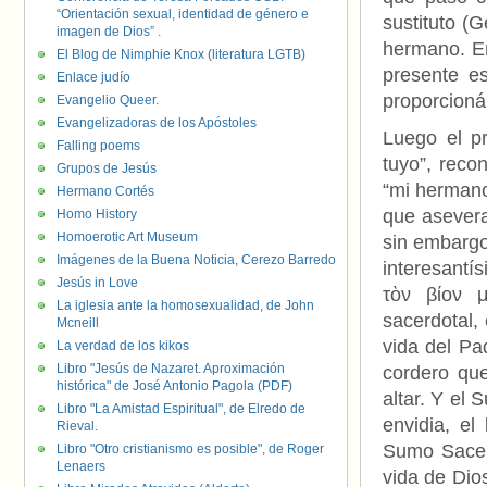
“Orientación sexual, identidad de género e
sustituto (
imagen de Dios” .
hermano. En
El Blog de Nimphie Knox (literatura LGTB)
presente e
Enlace judío
proporcioná
Evangelio Queer.
Evangelizadoras de los Apóstoles
Luego el p
Falling poems
tuyo”, reco
Grupos de Jesús
“mi hermano”
Hermano Cortés
que asevera
Homo History
Homoerotic Art Museum
sin embargo 
Imágenes de la Buena Noticia, Cerezo Barredo
interesantí
Jesús in Love
τὸν βίον 
La iglesia ante la homosexualidad, de John
sacerdotal,
Mcneill
vida del Pa
La verdad de los kikos
Libro "Jesús de Nazaret. Aproximación
cordero que
histórica" de José Antonio Pagola (PDF)
altar. Y el
Libro "La Amistad Espiritual", de Elredo de
envidia, el
Rieval.
Sumo Sacerd
Libro "Otro cristianismo es posible", de Roger
Lenaers
vida de Dio