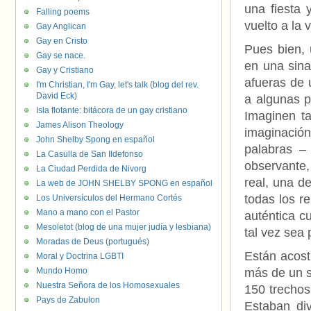
una fiesta 
Falling poems
vuelto a la 
Gay Anglican
Gay en Cristo
Pues bien, 
Gay se nace.
en una sina
Gay y Cristiano
afueras de 
I'm Christian, I'm Gay, let's talk (blog del rev.
David Eck)
a algunas p
Isla flotante: bitácora de un gay cristiano
Imaginen ta
James Alison Theology
imaginació
John Shelby Spong en español
palabras –
La Casulla de San Ildefonso
observante,
La Ciudad Perdida de Nivorg
real, una d
La web de JOHN SHELBY SPONG en español
todas los r
Los Universículos del Hermano Cortés
Mano a mano con el Pastor
auténtica c
Mesoletot (blog de una mujer judía y lesbiana)
tal vez sea 
Moradas de Deus (portugués)
Están acost
Moral y Doctrina LGBTI
Mundo Homo
más de un si
Nuestra Señora de los Homosexuales
150 trechos
Pays de Zabulon
Estaban div