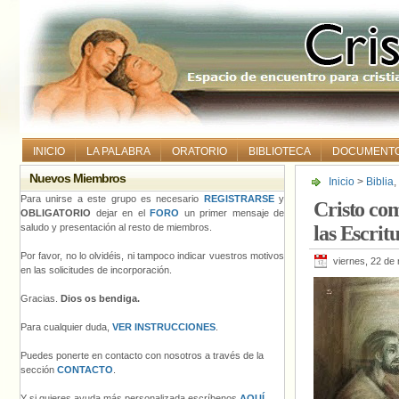
INICIO
LA PALABRA
ORATORIO
BIBLIOTECA
DOCUMENT
Nuevos Miembros
Inicio
>
Biblia
,
lo referente a
Para unirse a este grupo es necesario
REGISTRARSE
y
Cristo com
OBLIGATORIO
dejar en el
FORO
un primer mensaje de
saludo y presentación al resto de miembros.
las Escrit
Por favor, no lo olvidéis, ni tampoco indicar vuestros motivos
viernes, 22 de
en las solicitudes de incorporación.
Gracias.
Dios os bendiga.
Para cualquier duda,
VER INSTRUCCIONES
.
Puedes ponerte en contacto con nosotros a través de la
sección
CONTACTO
.
Y si quieres ayuda más personalizada escríbenos
AQUÍ