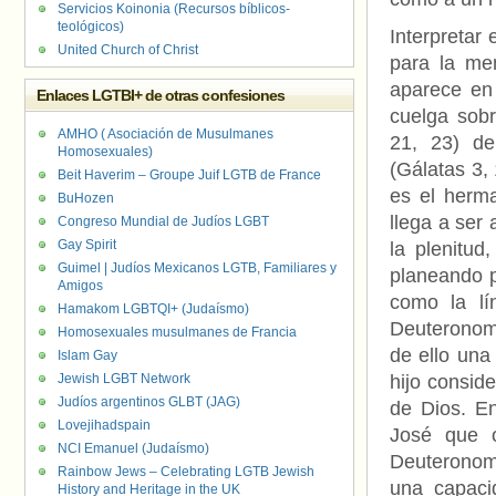
Servicios Koinonia (Recursos bíblicos-
teológicos)
Interpretar
United Church of Christ
para la me
aparece en
Enlaces LGTBI+ de otras confesiones
cuelga sobr
AMHO ( Asociación de Musulmanes
21, 23) de
Homosexuales)
(Gálatas 3,
Beit Haverim – Groupe Juif LGTB de France
es el herm
BuHozen
llega a ser
Congreso Mundial de Judíos LGBT
Gay Spirit
la plenitud
Guimel | Judíos Mexicanos LGTB, Familiares y
planeando p
Amigos
como la lí
Hamakom LGBTQI+ (Judaísmo)
Deuteronomi
Homosexuales musulmanes de Francia
de ello una
Islam Gay
Jewish LGBT Network
hijo consid
Judíos argentinos GLBT (JAG)
de Dios. En
Lovejihadspain
José que o
NCI Emanuel (Judaísmo)
Deuteronomi
Rainbow Jews – Celebrating LGTB Jewish
una capaci
History and Heritage in the UK