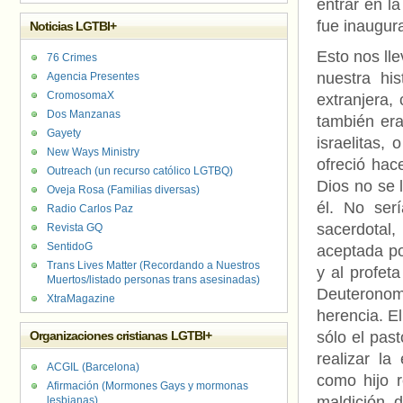
entrar en la
fue inaugur
Noticias LGTBI+
Esto nos ll
76 Crimes
nuestra hi
Agencia Presentes
CromosomaX
extranjera,
Dos Manzanas
también era
Gayety
israelitas,
New Ways Ministry
ofreció hac
Outreach (un recurso católico LGTBQ)
Dios no se 
Oveja Rosa (Familias diversas)
él. No serí
Radio Carlos Paz
sacerdotal,
Revista GQ
SentidoG
aceptada po
Trans Lives Matter (Recordando a Nuestros
y al profeta
Muertos/listado personas trans asesinadas)
Deuterono
XtraMagazine
herencia. E
Organizaciones cristianas LGTBI+
sólo el past
realizar la
ACGIL (Barcelona)
como hijo r
Afirmación (Mormones Gays y mormonas
maldición 
lesbianas)