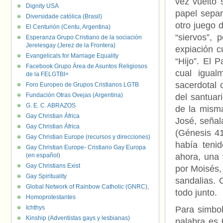
vez vuelto 
Dignity USA
papel separ
Diversidade católica (Brasil)
otro juego 
El Centurión (Centu, Argentina)
“siervos”,
Esperanza Grupo Cristiano de la sociación
Jerelesgay (Jerez de la Frontera)
expiación c
Evangelicals for Marriage Equality
“Hijo”. El 
Facebook Grupo Área de Asuntos Religiosos
cual igual
de la FELGTBI+
sacerdotal 
Foro Europeo de Grupos Cristianos LGTB
Fundación Otras Ovejas (Argentina)
del santuar
G. E. C. ABRAZOS
de la misma
Gay Christian África
José, señal
Gay Christian África
(Génesis 41
Gay Christian Europe (recursos y direcciones)
había teni
Gay Christian Europe- Cristiano Gay Europa
(en español)
ahora, una 
Gay Christians Exist
por Moisés,
Gay Spirituality
sandalias. 
Global Network of Rainbow Catholic (GNRC),
todo junto.
Homoprotestantes
Ichthys
Para simboli
Kinship (Adventistas gays y lesbianas)
palabra es 