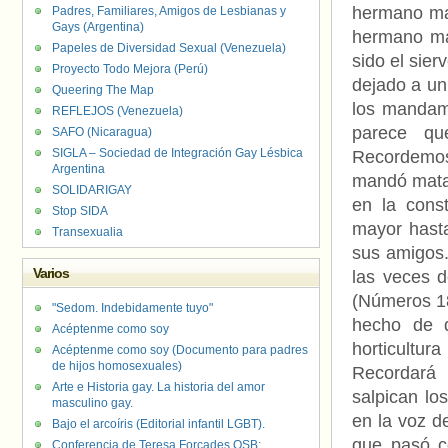
hermano may
Padres, Familiares, Amigos de Lesbianas y
Gays (Argentina)
hermano may
Papeles de Diversidad Sexual (Venezuela)
sido el sier
Proyecto Todo Mejora (Perú)
dejado a un
Queering The Map
los mandam
REFLEJOS (Venezuela)
parece qu
SAFO (Nicaragua)
SIGLA – Sociedad de Integración Gay Lésbica
Recordemos
Argentina
mandó matar
SOLIDARIGAY
en la cons
Stop SIDA
mayor hasta
Transexualia
sus amigos. 
Varios
las veces d
(Números 18
"Sedom. Indebidamente tuyo"
hecho de q
Acéptenme como soy
horticultur
Acéptenme como soy (Documento para padres
de hijos homosexuales)
Recordará 
Arte e Historia gay. La historia del amor
salpican lo
masculino gay.
en la voz d
Bajo el arcoíris (Editorial infantil LGBT).
que pasó c
Conferencia de Teresa Forcades OSB: