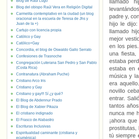
Blog de Raúl Lugo
llamado h
Blog del obispo Raúl Vera en Religión Digital
levantándos
Carmelita contemplativo en la ciudad (un blog
padre y, con
oracional en la escuela de Teresa de Jhs y
hijo le dij
Juan de la +)
Cartujo con licencia propia
llamado hij
Católico y Gay
mejor vesti
Católico+Gay
en los pies
Concordia, el blog de Oswaldo Gallo Serrato
una fiesta,
Confesiones de Trasnoche
estaba perd
Congregación Luterana San Pedro y San Pablo
(Costa Rica)
estaba en 
Contranatura (Abraham Puche)
música y la
Cristiano Arco Iris
era aquello
Cristiano y Gay
novillo ceb
Cristiano y gay!!! Sí ¿y qué?
entrar. Sal
El Blog de Abdennur Prado
tantos años
El Blog de Xabier Pikaza
nunca me ha
El cristiano indignado
El Frasco de Alabastro
¡ahora que
Escrituras Inclusivas
prostitutas,
Espiritualidad caminante (cristiana y
tú siempre 
ecuménica)