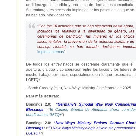
un liderazgo compartido y una toma de decisiones comunitaria.
Sin embargo, es necesario implementar los pasos de los que se
ha hablado. Mock observa:
“
Con los 16 acuerdos que se han alcanzado hasta ahora,
incluidos los relativos a la diversidad de género, las
ceremonias de bendición, las mujeres en los oficios
sacramentales, la prevención de la violencia sexual y un
consejo sinodal, se han tomado decisiones importa
implementemos
”.
De todos los entrevistados se desprende claramente que el
apertura, diálogo y colaboración entre los laicos y los líderes 
mucho trabajo por hacer, especialmente en lo que respecta a l
LGBTQ+.
–Sarah Cassidy (ella), New Ways Ministry, 8 de febrero de 2025
Para más lecturas:
Bondings 2.0:
“
Germany’s Synodal Way Now Considering
Blessings
“
(“
El Camino Sinodal de Alemania ahora consider
bendiciones LGBTQ+
”)
Bondings 2.0: “
New Ways Ministry Praises German Churc
Blessings
“
(“
El New Ways Ministry elogia el voto sin precedentes
LGBTQ+
”
)