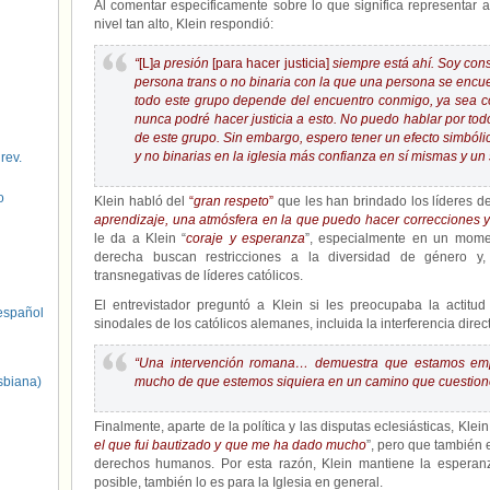
Al comentar específicamente sobre lo que significa representar 
nivel tan alto, Klein respondió:
“
[L]
a presión
[para hacer justicia]
siempre está ahí. Soy con
persona trans o no binaria con la que una persona se encue
todo este grupo depende del encuentro conmigo, ya sea c
nunca podré hacer justicia a esto. No puedo hablar por to
de este grupo. Sin embargo, espero tener un efecto simbóli
y no binarias en la iglesia más confianza en sí mismas y un 
 rev.
o
Klein habló del
“
gran respeto
”
que les han brindado los líderes d
aprendizaje, una atmósfera en la que puedo hacer correcciones 
le da a Klein “
coraje y esperanza
”, especialmente en un momen
derecha buscan restricciones a la diversidad de género y
transnegativas de líderes católicos.
El entrevistador preguntó a Klein si les preocupaba la actitud 
spañol
sinodales de los católicos alemanes, incluida la interferencia direc
“Una intervención romana… demuestra que estamos empe
sbiana)
mucho de que estemos siquiera en un camino que cuestione 
Finalmente, aparte de la política y las disputas eclesiásticas, Klein
el que fui bautizado y que me ha dado mucho
”, pero que también e
derechos humanos. Por esta razón, Klein mantiene la esperan
posible, también lo es para la Iglesia en general.