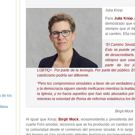
Julia Knop
Para
Julia Knop
,
demostrado que es
siempre que el li
al cambio. Ella c
“
El Camino Sinodal
Esto se puede ver
de desacreditarla
obispos que usar
parte de los j
LGBTIQ+. Por parte de la teología. Por parte del público.
catolicismo podría ser diferente.
“Pero los compromisos sinodales a favor de un verdadero p
y la democracia siguen siendo ineficaces mientras la lealta
la Iglesia, y no hacia aquellos que han sido abusados por
s de los
mientras la voluntad de Roma de reformar establezca los lí
itana
Birgit Mock
Al igual que Knop,
Birgit Mock
, vicepresidenta y presidenta del
cuarto Foro sinodal, reconoce que se ha producido un cambio en
la comunidad desde el comienzo del proceso sinodal. A lo largo
del tiempo se han producido debates teológicos esclarecedores,