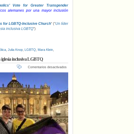
lics’ Vote for Greater Transgender
licos alemanes por una mayor inclusión
s for LGBTQ-Inclusive Church
“ (“
Un líder
esia inclusiva LGBTQ
”)
ólica
,
Julia Knop
,
LGBTQ
,
Mara Klein
,
a iglesia inclusiva LGBTQ
en
Comentarios desactivados
Líder
laico
no
binario
en
Alemania
comparte
esperanzas
de
una
iglesia
inclusiva
LGBTQ