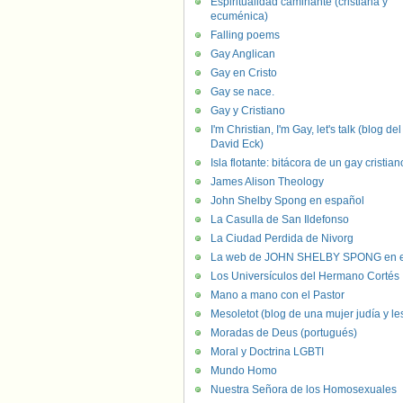
Espiritualidad caminante (cristiana y
ecuménica)
Falling poems
Gay Anglican
Gay en Cristo
Gay se nace.
Gay y Cristiano
I'm Christian, I'm Gay, let's talk (blog del
David Eck)
Isla flotante: bitácora de un gay cristian
James Alison Theology
John Shelby Spong en español
La Casulla de San Ildefonso
La Ciudad Perdida de Nivorg
La web de JOHN SHELBY SPONG en e
Los Universículos del Hermano Cortés
Mano a mano con el Pastor
Mesoletot (blog de una mujer judía y le
Moradas de Deus (portugués)
Moral y Doctrina LGBTI
Mundo Homo
Nuestra Señora de los Homosexuales