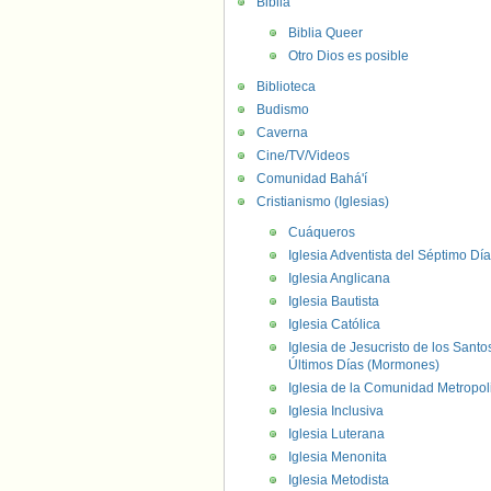
Biblia
Biblia Queer
Otro Dios es posible
Biblioteca
Budismo
Caverna
Cine/TV/Videos
Comunidad Bahá'í
Cristianismo (Iglesias)
Cuáqueros
Iglesia Adventista del Séptimo Día
Iglesia Anglicana
Iglesia Bautista
Iglesia Católica
Iglesia de Jesucristo de los Santo
Últimos Días (Mormones)
Iglesia de la Comunidad Metropol
Iglesia Inclusiva
Iglesia Luterana
Iglesia Menonita
Iglesia Metodista