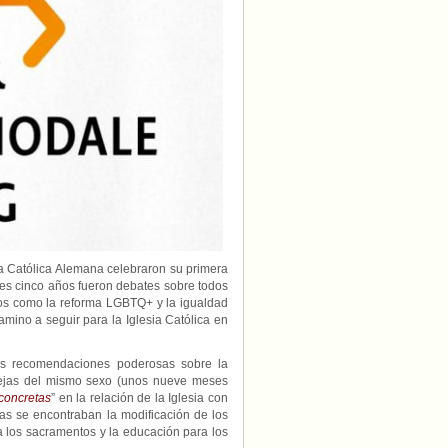
después
del
“Camino
Sinodal”
de
Alemania?
a Católica Alemana celebraron su primera
tes cinco años fueron debates sobre todos
idos como la reforma LGBTQ+ y la igualdad
amino a seguir para la Iglesia Católica en
as recomendaciones poderosas sobre la
arejas del mismo sexo (unos nueve meses
concretas
” en la relación de la Iglesia con
as se encontraban la modificación de los
a los sacramentos y la educación para los