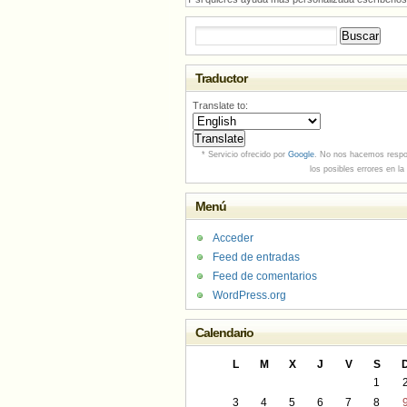
Buscar:
Traductor
Translate to:
* Servicio ofrecido por
Google
. No nos hacemos respo
los posibles errores en la
Menú
Acceder
Feed de entradas
Feed de comentarios
WordPress.org
Calendario
L
M
X
J
V
S
1
3
4
5
6
7
8