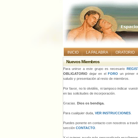
INICIO
LA PALABRA
ORATORIO
Nuevos Miembros
Para unirse a este grupo es necesario
REGIS
OBLIGATORIO
dejar en el
FORO
un primer m
saludo y presentación al resto de miembros.
Por favor, no lo olvidéis, ni tampoco indicar vues
en las solicitudes de incorporación.
Gracias.
Dios os bendiga.
Para cualquier duda,
VER INSTRUCCIONES
.
Puedes ponerte en contacto con nosotros a través
sección
CONTACTO
.
Y si quieres ayuda más personalizada escríbeno