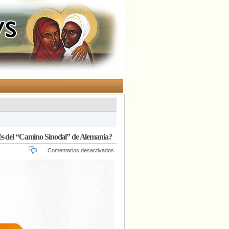
ués del “Camino Sinodal” de Alemania?
en
Comentarios desactivados
¿Dónde
está
la
Iglesia
en
cuestiones
LGBTQ+
cinco
años