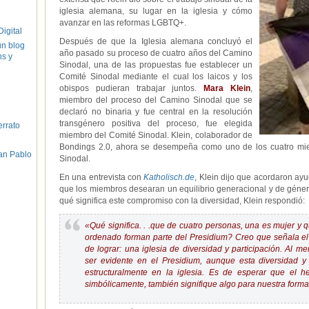
iglesia alemana, su lugar en la iglesia y cómo
avanzar en las reformas LGBTQ+.
igital
Después de que la Iglesia alemana concluyó el
un blog
año pasado su proceso de cuatro años del Camino
hs y
Sinodal, una de las propuestas fue establecer un
Comité Sinodal mediante el cual los laicos y los
obispos pudieran trabajar juntos.
Mara Klein
,
miembro del proceso del Camino Sinodal que se
declaró no binaria y fue central en la resolución
transgénero positiva del proceso, fue elegida
errato
miembro del Comité Sinodal. Klein, colaborador de
Bondings 2.0, ahora se desempeña como uno de los cuatro miem
an Pablo
Sinodal.
En una entrevista con
Katholisch.de
, Klein dijo que acordaron ayu
que los miembros desearan un equilibrio generacional y de géner
qué significa este compromiso con la diversidad, Klein respondió:
«Qué significa. . .que de cuatro personas, una es mujer y
ordenado forman parte del Presidium? Creo que señala el
de lograr: una iglesia de diversidad y participación. Al 
ser evidente en el Presidium, aunque esta diversidad y
estructuralmente en la iglesia. Es de esperar que el 
simbólicamente, también signifique algo para nuestra forma 