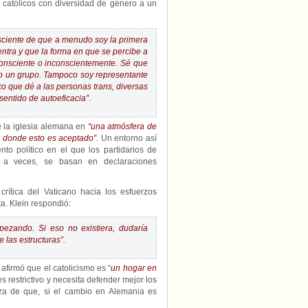
a católicos con diversidad de género a un
sciente de que a menudo soy la primera
ntra y que la forma en que se percibe a
onsciente o inconscientemente. Sé que
do un grupo. Tampoco soy representante
co que dé a las personas trans, diversas
sentido de autoeficacia”
.
e la iglesia alemana en
“una atmósfera de
y donde esto es aceptado”
. Un entorno así
to político en el que los partidarios de
, a veces, se basan en declaraciones
crítica del Vaticano hacia los esfuerzos
ta. Klein respondió:
zando. Si eso no existiera, dudaría
las estructuras”.
 afirmó que el catolicismo es “
un hogar en
s restrictivo y necesita defender mejor los
za de que, si el cambio en Alemania es