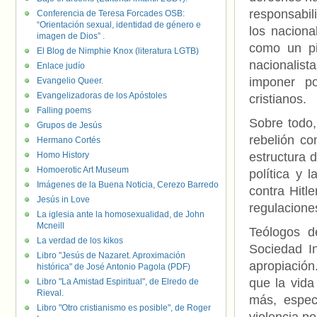
responsabil
Conferencia de Teresa Forcades OSB:
“Orientación sexual, identidad de género e
los naciona
imagen de Dios” .
como un pi
El Blog de Nimphie Knox (literatura LGTB)
nacionalist
Enlace judío
imponer po
Evangelio Queer.
Evangelizadoras de los Apóstoles
cristianos.
Falling poems
Sobre todo,
Grupos de Jesús
rebelión co
Hermano Cortés
Homo History
estructura d
Homoerotic Art Museum
política y 
Imágenes de la Buena Noticia, Cerezo Barredo
contra Hitl
Jesús in Love
regulacione
La iglesia ante la homosexualidad, de John
Mcneill
Teólogos d
La verdad de los kikos
Sociedad I
Libro "Jesús de Nazaret. Aproximación
apropiación
histórica" de José Antonio Pagola (PDF)
que la vida
Libro "La Amistad Espiritual", de Elredo de
Rieval.
más, especi
Libro "Otro cristianismo es posible", de Roger