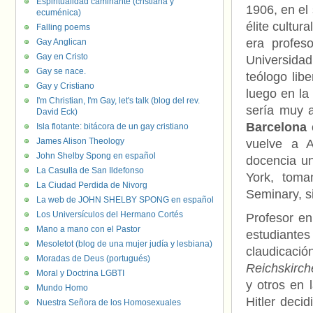
Espiritualidad caminante (cristiana y
1906, en el
ecuménica)
élite cultur
Falling poems
era profeso
Gay Anglican
Gay en Cristo
Universida
Gay se nace.
teólogo lib
Gay y Cristiano
luego en la
I'm Christian, I'm Gay, let's talk (blog del rev.
sería muy 
David Eck)
Barcelona
c
Isla flotante: bitácora de un gay cristiano
James Alison Theology
vuelve a A
John Shelby Spong en español
docencia un
La Casulla de San Ildefonso
York, toma
La Ciudad Perdida de Nivorg
Seminary, s
La web de JOHN SHELBY SPONG en español
Los Universículos del Hermano Cortés
Profesor en
Mano a mano con el Pastor
estudiantes
Mesoletot (blog de una mujer judía y lesbiana)
claudica
Moradas de Deus (portugués)
Reichskirch
Moral y Doctrina LGBTI
y otros en 
Mundo Homo
Hitler decid
Nuestra Señora de los Homosexuales