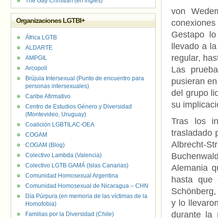
The Gay Christian (en inglés)
von Wedem
Organizaciones LGTBI+
conexiones 
Gestapo lo
África LGTB
llevado a la
ALDARTE
regular, has
AMPGIL
Arcopoli
Las prueba
Brújula Intersexual (Punto de encuentro para
pusieran en 
personas intersexuales)
del grupo l
Caribe Afirmativo
su implicaci
Centro de Estudios Género y Diversidad
(Montevideo, Uruguay)
Tras los i
Coalición LGBTILAC-OEA
trasladado 
COGAM
Albrecht-S
COGAM (Blog)
Buchenwald
Colectivo Lambda (Valencia)
Colectivo LGTB GAMÁ (Islas Canarias)
Alemania qu
Comunidad Homosexual Argentina
hasta que 
Comunidad Homosexual de Nicaragua – CHN
Schönberg, 
Día Púrpura (en memoria de las víctimas de la
y lo llevar
Homofobia)
durante la
Familias por la Diversidad (Chile)