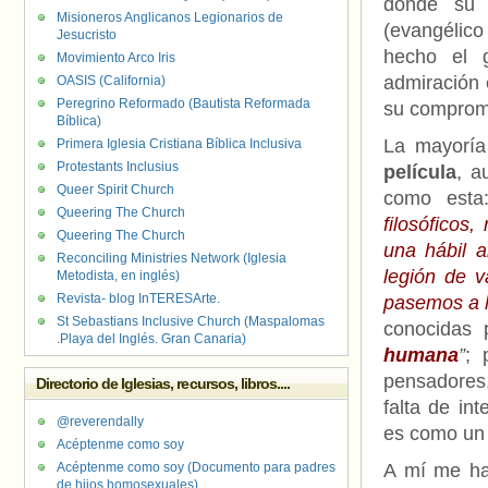
donde su 
Misioneros Anglicanos Legionarios de
(evangélic
Jesucristo
hecho el 
Movimiento Arco Iris
admiración 
OASIS (California)
Peregrino Reformado (Bautista Reformada
su compromi
Bíblica)
La mayoría
Primera Iglesia Cristiana Bíblica Inclusiva
Protestants Inclusius
película
, a
Queer Spirit Church
como esta
Queering The Church
filosóficos
Queering The Church
una hábil 
Reconciling Ministries Network (Iglesia
legión de v
Metodista, en inglés)
Revista- blog InTERESArte.
pasemos a l
St Sebastians Inclusive Church (Maspalomas
conocidas 
.Playa del Inglés. Gran Canaria)
humana
”
; 
pensadores,
Directorio de Iglesias, recursos, libros....
falta de in
@reverendally
es como un 
Acéptenme como soy
Acéptenme como soy (Documento para padres
A mí me ha 
de hijos homosexuales)