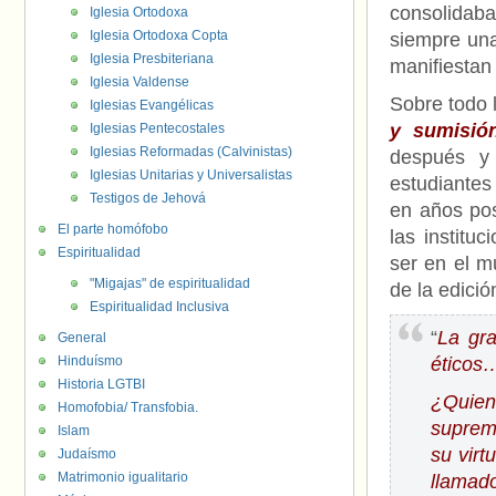
consolidab
Iglesia Ortodoxa
Iglesia Ortodoxa Copta
siempre una
Iglesia Presbiteriana
manifiestan 
Iglesia Valdense
Sobre todo 
Iglesias Evangélicas
y sumisió
Iglesias Pentecostales
Iglesias Reformadas (Calvinistas)
después y 
Iglesias Unitarias y Universalistas
estudiantes
Testigos de Jehová
en años post
El parte homófobo
las institu
Espiritualidad
ser en el m
"Migajas" de espiritualidad
de la edici
Espiritualidad Inclusiva
“
La gr
General
Hinduísmo
éticos
Historia LGTBI
¿Quien
Homofobia/ Transfobia.
suprema
Islam
su virt
Judaísmo
Matrimonio igualitario
llamado