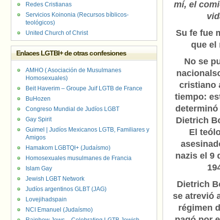
mí, el com
Redes Cristianas
Servicios Koinonia (Recursos bíblicos-
vi
teológicos)
Su fe fue 
United Church of Christ
que el
Enlaces LGTBI+ de otras confesiones
No se p
AMHO ( Asociación de Musulmanes
nacionalso
Homosexuales)
cristiano
Beit Haverim – Groupe Juif LGTB de France
tiempo: es
BuHozen
determinó 
Congreso Mundial de Judíos LGBT
Dietrich B
Gay Spirit
Guimel | Judíos Mexicanos LGTB, Familiares y
El teól
Amigos
asesinad
Hamakom LGBTQI+ (Judaísmo)
nazis el 9 
Homosexuales musulmanes de Francia
19
Islam Gay
Jewish LGBT Network
Dietrich 
Judíos argentinos GLBT (JAG)
se atrevió a
Lovejihadspain
régimen d
NCI Emanuel (Judaísmo)
pagó por e