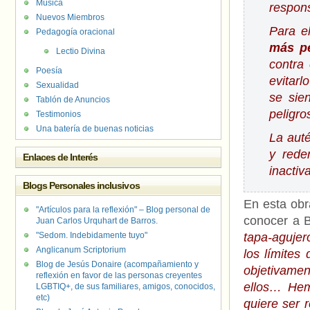
Música
respon
Nuevos Miembros
Para e
Pedagogía oracional
más pe
Lectio Divina
contra
Poesía
evitarl
Sexualidad
se sie
Tablón de Anuncios
peligr
Testimonios
Una batería de buenas noticias
La aut
y rede
Enlaces de Interés
inactiv
Blogs Personales inclusivos
En esta obra
"Artículos para la reflexión" – Blog personal de
conocer a B
Juan Carlos Urquhart de Barros.
"Sedom. Indebidamente tuyo"
tapa-agujer
Anglicanum Scriptorium
los límites
Blog de Jesús Donaire (acompañamiento y
objetivame
reflexión en favor de las personas creyentes
ellos… Hem
LGBTIQ+, de sus familiares, amigos, conocidos,
etc)
quiere ser 