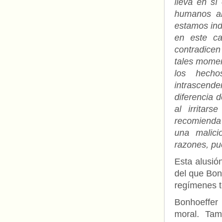
lleva en sí
humanos al
estamos inde
en este ca
contradice
tales momen
los hecho
intrascende
diferencia 
al irritar
recomienda 
una malici
razones, pu
Esta alusió
del que Bonh
regímenes to
Bonhoeffer 
moral. Tam