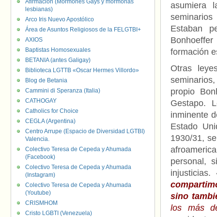
Afirmación (Mormones Gays y mormonas
asumiera l
lesbianas)
seminarios
Arco Iris Nuevo Apostólico
Estaban p
Área de Asuntos Religiosos de la FELGTBI+
Bonhoeffe
AXIOS
Baptistas Homosexuales
formación es
BETANIA (antes Galigay)
Otras leye
Biblioteca LGTTB «Oscar Hermes Villordo»
seminarios,
Blog de Betania
propio Bon
Cammini di Speranza (Italia)
CATHOGAY
Gestapo. L
Catholics for Choice
inminente d
CEGLA (Argentina)
Estado Uni
Centro Arrupe (Espacio de Diversidad LGTBI)
1930/31, se
Valencia.
afroamerica
Colectivo Teresa de Cepeda y Ahumada
(Facebook)
personal, 
Colectivo Teresa de Cepeda y Ahumada
injusticias.
(Instagram)
compartim
Colectivo Teresa de Cepeda y Ahumada
(Youtube)
sino tambi
CRISMHOM
los más dé
Cristo LGBTI (Venezuela)