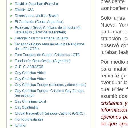
president
David et Jonathan (Francia)
Bonhoeffer 
Dignity USA
Diversidade católica (Brasil)
Solo unas 
El Centurión (Centu, Argentina)
Nueva Yor
Esperanza Grupo Cristiano de la sociación
participar 
Jerelesgay (Jerez de la Frontera)
situación 
Evangelicals for Marriage Equality
Facebook Grupo Área de Asuntos Religiosos
observó cóm
de la FELGTBI+
juraban lealt
Foro Europeo de Grupos Cristianos LGTB
Fundación Otras Ovejas (Argentina)
Por medio 
G. E. C. ABRAZOS
para matar 
Gay Christian África
teniente ge
Gay Christian África
averiguar la
Gay Christian Europe (recursos y direcciones)
que Hitler 
Gay Christian Europe- Cristiano Gay Europa
(en español)
asumió dos 
Gay Christians Exist
cristianas 
Gay Spirituality
información
Global Network of Rainbow Catholic (GNRC),
opciones pa
Homoprotestantes
de que apro
Ichthys