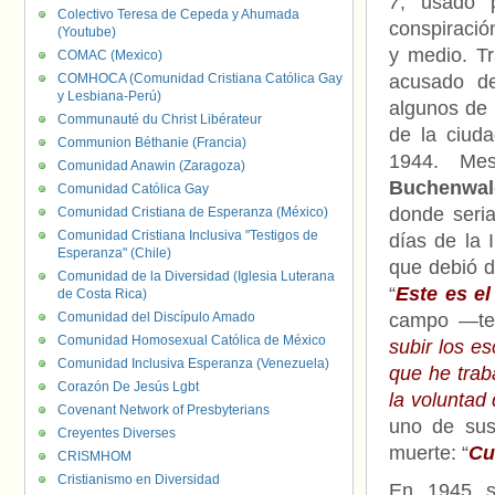
7
, usado 
Colectivo Teresa de Cepeda y Ahumada
conspiració
(Youtube)
y medio. Tr
COMAC (Mexico)
COMHOCA (Comunidad Cristiana Católica Gay
acusado de
y Lesbiana-Perú)
algunos de 
Communauté du Christ Libérateur
de la ciuda
Communion Béthanie (Francia)
1944. Mese
Comunidad Anawin (Zaragoza)
Buchenwal
Comunidad Católica Gay
donde seria
Comunidad Cristiana de Esperanza (México)
Comunidad Cristiana Inclusiva "Testigos de
días de la 
Esperanza" (Chile)
que debió d
Comunidad de la Diversidad (Iglesia Luterana
“
Este es el
de Costa Rica)
Comunidad del Discípulo Amado
campo —tes
Comunidad Homosexual Católica de México
subir los e
Comunidad Inclusiva Esperanza (Venezuela)
que he trab
Corazón De Jesús Lgbt
la voluntad
Covenant Network of Presbyterians
uno de sus
Creyentes Diverses
muerte: “
Cu
CRISMHOM
Cristianismo en Diversidad
En 1945 s