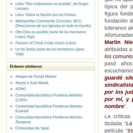
Libro "Otro cristianismo es posible", de Roger
típica del 
Lenaers
figura fund
Libro: Sobre la Opción por los Pobres.
fundación d
Metropolitan Community Churches. MCC.
(Direcciones de sus iglesias en todo el mundo)
luteranos a
Otro Dios es posible (serie de los hermanos
Afortunadam
López Vigil)
Martin Nie
Passion of Christ: A Gay Vision (Libro)
atribuidas 
Un tal Jesús (serie de los hermanos López
Vigil)
los comunis
pasó años
Enlaces cristianos
escuchamos 
Amigos de Tomás Merton
guardé sil
Apoyo a Juan Masiá
sindicalist
ATRIO
por los ju
Comunidad Apostólica Fronteras Abiertas
por mí, y
(CAFA)
nombre
”.
Comunidad Apostólica Fronteras Abiertas
Euskadi
La crítica
Comunidad Apostólica Fronteras Abiertas
Zaragoza
titulada “
La
Comunidad de Taizé
película “
tr