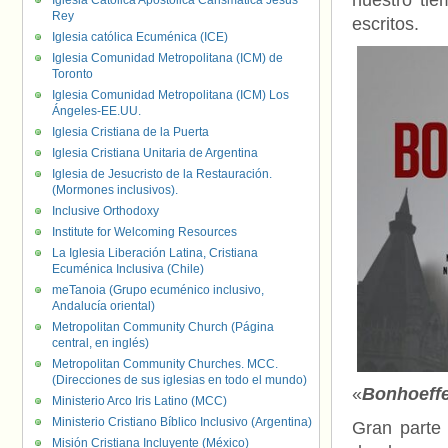
nuestro ti
Iglesia Católica Apostólica Carismática Jesús
Rey
escritos.
Iglesia católica Ecuménica (ICE)
Iglesia Comunidad Metropolitana (ICM) de
Toronto
Iglesia Comunidad Metropolitana (ICM) Los
Ángeles-EE.UU.
Iglesia Cristiana de la Puerta
Iglesia Cristiana Unitaria de Argentina
Iglesia de Jesucristo de la Restauración.
(Mormones inclusivos).
Inclusive Orthodoxy
Institute for Welcoming Resources
La Iglesia Liberación Latina, Cristiana
Ecuménica Inclusiva (Chile)
meTanoia (Grupo ecuménico inclusivo,
Andalucía oriental)
Metropolitan Community Church (Página
central, en inglés)
Metropolitan Community Churches. MCC.
(Direcciones de sus iglesias en todo el mundo)
«
Bonhoeffer
Ministerio Arco Iris Latino (MCC)
Ministerio Cristiano Bíblico Inclusivo (Argentina)
Gran parte 
Misión Cristiana Incluyente (México)