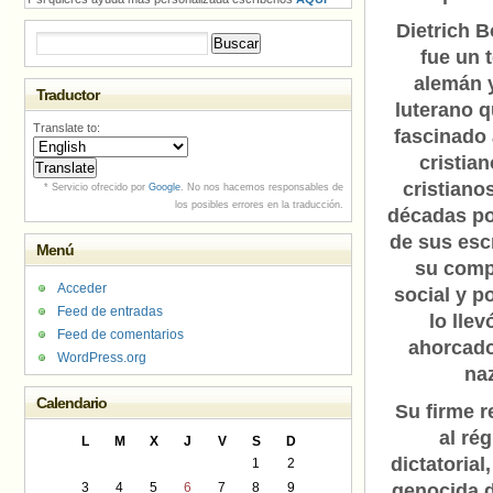
Dietrich 
Buscar:
fue un 
alemán 
Traductor
luterano 
Translate to:
fascinado
cristia
cristiano
* Servicio ofrecido por
Google
. No nos hacemos responsables de
los posibles errores en la traducción.
décadas po
de sus esc
Menú
su com
Acceder
social y p
Feed de entradas
lo llev
Feed de comentarios
ahorcado
WordPress.org
na
Calendario
Su firme r
al ré
L
M
X
J
V
S
D
dictatorial
1
2
3
4
5
6
7
8
9
genocida d