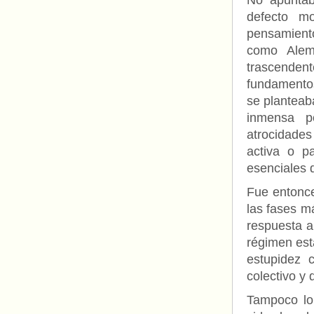
No apuntab
defecto mo
pensamient
como Alema
trascendent
fundamentos
se planteab
inmensa p
atrocidades
activa o p
esenciales 
Fue entonce
las fases m
respuesta a 
régimen est
estupidez 
colectivo y 
Tampoco lo 