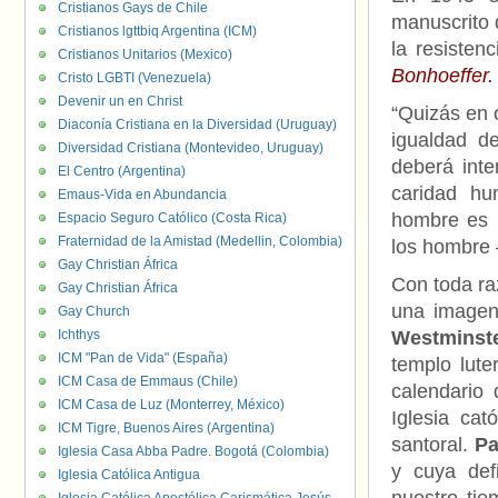
Cristianos Gays de Chile
manuscrito 
Cristianos lgttbiq Argentina (ICM)
la resisten
Cristianos Unitarios (Mexico)
Bonhoeffer.
Cristo LGBTI (Venezuela)
Devenir un en Christ
“Quizás en o
Diaconía Cristiana en la Diversidad (Uruguay)
igualdad d
Diversidad Cristiana (Montevideo, Uruguay)
deberá inte
El Centro (Argentina)
caridad hu
Emaus-Vida en Abundancia
hombre es 
Espacio Seguro Católico (Costa Rica)
Fraternidad de la Amistad (Medellin, Colombia)
los hombre 
Gay Christian África
Con toda ra
Gay Christian África
una imagen
Gay Church
Ichthys
Westminst
ICM "Pan de Vida" (España)
templo lut
ICM Casa de Emmaus (Chile)
calendario 
ICM Casa de Luz (Monterrey, México)
Iglesia cat
ICM Tigre, Buenos Aires (Argentina)
santoral.
Pa
Iglesia Casa Abba Padre. Bogotá (Colombia)
y cuya defi
Iglesia Católica Antigua