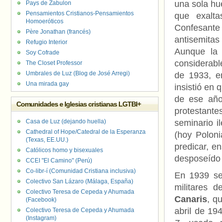
una sola hue
Pays de Zabulon
Pensamientos Cristianos-Pensamientos
que exalt
Homoeróticos
Confesante
Père Jonathan (francés)
antisemitas
Refugio Interior
Aunque la 
Soy Cofrade
considerabl
The Closet Professor
Umbrales de Luz (Blog de José Arregi)
de 1933, en
Una mirada gay
insistió en 
de ese año
Comunidades e Iglesias cristianas LGTBI+
protestan
Casa de Luz (dejando huella)
seminario i
Cathedral of Hope/Catedral de la Esperanza
(hoy Poloni
(Texas, EE.UU.)
predicar, e
Católicos homo y bisexuales
desposeído 
CCEI "El Camino" (Perú)
Co-libr-í (Comunidad Cristiana inclusiva)
En 1939 se 
Colectivo San Lázaro (Málaga, España)
militares 
Colectivo Teresa de Cepeda y Ahumada
Canaris
, q
(Facebook)
abril de 19
Colectivo Teresa de Cepeda y Ahumada
(Instagram)