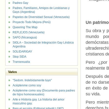
Padres Gay
Padres, Familiares, Amigos de Lesbianas y
Gays (Argentina)
Papeles de Diversidad Sexual (Venezuela)
Un patrimo
Proyecto Todo Mejora (Perú)
Queering The Map
Su obra y p
REFLEJOS (Venezuela)
mundo por
SAFO (Nicaragua)
demócratas,
SIGLA – Sociedad de Integración Gay Lésbica
Argentina
ultraderech
SOLIDARIGAY
cristianos 
Stop SIDA
Pero ¿por
Transexualia
realmente B
Varios
Después de 
"Sedom. Indebidamente tuyo"
de no darse
Acéptenme como soy
en éxito de
Acéptenme como soy (Documento para padres
su vida.
de hijos homosexuales)
Arte e Historia gay. La historia del amor
Pero mientr
masculino gay.
derechos hu
Bajo el arcoíris (Editorial infantil LGBT).