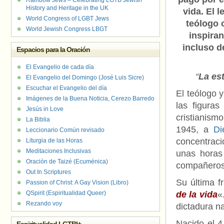
Rainbow Jews – Celebrating LGTB Jewish
History and Heritage in the UK
vida. El 
World Congress of LGBT Jews
teólogo 
World Jewish Congress LBGT
inspira
incluso 
Espacios para la Oración
El Evangelio de cada día
“
La es
El Evangelio del Domingo (José Luis Sicre)
Escuchar el Evangelio del día
El teólogo y
Imágenes de la Buena Noticia, Cerezo Barredo
las figura
Jesús in Love
cristianism
La Biblia
1945, a
Di
Leccionario Común revisado
concentraci
Liturgia de las Horas
Meditaciones Inclusivas
unas horas
Oración de Taizé (Ecuménica)
compañeros 
Out In Scriptures
Su última f
Passion of Christ: A Gay Vision (Libro)
QSpirit (Espiritualidad Queer)
de la vida
«
Rezando voy
dictadura n
Nacido el 4