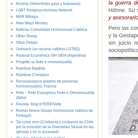
la guerra d
Kinship (Adventistas gays y lesbianas)
Höhne. Su 
LGBT Religious Archives Network
MAR Málaga
y asesorarlo
New Ways Ministry
Pero las co
Noticias Comunidad Homosexual Católica
y la Gestapo
Other Sheep
sin juicio 
Otras Ovejas
Outreach (un recurso católico LGTBQ)
sociopolític
Pastoral Ecuménica VIH-SIDA (Argentina)
Progetto su fede e omosessualità
Rainbow Baptists
Rainbow Christians
Reconaissance (padres de personas
homosexuales). Francia
Refo – Rete Evangelica Fede e Omosessualità
(Italia)
Revista- blog InTERESArte.
Rumos Novos (Grupo homosexual católico de
Portugal)
Tal como eres (Cristianas y cristianos en Chile
por la inclusión de la Diversidad Sexual en las
iglesias y en la sociedad)