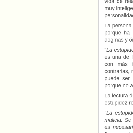
vida de re
muy intelig
personalida
La persona 
porque ha 
dogmas y ór
“
La estupid
es una de l
con más fa
contrarias,
puede ser e
porque no a
La lectura d
estupidez r
“La estupid
malicia. Se
es necesari