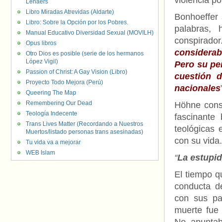
violencia pol
Lenaers
Libro Miradas Atrevidas (Aldarte)
Bonhoeffer 
Libro: Sobre la Opción por los Pobres.
palabras, 
Manual Educativo Diversidad Sexual (MOVILH)
conspirado
Opus libros
considerab
Otro Dios es posible (serie de los hermanos
López Vigil)
Pero su pe
Passion of Christ: A Gay Vision (Libro)
cuestión d
Proyecto Todo Mejora (Perú)
nacionales
Queering The Map
Remembering Our Dead
Höhne consi
Teología Indecente
fascinante 
Trans Lives Matter (Recordando a Nuestros
teológicas 
Muertos/listado personas trans asesinadas)
con su vida.
Tu vida va a mejorar
WEB Islam
“
La estupi
El tiempo qu
conducta d
con sus pa
muerte fue 