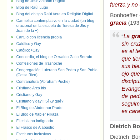
Blog de José Antonio Pagola
fuerza y no 
Blog de Raúl Lugo
Blog del obispo Raúl Vera en Religión Digital
Bonhoeffer 
Carmelita contemplativo en la ciudad (un blog
gracia
(193
oracional en la escuela de Teresa de Jhs y
Juan de la +)
“
La
gra
Cartujo con licencia propia
sin cru
Católico y Gay
Católico+Gay
es el t
Concordia, el blog de Oswaldo Gallo Serrato
que tie
Confesiones de Trasnoche
sus bie
Congregación Luterana San Pedro y San Pablo
ojo que
(Costa Rica)
discíp
Contranatura (Abraham Puche)
Evange
Cristiano Arco Iris
Cristiano y Gay
de pedi
Cristiano y gay!!! Sí ¿y qué?
seguimi
El Blog de Abdennur Prado
es cara
El Blog de Xabier Pikaza
El cristiano indignado
Dietrich B
El Frasco de Alabastro
Escrituras Inclusivas
Dietrich Bo