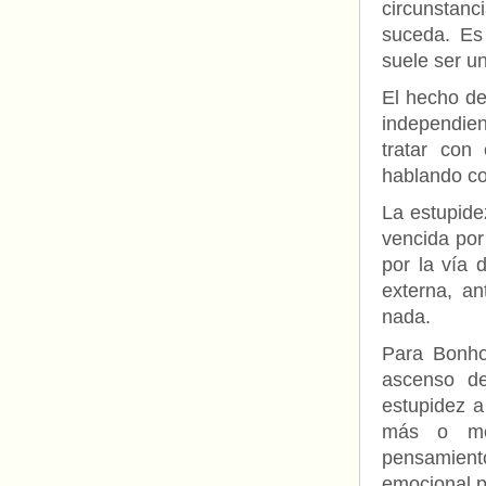
circunstan
suceda. Es
suele ser u
El hecho de
independien
tratar con
hablando co
La estupide
vencida por 
por la vía 
externa, a
nada.
Para Bonho
ascenso de
estupidez a
más o men
pensamiento
emocional p