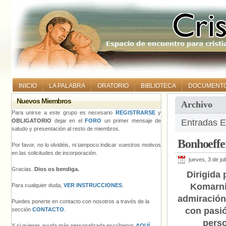
INICIO
LA PALABRA
ORATORIO
BIBLIOTECA
DOCUMENT
Nuevos Miembros
Archivo
Para unirse a este grupo es necesario
REGISTRARSE
y
OBLIGATORIO
dejar en el
FORO
un primer mensaje de
Entradas E
saludo y presentación al resto de miembros.
Bonhoeffer
Por favor, no lo olvidéis, ni tampoco indicar vuestros motivos
en las solicitudes de incorporación.
jueves, 3 de ju
Gracias.
Dios os bendiga.
Dirigida
Komarni
Para cualquier duda,
VER INSTRUCCIONES
.
admiración
Puedes ponerte en contacto con nosotros a través de la
con pasió
sección
CONTACTO
.
pers
Y si quieres ayuda más personalizada escríbenos
AQUÍ