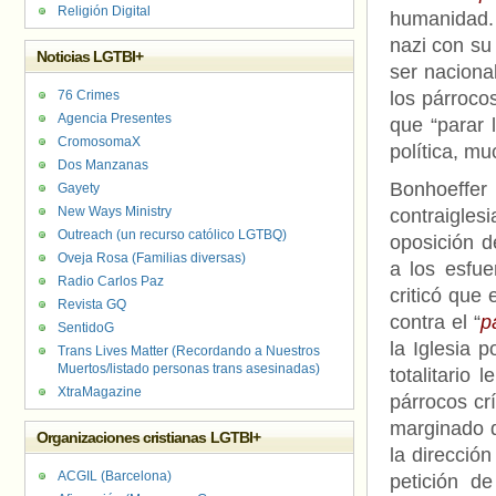
Religión Digital
humanidad. 
nazi con su
Noticias LGTBI+
ser naciona
76 Crimes
los párroco
Agencia Presentes
que “parar 
CromosomaX
política, m
Dos Manzanas
Bonhoeffe
Gayety
New Ways Ministry
contraigle
Outreach (un recurso católico LGTBQ)
oposición d
Oveja Rosa (Familias diversas)
a los esfue
Radio Carlos Paz
criticó que
Revista GQ
contra el “
p
SentidoG
la Iglesia 
Trans Lives Matter (Recordando a Nuestros
Muertos/listado personas trans asesinadas)
totalitario
XtraMagazine
párrocos cr
marginado d
Organizaciones cristianas LGTBI+
la direcció
ACGIL (Barcelona)
petición d