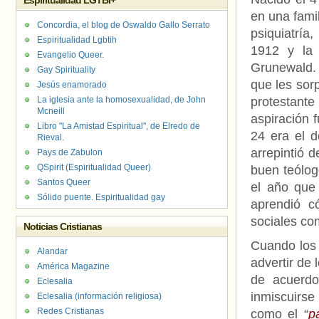
Espiritualidad LGTBI+
en una famil
Concordia, el blog de Oswaldo Gallo Serrato
psiquiatría
Espiritualidad Lgbtih
1912 y la 
Evangelio Queer.
Grunewald. 
Gay Spirituality
que les sorp
Jesús enamorado
La iglesia ante la homosexualidad, de John
protestante
Mcneill
aspiración 
Libro "La Amistad Espiritual", de Elredo de
24 era el d
Rieval.
arrepintió 
Pays de Zabulon
QSpirit (Espiritualidad Queer)
buen teólog
Santos Queer
el año que
Sólido puente. Espiritualidad gay
aprendió c
sociales com
Noticias Cristianas
Cuando los 
Alandar
advertir de 
América Magazine
de acuerdo
Eclesalia
inmiscuirse 
Eclesalia (información religiosa)
Redes Cristianas
como el “
p