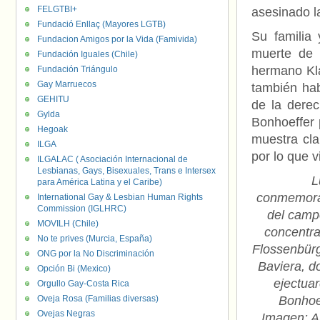
FELGTBI+
asesinado l
Fundació Enllaç (Mayores LGTB)
Su familia
Fundacion Amigos por la Vida (Famivida)
muerte de D
Fundación Iguales (Chile)
hermano Kla
Fundación Triángulo
Gay Marruecos
también hab
GEHITU
de la derec
Gylda
Bonhoeffer 
Hegoak
muestra cla
ILGA
por lo que v
ILGALAC ( Asociación Internacional de
Lesbianas, Gays, Bisexuales, Trans e Intersex
L
para América Latina y el Caribe)
conmemora
International Gay & Lesbian Human Rights
Commission (IGLHRC)
del camp
MOVILH (Chile)
concentra
No te prives (Murcia, España)
Flossenbürg
ONG por la No Discriminación
Baviera, d
Opción Bi (Mexico)
ejectua
Orgullo Gay-Costa Rica
Oveja Rosa (Familias diversas)
Bonhoe
Ovejas Negras
Imagen: A