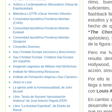
ritmo, bu
Activos y Contemplativos (Monasterio Virtual de
suficientes
Espiritualidad)
flashback ll
Biblioteca LGTTB «Oscar Hermes Villordo»
Comunidad Apostólica Fronteras Abiertas
estudios y 
(CAFA)
hecho de qu
Comunidad Apostólica Fronteras Abiertas
“
The Cho
Euskadi
apóstoles).
Comunidad Apostólica Fronteras Abiertas
Zaragoza
de la figura
Creyentes Diverses
Pero me ha
Gay Christian Europe (recursos y direcciones)
Gay Christian Europe- Cristiano Gay Europa
resulta de
(en español)
Hollywood,
Imágenes sagradas de William Hart McNichols
acción, sino
Institute for Welcoming Resources
Instituto de Formación religiosa «San Cipriano»
Por ello le
Jesús in Love
llega a ten
La iglesia ante la homosexualidad, de John
con
Louis 
Mcneill
Libro "Jesús de Nazaret. Aproximación
En cambio a
histórica" de José Antonio Pagola (PDF)
desarrolle 
Libro "La Amistad Espiritual", de Elredo de
Rieval.
que no apa