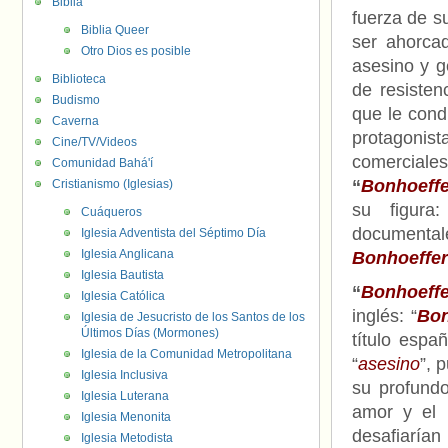
Biblia
fuerza de su
Biblia Queer
ser ahorcad
Otro Dios es posible
asesino y g
Biblioteca
de resisten
Budismo
que le cond
Caverna
protagonist
Cine/TV/Videos
comerciale
Comunidad Bahá'í
“
Bonhoeffer
Cristianismo (Iglesias)
su figur
Cuáqueros
documental
Iglesia Adventista del Séptimo Día
Iglesia Anglicana
Bonhoeffer
Iglesia Bautista
“
Bonhoeffe
Iglesia Católica
inglés: “
Bon
Iglesia de Jesucristo de los Santos de los
Últimos Días (Mormones)
título españ
Iglesia de la Comunidad Metropolitana
“
asesino
”, 
Iglesia Inclusiva
su profundo
Iglesia Luterana
amor y el 
Iglesia Menonita
desafiarían
Iglesia Metodista