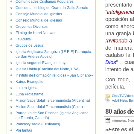
Comunidades Cristianas Populares
presentarl
Concordia, el blog de Oswaldo Gallo Serrato
“
inteligencia
Consejo Mundial de Iglesias
oposición a
Consejo Mundial de Iglesias
como ahorc
Creyentes Diverses
una granja 
El blog de Henri Nouwen
Fe Adulta
¡nvitando a
Grupos de Jesús
de manera 
Iglesia Anglicana Zaragoza (I.E.R.E) Parroquia
cadalso la 
de San Andres Apóstol
Dios
” , cua
Iglesia según el Evangelio hoy
intento de 
Iglesia Unida (Carolina del Norte, USA)
Instituto de Formación religiosa «San Cipriano»
Con todo, 
Kairos Evangelio
película.
La otra Iglesia.
Lupa Protestante
Cine/TV/Video
Misión Sacerdotal Tercermundista (Argentina)
Adolf Hitler
,
Bon
Komarnicki
Misión Sacerdotal Tercermundista (Chile)
80 años de
Parroquia de San Esteban (Iglesia Anglicana
de Toronto, Canadá)
miércoles, 9 de
PodcastyRadio (Cristianos)
«Este es el 
Por tantas