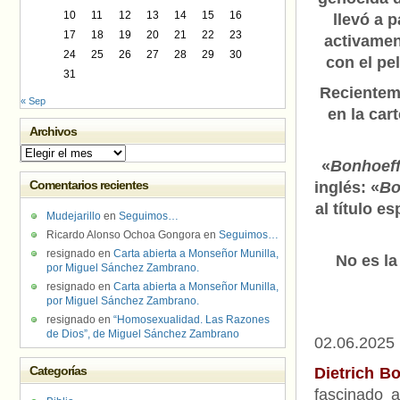
10
11
12
13
14
15
16
llevó a p
17
18
19
20
21
22
23
activamen
24
25
26
27
28
29
30
con el pel
31
Recienteme
« Sep
en la car
Archivos
Archivos
«
Bonhoeffe
Comentarios recientes
inglés: «
Bo
al título es
Mudejarillo
en
Seguimos…
Ricardo Alonso Ochoa Gongora
en
Seguimos…
resignado
en
Carta abierta a Monseñor Munilla,
No es la
por Miguel Sánchez Zambrano.
resignado
en
Carta abierta a Monseñor Munilla,
por Miguel Sánchez Zambrano.
resignado
en
“Homosexualidad. Las Razones
de Dios”, de Miguel Sánchez Zambrano
02.06.2025
Categorías
Dietrich B
fascinado a