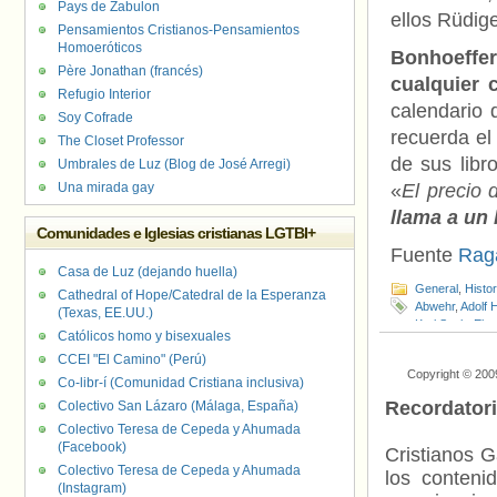
Pays de Zabulon
ellos Rüdige
Pensamientos Cristianos-Pensamientos
Homoeróticos
Bonhoeffe
Père Jonathan (francés)
cualquier 
Refugio Interior
calendario 
Soy Cofrade
recuerda el
The Closet Professor
de sus libr
Umbrales de Luz (Blog de José Arregi)
Una mirada gay
«
El precio 
llama a un 
Comunidades e Iglesias cristianas LGTBI+
Fuente
Rag
Casa de Luz (dejando huella)
General
,
Histo
Cathedral of Hope/Catedral de la Esperanza
Abwehr
,
Adolf H
(Texas, EE.UU.)
Karl Sack
,
Ebe
Católicos homo y bisexuales
Gestapo
,
Gros
CCEI "El Camino" (Perú)
Episcopal
,
Igle
Copyright © 200
Nacional-Socia
Co-libr-í (Comunidad Cristiana inclusiva)
Strange Glory: 
Recordator
Colectivo San Lázaro (Málaga, España)
Colectivo Teresa de Cepeda y Ahumada
(Facebook)
Cristianos G
Colectivo Teresa de Cepeda y Ahumada
los contenid
(Instagram)