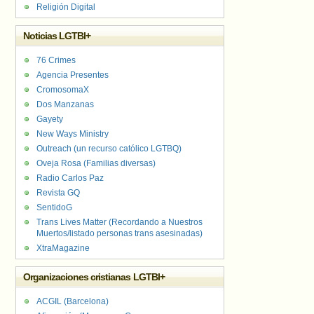
Religión Digital
Noticias LGTBI+
76 Crimes
Agencia Presentes
CromosomaX
Dos Manzanas
Gayety
New Ways Ministry
Outreach (un recurso católico LGTBQ)
Oveja Rosa (Familias diversas)
Radio Carlos Paz
Revista GQ
SentidoG
Trans Lives Matter (Recordando a Nuestros
Muertos/listado personas trans asesinadas)
XtraMagazine
Organizaciones cristianas LGTBI+
ACGIL (Barcelona)