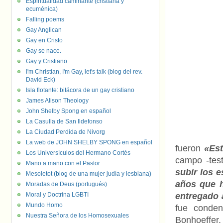
Espiritualidad caminante (cristiana y
ecuménica)
Falling poems
Gay Anglican
Gay en Cristo
Gay se nace.
Gay y Cristiano
I'm Christian, I'm Gay, let's talk (blog del rev.
David Eck)
Isla flotante: bitácora de un gay cristiano
James Alison Theology
John Shelby Spong en español
La Casulla de San Ildefonso
La Ciudad Perdida de Nivorg
La web de JOHN SHELBY SPONG en español
fueron
«Est
Los Universículos del Hermano Cortés
campo -test
Mano a mano con el Pastor
subir los e
Mesoletot (blog de una mujer judía y lesbiana)
años que h
Moradas de Deus (portugués)
Moral y Doctrina LGBTI
entregado 
Mundo Homo
fue conden
Nuestra Señora de los Homosexuales
Bonhoeffer,