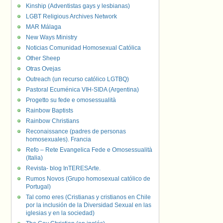
Kinship (Adventistas gays y lesbianas)
LGBT Religious Archives Network
MAR Málaga
New Ways Ministry
Noticias Comunidad Homosexual Católica
Other Sheep
Otras Ovejas
Outreach (un recurso católico LGTBQ)
Pastoral Ecuménica VIH-SIDA (Argentina)
Progetto su fede e omosessualità
Rainbow Baptists
Rainbow Christians
Reconaissance (padres de personas
homosexuales). Francia
Refo – Rete Evangelica Fede e Omosessualità
(Italia)
Revista- blog InTERESArte.
Rumos Novos (Grupo homosexual católico de
Portugal)
Tal como eres (Cristianas y cristianos en Chile
por la inclusión de la Diversidad Sexual en las
iglesias y en la sociedad)