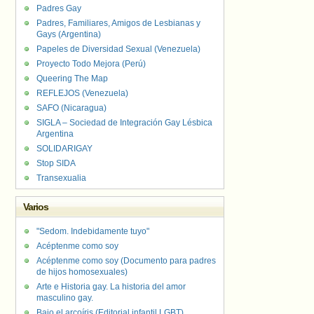
Padres Gay
Padres, Familiares, Amigos de Lesbianas y
Gays (Argentina)
Papeles de Diversidad Sexual (Venezuela)
Proyecto Todo Mejora (Perú)
Queering The Map
REFLEJOS (Venezuela)
SAFO (Nicaragua)
SIGLA – Sociedad de Integración Gay Lésbica
Argentina
SOLIDARIGAY
Stop SIDA
Transexualia
Varios
"Sedom. Indebidamente tuyo"
Acéptenme como soy
Acéptenme como soy (Documento para padres
de hijos homosexuales)
Arte e Historia gay. La historia del amor
masculino gay.
Bajo el arcoíris (Editorial infantil LGBT).