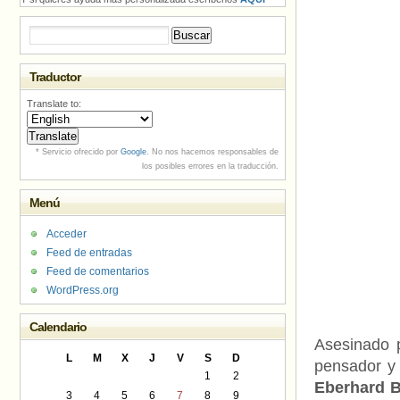
Buscar:
Traductor
Translate to:
* Servicio ofrecido por
Google
. No nos hacemos responsables de
los posibles errores en la traducción.
Menú
Acceder
Feed de entradas
Feed de comentarios
WordPress.org
Calendario
Asesinado p
L
M
X
J
V
S
D
pensador y 
1
2
Eberhard 
3
4
5
6
7
8
9