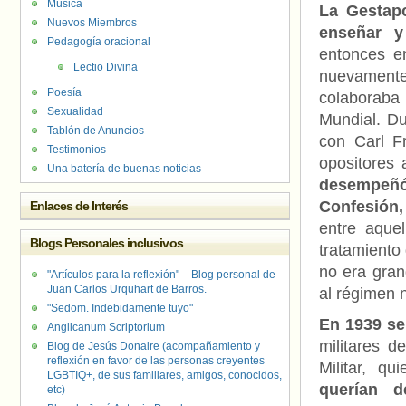
Música
La Gestapo
Nuevos Miembros
enseñar y
Pedagogía oracional
entonces e
Lectio Divina
nuevamente 
Poesía
colaboraba
Sexualidad
Mundial. Du
Tablón de Anuncios
con Carl F
Testimonios
opositores 
Una batería de buenas noticias
desempeñó 
Confesión, 
Enlaces de Interés
entre aquel
Blogs Personales inclusivos
tratamiento 
no era gran
"Artículos para la reflexión" – Blog personal de
Juan Carlos Urquhart de Barros.
al régimen 
"Sedom. Indebidamente tuyo"
En 1939 se
Anglicanum Scriptorium
militares d
Blog de Jesús Donaire (acompañamiento y
reflexión en favor de las personas creyentes
Militar, qu
LGBTIQ+, de sus familiares, amigos, conocidos,
querían d
etc)