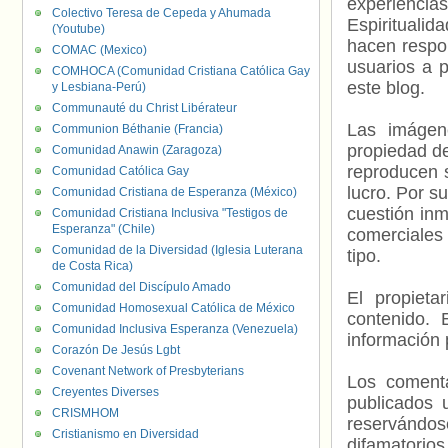
experienci
Colectivo Teresa de Cepeda y Ahumada
Espiritualid
(Youtube)
hacen respo
COMAC (Mexico)
usuarios a p
COMHOCA (Comunidad Cristiana Católica Gay
este blog.
y Lesbiana-Perú)
Communauté du Christ Libérateur
Las imágene
Communion Béthanie (Francia)
propiedad de
Comunidad Anawin (Zaragoza)
reproducen s
Comunidad Católica Gay
lucro. Por s
Comunidad Cristiana de Esperanza (México)
cuestión inm
Comunidad Cristiana Inclusiva "Testigos de
Esperanza" (Chile)
comerciales 
Comunidad de la Diversidad (Iglesia Luterana
tipo.
de Costa Rica)
Comunidad del Discípulo Amado
El propieta
Comunidad Homosexual Católica de México
contenido. 
Comunidad Inclusiva Esperanza (Venezuela)
información 
Corazón De Jesús Lgbt
Covenant Network of Presbyterians
Los comenta
Creyentes Diverses
publicados 
CRISMHOM
reservándos
Cristianismo en Diversidad
difamatorio