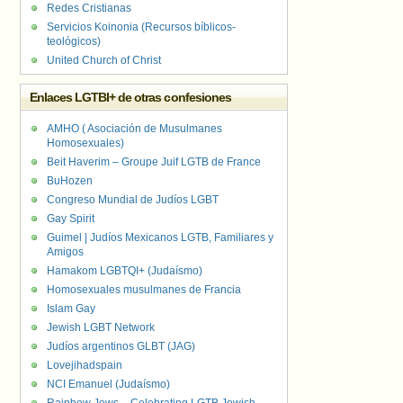
Redes Cristianas
Servicios Koinonia (Recursos bíblicos-
teológicos)
United Church of Christ
Enlaces LGTBI+ de otras confesiones
AMHO ( Asociación de Musulmanes
Homosexuales)
Beit Haverim – Groupe Juif LGTB de France
BuHozen
Congreso Mundial de Judíos LGBT
Gay Spirit
Guimel | Judíos Mexicanos LGTB, Familiares y
Amigos
Hamakom LGBTQI+ (Judaísmo)
Homosexuales musulmanes de Francia
Islam Gay
Jewish LGBT Network
Judíos argentinos GLBT (JAG)
Lovejihadspain
NCI Emanuel (Judaísmo)