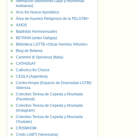
Afirmación (Mormones Gays y mormonas
lesbianas)
Arco Iris Nuevo Apostólico
Área de Asuntos Religiosos de la FELGTBI+
AXIOS
Baptistas Homosexuales
BETANIA (antes Galigay)
Biblioteca LGTTB «Oscar Hermes Villordo»
Blog de Betania
Cammini di Speranza (Italia)
CATHOGAY
Catholics for Choice
CEGLA (Argentina)
Centro Arrupe (Espacio de Diversidad LGTBI)
Valencia.
Colectivo Teresa de Cepeda y Ahumada
(Facebook)
Colectivo Teresa de Cepeda y Ahumada
(Instagram)
Colectivo Teresa de Cepeda y Ahumada
(Youtube)
CRISMHOM
Cristo LGBTI (Venezuela)