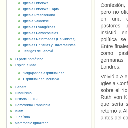
Iglesia Ortodoxa
Confesión,
Iglesia Ortodoxa Copta
pero no ofic
Iglesia Presbiteriana
en una co
Iglesia Valdense
pastores b
Iglesias Evangélicas
insistió e
Iglesias Pentecostales
política se
Iglesias Reformadas (Calvinistas)
Iglesias Unitarias y Universalistas
Entre finale
Testigos de Jehová
como past
El parte homófobo
germanas
Espiritualidad
Londres.
"Migajas" de espiritualidad
Volvió a Al
Espiritualidad Inclusiva
Iglesia Con
General
sobre el rí
Hinduísmo
Ruth von Kl
Historia LGTBI
que sería 
Homofobia/ Transfobia.
retornó a A
Islam
antes del c
Judaísmo
Matrimonio igualitario