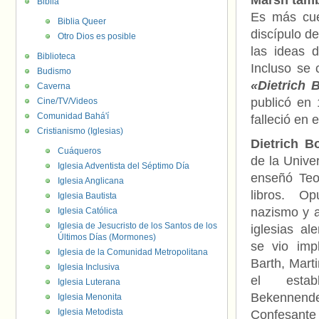
Marsh tamb
Biblia
Es más cuen
Biblia Queer
discípulo de
Otro Dios es posible
las ideas 
Biblioteca
Incluso se 
Budismo
«Dietrich 
Caverna
publicó en
Cine/TV/Videos
Comunidad Bahá'í
falleció en 
Cristianismo (Iglesias)
Dietrich B
Cuáqueros
de la Unive
Iglesia Adventista del Séptimo Día
enseñó Teol
Iglesia Anglicana
libros. O
Iglesia Bautista
nazismo y a
Iglesia Católica
Iglesia de Jesucristo de los Santos de los
iglesias al
Últimos Días (Mormones)
se vio imp
Iglesia de la Comunidad Metropolitana
Barth, Marti
Iglesia Inclusiva
el estab
Iglesia Luterana
Bekennen
Iglesia Menonita
Iglesia Metodista
Confesan