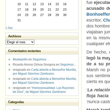
fue
ejecuta
10
11
12
13
14
15
16
acusado d
17
18
19
20
21
22
23
Bonhoeffer
24
25
26
27
28
29
30
escritor,
Ch
31
dos hombres
« Sep
viajaban ju
Archivos
en la mism
Archivos
cualquier e
Comentarios recientes
De hecho,
legó la may
Mudejarillo
en
Seguimos…
de a su p
Ricardo Alonso Ochoa Gongora
en
Seguimos…
Marsh no pu
resignado
en
Carta abierta a Monseñor Munilla,
por Miguel Sánchez Zambrano.
sus sentimi
resignado
en
Carta abierta a Monseñor Munilla,
cierto es q
por Miguel Sánchez Zambrano.
resignado
en
“Homosexualidad. Las Razones
‘
La relació
de Dios”, de Miguel Sánchez Zambrano
floja haci
‘nunca cast
Categorías