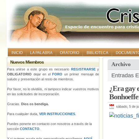
INICIO
LA PALABRA
ORATORIO
BIBLIOTECA
DOCUMENT
Nuevos Miembros
Archivo
Para unirse a este grupo es necesario
REGISTRARSE
y
OBLIGATORIO
dejar en el
FORO
un primer mensaje de
Entradas E
saludo y presentación al resto de miembros.
¿Era gay e
Por favor, no lo olvidéis, ni tampoco indicar vuestros motivos
en las solicitudes de incorporación.
Bonhoeffe
Gracias.
Dios os bendiga.
sábado, 5 de ju
Para cualquier duda,
VER INSTRUCCIONES
.
Puedes ponerte en contacto con nosotros a través de la
sección
CONTACTO
.
Y si quieres ayuda más personalizada escríbenos
AQUÍ