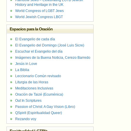
Rainbow Jews – Celebrating LGTB Jewish
History and Heritage in the UK
World Congress of LGBT Jews
World Jewish Congress LBGT
Espacios para la Oración
El Evangelio de cada día
El Evangelio del Domingo (José Luis Sicre)
Escuchar el Evangelio del día
Imágenes de la Buena Noticia, Cerezo Barredo
Jesús in Love
La Biblia
Leccionario Común revisado
Liturgia de las Horas
Meditaciones Inclusivas
Oración de Taizé (Ecuménica)
Out In Scriptures
Passion of Christ: A Gay Vision (Libro)
QSpirit (Espiritualidad Queer)
Rezando voy