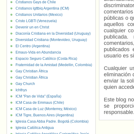
Cristianos Gays de Chile
discriminat
Cristianos lgttbiq Argentina (ICM)
comentarios
Cristianos Unitarios (Mexico)
públicas o 
Cristo LGBTI (Venezuela)
aquellos c
Devenir un en Christ
cualquier c
Diaconía Cristiana en la Diversidad (Uruguay)
publicada.
Diversidad Cristiana (Montevideo, Uruguay)
comentarios,
El Centro (Argentina)
publicados 
Emaus-Vida en Abundancia
usuario es s
Espacio Seguro Católico (Costa Rica)
Fraternidad de la Amistad (Medellin, Colombia)
Cualquier us
Gay Christian África
eliminación 
Gay Christian África
enviar la so
Gay Church
quien accede
Ichthys
ICM "Pan de Vida" (España)
Este blog no
ICM Casa de Emmaus (Chile)
se proporc
ICM Casa de Luz (Monterrey, México)
responsable
ICM Tigre, Buenos Aires (Argentina)
Iglesia Casa Abba Padre. Bogotá (Colombia)
Iglesia Católica Antigua