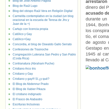
Blog de José Antonio Pagola
arrestaron
Blog de Raúl Lugo
dinero del 
Blog del obispo Raúl Vera en Religión Digital
acusado de
Carmelita contemplativo en la ciudad (un blog
durante un 
oracional en la escuela de Teresa de Jhs y
Juan de la +)
1944, Bonho
Cartujo con licencia propia
los conspir
Católico y Gay
tío, el com
Católico+Gay
de agosto d
Concordia, el blog de Oswaldo Gallo Serrato
Gestapo en 
Confesiones de Trasnoche
1945 al ca
Congregación Luterana San Pedro y San Pablo
(Costa Rica)
llevado al 
Contranatura (Abraham Puche)
Cristiano Arco Iris
Cristiano y Gay
Cristiano y gay!!! Sí ¿y qué?
El Blog de Abdennur Prado
El Blog de Xabier Pikaza
El cristiano indignado
El Frasco de Alabastro
Escrituras Inclusivas