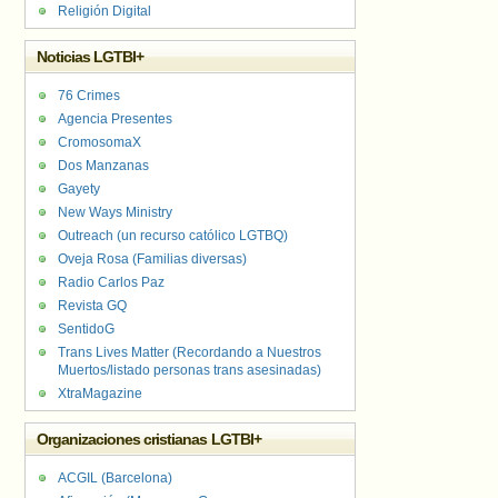
Religión Digital
Noticias LGTBI+
76 Crimes
Agencia Presentes
CromosomaX
Dos Manzanas
Gayety
New Ways Ministry
Outreach (un recurso católico LGTBQ)
Oveja Rosa (Familias diversas)
Radio Carlos Paz
Revista GQ
SentidoG
Trans Lives Matter (Recordando a Nuestros
Muertos/listado personas trans asesinadas)
XtraMagazine
Organizaciones cristianas LGTBI+
ACGIL (Barcelona)