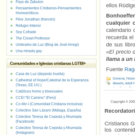
Pays de Zabulon
ellos Rüdige
Pensamientos Cristianos-Pensamientos
Homoeróticos
Bonhoeffe
Père Jonathan (francés)
cualquier 
Refugio Interior
calendario 
Soy Cofrade
recuerda el
The Closet Professor
de sus libr
Umbrales de Luz (Blog de José Arregi)
Una mirada gay
«
El precio 
llama a un 
Comunidades e Iglesias cristianas LGTBI+
Fuente
Rag
Casa de Luz (dejando huella)
General
,
Histo
Cathedral of Hope/Catedral de la Esperanza
Abwehr
,
Adolf H
(Texas, EE.UU.)
Karl Sack
,
Ebe
Católicos homo y bisexuales
Gestapo
,
Gros
CCEI "El Camino" (Perú)
Episcopal
,
Igle
Copyright © 200
Nacional-Socia
Co-libr-í (Comunidad Cristiana inclusiva)
Strange Glory: 
Recordator
Colectivo San Lázaro (Málaga, España)
Colectivo Teresa de Cepeda y Ahumada
(Facebook)
Cristianos G
Colectivo Teresa de Cepeda y Ahumada
los contenid
(Instagram)