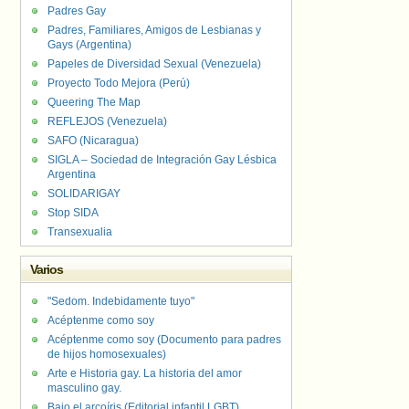
Padres Gay
Padres, Familiares, Amigos de Lesbianas y
Gays (Argentina)
Papeles de Diversidad Sexual (Venezuela)
Proyecto Todo Mejora (Perú)
Queering The Map
REFLEJOS (Venezuela)
SAFO (Nicaragua)
SIGLA – Sociedad de Integración Gay Lésbica
Argentina
SOLIDARIGAY
Stop SIDA
Transexualia
Varios
"Sedom. Indebidamente tuyo"
Acéptenme como soy
Acéptenme como soy (Documento para padres
de hijos homosexuales)
Arte e Historia gay. La historia del amor
masculino gay.
Bajo el arcoíris (Editorial infantil LGBT).