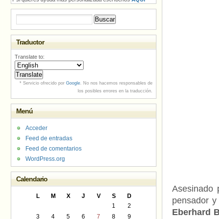
Buscar:
Traductor
Translate to:
* Servicio ofrecido por
Google
. No nos hacemos responsables de
los posibles errores en la traducción.
Menú
Acceder
Feed de entradas
Feed de comentarios
WordPress.org
Calendario
Asesinado p
L
M
X
J
V
S
D
pensador y 
1
2
Eberhard 
3
4
5
6
7
8
9