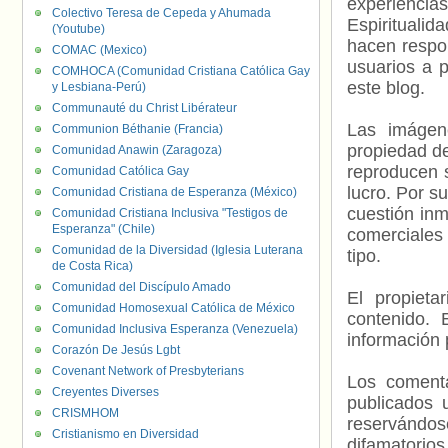
experienci
Colectivo Teresa de Cepeda y Ahumada
Espiritualid
(Youtube)
hacen respo
COMAC (Mexico)
usuarios a p
COMHOCA (Comunidad Cristiana Católica Gay
este blog.
y Lesbiana-Perú)
Communauté du Christ Libérateur
Las imágene
Communion Béthanie (Francia)
propiedad de
Comunidad Anawin (Zaragoza)
reproducen s
Comunidad Católica Gay
lucro. Por s
Comunidad Cristiana de Esperanza (México)
cuestión inm
Comunidad Cristiana Inclusiva "Testigos de
Esperanza" (Chile)
comerciales 
Comunidad de la Diversidad (Iglesia Luterana
tipo.
de Costa Rica)
Comunidad del Discípulo Amado
El propieta
Comunidad Homosexual Católica de México
contenido. 
Comunidad Inclusiva Esperanza (Venezuela)
información 
Corazón De Jesús Lgbt
Covenant Network of Presbyterians
Los comenta
Creyentes Diverses
publicados 
CRISMHOM
reservándos
Cristianismo en Diversidad
difamatorio