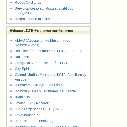
Redes Cristianas
Servicios Koinonia (Recursos bíblicos-
teológicos)
United Church of Christ
Enlaces LGTBI+ de otras confesiones
AMHO ( Asociación de Musulmanes
Homosexuales)
Beit Haverim – Groupe Juif LGTB de France
BuHozen
Congreso Mundial de Judíos LGBT
Gay Spirit
Guimel | Judíos Mexicanos LGTB, Familiares y
Amigos
Hamakom LGBTQI+ (Judaísmo)
Homosexuales musulmanes de Francia
Islam Gay
Jewish LGBT Network
Judíos argentinos GLBT (JAG)
Lovejihadspain
NCI Emanuel (Judaísmo)