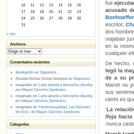
fue
ejecuta
10
11
12
13
14
15
16
acusado d
17
18
19
20
21
22
23
Bonhoeffer
24
25
26
27
28
29
30
escritor,
Ch
31
dos hombres
« Sep
viajaban ju
Archivos
en la mism
Archivos
cualquier e
Comentarios recientes
De hecho,
legó la may
Mudejarillo
en
Seguimos…
de a su p
Ricardo Alonso Ochoa Gongora
en
Seguimos…
Marsh no pu
resignado
en
Carta abierta a Monseñor Munilla,
por Miguel Sánchez Zambrano.
sus sentimi
resignado
en
Carta abierta a Monseñor Munilla,
cierto es q
por Miguel Sánchez Zambrano.
resignado
en
“Homosexualidad. Las Razones
‘
La relació
de Dios”, de Miguel Sánchez Zambrano
floja haci
‘nunca cast
Categorías