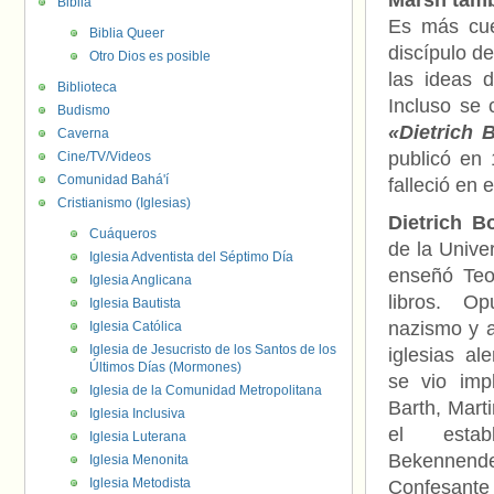
Marsh tamb
Biblia
Es más cuen
Biblia Queer
discípulo de
Otro Dios es posible
las ideas 
Biblioteca
Incluso se 
Budismo
«Dietrich 
Caverna
publicó en
Cine/TV/Videos
Comunidad Bahá'í
falleció en 
Cristianismo (Iglesias)
Dietrich B
Cuáqueros
de la Unive
Iglesia Adventista del Séptimo Día
enseñó Teol
Iglesia Anglicana
libros. O
Iglesia Bautista
nazismo y a
Iglesia Católica
Iglesia de Jesucristo de los Santos de los
iglesias al
Últimos Días (Mormones)
se vio imp
Iglesia de la Comunidad Metropolitana
Barth, Marti
Iglesia Inclusiva
el estab
Iglesia Luterana
Bekennen
Iglesia Menonita
Iglesia Metodista
Confesan