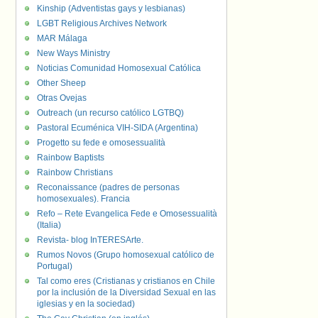
Kinship (Adventistas gays y lesbianas)
LGBT Religious Archives Network
MAR Málaga
New Ways Ministry
Noticias Comunidad Homosexual Católica
Other Sheep
Otras Ovejas
Outreach (un recurso católico LGTBQ)
Pastoral Ecuménica VIH-SIDA (Argentina)
Progetto su fede e omosessualità
Rainbow Baptists
Rainbow Christians
Reconaissance (padres de personas
homosexuales). Francia
Refo – Rete Evangelica Fede e Omosessualità
(Italia)
Revista- blog InTERESArte.
Rumos Novos (Grupo homosexual católico de
Portugal)
Tal como eres (Cristianas y cristianos en Chile
por la inclusión de la Diversidad Sexual en las
iglesias y en la sociedad)