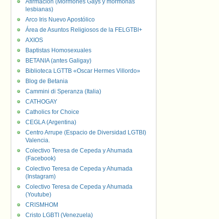
Afirmación (Mormones Gays y mormonas
lesbianas)
Arco Iris Nuevo Apostólico
Área de Asuntos Religiosos de la FELGTBI+
AXIOS
Baptistas Homosexuales
BETANIA (antes Galigay)
Biblioteca LGTTB «Oscar Hermes Villordo»
Blog de Betania
Cammini di Speranza (Italia)
CATHOGAY
Catholics for Choice
CEGLA (Argentina)
Centro Arrupe (Espacio de Diversidad LGTBI)
Valencia.
Colectivo Teresa de Cepeda y Ahumada
(Facebook)
Colectivo Teresa de Cepeda y Ahumada
(Instagram)
Colectivo Teresa de Cepeda y Ahumada
(Youtube)
CRISMHOM
Cristo LGBTI (Venezuela)