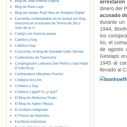
Blog de José Antonio Pagola
arrestaron
Blog de Raúl Lugo
dinero del 
Blog del obispo Raúl Vera en Religión Digital
acusado de
Carmelita contemplativo en la ciudad (un blog
durante un 
oracional en la escuela de Teresa de Jhs y
Juan de la +)
1944, Bonho
Cartujo con licencia propia
los conspir
Católico y Gay
tío, el com
Católico+Gay
de agosto d
Concordia, el blog de Oswaldo Gallo Serrato
Gestapo en 
Confesiones de Trasnoche
1945 al ca
Congregación Luterana San Pedro y San Pablo
(Costa Rica)
llevado al 
Contranatura (Abraham Puche)
Cristiano Arco Iris
Cristiano y Gay
Cristiano y gay!!! Sí ¿y qué?
El Blog de Abdennur Prado
El Blog de Xabier Pikaza
El cristiano indignado
El Frasco de Alabastro
Escrituras Inclusivas