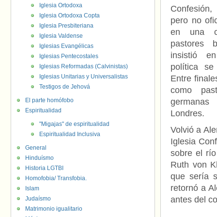
Iglesia Ortodoxa
Confesión,
Iglesia Ortodoxa Copta
pero no ofic
Iglesia Presbiteriana
en una co
Iglesia Valdense
pastores b
Iglesias Evangélicas
insistió e
Iglesias Pentecostales
política se
Iglesias Reformadas (Calvinistas)
Iglesias Unitarias y Universalistas
Entre finale
Testigos de Jehová
como past
El parte homófobo
germanas
Espiritualidad
Londres.
"Migajas" de espiritualidad
Volvió a Al
Espiritualidad Inclusiva
Iglesia Con
General
sobre el rí
Hinduísmo
Ruth von Kl
Historia LGTBI
que sería 
Homofobia/ Transfobia.
retornó a A
Islam
antes del c
Judaísmo
Matrimonio igualitario