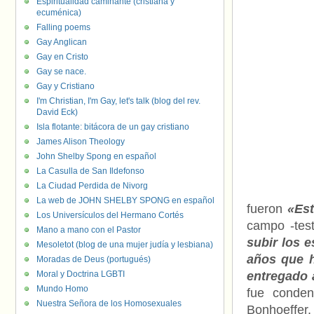
Espiritualidad caminante (cristiana y
ecuménica)
Falling poems
Gay Anglican
Gay en Cristo
Gay se nace.
Gay y Cristiano
I'm Christian, I'm Gay, let's talk (blog del rev.
David Eck)
Isla flotante: bitácora de un gay cristiano
James Alison Theology
John Shelby Spong en español
La Casulla de San Ildefonso
La Ciudad Perdida de Nivorg
La web de JOHN SHELBY SPONG en español
fueron
«Est
Los Universículos del Hermano Cortés
campo -test
Mano a mano con el Pastor
subir los e
Mesoletot (blog de una mujer judía y lesbiana)
años que h
Moradas de Deus (portugués)
Moral y Doctrina LGBTI
entregado 
Mundo Homo
fue conden
Nuestra Señora de los Homosexuales
Bonhoeffer,