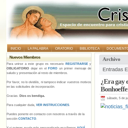
INICIO
LA PALABRA
ORATORIO
BIBLIOTECA
DOCUMENT
Nuevos Miembros
Archivo
Para unirse a este grupo es necesario
REGISTRARSE
y
OBLIGATORIO
dejar en el
FORO
un primer mensaje de
Entradas E
saludo y presentación al resto de miembros.
¿Era gay e
Por favor, no lo olvidéis, ni tampoco indicar vuestros motivos
en las solicitudes de incorporación.
Bonhoeffe
Gracias.
Dios os bendiga.
sábado, 5 de ju
Para cualquier duda,
VER INSTRUCCIONES
.
Puedes ponerte en contacto con nosotros a través de la
sección
CONTACTO
.
Y si quieres ayuda más personalizada escríbenos
AQUÍ