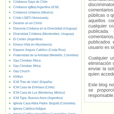
Cristianos Gays de Chile
discriminat
Cristianos lgttbiq Argentina (ICM)
comentarios
Cristianos Unitarios (Mexico)
públicas o 
Cristo LGBTI (Venezuela)
aquellos c
Devenir un en Christ
cualquier c
Diaconía Cristiana en la Diversidad (Uruguay)
publicada.
Diversidad Cristiana (Montevideo, Uruguay)
comentarios,
El Centro (Argentina)
publicados 
Emaus-Vida en Abundancia
usuario es s
Espacio Seguro Católico (Costa Rica)
Fraternidad de la Amistad (Medellin, Colombia)
Cualquier us
Gay Christian África
eliminación 
Gay Christian África
enviar la so
Gay Church
quien accede
Ichthys
ICM "Pan de Vida" (España)
Este blog no
ICM Casa de Emmaus (Chile)
se proporc
ICM Casa de Luz (Monterrey, México)
responsable
ICM Tigre, Buenos Aires (Argentina)
Iglesia Casa Abba Padre. Bogotá (Colombia)
Iglesia Católica Antigua