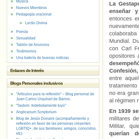
Música
La Gestapo
Nuevos Miembros
enseñar y
Pedagogía oracional
entonces e
Lectio Divina
nuevamente 
Poesía
colaboraba
Sexualidad
Mundial. Du
Tablón de Anuncios
con Carl F
Testimonios
opositores 
Una batería de buenas noticias
desempeñó 
Confesión, 
Enlaces de Interés
entre aquel
Blogs Personales inclusivos
tratamiento 
no era gran
"Artículos para la reflexión" – Blog personal de
Juan Carlos Urquhart de Barros.
al régimen 
"Sedom. Indebidamente tuyo"
En 1939 se
Anglicanum Scriptorium
militares d
Blog de Jesús Donaire (acompañamiento y
reflexión en favor de las personas creyentes
Militar, qu
LGBTIQ+, de sus familiares, amigos, conocidos,
querían d
etc)