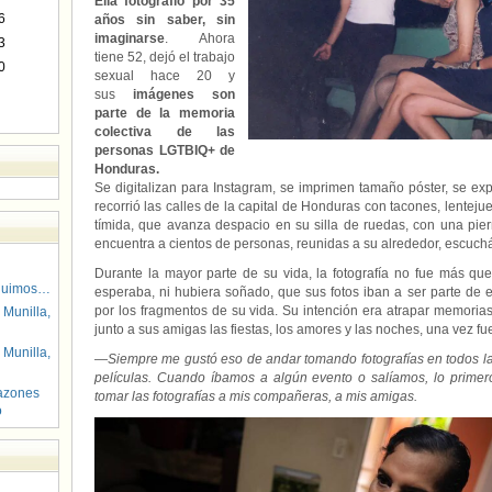
Ella fotografió por 35
6
años sin saber, sin
imaginarse
. Ahora
3
tiene 52, dejó el trabajo
0
sexual hace 20 y
sus
imágenes son
parte de la memoria
colectiva de las
personas LGTBIQ+ de
Honduras.
Se digitalizan para Instagram, se imprimen tamaño póster, se ex
recorrió las calles de la capital de Honduras con tacones, lenteju
tímida, que avanza despacio en su silla de ruedas, con una pi
encuentra a cientos de personas, reunidas a su alrededor, escuch
Durante la mayor parte de su vida, la fotografía no fue más qu
guimos…
esperaba, ni hubiera soñado, que sus fotos iban a ser parte de e
por los fragmentos de su vida. Su intención era atrapar memorias 
 Munilla,
junto a sus amigas las fiestas, los amores y las noches, una vez f
 Munilla,
—
Siempre me gustó eso de andar tomando fotografías en todos l
películas. Cuando íbamos a algún evento o salíamos, lo primer
azones
tomar las fotografías a mis compañeras, a mis amigas.
o