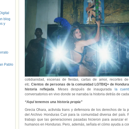
igital
un blog
hs y
errato
an Pablo
cotidianidad, escenas de fiestas, cartas de amor, recortes de 
etc.
Cientos de personas de la comunidad LGTBIQ+ de Honduras
historia reflejada
. Meses después de inaugurada
la cuen
conversatorios en vivo donde se narraba la historia detrás de cada
“Aquí tenemos una historia propia”
Grecia Ohara, activista trans y defensora de los derechos de la 
del Archivo Honduras Cuir para la comunidad diversa del país. Pe
trabajo que las generaciones pasadas hicieron para avanzar el
humanos en Honduras. Pero, además, señala el cómo ayuda a cons