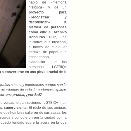
habló de «
memoria
histórica»
y de un
proyecto para
«
reconstruir y
deconstruir
» la
historia de personas
como ella
: el
Archivo
Honduras Cuir
, una
iniciativa que buscaba,
a través de cualquier
pedazo de papel que
encontraban,
evidenciar que las
personas LGTBIQ+
n a convertirse en una pieza crucial de la
grafías son muy importantes porque son la
s acordamos de todo, lo podemos explicar,
ener una prueba, ¿verdad?
 diversas organizaciones LGTBIQ+ han
na superviviente.
El resto de sus amigas,
he dos hombres salieron de sus casas, les
oscuros y condujeron por la ciudad con la
 quedó tendido sobre la acera en la que