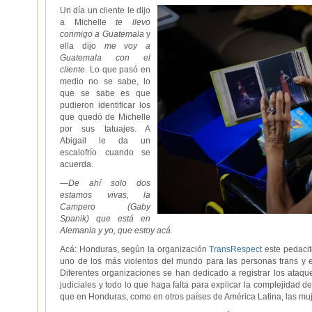
Un día un cliente le dijo
a Michelle
te llevo
conmigo a Guatemala
y
ella dijo
me voy a
Guatemala con el
cliente
. Lo que pasó en
medio no se sabe, lo
que se sabe es que
pudieron identificar los
que quedó de Michelle
por sus tatuajes. A
Abigail le da un
escalofrío cuando se
acuerda.
—
De ahí solo dos
estamos vivas, la
Campero (Gaby
Spanik) que está en
Alemania y yo, que estoy acá.
Acá: Honduras, según la organización
TransRespect
este pedacito
uno de los más violentos del mundo para las personas trans y e
Diferentes organizaciones se han dedicado a registrar los ataqu
judiciales y todo lo que haga falta para explicar la complejidad d
que en Honduras, como en otros países de América Latina, las muje