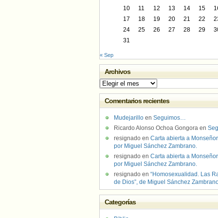
10
11
12
13
14
15
1
17
18
19
20
21
22
2
24
25
26
27
28
29
3
31
« Sep
Archivos
Archivos
Comentarios recientes
Mudejarillo
en
Seguimos…
Ricardo Alonso Ochoa Gongora
en
Se
resignado
en
Carta abierta a Monseñor
por Miguel Sánchez Zambrano.
resignado
en
Carta abierta a Monseñor
por Miguel Sánchez Zambrano.
resignado
en
“Homosexualidad. Las R
de Dios”, de Miguel Sánchez Zambran
Categorías