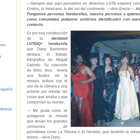
—
Siempre que aquí pensamos en derechos LGTB estamos consu
Unidos, lo mexicano, lo del sur del continente —dice Grecia—.
Aq
Pongamos personas hondureñas, nuestra personas a quiene
como comunidad, podamos sentirnos identificadxs con nuest
contexto.
Es por esa construcción
de la
identidad
LGTBIQ+ hondureña
 rev.
que Dany Barrientos
destaca el trabajo
o
fotográfico de Abigail
Galindo. Su colección
de fotos, dice, revela
una fluidez en la
mirada, soltura con el
uso de la cámara y una
spañol
pulsión por retratar las
cosas que amaba y que
componían su mundo.
sbiana)
—
Me gusta cómo se
yuxtapone la mirada
que tenían los grandes
consorcios de
periodistas como La Tribuna o El Heraldo, que también la retrat
misma
—dice Dany.