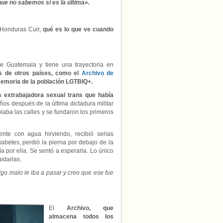
ue no sabemos si es la última».
 Honduras Cuir,
qué es lo que ve cuando
e Guatemala y tiene una trayectoria en
s de otros países, como el
Archivo de
memoria de la población LGTBIQ+.
na
extrabajadora sexual trans que había
os después de la última dictadura militar
laba las calles y se fundaron los primeros
ente con agua hirviendo, recibió serias
abetes, perdió la pierna por debajo de la
a por ella. Se sentó a esperarla. Lo único
idarlas.
algo malo le iba a pasar y creo que ese fue
El
Archivo, que
almacena todos los