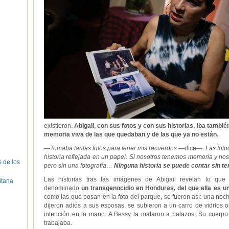
existieron.
Abigail, con sus fotos y con sus historias, iba tambié
memoria viva de las que quedaban y de las que ya no están.
—
Tomaba tantas fotos para tener mis recuerdos
—dice—.
Las foto
historia reflejada en un papel. Si nosotros tenemos memoria y no
s de los
pero sin una fotografía…
Ninguna historia se puede contar sin t
Las historias tras las imágenes de Abigail revelan lo que
itana
denominado
un transgenocidio en Honduras, del que ella es u
como las que posan en la foto del parque, se fueron así: una noc
dijeron adiós a sus esposas, se subieron a un carro de vidrios 
intención en la mano. A Bessy la mataron a balazos. Su cuerpo
trabajaba.