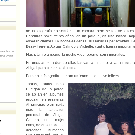
de la fotografía no sonríen a la cámara, pero se les ve felice
Honduras hace treinta años, en un parque, en una banca, bajo
esperan clientes. La noche es densa, sus miradas penetrantes. D
Bessy Ferrera, Abigail Galindo y Michelle: cuatro figuras importan
nsables de
Flash. Un relámpago, la noche y, de repente, son inmortales.
 traducción.
En unos años, a dos de ellas las van a matar, otra va a migrar
Abigail para contar sus historias.
Pero en la fotografía —ahora un ícono— se les ve felices.
Tantas, tantas fotos.
Cuelgan de la pared,
se apilan en álbumes,
reposan en retrateras.
Al principio eran nada
más la colección
personal de Abigail
Galindo, una mujer
D
trans, defensora de los
2
derechos humanos.
9