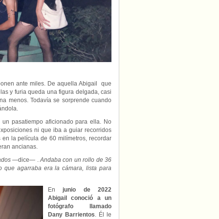
ponen ante miles. De aquella Abigail que
elas y furia queda una figura delgada, casi
erna menos. Todavía se sorprende cuando
ándola.
e un pasatiempo aficionado para ella. No
xposiciones ni que iba a guiar recorridos
en la película de 60 milímetros, recordar
ueran ancianas.
ados
—dice— .
Andaba con un rollo de 36
o que agarraba era la cámara, lista para
En
junio de 2022
Abigail conoció a un
fotógrafo llamado
Dany Barrientos
. Él le