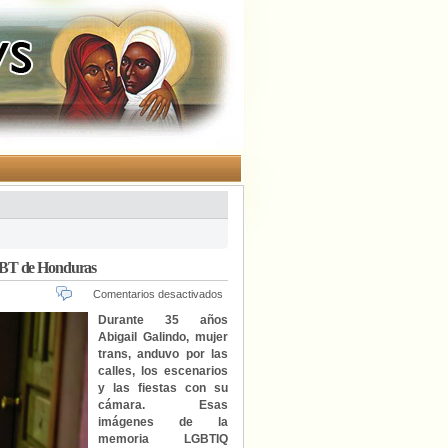
LGBT de Honduras
en
Comentarios desactivados
Abigail
Durante 35 años
Galindo,
Abigail Galindo, mujer
la
trans, anduvo por las
mujer
calles, los escenarios
trans
y las fiestas con su
que
cámara. Esas
documentó
imágenes de la
la
memoria
memoria LGBTIQ