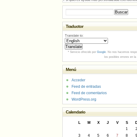
Buscar:
Traductor
Translate to:
* Servicio ofrecido por
Google
. No nos hacemos respo
los posibles errores en la
Menú
Acceder
Feed de entradas
Feed de comentarios
WordPress.org
Calendario
L
M
X
J
V
S
1
3
4
5
6
7
8