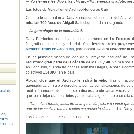
—
Yo siempre les digo a las chicas: «Tomémonos una foto, porq
Las fotos de Abigail en el Archivo Honduras Cuir
Cuando le preguntan a Dany Barrientos, el fundador del Archivo
mira las 700 fotos de Abigail Galindo,
no duda un segundo.
—
La genealogía de la comunidad
.
Dany Barrientos estudió arte contemporáneo en La Fototeca d
fotografía documental y editorial. Y
se inspiró en los proyecto
Memoria Trans en Argentina,
para contar «
la otra historia»
: la 
En los primeros meses de vida de su proyecto, escuchó de u
registrado gran parte de la década de los 80 y 90.
No muchos añ
en Honduras, cuando las noches eran más largas, la policía contro
colectivos LGTBIQ+ en el país.
Abigail dice que el Archivo le salvó la vida.
Tras un accid
quemaduras en su pie derecho y, por las complicaciones de su di
sonal de
rodilla. La muerte, de la que se había escapado tantas veces, vení
que iba a dejar eran sus fotos y ahí estaba alguien que prometía cu
— T
ras el accidente, antes de la amputación, ella veía venir que 
uno de los motivos por los cuales me prestó las fotos
—dice Dany.
to y
Las fotos eran lo que estaba buscando.
entes
nocidos,