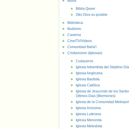
Biblia
Biblia Queer
Otro Dios es posible
Biblioteca
Budismo
Caverna
Cine/TV/Videos
Comunidad Bahá'í
Cristianismo (Iglesias)
Cuáqueros
Iglesia Adventista del Séptimo Día
Iglesia Anglicana
Iglesia Bautista
Iglesia Católica
Iglesia de Jesucristo de los Santo
Últimos Días (Mormones)
Iglesia de la Comunidad Metropol
Iglesia Inclusiva
Iglesia Luterana
Iglesia Menonita
Iglesia Metodista