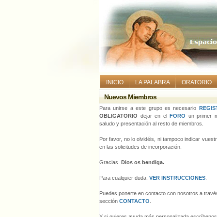
INICIO
LA PALABRA
ORATORIO
Nuevos Miembros
Para unirse a este grupo es necesario
REGIS
OBLIGATORIO
dejar en el
FORO
un primer m
saludo y presentación al resto de miembros.
Por favor, no lo olvidéis, ni tampoco indicar vues
en las solicitudes de incorporación.
Gracias.
Dios os bendiga.
Para cualquier duda,
VER INSTRUCCIONES
.
Puedes ponerte en contacto con nosotros a través
sección
CONTACTO
.
Y si quieres ayuda más personalizada escríbeno