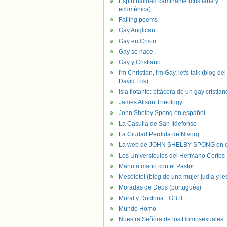
Espiritualidad caminante (cristiana y
ecuménica)
Falling poems
Gay Anglican
Gay en Cristo
Gay se nace.
Gay y Cristiano
I'm Christian, I'm Gay, let's talk (blog del
David Eck)
Isla flotante: bitácora de un gay cristian
James Alison Theology
John Shelby Spong en español
La Casulla de San Ildefonso
La Ciudad Perdida de Nivorg
La web de JOHN SHELBY SPONG en e
Los Universículos del Hermano Cortés
Mano a mano con el Pastor
Mesoletot (blog de una mujer judía y le
Moradas de Deus (portugués)
Moral y Doctrina LGBTI
Mundo Homo
Nuestra Señora de los Homosexuales