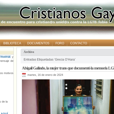
BIBLIOTECA
DOCUMENTOS
FORO
CONTACTO
Archivo
TRARSE
y
Entradas Etiquetadas ‘Grecia O’Hara’
ensaje de
Abigail Galindo, la mujer trans que documentó la memoria 
tros motivos
martes, 16 de enero de 2024
 de la
s
AQUÍ