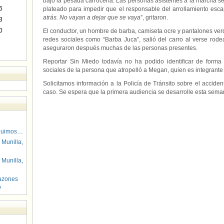
bajo la pesada carrocería. Las personas asistentes a la marcha 
6
plateado para impedir que el responsable del arrollamiento esca
atrás. No vayan a dejar que se vaya
”, gritaron.
3
0
El conductor, un hombre de barba, camiseta ocre y pantalones ve
redes sociales como “Barba Juca”, salió del carro al verse rode
aseguraron después muchas de las personas presentes.
Reportar Sin Miedo todavía no ha podido identificar de forma 
sociales de la persona que atropelló a Megan, quien es integrante
Solicitamos información a la Policía de Tránsito sobre el accident
caso. Se espera que la primera audiencia se desarrolle esta sema
guimos…
 Munilla,
 Munilla,
azones
o