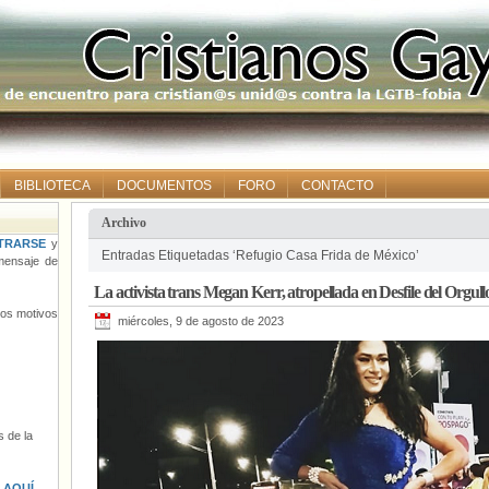
BIBLIOTECA
DOCUMENTOS
FORO
CONTACTO
Archivo
TRARSE
y
Entradas Etiquetadas ‘Refugio Casa Frida de México’
ensaje de
La activista trans Megan Kerr, atropellada en Desfile del Orgul
tros motivos
miércoles, 9 de agosto de 2023
 de la
s
AQUÍ