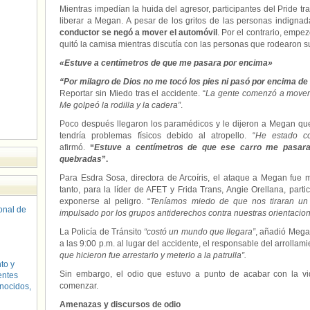
Mientras impedían la huida del agresor, participantes del Pride t
liberar a Megan. A pesar de los gritos de las personas indignada
conductor se negó a mover el automóvil
. Por el contrario, empe
quitó la camisa mientras discutía con las personas que rodearon su
«Estuve a centímetros de que me pasara por encima»
“Por milagro de Dios no me tocó los pies ni pasó por encima de 
Reportar sin Miedo tras el accidente. “
La gente comenzó a mover e
Me golpeó la rodilla y la cadera”
.
Poco después llegaron los paramédicos y le dijeron a Megan que
tendría problemas físicos debido al atropello. “
He estado co
afirmó.
“
Estuve a centímetros de que ese carro me pasara
quebradas
”.
Para Esdra Sosa, directora de Arcoíris, el ataque a Megan fue m
tanto, para la líder de AFET y Frida Trans, Angie Orellana, parti
exponerse al peligro. “
Teníamos miedo de que nos tiraran un
sonal de
impulsado por los grupos antiderechos contra nuestras orientacio
La Policía de Tránsito
“costó un mundo que llegara”
, añadió Mega
a las 9:00 p.m. al lugar del accidente, el responsable del arrollam
que hicieron fue arrestarlo y meterlo a la patrulla”.
to y
Sin embargo, el odio que estuvo a punto de acabar con la 
entes
comenzar.
nocidos,
Amenazas y discursos de odio