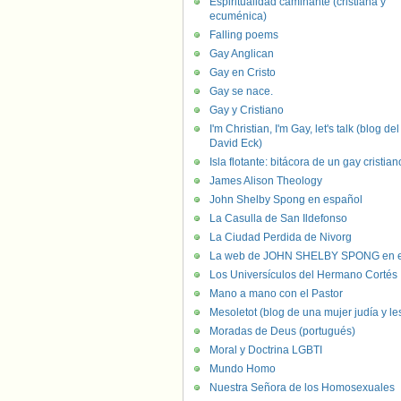
Espiritualidad caminante (cristiana y
ecuménica)
Falling poems
Gay Anglican
Gay en Cristo
Gay se nace.
Gay y Cristiano
I'm Christian, I'm Gay, let's talk (blog del
David Eck)
Isla flotante: bitácora de un gay cristian
James Alison Theology
John Shelby Spong en español
La Casulla de San Ildefonso
La Ciudad Perdida de Nivorg
La web de JOHN SHELBY SPONG en e
Los Universículos del Hermano Cortés
Mano a mano con el Pastor
Mesoletot (blog de una mujer judía y le
Moradas de Deus (portugués)
Moral y Doctrina LGBTI
Mundo Homo
Nuestra Señora de los Homosexuales