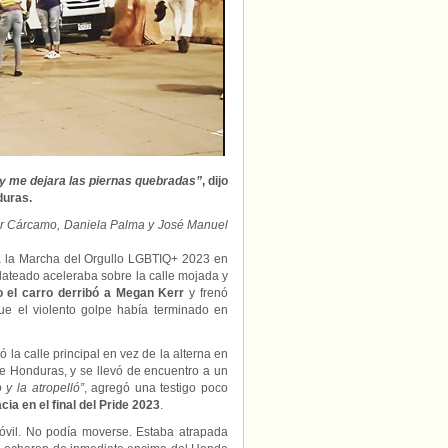
Orgullo
en
Tegucigalpa
y me dejara las piernas quebradas”
, dijo
duras.
car Cárcamo, Daniela Palma y José Manuel
s a la Marcha del Orgullo LGBTIQ+ 2023 en
lateado aceleraba sobre la calle mojada y
 el carro derribó a Megan Kerr
y frenó
e el violento golpe había terminado en
 la calle principal en vez de la alterna en
e Honduras, y se llevó de encuentro a un
 y la atropelló”
, agregó una testigo poco
a en el final del Pride 2023
.
móvil. No podía moverse. Estaba atrapada