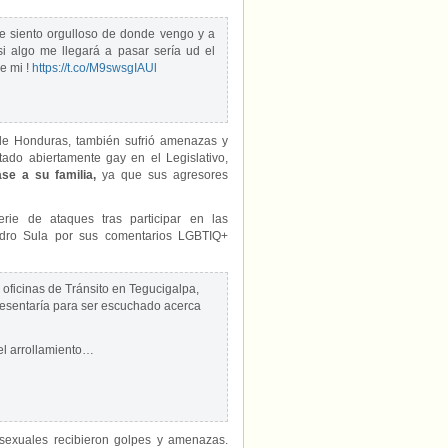
me siento orgulloso de donde vengo y a
i algo me llegará a pasar sería ud el
e mi !
https://t.co/M9swsgIAUl
de Honduras, también sufrió amenazas y
tado abiertamente gay en el Legislativo,
se a su familia,
ya que sus agresores
rie de ataques tras participar en las
dro Sula por sus comentarios LGBTIQ+
 oficinas de Tránsito en Tegucigalpa,
resentaría para ser escuchado acerca
 el arrollamiento…
 sexuales recibieron golpes y amenazas.