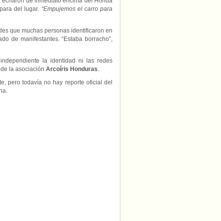
se echaron de inmediato encima del Honda
para del lugar.
“Empujemos el carro para
rdes que muchas personas identificaron en
ado de manifestantes. “Estaba borracho”,
independiente la identidad ni las redes
 de la asociación
Arcoíris Honduras
.
e, pero todavía no hay reporte oficial del
na.