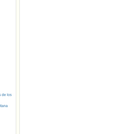
s de los
itana