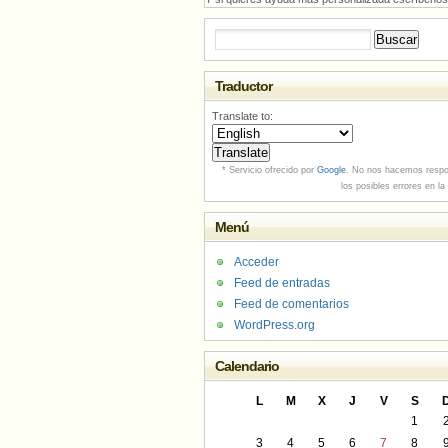
Buscar:
Traductor
Translate to:
* Servicio ofrecido por
Google
. No nos hacemos respo
los posibles errores en la
Menú
Acceder
Feed de entradas
Feed de comentarios
WordPress.org
Calendario
L
M
X
J
V
S
1
3
4
5
6
7
8