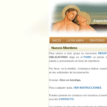
INICIO
LA PALABRA
ORATORIO
Nuevos Miembros
Para unirse a este grupo es necesario
REGIS
OBLIGATORIO
dejar en el
FORO
un primer m
saludo y presentación al resto de miembros.
Por favor, no lo olvidéis, ni tampoco indicar vues
en las solicitudes de incorporación.
Gracias.
Dios os bendiga.
Para cualquier duda,
VER INSTRUCCIONES
.
Puedes ponerte en contacto con nosotros a través
sección
CONTACTO
.
Y si quieres ayuda más personalizada escríbeno