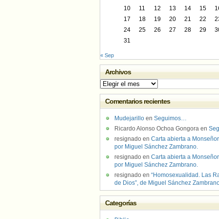
10
11
12
13
14
15
1
17
18
19
20
21
22
2
24
25
26
27
28
29
3
31
« Sep
Archivos
Archivos
Comentarios recientes
Mudejarillo
en
Seguimos…
Ricardo Alonso Ochoa Gongora
en
Se
resignado
en
Carta abierta a Monseñor
por Miguel Sánchez Zambrano.
resignado
en
Carta abierta a Monseñor
por Miguel Sánchez Zambrano.
resignado
en
“Homosexualidad. Las R
de Dios”, de Miguel Sánchez Zambran
Categorías