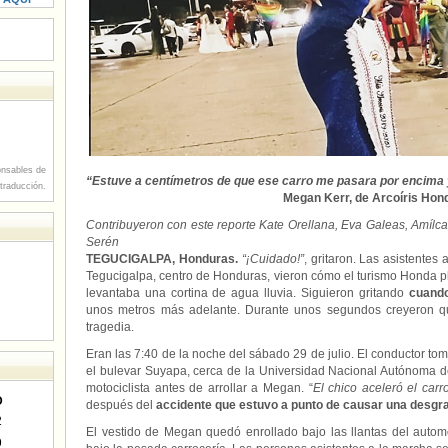
nsables de
“Estuve a centímetros de que ese carro me pasara por encima 
 traducción.
Megan Kerr, de Arcoíris Hon
Contribuyeron con este reporte Kate Orellana, Eva Galeas, Amíl
Serén
TEGUCIGALPA, Honduras.
“¡Cuidado!”
, gritaron. Las asistente
Tegucigalpa, centro de Honduras, vieron cómo el turismo Honda p
levantaba una cortina de agua lluvia. Siguieron gritando
cuando
unos metros más adelante. Durante unos segundos creyeron qu
tragedia.
Eran las 7:40 de la noche del sábado 29 de julio. El conductor tomó
el bulevar Suyapa, cerca de la Universidad Nacional Autónoma d
motociclista antes de arrollar a Megan. “
El chico aceleró el carro
D
después del
accidente que estuvo a punto de causar una desgraci
2
El vestido de Megan quedó enrollado bajo las llantas del auto
9