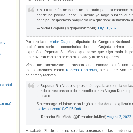
Y si fui un niño de bordo no me daría pena al contrario 
donde he podido llegar . Y desde ya hago público que s
principal sospechoso porque ya veo que sabe demasiado d
— Victor Grajeda (@grajedavictor90)
July 31, 2023
Por otro lado,
Víctor Grajeda
, diputado del Congreso Nacional 
 rev.
recibió una serie de comentarios de odio. Grajeda, primer dipu
expresó a Reportar Sin Miedo que
teme que algo malo le pa
o
amenazaron con atentar contra su vida y la de sus padres.
Víctor fue amenazado el pasado abril cuando sufrió una se
manifestaciones contra
Roberto Contreras
, alcalde de San Pe
odiantes y racistas.
spañol
✅ Reportar Sin Miedo se presentó hoy a la audiencia en las
donde el responsable del atropello contra Megan Kerr se p
del caso.
sbiana)
Sin embargo, el infractor no llegó a la cita donde explicaría
pic.twitter.com/10z7JJ5Km8
— Reportar Sin Miedo (@ReportarsinMied)
August 3, 2023
El sábado 29 de julio, no sólo las personas de las disidencia