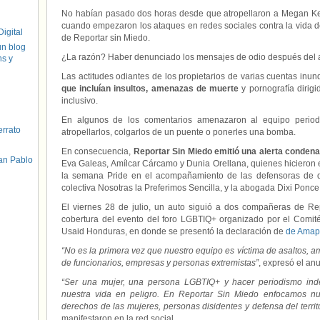
No habían pasado dos horas desde que atropellaron a Megan Ker
cuando empezaron los ataques en redes sociales contra la vida de l
igital
de Reportar sin Miedo.
un blog
¿La razón? Haber denunciado los mensajes de odio después del 
hs y
Las actitudes odiantes de los propietarios de varias cuentas inu
que incluían insultos, amenazas de muerte
y pornografía dirigi
inclusivo.
En algunos de los comentarios amenazaron al equipo periodí
errato
atropellarlos, colgarlos de un puente o ponerles una bomba.
En consecuencia,
Reportar Sin Miedo emitió una alerta conden
an Pablo
Eva Galeas, Amílcar Cárcamo y Dunia Orellana, quienes hicieron e
la semana Pride en el acompañamiento de las defensoras de 
colectiva Nosotras la Preferimos Sencilla, y la abogada Dixi Ponce
El viernes 28 de julio, un auto siguió a dos compañeras de Re
cobertura del evento del foro LGBTIQ+ organizado por el Comit
Usaid Honduras, en donde se presentó la declaración de
de Amap
“No es la primera vez que nuestro equipo es víctima de asaltos, 
de funcionarios, empresas y personas extremistas”
, expresó el an
“Ser una mujer, una persona LGBTIQ+ y hacer periodismo ind
nuestra vida en peligro. En Reportar Sin Miedo enfocamos nue
derechos de las mujeres, personas disidentes y defensa del territ
manifestaron en la red social.