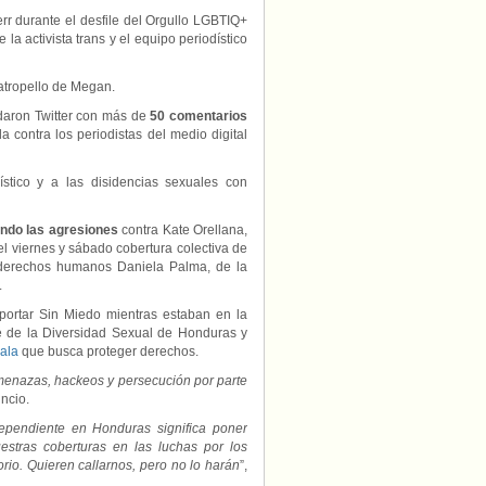
r durante el desfile del Orgullo LGBTIQ+
a activista trans y el equipo periodístico
atropello de Megan.
ndaron Twitter con más de
50 comentarios
da contra los periodistas del medio digital
stico y a las disidencias sexuales con
ando las agresiones
contra Kate Orellana,
l viernes y sábado cobertura colectiva de
derechos humanos Daniela Palma, de la
.
portar Sin Miedo mientras estaban en la
é de la Diversidad Sexual de Honduras y
ala
que busca proteger derechos.
amenazas, hackeos y persecución por parte
uncio.
ependiente en Honduras significa poner
stras coberturas en las luchas por los
orio. Quieren callarnos, pero no lo harán
”,