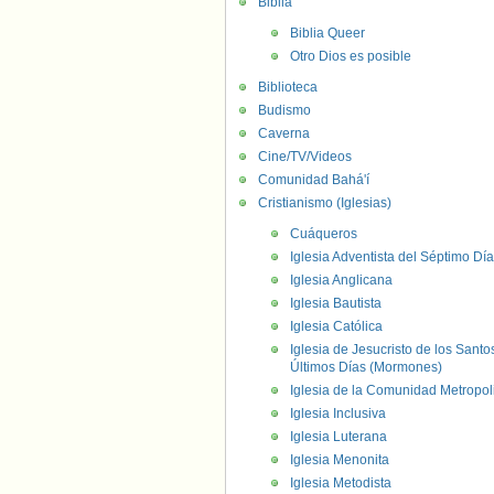
Biblia
Biblia Queer
Otro Dios es posible
Biblioteca
Budismo
Caverna
Cine/TV/Videos
Comunidad Bahá'í
Cristianismo (Iglesias)
Cuáqueros
Iglesia Adventista del Séptimo Día
Iglesia Anglicana
Iglesia Bautista
Iglesia Católica
Iglesia de Jesucristo de los Santo
Últimos Días (Mormones)
Iglesia de la Comunidad Metropol
Iglesia Inclusiva
Iglesia Luterana
Iglesia Menonita
Iglesia Metodista