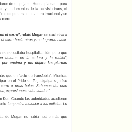
rataron de empujar el Honda plateado para
s y los lamentos de la activista trans,
el
zó a comportarse de manera irracional y se
 carro.
mí el carro”
, relató Megan
en exclusiva a
l carro hacia atrás y me lograron sacar.
 no necesitaba hospitalización, pero que
n dolores en la cadera y la rodilla”
,
 por encima y me dejara las piernas
ás que un “acto de transfobia”. Mientras
cipar en el Pride en Tegucigalpa significó
 carro o unas balas. Sabemos del odio
nes, expresiones e identidades”
.
n Kerr. Cuando las autoridades acudieron
iento
“empezó a molestar a los policías. Lo
vida de Megan no había hecho más que