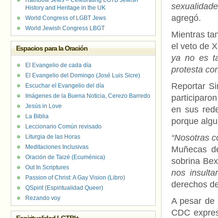
Rainbow Jews – Celebrating LGTB Jewish
sexualidad
History and Heritage in the UK
agregó.
World Congress of LGBT Jews
World Jewish Congress LBGT
Mientras ta
el veto de 
Espacios para la Oración
ya no es ta
El Evangelio de cada día
protesta con
El Evangelio del Domingo (José Luis Sicre)
Reportar S
Escuchar el Evangelio del día
Imágenes de la Buena Noticia, Cerezo Barredo
participaro
Jesús in Love
en sus red
La Biblia
porque algui
Leccionario Común revisado
“Nosotras c
Liturgia de las Horas
Meditaciones Inclusivas
Muñecas de
Oración de Taizé (Ecuménica)
sobrina Bex
Out In Scriptures
nos insulta
Passion of Christ: A Gay Vision (Libro)
derechos de
QSpirit (Espiritualidad Queer)
Rezando voy
A pesar de
CDC expres