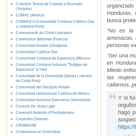
Colectivo Teresa de Cepeda y Ahumada
organizado 
(Youtube)
Honduras, 
COMAC (Mexico)
busca prote
COMHOCA (Comunidad Cristiana Católica Gay
y Lesbiana-Perú)
“No es la 
Communauté du Christ Libérateur
amenazas, h
Communion Béthanie (Francia)
personas ex
Comunidad Anawin (Zaragoza)
Comunidad Católica Gay
“Ser una mu
Comunidad Cristiana de Esperanza (México)
en Honduras
Comunidad Cristiana Inclusiva "Testigos de
Miedo enfoc
Esperanza" (Chile)
Comunidad de la Diversidad (Iglesia Luterana
las mujere
de Costa Rica)
callarnos, p
Comunidad del Discípulo Amado
Comunidad Homosexual Católica de México
Y si fu
Comunidad Inclusiva Esperanza (Venezuela)
orgull
Corazón De Jesús Lgbt
hago pú
Covenant Network of Presbyterians
sospe
Creyentes Diverses
CRISMHOM
https:/
Cristianismo en Diversidad