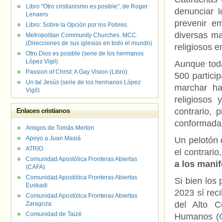
Libro "Otro cristianismo es posible", de Roger
denunciar 
Lenaers
prevenir e
Libro: Sobre la Opción por los Pobres.
diversas ma
Metropolitan Community Churches. MCC.
(Direcciones de sus iglesias en todo el mundo)
religiosos e
Otro Dios es posible (serie de los hermanos
López Vigil)
Aunque toda
Passion of Christ: A Gay Vision (Libro)
500 partici
Un tal Jesús (serie de los hermanos López
marchar ha
Vigil)
religiosos 
Enlaces cristianos
contrario, 
conformada
Amigos de Tomás Merton
Apoyo a Juan Masiá
Un pelotón d
ATRIO
el contrario
Comunidad Apostólica Fronteras Abiertas
a los manif
(CAFA)
Comunidad Apostólica Fronteras Abiertas
Si bien los
Euskadi
2023 sí rec
Comunidad Apostólica Fronteras Abiertas
del Alto 
Zaragoza
Comunidad de Taizé
Humanos (