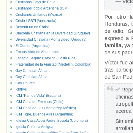
— Vict
Cristianos Gays de Chile
Cristianos lgttbiq Argentina (ICM)
Cristianos Unitarios (Mexico)
Por otro 
Cristo LGBTI (Venezuela)
Honduras, t
Devenir un en Christ
de odio. Gr
Diaconía Cristiana en la Diversidad (Uruguay)
expresó a 
Diversidad Cristiana (Montevideo, Uruguay)
familia,
ya 
El Centro (Argentina)
de sus padr
Emaus-Vida en Abundancia
Espacio Seguro Católico (Costa Rica)
Víctor fue 
Fraternidad de la Amistad (Medellin, Colombia)
tras partic
Gay Christian África
de San Pedr
Gay Christian África
Gay Church
✅ Repor
Ichthys
ICM "Pan de Vida" (España)
oficina
ICM Casa de Emmaus (Chile)
atropel
ICM Casa de Luz (Monterrey, México)
acerca 
ICM Tigre, Buenos Aires (Argentina)
Sin emb
Iglesia Casa Abba Padre. Bogotá (Colombia)
Iglesia Católica Antigua
arroll