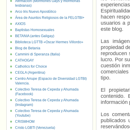
Afirmación (Mormones Gays y mormonas
experienci
lesbianas)
Espiritualid
Arco Iris Nuevo Apostólico
hacen respo
Área de Asuntos Religiosos de la FELGTBI+
usuarios a p
AXIOS
este blog.
Baptistas Homosexuales
BETANIA (antes Galigay)
Las imágene
Biblioteca LGTTB «Oscar Hermes Villordo»
propiedad de
Blog de Betania
reproducen s
Cammini di Speranza (Italia)
lucro. Por s
CATHOGAY
cuestión inm
Catholics for Choice
comerciales 
CEGLA (Argentina)
tipo.
Centro Arrupe (Espacio de Diversidad LGTBI)
Valencia.
El propieta
Colectivo Teresa de Cepeda y Ahumada
(Facebook)
contenido. 
Colectivo Teresa de Cepeda y Ahumada
información 
(Instagram)
Colectivo Teresa de Cepeda y Ahumada
Los comenta
(Youtube)
publicados 
CRISMHOM
reservándos
Cristo LGBTI (Venezuela)