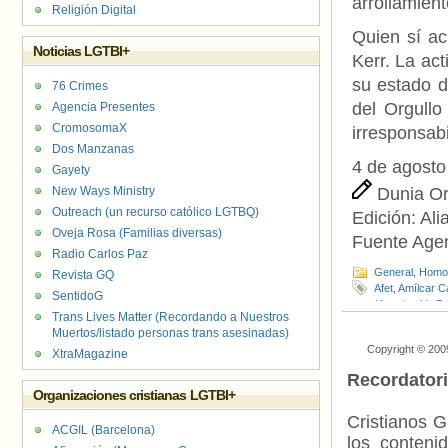
arrollamient
Religión Digital
Quien sí ac
Noticias LGTBI+
Kerr. La ac
su estado d
76 Crimes
del Orgullo
Agencia Presentes
CromosomaX
irresponsabi
Dos Manzanas
4 de agosto
Gayety
New Ways Ministry
Dunia Or
Outreach (un recurso católico LGTBQ)
Edición:
Ali
Oveja Rosa (Familias diversas)
Fuente Age
Radio Carlos Paz
General
,
Homof
Revista GQ
Afet
,
Amílcar 
SentidoG
(Apuvimeh)
,
Br
Trans Lives Matter (Recordando a Nuestros
Nosotras la Pre
Muertos/listado personas trans asesinadas)
Orgullo
,
Dixi P
Copyright © 200
Homofobia/Tra
XtraMagazine
Muñecas de Arc
Recordator
Humanos (Oac
Organizaciones cristianas LGTBI+
Casa Frida de
Cristianos G
ACGIL (Barcelona)
los contenid