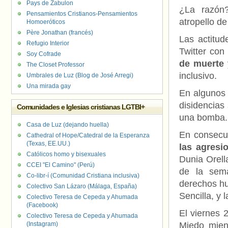
Pays de Zabulon
¿La razón
Pensamientos Cristianos-Pensamientos
atropello d
Homoeróticos
Père Jonathan (francés)
Las actitud
Refugio Interior
Twitter co
Soy Cofrade
de muerte
y
The Closet Professor
inclusivo.
Umbrales de Luz (Blog de José Arregi)
Una mirada gay
En algunos 
disidencias
Comunidades e Iglesias cristianas LGTBI+
una bomba.
Casa de Luz (dejando huella)
En consecu
Cathedral of Hope/Catedral de la Esperanza
(Texas, EE.UU.)
las agres
Católicos homo y bisexuales
Dunia Orell
CCEI "El Camino" (Perú)
de la sem
Co-libr-í (Comunidad Cristiana inclusiva)
derechos hu
Colectivo San Lázaro (Málaga, España)
Sencilla, y 
Colectivo Teresa de Cepeda y Ahumada
(Facebook)
El viernes 
Colectivo Teresa de Cepeda y Ahumada
(Instagram)
Miedo mien