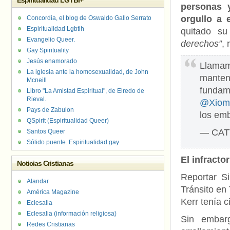
Espiritualidad LGTBI+
personas 
orgullo a 
Concordia, el blog de Oswaldo Gallo Serrato
Espiritualidad Lgbtih
quitado su
Evangelio Queer.
derechos”
, 
Gay Spirituality
Jesús enamorado
Llama
La iglesia ante la homosexualidad, de John
manten
Mcneill
fundame
Libro "La Amistad Espiritual", de Elredo de
Rieval.
@Xiom
Pays de Zabulon
los em
QSpirit (Espiritualidad Queer)
— CAT
Santos Queer
Sólido puente. Espiritualidad gay
El infracto
Noticias Cristianas
Reportar Si
Alandar
Tránsito en
América Magazine
Kerr tenía 
Eclesalia
Eclesalia (información religiosa)
Sin embarg
Redes Cristianas