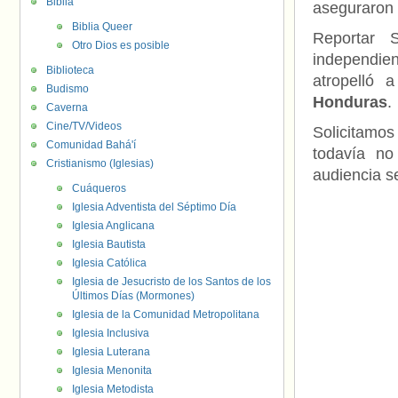
Biblia
aseguraron 
Biblia Queer
Reportar 
Otro Dios es posible
independie
Biblioteca
atropelló 
Budismo
Honduras
.
Caverna
Cine/TV/Videos
Solicitamos
Comunidad Bahá'í
todavía no
Cristianismo (Iglesias)
audiencia s
Cuáqueros
Iglesia Adventista del Séptimo Día
Iglesia Anglicana
Iglesia Bautista
Iglesia Católica
Iglesia de Jesucristo de los Santos de los
Últimos Días (Mormones)
Iglesia de la Comunidad Metropolitana
Iglesia Inclusiva
Iglesia Luterana
Iglesia Menonita
Iglesia Metodista