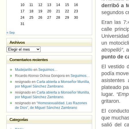
derribó a 
10
11
12
13
14
15
16
17
18
19
20
21
22
23
segundos cr
24
25
26
27
28
29
30
Eran las 7:
31
calle princ
« Sep
Universidad
Archivos
un motocicl
Archivos
atropelló”
, 
punto de ca
Comentarios recientes
El vestido 
Mudejarillo
en
Seguimos…
podía mover
Ricardo Alonso Ochoa Gongora
en
Seguimos…
asistentes
resignado
en
Carta abierta a Monseñor Munilla,
por Miguel Sánchez Zambrano.
plateado pa
resignado
en
Carta abierta a Monseñor Munilla,
lugar.
“Empu
por Miguel Sánchez Zambrano.
gritaron.
resignado
en
“Homosexualidad. Las Razones
de Dios”, de Miguel Sánchez Zambrano
El conduct
que muchas 
Categorías
salió del c