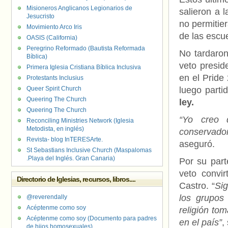
Misioneros Anglicanos Legionarios de
salieron a l
Jesucristo
no permitier
Movimiento Arco Iris
de las escue
OASIS (California)
Peregrino Reformado (Bautista Reformada
No tardaron
Bíblica)
veto presid
Primera Iglesia Cristiana Bíblica Inclusiva
en el Pride
Protestants Inclusius
Queer Spirit Church
luego parti
Queering The Church
ley.
Queering The Church
“Yo creo 
Reconciling Ministries Network (Iglesia
Metodista, en inglés)
conservado
Revista- blog InTERESArte.
aseguró.
St Sebastians Inclusive Church (Maspalomas
.Playa del Inglés. Gran Canaria)
Por su part
veto convi
Directorio de Iglesias, recursos, libros....
Castro. “
Sig
los grupos
@reverendally
Acéptenme como soy
religión to
Acéptenme como soy (Documento para padres
en el país”
,
de hijos homosexuales)