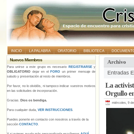
INICIO
LA PALABRA
ORATORIO
BIBLIOTECA
DOCUMENT
Nuevos Miembros
Archivo
Para unirse a este grupo es necesario
REGISTRARSE
y
OBLIGATORIO
dejar en el
FORO
un primer mensaje de
Entradas E
saludo y presentación al resto de miembros.
La activis
Por favor, no lo olvidéis, ni tampoco indicar vuestros motivos
en las solicitudes de incorporación.
Orgullo e
Gracias.
Dios os bendiga.
miércoles, 9 d
Para cualquier duda,
VER INSTRUCCIONES
.
Puedes ponerte en contacto con nosotros a través de la
sección
CONTACTO
.
Y si quieres ayuda más personalizada escríbenos
AQUÍ