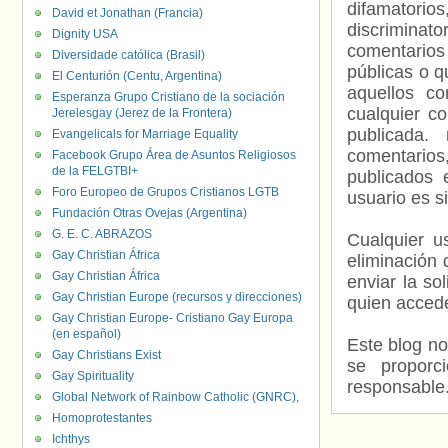
difamatorio
David et Jonathan (Francia)
discriminat
Dignity USA
comentarios
Diversidade católica (Brasil)
públicas o 
El Centurión (Centu, Argentina)
aquellos c
Esperanza Grupo Cristiano de la sociación
cualquier c
Jerelesgay (Jerez de la Frontera)
publicada.
Evangelicals for Marriage Equality
comentarios,
Facebook Grupo Área de Asuntos Religiosos
de la FELGTBI+
publicados 
Foro Europeo de Grupos Cristianos LGTB
usuario es s
Fundación Otras Ovejas (Argentina)
G. E. C. ABRAZOS
Cualquier us
Gay Christian África
eliminación 
Gay Christian África
enviar la so
Gay Christian Europe (recursos y direcciones)
quien accede
Gay Christian Europe- Cristiano Gay Europa
(en español)
Este blog no
Gay Christians Exist
se proporc
Gay Spirituality
responsable
Global Network of Rainbow Catholic (GNRC),
Homoprotestantes
Ichthys