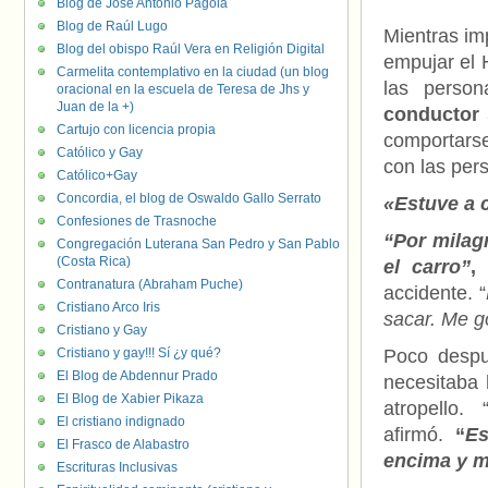
Blog de José Antonio Pagola
Blog de Raúl Lugo
Mientras imp
Blog del obispo Raúl Vera en Religión Digital
empujar el 
Carmelita contemplativo en la ciudad (un blog
las person
oracional en la escuela de Teresa de Jhs y
Juan de la +)
conductor 
Cartujo con licencia propia
comportarse
Católico y Gay
con las per
Católico+Gay
Concordia, el blog de Oswaldo Gallo Serrato
«Estuve a 
Confesiones de Trasnoche
“Por milag
Congregación Luterana San Pedro y San Pablo
(Costa Rica)
el carro”
,
Contranatura (Abraham Puche)
accidente. “
Cristiano Arco Iris
sacar. Me go
Cristiano y Gay
Cristiano y gay!!! Sí ¿y qué?
Poco despu
El Blog de Abdennur Prado
necesitaba 
El Blog de Xabier Pikaza
atropello. 
El cristiano indignado
afirmó.
“
Es
El Frasco de Alabastro
encima y m
Escrituras Inclusivas