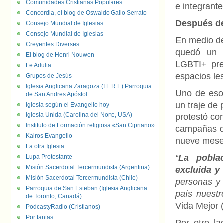
Comunidades Cristianas Populares
e integrante
Concordia, el blog de Oswaldo Gallo Serrato
Después de 
Consejo Mundial de Iglesias
Consejo Mundial de Iglesias
En medio de 
Creyentes Diverses
quedó un e
El blog de Henri Nouwen
LGBTI+ pre
Fe Adulta
espacios le
Grupos de Jesús
Iglesia Anglicana Zaragoza (I.E.R.E) Parroquia
Uno de eso
de San Andres Apóstol
un traje de 
Iglesia según el Evangelio hoy
Iglesia Unida (Carolina del Norte, USA)
protestó co
Instituto de Formación religiosa «San Cipriano»
campañas de
Kairos Evangelio
nueve mese
La otra Iglesia.
“
La pobla
Lupa Protestante
Misión Sacerdotal Tercermundista (Argentina)
excluida y 
Misión Sacerdotal Tercermundista (Chile)
personas y
Parroquia de San Esteban (Iglesia Anglicana
país nuestr
de Toronto, Canadá)
Vida Mejor 
PodcastyRadio (Cristianos)
Por tantas
Por otro la