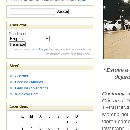
Buscar:
Traductor
Translate to:
* Servicio ofrecido por
Google
. No nos hacemos responsables de
los posibles errores en la traducción.
Menú
“Estuve a 
Acceder
dejara
Feed de entradas
Feed de comentarios
Contribuye
WordPress.org
Cárcamo, D
Calendario
TEGUCIGAL
Marcha del
L
M
X
J
V
S
D
vieron cómo
1
2
levantaba u
3
4
5
6
7
8
9