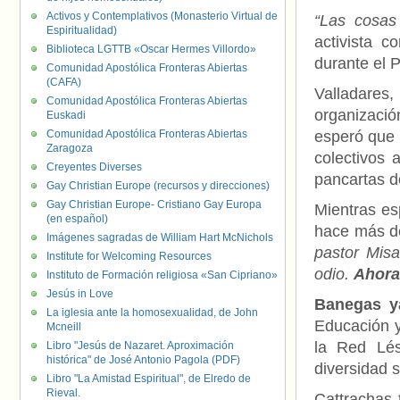
Activos y Contemplativos (Monasterio Virtual de
“Las cosa
Espiritualidad)
activista c
Biblioteca LGTTB «Oscar Hermes Villordo»
durante el 
Comunidad Apostólica Fronteras Abiertas
(CAFA)
Valladare
Comunidad Apostólica Fronteras Abiertas
organizació
Euskadi
Comunidad Apostólica Fronteras Abiertas
esperó que 
Zaragoza
colectivos 
Creyentes Diverses
pancartas de
Gay Christian Europe (recursos y direcciones)
Gay Christian Europe- Cristiano Gay Europa
Mientras es
(en español)
hace más de
Imágenes sagradas de William Hart McNichols
pastor Misa
Institute for Welcoming Resources
odio.
Ahora 
Instituto de Formación religiosa «San Cipriano»
Jesús in Love
Banegas y
La iglesia ante la homosexualidad, de John
Educación y
Mcneill
la Red Lés
Libro "Jesús de Nazaret. Aproximación
histórica" de José Antonio Pagola (PDF)
diversidad s
Libro "La Amistad Espiritual", de Elredo de
Rieval.
Cattrachas