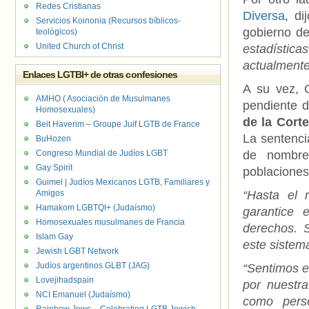
Redes Cristianas
Diversa
, di
Servicios Koinonia (Recursos bíblicos-
gobierno de
teológicos)
United Church of Christ
estadístic
actualmente
Enlaces LGTBI+ de otras confesiones
A su vez, 
AMHO ( Asociación de Musulmanes
pendiente 
Homosexuales)
de la Cort
Beit Haverim – Groupe Juif LGTB de France
La sentenci
BuHozen
Congreso Mundial de Judíos LGBT
de nombre
Gay Spirit
poblaciones
Guimel | Judíos Mexicanos LGTB, Familiares y
Amigos
“Hasta el
Hamakom LGBTQI+ (Judaísmo)
garantice 
Homosexuales musulmanes de Francia
derechos. 
Islam Gay
este sistema
Jewish LGBT Network
Judíos argentinos GLBT (JAG)
“Sentimos e
Lovejihadspain
por nuestr
NCI Emanuel (Judaísmo)
como perso