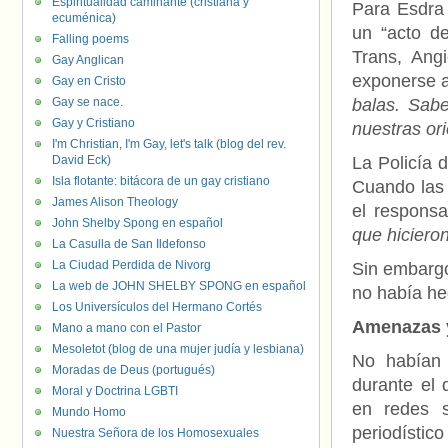
Espiritualidad caminante (cristiana y
Para Esdra 
ecuménica)
un “acto de
Falling poems
Trans, Angi
Gay Anglican
exponerse al
Gay en Cristo
Gay se nace.
balas. Sabe
Gay y Cristiano
nuestras or
I'm Christian, I'm Gay, let's talk (blog del rev.
David Eck)
La Policía 
Isla flotante: bitácora de un gay cristiano
Cuando las 
James Alison Theology
el responsa
John Shelby Spong en español
que hicieron
La Casulla de San Ildefonso
La Ciudad Perdida de Nivorg
Sin embargo
La web de JOHN SHELBY SPONG en español
no había h
Los Universículos del Hermano Cortés
Amenazas y
Mano a mano con el Pastor
Mesoletot (blog de una mujer judía y lesbiana)
No habían 
Moradas de Deus (portugués)
durante el
Moral y Doctrina LGBTI
en redes s
Mundo Homo
periodístico
Nuestra Señora de los Homosexuales