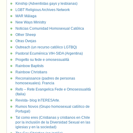
Kinship (Adventistas gays y lesbianas)
LGBT Religious Archives Network
MAR Málaga
New Ways Ministry
Noticias Comunidad Homosexual Católica
Other Sheep
Otras Ovejas
Outreach (un recurso católico LGTBQ)
Pastoral Ecuménica VIH-SIDA (Argentina)
Progetto su fede e omosessualità
Rainbow Baptists
Rainbow Christians
Reconaissance (padres de personas
homosexuales). Francia
Refo – Rete Evangelica Fede e Omosessualità
(Italia)
Revista- blog InTERESArte.
Rumos Novos (Grupo homosexual católico de
Portugal)
Tal como eres (Cristianas y cristianos en Chile
por la inclusión de la Diversidad Sexual en las
iglesias y en la sociedad)