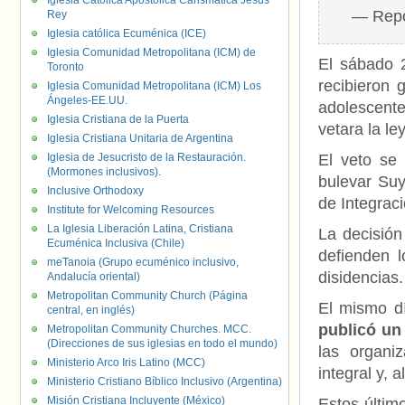
Iglesia Católica Apostólica Carismática Jesús
— Repo
Rey
Iglesia católica Ecuménica (ICE)
Iglesia Comunidad Metropolitana (ICM) de
El sábado 2
Toronto
recibieron 
Iglesia Comunidad Metropolitana (ICM) Los
Ángeles-EE.UU.
adolescent
Iglesia Cristiana de la Puerta
vetara la l
Iglesia Cristiana Unitaria de Argentina
Iglesia de Jesucristo de la Restauración.
El veto se 
(Mormones inclusivos).
bulevar Suy
Inclusive Orthodoxy
de Integrac
Institute for Welcoming Resources
La Iglesia Liberación Latina, Cristiana
La decisió
Ecuménica Inclusiva (Chile)
defienden l
meTanoia (Grupo ecuménico inclusivo,
disidencias.
Andalucía oriental)
Metropolitan Community Church (Página
El mismo d
central, en inglés)
publicó un 
Metropolitan Community Churches. MCC.
(Direcciones de sus iglesias en todo el mundo)
las organi
Ministerio Arco Iris Latino (MCC)
integral y, 
Ministerio Cristiano Bíblico Inclusivo (Argentina)
Misión Cristiana Incluyente (México)
Estos último