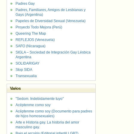
Padres Gay
Padres, Familiares, Amigos de Lesbianas y
Gays (Argentina)
Papeles de Diversidad Sexual (Venezuela)
Proyecto Todo Mejora (Perú)
Queering The Map
REFLEJOS (Venezuela)
SAFO (Nicaragua)
SIGLA – Sociedad de Integración Gay Lésbica
Argentina
SOLIDARIGAY
Stop SIDA
Transexualia
Varios
"Sedom. Indebidamente tuyo"
Acéptenme como soy
Acéptenme como soy (Documento para padres
de hijos homosexuales)
Arte e Historia gay. La historia del amor
masculino gay.
Bajo el arcoíris (Editorial infantil LGBT).