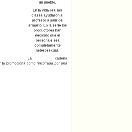
su
un pueblo.
nueva
En la vida real las
serie,
clases ayudaron al
Rise
profesor a salir del
armario. En la serie los
productores han
decidido que el
personaje sea
completamente
heterosexual.
La cadena
 la promociona como “
Inspirada por una