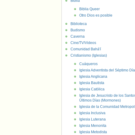
Biblia
Biblia Queer
Otro Dios es posible
Biblioteca
Budismo
Caverna
Cine/TV/Videos
Comunidad Bahá'í
Cristianismo (Iglesias)
Cuáqueros
Iglesia Adventista del Séptimo Día
Iglesia Anglicana
Iglesia Bautista
Iglesia Católica
Iglesia de Jesucristo de los Santo
Últimos Días (Mormones)
Iglesia de la Comunidad Metropol
Iglesia Inclusiva
Iglesia Luterana
Iglesia Menonita
Iglesia Metodista