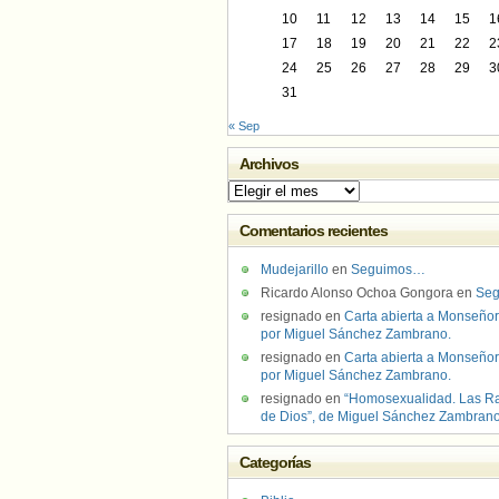
10
11
12
13
14
15
1
17
18
19
20
21
22
2
24
25
26
27
28
29
3
31
« Sep
Archivos
Archivos
Comentarios recientes
Mudejarillo
en
Seguimos…
Ricardo Alonso Ochoa Gongora
en
Se
resignado
en
Carta abierta a Monseñor
por Miguel Sánchez Zambrano.
resignado
en
Carta abierta a Monseñor
por Miguel Sánchez Zambrano.
resignado
en
“Homosexualidad. Las R
de Dios”, de Miguel Sánchez Zambran
Categorías