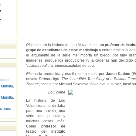
6
3
0
Rise
contará la historia de Lou Mazzuchelli,
un profesor de instit
grupo de estudiantes de clase media/baja
a enfrentarse a la vid
el argumento de la serie me importa un bledo, por muy dra
imágenes, porque los productores (y la cadena) han decidido 
“historia real”
: la homosexualidad de Lou.
Rise
está producida y escrita, entre otros, por
Jason Katims
(
F
novela
Drama High: The Incredible True Story of a Brilliant Tea
guimos…
Theatre
, escrita por Michael Sokolove. Sokolove, a su vez, basó s
 Munilla,
Lou Volpe
 Munilla,
La historia de Lou
Volpe ciertamente daba
azones
para una novela, una
o
serie, una película y
muchas cosas más.
Como
profesor de
teatro del Instituto