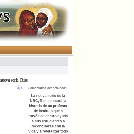
ueva serie, Rise
en
Comentarios desactivados
La
La nueva serie de la
NBC
NBC, Rise, contará la
reescribe
historia de un profesor
como
de instituto que a
heterosexual
través del teatro ayuda
al
a sus estudiantes a
protagonista
reconciliarse con la
gay
de
vida y a revitalizar todo