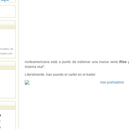
nsables de
 traducción.
norteamericana está a punto de estrenar una nueva serie
Rise
y
historia real
“.
Literalmente, han puesto el cartel en el trailer:
D
2
9