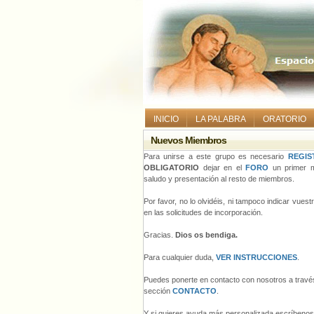
INICIO
LA PALABRA
ORATORIO
Nuevos Miembros
Para unirse a este grupo es necesario
REGIS
OBLIGATORIO
dejar en el
FORO
un primer m
saludo y presentación al resto de miembros.
Por favor, no lo olvidéis, ni tampoco indicar vues
en las solicitudes de incorporación.
Gracias.
Dios os bendiga.
Para cualquier duda,
VER INSTRUCCIONES
.
Puedes ponerte en contacto con nosotros a través
sección
CONTACTO
.
Y si quieres ayuda más personalizada escríbeno