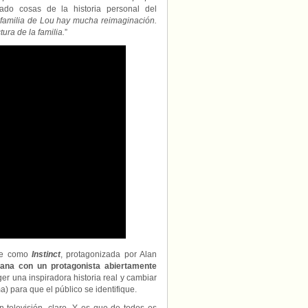
do cosas de la historia personal del
a familia de Lou hay mucha reimaginación.
ura de la familia.
”
rie como
Instinct
, protagonizada por Alan
cana con un protagonista abiertamente
er una inspiradora historia real y cambiar
) para que el público se identifique.