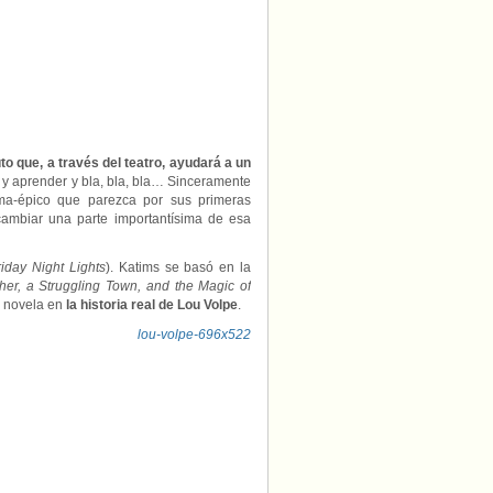
uto que, a través del teatro, ayudará a un
a y aprender y bla, bla, bla… Sinceramente
ma-épico que parezca por sus primeras
cambiar una parte importantísima de esa
riday Night Lights
). Katims se basó en la
cher, a Struggling Town, and the Magic of
u novela en
la historia real de Lou Volpe
.