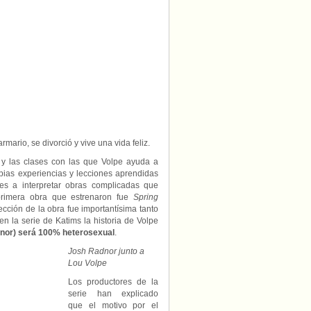
 armario, se divorció y vive una vida feliz.
 y las clases con las que Volpe ayuda a
propias experiencias y lecciones aprendidas
es a interpretar obras complicadas que
primera obra que estrenaron fue
Spring
ección de la obra fue importantísima tanto
n la serie de Katims la historia de Volpe
dnor) será 100% heterosexual
.
Josh Radnor junto a
Lou Volpe
Los productores de la
serie han explicado
que el motivo por el