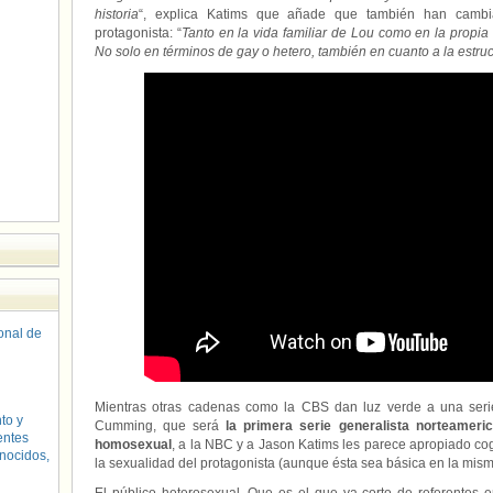
historia
“, explica Katims que añade que también han cambia
protagonista: “
Tanto en la vida familiar de Lou como en la propi
No solo en términos de gay o hetero, también en cuanto a la estruct
sonal de
Mientras otras cadenas como la CBS dan luz verde a una se
to y
Cumming, que será
la primera serie generalista norteameri
entes
homosexual
, a la NBC y a Jason Katims les parece apropiado cog
nocidos,
la sexualidad del protagonista (aunque ésta sea básica en la misma