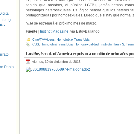
El público heterosexual. Que es el que va corto de referentes e
sabido que nosotros, el público LGTB+, jamás hemos conect
personajes heterosexuales. Es lógico pensar que los heteros ta
igital
protagonizadas por homosexuales. Luego que si hay que normaliz
un blog
Rise
se estrenará el próximo mes de marzo.
hs y
Fuente |
Instinct Magazine
, vía EstoyBailando
Cine/TV/Videos
,
Homofobia/ Transfobia.
CBS
,
Homofobia/Transfobia
,
Homosexualidad
,
Instituto Harry S. Tru
Pensilvania
,
Lou Mazzuchelli
,
Lou Volpe
,
Michael Sokolove
,
NBC
,
Rise
Los Boy Scouts of America expulsan a un niño de ocho años por
errato
viernes, 30 de diciembre de 2016
an Pablo