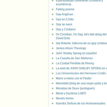
Espiritualidad caminante (cristiana y
ecuménica)
Falling poems
Gay Anglican
Gay en Cristo
Gay se nace.
Gay y Cristiano
I'm Christian, I'm Gay, let's talk (blog del
David Eck)
Isla flotante: bitácora de un gay cristian
James Alison Theology
John Shelby Spong en español
La Casulla de San Ildefonso
La Ciudad Perdida de Nivorg
La web de JOHN SHELBY SPONG en e
Los Universículos del Hermano Cortés
Mano a mano con el Pastor
Mesoletot (blog de una mujer judía y le
Moradas de Deus (portugués)
Moral y Doctrina LGBTI
Mundo Homo
Nuestra Señora de los Homosexuales