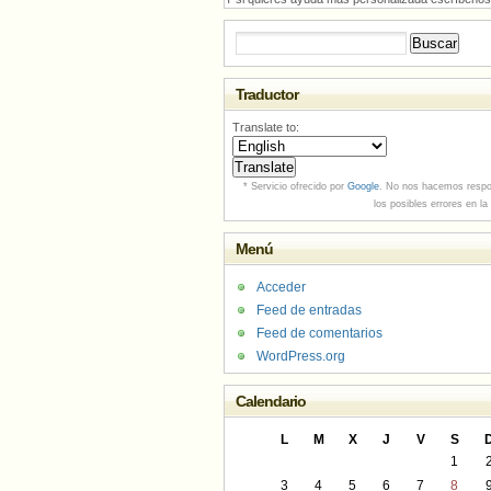
Buscar:
Traductor
Translate to:
* Servicio ofrecido por
Google
. No nos hacemos respo
los posibles errores en la
Menú
Acceder
Feed de entradas
Feed de comentarios
WordPress.org
Calendario
L
M
X
J
V
S
1
3
4
5
6
7
8