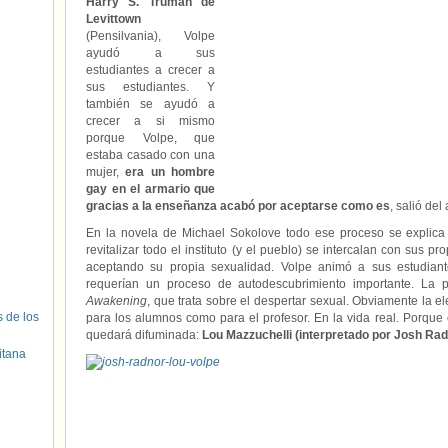
Harry S. Truman de
Levittown
(Pensilvania), Volpe
ayudó a sus
estudiantes a crecer a
sus estudiantes. Y
también se ayudó a
crecer a si mismo
porque Volpe, que
estaba casado con una
mujer,
era un hombre
gay en el armario que
gracias a la enseñanza acabó por aceptarse como es
, salió del
En la novela de Michael Sokolove todo ese proceso se explica
revitalizar todo el instituto (y el pueblo) se intercalan con sus 
aceptando su propia sexualidad. Volpe animó a sus estudiant
requerían un proceso de autodescubrimiento importante. La 
Awakening
, que trata sobre el despertar sexual. Obviamente la el
s de los
para los alumnos como para el profesor. En la vida real. Porque e
quedará difuminada:
Lou Mazzuchelli (interpretado por Josh Ra
itana