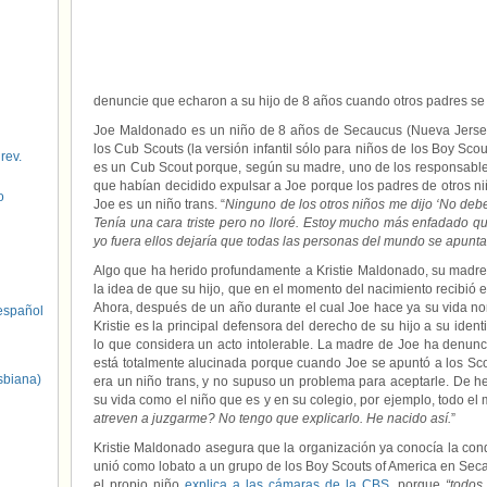
denuncie que echaron a su hijo de 8 años cuando otros padres se
Joe Maldonado es un niño de 8 años de Secaucus (Nueva Jerse
los Cub Scouts (la versión infantil sólo para niños de los Boy Sc
 rev.
es un Cub Scout porque, según su madre, uno de los responsables
que habían decidido expulsar a Joe porque los padres de otros 
o
Joe es un niño trans. “
Ninguno de los otros niños me dijo ‘No debe
Tenía una cara triste pero no lloré. Estoy mucho más enfadado que 
yo fuera ellos dejaría que todas las personas del mundo se apuntar
Algo que ha herido profundamente a Kristie Maldonado, su madre,
la idea de que su hijo, que en el momento del nacimiento recibió e
Ahora, después de un año durante el cual Joe hace ya su vida no
spañol
Kristie es la principal defensora del derecho de su hijo a su iden
lo que considera un acto intolerable. La madre de Joe ha denunc
está totalmente alucinada porque cuando Joe se apuntó a los S
sbiana)
era un niño trans, y no supuso un problema para aceptarle. De h
su vida como el niño que es y en su colegio, por ejemplo, todo el 
atreven a juzgarme? No tengo que explicarlo. He nacido así.
”
Kristie Maldonado asegura que la organización ya conocía la cond
unió como lobato a un grupo de los Boy Scouts of America en Sec
el propio niño
explica a las cámaras de la CBS
, porque
“todos 