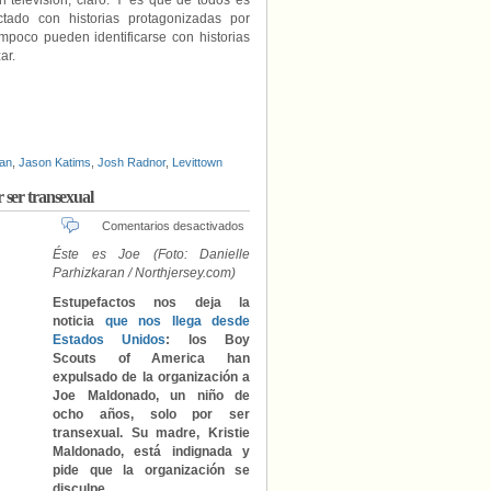
n televisión, claro. Y es que de todos es
ado con historias protagonizadas por
mpoco pueden identificarse con historias
ar.
man
,
Jason Katims
,
Josh Radnor
,
Levittown
 ser transexual
en
Comentarios desactivados
Los
Éste es Joe (Foto: Danielle
Boy
Parhizkaran / Northjersey.com)
Scouts
of
Estupefactos nos deja la
America
noticia
que nos llega desde
expulsan
Estados Unidos
: los Boy
a
Scouts of America han
un
expulsado de la organización a
niño
Joe Maldonado, un niño de
de
ocho años, solo por ser
ocho
transexual. Su madre, Kristie
años
Maldonado, está indignada y
por
pide que la organización se
ser
disculpe.
transexual