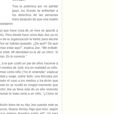
Tras la polémica por no admitir
gays, los Scouts se enfrentan a
los derechos de las personas
trans después de que una madre
 quejaron.
y) que hace cosa de un mes se apuntó a
outs). Pero desde hace unos días Joe ya no
 de la organización le llamó para decirle
niños se habían quejado. ¿De qué? De que
rías estar aquí’
“, explica Joe, “
Me enfadé.
triste. Mi identidad es la de un chico. Si
an. Es lo correcto.
”
 a la que costó un par de años hacerse a
l nombre de Jodi, era en realidad un niño.
rmal como niño (
“no lo entendía”
, explica)
tidad y exige, sobre todo, una disculpa por
iado el caso a los medios y ha dicho que
couts no se ocultó en ningún momento que
echo Joe ya lleva más de un año viviendo
mundo le trata como a un niño. “
¿Cómo se
ición trans de su hijo Joe cuando este se
aucus, Nueva Jersey. Algo que hizo, según
sus amigos favoritos están allí”.
Un mes