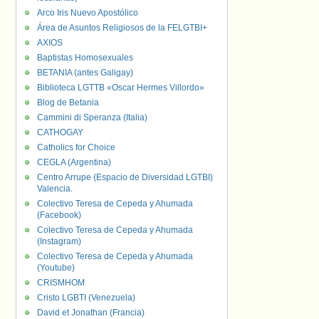
Arco Iris Nuevo Apostólico
Área de Asuntos Religiosos de la FELGTBI+
AXIOS
Baptistas Homosexuales
BETANIA (antes Galigay)
Biblioteca LGTTB «Oscar Hermes Villordo»
Blog de Betania
Cammini di Speranza (Italia)
CATHOGAY
Catholics for Choice
CEGLA (Argentina)
Centro Arrupe (Espacio de Diversidad LGTBI)
Valencia.
Colectivo Teresa de Cepeda y Ahumada
(Facebook)
Colectivo Teresa de Cepeda y Ahumada
(Instagram)
Colectivo Teresa de Cepeda y Ahumada
(Youtube)
CRISMHOM
Cristo LGBTI (Venezuela)
David et Jonathan (Francia)