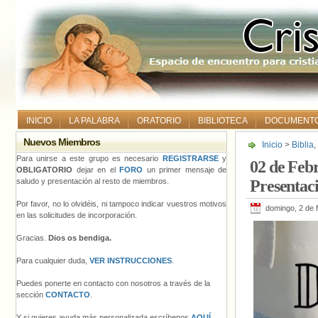
INICIO
LA PALABRA
ORATORIO
BIBLIOTECA
DOCUMENT
Nuevos Miembros
Inicio
>
Biblia
,
del Señor.
Para unirse a este grupo es necesario
REGISTRARSE
y
02 de Feb
OBLIGATORIO
dejar en el
FORO
un primer mensaje de
saludo y presentación al resto de miembros.
Presentaci
Por favor, no lo olvidéis, ni tampoco indicar vuestros motivos
domingo, 2 de 
en las solicitudes de incorporación.
Gracias.
Dios os bendiga.
Para cualquier duda,
VER INSTRUCCIONES
.
Puedes ponerte en contacto con nosotros a través de la
sección
CONTACTO
.
Y si quieres ayuda más personalizada escríbenos
AQUÍ