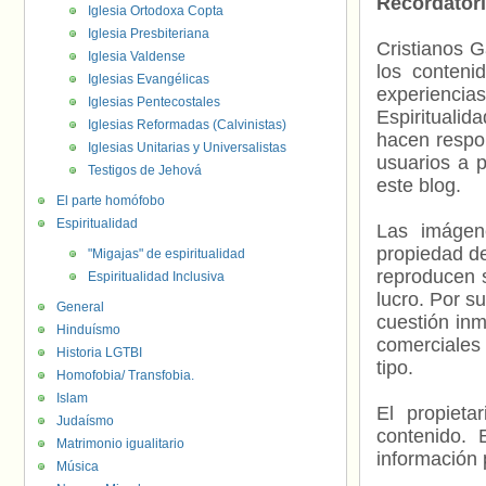
Recordator
Iglesia Ortodoxa Copta
Iglesia Presbiteriana
Cristianos G
Iglesia Valdense
los contenid
Iglesias Evangélicas
experienci
Iglesias Pentecostales
Espiritualid
Iglesias Reformadas (Calvinistas)
hacen respo
Iglesias Unitarias y Universalistas
usuarios a p
Testigos de Jehová
este blog.
El parte homófobo
Espiritualidad
Las imágene
propiedad de
"Migajas" de espiritualidad
reproducen s
Espiritualidad Inclusiva
lucro. Por s
General
cuestión inm
Hinduísmo
comerciales 
Historia LGTBI
tipo.
Homofobia/ Transfobia.
Islam
El propieta
Judaísmo
contenido. 
Matrimonio igualitario
información 
Música