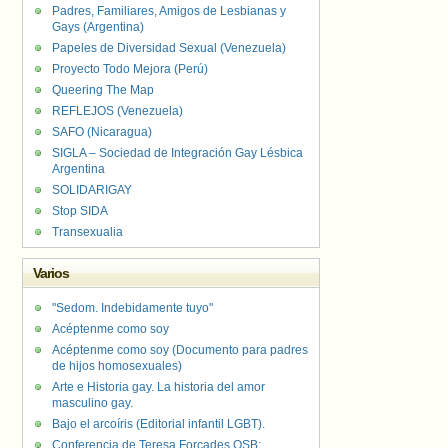
Padres, Familiares, Amigos de Lesbianas y
Gays (Argentina)
Papeles de Diversidad Sexual (Venezuela)
Proyecto Todo Mejora (Perú)
Queering The Map
REFLEJOS (Venezuela)
SAFO (Nicaragua)
SIGLA – Sociedad de Integración Gay Lésbica
Argentina
SOLIDARIGAY
Stop SIDA
Transexualia
Varios
"Sedom. Indebidamente tuyo"
Acéptenme como soy
Acéptenme como soy (Documento para padres
de hijos homosexuales)
Arte e Historia gay. La historia del amor
masculino gay.
Bajo el arcoíris (Editorial infantil LGBT).
Conferencia de Teresa Forcades OSB: