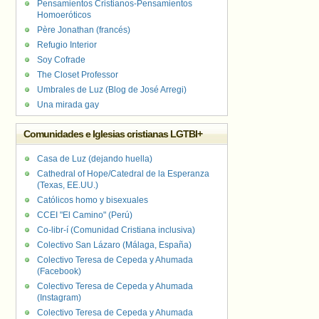
Pensamientos Cristianos-Pensamientos
Homoeróticos
Père Jonathan (francés)
Refugio Interior
Soy Cofrade
The Closet Professor
Umbrales de Luz (Blog de José Arregi)
Una mirada gay
Comunidades e Iglesias cristianas LGTBI+
Casa de Luz (dejando huella)
Cathedral of Hope/Catedral de la Esperanza
(Texas, EE.UU.)
Católicos homo y bisexuales
CCEI "El Camino" (Perú)
Co-libr-í (Comunidad Cristiana inclusiva)
Colectivo San Lázaro (Málaga, España)
Colectivo Teresa de Cepeda y Ahumada
(Facebook)
Colectivo Teresa de Cepeda y Ahumada
(Instagram)
Colectivo Teresa de Cepeda y Ahumada