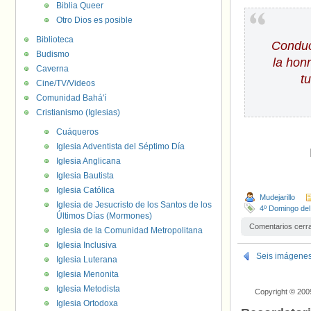
Biblia Queer
Otro Dios es posible
Biblioteca
Conduc
Budismo
la hon
Caverna
t
Cine/TV/Videos
Comunidad Bahá'í
Cristianismo (Iglesias)
Cuáqueros
Iglesia Adventista del Séptimo Día
Iglesia Anglicana
Iglesia Bautista
Iglesia Católica
Mudejarillo
Iglesia de Jesucristo de los Santos de los
4º Domingo del
Últimos Días (Mormones)
Comentarios cerr
Iglesia de la Comunidad Metropolitana
Iglesia Inclusiva
Seis imágenes 
Iglesia Luterana
Iglesia Menonita
Iglesia Metodista
Copyright © 200
Iglesia Ortodoxa