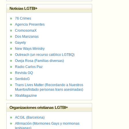
Noticias LGTBI+
76 Crimes
Agencia Presentes
CromosomaX
Dos Manzanas
Gayety
New Ways Ministry
Outreach (un recurso católico LGTBQ)
Oveja Rosa (Familias diversas)
Radio Carlos Paz
Revista GQ
SentidoG
Trans Lives Matter (Recordando a Nuestros
Muertos/listado personas trans asesinadas)
XtraMagazine
Organizaciones cristianas LGTBI+
ACGIL (Barcelona)
Afirmación (Mormones Gays y mormonas
lesbianas)