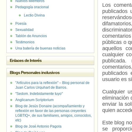
Nuevos Miembros
Los comenta
Pedagogía oracional
publicados 
Lectio Divina
reservándos
difamatorio
Poesía
discriminat
Sexualidad
comentarios
Tablón de Anuncios
públicas o 
Testimonios
aquellos c
Una batería de buenas noticias
cualquier c
publicada.
Enlaces de Interés
comentarios,
Blogs Personales inclusivos
publicados 
usuario es s
"Artículos para la reflexión" – Blog personal de
Juan Carlos Urquhart de Barros.
Cualquier us
"Sedom. Indebidamente tuyo"
eliminación 
Anglicanum Scriptorium
enviar la so
Blog de Jesús Donaire (acompañamiento y
quien accede
reflexión en favor de las personas creyentes
LGBTIQ+, de sus familiares, amigos, conocidos,
etc)
Este blog no
Blog de José Antonio Pagola
se proporc