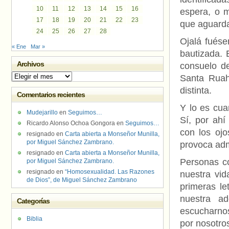
10
11
12
13
14
15
16
espera, o m
17
18
19
20
21
22
23
que aguarda
24
25
26
27
28
Ojalá fuése
« Ene
Mar »
bautizada. 
Archivos
consuelo de
Archivos
Santa Ruah
distinta.
Comentarios recientes
Y lo es cua
Mudejarillo
en
Seguimos…
Sí, por ah
Ricardo Alonso Ochoa Gongora
en
Seguimos…
con los ojo
resignado
en
Carta abierta a Monseñor Munilla,
por Miguel Sánchez Zambrano.
provoca adm
resignado
en
Carta abierta a Monseñor Munilla,
Personas co
por Miguel Sánchez Zambrano.
resignado
en
“Homosexualidad. Las Razones
nuestra vid
de Dios”, de Miguel Sánchez Zambrano
primeras l
nuestra a
Categorías
escucharno
Biblia
por nosotros