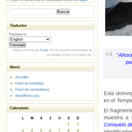
Buscar:
Traductor
Translate to:
* Servicio ofrecido por
Google
. No nos hacemos responsables de
“
Ahora
los posibles errores en la traducción.
pa
Menú
Acceder
Feed de entradas
Feed de comentarios
Este doming
WordPress.org
en el Templ
Calendario
El fragmento
muestra a 
L
M
X
J
V
S
D
Consuelo de
1
2
3
4
5
6
7
8
9
identificad