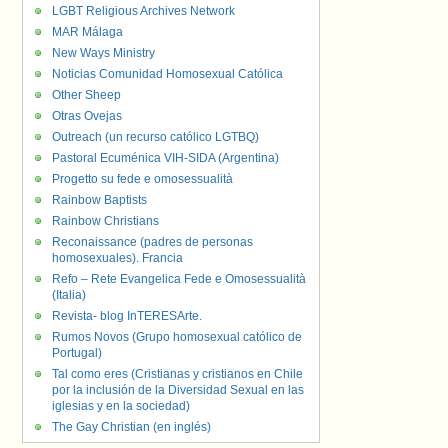
LGBT Religious Archives Network
MAR Málaga
New Ways Ministry
Noticias Comunidad Homosexual Católica
Other Sheep
Otras Ovejas
Outreach (un recurso católico LGTBQ)
Pastoral Ecuménica VIH-SIDA (Argentina)
Progetto su fede e omosessualità
Rainbow Baptists
Rainbow Christians
Reconaissance (padres de personas
homosexuales). Francia
Refo – Rete Evangelica Fede e Omosessualità
(Italia)
Revista- blog InTERESArte.
Rumos Novos (Grupo homosexual católico de
Portugal)
Tal como eres (Cristianas y cristianos en Chile
por la inclusión de la Diversidad Sexual en las
iglesias y en la sociedad)
The Gay Christian (en inglés)