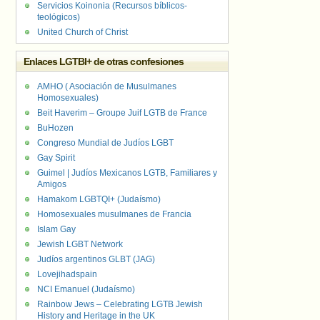
Servicios Koinonia (Recursos bíblicos-
teológicos)
United Church of Christ
Enlaces LGTBI+ de otras confesiones
AMHO ( Asociación de Musulmanes
Homosexuales)
Beit Haverim – Groupe Juif LGTB de France
BuHozen
Congreso Mundial de Judíos LGBT
Gay Spirit
Guimel | Judíos Mexicanos LGTB, Familiares y
Amigos
Hamakom LGBTQI+ (Judaísmo)
Homosexuales musulmanes de Francia
Islam Gay
Jewish LGBT Network
Judíos argentinos GLBT (JAG)
Lovejihadspain
NCI Emanuel (Judaísmo)
Rainbow Jews – Celebrating LGTB Jewish
History and Heritage in the UK