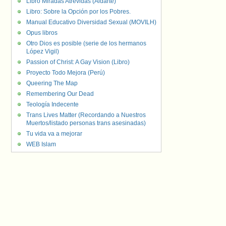
Libro Miradas Atrevidas (Aldarte)
Libro: Sobre la Opción por los Pobres.
Manual Educativo Diversidad Sexual (MOVILH)
Opus libros
Otro Dios es posible (serie de los hermanos
López Vigil)
Passion of Christ: A Gay Vision (Libro)
Proyecto Todo Mejora (Perú)
Queering The Map
Remembering Our Dead
Teología Indecente
Trans Lives Matter (Recordando a Nuestros
Muertos/listado personas trans asesinadas)
Tu vida va a mejorar
WEB Islam