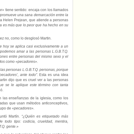
por
parte
or»
tiene sentido: encaja con los llamados
de
promueve una sana demarcación entre la
los
na Helen Prejean, que atiende a personas
católicos.
 es más que lo peor que ha hecho en su
ez no, como lo desglosó Martin.
 hoy se aplica casi exclusivamente a un
 podemos amar a las personas L.G.B.T.Q.
iones entre personas del mismo sexo y el
todos como «pecadores»
.
 las personas L.G.B.T.Q. personas, porque
pecadores’, ante todo”
. Esta es una idea
tin dijo que es cruel ver a las personas
ue se le aplique este término con tanta
ió.
las enseñanzas de la iglesia, como los
asadas que usan métodos anticonceptivos,
rupo de
«pecadores».
untó Martín.
“¿Quién es etiquetado más
todo tipo: codicia, crueldad, mentira,
T.Q. gente
.»