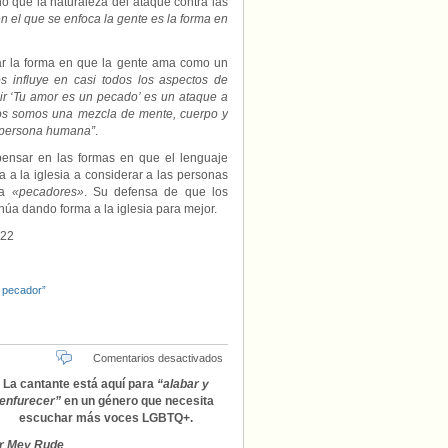
no que la naturaleza del ataque contra las
en el que se enfoca la gente es la forma en
enar la forma en que la gente ama como un
influye en casi todos los aspectos de
ir ‘Tu amor es un pecado’ es un ataque a
os somos una mezcla de mente, cuerpo y
a persona humana”
.
pensar en las formas en que el lenguaje
 a la iglesia a considerar a las personas
 a
«pecadores»
. Su defensa de que los
úa dando forma a la iglesia para mejor.
022
 pecador”
en
Comentarios desactivados
Grace
La cantante está aquí para
“alabar y
‘Semler’
enfurecer”
en un género que necesita
Baldridge,
escuchar más voces LGBTQ+.
música
cristiana
r Mey Rude