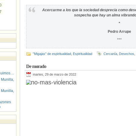
0
Acercarme a los que la sociedad desprecia como dese
7
sospecha que hay un alma vibrando 
*
Pedro Arrupe
***
"Migajas" de espiritualidad
,
Espiritualidad
Cercanía
,
Desechos
,
De morado
guimos…
martes, 29 de marzo de 2022
 Munilla,
 Munilla,
azones
o