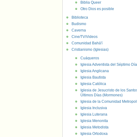
Biblia Queer
Otro Dios es posible
Biblioteca
Budismo
Caverna
Cine/TV/Videos
Comunidad Bahá'í
Cristianismo (Iglesias)
Cuáqueros
Iglesia Adventista del Séptimo Día
Iglesia Anglicana
Iglesia Bautista
Iglesia Católica
Iglesia de Jesucristo de los Santo
Últimos Días (Mormones)
Iglesia de la Comunidad Metropol
Iglesia Inclusiva
Iglesia Luterana
Iglesia Menonita
Iglesia Metodista
Iglesia Ortodoxa