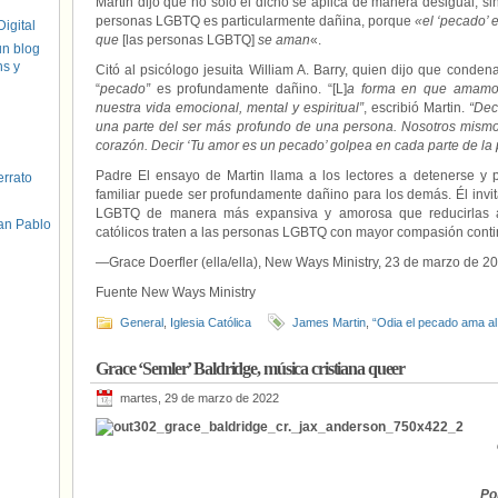
Martin dijo que no solo el dicho se aplica de manera desigual, si
personas LGBTQ es particularmente dañina, porque
«el ‘pecado’ 
igital
que
[las personas LGBTQ]
se aman
«.
un blog
hs y
Citó al psicólogo jesuita William A. Barry, quien dijo que cond
“
pecado”
es profundamente dañino. “[L]
a forma en que amamos 
nuestra vida emocional, mental y espiritual”
, escribió Martin.
“Dec
una parte del ser más profundo de una persona. Nosotros mism
corazón. Decir ‘Tu amor es un pecado’ golpea en cada parte de l
Padre El ensayo de Martin llama a los lectores a detenerse y 
errato
familiar puede ser profundamente dañino para los demás. Él invita
LGBTQ de manera más expansiva y amorosa que reducirlas
an Pablo
católicos traten a las personas LGBTQ con mayor compasión contin
—Grace Doerfler (ella/ella), New Ways Ministry, 23 de marzo de 2
Fuente New Ways Ministry
General
,
Iglesia Católica
James Martin
,
“Odia el pecado ama al
Grace ‘Semler’ Baldridge, música cristiana queer
martes, 29 de marzo de 2022
Po