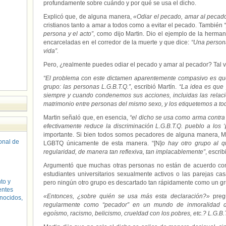
profundamente sobre cuándo y por qué se usa el dicho.
Explicó que, de alguna manera,
«Odiar el pecado, amar al pecad
cristianos tanto a amar a todos como a evitar el pecado. También
“
persona y el acto”
, como dijo Martin. Dio el ejemplo de la herma
encarceladas en el corredor de la muerte y que dice:
“Una persona
vida”.
Pero, ¿realmente puedes odiar el pecado y amar al pecador? Tal v
“El problema con este dictamen aparentemente compasivo es que
grupo: las personas L.G.B.T.Q.”
, escribió Martín.
“La idea es que
siempre y cuando condenemos sus acciones, incluidas las relac
matrimonio entre personas del mismo sexo, y los etiquetemos a 
Martin señaló que, en esencia,
“el dicho se usa como arma contra
efectivamente reduce la discriminación L.G.B.T.Q. pueblo a los ‘
importante. Si bien todos somos pecadores de alguna manera, Mar
sonal de
LGBTQ únicamente de esta manera. “[N]
o hay otro grupo al q
regularidad, de manera tan reflexiva, tan implacablemente”
, escrib
Argumentó que muchas otras personas no están de acuerdo con 
estudiantes universitarios sexualmente activos o las parejas c
to y
pero ningún otro grupo es descartado tan rápidamente como un g
entes
«Entonces, ¿sobre quién se usa más esta declaración?»
preg
nocidos,
regularmente como “pecador” en un mundo de inmoralidad de 
egoísmo, racismo, belicismo, crueldad con los pobres, etc.? L.G.B.