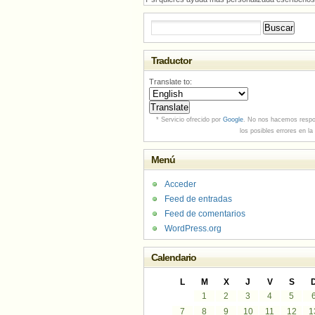
Buscar:
Traductor
Translate to:
* Servicio ofrecido por
Google
. No nos hacemos respo
los posibles errores en la
Menú
Acceder
Feed de entradas
Feed de comentarios
WordPress.org
Calendario
L
M
X
J
V
S
1
2
3
4
5
7
8
9
10
11
12
1