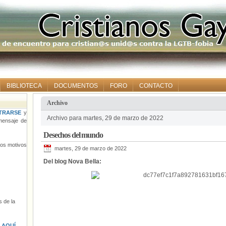
BIBLIOTECA
DOCUMENTOS
FORO
CONTACTO
Archivo
TRARSE
y
Archivo para martes, 29 de marzo de 2022
ensaje de
Desechos del mundo
tros motivos
martes, 29 de marzo de 2022
Del blog Nova Bella:
 de la
s
AQUÍ