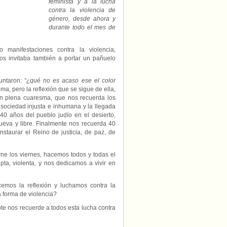
feminista y a la lucha
contra la violencia de
género, desde ahora y
durante todo el mes de
manifestaciones contra la violencia,
nos invitaba también a portar un pañuelo
ntaron:
“¿qué no es acaso ese el color
ma, pero la reflexión que se sigue de ella,
n plena cuaresma, que nos recuerda los
 sociedad injusta e inhumana y la llegada
0 años del pueblo judío en el desierto,
Nueva y libre. Finalmente nos recuerda 40
staurar el Reino de justicia, de paz, de
ne los viernes, hacemos todos y todas el
upta, violenta, y nos dedicamos a vivir en
acemos la reflexión y luchamos contra la
a forma de violencia?
te nos recuerde a todos esta lucha contra