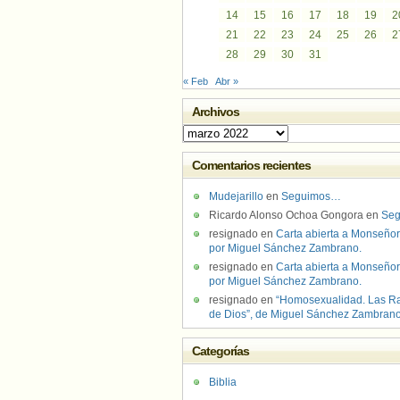
14
15
16
17
18
19
2
21
22
23
24
25
26
2
28
29
30
31
« Feb
Abr »
Archivos
Archivos
Comentarios recientes
Mudejarillo
en
Seguimos…
Ricardo Alonso Ochoa Gongora
en
Se
resignado
en
Carta abierta a Monseñor
por Miguel Sánchez Zambrano.
resignado
en
Carta abierta a Monseñor
por Miguel Sánchez Zambrano.
resignado
en
“Homosexualidad. Las R
de Dios”, de Miguel Sánchez Zambran
Categorías
Biblia