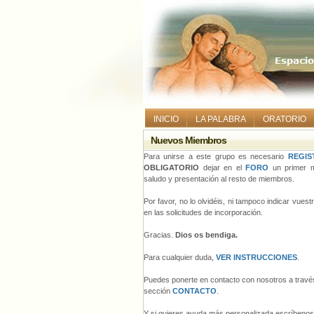
INICIO
LA PALABRA
ORATORIO
Nuevos Miembros
Para unirse a este grupo es necesario
REGIS
OBLIGATORIO
dejar en el
FORO
un primer m
saludo y presentación al resto de miembros.
Por favor, no lo olvidéis, ni tampoco indicar vues
en las solicitudes de incorporación.
Gracias.
Dios os bendiga.
Para cualquier duda,
VER INSTRUCCIONES
.
Puedes ponerte en contacto con nosotros a través
sección
CONTACTO
.
Y si quieres ayuda más personalizada escríbeno