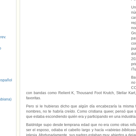
Un
nú
ca
re
no
Gr
 rev.
pa
co
o
pu
do
20
pr
iT
Ba
spañol
no
CC
con bandas como Relient K, Thousand Foot Krutch, Stellar Kart,
favoritas.
sbiana)
Pero si le hubieras dicho que algún día encabezaría la misma 
nombres, no te habría creído. Como cristiana queer, pensó que si 
que estaba escondiendo quién era y participando en una industria 
Baldridge supo desde temprana edad que no era como otras niñas 
ser el esposo, odiaba el cabello largo y hacía «
rabietas bíblicas
iglesia. Afortunadamente, sus padres estaban muy abiertos a deja