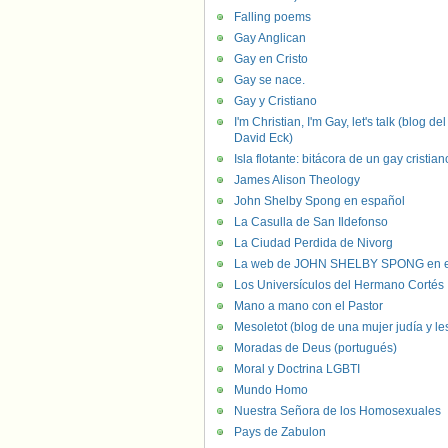
Falling poems
Gay Anglican
Gay en Cristo
Gay se nace.
Gay y Cristiano
I'm Christian, I'm Gay, let's talk (blog del
David Eck)
Isla flotante: bitácora de un gay cristian
James Alison Theology
John Shelby Spong en español
La Casulla de San Ildefonso
La Ciudad Perdida de Nivorg
La web de JOHN SHELBY SPONG en e
Los Universículos del Hermano Cortés
Mano a mano con el Pastor
Mesoletot (blog de una mujer judía y le
Moradas de Deus (portugués)
Moral y Doctrina LGBTI
Mundo Homo
Nuestra Señora de los Homosexuales
Pays de Zabulon