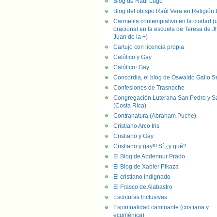
Blog de Raúl Lugo
Blog del obispo Raúl Vera en Religión D
Carmelita contemplativo en la ciudad (
oracional en la escuela de Teresa de J
Juan de la +)
Cartujo con licencia propia
Católico y Gay
Católico+Gay
Concordia, el blog de Oswaldo Gallo S
Confesiones de Trasnoche
Congregación Luterana San Pedro y S
(Costa Rica)
Contranatura (Abraham Puche)
Cristiano Arco Iris
Cristiano y Gay
Cristiano y gay!!! Sí ¿y qué?
El Blog de Abdennur Prado
El Blog de Xabier Pikaza
El cristiano indignado
El Frasco de Alabastro
Escrituras Inclusivas
Espiritualidad caminante (cristiana y
ecuménica)