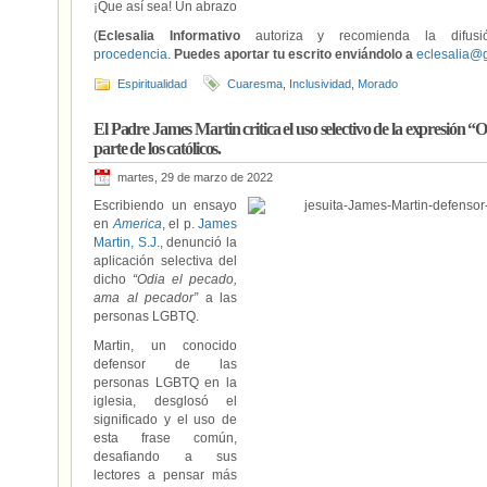
¡Que así sea! Un abrazo
(
Eclesalia Informativo
autoriza y recomienda la difus
procedencia
.
Puedes aportar tu escrito enviándolo a
eclesalia@
Espiritualidad
Cuaresma
,
Inclusividad
,
Morado
El Padre James Martin critica el uso selectivo de la expresión “
parte de los católicos.
martes, 29 de marzo de 2022
Escribiendo un ensayo
en
America
, el p.
James
Martin, S.J.
, denunció la
aplicación selectiva del
dicho
“Odia el pecado,
ama al pecador”
a las
personas LGBTQ.
Martin, un conocido
defensor de las
personas LGBTQ en la
iglesia, desglosó el
significado y el uso de
esta frase común,
desafiando a sus
lectores a pensar más