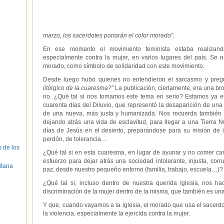
marzo, los sacerdotes portarán el color morado”.
En ese momento el movimiento feminista estaba realizando 
especialmente contra la mujer, en varios lugares del país. Se 
morado, como símbolo de solidaridad con este movimiento.
Desde luego hubo quienes no entendieron el sarcasmo y pregu
litúrgico de la cuaresma?”
La publicación, ciertamente, era una bro
no. ¿Qué tal si nos tomamos este tema en serio? Estamos ya e
cuarenta días del Diluvio, que representó la desaparición de una
de una nueva, más justa y humanizada. Nos recuerda también 4
dejando atrás una vida de esclavitud, para llegar a una Tierra 
días de Jesús en el desierto, preparándose para su misión de in
perdón, de tolerancia…
s de los
¿Qué tal si en esta cuaresma, en lugar de ayunar y no comer car
esfuerzo para dejar atrás una sociedad intolerante, injusta, corr
itana
paz, desde nuestro pequeño entorno (familia, trabajo, escuela…)?
¿Qué tal si, incluso dentro de nuestra querida Iglesia, nos h
discriminación de la mujer dentro de la misma, que también es un
Y que, cuando vayamos a la iglesia, el morado que usa el sacerdo
la violencia, especialmente la ejercida contra la mujer.