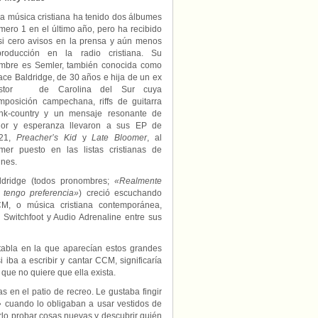
queer
a música cristiana ha tenido dos álbumes
mero 1 en el último año, pero ha recibido
si cero avisos en la prensa y aún menos
producción en la radio cristiana. Su
mbre es Semler, también conocida como
ace Baldridge, de 30 años e hija de un ex
stor de Carolina del Sur cuya
mposición campechana, riffs de guitarra
nk-country y un mensaje resonante de
lor y esperanza llevaron a sus EP de
21,
Preacher’s Kid
y
Late Bloomer
, al
imer puesto en las listas cristianas de
unes.
ldridge (todos pronombres;
«Realmente
 tengo preferencia»
) creció escuchando
M, o música cristiana contemporánea,
 Switchfoot y Audio Adrenaline entre sus
tabla en la que aparecían estos grandes
iba a escribir y cantar CCM, significaría
que no quiere que ella exista.
en el patio de recreo. Le gustaba fingir
»
cuando lo obligaban a usar vestidos de
rlo probar cosas nuevas y descubrir quién