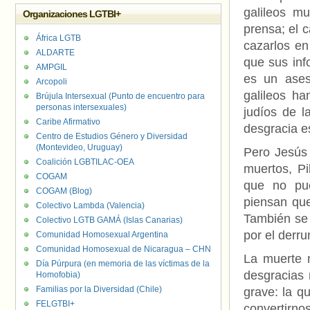
galileos mu
Organizaciones LGTBI+
prensa; el 
África LGTB
cazarlos en
ALDARTE
que sus inf
AMPGIL
es un ases
Arcopoli
galileos h
Brújula Intersexual (Punto de encuentro para
personas intersexuales)
judíos de l
Caribe Afirmativo
desgracia e
Centro de Estudios Género y Diversidad
(Montevideo, Uruguay)
Pero Jesús 
Coalición LGBTILAC-OEA
muertos, Pi
COGAM
que no pue
COGAM (Blog)
piensan que
Colectivo Lambda (Valencia)
También se 
Colectivo LGTB GAMÁ (Islas Canarias)
por el derr
Comunidad Homosexual Argentina
Comunidad Homosexual de Nicaragua – CHN
La muerte n
Día Púrpura (en memoria de las víctimas de la
desgracias 
Homofobia)
Familias por la Diversidad (Chile)
grave: la 
FELGTBI+
convertirnos