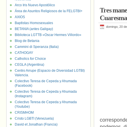
Arco Iris Nuevo Apostólico
Tres maner
Área de Asuntos Religiosos de la FELGTBI+
Cuaresma.
AXIOS
Baptistas Homosexuales
domingo, 20 d
BETANIA (antes Galigay)
Biblioteca LGTTB «Oscar Hermes Villordo»
Blog de Betania
Cammini di Speranza (Italia)
CATHOGAY
Catholics for Choice
CEGLA (Argentina)
Centro Arrupe (Espacio de Diversidad LGTBI)
Valencia.
Colectivo Teresa de Cepeda y Ahumada
(Facebook)
Colectivo Teresa de Cepeda y Ahumada
(Instagram)
Colectivo Teresa de Cepeda y Ahumada
(Youtube)
CRISMHOM
Cristo LGBTI (Venezuela)
correspond
David et Jonathan (Francia)
podemos di