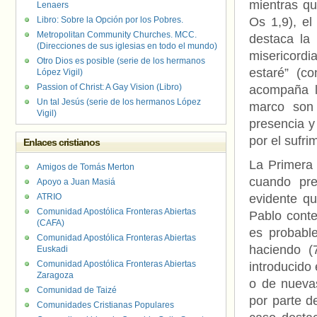
mientras qu
Lenaers
Libro: Sobre la Opción por los Pobres.
Os 1,9), el
Metropolitan Community Churches. MCC.
destaca la
(Direcciones de sus iglesias en todo el mundo)
misericordi
Otro Dios es posible (serie de los hermanos
estaré” (c
López Vigil)
Passion of Christ: A Gay Vision (Libro)
acompaña la
Un tal Jesús (serie de los hermanos López
marco son 
Vigil)
presencia y
por el sufr
Enlaces cristianos
La Primera
Amigos de Tomás Merton
cuando pre
Apoyo a Juan Masiá
ATRIO
evidente q
Comunidad Apostólica Fronteras Abiertas
Pablo conte
(CAFA)
es probabl
Comunidad Apostólica Fronteras Abiertas
haciendo (
Euskadi
Comunidad Apostólica Fronteras Abiertas
introducido 
Zaragoza
o de nuevas
Comunidad de Taizé
por parte d
Comunidades Cristianas Populares