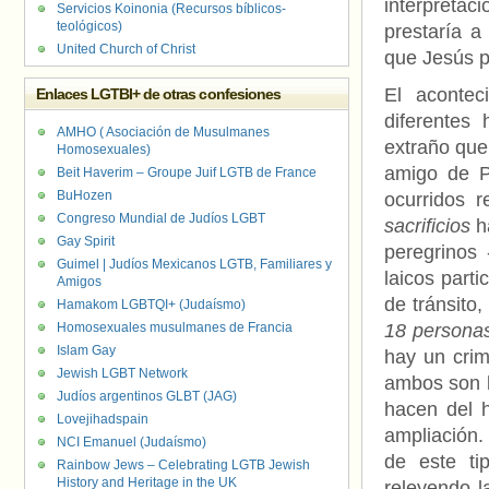
interpreta
Servicios Koinonia (Recursos bíblicos-
teológicos)
prestaría a
United Church of Christ
que Jesús pr
El acontec
Enlaces LGTBI+ de otras confesiones
diferentes
AMHO ( Asociación de Musulmanes
extraño que
Homosexuales)
amigo de P
Beit Haverim – Groupe Juif LGTB de France
BuHozen
ocurridos r
Congreso Mundial de Judíos LGBT
sacrificios
ha
Gay Spirit
peregrinos 
Guimel | Judíos Mexicanos LGTB, Familiares y
laicos parti
Amigos
de tránsito,
Hamakom LGBTQI+ (Judaísmo)
Homosexuales musulmanes de Francia
18 persona
Islam Gay
hay un crim
Jewish LGBT Network
ambos son l
Judíos argentinos GLBT (JAG)
hacen del h
Lovejihadspain
ampliación.
NCI Emanuel (Judaísmo)
de este t
Rainbow Jews – Celebrating LGTB Jewish
History and Heritage in the UK
releyendo l