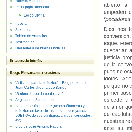
Nuevos Miembros
abierto a 
Pedagogía oracional
empedernid
Lectio Divina
“pecadores 
Poesía
Dios nos t
Sexualidad
conversión
Tablón de Anuncios
Testimonios
toque. Fuer
Una batería de buenas noticias
quedarían a
justicia pr
Enlaces de Interés
de la conve
pues no est
Blogs Personales inclusivos
ídolos. Ad
"Artículos para la reflexión" – Blog personal de
porque no e
Juan Carlos Urquhart de Barros.
primer paso
"Sedom. Indebidamente tuyo"
es ceder al
Anglicanum Scriptorium
Blog de Jesús Donaire (acompañamiento y
de amor que
reflexión en favor de las personas creyentes
de capitula
LGBTIQ+, de sus familiares, amigos, conocidos,
etc)
nuestras re
Blog de José Antonio Pagola
ante su mi