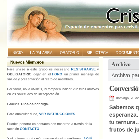
INICIO
LA PALABRA
ORATORIO
BIBLIOTECA
DOCUMENT
Nuevos Miembros
Archivo
Para unirse a este grupo es necesario
REGISTRARSE
y
OBLIGATORIO
dejar en el
FORO
un primer mensaje de
Archivo pa
saludo y presentación al resto de miembros.
Conversió
Por favor, no lo olvidéis, ni tampoco indicar vuestros motivos
en las solicitudes de incorporación.
domingo, 20 d
Gracias.
Dios os bendiga.
Sabemos qu
esperanza…
Para cualquier duda,
VER INSTRUCCIONES
.
tu ternura
Puedes ponerte en contacto con nosotros a través de la
frutos de 
sección
CONTACTO
.
Y si quieres ayuda más personalizada escríbenos
AQUÍ