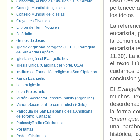
caso destac
Concordia, el blog de Oswaldo Gallo Serrato
pertenece a
Consejo Mundial de Iglesias
Consejo Mundial de Iglesias
los ídolos.
Creyentes Diverses
La referenc
El blog de Henri Nouwen
eucaristía,
Fe Adulta
la comunida
Grupos de Jesús
Iglesia Anglicana Zaragoza (I.E.R.E) Parroquia
eucaristía t
de San Andres Apóstol
11,30). La i
Iglesia según el Evangelio hoy
el texto li
Iglesia Unida (Carolina del Norte, USA)
cuidarnos d
Instituto de Formación religiosa «San Cipriano»
conclusión y
Kairos Evangelio
La otra Iglesia.
El
Evangeli
Lupa Protestante
muchos tex
Misión Sacerdotal Tercermundista (Argentina)
desordenado
Misión Sacerdotal Tercermundista (Chile)
la forma co
Parroquia de San Esteban (Iglesia Anglicana
de Toronto, Canadá)
“
creen que
PodcastyRadio (Cristianos)
una parábo
Por tantas
histórica, 
Redes Cristianas