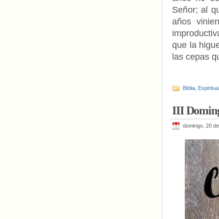
Señor; al q
años vinie
improductiv
que la higu
las cepas q
Biblia
,
Espiritua
III Domin
domingo, 20 d