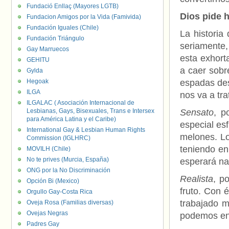
Fundació Enllaç (Mayores LGTB)
Dios pide h
Fundacion Amigos por la Vida (Famivida)
Fundación Iguales (Chile)
La historia 
Fundación Triángulo
seriamente,
Gay Marruecos
esta exhort
GEHITU
a caer sobr
Gylda
Hegoak
espadas de
ILGA
nos va a tra
ILGALAC ( Asociación Internacional de
Lesbianas, Gays, Bisexuales, Trans e Intersex
Sensato
, p
para América Latina y el Caribe)
especial es
International Gay & Lesbian Human Rights
melones. L
Commission (IGLHRC)
teniendo en
MOVILH (Chile)
No te prives (Murcia, España)
esperará na
ONG por la No Discriminación
Realista
, p
Opción Bi (Mexico)
fruto. Con 
Orgullo Gay-Costa Rica
trabajado m
Oveja Rosa (Familias diversas)
Ovejas Negras
podemos eng
Padres Gay