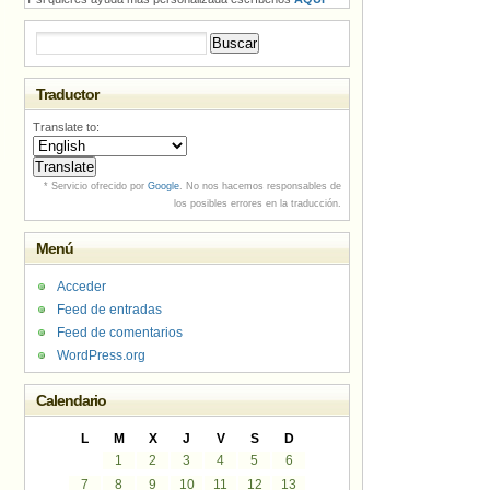
Buscar:
Traductor
Translate to:
* Servicio ofrecido por
Google
. No nos hacemos responsables de
los posibles errores en la traducción.
Menú
Acceder
Feed de entradas
Feed de comentarios
WordPress.org
Calendario
L
M
X
J
V
S
D
1
2
3
4
5
6
7
8
9
10
11
12
13