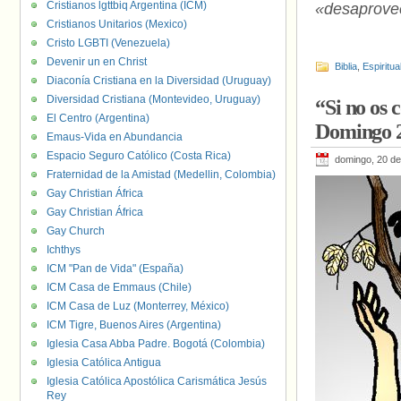
Cristianos lgttbiq Argentina (ICM)
«desaprovec
Cristianos Unitarios (Mexico)
Cristo LGBTI (Venezuela)
Devenir un en Christ
Biblia
,
Espiritua
Diaconía Cristiana en la Diversidad (Uruguay)
Diversidad Cristiana (Montevideo, Uruguay)
“Si no os 
El Centro (Argentina)
Domingo 2
Emaus-Vida en Abundancia
Espacio Seguro Católico (Costa Rica)
domingo, 20 d
Fraternidad de la Amistad (Medellin, Colombia)
Gay Christian África
Gay Christian África
Gay Church
Ichthys
ICM "Pan de Vida" (España)
ICM Casa de Emmaus (Chile)
ICM Casa de Luz (Monterrey, México)
ICM Tigre, Buenos Aires (Argentina)
Iglesia Casa Abba Padre. Bogotá (Colombia)
Iglesia Católica Antigua
Iglesia Católica Apostólica Carismática Jesús
Rey