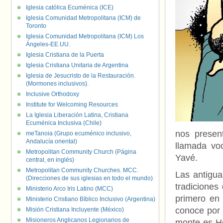
Iglesia católica Ecuménica (ICE)
Iglesia Comunidad Metropolitana (ICM) de
Toronto
Iglesia Comunidad Metropolitana (ICM) Los
Ángeles-EE.UU.
Iglesia Cristiana de la Puerta
Iglesia Cristiana Unitaria de Argentina
Iglesia de Jesucristo de la Restauración.
(Mormones inclusivos).
Inclusive Orthodoxy
Institute for Welcoming Resources
La Iglesia Liberación Latina, Cristiana
Ecuménica Inclusiva (Chile)
nos presen
meTanoia (Grupo ecuménico inclusivo,
Andalucía oriental)
llamada vo
Metropolitan Community Church (Página
Yavé.
central, en inglés)
Metropolitan Community Churches. MCC.
Las antigua
(Direcciones de sus iglesias en todo el mundo)
tradiciones
Ministerio Arco Iris Latino (MCC)
primero en
Ministerio Cristiano Bíblico Inclusivo (Argentina)
conoce por 
Misión Cristiana Incluyente (México)
Misioneros Anglicanos Legionarios de
monte es Ho