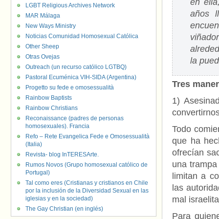
en ella
LGBT Religious Archives Network
años l
MAR Málaga
encuent
New Ways Ministry
viñado
Noticias Comunidad Homosexual Católica
Other Sheep
alreded
Otras Ovejas
la pued
Outreach (un recurso católico LGTBQ)
Pastoral Ecuménica VIH-SIDA (Argentina)
Tres maner
Progetto su fede e omosessualità
Rainbow Baptists
1) Asesinad
Rainbow Christians
convertirnos
Reconaissance (padres de personas
homosexuales). Francia
Todo comien
Refo – Rete Evangelica Fede e Omosessualità
que ha hech
(Italia)
ofrecían sac
Revista- blog InTERESArte.
una trampa 
Rumos Novos (Grupo homosexual católico de
Portugal)
limitan a c
Tal como eres (Cristianas y cristianos en Chile
las autorida
por la inclusión de la Diversidad Sexual en las
mal israelita
iglesias y en la sociedad)
The Gay Christian (en inglés)
Para quiene