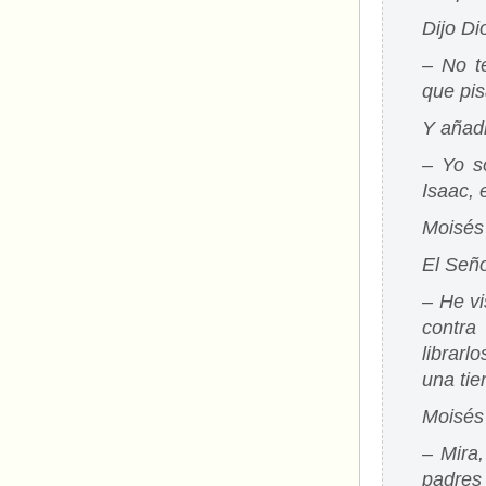
Dijo Di
– No te
que pis
Y añad
– Yo s
Isaac, 
Moisés 
El Seño
– He vi
contra
librarl
una tie
Moisés 
– Mira,
padres