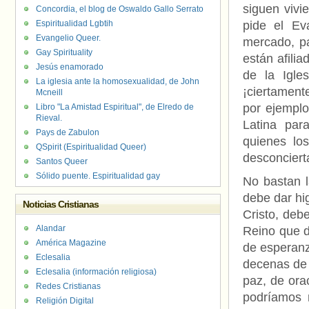
siguen vivi
Concordia, el blog de Oswaldo Gallo Serrato
Espiritualidad Lgbtih
pide el Ev
Evangelio Queer.
mercado, pa
Gay Spirituality
están afili
Jesús enamorado
de la Igle
La iglesia ante la homosexualidad, de John
¡ciertament
Mcneill
por ejempl
Libro "La Amistad Espiritual", de Elredo de
Rieval.
Latina par
Pays de Zabulon
quienes lo
QSpirit (Espiritualidad Queer)
desconciert
Santos Queer
Sólido puente. Espiritualidad gay
No bastan l
debe dar hi
Noticias Cristianas
Cristo, debe
Alandar
Reino que dé
América Magazine
de esperanz
Eclesalia
decenas de 
Eclesalia (información religiosa)
paz, de ora
Redes Cristianas
podríamos 
Religión Digital