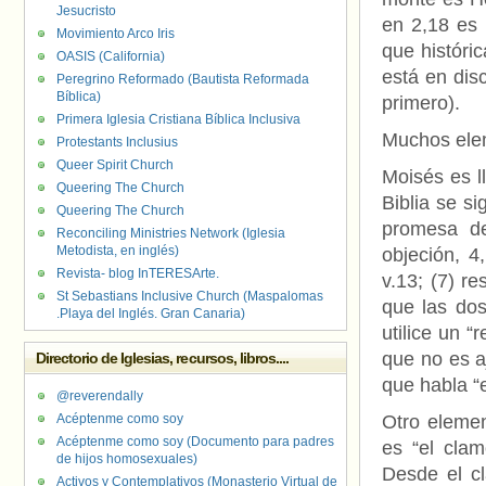
Jesucristo
en 2,18 es 
Movimiento Arco Iris
que históri
OASIS (California)
está en disc
Peregrino Reformado (Bautista Reformada
Bíblica)
primero).
Primera Iglesia Cristiana Bíblica Inclusiva
Muchos elem
Protestants Inclusius
Queer Spirit Church
Moisés es l
Queering The Church
Biblia se si
Queering The Church
promesa de
Reconciling Ministries Network (Iglesia
Metodista, en inglés)
objeción, 4
Revista- blog InTERESArte.
v.13; (7) r
St Sebastians Inclusive Church (Maspalomas
que las do
.Playa del Inglés. Gran Canaria)
utilice un “
que no es a
Directorio de Iglesias, recursos, libros....
que habla “
@reverendally
Acéptenme como soy
Otro elemen
Acéptenme como soy (Documento para padres
es “el clam
de hijos homosexuales)
Desde el cl
Activos y Contemplativos (Monasterio Virtual de