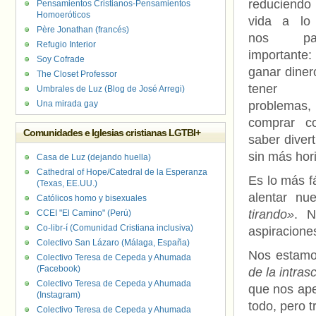
reduciend
Pensamientos Cristianos-Pensamientos
Homoeróticos
vida a lo
Père Jonathan (francés)
nos par
Refugio Interior
importante:
Soy Cofrade
ganar diner
The Closet Professor
tener
Umbrales de Luz (Blog de José Arregi)
Una mirada gay
problemas,
comprar co
Comunidades e Iglesias cristianas LGTBI+
saber dive
sin más hori
Casa de Luz (dejando huella)
Cathedral of Hope/Catedral de la Esperanza
Es lo más f
(Texas, EE.UU.)
alentar nu
Católicos homo y bisexuales
tirando»
. 
CCEI "El Camino" (Perú)
Co-libr-í (Comunidad Cristiana inclusiva)
aspiracione
Colectivo San Lázaro (Málaga, España)
Nos estamos
Colectivo Teresa de Cepeda y Ahumada
(Facebook)
de la intra
Colectivo Teresa de Cepeda y Ahumada
que nos ape
(Instagram)
todo, pero 
Colectivo Teresa de Cepeda y Ahumada