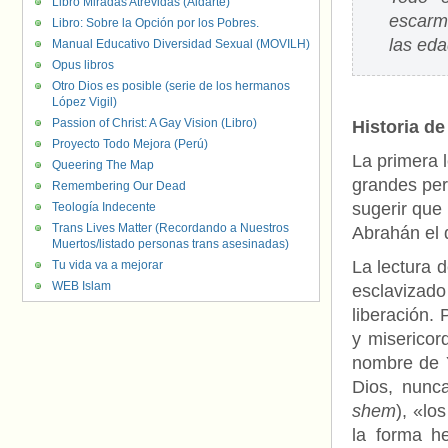
Libro Miradas Atrevidas (Aldarte)
escarmi
Libro: Sobre la Opción por los Pobres.
las eda
Manual Educativo Diversidad Sexual (MOVILH)
Opus libros
Otro Dios es posible (serie de los hermanos
López Vigil)
Passion of Christ: A Gay Vision (Libro)
Historia de
Proyecto Todo Mejora (Perú)
La primera 
Queering The Map
grandes per
Remembering Our Dead
sugerir que 
Teología Indecente
Trans Lives Matter (Recordando a Nuestros
Abrahán el 
Muertos/listado personas trans asesinadas)
La lectura 
Tu vida va a mejorar
WEB Islam
esclavizado
liberación. 
y misericor
nombre de Y
Dios, nunc
shem
), «lo
la forma he