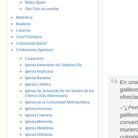
Biblia Queer
Otro Dios es posible
Biblioteca
Budismo
Caverna
Cine/TV/Videos
Comunidad Bahá'í
Cristianismo (Iglesias)
Cuáqueros
Iglesia Adventista del Séptimo Día
Iglesia Anglicana
Iglesia Bautista
En una 
Iglesia Católica
galile
Iglesia de Jesucristo de los Santos de los
Últimos Días (Mormones)
ofrecía
Iglesia de la Comunidad Metropolitana
–
“¿Pen
Iglesia Inclusiva
galile
Iglesia Luterana
conver
Iglesia Menonita
Iglesia Metodista
murier
Iglesia Ortodoxa
culpab