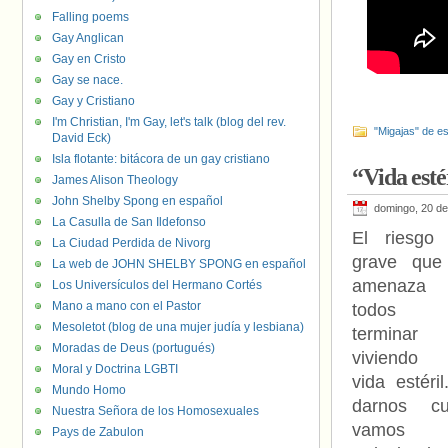
Falling poems
Gay Anglican
Gay en Cristo
Gay se nace.
Gay y Cristiano
I'm Christian, I'm Gay, let's talk (blog del rev.
"Migajas" de es
David Eck)
Isla flotante: bitácora de un gay cristiano
“Vida esté
James Alison Theology
John Shelby Spong en español
domingo, 20 d
La Casulla de San Ildefonso
El riesgo
La Ciudad Perdida de Nivorg
grave que
La web de JOHN SHELBY SPONG en español
amenaz
Los Universículos del Hermano Cortés
Mano a mano con el Pastor
todos
Mesoletot (blog de una mujer judía y lesbiana)
terminar
Moradas de Deus (portugués)
viviendo
Moral y Doctrina LGBTI
vida estéril
Mundo Homo
darnos cu
Nuestra Señora de los Homosexuales
vamos
Pays de Zabulon