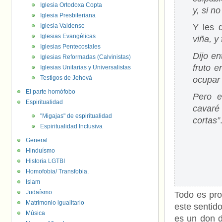
Iglesia Ortodoxa Copta
y, si n
Iglesia Presbiteriana
Iglesia Valdense
Y les 
Iglesias Evangélicas
viña, y
Iglesias Pentecostales
Dijo en
Iglesias Reformadas (Calvinistas)
fruto e
Iglesias Unitarias y Universalistas
Testigos de Jehová
ocupar 
El parte homófobo
Pero e
Espiritualidad
cavaré 
"Migajas" de espiritualidad
cortas”
Espiritualidad Inclusiva
General
Hinduísmo
Historia LGTBI
Homofobia/ Transfobia.
Islam
Judaísmo
Todo es pro
Matrimonio igualitario
este sentid
Música
es un don d