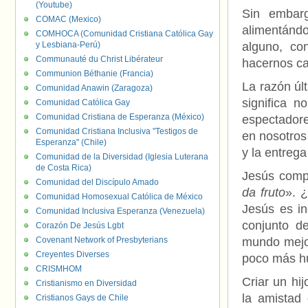
(Youtube)
Sin embarg
COMAC (Mexico)
alimentánd
COMHOCA (Comunidad Cristiana Católica Gay
y Lesbiana-Perú)
alguno, co
Communauté du Christ Libérateur
hacernos ca
Communion Béthanie (Francia)
La razón últ
Comunidad Anawin (Zaragoza)
significa 
Comunidad Católica Gay
Comunidad Cristiana de Esperanza (México)
espectadore
Comunidad Cristiana Inclusiva "Testigos de
en nosotros
Esperanza" (Chile)
y la entreg
Comunidad de la Diversidad (Iglesia Luterana
de Costa Rica)
Jesús comp
Comunidad del Discípulo Amado
da fruto
». 
Comunidad Homosexual Católica de México
Jesús es in
Comunidad Inclusiva Esperanza (Venezuela)
conjunto de
Corazón De Jesús Lgbt
Covenant Network of Presbyterians
mundo mejor
Creyentes Diverses
poco más 
CRISMHOM
Criar un hij
Cristianismo en Diversidad
la amistad
Cristianos Gays de Chile