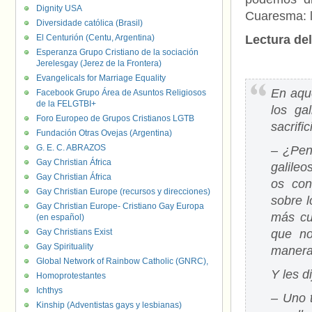
Dignity USA
Cuaresma: l
Diversidade católica (Brasil)
El Centurión (Centu, Argentina)
Lectura de
Esperanza Grupo Cristiano de la sociación
Jerelesgay (Jerez de la Frontera)
Evangelicals for Marriage Equality
En aqu
Facebook Grupo Área de Asuntos Religiosos
de la FELGTBI+
los ga
Foro Europeo de Grupos Cristianos LGTB
sacrifi
Fundación Otras Ovejas (Argentina)
G. E. C. ABRAZOS
– ¿Pen
Gay Christian África
galile
Gay Christian África
os con
Gay Christian Europe (recursos y direcciones)
sobre l
Gay Christian Europe- Cristiano Gay Europa
más cu
(en español)
Gay Christians Exist
que no
Gay Spirituality
manera
Global Network of Rainbow Catholic (GNRC),
Y les d
Homoprotestantes
Ichthys
– Uno t
Kinship (Adventistas gays y lesbianas)