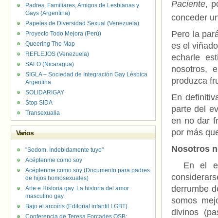
Paciente
, p
Padres, Familiares, Amigos de Lesbianas y
Gays (Argentina)
conceder u
Papeles de Diversidad Sexual (Venezuela)
Pero la par
Proyecto Todo Mejora (Perú)
Queering The Map
es el viñado
REFLEJOS (Venezuela)
echarle es
SAFO (Nicaragua)
nosotros, 
SIGLA – Sociedad de Integración Gay Lésbica
produzca fr
Argentina
SOLIDARIGAY
En definitiv
Stop SIDA
parte del e
Transexualia
en no dar f
por más que
Varios
Nosotros no
"Sedom. Indebidamente tuyo"
Acéptenme como soy
En el eva
Acéptenme como soy (Documento para padres
considerar
de hijos homosexuales)
derrumbe de
Arte e Historia gay. La historia del amor
masculino gay.
somos mejo
Bajo el arcoíris (Editorial infantil LGBT).
divinos (p
Conferencia de Teresa Forcades OSB: