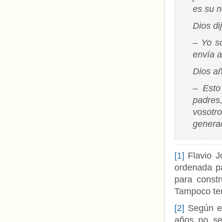
es su 
Dios di
– Yo so
envía a
Dios añ
– Esto
padres,
vosotr
genera
[1]
Flavio J
ordenada pa
para constr
Tampoco ten
[2]
Según el 
años no se