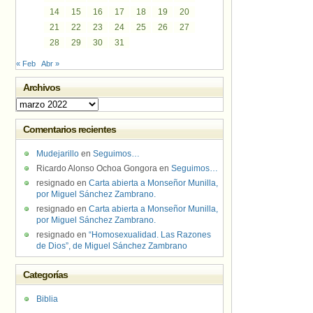
14
15
16
17
18
19
20
21
22
23
24
25
26
27
28
29
30
31
« Feb
Abr »
Archivos
Archivos
Comentarios recientes
Mudejarillo
en
Seguimos…
Ricardo Alonso Ochoa Gongora
en
Seguimos…
resignado
en
Carta abierta a Monseñor Munilla,
por Miguel Sánchez Zambrano.
resignado
en
Carta abierta a Monseñor Munilla,
por Miguel Sánchez Zambrano.
resignado
en
“Homosexualidad. Las Razones
de Dios”, de Miguel Sánchez Zambrano
Categorías
Biblia