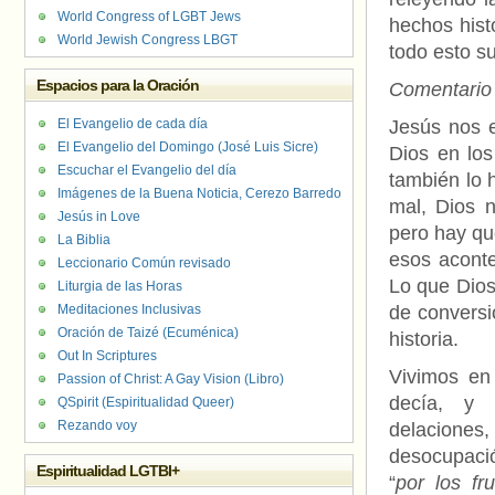
World Congress of LGBT Jews
hechos hist
World Jewish Congress LBGT
todo esto s
Espacios para la Oración
Comentario
El Evangelio de cada día
Jesús nos e
El Evangelio del Domingo (José Luis Sicre)
Dios en los
Escuchar el Evangelio del día
también lo 
Imágenes de la Buena Noticia, Cerezo Barredo
mal, Dios n
Jesús in Love
pero hay qu
La Biblia
esos aconte
Leccionario Común revisado
Lo que Dios
Liturgia de las Horas
Meditaciones Inclusivas
de conversi
Oración de Taizé (Ecuménica)
historia.
Out In Scriptures
Vivimos en 
Passion of Christ: A Gay Vision (Libro)
decía, y l
QSpirit (Espiritualidad Queer)
Rezando voy
delacion
desocupació
Espiritualidad LGTBI+
“
por los fr