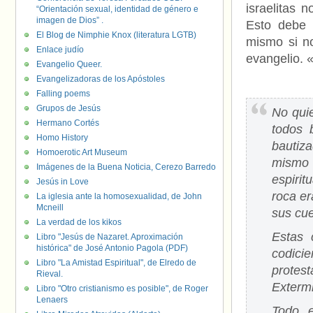
israelitas 
“Orientación sexual, identidad de género e
imagen de Dios” .
Esto debe 
El Blog de Nimphie Knox (literatura LGTB)
mismo si no
Enlace judío
evangelio. 
Evangelio Queer.
Evangelizadoras de los Apóstoles
Falling poems
Grupos de Jesús
No qui
Hermano Cortés
todos 
Homo History
bautiz
Homoerotic Art Museum
mismo 
Imágenes de la Buena Noticia, Cerezo Barredo
espirit
Jesús in Love
roca er
La iglesia ante la homosexualidad, de John
Mcneill
sus cue
La verdad de los kikos
Estas 
Libro "Jesús de Nazaret. Aproximación
histórica" de José Antonio Pagola (PDF)
codici
Libro "La Amistad Espiritual", de Elredo de
prote
Rieval.
Exterm
Libro "Otro cristianismo es posible", de Roger
Lenaers
Todo e