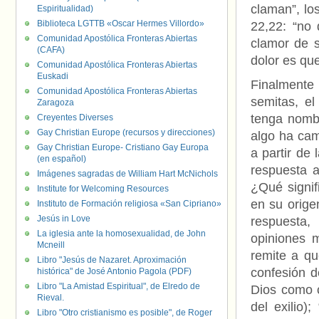
claman”, los
Espiritualidad)
Biblioteca LGTTB «Oscar Hermes Villordo»
22,22: “no 
Comunidad Apostólica Fronteras Abiertas
clamor de s
(CAFA)
dolor es que
Comunidad Apostólica Fronteras Abiertas
Euskadi
Finalmente 
Comunidad Apostólica Fronteras Abiertas
semitas, el
Zaragoza
tenga nombr
Creyentes Diverses
Gay Christian Europe (recursos y direcciones)
algo ha cam
Gay Christian Europe- Cristiano Gay Europa
a partir de
(en español)
respuesta a
Imágenes sagradas de William Hart McNichols
¿Qué signif
Institute for Welcoming Resources
en su origen
Instituto de Formación religiosa «San Cipriano»
Jesús in Love
respuesta, 
La iglesia ante la homosexualidad, de John
opiniones m
Mcneill
remite a qu
Libro "Jesús de Nazaret. Aproximación
confesión 
histórica" de José Antonio Pagola (PDF)
Libro "La Amistad Espiritual", de Elredo de
Dios como c
Rieval.
del exilio)
Libro "Otro cristianismo es posible", de Roger