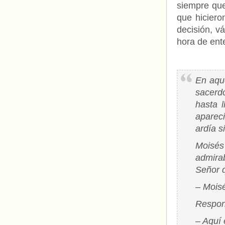
siempre que
que hiciero
decisión, vá
hora de ent
En aque
sacerd
hasta 
apareci
ardía s
Moisés
admira
Señor q
– Mois
Respon
– Aquí 