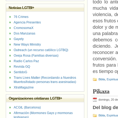
todo lo ant
Noticias LGTBI+
mucha vida
violencia, d
76 Crimes
esos frutos 
Agencia Presentes
dolor y de 
CromosomaX
una palabra
Dos Manzanas
Gayety
debemos c
New Ways Ministry
diciendo. 
Outreach (un recurso católico LGTBQ)
reconocer a
Oveja Rosa (Familias diversas)
conversión.
Radio Carlos Paz
frutos para
Revista GQ
es tiempo 
SentidoG
Trans Lives Matter (Recordando a Nuestros
Biblia
,
Espiritua
Muertos/listado personas trans asesinadas)
XtraMagazine
Pikaza
Organizaciones cristianas LGTBI+
domingo, 20 d
Del blog de
ACGIL (Barcelona)
Afirmación (Mormones Gays y mormonas
Biblia
,
Espiritua
lesbianas)