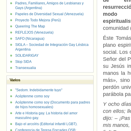
de ent
Padres, Familiares, Amigos de Lesbianas y
resurrec
Gays (Argentina)
modo
Papeles de Diversidad Sexual (Venezuela)
Proyecto Todo Mejora (Perú)
espiritualis
Queering The Map
comunidad 
REFLEJOS (Venezuela)
Éste Tomás
SAFO (Nicaragua)
plano espir
SIGLA – Sociedad de Integración Gay Lésbica
Argentina
social. Los 
SOLIDARIGAY
Señor del P
Stop SIDA
su Jesús in
Transexualia
manos la hu
más», sino
Varios
perdón univ
"Sedom. Indebidamente tuyo"
parábola pa
Acéptenme como soy
Acéptenme como soy (Documento para padres
Y ocho días
de hijos homosexuales)
con ellos; 
Arte e Historia gay. La historia del amor
dijo: – ¡Pa
masculino gay.
Bajo el arcoíris (Editorial infantil LGBT).
mis manos, 
Conferencia de Teresa Forcades OSB: