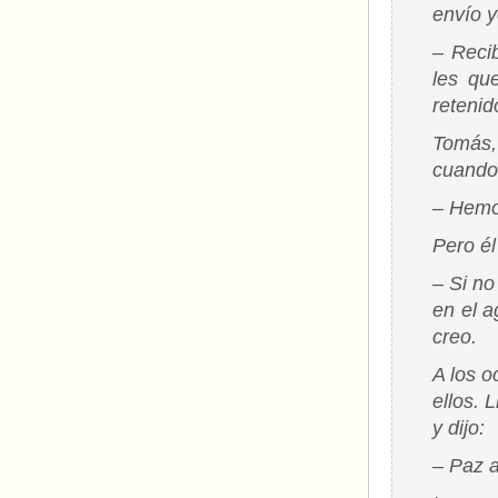
envío y
– Recib
les qu
retenid
Tomás,
cuando 
– Hemos
Pero él
– Si no
en el a
creo.
A los o
ellos. 
y dijo:
– Paz a