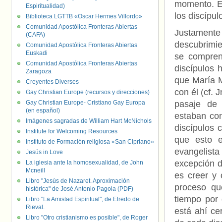
momento. Es
Espiritualidad)
los discípu
Biblioteca LGTTB «Oscar Hermes Villordo»
Comunidad Apostólica Fronteras Abiertas
Justamente
(CAFA)
descubrimie
Comunidad Apostólica Fronteras Abiertas
Euskadi
se compren
Comunidad Apostólica Fronteras Abiertas
discípulos
Zaragoza
que María M
Creyentes Diverses
con él (cf. 
Gay Christian Europe (recursos y direcciones)
Gay Christian Europe- Cristiano Gay Europa
pasaje de 
(en español)
estaban con
Imágenes sagradas de William Hart McNichols
discípulos 
Institute for Welcoming Resources
que esto 
Instituto de Formación religiosa «San Cipriano»
evangelist
Jesús in Love
excepción d
La iglesia ante la homosexualidad, de John
Mcneill
es creer y 
Libro "Jesús de Nazaret. Aproximación
proceso qu
histórica" de José Antonio Pagola (PDF)
tiempo por
Libro "La Amistad Espiritual", de Elredo de
Rieval.
está ahí c
Libro "Otro cristianismo es posible", de Roger