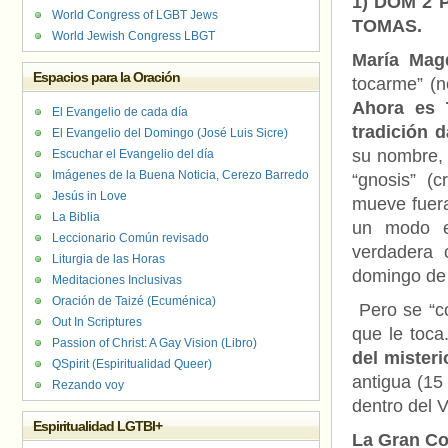
1) DOM 2 
World Congress of LGBT Jews
TOMAS.
World Jewish Congress LBGT
María Mag
Espacios para la Oración
tocarme” (n
Ahora es 
El Evangelio de cada día
tradición 
El Evangelio del Domingo (José Luis Sicre)
su nombre, 
Escuchar el Evangelio del día
Imágenes de la Buena Noticia, Cerezo Barredo
“gnosis” (c
Jesús in Love
mueve fuera
La Biblia
un modo es
Leccionario Común revisado
verdadera 
Liturgia de las Horas
domingo de 
Meditaciones Inclusivas
Oración de Taizé (Ecuménica)
Pero se “co
Out In Scriptures
que le toca
Passion of Christ: A Gay Vision (Libro)
del misteri
QSpirit (Espiritualidad Queer)
antigua (15
Rezando voy
dentro del 
Espiritualidad LGTBI+
La Gran Co