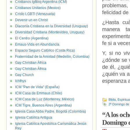
Cristianos lgttbiq Argentina (ICM)
problemas,
Cristianos Unitarios (Mexico)
felicidad de
Cristo LGBTI (Venezuela)
Devenir un en Christ
¿Hasta cuá
Diaconía Cristiana en la Diversidad (Uruguay)
manera t
Diversidad Cristiana (Montevideo, Uruguay)
experiment
El Centro (Argentina)
fe si a vec
Emaus-Vida en Abundancia
Espacio Seguro Católico (Costa Rica)
Y, si no vi
Fraternidad de la Amistad (Medellin, Colombia)
¿dónde se va
Gay Christian África
de él, ¿qui
Gay Christian África
¿quién va a
Gay Church
esperanza a
Ichthys
ICM "Pan de Vida" (España)
ICM Casa de Emmaus (Chile)
ICM Casa de Luz (Monterrey, México)
Biblia
,
Espiritua
2º Domingo de
ICM Tigre, Buenos Aires (Argentina)
Iglesia Casa Abba Padre. Bogotá (Colombia)
“A los och
Iglesia Católica Antigua
Domingo d
Iglesia Católica Apostólica Carismática Jesús
Rey