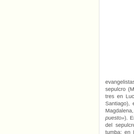
evangelista
sepulcro (
tres en Lu
Santiago),
Magdalena,
puesto»
). 
del sepulc
tumba; en 