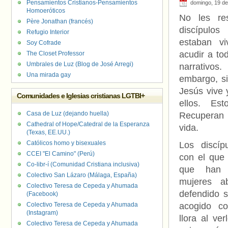
Pensamientos Cristianos-Pensamientos
domingo, 19 de
Homoeróticos
No les res
Père Jonathan (francés)
discípulo
Refugio Interior
estaban vi
Soy Cofrade
acudir a to
The Closet Professor
Umbrales de Luz (Blog de José Arregi)
narrativo
Una mirada gay
embargo, s
Jesús vive 
Comunidades e Iglesias cristianas LGTBI+
ellos. Est
Casa de Luz (dejando huella)
Recuperan
Cathedral of Hope/Catedral de la Esperanza
vida.
(Texas, EE.UU.)
Católicos homo y bisexuales
Los discíp
CCEI "El Camino" (Perú)
con el que 
Co-libr-í (Comunidad Cristiana inclusiva)
que han 
Colectivo San Lázaro (Málaga, España)
mujeres a
Colectivo Teresa de Cepeda y Ahumada
defendido s
(Facebook)
Colectivo Teresa de Cepeda y Ahumada
acogido c
(Instagram)
llora al ve
Colectivo Teresa de Cepeda y Ahumada