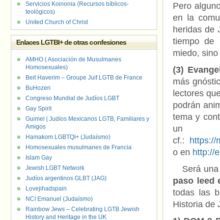
Servicios Koinonia (Recursos bíblicos-
Pero alguno
teológicos)
en la comun
United Church of Christ
heridas de 
tiempo de 
Enlaces LGTBI+ de otras confesiones
miedo, sino
AMHO ( Asociación de Musulmanes
Homosexuales)
(3) Evange
Beit Haverim – Groupe Juif LGTB de France
más gnóstica
BuHozen
lectores qu
Congreso Mundial de Judíos LGBT
podrán anim
Gay Spirit
tema y cont
Guimel | Judíos Mexicanos LGTB, Familiares y
Amigos
un li
Hamakom LGBTQI+ (Judaísmo)
cf.:
https:/
Homosexuales musulmanes de Francia
o en
http:/
Islam Gay
Será una b
Jewish LGBT Network
Judíos argentinos GLBT (JAG)
paso leed 
Lovejihadspain
todas las b
NCI Emanuel (Judaísmo)
Historia de 
Rainbow Jews – Celebrating LGTB Jewish
History and Heritage in the UK