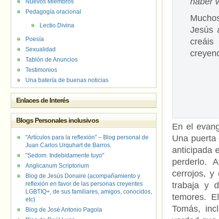
haber v
Nuevos Miembros
Pedagogía oracional
Muchos
Lectio Divina
Jesús a
Poesía
creáis
Sexualidad
creyend
Tablón de Anuncios
Testimonios
Una batería de buenas noticias
Enlaces de Interés
Blogs Personales inclusivos
En el evang
Una puerta 
"Artículos para la reflexión" – Blog personal de
Juan Carlos Urquhart de Barros.
anticipada e
"Sedom. Indebidamente tuyo"
perderlo. 
Anglicanum Scriptorium
cerrojos, y
Blog de Jesús Donaire (acompañamiento y
reflexión en favor de las personas creyentes
trabaja y 
LGBTIQ+, de sus familiares, amigos, conocidos,
temores. E
etc)
Tomás, inc
Blog de José Antonio Pagola