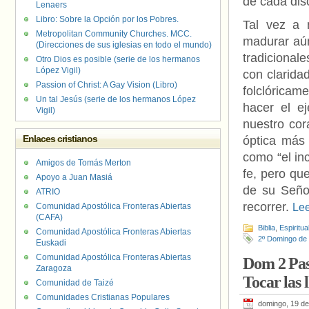
de cada dis
Lenaers
Libro: Sobre la Opción por los Pobres.
Tal vez a 
Metropolitan Community Churches. MCC.
madurar aún
(Direcciones de sus iglesias en todo el mundo)
tradicional
Otro Dios es posible (serie de los hermanos
López Vigil)
con clarida
Passion of Christ: A Gay Vision (Libro)
folclóricam
Un tal Jesús (serie de los hermanos López
hacer el ej
Vigil)
nuestro cor
Enlaces cristianos
óptica más 
como “el in
Amigos de Tomás Merton
fe, pero que
Apoyo a Juan Masiá
de su Seño
ATRIO
recorrer.
Le
Comunidad Apostólica Fronteras Abiertas
(CAFA)
Biblia
,
Espiritua
Comunidad Apostólica Fronteras Abiertas
2º Domingo de
Euskadi
Comunidad Apostólica Fronteras Abiertas
Dom 2 Pas
Zaragoza
Tocar las 
Comunidad de Taizé
Comunidades Cristianas Populares
domingo, 19 de