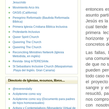
Jesucristo
Movimiento Arco Iris
entonces e
OASIS (California)
asunto part
Peregrino Reformado (Bautista Reformada
Jesús es la
Bíblica)
cual tiende
Primera Iglesia Cristiana Bíblica Inclusiva
Protestants Inclusius
primera le
Queer Spirit Church
horizonte 
Queering The Church
concretos d
Queering The Church
Las fallas,
Reconciling Ministries Network (Iglesia
Metodista, en inglés)
una comunid
Revista- blog InTERESArte.
de que no s
St Sebastians Inclusive Church (Maspalomas
pueden perc
.Playa del Inglés. Gran Canaria)
todo caso n
Directorio de Iglesias, recursos, libros....
el proyect
sangre y en
@reverendally
resucitó, p
Acéptenme como soy
nos comprom
Acéptenme como soy (Documento para padres
de hijos homosexuales)
con nosot
Activos y Contemplativos (Monasterio Virtual de