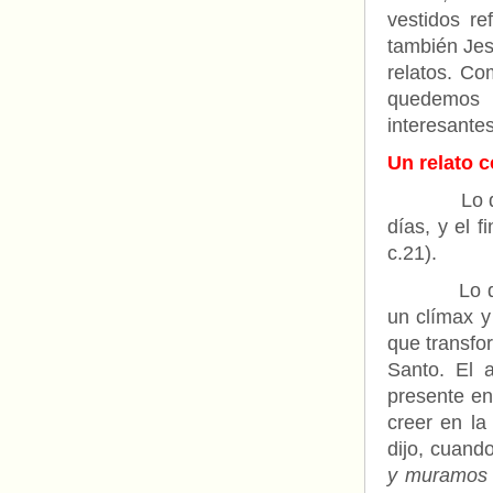
vestidos re
también Jes
relatos. Co
quedemos 
interesantes
Un relato c
Lo 
días, y el f
c.21).
Lo que ocu
un clímax y
que transfor
Santo. El 
presente en
creer en la
dijo, cuand
y muramos 