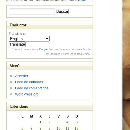
Buscar:
Traductor
Translate to:
* Servicio ofrecido por
Google
. No nos hacemos responsables de
los posibles errores en la traducción.
Menú
Acceder
Feed de entradas
Feed de comentarios
WordPress.org
Calendario
L
M
X
J
V
S
D
1
2
3
4
5
6
7
8
9
10
11
12