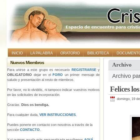
INICIO
LA PALABRA
ORATORIO
BIBLIOTECA
DOCUMENT
Nuevos Miembros
Archivo
Para unirse a este grupo es necesario
REGISTRARSE
y
OBLIGATORIO
dejar en el
FORO
un primer mensaje de
Archivo pa
saludo y presentación al resto de miembros.
Felices los
Por favor, no lo olvidéis, ni tampoco indicar vuestros motivos
en las solicitudes de incorporación.
domingo, 19 de
Gracias.
Dios os bendiga.
Para cualquier duda,
VER INSTRUCCIONES
.
Puedes ponerte en contacto con nosotros a través de la
sección
CONTACTO
.
Y si quieres ayuda más personalizada escríbenos
AQUÍ