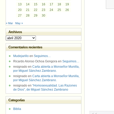
13
14
15
16
17
18
19
20
21
22
23
24
25
26
27
28
29
30
« Mar
May »
Archivos
Archivos
Comentarios recientes
Mudejarillo
en
Seguimos…
Ricardo Alonso Ochoa Gongora
en
Seguimos…
resignado
en
Carta abierta a Monseñor Munilla,
por Miguel Sánchez Zambrano.
resignado
en
Carta abierta a Monseñor Munilla,
por Miguel Sánchez Zambrano.
resignado
en
“Homosexualidad. Las Razones
de Dios”, de Miguel Sánchez Zambrano
Categorías
Biblia