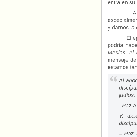
entra en su 
Al cabo d
especialmen
y darnos la 
El epílogo 
podría hab
Mesías, el 
mensaje de
estamos tan
Al ano
discíp
judíos.
–Paz a 
Y, dic
discípu
– Paz 