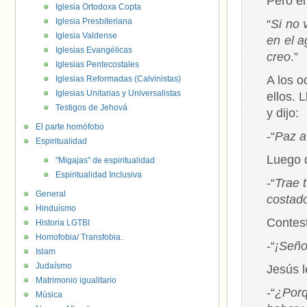
Pero él
Iglesia Ortodoxa Copta
Iglesia Presbiteriana
“
Si no 
Iglesia Valdense
en el a
Iglesias Evangélicas
creo
.”
Iglesias Pentecostales
A los o
Iglesias Reformadas (Calvinistas)
Iglesias Unitarias y Universalistas
ellos. 
Testigos de Jehová
y dijo:
El parte homófobo
-“
Paz a
Espiritualidad
Luego 
"Migajas" de espiritualidad
Espiritualidad Inclusiva
-“
Trae 
General
costado
Hinduísmo
Contes
Historia LGTBI
Homofobia/ Transfobia.
-“
¡Seño
Islam
Judaísmo
Jesús l
Matrimonio igualitario
-“
¿Porq
Música