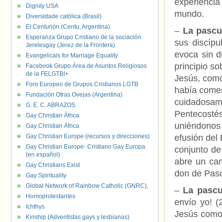
experiencia
Dignity USA
mundo.
Diversidade católica (Brasil)
El Centurión (Centu, Argentina)
–
La pascu
Esperanza Grupo Cristiano de la sociación
sus discípu
Jerelesgay (Jerez de la Frontera)
evoca sin d
Evangelicals for Marriage Equality
principio so
Facebook Grupo Área de Asuntos Religiosos
de la FELGTBI+
Jesús, como
Foro Europeo de Grupos Cristianos LGTB
había come
Fundación Otras Ovejas (Argentina)
cuidadosam
G. E. C. ABRAZOS
Pentecosté
Gay Christian África
uniéndonos 
Gay Christian África
Gay Christian Europe (recursos y direcciones)
efusión del 
Gay Christian Europe- Cristiano Gay Europa
conjunto de
(en español)
abre un cam
Gay Christians Exist
don de Pascu
Gay Spirituality
Global Network of Rainbow Catholic (GNRC),
–
La pascu
Homoprotestantes
envío yo! (
Ichthys
Jesús como 
Kinship (Adventistas gays y lesbianas)