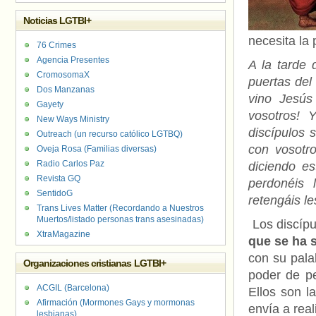
Noticias LGTBI+
necesita la 
76 Crimes
Agencia Presentes
A la tarde 
CromosomaX
puertas del 
Dos Manzanas
vino Jesús
Gayety
vosotros! 
New Ways Ministry
discípulos 
Outreach (un recurso católico LGTBQ)
con vosotr
Oveja Rosa (Familias diversas)
Radio Carlos Paz
diciendo es
Revista GQ
perdonéis 
SentidoG
retengáis le
Trans Lives Matter (Recordando a Nuestros
Muertos/listado personas trans asesinadas)
Los discípu
XtraMagazine
que se ha 
con su pala
Organizaciones cristianas LGTBI+
poder de pe
ACGIL (Barcelona)
Ellos son l
Afirmación (Mormones Gays y mormonas
envía a real
lesbianas)