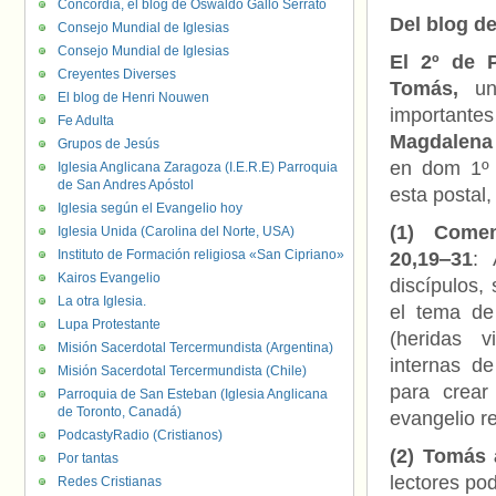
Concordia, el blog de Oswaldo Gallo Serrato
Del blog de
Consejo Mundial de Iglesias
Consejo Mundial de Iglesias
El 2º de 
Creyentes Diverses
Tomás,
uno
El blog de Henri Nouwen
importante
Fe Adulta
Magdalena
Grupos de Jesús
en dom 1º 
Iglesia Anglicana Zaragoza (I.E.R.E) Parroquia
de San Andres Apóstol
esta postal,
Iglesia según el Evangelio hoy
(1) Comen
Iglesia Unida (Carolina del Norte, USA)
Instituto de Formación religiosa «San Cipriano»
20,19‒31
: 
Kairos Evangelio
discípulos,
La otra Iglesia.
el tema de 
Lupa Protestante
(heridas v
Misión Sacerdotal Tercermundista (Argentina)
internas d
Misión Sacerdotal Tercermundista (Chile)
para crear
Parroquia de San Esteban (Iglesia Anglicana
de Toronto, Canadá)
evangelio r
PodcastyRadio (Cristianos)
(2) Tomás 
Por tantas
lectores pod
Redes Cristianas