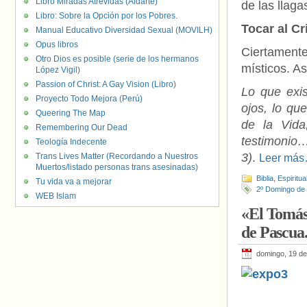
Libro Miradas Atrevidas (Aldarte)
de las llaga
Libro: Sobre la Opción por los Pobres.
Tocar al Cr
Manual Educativo Diversidad Sexual (MOVILH)
Opus libros
Ciertamente
Otro Dios es posible (serie de los hermanos
místicos. A
López Vigil)
Passion of Christ: A Gay Vision (Libro)
Lo que exis
Proyecto Todo Mejora (Perú)
ojos, lo qu
Queering The Map
de la Vid
Remembering Our Dead
testimonio…
Teología Indecente
3)
.
Trans Lives Matter (Recordando a Nuestros
Leer má
Muertos/listado personas trans asesinadas)
Biblia
,
Espiritua
Tu vida va a mejorar
2º Domingo de
WEB Islam
«El Tomás
de Pascua.
domingo, 19 de