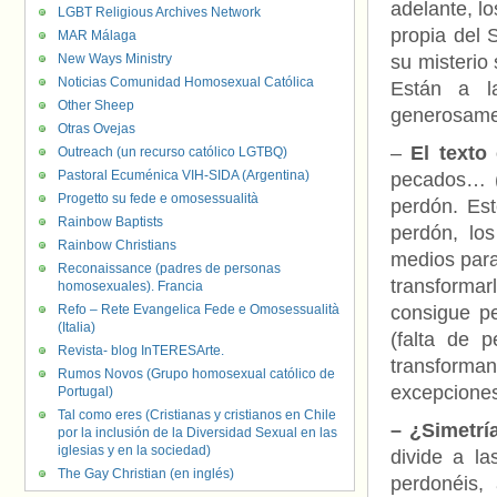
adelante, l
LGBT Religious Archives Network
propia del 
MAR Málaga
New Ways Ministry
su misterio
Noticias Comunidad Homosexual Católica
Están a la
Other Sheep
generosame
Otras Ovejas
–
El texto
Outreach (un recurso católico LGTBQ)
Pastoral Ecuménica VIH-SIDA (Argentina)
pecados… (
Progetto su fede e omosessualità
perdón. Es
Rainbow Baptists
perdón, lo
Rainbow Christians
medios para
Reconaissance (padres de personas
transformar
homosexuales). Francia
Refo – Rete Evangelica Fede e Omosessualità
consigue pe
(Italia)
(falta de 
Revista- blog InTERESArte.
transforman
Rumos Novos (Grupo homosexual católico de
excepcione
Portugal)
Tal como eres (Cristianas y cristianos en Chile
– ¿Simetrí
por la inclusión de la Diversidad Sexual en las
iglesias y en la sociedad)
divide a l
The Gay Christian (en inglés)
perdonéis,