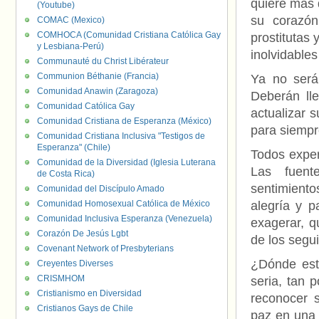
quiere más 
(Youtube)
su corazón
COMAC (Mexico)
COMHOCA (Comunidad Cristiana Católica Gay
prostitutas
y Lesbiana-Perú)
inolvidables
Communauté du Christ Libérateur
Communion Béthanie (Francia)
Ya no será
Comunidad Anawin (Zaragoza)
Deberán lle
Comunidad Católica Gay
actualizar s
Comunidad Cristiana de Esperanza (México)
para siempr
Comunidad Cristiana Inclusiva "Testigos de
Esperanza" (Chile)
Todos exper
Comunidad de la Diversidad (Iglesia Luterana
Las fuent
de Costa Rica)
sentimientos
Comunidad del Discípulo Amado
Comunidad Homosexual Católica de México
alegría y p
Comunidad Inclusiva Esperanza (Venezuela)
exagerar, q
Corazón De Jesús Lgbt
de los segu
Covenant Network of Presbyterians
¿Dónde est
Creyentes Diverses
CRISMHOM
seria, tan 
Cristianismo en Diversidad
reconocer 
Cristianos Gays de Chile
paz en una 