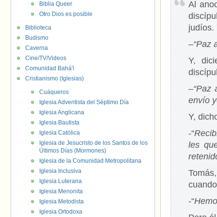
Al ano
Biblia Queer
Otro Dios es posible
discíp
judíos.
Biblioteca
Budismo
–
“Paz a
Caverna
Cine/TV/Videos
Y, dic
Comunidad Bahá'í
discípu
Cristianismo (Iglesias)
–
“Paz 
Cuáqueros
envío 
Iglesia Adventista del Séptimo Día
Iglesia Anglicana
Y, dich
Iglesia Bautista
-“
Recib
Iglesia Católica
Iglesia de Jesucristo de los Santos de los
les qu
Últimos Días (Mormones)
retenid
Iglesia de la Comunidad Metropolitana
Iglesia Inclusiva
Tomás,
Iglesia Luterana
cuando 
Iglesia Menonita
-“
Hemos
Iglesia Metodista
Iglesia Ortodoxa