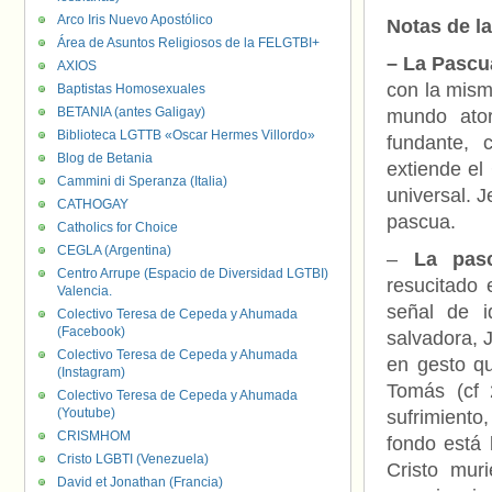
Arco Iris Nuevo Apostólico
Notas de l
Área de Asuntos Religiosos de la FELGTBI+
–
La Pascua
AXIOS
con la mism
Baptistas Homosexuales
BETANIA (antes Galigay)
mundo ator
Biblioteca LGTTB «Oscar Hermes Villordo»
fundante, 
Blog de Betania
extiende el
Cammini di Speranza (Italia)
universal. 
CATHOGAY
pascua.
Catholics for Choice
CEGLA (Argentina)
–
La pasc
Centro Arrupe (Espacio de Diversidad LGTBI)
resucitado
Valencia.
señal de i
Colectivo Teresa de Cepeda y Ahumada
(Facebook)
salvadora, 
Colectivo Teresa de Cepeda y Ahumada
en gesto qu
(Instagram)
Tomás (cf 
Colectivo Teresa de Cepeda y Ahumada
(Youtube)
sufrimiento
CRISMHOM
fondo está 
Cristo LGBTI (Venezuela)
Cristo mur
David et Jonathan (Francia)