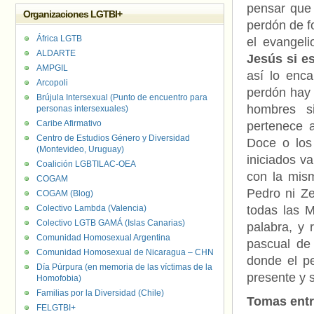
pensar que 
Organizaciones LGTBI+
perdón de fo
África LGTB
el evangel
ALDARTE
Jesús si e
AMPGIL
así lo enc
Arcopoli
perdón hay 
Brújula Intersexual (Punto de encuentro para
hombres si
personas intersexuales)
Caribe Afirmativo
pertenece 
Centro de Estudios Género y Diversidad
Doce o los
(Montevideo, Uruguay)
iniciados v
Coalición LGBTILAC-OEA
con la mism
COGAM
Pedro ni Ze
COGAM (Blog)
Colectivo Lambda (Valencia)
todas las M
Colectivo LGTB GAMÁ (Islas Canarias)
palabra, y 
Comunidad Homosexual Argentina
pascual de 
Comunidad Homosexual de Nicaragua – CHN
donde el p
Día Púrpura (en memoria de las víctimas de la
presente y s
Homofobia)
Familias por la Diversidad (Chile)
Tomas entr
FELGTBI+