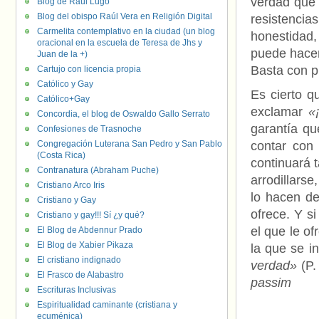
verdad que 
Blog de Raúl Lugo
Blog del obispo Raúl Vera en Religión Digital
resistenci
Carmelita contemplativo en la ciudad (un blog
honestidad
oracional en la escuela de Teresa de Jhs y
puede hacer
Juan de la +)
Basta con p
Cartujo con licencia propia
Católico y Gay
Es cierto q
Católico+Gay
exclamar
«
Concordia, el blog de Oswaldo Gallo Serrato
garantía qu
Confesiones de Trasnoche
Congregación Luterana San Pedro y San Pablo
contar con
(Costa Rica)
continuará 
Contranatura (Abraham Puche)
arrodillars
Cristiano Arco Iris
lo hacen d
Cristiano y Gay
ofrece. Y s
Cristiano y gay!!! Sí ¿y qué?
el que le o
El Blog de Abdennur Prado
El Blog de Xabier Pikaza
la que se i
El cristiano indignado
verdad»
(P.
El Frasco de Alabastro
passim
Escrituras Inclusivas
Espiritualidad caminante (cristiana y
ecuménica)