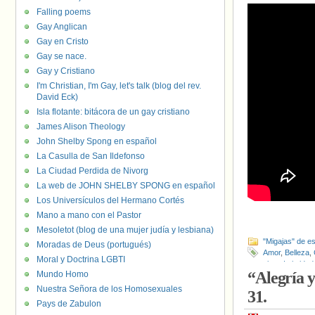
Falling poems
Gay Anglican
Gay en Cristo
Gay se nace.
Gay y Cristiano
I'm Christian, I'm Gay, let's talk (blog del rev.
David Eck)
Isla flotante: bitácora de un gay cristiano
James Alison Theology
John Shelby Spong en español
La Casulla de San Ildefonso
La Ciudad Perdida de Nivorg
La web de JOHN SHELBY SPONG en español
Los Universículos del Hermano Cortés
Mano a mano con el Pastor
Mesoletot (blog de una mujer judía y lesbiana)
"Migajas" de es
Moradas de Deus (portugués)
Amor
,
Belleza
,
Moral y Doctrina LGBTI
visto
,
Intimidad
“Alegría y
Mundo Homo
Nuestra Señora de los Homosexuales
31.
Pays de Zabulon