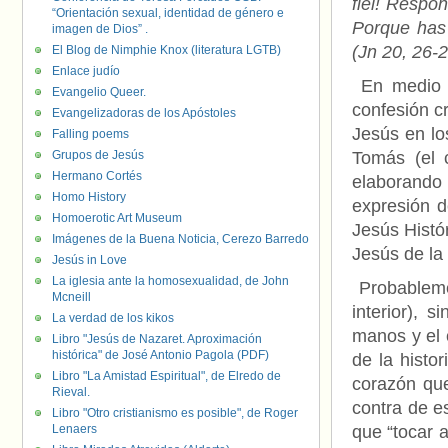
fiel! Respo
“Orientación sexual, identidad de género e
Porque has 
imagen de Dios” .
(Jn 20, 26-2
El Blog de Nimphie Knox (literatura LGTB)
Enlace judío
En medio d
Evangelio Queer.
confesión cr
Evangelizadoras de los Apóstoles
Jesús en lo
Falling poems
Grupos de Jesús
Tomás (el c
Hermano Cortés
elaborando
Homo History
expresión d
Homoerotic Art Museum
Jesús Histó
Imágenes de la Buena Noticia, Cerezo Barredo
Jesús de la 
Jesús in Love
La iglesia ante la homosexualidad, de John
Probableme
Mcneill
interior), 
La verdad de los kikos
manos y el 
Libro "Jesús de Nazaret. Aproximación
histórica" de José Antonio Pagola (PDF)
de la histo
Libro "La Amistad Espiritual", de Elredo de
corazón qu
Rieval.
contra de e
Libro "Otro cristianismo es posible", de Roger
Lenaers
que “tocar a