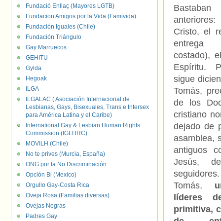
Fundació Enllaç (Mayores LGTB)
Bastaban 
Fundacion Amigos por la Vida (Famivida)
anteriore
Fundación Iguales (Chile)
Cristo, el 
Fundación Triángulo
entrega
Gay Marruecos
costado), e
GEHITU
Espíritu. 
Gylda
sigue dicie
Hegoak
ILGA
Tomás, pre
ILGALAC ( Asociación Internacional de
de los Do
Lesbianas, Gays, Bisexuales, Trans e Intersex
cristiano n
para América Latina y el Caribe)
dejado de p
International Gay & Lesbian Human Rights
Commission (IGLHRC)
asamblea, s
MOVILH (Chile)
antiguos 
No te prives (Murcia, España)
Jesús, d
ONG por la No Discriminación
seguidores
Opción Bi (Mexico)
Tomás,
u
Orgullo Gay-Costa Rica
Oveja Rosa (Familias diversas)
líderes d
Ovejas Negras
primitiva, 
Padres Gay