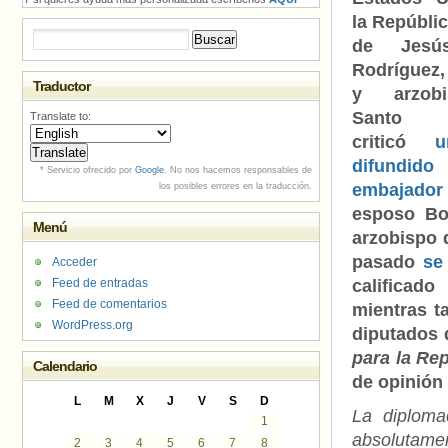
la Repúbli
Buscar:
de Jesú
Rodríguez,
Traductor
y arzob
Santo D
Translate to:
criticó
u
difundid
* Servicio ofrecido por
Google
. No nos hacemos responsables de
embajador
los posibles errores en la traducción.
esposo Bo
Menú
arzobispo 
pasado
se
Acceder
Feed de entradas
calificad
Feed de comentarios
mientras 
WordPress.org
diputados 
para la Re
Calendario
de opinión
L
M
X
J
V
S
D
La diploma
1
absolutamen
2
3
4
5
6
7
8