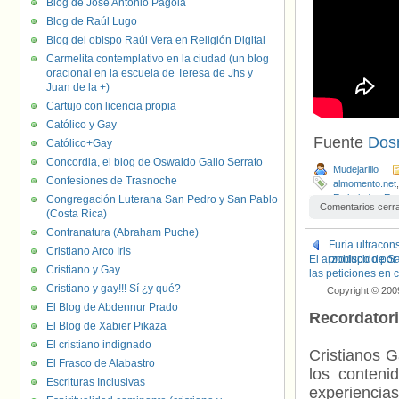
Blog de José Antonio Pagola
Blog de Raúl Lugo
Blog del obispo Raúl Vera en Religión Digital
Carmelita contemplativo en la ciudad (un blog
oracional en la escuela de Teresa de Jhs y
Juan de la +)
Cartujo con licencia propia
Católico y Gay
Fuente
Dos
Católico+Gay
Concordia, el blog de Oswaldo Gallo Serrato
Mudejarillo
Confesiones de Trasnoche
almomento.net
Embajador
,
Est
Congregación Luterana San Pedro y San Pablo
Comentarios cerr
Matthew Shepa
(Costa Rica)
Dominicana
,
R
Contranatura (Abraham Puche)
Iberoamerican
Furia ultracon
Cristiano Arco Iris
El arzobispo de Sa
producido por
Cristiano y Gay
las peticiones en c
Cristiano y gay!!! Sí ¿y qué?
Copyright © 200
El Blog de Abdennur Prado
Recordator
El Blog de Xabier Pikaza
El cristiano indignado
Cristianos G
El Frasco de Alabastro
los contenid
Escrituras Inclusivas
experienci