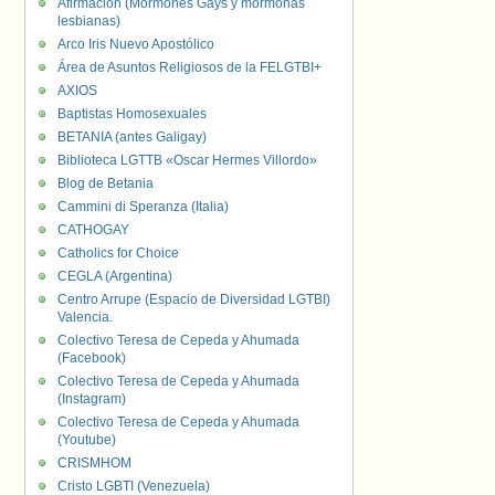
Afirmación (Mormones Gays y mormonas
lesbianas)
Arco Iris Nuevo Apostólico
Área de Asuntos Religiosos de la FELGTBI+
AXIOS
Baptistas Homosexuales
BETANIA (antes Galigay)
Biblioteca LGTTB «Oscar Hermes Villordo»
Blog de Betania
Cammini di Speranza (Italia)
CATHOGAY
Catholics for Choice
CEGLA (Argentina)
Centro Arrupe (Espacio de Diversidad LGTBI)
Valencia.
Colectivo Teresa de Cepeda y Ahumada
(Facebook)
Colectivo Teresa de Cepeda y Ahumada
(Instagram)
Colectivo Teresa de Cepeda y Ahumada
(Youtube)
CRISMHOM
Cristo LGBTI (Venezuela)