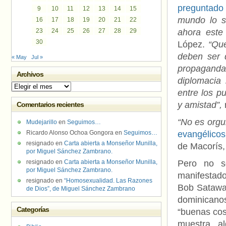
preguntado 
9
10
11
12
13
14
15
mundo lo s
16
17
18
19
20
21
22
23
24
25
26
27
28
29
ahora este 
30
López.
“Qu
deben ser
« May
Jul »
propaganda 
Archivos
diplomacia
Archivos
entre los p
y amistad”,
r
Comentarios recientes
“No es orgu
Mudejarillo
en
Seguimos…
Ricardo Alonso Ochoa Gongora
en
Seguimos…
evangélicos
resignado
en
Carta abierta a Monseñor Munilla,
de Macorís, 
por Miguel Sánchez Zambrano.
resignado
en
Carta abierta a Monseñor Munilla,
Pero no so
por Miguel Sánchez Zambrano.
manifestado
resignado
en
“Homosexualidad. Las Razones
Bob Satawak
de Dios”, de Miguel Sánchez Zambrano
dominicano
Categorías
“buenas cos
muestra a