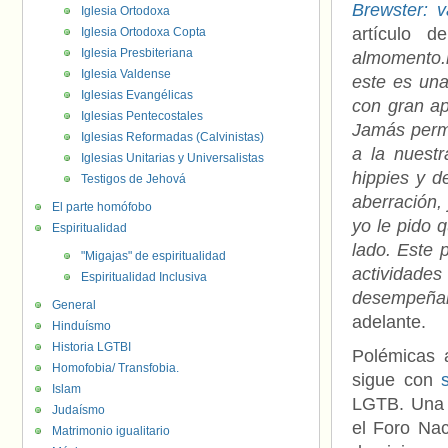
Brewster: v
Iglesia Ortodoxa
artículo d
Iglesia Ortodoxa Copta
Iglesia Presbiteriana
almomento.
Iglesia Valdense
este es una
Iglesias Evangélicas
con gran ap
Iglesias Pentecostales
Jamás perm
Iglesias Reformadas (Calvinistas)
a la nuest
Iglesias Unitarias y Universalistas
hippies y d
Testigos de Jehová
aberración, 
El parte homófobo
yo le pido 
Espiritualidad
lado. Este
"Migajas" de espiritualidad
actividades
Espiritualidad Inclusiva
desempeñar
General
adelante.
Hinduísmo
Historia LGTBI
Polémicas 
Homofobia/ Transfobia.
sigue con
Islam
LGTB. Una d
Judaísmo
el Foro Nac
Matrimonio igualitario