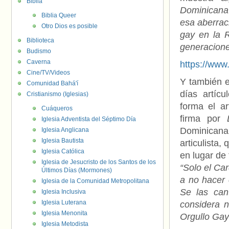
Biblia
Dominicana
Biblia Queer
esa aberrac
Otro Dios es posible
gay en la R
Biblioteca
generacion
Budismo
Caverna
https://ww
Cine/TV/Videos
Y también 
Comunidad Bahá'í
días artíc
Cristianismo (Iglesias)
forma el ar
Cuáqueros
firma por
Iglesia Adventista del Séptimo Día
Dominicana.
Iglesia Anglicana
Iglesia Bautista
articulista
Iglesia Católica
en lugar de
Iglesia de Jesucristo de los Santos de los
“Solo el Car
Últimos Días (Mormones)
a no hacer 
Iglesia de la Comunidad Metropolitana
Se las can
Iglesia Inclusiva
Iglesia Luterana
considera 
Iglesia Menonita
Orgullo Gay
Iglesia Metodista