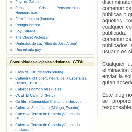
discriminat
Pays de Zabulon
comentarios
Pensamientos Cristianos-Pensamientos
Homoeróticos
públicas o 
Père Jonathan (francés)
aquellos c
Refugio Interior
cualquier c
Soy Cofrade
publicada.
The Closet Professor
comentarios,
Umbrales de Luz (Blog de José Arregi)
publicados 
Una mirada gay
usuario es s
Comunidades e Iglesias cristianas LGTBI+
Cualquier us
eliminación 
Casa de Luz (dejando huella)
enviar la so
Cathedral of Hope/Catedral de la Esperanza
quien accede
(Texas, EE.UU.)
Católicos homo y bisexuales
Este blog no
CCEI "El Camino" (Perú)
se proporc
Co-libr-í (Comunidad Cristiana inclusiva)
responsable
Colectivo San Lázaro (Málaga, España)
Colectivo Teresa de Cepeda y Ahumada
(Facebook)
Colectivo Teresa de Cepeda y Ahumada
(Instagram)