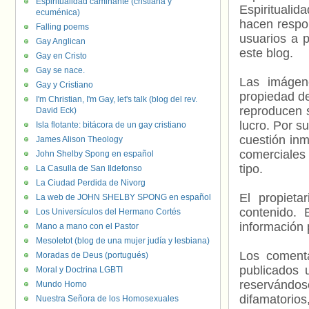
Espiritualidad caminante (cristiana y
Espiritualid
ecuménica)
hacen respo
Falling poems
usuarios a p
Gay Anglican
este blog.
Gay en Cristo
Gay se nace.
Las imágene
Gay y Cristiano
propiedad de
I'm Christian, I'm Gay, let's talk (blog del rev.
reproducen s
David Eck)
lucro. Por s
Isla flotante: bitácora de un gay cristiano
cuestión inm
James Alison Theology
comerciales 
John Shelby Spong en español
tipo.
La Casulla de San Ildefonso
La Ciudad Perdida de Nivorg
El propieta
La web de JOHN SHELBY SPONG en español
contenido. 
Los Universículos del Hermano Cortés
información 
Mano a mano con el Pastor
Mesoletot (blog de una mujer judía y lesbiana)
Los comenta
Moradas de Deus (portugués)
publicados 
Moral y Doctrina LGBTI
reservándos
Mundo Homo
difamatorio
Nuestra Señora de los Homosexuales