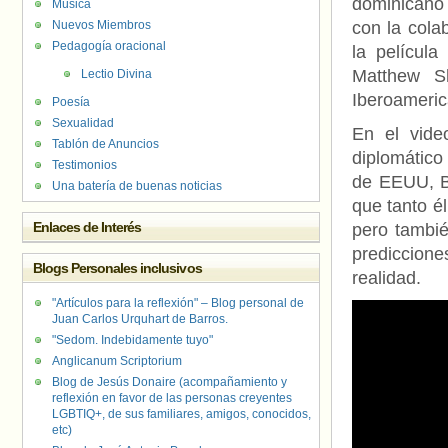
dominicano
Música
Nuevos Miembros
con la cola
Pedagogía oracional
la película
Matthew S
Lectio Divina
Iberoameri
Poesía
Sexualidad
En el vide
Tablón de Anuncios
diplomático
Testimonios
de EEUU, B
Una batería de buenas noticias
que tanto é
Enlaces de Interés
pero tambi
prediccione
Blogs Personales inclusivos
realidad.
"Artículos para la reflexión" – Blog personal de
Juan Carlos Urquhart de Barros.
"Sedom. Indebidamente tuyo"
Anglicanum Scriptorium
Blog de Jesús Donaire (acompañamiento y
reflexión en favor de las personas creyentes
LGBTIQ+, de sus familiares, amigos, conocidos,
etc)