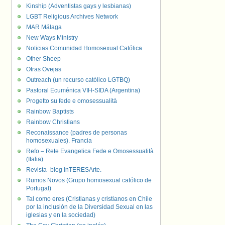
Kinship (Adventistas gays y lesbianas)
LGBT Religious Archives Network
MAR Málaga
New Ways Ministry
Noticias Comunidad Homosexual Católica
Other Sheep
Otras Ovejas
Outreach (un recurso católico LGTBQ)
Pastoral Ecuménica VIH-SIDA (Argentina)
Progetto su fede e omosessualità
Rainbow Baptists
Rainbow Christians
Reconaissance (padres de personas
homosexuales). Francia
Refo – Rete Evangelica Fede e Omosessualità
(Italia)
Revista- blog InTERESArte.
Rumos Novos (Grupo homosexual católico de
Portugal)
Tal como eres (Cristianas y cristianos en Chile
por la inclusión de la Diversidad Sexual en las
iglesias y en la sociedad)