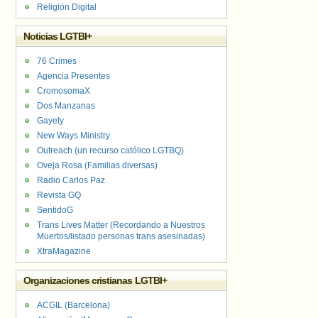
Religión Digital
Noticias LGTBI+
76 Crimes
Agencia Presentes
CromosomaX
Dos Manzanas
Gayety
New Ways Ministry
Outreach (un recurso católico LGTBQ)
Oveja Rosa (Familias diversas)
Radio Carlos Paz
Revista GQ
SentidoG
Trans Lives Matter (Recordando a Nuestros
Muertos/listado personas trans asesinadas)
XtraMagazine
Organizaciones cristianas LGTBI+
ACGIL (Barcelona)