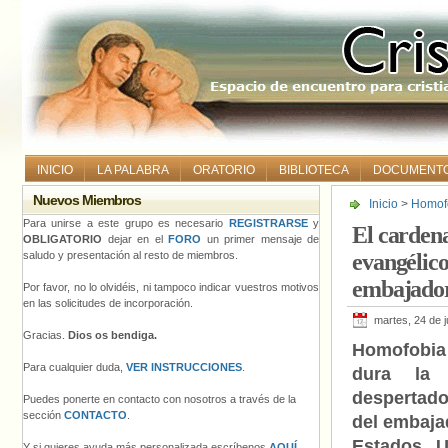
INICIO
LA PALABRA
ORATORIO
BIBLIOTECA
DOCUMENT
Nuevos Miembros
Inicio
>
Homofo
Domingo, líder
Para unirse a este grupo es necesario
REGISTRARSE
y
El cardena
estadounidens
OBLIGATORIO
dejar en el
FORO
un primer mensaje de
saludo y presentación al resto de miembros.
evangélico
embajador
Por favor, no lo olvidéis, ni tampoco indicar vuestros motivos
en las solicitudes de incorporación.
martes, 24 de 
Gracias.
Dios os bendiga.
Homofobi
Para cualquier duda,
VER INSTRUCCIONES
.
dura la
despertado
Puedes ponerte en contacto con nosotros a través de la
sección
CONTACTO
.
del embaja
Estados U
Y si quieres ayuda más personalizada escríbenos
AQUÍ