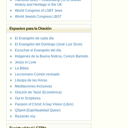
Rainbow Jews – Celebrating LGTB Jewish
History and Heritage in the UK
World Congress of LGBT Jews
World Jewish Congress LBGT
Espacios para la Oración
El Evangelio de cada día
El Evangelio del Domingo (José Luis Sicre)
Escuchar el Evangelio del día
Imágenes de la Buena Noticia, Cerezo Barredo
Jesús in Love
La Biblia
Leccionario Común revisado
Liturgia de las Horas
Meditaciones Inclusivas
Oración de Taizé (Ecuménica)
Out In Scriptures
Passion of Christ: A Gay Vision (Libro)
QSpirit (Espiritualidad Queer)
Rezando voy