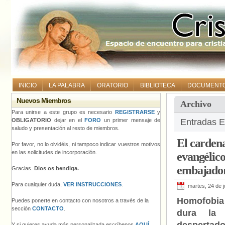
INICIO
LA PALABRA
ORATORIO
BIBLIOTECA
DOCUMENT
Nuevos Miembros
Archivo
Para unirse a este grupo es necesario
REGISTRARSE
y
OBLIGATORIO
dejar en el
FORO
un primer mensaje de
Entradas E
saludo y presentación al resto de miembros.
El cardena
Por favor, no lo olvidéis, ni tampoco indicar vuestros motivos
en las solicitudes de incorporación.
evangélico
embajador
Gracias.
Dios os bendiga.
Para cualquier duda,
VER INSTRUCCIONES
.
martes, 24 de 
Homofobi
Puedes ponerte en contacto con nosotros a través de la
sección
CONTACTO
.
dura la
Y si quieres ayuda más personalizada escríbenos
AQUÍ