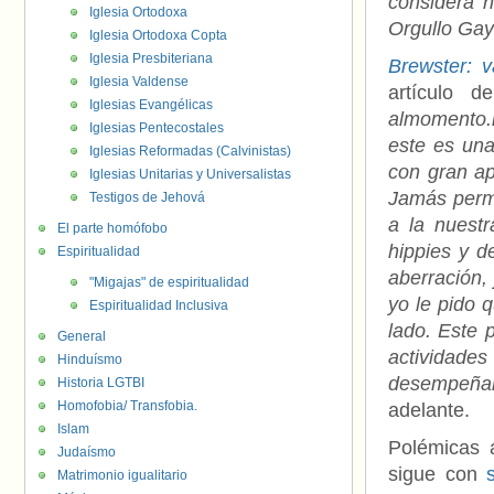
considera 
Iglesia Ortodoxa
Orgullo Gay
Iglesia Ortodoxa Copta
Iglesia Presbiteriana
Brewster: v
Iglesia Valdense
artículo d
Iglesias Evangélicas
almomento.
Iglesias Pentecostales
este es una
Iglesias Reformadas (Calvinistas)
con gran ap
Iglesias Unitarias y Universalistas
Jamás perm
Testigos de Jehová
a la nuest
El parte homófobo
hippies y d
Espiritualidad
aberración, 
"Migajas" de espiritualidad
yo le pido 
Espiritualidad Inclusiva
lado. Este
General
actividades
Hinduísmo
desempeñar
Historia LGTBI
Homofobia/ Transfobia.
adelante.
Islam
Polémicas 
Judaísmo
sigue con
Matrimonio igualitario