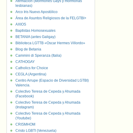
Afirmación (Mormones Gays y mormonas
lesbianas)
Arco Iris Nuevo Apostólico
Área de Asuntos Religiosos de la FELGTBI+
AXIOS
Baptistas Homosexuales
BETANIA (antes Galigay)
Biblioteca LGTTB «Oscar Hermes Villordo»
Blog de Betania
Cammini di Speranza (Italia)
CATHOGAY
Catholics for Choice
CEGLA (Argentina)
Centro Arrupe (Espacio de Diversidad LGTBI)
Valencia.
Colectivo Teresa de Cepeda y Ahumada
(Facebook)
Colectivo Teresa de Cepeda y Ahumada
(Instagram)
Colectivo Teresa de Cepeda y Ahumada
(Youtube)
CRISMHOM
Cristo LGBTI (Venezuela)