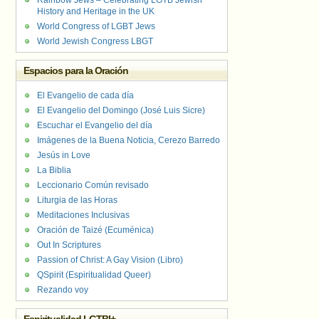
Rainbow Jews – Celebrating LGTB Jewish
History and Heritage in the UK
World Congress of LGBT Jews
World Jewish Congress LBGT
Espacios para la Oración
El Evangelio de cada día
El Evangelio del Domingo (José Luis Sicre)
Escuchar el Evangelio del día
Imágenes de la Buena Noticia, Cerezo Barredo
Jesús in Love
La Biblia
Leccionario Común revisado
Liturgia de las Horas
Meditaciones Inclusivas
Oración de Taizé (Ecuménica)
Out In Scriptures
Passion of Christ: A Gay Vision (Libro)
QSpirit (Espiritualidad Queer)
Rezando voy