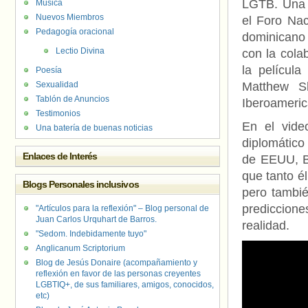
LGTB. Una d
Música
Nuevos Miembros
el Foro Nac
Pedagogía oracional
dominicano
Lectio Divina
con la cola
la película
Poesía
Sexualidad
Matthew S
Tablón de Anuncios
Iberoameri
Testimonios
En el vide
Una batería de buenas noticias
diplomático
Enlaces de Interés
de EEUU, B
que tanto é
Blogs Personales inclusivos
pero tambi
prediccione
"Artículos para la reflexión" – Blog personal de
Juan Carlos Urquhart de Barros.
realidad.
"Sedom. Indebidamente tuyo"
Anglicanum Scriptorium
Blog de Jesús Donaire (acompañamiento y
reflexión en favor de las personas creyentes
LGBTIQ+, de sus familiares, amigos, conocidos,
etc)