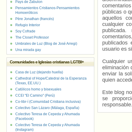
Pays de Zabulon
comentarios
Pensamientos Cristianos-Pensamientos
públicas o 
Homoeróticos
aquellos c
Père Jonathan (francés)
cualquier c
Refugio Interior
publicada.
Soy Cofrade
comentarios,
The Closet Professor
publicados 
Umbrales de Luz (Blog de José Arregi)
usuario es s
Una mirada gay
Cualquier us
Comunidades e Iglesias cristianas LGTBI+
eliminación 
Casa de Luz (dejando huella)
enviar la so
Cathedral of Hope/Catedral de la Esperanza
quien accede
(Texas, EE.UU.)
Católicos homo y bisexuales
Este blog no
CCEI "El Camino" (Perú)
se proporc
Co-libr-í (Comunidad Cristiana inclusiva)
responsable
Colectivo San Lázaro (Málaga, España)
Colectivo Teresa de Cepeda y Ahumada
(Facebook)
Colectivo Teresa de Cepeda y Ahumada
(Instagram)