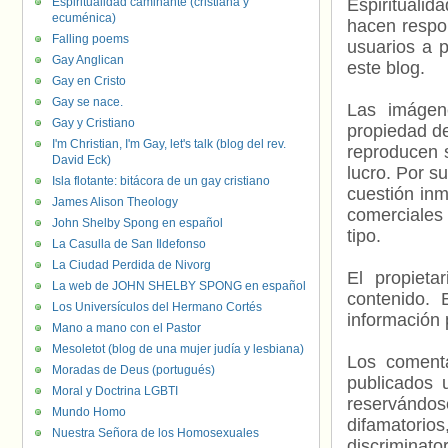
Espiritualidad caminante (cristiana y
Espiritualid
ecuménica)
hacen respo
Falling poems
usuarios a p
Gay Anglican
este blog.
Gay en Cristo
Gay se nace.
Las imágene
Gay y Cristiano
propiedad de
I'm Christian, I'm Gay, let's talk (blog del rev.
reproducen s
David Eck)
lucro. Por s
Isla flotante: bitácora de un gay cristiano
cuestión inm
James Alison Theology
comerciales 
John Shelby Spong en español
tipo.
La Casulla de San Ildefonso
La Ciudad Perdida de Nivorg
El propieta
La web de JOHN SHELBY SPONG en español
contenido. 
Los Universículos del Hermano Cortés
información 
Mano a mano con el Pastor
Mesoletot (blog de una mujer judía y lesbiana)
Los comenta
Moradas de Deus (portugués)
publicados 
Moral y Doctrina LGBTI
reservándos
Mundo Homo
difamatorio
Nuestra Señora de los Homosexuales
discriminat