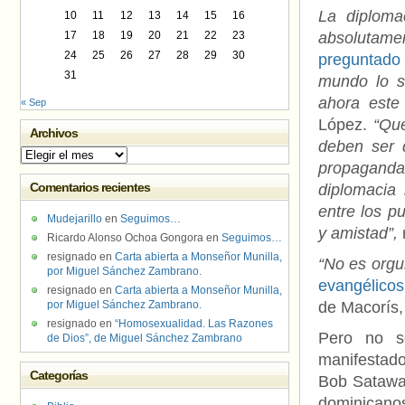
La diploma
10
11
12
13
14
15
16
17
18
19
20
21
22
23
absolutamen
24
25
26
27
28
29
30
preguntado 
31
mundo lo s
ahora este 
« Sep
López.
“Qu
Archivos
deben ser
Archivos
propaganda 
Comentarios recientes
diplomacia
entre los p
Mudejarillo
en
Seguimos…
y amistad”,
r
Ricardo Alonso Ochoa Gongora
en
Seguimos…
resignado
en
Carta abierta a Monseñor Munilla,
“No es orgu
por Miguel Sánchez Zambrano.
evangélicos
resignado
en
Carta abierta a Monseñor Munilla,
por Miguel Sánchez Zambrano.
de Macorís, 
resignado
en
“Homosexualidad. Las Razones
Pero no so
de Dios”, de Miguel Sánchez Zambrano
manifestado
Categorías
Bob Satawak
dominicano