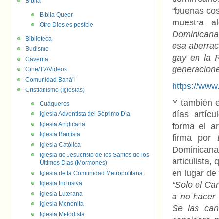
Biblia
“buenas cos
Biblia Queer
muestra a
Otro Dios es posible
Dominicana
Biblioteca
esa aberrac
Budismo
gay en la R
Caverna
generacion
Cine/TV/Videos
Comunidad Bahá'í
https://ww
Cristianismo (Iglesias)
Y también 
Cuáqueros
días artíc
Iglesia Adventista del Séptimo Día
Iglesia Anglicana
forma el ar
Iglesia Bautista
firma por
Iglesia Católica
Dominicana.
Iglesia de Jesucristo de los Santos de los
articulista
Últimos Días (Mormones)
en lugar de
Iglesia de la Comunidad Metropolitana
Iglesia Inclusiva
“Solo el Car
Iglesia Luterana
a no hacer 
Iglesia Menonita
Se las can
Iglesia Metodista