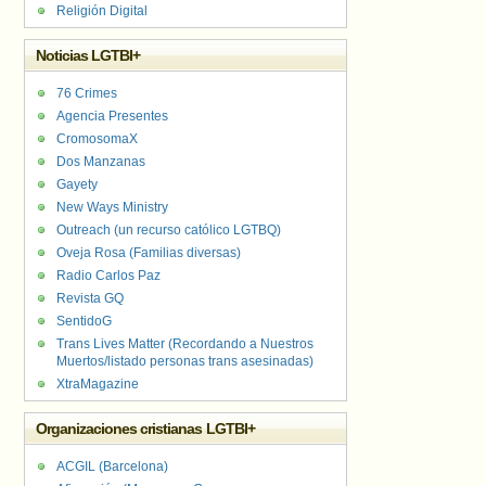
Religión Digital
Noticias LGTBI+
76 Crimes
Agencia Presentes
CromosomaX
Dos Manzanas
Gayety
New Ways Ministry
Outreach (un recurso católico LGTBQ)
Oveja Rosa (Familias diversas)
Radio Carlos Paz
Revista GQ
SentidoG
Trans Lives Matter (Recordando a Nuestros
Muertos/listado personas trans asesinadas)
XtraMagazine
Organizaciones cristianas LGTBI+
ACGIL (Barcelona)