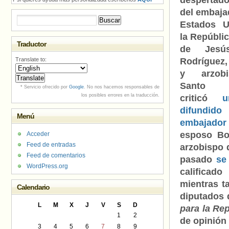
despertado
del embaja
Buscar:
Estados U
la Repúbli
Traductor
de Jesú
Translate to:
Rodríguez,
y arzob
Santo D
* Servicio ofrecido por
Google
. No nos hacemos responsables de
los posibles errores en la traducción.
criticó
u
difundid
Menú
embajador
esposo Bo
Acceder
Feed de entradas
arzobispo 
Feed de comentarios
pasado
se
WordPress.org
calificad
mientras 
Calendario
diputados 
L
M
X
J
V
S
D
para la Re
1
2
de opinión
3
4
5
6
7
8
9