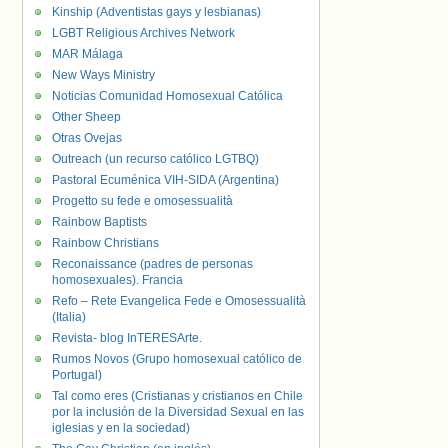
Kinship (Adventistas gays y lesbianas)
LGBT Religious Archives Network
MAR Málaga
New Ways Ministry
Noticias Comunidad Homosexual Católica
Other Sheep
Otras Ovejas
Outreach (un recurso católico LGTBQ)
Pastoral Ecuménica VIH-SIDA (Argentina)
Progetto su fede e omosessualità
Rainbow Baptists
Rainbow Christians
Reconaissance (padres de personas
homosexuales). Francia
Refo – Rete Evangelica Fede e Omosessualità
(Italia)
Revista- blog InTERESArte.
Rumos Novos (Grupo homosexual católico de
Portugal)
Tal como eres (Cristianas y cristianos en Chile
por la inclusión de la Diversidad Sexual en las
iglesias y en la sociedad)