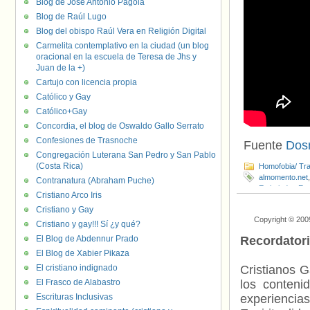
Blog de José Antonio Pagola
Blog de Raúl Lugo
Blog del obispo Raúl Vera en Religión Digital
Carmelita contemplativo en la ciudad (un blog
oracional en la escuela de Teresa de Jhs y
Juan de la +)
Cartujo con licencia propia
Católico y Gay
Católico+Gay
Concordia, el blog de Oswaldo Gallo Serrato
Confesiones de Trasnoche
Fuente
Dos
Congregación Luterana San Pedro y San Pablo
(Costa Rica)
Homofobia/ Tra
almomento.net
Contranatura (Abraham Puche)
Embajador
,
Est
Cristiano Arco Iris
Matthew Shepa
Cristiano y Gay
Dominicana
,
R
Copyright © 200
Iberoamerican
Cristiano y gay!!! Sí ¿y qué?
El Blog de Abdennur Prado
Recordator
El Blog de Xabier Pikaza
El cristiano indignado
Cristianos G
El Frasco de Alabastro
los contenid
Escrituras Inclusivas
experienci