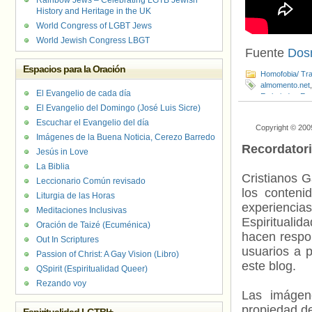
Rainbow Jews – Celebrating LGTB Jewish
History and Heritage in the UK
World Congress of LGBT Jews
World Jewish Congress LBGT
Fuente
Dos
Espacios para la Oración
Homofobia/ Tra
almomento.net
El Evangelio de cada día
Embajador
,
Est
El Evangelio del Domingo (José Luis Sicre)
Matthew Shepa
Dominicana
,
R
Escuchar el Evangelio del día
Copyright © 200
Iberoamerican
Imágenes de la Buena Noticia, Cerezo Barredo
Recordator
Jesús in Love
La Biblia
Cristianos G
Leccionario Común revisado
los contenid
Liturgia de las Horas
experienci
Meditaciones Inclusivas
Espiritualid
Oración de Taizé (Ecuménica)
hacen respo
Out In Scriptures
usuarios a p
Passion of Christ: A Gay Vision (Libro)
este blog.
QSpirit (Espiritualidad Queer)
Rezando voy
Las imágene
propiedad de