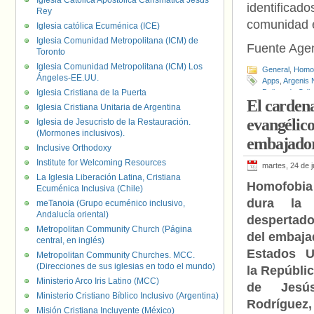
Iglesia Católica Apostólica Carismática Jesús
identificad
Rey
comunidad e
Iglesia católica Ecuménica (ICE)
Iglesia Comunidad Metropolitana (ICM) de
Fuente Age
Toronto
Iglesia Comunidad Metropolitana (ICM) Los
General
,
Homof
Ángeles-EE.UU.
Apps
,
Argenis N
Iglesia Cristiana de la Puerta
Delitos de Odio
El cardena
Jeremy de Jesú
Iglesia Cristiana Unitaria de Argentina
Santos Germá
evangélico
Iglesia de Jesucristo de la Restauración.
Domingo
,
Vícto
(Mormones inclusivos).
embajador
Inclusive Orthodoxy
Institute for Welcoming Resources
martes, 24 de 
La Iglesia Liberación Latina, Cristiana
Homofobi
Ecuménica Inclusiva (Chile)
dura la
meTanoia (Grupo ecuménico inclusivo,
Andalucía oriental)
despertado
Metropolitan Community Church (Página
del embaja
central, en inglés)
Estados U
Metropolitan Community Churches. MCC.
(Direcciones de sus iglesias en todo el mundo)
la Repúbli
Ministerio Arco Iris Latino (MCC)
de Jesú
Ministerio Cristiano Bíblico Inclusivo (Argentina)
Rodríguez,
Misión Cristiana Incluyente (México)