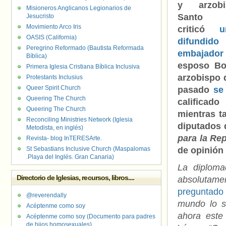
y arzob
Misioneros Anglicanos Legionarios de
Santo D
Jesucristo
Movimiento Arco Iris
criticó
u
OASIS (California)
difundid
Peregrino Reformado (Bautista Reformada
embajador
Bíblica)
esposo Bo
Primera Iglesia Cristiana Bíblica Inclusiva
arzobispo 
Protestants Inclusius
Queer Spirit Church
pasado
se
Queering The Church
calificad
Queering The Church
mientras 
Reconciling Ministries Network (Iglesia
diputados 
Metodista, en inglés)
para la Re
Revista- blog InTERESArte.
St Sebastians Inclusive Church (Maspalomas
de opinión
.Playa del Inglés. Gran Canaria)
La diploma
Directorio de Iglesias, recursos, libros....
absolutamen
preguntado 
@reverendally
mundo lo s
Acéptenme como soy
ahora este 
Acéptenme como soy (Documento para padres
de hijos homosexuales)