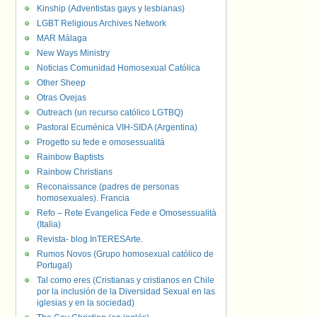
Kinship (Adventistas gays y lesbianas)
LGBT Religious Archives Network
MAR Málaga
New Ways Ministry
Noticias Comunidad Homosexual Católica
Other Sheep
Otras Ovejas
Outreach (un recurso católico LGTBQ)
Pastoral Ecuménica VIH-SIDA (Argentina)
Progetto su fede e omosessualità
Rainbow Baptists
Rainbow Christians
Reconaissance (padres de personas
homosexuales). Francia
Refo – Rete Evangelica Fede e Omosessualità
(Italia)
Revista- blog InTERESArte.
Rumos Novos (Grupo homosexual católico de
Portugal)
Tal como eres (Cristianas y cristianos en Chile
por la inclusión de la Diversidad Sexual en las
iglesias y en la sociedad)