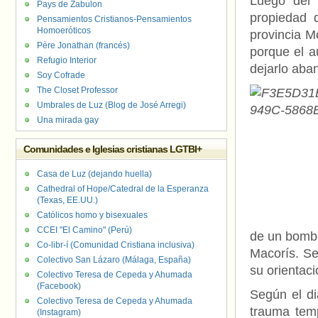
Luego del 
Pays de Zabulon
propiedad 
Pensamientos Cristianos-Pensamientos
Homoeróticos
provincia M
Père Jonathan (francés)
porque el a
Refugio Interior
dejarlo aba
Soy Cofrade
The Closet Professor
Umbrales de Luz (Blog de José Arregi)
Una mirada gay
Comunidades e Iglesias cristianas LGTBI+
Casa de Luz (dejando huella)
Cathedral of Hope/Catedral de la Esperanza
(Texas, EE.UU.)
Católicos homo y bisexuales
CCEI "El Camino" (Perú)
de un bombe
Co-libr-í (Comunidad Cristiana inclusiva)
Macorís. Se
Colectivo San Lázaro (Málaga, España)
su orientac
Colectivo Teresa de Cepeda y Ahumada
(Facebook)
Según el d
Colectivo Teresa de Cepeda y Ahumada
trauma temp
(Instagram)