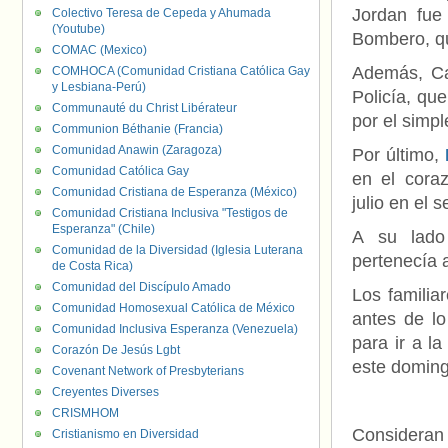
Jordan fue
Colectivo Teresa de Cepeda y Ahumada
(Youtube)
Bombero, qu
COMAC (Mexico)
Además, Ca
COMHOCA (Comunidad Cristiana Católica Gay
y Lesbiana-Perú)
Policía, qu
Communauté du Christ Libérateur
por el simp
Communion Béthanie (Francia)
Comunidad Anawin (Zaragoza)
Por último,
Comunidad Católica Gay
en el cora
Comunidad Cristiana de Esperanza (México)
julio en el 
Comunidad Cristiana Inclusiva "Testigos de
Esperanza" (Chile)
A su lado
Comunidad de la Diversidad (Iglesia Luterana
pertenecía a
de Costa Rica)
Comunidad del Discípulo Amado
Los familia
Comunidad Homosexual Católica de México
antes de lo
Comunidad Inclusiva Esperanza (Venezuela)
para ir a l
Corazón De Jesús Lgbt
este doming
Covenant Network of Presbyterians
Creyentes Diverses
CRISMHOM
Consideran 
Cristianismo en Diversidad