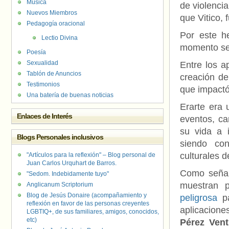
Música
de violencia
Nuevos Miembros
que Vitico, 
Pedagogía oracional
Por este h
Lectio Divina
momento se 
Poesía
Sexualidad
Entre los a
Tablón de Anuncios
creación de
Testimonios
que impactó
Una batería de buenas noticias
Erarte era u
Enlaces de Interés
eventos, ca
su vida a i
Blogs Personales inclusivos
siendo co
culturales d
"Artículos para la reflexión" – Blog personal de
Juan Carlos Urquhart de Barros.
Como señal
"Sedom. Indebidamente tuyo"
muestran 
Anglicanum Scriptorium
Blog de Jesús Donaire (acompañamiento y
peligrosa
pa
reflexión en favor de las personas creyentes
aplicacione
LGBTIQ+, de sus familiares, amigos, conocidos,
etc)
Pérez Vent