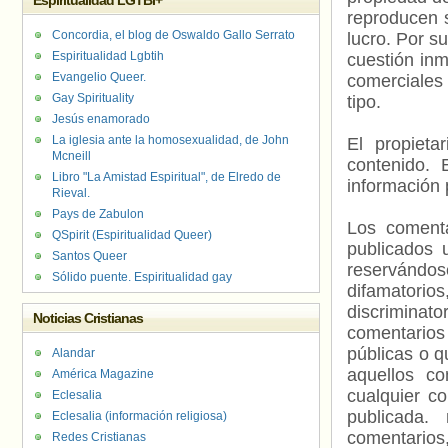
Espiritualidad LGTBI+
reproducen s
Concordia, el blog de Oswaldo Gallo Serrato
lucro. Por s
Espiritualidad Lgbtih
cuestión inm
Evangelio Queer.
comerciales 
Gay Spirituality
tipo.
Jesús enamorado
La iglesia ante la homosexualidad, de John
El propieta
Mcneill
contenido. 
Libro "La Amistad Espiritual", de Elredo de
información 
Rieval.
Pays de Zabulon
Los comenta
QSpirit (Espiritualidad Queer)
publicados 
Santos Queer
reservándos
Sólido puente. Espiritualidad gay
difamatorio
discriminat
Noticias Cristianas
comentarios
públicas o 
Alandar
aquellos c
América Magazine
cualquier c
Eclesalia
publicada.
Eclesalia (información religiosa)
comentarios,
Redes Cristianas