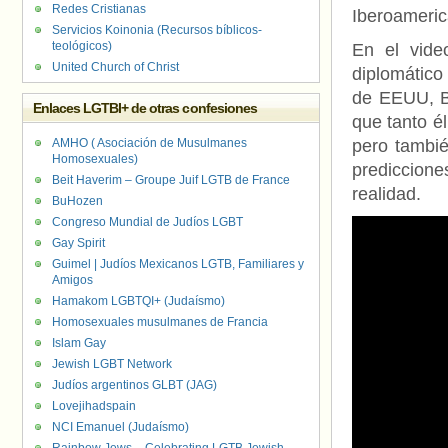
Redes Cristianas
Iberoameri
Servicios Koinonia (Recursos bíblicos-
teológicos)
En el vide
United Church of Christ
diplomático
de EEUU, B
Enlaces LGTBI+ de otras confesiones
que tanto é
AMHO ( Asociación de Musulmanes
pero tambi
Homosexuales)
prediccione
Beit Haverim – Groupe Juif LGTB de France
realidad.
BuHozen
Congreso Mundial de Judíos LGBT
Gay Spirit
Guimel | Judíos Mexicanos LGTB, Familiares y
Amigos
Hamakom LGBTQI+ (Judaísmo)
Homosexuales musulmanes de Francia
Islam Gay
Jewish LGBT Network
Judíos argentinos GLBT (JAG)
Lovejihadspain
NCI Emanuel (Judaísmo)