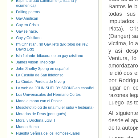
Espiritualidad caminante (cristiana y
ecuménica)
Santos le b
Falling poems
todas sus 
Gay Anglican
imputados 
Gay en Cristo
Plata), Cr
Gay se nace.
(Danger) sa
Gay y Cristiano
víctima, lo 
I'm Christian, I'm Gay, let's talk (blog del rev.
David Eck)
y así desp
Isla flotante: bitácora de un gay cristiano
Ventura, l
James Alison Theology
amordazaron
John Shelby Spong en español
le dió dos 
La Casulla de San Ildefonso
por Rodrígu
La Ciudad Perdida de Nivorg
lugar en c
La web de JOHN SHELBY SPONG en español
razones lega
Los Universículos del Hermano Cortés
Mano a mano con el Pastor
Luego las to
Mesoletot (blog de una mujer judía y lesbiana)
Al siguient
Moradas de Deus (portugués)
desde el ap
Moral y Doctrina LGBTI
Mundo Homo
de la autopi
Nuestra Señora de los Homosexuales