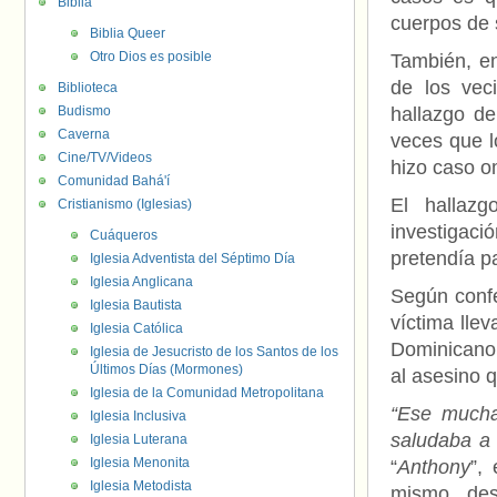
Biblia
cuerpos de 
Biblia Queer
Otro Dios es posible
También, en
de los vec
Biblioteca
Budismo
hallazgo d
Caverna
veces que l
Cine/TV/Videos
hizo caso o
Comunidad Bahá'í
El hallaz
Cristianismo (Iglesias)
investigac
Cuáqueros
pretendía p
Iglesia Adventista del Séptimo Día
Iglesia Anglicana
Según confe
Iglesia Bautista
víctima lle
Iglesia Católica
Dominicano s
Iglesia de Jesucristo de los Santos de los
Últimos Días (Mormones)
al asesino q
Iglesia de la Comunidad Metropolitana
“Ese mucha
Iglesia Inclusiva
saludaba a
Iglesia Luterana
Iglesia Menonita
“
Anthony
”,
Iglesia Metodista
mismo, des