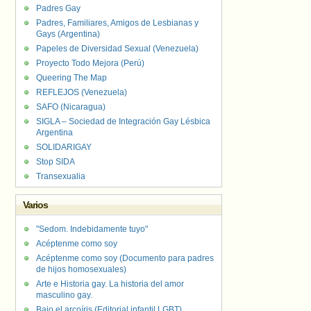
Padres Gay
Padres, Familiares, Amigos de Lesbianas y
Gays (Argentina)
Papeles de Diversidad Sexual (Venezuela)
Proyecto Todo Mejora (Perú)
Queering The Map
REFLEJOS (Venezuela)
SAFO (Nicaragua)
SIGLA – Sociedad de Integración Gay Lésbica
Argentina
SOLIDARIGAY
Stop SIDA
Transexualia
Varios
"Sedom. Indebidamente tuyo"
Acéptenme como soy
Acéptenme como soy (Documento para padres
de hijos homosexuales)
Arte e Historia gay. La historia del amor
masculino gay.
Bajo el arcoíris (Editorial infantil LGBT).