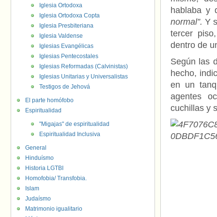
Iglesia Ortodoxa
hablaba y 
Iglesia Ortodoxa Copta
normal”.
Y 
Iglesia Presbiteriana
tercer pis
Iglesia Valdense
dentro de u
Iglesias Evangélicas
Iglesias Pentecostales
Según las d
Iglesias Reformadas (Calvinistas)
hecho, indi
Iglesias Unitarias y Universalistas
en un tanqu
Testigos de Jehová
agentes oc
El parte homófobo
cuchillas y
Espiritualidad
"Migajas" de espiritualidad
Espiritualidad Inclusiva
General
Hinduísmo
Historia LGTBI
Homofobia/ Transfobia.
Islam
Judaísmo
Matrimonio igualitario