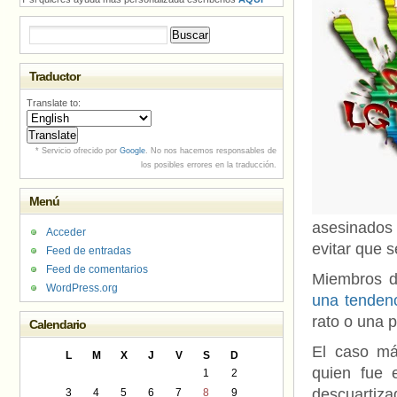
Buscar:
Traductor
Translate to:
* Servicio ofrecido por
Google
. No nos hacemos responsables de
los posibles errores en la traducción.
Menú
asesinados 
Acceder
evitar que 
Feed de entradas
Feed de comentarios
Miembros d
WordPress.org
una tendenc
rato o una 
Calendario
El caso má
L
M
X
J
V
S
D
quien fue 
1
2
descuartiza
3
4
5
6
7
8
9