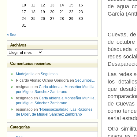
10
11
12
13
14
15
16
de agua co
17
18
19
20
21
22
23
García (Anth
24
25
26
27
28
29
30
31
Cuevas, de
« Sep
de octubre
Archivos
búsqueda 
Archivos
redes socia
Comentarios recientes
Desaparecid
Las redes s
Mudejarillo
en
Seguimos…
Ricardo Alonso Ochoa Gongora
en
Seguimos…
los detall
resignado
en
Carta abierta a Monseñor Munilla,
que desató
por Miguel Sánchez Zambrano.
comparacion
resignado
en
Carta abierta a Monseñor Munilla,
de Cuevas c
por Miguel Sánchez Zambrano.
resignado
en
“Homosexualidad. Las Razones
como tende
de Dios”, de Miguel Sánchez Zambrano
serial esta
Categorías
Otra simili
casos es q