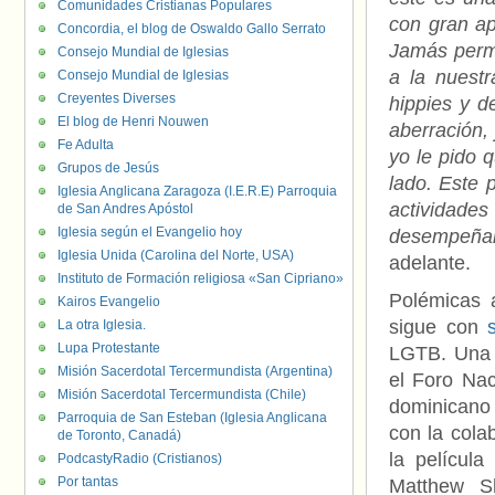
Comunidades Cristianas Populares
con gran ap
Concordia, el blog de Oswaldo Gallo Serrato
Jamás perm
Consejo Mundial de Iglesias
a la nuest
Consejo Mundial de Iglesias
Creyentes Diverses
hippies y d
El blog de Henri Nouwen
aberración, 
Fe Adulta
yo le pido 
Grupos de Jesús
lado. Este
Iglesia Anglicana Zaragoza (I.E.R.E) Parroquia
actividades
de San Andres Apóstol
Iglesia según el Evangelio hoy
desempeñar
Iglesia Unida (Carolina del Norte, USA)
adelante.
Instituto de Formación religiosa «San Cipriano»
Polémicas 
Kairos Evangelio
sigue con
La otra Iglesia.
Lupa Protestante
LGTB. Una d
Misión Sacerdotal Tercermundista (Argentina)
el Foro Nac
Misión Sacerdotal Tercermundista (Chile)
dominicano
Parroquia de San Esteban (Iglesia Anglicana
con la cola
de Toronto, Canadá)
la película
PodcastyRadio (Cristianos)
Por tantas
Matthew S