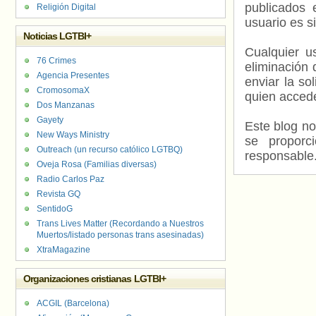
publicados 
Religión Digital
usuario es s
Noticias LGTBI+
Cualquier us
76 Crimes
eliminación 
Agencia Presentes
enviar la so
CromosomaX
quien accede
Dos Manzanas
Gayety
Este blog no
New Ways Ministry
se proporc
Outreach (un recurso católico LGTBQ)
responsable
Oveja Rosa (Familias diversas)
Radio Carlos Paz
Revista GQ
SentidoG
Trans Lives Matter (Recordando a Nuestros
Muertos/listado personas trans asesinadas)
XtraMagazine
Organizaciones cristianas LGTBI+
ACGIL (Barcelona)