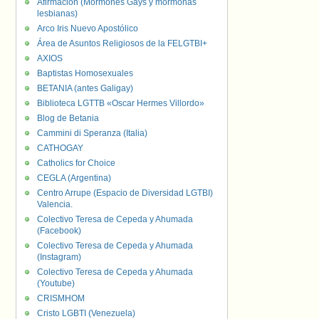
Afirmación (Mormones Gays y mormonas
lesbianas)
Arco Iris Nuevo Apostólico
Área de Asuntos Religiosos de la FELGTBI+
AXIOS
Baptistas Homosexuales
BETANIA (antes Galigay)
Biblioteca LGTTB «Oscar Hermes Villordo»
Blog de Betania
Cammini di Speranza (Italia)
CATHOGAY
Catholics for Choice
CEGLA (Argentina)
Centro Arrupe (Espacio de Diversidad LGTBI)
Valencia.
Colectivo Teresa de Cepeda y Ahumada
(Facebook)
Colectivo Teresa de Cepeda y Ahumada
(Instagram)
Colectivo Teresa de Cepeda y Ahumada
(Youtube)
CRISMHOM
Cristo LGBTI (Venezuela)