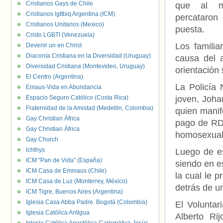
Cristianos Gays de Chile
que al m
Cristianos lgttbiq Argentina (ICM)
percataron 
Cristianos Unitarios (Mexico)
puesta.
Cristo LGBTI (Venezuela)
Los familia
Devenir un en Christ
Diaconía Cristiana en la Diversidad (Uruguay)
causa del 
Diversidad Cristiana (Montevideo, Uruguay)
orientación 
El Centro (Argentina)
La Policía 
Emaus-Vida en Abundancia
Espacio Seguro Católico (Costa Rica)
joven, Joha
Fraternidad de la Amistad (Medellin, Colombia)
quien manife
Gay Christian África
pago de RD$
Gay Christian África
homosexuale
Gay Church
Ichthys
Luego de es
ICM "Pan de Vida" (España)
siendo en e
ICM Casa de Emmaus (Chile)
la cual le p
ICM Casa de Luz (Monterrey, México)
detrás de u
ICM Tigre, Buenos Aires (Argentina)
Iglesia Casa Abba Padre. Bogotá (Colombia)
El Voluntar
Iglesia Católica Antigua
Alberto Ri