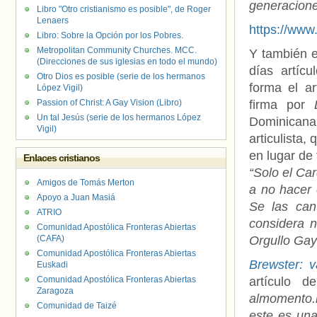
generacion
Libro "Otro cristianismo es posible", de Roger
Lenaers
https://ww
Libro: Sobre la Opción por los Pobres.
Metropolitan Community Churches. MCC.
Y también 
(Direcciones de sus iglesias en todo el mundo)
días artíc
Otro Dios es posible (serie de los hermanos
forma el ar
López Vigil)
Passion of Christ: A Gay Vision (Libro)
firma por
Un tal Jesús (serie de los hermanos López
Dominicana.
Vigil)
articulista
en lugar de
Enlaces cristianos
“Solo el Car
Amigos de Tomás Merton
a no hacer 
Apoyo a Juan Masiá
Se las can
ATRIO
considera 
Comunidad Apostólica Fronteras Abiertas
(CAFA)
Orgullo Gay
Comunidad Apostólica Fronteras Abiertas
Brewster: v
Euskadi
Comunidad Apostólica Fronteras Abiertas
artículo d
Zaragoza
almomento.
Comunidad de Taizé
este es una