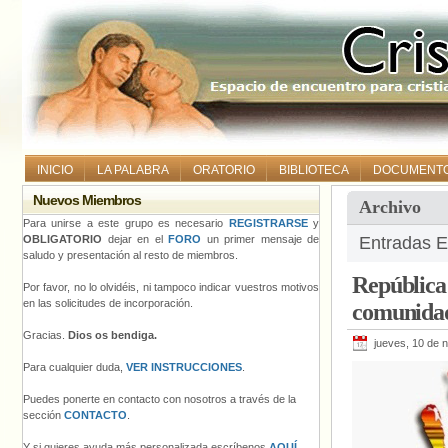
INICIO
LA PALABRA
ORATORIO
BIBLIOTECA
DOCUMENT
Nuevos Miembros
Archivo
Para unirse a este grupo es necesario
REGISTRARSE
y
OBLIGATORIO
dejar en el
FORO
un primer mensaje de
Entradas E
saludo y presentación al resto de miembros.
República 
Por favor, no lo olvidéis, ni tampoco indicar vuestros motivos
en las solicitudes de incorporación.
comunidad
Gracias.
Dios os bendiga.
jueves, 10 de 
Para cualquier duda,
VER INSTRUCCIONES
.
Puedes ponerte en contacto con nosotros a través de la
sección
CONTACTO
.
Y si quieres ayuda más personalizada escríbenos
AQUÍ