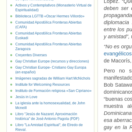
López.
“Qu
Activos y Contemplativos (Monasterio Virtual de
deben ser
Espiritualidad)
propaganda 
Biblioteca LGTTB «Oscar Hermes Villordo»
diplomacia
Comunidad Apostólica Fronteras Abiertas
(CAFA)
entre los p
Comunidad Apostólica Fronteras Abiertas
y amistad”,
r
Euskadi
Comunidad Apostólica Fronteras Abiertas
“No es orgu
Zaragoza
evangélicos
Creyentes Diverses
de Macorís, 
Gay Christian Europe (recursos y direcciones)
Gay Christian Europe- Cristiano Gay Europa
Pero no so
(en español)
manifestado
Imágenes sagradas de William Hart McNichols
Bob Satawak
Institute for Welcoming Resources
Instituto de Formación religiosa «San Cipriano»
dominicano
Jesús in Love
“buenas cos
La iglesia ante la homosexualidad, de John
muestra a
Mcneill
Dominicana
Libro "Jesús de Nazaret. Aproximación
histórica" de José Antonio Pagola (PDF)
esa aberrac
Libro "La Amistad Espiritual", de Elredo de
gay en la R
Rieval.