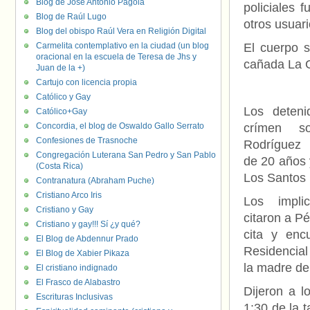
Blog de José Antonio Pagola
policiales 
Blog de Raúl Lugo
otros usuar
Blog del obispo Raúl Vera en Religión Digital
Carmelita contemplativo en la ciudad (un blog
El cuerpo s
oracional en la escuela de Teresa de Jhs y
cañada La G
Juan de la +)
Cartujo con licencia propia
Católico y Gay
Los deteni
Católico+Gay
Concordia, el blog de Oswaldo Gallo Serrato
crímen s
Confesiones de Trasnoche
Rodríguez 
Congregación Luterana San Pedro y San Pablo
de 20 años 
(Costa Rica)
Los Santos 
Contranatura (Abraham Puche)
Cristiano Arco Iris
Los impli
Cristiano y Gay
citaron a Pé
Cristiano y gay!!! Sí ¿y qué?
cita y enc
El Blog de Abdennur Prado
Residencial
El Blog de Xabier Pikaza
la madre de
El cristiano indignado
El Frasco de Alabastro
Dijeron a l
Escrituras Inclusivas
1:30 de la t