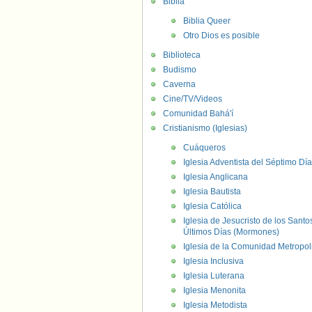
Biblia
Biblia Queer
Otro Dios es posible
Biblioteca
Budismo
Caverna
Cine/TV/Videos
Comunidad Bahá'í
Cristianismo (Iglesias)
Cuáqueros
Iglesia Adventista del Séptimo Día
Iglesia Anglicana
Iglesia Bautista
Iglesia Católica
Iglesia de Jesucristo de los Santo
Últimos Días (Mormones)
Iglesia de la Comunidad Metropol
Iglesia Inclusiva
Iglesia Luterana
Iglesia Menonita
Iglesia Metodista