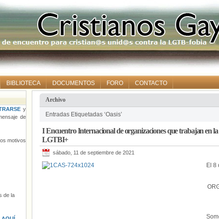
BIBLIOTECA
DOCUMENTOS
FORO
CONTACTO
Archivo
TRARSE
y
Entradas Etiquetadas ‘Oasis’
ensaje de
I Encuentro Internacional de organizaciones que trabajan en la 
LGTBI+
tros motivos
sábado, 11 de septiembre de 2021
El 8
ORG
 de la
Som
s
AQUÍ