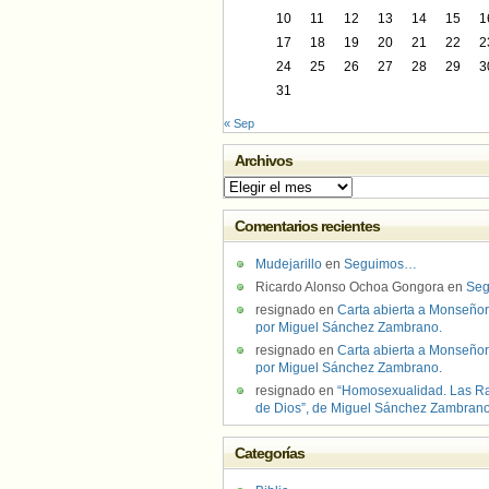
10
11
12
13
14
15
1
17
18
19
20
21
22
2
24
25
26
27
28
29
3
31
« Sep
Archivos
Archivos
Comentarios recientes
Mudejarillo
en
Seguimos…
Ricardo Alonso Ochoa Gongora
en
Se
resignado
en
Carta abierta a Monseñor
por Miguel Sánchez Zambrano.
resignado
en
Carta abierta a Monseñor
por Miguel Sánchez Zambrano.
resignado
en
“Homosexualidad. Las R
de Dios”, de Miguel Sánchez Zambran
Categorías