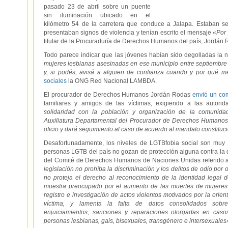
pasado 23 de abril sobre un puente
sin iluminación ubicado en el
kilómetro 54 de la carretera que conduce a Jalapa. Estaban s
presentaban signos de violencia y tenían escrito el mensaje «
Por
titular de la Procuraduría de Derechos Humanos del país, Jordán 
Todo parece indicar que las jóvenes habían sido degolladas la n
mujeres lesbianas asesinadas en ese municipio entre septiembre 
y, si podés, avisá a alguien de confianza cuando y por qué me
sociales
la ONG Red Nacional LAMBDA.
El procurador de Derechos Humanos Jordán Rodas
envió un co
familiares y amigos de las víctimas, exigiendo a las autorid
solidaridad con la población y organización de la comunid
Auxiliatura Departamental del Procurador de Derechos Humanos,
oficio y dará seguimiento al caso de acuerdo al mandato constituc
Desafortunadamente, los niveles de LGTBfobia social son muy a
personas LGTB del país no gozan de protección alguna contra la 
del Comité de Derechos Humanos de Naciones Unidas referido a
legislación no prohíba la discriminación y los delitos de odio por
no proteja el derecho al reconocimiento de la identidad legal
muestra preocupado por el aumento de las muertes de mujeres t
registro e investigación de actos violentos motivados por la orie
víctima, y lamenta la falta de datos consolidados sobre 
enjuiciamientos, sanciones y reparaciones otorgadas en casos
personas lesbianas, gais, bisexuales, transgénero e intersexuales