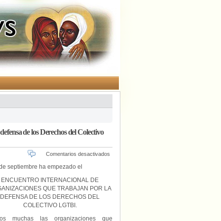
defensa de los Derechos del Colectivo
en
Comentarios desactivados
I
 de septiembre ha empezado el
Encuentro
Internacional
ENCUENTRO INTERNACIONAL DE
de
ANIZACIONES QUE TRABAJAN POR LA
organizaciones
DEFENSA DE LOS DERECHOS DEL
que
COLECTIVO LGTBI.
trabajan
en
os muchas las organizaciones que