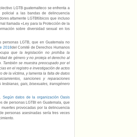
colectivo LGTB guatemalteco se enfrenta a
n policial a las bandas de delincuencia
dores altamente LGTBfóbicos que incluso
mal llamada «Ley para la Protección de la
formación sobre diversidad sexual en los
ra las personas LGTB, que en Guatemala no
de 2018
del Comité de Derechos Humanos
cupa que la legislación no prohíba la
tidad de género y no proteja el derecho al
ro. También se muestra preocupado por el
as en el registro e investigación de actos
 de la víctima, y lamenta la falta de datos
uiciamientos, sanciones y reparaciones
 lesbianas, gais, bisexuales, transgénero
a.
Según datos de la organización Oasis
tos de personas LGTBI en Guatemala, que
muertes provocadas por la delincuencia
 de personas asesinadas sería tres veces
cimiento.