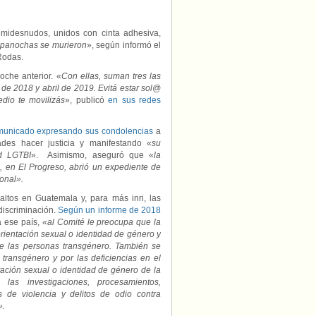
emidesnudos, unidos con cinta adhesiva,
 panochas se murieron
», según informó el
Rodas.
oche anterior. «
Con ellas, suman tres las
de 2018 y abril de 2019. Evitá estar sol@
dio te movilizás
», publicó
en sus redes
municado expresando sus condolencias
a
ades hacer justicia y manifestando «
su
ad LGTBI
». Asimismo, aseguró que «
la
 en El Progreso, abrió un expediente de
ional».
ltos en Guatemala y, para más inri, las
discriminación.
Según un informe de 2018
 ese país,
«al Comité le preocupa que la
 orientación sexual o identidad de género y
 de las personas transgénero. También se
ransgénero y por las deficiencias en el
ntación sexual o identidad de género de la
las investigaciones, procesamientos,
 de violencia y delitos de odio contra
».