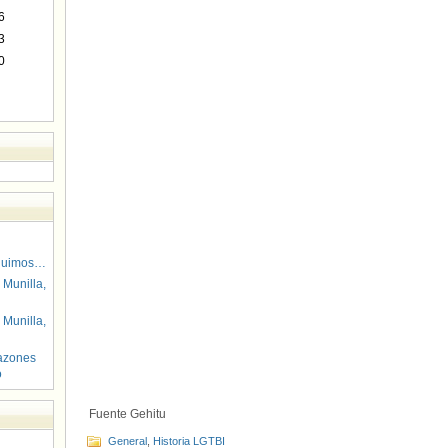
6
3
0
guimos…
 Munilla,
 Munilla,
azones
o
Fuente Gehitu
General
,
Historia LGTBI