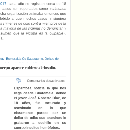
2017
, cada año se registran cerca de 18
s casos son reportados como
«crímenes
icha organización estimaba entonces que
 debido a que muchos casos ni siquiera
os crímenes de odio contra miembros de la
la mayoría de las víctimas no denuncian y
sumen que la víctima es la culpable
»,
ga.
etzi Esmeralda Co Sagastume
,
Delitos de
nuel Vega
,
Kelli Maritza Villagrán
,
uerpo aparece cubierto de insultos
en
Comentarios desactivados
Torturado
Espantosa noticia la que nos
y
llega desde Guatemala, donde
asesinado
el joven José Roberto Díaz, de
un
18 años, fue torturado y
joven
asesinado en lo que
activista
claramente parece ser un
gay
delito de odio: sus asesinos le
guatemalteco.
Su
grabaron a cuchillo en su
cuerpo
cuerpo insultos homófobos.