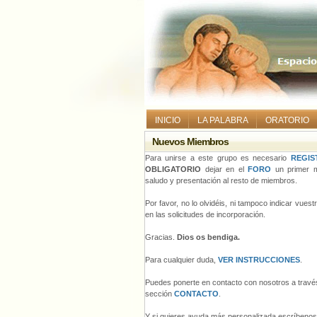
INICIO
LA PALABRA
ORATORIO
Nuevos Miembros
Para unirse a este grupo es necesario
REGIS
OBLIGATORIO
dejar en el
FORO
un primer m
saludo y presentación al resto de miembros.
Por favor, no lo olvidéis, ni tampoco indicar vues
en las solicitudes de incorporación.
Gracias.
Dios os bendiga.
Para cualquier duda,
VER INSTRUCCIONES
.
Puedes ponerte en contacto con nosotros a través
sección
CONTACTO
.
Y si quieres ayuda más personalizada escríbeno