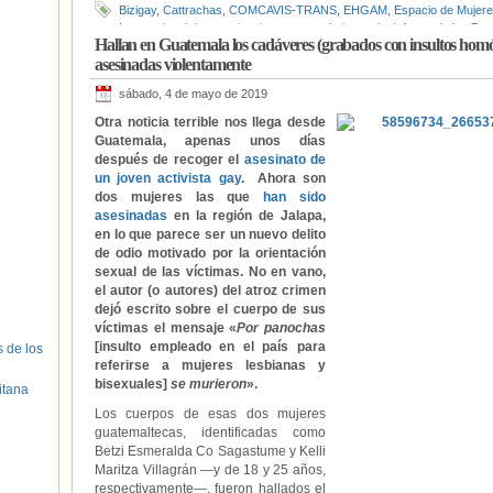
Bizigay
,
Cattrachas
,
COMCAVIS-TRANS
,
EHGAM
,
Espacio de Mujere
Internacional de organizaciones que trabajan en la defensa de los De
Hallan en Guatemala los cadáveres (grabados con insultos homó
Mugen Gainetik
,
Naizen
,
Oasis
,
Xamurrak Aniztasuna
asesinadas violentamente
sábado, 4 de mayo de 2019
Otra noticia terrible nos llega desde
Guatemala, apenas unos días
después de recoger el
asesinato de
un joven activista gay
. Ahora son
dos mujeres las que
han sido
asesinadas
en la región de Jalapa,
en lo que parece ser un nuevo delito
de odio motivado por la orientación
sexual de las víctimas. No en vano,
el autor (o autores) del atroz crimen
dejó escrito sobre el cuerpo de sus
víctimas el mensaje «
Por panochas
[insulto empleado en el país para
s de los
referirse a mujeres lesbianas y
bisexuales]
se murieron
».
itana
Los cuerpos de esas dos mujeres
guatemaltecas, identificadas como
Betzi Esmeralda Co Sagastume y Kelli
Maritza Villagrán —y de 18 y 25 años,
respectivamente—, fueron hallados el