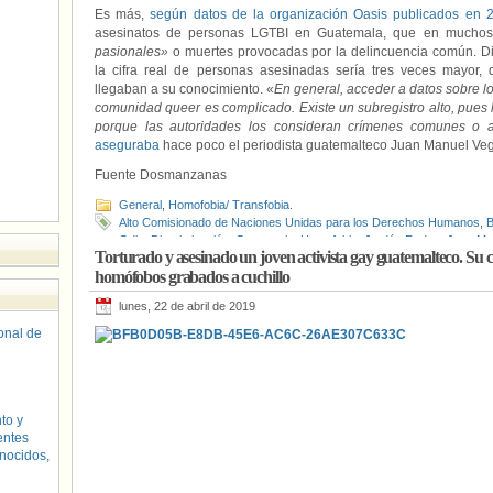
Es más,
según datos de la organización Oasis publicados en 
asesinatos de personas LGTBI en Guatemala, que en mucho
pasionales»
o muertes provocadas por la delincuencia común. D
la cifra real de personas asesinadas sería tres veces mayor,
llegaban a su conocimiento. «
En general, acceder a datos sobre l
comunidad queer es complicado. Existe un subregistro alto, pues 
porque las autoridades los consideran crímenes comunes o a
aseguraba
hace poco el periodista guatemalteco Juan Manuel Ve
Fuente Dosmanzanas
General
,
Homofobia/ Transfobia.
Alto Comisionado de Naciones Unidas para los Derechos Humanos
,
B
Odio
,
Discriminación
,
Guatemala
,
Homofobia
,
Jordán Rodas
,
Juan Ma
Torturado y asesinado un joven activista gay guatemalteco. Su c
Lesbianas
,
Lesbofobia
,
LGTBfobia
,
Oasis
,
Red Nacional LAMBDA
homófobos grabados a cuchillo
lunes, 22 de abril de 2019
sonal de
to y
entes
nocidos,