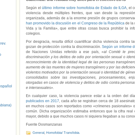
Según el
último informe sobre homofobia de Estado de ILGA
, el 
violencia desde múltiples frentes, que van desde la represió
organizada, además de a la enorme presión de grupos conserva
han promovido la discusión en el Congreso de la República
de la 
Vida y la Familia», que entre otras cosas busca prohibir la in
colegios.
Por desgracia, resulta difícil cuantificar dicha violencia cont
 rev.
gozan de protección contra la discriminación.
Según un informe 
de Naciones Unidas referido a ese país,
«al Comité le preo
o
discriminación y los delitos de odio por orientación sexual o iden
reconocimiento de la identidad legal de las personas transgéne
aumento de las muertes de mujeres transgénero y por las deficienci
violentos motivados por la orientación sexual o identidad de género
consolidados sobre las investigaciones, procesamientos, enj
otorgadas en casos de violencia y delitos de odio contra personas
spañol
e intersexuales».
En cualquier caso, la violencia parece estar a la orden del dí
publicados en 2017
, cada año se registran cerca de 18 asesina
sbiana)
en muchos casos son reportados como «crímenes pasionales» o 
común. Dicha organización estimaba entonces que la cifra real
mayor, debido a que muchos casos ni siquiera llegaban a su cono
Fuente Dosmanzanas
General
,
Homofobia/ Transfobia.