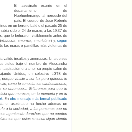
aparece
El asesinato ocurrió en el
cubierto
departamento de
de
Huehuetenango, al noroeste del
insultos
país. El cuerpo de José Roberto
homófobos
grabados
inos en un terreno baldío el pasado 25 de
a
había sido el 24 de marzo, a las 19:37 de
cuchillo
 que lo torturaron visiblemente antes de
(
«hueco»
,
«morro»
,
«maricón»
) y,
según
de las maras o pandillas más violentas de
ía valido insultos y amenazas. Una de sus
es títulos bajo el nombre de Alessandra
n aspiración era tener su propio salón de
bajando Unidos, un colectivo LGTB de
 porque viniste a ser luz para quienes te
secito, como lo conocíamos cariñosamente,
 voz se enronque… Gritaremos para que te
ticia que mereces, en tu memoria y en tu
ok
. En
otro mensaje más formal publicado
ecía el asesinado ha hecho además un
arle a la sociedad, a las personas que no
somos agentes de derechos, que no pueden
mitiremos que estos sucesos sigan siendo