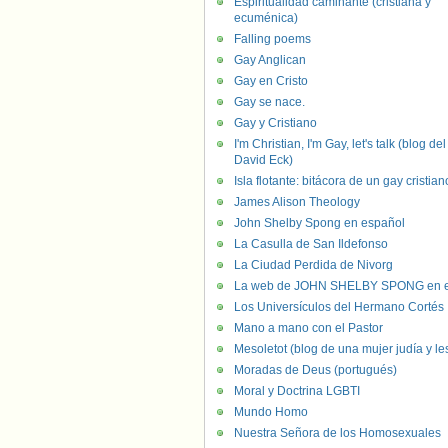
Espiritualidad caminante (cristiana y
ecuménica)
Falling poems
Gay Anglican
Gay en Cristo
Gay se nace.
Gay y Cristiano
I'm Christian, I'm Gay, let's talk (blog del
David Eck)
Isla flotante: bitácora de un gay cristian
James Alison Theology
John Shelby Spong en español
La Casulla de San Ildefonso
La Ciudad Perdida de Nivorg
La web de JOHN SHELBY SPONG en e
Los Universículos del Hermano Cortés
Mano a mano con el Pastor
Mesoletot (blog de una mujer judía y le
Moradas de Deus (portugués)
Moral y Doctrina LGBTI
Mundo Homo
Nuestra Señora de los Homosexuales