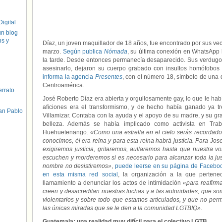
igital
un blog
hs y
Díaz, un joven maquillador de 18 años, fue encontrado por sus vec
marzo.
Según publica
Nómada
, su última conexión en WhatsApp 
la tarde. Desde entonces permanecía desaparecido. Sus verdugos,
asesinarlo, dejaron su cuerpo grabado con insultos homófobos 
informa la agencia
Presentes
, con el número 18, símbolo de una 
Centroamérica.
errato
José Roberto Díaz era abierta y orgullosamente gay, lo que le hab
aficiones era el transformismo, y de hecho había ganado ya tr
an Pablo
Villamizar. Contaba con la ayuda y el apoyo de su madre, y su gra
belleza. Además se había implicado como activista en Tra
Huehuetenango.
«Como una estrella en el cielo serás recordado,
conocimos, él era reina y para esta reina habrá justicia. Para Jo
exigiremos justicia, gritaremos, aullaremos hasta que nuestra
escuchen y morderemos si es necesario para alcanzar toda la jus
nombre no desistiremos»
,
puede leerse en su página de Facebo
en esta misma red social
, la organización a la que perten
llamamiento a denunciar los actos de intimidación
«para reafirm
creen y desacreditan nuestras luchas y a las autoridades, que 
violentarlos y sobre todo que estamos articulados, y que no per
las únicas miradas que se le den a la comunidad LGTBIQ».
Guatemala: una realidad muy difícil para el colectivo LGTB