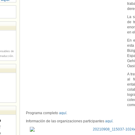
trab
dere
La s
de t
enor
en e
En e
esta
Bizi
nsables de
Esp
 traducción.
Gehi
Oasi
A tr
al f
ent
cola
logr
col
como
Programa completo
aquí
.
D
Información de las organizaciones participantes
aquí
.
2
9