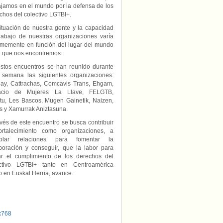
la
ajamos en el mundo por la defensa de los
defensa
chos del colectivo LGTBI+.
de
ituación de nuestra gente y la capacidad
los
Derechos
rabajo de nuestras organizaciones varía
del
memente en función del lugar del mundo
Colectivo
l que nos encontremos.
LGTBI+
stos encuentros se han reunido durante
 semana las siguientes organizaciones:
gay, Cattrachas, Comcavis Trans, Ehgam,
acio de Mujeres La Llave, FELGTB,
tu, Les Bascos, Mugen Gainetik, Naizen,
s y Xamurrak Aniztasuna.
avés de este encuentro se busca contribuir
ortalecimiento como organizaciones, a
ablar relaciones para fomentar la
boración y conseguir, que la labor para
ar el cumplimiento de los derechos del
ectivo LGTBI+ tanto en Centroamérica
 en Euskal Herria, avance.