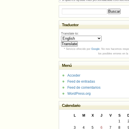
Buscar:
Traductor
Translate to:
* Servicio ofrecido por
Google
. No nos hacemos respo
los posibles errores en la
Menú
Acceder
Feed de entradas
Feed de comentarios
WordPress.org
Calendario
L
M
X
J
V
S
1
3
4
5
6
7
8