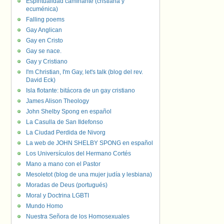
Espiritualidad caminante (cristiana y
ecuménica)
Falling poems
Gay Anglican
Gay en Cristo
Gay se nace.
Gay y Cristiano
I'm Christian, I'm Gay, let's talk (blog del rev.
David Eck)
Isla flotante: bitácora de un gay cristiano
James Alison Theology
John Shelby Spong en español
La Casulla de San Ildefonso
La Ciudad Perdida de Nivorg
La web de JOHN SHELBY SPONG en español
Los Universículos del Hermano Cortés
Mano a mano con el Pastor
Mesoletot (blog de una mujer judía y lesbiana)
Moradas de Deus (portugués)
Moral y Doctrina LGBTI
Mundo Homo
Nuestra Señora de los Homosexuales