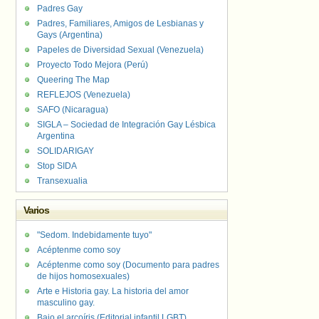
Padres Gay
Padres, Familiares, Amigos de Lesbianas y
Gays (Argentina)
Papeles de Diversidad Sexual (Venezuela)
Proyecto Todo Mejora (Perú)
Queering The Map
REFLEJOS (Venezuela)
SAFO (Nicaragua)
SIGLA – Sociedad de Integración Gay Lésbica
Argentina
SOLIDARIGAY
Stop SIDA
Transexualia
Varios
"Sedom. Indebidamente tuyo"
Acéptenme como soy
Acéptenme como soy (Documento para padres
de hijos homosexuales)
Arte e Historia gay. La historia del amor
masculino gay.
Bajo el arcoíris (Editorial infantil LGBT).