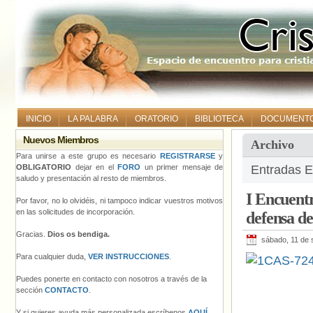
INICIO
LA PALABRA
ORATORIO
BIBLIOTECA
DOCUMENT
Nuevos Miembros
Archivo
Para unirse a este grupo es necesario
REGISTRARSE
y
OBLIGATORIO
dejar en el
FORO
un primer mensaje de
Entradas E
saludo y presentación al resto de miembros.
I Encuentr
Por favor, no lo olvidéis, ni tampoco indicar vuestros motivos
en las solicitudes de incorporación.
defensa d
Gracias.
Dios os bendiga.
sábado, 11 de 
Para cualquier duda,
VER INSTRUCCIONES
.
Puedes ponerte en contacto con nosotros a través de la
sección
CONTACTO
.
Y si quieres ayuda más personalizada escríbenos
AQUÍ