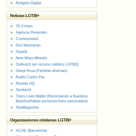
Religión Digital
Noticias LGTBI+
76 Crimes
Agencia Presentes
CromosomaX
Dos Manzanas
Gayety
New Ways Ministry
Outreach (un recurso católico LGTBQ)
Oveja Rosa (Familias diversas)
Radio Carlos Paz
Revista GQ
SentidoG
Trans Lives Matter (Recordando a Nuestros
Muertos/listado personas trans asesinadas)
XtraMagazine
Organizaciones cristianas LGTBI+
ACGIL (Barcelona)