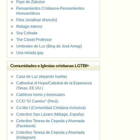
Pays de Zabulon
Pensamientos Cristianos-Pensamientos
Homoeróticos
Père Jonathan (francés)
Refugio Interior
Soy Cofrade
The Closet Professor
Umbrales de Luz (Blog de José Arregi)
Una mirada gay
Comunidades e Iglesias cristianas LGTBI+
Casa de Luz (dejando huella)
Cathedral of Hope/Catedral de la Esperanza
(Texas, EE.UU.)
Católicos homo y bisexuales
CCEI "El Camino" (Perú)
Co-libr-í (Comunidad Cristiana inclusiva)
Colectivo San Lázaro (Málaga, España)
Colectivo Teresa de Cepeda y Ahumada
(Facebook)
Colectivo Teresa de Cepeda y Ahumada
(Instagram)