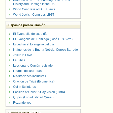
Rainbow Jews – Celebrating LGTB Jewish
History and Heritage in the UK
World Congress of LGBT Jews
World Jewish Congress LBGT
Espacios para la Oración
El Evangelio de cada día
El Evangelio del Domingo (José Luis Sicre)
Escuchar el Evangelio del día
Imágenes de la Buena Noticia, Cerezo Barredo
Jesús in Love
La Biblia
Leccionario Común revisado
Liturgia de las Horas
Meditaciones Inclusivas
Oración de Taizé (Ecuménica)
Out In Scriptures
Passion of Christ: A Gay Vision (Libro)
QSpirit (Espiritualidad Queer)
Rezando voy