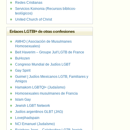
Redes Cristianas
Servicios Koinonia (Recursos bíblicos-
teológicos)
United Church of Christ
Enlaces LGTBI+ de otras confesiones
AMHO ( Asociación de Musulmanes
Homosexuales)
Beit Haverim – Groupe Juif LGTB de France
BuHozen
Congreso Mundial de Judíos LGBT
Gay Spirit
Guimel | Judíos Mexicanos LGTB, Familiares y
Amigos
Hamakom LGBTQI+ (Judaísmo)
Homosexuales musulmanes de Francia
Islam Gay
Jewish LGBT Network
Judíos argentinos GLBT (JAG)
Lovejihadspain
NCI Emanuel (Judaísmo)