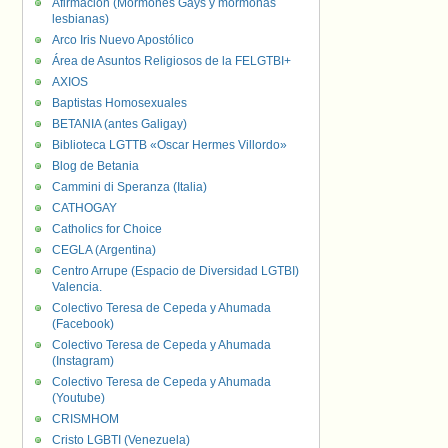
Afirmación (Mormones Gays y mormonas
lesbianas)
Arco Iris Nuevo Apostólico
Área de Asuntos Religiosos de la FELGTBI+
AXIOS
Baptistas Homosexuales
BETANIA (antes Galigay)
Biblioteca LGTTB «Oscar Hermes Villordo»
Blog de Betania
Cammini di Speranza (Italia)
CATHOGAY
Catholics for Choice
CEGLA (Argentina)
Centro Arrupe (Espacio de Diversidad LGTBI)
Valencia.
Colectivo Teresa de Cepeda y Ahumada
(Facebook)
Colectivo Teresa de Cepeda y Ahumada
(Instagram)
Colectivo Teresa de Cepeda y Ahumada
(Youtube)
CRISMHOM
Cristo LGBTI (Venezuela)