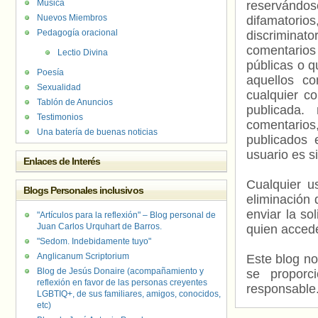
Música
reservándos
Nuevos Miembros
difamatorio
Pedagogía oracional
discriminat
comentarios
Lectio Divina
públicas o 
Poesía
aquellos c
Sexualidad
cualquier c
Tablón de Anuncios
publicada.
Testimonios
comentarios,
Una batería de buenas noticias
publicados 
usuario es s
Enlaces de Interés
Cualquier us
Blogs Personales inclusivos
eliminación 
enviar la so
"Artículos para la reflexión" – Blog personal de
Juan Carlos Urquhart de Barros.
quien accede
"Sedom. Indebidamente tuyo"
Anglicanum Scriptorium
Este blog no
Blog de Jesús Donaire (acompañamiento y
se proporc
reflexión en favor de las personas creyentes
responsable
LGBTIQ+, de sus familiares, amigos, conocidos,
etc)