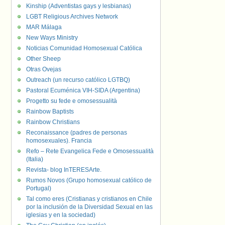
Kinship (Adventistas gays y lesbianas)
LGBT Religious Archives Network
MAR Málaga
New Ways Ministry
Noticias Comunidad Homosexual Católica
Other Sheep
Otras Ovejas
Outreach (un recurso católico LGTBQ)
Pastoral Ecuménica VIH-SIDA (Argentina)
Progetto su fede e omosessualità
Rainbow Baptists
Rainbow Christians
Reconaissance (padres de personas
homosexuales). Francia
Refo – Rete Evangelica Fede e Omosessualità
(Italia)
Revista- blog InTERESArte.
Rumos Novos (Grupo homosexual católico de
Portugal)
Tal como eres (Cristianas y cristianos en Chile
por la inclusión de la Diversidad Sexual en las
iglesias y en la sociedad)