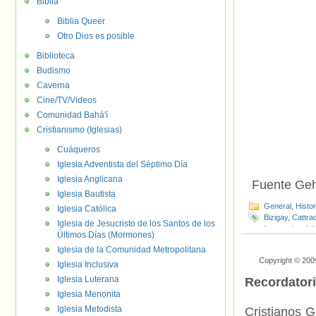
Biblia
Biblia Queer
Otro Dios es posible
Biblioteca
Budismo
Caverna
Cine/TV/Videos
Comunidad Bahá'í
Cristianismo (Iglesias)
Cuáqueros
Iglesia Adventista del Séptimo Día
Iglesia Anglicana
Fuente Geh
Iglesia Bautista
General
,
Histo
Iglesia Católica
Bizigay
,
Cattra
Iglesia de Jesucristo de los Santos de los
Internacional 
Últimos Días (Mormones)
Mugen Gaineti
Iglesia de la Comunidad Metropolitana
Copyright © 200
Iglesia Inclusiva
Iglesia Luterana
Recordator
Iglesia Menonita
Iglesia Metodista
Cristianos G