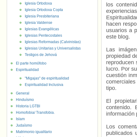
Iglesia Ortodoxa
los contenid
Iglesia Ortodoxa Copta
experienci
Iglesia Presbiteriana
Espiritualid
Iglesia Valdense
hacen respo
Iglesias Evangélicas
usuarios a p
Iglesias Pentecostales
este blog.
Iglesias Reformadas (Calvinistas)
Iglesias Unitarias y Universalistas
Las imágene
Testigos de Jehová
propiedad de
reproducen s
El parte homófobo
lucro. Por s
Espiritualidad
cuestión inm
"Migajas" de espiritualidad
comerciales 
Espiritualidad Inclusiva
tipo.
General
Hinduísmo
El propieta
Historia LGTBI
contenido. 
Homofobia/ Transfobia.
información 
Islam
Judaísmo
Los comenta
Matrimonio igualitario
publicados 