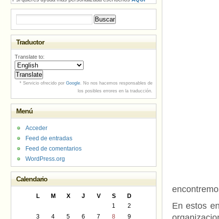
Buscar:
Traductor
Translate to:
* Servicio ofrecido por
Google
. No nos hacemos responsables de
los posibles errores en la traducción.
Menú
Acceder
Feed de entradas
Feed de comentarios
WordPress.org
Calendario
encontremo
L
M
X
J
V
S
D
En estos en
1
2
organizacio
3
4
5
6
7
8
9