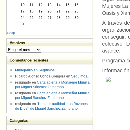
10
11
12
13
14
15
16
Mujeres La 
17
18
19
20
21
22
23
Oasis y Xam
24
25
26
27
28
29
30
A través de
31
organizacio
« Sep
conseguir, 
Archivos
colectivo 
Archivos
avance.
Comentarios recientes
Programa c
Información
Mudejarillo
en
Seguimos…
Ricardo Alonso Ochoa Gongora
en
Seguimos…
resignado
en
Carta abierta a Monseñor Munilla,
por Miguel Sánchez Zambrano.
resignado
en
Carta abierta a Monseñor Munilla,
por Miguel Sánchez Zambrano.
resignado
en
“Homosexualidad. Las Razones
de Dios”, de Miguel Sánchez Zambrano
Categorías