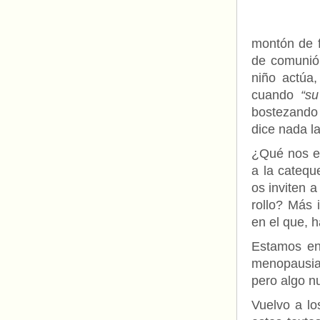
montón de f
de comunió
niño actúa,
cuando
“s
bostezando 
dice nada la
¿Qué nos es
a la catequ
os inviten 
rollo? Más
en el que, 
Estamos en
menopausia
pero algo n
Vuelvo a l