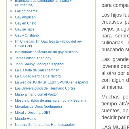
Espiritualidad caminante (cristiana y
para compart
ecuménica)
Falling poems
Los hijos f
Gay Anglican
creativos p
Gay en Cristo
viejos jueg
Gay se nace.
para sorpr
Gay y Cristiano
I'm Christian, I'm Gay, let's talk (blog del rev.
culinarias.
David Eck)
buscando su
Isla flotante: bitácora de un gay cristiano
James Alison Theology
Las grande
John Shelby Spong en español
jóvenes dec
La Casulla de San Ildefonso
al otro por
La Ciudad Perdida de Nivorg
con algún d
La web de JOHN SHELBY SPONG en español
sí misma.
Los Universículos del Hermano Cortés
Mano a mano con el Pastor
Muchas per
Mesoletot (blog de una mujer judía y lesbiana)
tiempo atrás
Moradas de Deus (portugués)
cuentos, ap
Moral y Doctrina LGBTI
decidir por 
Mundo Homo
Nuestra Señora de los Homosexuales
LAS MUJER