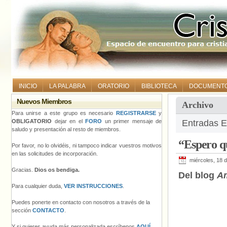
INICIO
LA PALABRA
ORATORIO
BIBLIOTECA
DOCUMENT
Nuevos Miembros
Archivo
Para unirse a este grupo es necesario
REGISTRARSE
y
OBLIGATORIO
dejar en el
FORO
un primer mensaje de
Entradas E
saludo y presentación al resto de miembros.
“Espero q
Por favor, no lo olvidéis, ni tampoco indicar vuestros motivos
en las solicitudes de incorporación.
miércoles, 18 d
Gracias.
Dios os bendiga.
Del blog
Am
Para cualquier duda,
VER INSTRUCCIONES
.
Puedes ponerte en contacto con nosotros a través de la
sección
CONTACTO
.
Y si quieres ayuda más personalizada escríbenos
AQUÍ