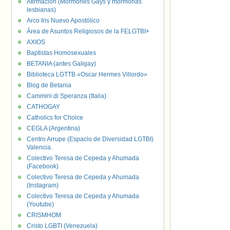
Afirmación (Mormones Gays y mormonas
lesbianas)
Arco Iris Nuevo Apostólico
Área de Asuntos Religiosos de la FELGTBI+
AXIOS
Baptistas Homosexuales
BETANIA (antes Galigay)
Biblioteca LGTTB «Oscar Hermes Villordo»
Blog de Betania
Cammini di Speranza (Italia)
CATHOGAY
Catholics for Choice
CEGLA (Argentina)
Centro Arrupe (Espacio de Diversidad LGTBI)
Valencia.
Colectivo Teresa de Cepeda y Ahumada
(Facebook)
Colectivo Teresa de Cepeda y Ahumada
(Instagram)
Colectivo Teresa de Cepeda y Ahumada
(Youtube)
CRISMHOM
Cristo LGBTI (Venezuela)