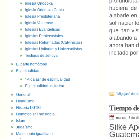
profundida
Iglesia Ortodoxa
hubiera de
Iglesia Ortodoxa Copta
alabarle en
Iglesia Presbiteriana
sol nacient
Iglesia Valdense
Iglesias Evangélicas
que han vis
Iglesias Pentecostales
alabando a 
Iglesias Reformadas (Calvinistas)
ahora han d
Iglesias Unitarias y Universalistas
incitado por
Testigos de Jehová
El parte homófobo
Espiritualidad
"Migajas" de espiritualidad
Espiritualidad Inclusiva
"Migajas" de es
General
Hinduísmo
Tiempo de
Historia LGTBI
Homofobia/ Transfobia.
martes, 8 de d
Islam
Silke Ap
Judaísmo
Guatema
Matrimonio igualitario