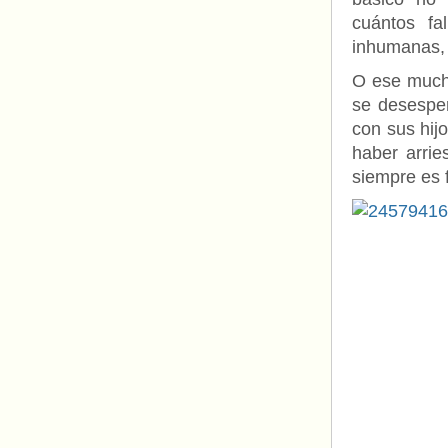
cuántos fa
inhumanas,
O ese mucha
se desesper
con sus hij
haber arrie
siempre es f