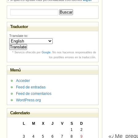
Buscar:
Traductor
Translate to:
* Servicio ofrecido por
Google
. No nos hacemos responsables de
los posibles errores en la traducción.
Menú
Acceder
Feed de entradas
Feed de comentarios
WordPress.org
Calendario
L
M
X
J
V
S
D
1
2
«¿Me pregu
3
4
5
6
7
8
9