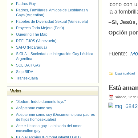
icono con u
Padres Gay
Padres, Familiares, Amigos de Lesbianas y
la alfombril
Gays (Argentina)
–Sí, Jesús,
Papeles de Diversidad Sexual (Venezuela)
Proyecto Todo Mejora (Perú)
Opción por
Queering The Map
REFLEJOS (Venezuela)
SAFO (Nicaragua)
Fuente:
Mon
SIGLA – Sociedad de Integración Gay Lésbica
Argentina
SOLIDARIGAY
Stop SIDA
Espiritualidad
Transexualia
Está aman
Varios
sábado, 12 de
"Sedom. Indebidamente tuyo"
Acéptenme como soy
Acéptenme como soy (Documento para padres
de hijos homosexuales)
Arte e Historia gay. La historia del amor
masculino gay.
Bajo el arcoíris (Editorial infantil LGBT).