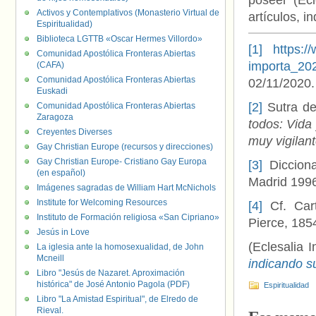
poseer (Ecl
Activos y Contemplativos (Monasterio Virtual de
artículos, i
Espiritualidad)
Biblioteca LGTTB «Oscar Hermes Villordo»
[1]
https:/
Comunidad Apostólica Fronteras Abiertas
importa_20
(CAFA)
Comunidad Apostólica Fronteras Abiertas
02/11/2020.
Euskadi
[2]
Sutra del
Comunidad Apostólica Fronteras Abiertas
Zaragoza
todos: Vida
Creyentes Diverses
muy vigilan
Gay Christian Europe (recursos y direcciones)
Gay Christian Europe- Cristiano Gay Europa
[3]
Diccionar
(en español)
Madrid 199
Imágenes sagradas de William Hart McNichols
Institute for Welcoming Resources
[4]
Cf. Cart
Instituto de Formación religiosa «San Cipriano»
Pierce, 185
Jesús in Love
(Eclesalia I
La iglesia ante la homosexualidad, de John
Mcneill
indicando s
Libro "Jesús de Nazaret. Aproximación
histórica" de José Antonio Pagola (PDF)
Espiritualidad
Libro "La Amistad Espiritual", de Elredo de
Rieval.