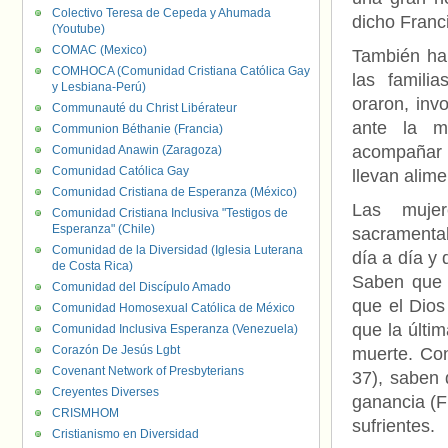
Colectivo Teresa de Cepeda y Ahumada
dicho Franc
(Youtube)
COMAC (Mexico)
También ha
COMHOCA (Comunidad Cristiana Católica Gay
las famili
y Lesbiana-Perú)
oraron, inv
Communauté du Christ Libérateur
ante la m
Communion Béthanie (Francia)
acompañar 
Comunidad Anawin (Zaragoza)
Comunidad Católica Gay
llevan alime
Comunidad Cristiana de Esperanza (México)
Las mujer
Comunidad Cristiana Inclusiva "Testigos de
Esperanza" (Chile)
sacramental
Comunidad de la Diversidad (Iglesia Luterana
día a día y 
de Costa Rica)
Saben que 
Comunidad del Discípulo Amado
que el Dios
Comunidad Homosexual Católica de México
que la últim
Comunidad Inclusiva Esperanza (Venezuela)
Corazón De Jesús Lgbt
muerte. Con
Covenant Network of Presbyterians
37), saben 
Creyentes Diverses
ganancia (F
CRISMHOM
sufrientes.
Cristianismo en Diversidad