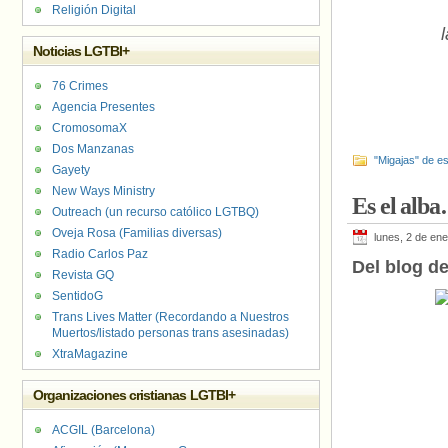
Religión Digital
Noticias LGTBI+
76 Crimes
Agencia Presentes
CromosomaX
Dos Manzanas
"Migajas" de es
Gayety
New Ways Ministry
Es el alb
Outreach (un recurso católico LGTBQ)
Oveja Rosa (Familias diversas)
lunes, 2 de en
Radio Carlos Paz
Del blog de
Revista GQ
SentidoG
Trans Lives Matter (Recordando a Nuestros
Muertos/listado personas trans asesinadas)
XtraMagazine
Organizaciones cristianas LGTBI+
ACGIL (Barcelona)