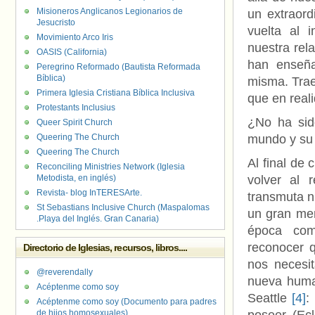
Misioneros Anglicanos Legionarios de
un extraord
Jesucristo
vuelta al i
Movimiento Arco Iris
nuestra rela
OASIS (California)
han enseña
Peregrino Reformado (Bautista Reformada
Bíblica)
misma. Trae
Primera Iglesia Cristiana Bíblica Inclusiva
que en real
Protestants Inclusius
¿No ha sid
Queer Spirit Church
Queering The Church
mundo y su 
Queering The Church
Al final de
Reconciling Ministries Network (Iglesia
Metodista, en inglés)
volver al 
Revista- blog InTERESArte.
transmuta n
St Sebastians Inclusive Church (Maspalomas
un gran me
.Playa del Inglés. Gran Canaria)
época com
reconocer 
Directorio de Iglesias, recursos, libros....
nos necesit
@reverendally
nueva huma
Acéptenme como soy
Seattle
[4]
:
Acéptenme como soy (Documento para padres
de hijos homosexuales)