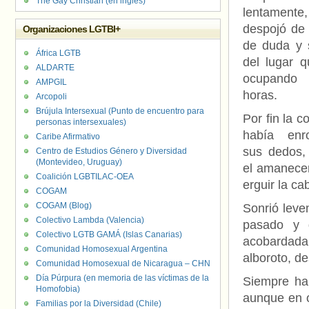
The Gay Christian (en inglés)
lentame
despojó de 
Organizaciones LGTBI+
de duda y 
África LGTB
del lugar q
ALDARTE
ocupando
AMPGIL
horas.
Arcopoli
Brújula Intersexual (Punto de encuentro para
Por fin la c
personas intersexuales)
había enr
Caribe Afirmativo
sus dedos,
Centro de Estudios Género y Diversidad
(Montevideo, Uruguay)
el amanecer
Coalición LGBTILAC-OEA
erguir la ca
COGAM
COGAM (Blog)
Sonrió leve
Colectivo Lambda (Valencia)
pasado y 
Colectivo LGTB GAMÁ (Islas Canarias)
acobardada.
Comunidad Homosexual Argentina
alboroto, d
Comunidad Homosexual de Nicaragua – CHN
Día Púrpura (en memoria de las víctimas de la
Siempre ha
Homofobia)
aunque en o
Familias por la Diversidad (Chile)