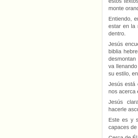
estos texto
monte orand
Entiendo, e
estar en la
dentro.
Jesús encue
biblia hebr
desmontan u
va llenando
su estilo, e
Jesús está 
nos acerca 
Jesús clar
hacerle asco
Este es y 
capaces de 
Cerca de Él