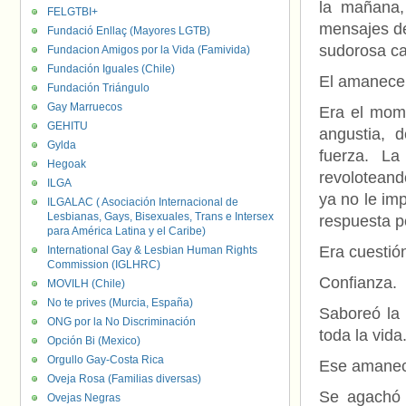
la mañana,
FELGTBI+
mensajes de
Fundació Enllaç (Mayores LGTB)
sudorosa ca
Fundacion Amigos por la Vida (Famivida)
Fundación Iguales (Chile)
El amanecer
Fundación Triángulo
Gay Marruecos
Era el mome
GEHITU
angustia, 
Gylda
fuerza. La
Hegoak
revoloteand
ILGA
ya no le im
ILGALAC ( Asociación Internacional de
Lesbianas, Gays, Bisexuales, Trans e Intersex
respuesta p
para América Latina y el Caribe)
Era cuestió
International Gay & Lesbian Human Rights
Commission (IGLHRC)
Confianza.
MOVILH (Chile)
No te prives (Murcia, España)
Saboreó la 
ONG por la No Discriminación
toda la vida
Opción Bi (Mexico)
Orgullo Gay-Costa Rica
Ese amanece
Oveja Rosa (Familias diversas)
Se agachó 
Ovejas Negras