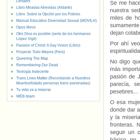
Lenaers
Se me hace 
Libro Miradas Atrevidas (Aldarte)
nuestra sed
Libro: Sobre la Opción por los Pobres.
miles de ho
Manual Educativo Diversidad Sexual (MOVILH)
sumamente m
Opus libros
dejan colab
Otro Dios es posible (serie de los hermanos
López Vigil)
Por ahí veo
Passion of Christ: A Gay Vision (Libro)
espirituali
Proyecto Todo Mejora (Perú)
Queering The Map
No digo que
Remembering Our Dead
más importa
Teología Indecente
pasión de J
Trans Lives Matter (Recordando a Nuestros
Muertos/listado personas trans asesinadas)
parecía, s
Tu vida va a mejorar
pesebres…
WEB Islam
O esa mujer
donde dar a 
y la miseri
fronteras. 
seguir un 
básico no 