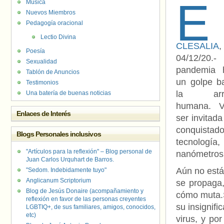
E
Música
Nuevos Miembros
Pedagogía oracional
Lectio Divina
CLESALIA
,
Poesía
04/12/2
Sexualidad
pandemia 
Tablón de Anuncios
un golpe b
Testimonios
la arro
Una batería de buenas noticias
humana. V
Enlaces de Interés
ser invitada
conquistado
Blogs Personales inclusivos
tecnología,
"Artículos para la reflexión" – Blog personal de
nanómetro
Juan Carlos Urquhart de Barros.
Aún no está
"Sedom. Indebidamente tuyo"
Anglicanum Scriptorium
se propaga,
Blog de Jesús Donaire (acompañamiento y
cómo muta.S
reflexión en favor de las personas creyentes
su insignif
LGBTIQ+, de sus familiares, amigos, conocidos,
etc)
virus, y po