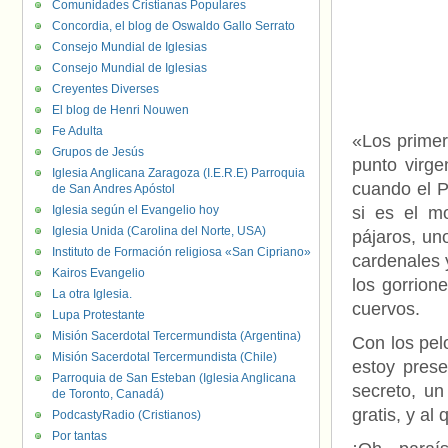
Comunidades Cristianas Populares
Concordia, el blog de Oswaldo Gallo Serrato
Consejo Mundial de Iglesias
Consejo Mundial de Iglesias
Creyentes Diverses
El blog de Henri Nouwen
Fe Adulta
«Los primer
Grupos de Jesús
punto virge
Iglesia Anglicana Zaragoza (I.E.R.E) Parroquia
cuando el P
de San Andres Apóstol
Iglesia según el Evangelio hoy
si es el 
Iglesia Unida (Carolina del Norte, USA)
pájaros, un
Instituto de Formación religiosa «San Cipriano»
cardenales 
Kairos Evangelio
los gorrione
La otra Iglesia.
cuervos.
Lupa Protestante
Misión Sacerdotal Tercermundista (Argentina)
Con los pel
Misión Sacerdotal Tercermundista (Chile)
estoy prese
Parroquia de San Esteban (Iglesia Anglicana
secreto, un
de Toronto, Canadá)
gratis, y al
PodcastyRadio (Cristianos)
Por tantas