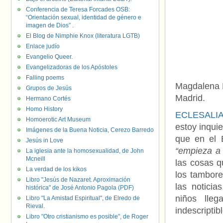
Conferencia de Teresa Forcades OSB:
“Orientación sexual, identidad de género e
imagen de Dios” .
El Blog de Nimphie Knox (literatura LGTB)
Enlace judío
Evangelio Queer.
Evangelizadoras de los Apóstoles
Falling poems
Magdalena 
Grupos de Jesús
Madrid.
Hermano Cortés
Homo History
ECLESALI
Homoerotic Art Museum
estoy inqui
Imágenes de la Buena Noticia, Cerezo Barredo
que en el 
Jesús in Love
“empieza a 
La iglesia ante la homosexualidad, de John
Mcneill
las cosas 
La verdad de los kikos
los tambor
Libro "Jesús de Nazaret. Aproximación
las notici
histórica" de José Antonio Pagola (PDF)
niños lle
Libro "La Amistad Espiritual", de Elredo de
Rieval.
indescriptib
Libro "Otro cristianismo es posible", de Roger