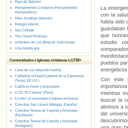
Pays de Zabulon
La emergenc
Pensamientos Cristianos-Pensamientos
Homoeróticos
con la salu
Père Jonathan (francés)
había sido 
Refugio Interior
guardaban l
Soy Cofrade
que honran
The Closet Professor
estudio co
Umbrales de Luz (Blog de José Arregi)
Una mirada gay
comparados 
manifestaci
Comunidades e Iglesias cristianas LGTBI+
pueblos par
energéticos 
Casa de Luz (dejando huella)
Cathedral of Hope/Catedral de la Esperanza
Con este 
(Texas, EE.UU.)
importancia
Católicos homo y bisexuales
mientras má
CCEI "El Camino" (Perú)
Co-libr-í (Comunidad Cristiana inclusiva)
buscar la c
Colectivo San Lázaro (Málaga, España)
abrimos a l
Colectivo Teresa de Cepeda y Ahumada
del univers
(Facebook)
descubrimos
Colectivo Teresa de Cepeda y Ahumada
(Instagram)
una gran h