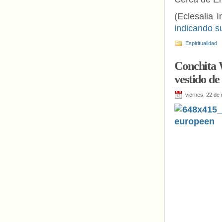
(Eclesalia I
indicando s
Espiritualidad
Conchita W
vestido d
viernes, 22 de