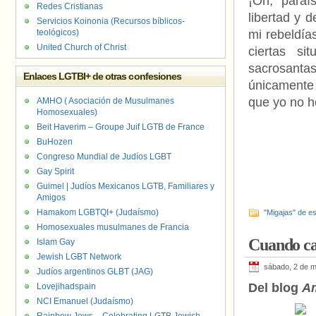
¡Oh, paraí
Redes Cristianas
libertad y 
Servicios Koinonia (Recursos bíblicos-
teológicos)
mi rebeldías
United Church of Christ
ciertas si
sacrosanta
Enlaces LGTBI+ de otras confesiones
únicamente 
que yo no h
AMHO ( Asociación de Musulmanes
Homosexuales)
Beit Haverim – Groupe Juif LGTB de France
BuHozen
Congreso Mundial de Judíos LGBT
Gay Spirit
Guimel | Judíos Mexicanos LGTB, Familiares y
Amigos
Hamakom LGBTQI+ (Judaísmo)
"Migajas" de es
Homosexuales musulmanes de Francia
Cuando can
Islam Gay
Jewish LGBT Network
sábado, 2 de 
Judíos argentinos GLBT (JAG)
Del blog
A
Lovejihadspain
NCI Emanuel (Judaísmo)