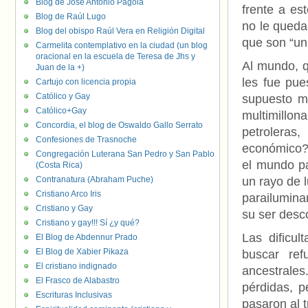
Blog de José Antonio Pagola
frente a es
Blog de Raúl Lugo
no le queda
Blog del obispo Raúl Vera en Religión Digital
que son “un
Carmelita contemplativo en la ciudad (un blog
oracional en la escuela de Teresa de Jhs y
Al mundo, q
Juan de la +)
les fue pue
Cartujo con licencia propia
Católico y Gay
supuesto mo
Católico+Gay
multimillo
Concordia, el blog de Oswaldo Gallo Serrato
petroleras
Confesiones de Trasnoche
económico? 
Congregación Luterana San Pedro y San Pablo
el mundo pa
(Costa Rica)
Contranatura (Abraham Puche)
un rayo de l
Cristiano Arco Iris
parailumina
Cristiano y Gay
su ser desc
Cristiano y gay!!! Sí ¿y qué?
Las dificu
El Blog de Abdennur Prado
El Blog de Xabier Pikaza
buscar ref
El cristiano indignado
ancestrales
El Frasco de Alabastro
pérdidas, p
Escrituras Inclusivas
pasaron al 