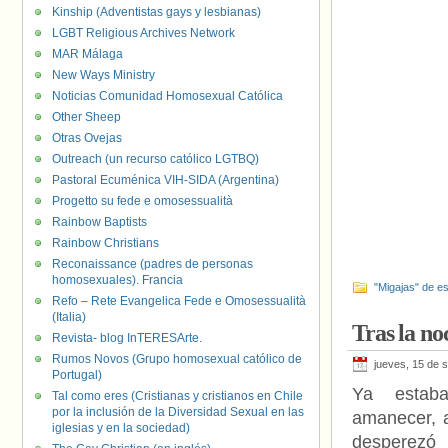
Kinship (Adventistas gays y lesbianas)
LGBT Religious Archives Network
MAR Málaga
New Ways Ministry
Noticias Comunidad Homosexual Católica
Other Sheep
Otras Ovejas
Outreach (un recurso católico LGTBQ)
Pastoral Ecuménica VIH-SIDA (Argentina)
Progetto su fede e omosessualità
Rainbow Baptists
Rainbow Christians
Reconaissance (padres de personas
homosexuales). Francia
"Migajas" de es
Refo – Rete Evangelica Fede e Omosessualità
(Italia)
Tras la n
Revista- blog InTERESArte.
Rumos Novos (Grupo homosexual católico de
jueves, 15 de 
Portugal)
Ya estab
Tal como eres (Cristianas y cristianos en Chile
por la inclusión de la Diversidad Sexual en las
amanecer, 
iglesias y en la sociedad)
desperezó