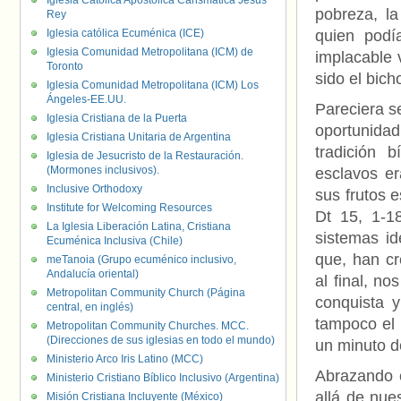
Iglesia Católica Apostólica Carismática Jesús
pobreza, l
Rey
Iglesia católica Ecuménica (ICE)
quien podí
Iglesia Comunidad Metropolitana (ICM) de
implacable 
Toronto
sido el bich
Iglesia Comunidad Metropolitana (ICM) Los
Ángeles-EE.UU.
Pareciera s
Iglesia Cristiana de la Puerta
oportunidad
Iglesia Cristiana Unitaria de Argentina
tradición 
Iglesia de Jesucristo de la Restauración.
(Mormones inclusivos).
esclavos er
Inclusive Orthodoxy
sus frutos 
Institute for Welcoming Resources
Dt 15, 1-1
La Iglesia Liberación Latina, Cristiana
sistemas id
Ecuménica Inclusiva (Chile)
que, han cr
meTanoia (Grupo ecuménico inclusivo,
Andalucía oriental)
al final, n
Metropolitan Community Church (Página
conquista y
central, en inglés)
tampoco el
Metropolitan Community Churches. MCC.
(Direcciones de sus iglesias en todo el mundo)
un minuto d
Ministerio Arco Iris Latino (MCC)
Abrazando e
Ministerio Cristiano Bíblico Inclusivo (Argentina)
allá de nue
Misión Cristiana Incluyente (México)