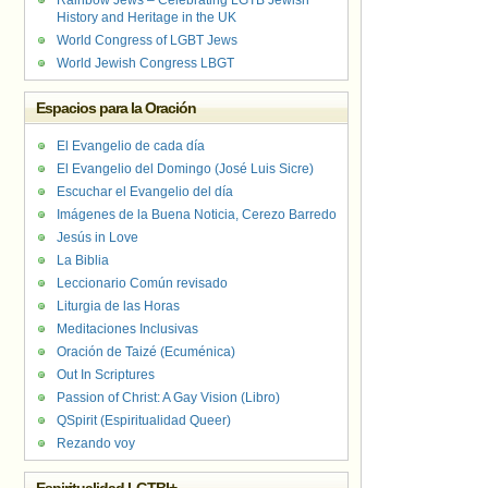
Rainbow Jews – Celebrating LGTB Jewish
History and Heritage in the UK
World Congress of LGBT Jews
World Jewish Congress LBGT
Espacios para la Oración
El Evangelio de cada día
El Evangelio del Domingo (José Luis Sicre)
Escuchar el Evangelio del día
Imágenes de la Buena Noticia, Cerezo Barredo
Jesús in Love
La Biblia
Leccionario Común revisado
Liturgia de las Horas
Meditaciones Inclusivas
Oración de Taizé (Ecuménica)
Out In Scriptures
Passion of Christ: A Gay Vision (Libro)
QSpirit (Espiritualidad Queer)
Rezando voy