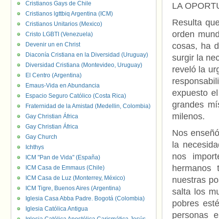
Cristianos Gays de Chile
LA OPORT
Cristianos lgttbiq Argentina (ICM)
Resulta que
Cristianos Unitarios (Mexico)
orden mundi
Cristo LGBTI (Venezuela)
Devenir un en Christ
cosas, ha d
Diaconía Cristiana en la Diversidad (Uruguay)
surgir la ne
Diversidad Cristiana (Montevideo, Uruguay)
reveló la ur
El Centro (Argentina)
responsabil
Emaus-Vida en Abundancia
expuesto el
Espacio Seguro Católico (Costa Rica)
grandes mís
Fraternidad de la Amistad (Medellin, Colombia)
milenos.
Gay Christian África
Gay Christian África
Nos enseñó 
Gay Church
la necesida
Ichthys
nos impor
ICM "Pan de Vida" (España)
hermanos t
ICM Casa de Emmaus (Chile)
ICM Casa de Luz (Monterrey, México)
nuestras po
ICM Tigre, Buenos Aires (Argentina)
salta los m
Iglesia Casa Abba Padre. Bogotá (Colombia)
pobres esté
Iglesia Católica Antigua
personas e