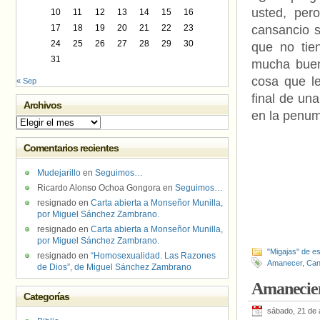
usted, per
10
11
12
13
14
15
16
17
18
19
20
21
22
23
cansancio 
24
25
26
27
28
29
30
que no tie
31
mucha buen
cosa que l
« Sep
final de un
Archivos
en la penu
Archivos
Comentarios recientes
Mudejarillo
en
Seguimos…
Ricardo Alonso Ochoa Gongora
en
Seguimos…
resignado
en
Carta abierta a Monseñor Munilla,
por Miguel Sánchez Zambrano.
resignado
en
Carta abierta a Monseñor Munilla,
por Miguel Sánchez Zambrano.
"Migajas" de es
resignado
en
“Homosexualidad. Las Razones
Amanecer
,
Can
de Dios”, de Miguel Sánchez Zambrano
Amanecie
Categorías
sábado, 21 de 