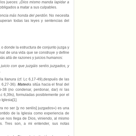
los jueces:
¡Dios mismo manda lapidar a
obligados a matar a sus culpables.
iencia más honda del perdón.
No necesita
superan todas las leyes y sentencias del
o donde la estructura de conjunto juzga y
onal de una vida que se construye y define
más allá de razones y juicios humanos:
juicio con que juzgáis seréis juzgados, y
.
la llanura (cf. Lc 6,17-49),después de las
c 6,27-36).
Mateo
la sitúa hacia el final del
b-38 (no condenar, perdonar, dar) ni las
 Lc 6,39s), formuladas posiblemente por el
 Iglesia[1].
o ser [y no seréis] juzgados») es una
entido de la Iglesia como experiencia de
que nos llega de Dios, viniendo, al mismo
s. Tres son, a mi entender, sus notas