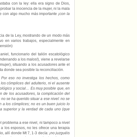
staba con la ley: ella era signo de Dios,
robar la inocencia de la mujer, ni la mala
rse con algo mucho más importante
¡con la
encia de la Ley, mostrando de un modo más
ivo en varios trabajos, especialmente en
tensión)
niel, funcionario del talión escatológico
ndenando a los malos!), viene a revelarse
mujer), situando a los acusadores ante el
da donde sea posible la reconciliación.
. Por eso no investiga los hechos, como
os cómplices del adulterio, ni el ausente
cológico y social… Es muy posible que, en
ón de los acusadores, la complicación del
 no se ha querido situar a ese nivel: no se
n a los cómplices; no es un buen juicio lo
cia superior y la verdad de cada uno (que
l problema a ese nivel, ni tampoco a nivel
 a los esposos, no les ofrece una terapia
o, allí donde Mt 7, 1-3 decía:
¡no juzguéis