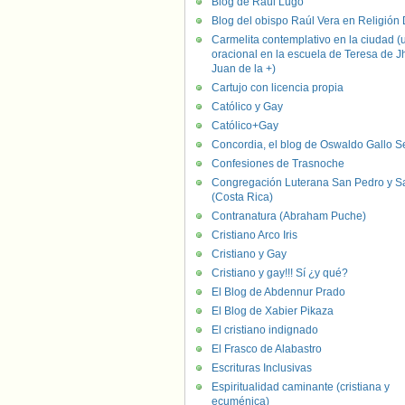
Blog de Raúl Lugo
Blog del obispo Raúl Vera en Religión D
Carmelita contemplativo en la ciudad (
oracional en la escuela de Teresa de J
Juan de la +)
Cartujo con licencia propia
Católico y Gay
Católico+Gay
Concordia, el blog de Oswaldo Gallo S
Confesiones de Trasnoche
Congregación Luterana San Pedro y S
(Costa Rica)
Contranatura (Abraham Puche)
Cristiano Arco Iris
Cristiano y Gay
Cristiano y gay!!! Sí ¿y qué?
El Blog de Abdennur Prado
El Blog de Xabier Pikaza
El cristiano indignado
El Frasco de Alabastro
Escrituras Inclusivas
Espiritualidad caminante (cristiana y
ecuménica)