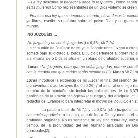
–
La ley descubre al pecador y tiene la respuesta ,
como saben 
estas mujeres!
Como representantes de un Dios violento se creen 
–
Frente a esa ley que se impone matando, eleva Jesús la exper
ya libros, escribe su palabra sobre el polvo: Dios y su gracia 
mundo.
NO JUZQUÉIS….
No juzguéis y no seréis juzgados (Lc 6,37s; Mt 7,1s)
La comunión de Jesús se destruye allí donde unos juzgan a otros, 
somete bajo su dictado a todos. El juicio pertenece al orden raci
a sí misma, pero Dios se sitúa en un plano de gratuidad superior, 
Lucas
.
«No juzguéis, para que no seáis juzgados, porque con el 
con la medida con que midáis seréis medidos» (Cf.
Mateo
Mt 7,1s)
Lucas
introduce la exigencia de
no juzgar
al final del sermón de 
bienaventuranzas, los ayes (Lc 6,20-26) y el amor al enemigo (L
sermón de la montaña, sin incluir las aplicaciones de Lc 6,37
parábolas de la «razón teológica» (del ciego y del discípulo: cf.
redactor del Evangelio para interpretar el motivo del
no juicio
en su
La palabra base de Mt 7,1 y Lc 6,37a («No juzguéis, para n
sentencia apodíctica
o axioma, que define a Dios y modela el s
gratuidad originaria. No es sentencia de ley sino
supra-ley
, voz 
tiempo, de la profundidad del ser humano arraigado en Dio
principales[2]: