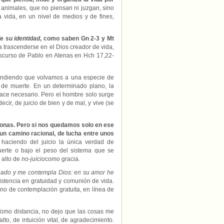
 animales, que no piensan ni juzgan, sino
la vida, en un nivel de medios y de fines,
e su identidad
, como saben Gn 2-3 y Mt
 trascenderse en el Dios creador de vida,
discurso de Pablo en Atenas en Hch 17,22-
etendiendo que volvamos a una especie de
o de muerte. En un determinado plano, la
 hace necesario. Pero el hombre solo surge
cir, de juicio de bien y de mal, y vive (se
onas. Pero si nos quedamos solo en ese
n camino racional, de lucha entre unos
 haciendo del juicio la única verdad de
uerte o bajo el peso del sistema que se
 alto de
no-juicio
como gracia.
eado y me contempla Dios: en su amor he
istencia en gratuidad y comunión de vida.
ano de contemplación gratuita, en línea de
Tomo distancia, no dejo que las cosas me
to, de intuición vital, de agradecimiento.