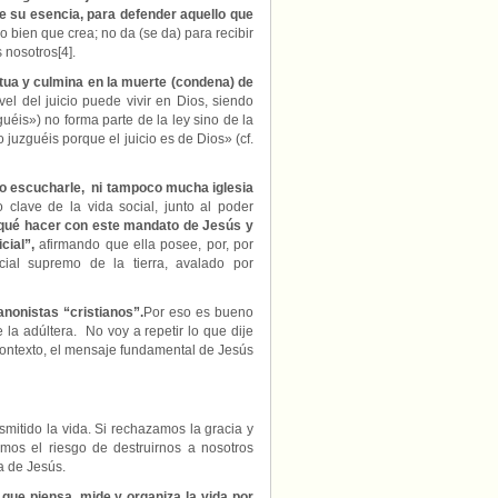
de su esencia, para defender aquello que
o bien que crea; no da (se da) para recibir
 nosotros[4].
tua y culmina en la muerte (condena) de
vel del juicio puede vivir en Dios, siendo
uéis») no forma parte de la ley sino de la
juzguéis porque el juicio es de Dios» (cf.
do escucharle, ni tampoco mucha iglesia
 clave de la vida social, junto al poder
o qué hacer con este mandato de Jesús y
cial”,
afirmando que ella posee, por, por
cial supremo de la tierra, avalado por
nonistas “cristianos”.
Por eso es bueno
la adúltera. No voy a repetir lo que dije
contexto, el mensaje fundamental de Jesús
mitido la vida. Si rechazamos la gracia y
mos el riesgo de destruirnos a nosotros
a de Jesús.
, que piensa, mide y organiza la vida por