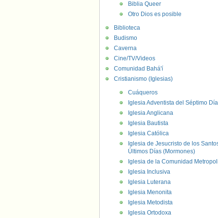
Biblia Queer
Otro Dios es posible
Biblioteca
Budismo
Caverna
Cine/TV/Videos
Comunidad Bahá'í
Cristianismo (Iglesias)
Cuáqueros
Iglesia Adventista del Séptimo Día
Iglesia Anglicana
Iglesia Bautista
Iglesia Católica
Iglesia de Jesucristo de los Santo
Últimos Días (Mormones)
Iglesia de la Comunidad Metropol
Iglesia Inclusiva
Iglesia Luterana
Iglesia Menonita
Iglesia Metodista
Iglesia Ortodoxa