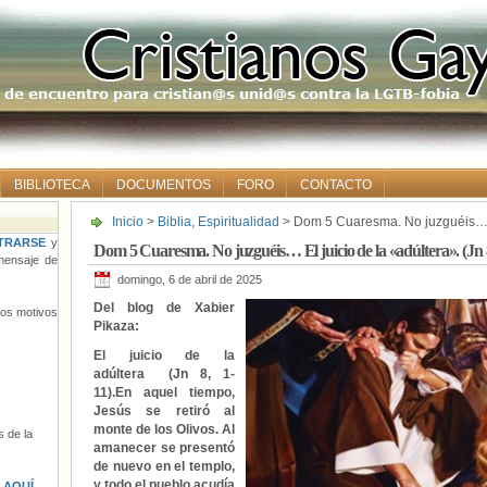
BIBLIOTECA
DOCUMENTOS
FORO
CONTACTO
Inicio
>
Biblia
,
Espiritualidad
> Dom 5 Cuaresma. No juzguéis… El 
TRARSE
y
Dom 5 Cuaresma. No juzguéis… El juicio de la «adúltera». (Jn 8
ensaje de
domingo, 6 de abril de 2025
Del blog de Xabier
tros motivos
Pikaza:
El juicio de la
adúltera (Jn 8, 1-
11).En aquel tiempo,
Jesús se retiró al
monte de los Olivos. Al
 de la
amanecer se presentó
de nuevo en el templo,
y todo el pueblo acudía
s
AQUÍ