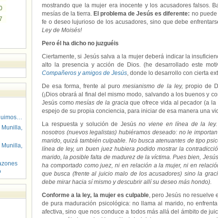
mostrando que la mujer era inocente y los acusadores falsos. Ba
0
mesías de la tierra.
El problema de Jesús es diferente:
no puede p
7
fe o deseo lujurioso de los acusadores, sino que debe enfrenta
Ley de Moisés!
Pero él ha dicho no juzguéis
Ciertamente, si Jesús salva a la mujer deberá indicar la insufici
alto la presencia y acción de Dios. (he desarrollado este mot
Compañeros y amigos de Jesús
, donde lo desarrollo con cierta ex
De esa forma, frente al puro
mesianismo de la ley,
propio de Da
(¡Dios obrará al final del mismo modo, salvando a los buenos y co
Jesús como
mesías de la gracia
que ofrece vida al pecador (a la 
espejo de su propia conciencia, para iniciar de esa manera una vi
guimos…
La respuesta y solución de Jesús
no viene en línea de la ley
 Munilla,
nosotros (nuevos legalistas) hubiéramos deseado: no le importan l
marido, quizá también culpable. No busca atenuantes de tipo psi
 Munilla,
línea de ley, un buen juez hubiera podido mostrar la contradicci
marido, la posible falta de madurez de la víctima. Pues bien, Jesús
azones
ha comportado como juez, ni en relación a la mujer, ni en relació
o
que busca (frente al juicio malo de los acusadores) sino la gra
debe mirar hacia sí mismo y descubrir allí su deseo más hondo).
Conforme a la ley, la mujer es culpable
, pero Jesús no resuelve e
de pura maduración psicológica: no llama al marido, no enfrenta
afectiva, sino que nos conduce a todos más allá del ámbito de juici