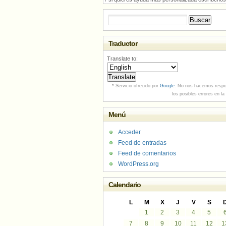
Buscar:
Traductor
Translate to:
* Servicio ofrecido por
Google
. No nos hacemos respo
los posibles errores en la
Menú
Acceder
Feed de entradas
Feed de comentarios
WordPress.org
Calendario
L
M
X
J
V
S
1
2
3
4
5
7
8
9
10
11
12
1