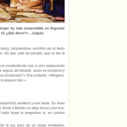
a mujer ha sido sorprendida en flagrante
; tú, ¿Qué dices?»… (sigue)
esús, inclinándose, escribía con el dedo
o: «El que esté sin pecado, que le tire la
 fueron escabullendo uno a uno, empezando
e seguía allí delante. Jesús se incorporó y
 ha condenado?» Ella contestó: «Ninguno,
e no peques más.»
autophôrô)
adulterio y eso basta. En línea
, frente a Moisés se sitúa Jesús y por eso,
 viejo Israel le preguntan:
tú, en cambio
lir la ley, pero de un modo verdadero,