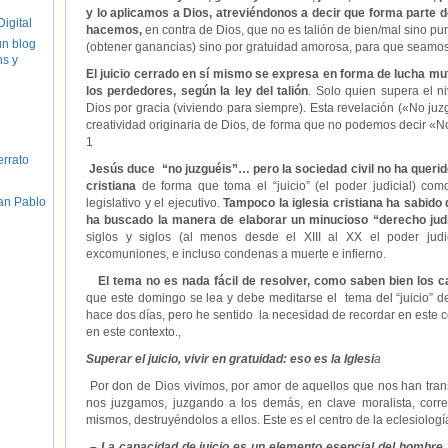
y lo aplicamos a Dios, atreviéndonos a decir que forma parte 
igital
hacemos,
en contra de Dios, que no es talión de bien/mal sino pur
un blog
(obtener ganancias) sino por gratuidad amorosa, para que seamos
hs y
El juicio cerrado en sí mismo se expresa en forma de lucha mu
los perdedores, según la ley del talión
. Solo quien supera el ni
Dios por gracia (viviendo para siempre). Esta revelación («No juzg
creatividad originaria de Dios, de forma que no podemos decir «No 
1
errato
Jesús duce “no juzguéis”… pero la sociedad civil no ha queri
cristiana
de forma que toma el “juicio” (el poder judicial) como
an Pablo
legislativo y el ejecutivo.
Tampoco la iglesia cristiana ha sabid
ha buscado la manera de elaborar un minucioso “derecho judi
siglos y siglos (al menos desde el XIII al XX el poder judi
excomuniones, e incluso condenas a muerte e infierno.
El tema no es nada fácil de resolver, como saben bien los ca
que este domingo se lea y debe meditarse el tema del “juicio” de 
hace dos días, pero he sentido la necesidad de recordar en este 
en este contexto.,
Superar el juicio, vivir en gratuidad: eso es la Iglesi
a
Por don de Dios vivimos, por amor de aquellos que nos han trans
nos juzgamos, juzgando a los demás, en clave moralista, corre
mismos, destruyéndolos a ellos. Este es el centro de la eclesiologí
–
La capacidad de juicio es un elemento esencial del hombre