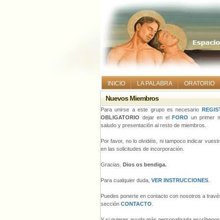
INICIO
LA PALABRA
ORATORIO
Nuevos Miembros
Para unirse a este grupo es necesario
REGIS
OBLIGATORIO
dejar en el
FORO
un primer m
saludo y presentación al resto de miembros.
Por favor, no lo olvidéis, ni tampoco indicar vues
en las solicitudes de incorporación.
Gracias.
Dios os bendiga.
Para cualquier duda,
VER INSTRUCCIONES
.
Puedes ponerte en contacto con nosotros a través
sección
CONTACTO
.
Y si quieres ayuda más personalizada escríbeno