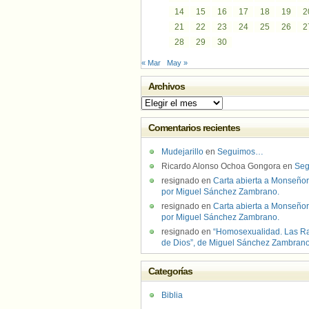
14
15
16
17
18
19
2
21
22
23
24
25
26
2
28
29
30
« Mar
May »
Archivos
Archivos
Comentarios recientes
Mudejarillo
en
Seguimos…
Ricardo Alonso Ochoa Gongora
en
Se
resignado
en
Carta abierta a Monseñor
por Miguel Sánchez Zambrano.
resignado
en
Carta abierta a Monseñor
por Miguel Sánchez Zambrano.
resignado
en
“Homosexualidad. Las R
de Dios”, de Miguel Sánchez Zambran
Categorías
Biblia