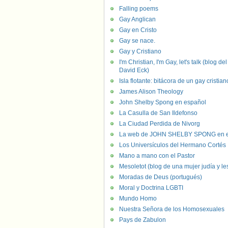
Falling poems
Gay Anglican
Gay en Cristo
Gay se nace.
Gay y Cristiano
I'm Christian, I'm Gay, let's talk (blog del
David Eck)
Isla flotante: bitácora de un gay cristian
James Alison Theology
John Shelby Spong en español
La Casulla de San Ildefonso
La Ciudad Perdida de Nivorg
La web de JOHN SHELBY SPONG en e
Los Universículos del Hermano Cortés
Mano a mano con el Pastor
Mesoletot (blog de una mujer judía y le
Moradas de Deus (portugués)
Moral y Doctrina LGBTI
Mundo Homo
Nuestra Señora de los Homosexuales
Pays de Zabulon