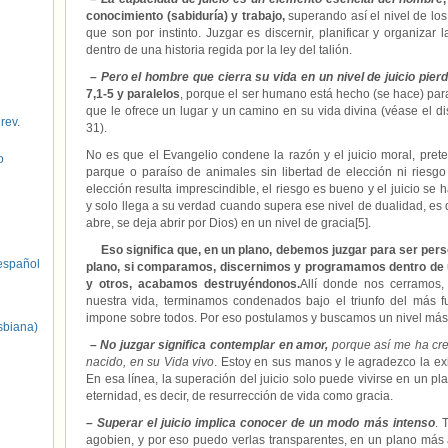
conocimiento (sabiduría) y trabajo,
superando así el nivel de los
que son por instinto. Juzgar es discernir, planificar y organizar 
dentro de una historia regida por la ley del talión.
–
Pero el hombre que cierra su vida en un nivel de juicio pierd
7,1-5 y paralelos
, porque el ser humano está hecho (se hace) para
que le ofrece un lugar y un camino en su vida divina (véase el 
 rev.
31).
No es que el Evangelio condene la razón y el juicio moral, pr
o
parque o paraíso de animales sin libertad de elección ni riesg
elección resulta imprescindible, el riesgo es bueno y el juicio se
y solo llega a su verdad cuando supera ese nivel de dualidad, es de
abre, se deja abrir por Dios) en un nivel de gracia[5].
Eso significa que, en un plano, debemos juzgar para ser pers
spañol
plano, si comparamos, discernimos y programamos dentro de u
y otros, acabamos destruyéndonos.
Allí donde nos cerramos,
nuestra vida, terminamos condenados bajo el triunfo del más f
impone sobre todos. Por eso postulamos y buscamos un nivel más
sbiana)
–
No juzgar significa contemplar en amor,
porque así me ha cr
nacido, en su Vida vivo
. Estoy en sus manos y le agradezco la ex
En esa línea, la superación del juicio solo puede vivirse en un pl
eternidad, es decir, de resurrección de vida como gracia.
–
Superar el juicio implica conocer de un modo más intenso
. 
agobien, y por eso puedo verlas transparentes, en un plano más al