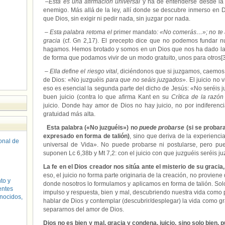
–
Esta es una afirmación universal
y ha de entenderse desde la 
enemigo. Más allá de la ley, allí donde se descubre inmerso en 
que Dios, sin exigir ni pedir nada, sin juzgar por nada.
–
Esta palabra retoma el
primer mandato
: «No comerás…»; no te a
gracia
(cf. Gn 2,17). El precepto dice que no podemos fundar 
hagamos. Hemos brotado y somos en un Dios que nos ha dado la 
de forma que podamos vivir de un modo gratuito, unos para otros[3
–
Ella define el riesgo vital
, diciéndonos que si juzgamos, caemos 
de Dios: «No juzguéis
para que no seáis juzgados
». El juicio no
eso es esencial la segunda parte del dicho de Jesús: «No seréis
buen juicio (contra lo que afirma Kant en su
Crítica de la razón
juicio. Donde hay amor de Dios no hay juicio, no por indiferenc
gratuidad más alta.
Esta palabra («No juzguéis») no
puede probarse
(si se probar
expresado en forma de talión)
, sino que deriva de la experienci
sonal de
universal de Vida». No puede probarse ni postularse, pero p
suponen Lc 6,38b y Mt 7,2: con el juicio con que juzguéis seréis j
La fe en el Dios creador nos sitúa ante el misterio de su gracia,
eso, el juicio no forma parte originaria de la creación, no proviene
to y
donde nosotros lo formulamos y aplicamos en forma de talión. Sol
entes
impulso y respuesta, bien y mal, descubriendo nuestra vida como
nocidos,
hablar de Dios y contemplar (descubrir/desplegar) la vida como gr
separarnos del amor de Dios.
Dios no es bien y mal, gracia y condena, juicio, sino solo bien, 