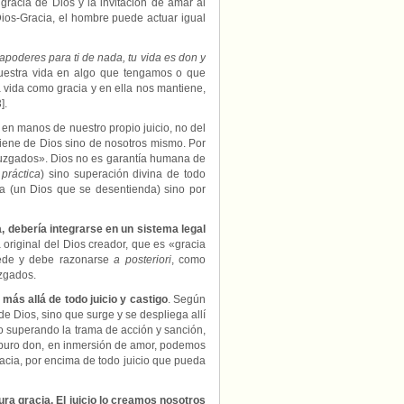
gracia de Dios y la invitación de amar al
Dios-Gracia, el hombre puede actuar igual
poderes para ti de nada, tu vida es don y
nuestra vida en algo que tengamos o que
vida como gracia y en ella nos mantiene,
].
en manos de nuestro propio juicio, no del
 viene de Dios sino de nosotros mismo. Por
 juzgados». Dios no es garantía humana de
 práctica
) sino superación divina de todo
ia (un Dios que se desentienda) sino por
a, debería integrarse en un sistema legal
a original del Dios creador, que es «gracia
uede y debe razonarse
a posteriori
, como
uzgados.
 más allá de todo juicio y castigo
. Según
 de Dios, sino que surge y se despliega allí
o superando la trama de acción y sanción,
 puro don, en inmersión de amor, podemos
acia, por encima de todo juicio que pueda
pura gracia. El juicio lo creamos nosotros