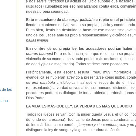
y nos seréis juzgados!
La actitud de juicio supone que
nosotros
(
(juzgados) culpables: por eso nos alzamos contra ellos, convirtién
nuestra propia seguridad.
Este mecanismo de
descarga judicial
se repite en el principi
tiende a mantenerse divinizando su propia justicia y condenando o
Pues bien, Jesús ha destruido la base de ese mecanismo, avala
uno de los jueces ante su propia responsabilidad y diciéndoles:
¡m
hallas limpio!
En nombre de su propia ley, los acusadores podrían haber 
somos buenos!
Pero no lo hacen, sino que reconocen su propia 
violencia de su mano, empezando por los más ancianos (en el se
de edad y juez o magistrado). Todos se descubren pecadores.
Históricamente, esta escena resulta irreal, muy improbable. 
evangélica se hubieran atrevido a presentarse como justos, conde
es
una parábola cristológica
más que el recuerdo de un hecho
representando) la verdad universal del ser humano, diciéndonos 
s de los
pecadores podremos dialogar de forma abierta, perdonándonos 
Dios Padre.
itana
LA VIDA ES MÁS QUE LEY. LA VERDAD ES MÁS QUE JUICIO
Todos los jueces se van. Con la mujer queda Jesús, el único ino
de fondo de la escena). Teóricamente Jesús podría condenarla, p
define más bien como perdón:
¡tampoco yo te condeno, vete y n
distinguen la ley de sangre y la gracia creadora de Jesús: