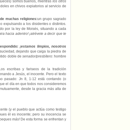
jueces) somos buenos, mientras
los otros
doles en chivos expiatorios al servicio de
o de muchas religiones:
un grupo sagrado
 expulsando a los disidentes o distintos.
do por la ley de Moisés, situando a cada
ira hacia adentro! ¡atrévete a decir que te
respondido:
¡estamos limpios, nosotros
suciedad, dejando que caiga la piedra de
ntido doble de
senador/presbítero
: hombre
Los escribas y fariseos de la tradición
nando a Jesús, el inocente. Pero el texto
 pasado: Jn 8, 1-12 está contando (o
que el día en que todos nos consideremos
mutuamente, desde la gracia más alta de
cente (y el pueblo que actúa como testigo
ues él es inocente; pero su inocencia se
o peques más!
De esta forma se enfrentan y