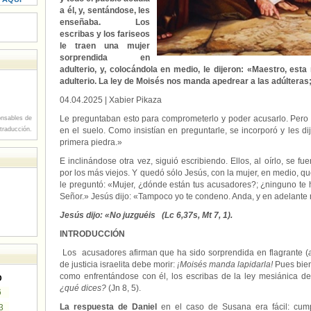
a él, y, sentándose, les
enseñaba. Los
escribas y los fariseos
le traen una mujer
sorprendida en
adulterio, y, colocándola en medio, le dijeron: «Maestro, est
adulterio. La ley de Moisés nos manda apedrear a las adúlteras
04.04.2025
| Xabier Pikaza
Le preguntaban esto para comprometerlo y poder acusarlo. Pero J
nsables de
 traducción.
en el suelo. Como insistían en preguntarle, se incorporó y les dij
primera piedra.»
E inclinándose otra vez, siguió escribiendo. Ellos, al oírlo, se
por los más viejos. Y quedó sólo Jesús, con la mujer, en medio, qu
le preguntó: «Mujer, ¿dónde están tus acusadores?; ¿ninguno te
Señor.» Jesús dijo: «Tampoco yo te condeno. Anda, y en adelant
Jesús dijo: «No juzguéis (Lc 6,37s, Mt 7, 1).
INTRODUCCIÓN
Los acusadores afirman que ha sido sorprendida en flagrante (
de justicia israelita debe morir:
¡Moisés manda lapidarla!
Pues bien
como enfrentándose con él, los escribas de la ley mesiánica del
D
¿qué dices?
(Jn 8, 5).
6
La respuesta de Daniel
en el caso de Susana era fácil: cump
3