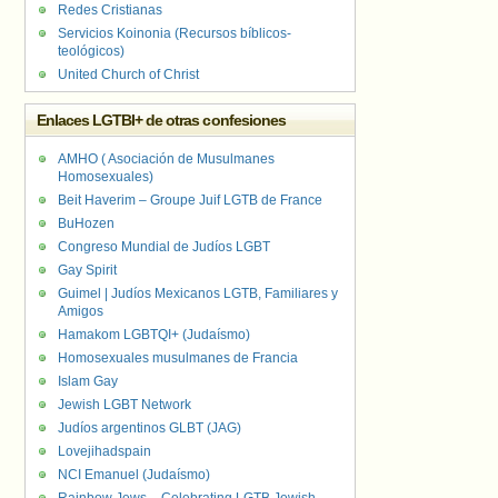
Redes Cristianas
Servicios Koinonia (Recursos bíblicos-
teológicos)
United Church of Christ
Enlaces LGTBI+ de otras confesiones
AMHO ( Asociación de Musulmanes
Homosexuales)
Beit Haverim – Groupe Juif LGTB de France
BuHozen
Congreso Mundial de Judíos LGBT
Gay Spirit
Guimel | Judíos Mexicanos LGTB, Familiares y
Amigos
Hamakom LGBTQI+ (Judaísmo)
Homosexuales musulmanes de Francia
Islam Gay
Jewish LGBT Network
Judíos argentinos GLBT (JAG)
Lovejihadspain
NCI Emanuel (Judaísmo)