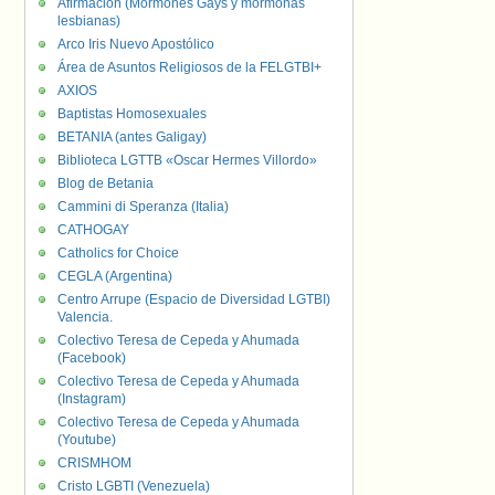
Afirmación (Mormones Gays y mormonas
lesbianas)
Arco Iris Nuevo Apostólico
Área de Asuntos Religiosos de la FELGTBI+
AXIOS
Baptistas Homosexuales
BETANIA (antes Galigay)
Biblioteca LGTTB «Oscar Hermes Villordo»
Blog de Betania
Cammini di Speranza (Italia)
CATHOGAY
Catholics for Choice
CEGLA (Argentina)
Centro Arrupe (Espacio de Diversidad LGTBI)
Valencia.
Colectivo Teresa de Cepeda y Ahumada
(Facebook)
Colectivo Teresa de Cepeda y Ahumada
(Instagram)
Colectivo Teresa de Cepeda y Ahumada
(Youtube)
CRISMHOM
Cristo LGBTI (Venezuela)