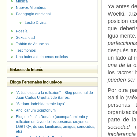
Música
Ya antes de
Nuevos Miembros
Woelki, arz
Pedagogía oracional
posición co
Lectio Divina
que deberí
Poesía
Igualmente
Sexualidad
perfeccioni
Tablón de Anuncios
después tuv
Testimonios
Una batería de buenas noticias
un lado afi
una de la o
Enlaces de Interés
los
“actos”
h
pueden ser 
Blogs Personales inclusivos
Por otra p
"Artículos para la reflexión" – Blog personal de
Saltillo (M
Juan Carlos Urquhart de Barros.
"Sedom. Indebidamente tuyo"
personas
Anglicanum Scriptorium
organizaci
Blog de Jesús Donaire (acompañamiento y
parte de l
reflexión en favor de las personas creyentes
sociedad 
LGBTIQ+, de sus familiares, amigos, conocidos,
etc)
intoleranci