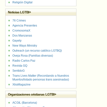
Religión Digital
Noticias LGTBI+
76 Crimes
Agencia Presentes
CromosomaX
Dos Manzanas
Gayety
New Ways Ministry
Outreach (un recurso católico LGTBQ)
Oveja Rosa (Familias diversas)
Radio Carlos Paz
Revista GQ
SentidoG
Trans Lives Matter (Recordando a Nuestros
Muertos/listado personas trans asesinadas)
XtraMagazine
Organizaciones cristianas LGTBI+
ACGIL (Barcelona)