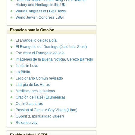
Rainbow Jews – Celebrating LGTB Jewish
History and Heritage in the UK
World Congress of LGBT Jews
World Jewish Congress LBGT
Espacios para la Oración
El Evangelio de cada día
El Evangelio del Domingo (José Luis Sicre)
Escuchar el Evangelio del día
Imágenes de la Buena Noticia, Cerezo Barredo
Jesús in Love
La Biblia
Leccionario Común revisado
Liturgia de las Horas
Meditaciones Inclusivas
Oración de Taizé (Ecuménica)
Out In Scriptures
Passion of Christ: A Gay Vision (Libro)
QSpirit (Espiritualidad Queer)
Rezando voy