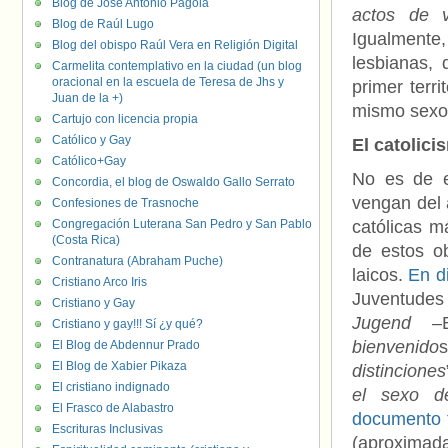
Blog de José Antonio Pagola
actos de v
Blog de Raúl Lugo
Igualmente,
Blog del obispo Raúl Vera en Religión Digital
lesbianas, 
Carmelita contemplativo en la ciudad (un blog
oracional en la escuela de Teresa de Jhs y
primer terr
Juan de la +)
mismo sexo
Cartujo con licencia propia
Católico y Gay
El catolic
Católico+Gay
No es de e
Concordia, el blog de Oswaldo Gallo Serrato
vengan del 
Confesiones de Trasnoche
Congregación Luterana San Pedro y San Pablo
católicas m
(Costa Rica)
de estos ob
Contranatura (Abraham Puche)
laicos.
En d
Cristiano Arco Iris
Juventudes
Cristiano y Gay
Jugend
–BD
Cristiano y gay!!! Sí ¿y qué?
bienvenido
El Blog de Abdennur Prado
El Blog de Xabier Pikaza
distinciones
El cristiano indignado
el sexo d
El Frasco de Alabastro
documento 
Escrituras Inclusivas
(aproximad