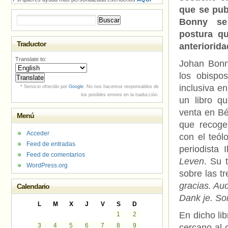
que se pub
Buscar:
Bonny se
postura q
Traductor
anteriorida
Translate to:
Johan Bonn
los obispos
inclusiva e
* Servicio ofrecido por
Google
. No nos hacemos responsables de
los posibles errores en la traducción.
un libro q
venta en Bé
Menú
que recoge
Acceder
con el teól
Feed de entradas
periodista 
Feed de comentarios
Leven
. Su 
WordPress.org
sobre las t
gracias. Au
Calendario
Dank je. Sor
L
M
X
J
V
S
D
En dicho li
1
2
3
4
5
6
7
8
9
cercano al 