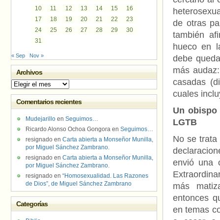
10
11
12
13
14
15
16
heterosexua
17
18
19
20
21
22
23
de otras pa
24
25
26
27
28
29
30
también af
31
hueco en l
« Sep
Nov »
debe quedar
más audaz: 
Archivos
casadas (di
Archivos
cuales incl
Comentarios recientes
Un obispo 
Mudejarillo
en
Seguimos…
LGTB
Ricardo Alonso Ochoa Gongora
en
Seguimos…
No se trata
resignado
en
Carta abierta a Monseñor Munilla,
por Miguel Sánchez Zambrano.
declaracio
resignado
en
Carta abierta a Monseñor Munilla,
envió una c
por Miguel Sánchez Zambrano.
Extraordina
resignado
en
“Homosexualidad. Las Razones
de Dios”, de Miguel Sánchez Zambrano
más matiza
entonces qu
Categorías
en temas co