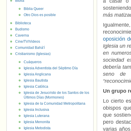
a casar o 
Biblia
sosteniendo
Biblia Queer
más matiza
Otro Dios es posible
Biblioteca
Igualmente,
Budismo
reconocimie
Caverna
oposición de
Cine/TV/Videos
Iglesia un 
Comunidad Bahá'í
en numeros
Cristianismo (Iglesias)
sociedad ex
Cuáqueros
debería tam
Iglesia Adventista del Séptimo Día
seno de l
Iglesia Anglicana
“reconocimi
Iglesia Bautista
Iglesia Católica
Un grupo re
Iglesia de Jesucristo de los Santos de los
Últimos Días (Mormones)
Lo cierto e
Iglesia de la Comunidad Metropolitana
obispos qu
Iglesia Inclusiva
que sostien
Iglesia Luterana
pero desta
Iglesia Menonita
Iglesia Metodista
varias años