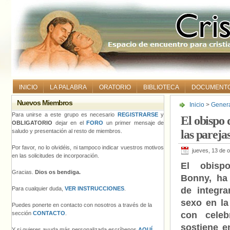
INICIO
LA PALABRA
ORATORIO
BIBLIOTECA
DOCUMENT
Nuevos Miembros
Inicio
>
Gener
litúrgico de l
Para unirse a este grupo es necesario
REGISTRARSE
y
El obispo 
OBLIGATORIO
dejar en el
FORO
un primer mensaje de
saludo y presentación al resto de miembros.
las pareja
Por favor, no lo olvidéis, ni tampoco indicar vuestros motivos
jueves, 13 de 
en las solicitudes de incorporación.
El obisp
Gracias.
Dios os bendiga.
Bonny, ha
Para cualquier duda,
VER INSTRUCCIONES
.
de integra
sexo en la 
Puedes ponerte en contacto con nosotros a través de la
sección
CONTACTO
.
con celebr
sostiene e
Y si quieres ayuda más personalizada escríbenos
AQUÍ