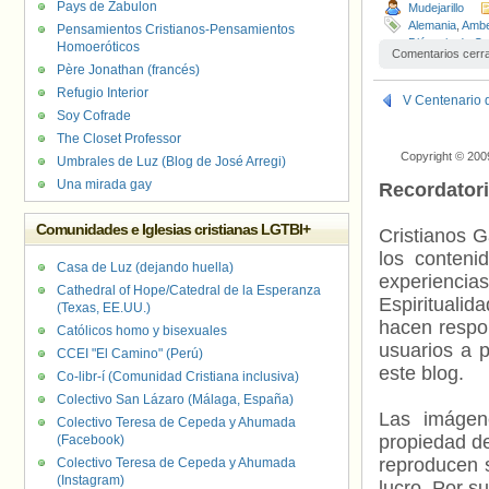
Pays de Zabulon
Mudejarillo
Alemania
,
Amb
Pensamientos Cristianos-Pensamientos
Diócesis de O
Homoeróticos
Comentarios cerr
Bonny
,
Jorge B
Père Jonathan (francés)
Maria Woelki
,
R
Refugio Interior
V Centenario d
Soy Cofrade
The Closet Professor
Copyright © 200
Umbrales de Luz (Blog de José Arregi)
Una mirada gay
Recordator
Comunidades e Iglesias cristianas LGTBI+
Cristianos G
los contenid
Casa de Luz (dejando huella)
experienci
Cathedral of Hope/Catedral de la Esperanza
Espiritualid
(Texas, EE.UU.)
hacen respo
Católicos homo y bisexuales
usuarios a p
CCEI "El Camino" (Perú)
este blog.
Co-libr-í (Comunidad Cristiana inclusiva)
Colectivo San Lázaro (Málaga, España)
Las imágene
Colectivo Teresa de Cepeda y Ahumada
propiedad de
(Facebook)
reproducen s
Colectivo Teresa de Cepeda y Ahumada
(Instagram)
lucro. Por s