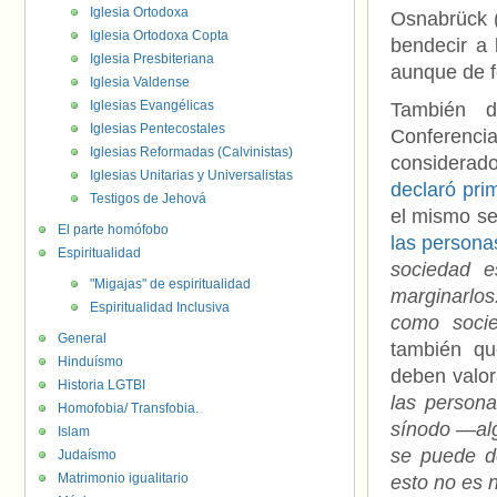
Iglesia Ortodoxa
Osnabrück 
Iglesia Ortodoxa Copta
bendecir a 
Iglesia Presbiteriana
aunque de f
Iglesia Valdense
Iglesias Evangélicas
También d
Iglesias Pentecostales
Conferenci
Iglesias Reformadas (Calvinistas)
considerad
Iglesias Unitarias y Universalistas
declaró pri
Testigos de Jehová
el mismo se
El parte homófobo
las person
Espiritualidad
sociedad 
"Migajas" de espiritualidad
marginarlos
Espiritualidad Inclusiva
como soci
General
también qu
Hinduísmo
deben valor
Historia LGTBI
las person
Homofobia/ Transfobia.
sínodo —al
Islam
se puede de
Judaísmo
Matrimonio igualitario
esto no es 