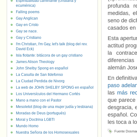
Espiritualidad caminante (cristiana y
profunda r
ecuménica)
Falling poems
medidas, el
Gay Anglican
seno de dich
Gay en Cristo
casados en
Gay se nace.
Esta apertu
Gay y Cristiano
I'm Christian, I'm Gay, let's talk (blog del rev.
actitud pro
David Eck)
la contrac
Isla flotante: bitácora de un gay cristiano
diferencias
James Alison Theology
alemán Jose
John Shelby Spong en español
La Casulla de San Ildefonso
En definitiv
La Ciudad Perdida de Nivorg
paso adela
La web de JOHN SHELBY SPONG en español
las
más rec
Los Universículos del Hermano Cortés
que parece 
Mano a mano con el Pastor
desgracia, 
Mesoletot (blog de una mujer judía y lesbiana)
Moradas de Deus (portugués)
español. Co
Moral y Doctrina LGBTI
les toca a l
Mundo Homo
Fuente Dosman
Nuestra Señora de los Homosexuales