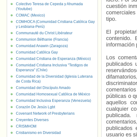
Colectivo Teresa de Cepeda y Ahumada
cuestión inm
(Youtube)
comerciales 
COMAC (Mexico)
tipo.
COMHOCA (Comunidad Cristiana Católica Gay
y Lesbiana-Perú)
El propieta
Communauté du Christ Libérateur
contenido. 
Communion Béthanie (Francia)
información 
Comunidad Anawin (Zaragoza)
Comunidad Católica Gay
Los comenta
Comunidad Cristiana de Esperanza (México)
publicados 
Comunidad Cristiana Inclusiva "Testigos de
reservándos
Esperanza" (Chile)
difamatorio
Comunidad de la Diversidad (Iglesia Luterana
de Costa Rica)
discriminat
Comunidad del Discípulo Amado
comentarios
Comunidad Homosexual Católica de México
públicas o 
Comunidad Inclusiva Esperanza (Venezuela)
aquellos c
Corazón De Jesús Lgbt
cualquier c
Covenant Network of Presbyterians
publicada.
Creyentes Diverses
comentarios,
CRISMHOM
publicados 
Cristianismo en Diversidad
usuario es s