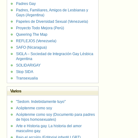
Padres Gay
Padres, Familiares, Amigos de Lesbianas y
Gays (Argentina)
Papeles de Diversidad Sexual (Venezuela)
Proyecto Todo Mejora (Perú)
Queering The Map
REFLEJOS (Venezuela)
SAFO (Nicaragua)
SIGLA – Sociedad de Integración Gay Lésbica
Argentina
SOLIDARIGAY
Stop SIDA
Transexualia
Varios
"Sedom. Indebidamente tuyo"
Acéptenme como soy
Acéptenme como soy (Documento para padres
de hijos homosexuales)
Arte e Historia gay. La historia del amor
masculino gay.
Bajo el arcoíris (Editorial infantil LGBT).