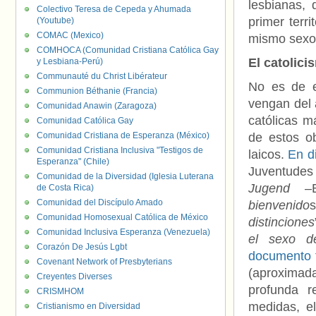
lesbianas, 
Colectivo Teresa de Cepeda y Ahumada
primer terr
(Youtube)
COMAC (Mexico)
mismo sexo
COMHOCA (Comunidad Cristiana Católica Gay
El catolic
y Lesbiana-Perú)
Communauté du Christ Libérateur
No es de e
Communion Béthanie (Francia)
vengan del 
Comunidad Anawin (Zaragoza)
católicas m
Comunidad Católica Gay
Comunidad Cristiana de Esperanza (México)
de estos ob
Comunidad Cristiana Inclusiva "Testigos de
laicos.
En d
Esperanza" (Chile)
Juventudes
Comunidad de la Diversidad (Iglesia Luterana
Jugend
–BD
de Costa Rica)
Comunidad del Discípulo Amado
bienvenido
Comunidad Homosexual Católica de México
distinciones
Comunidad Inclusiva Esperanza (Venezuela)
el sexo d
Corazón De Jesús Lgbt
documento 
Covenant Network of Presbyterians
(aproximad
Creyentes Diverses
profunda r
CRISMHOM
medidas, el
Cristianismo en Diversidad