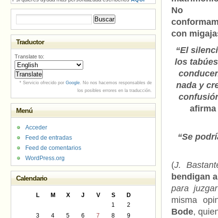
No n
Buscar:
conforma
con migaja
Traductor
“El silenc
Translate to:
los tabúe
conducen
* Servicio ofrecido por
Google
. No nos hacemos responsables de
nada y cr
los posibles errores en la traducción.
confusió
afirma
Menú
Acceder
“Se podrí
Feed de entradas
Feed de comentarios
WordPress.org
(
J. Bastant
bendigan a
Calendario
para juzga
L
M
X
J
V
S
D
misma opin
1
2
Bode
, quie
3
4
5
6
7
8
9