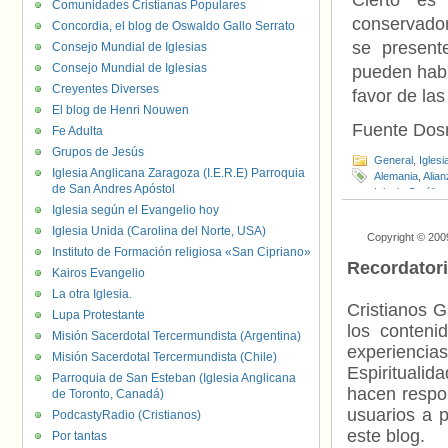
Cierto es
Comunidades Cristianas Populares
conservado
Concordia, el blog de Oswaldo Gallo Serrato
se present
Consejo Mundial de Iglesias
Consejo Mundial de Iglesias
pueden habla
Creyentes Diverses
favor de la
El blog de Henri Nouwen
Fuente Do
Fe Adulta
Grupos de Jesús
General
,
Iglesi
Iglesia Anglicana Zaragoza (I.E.R.E) Parroquia
Alemania
,
Alia
de San Andres Apóstol
Iglesia Católica
Iglesia según el Evangelio hoy
Iglesia Unida (Carolina del Norte, USA)
Copyright © 200
Instituto de Formación religiosa «San Cipriano»
Recordator
Kairos Evangelio
La otra Iglesia.
Cristianos G
Lupa Protestante
los contenid
Misión Sacerdotal Tercermundista (Argentina)
experienci
Misión Sacerdotal Tercermundista (Chile)
Espiritualid
Parroquia de San Esteban (Iglesia Anglicana
hacen respo
de Toronto, Canadá)
usuarios a p
PodcastyRadio (Cristianos)
este blog.
Por tantas