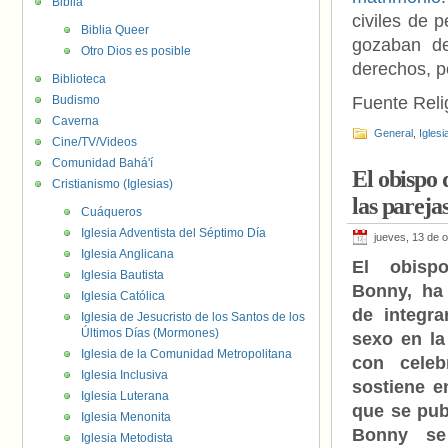
Biblia
civiles de 
Biblia Queer
gozaban de
Otro Dios es posible
derechos, p
Biblioteca
Budismo
Fuente Relig
Caverna
General
,
Iglesi
Cine/TV/Videos
Comunidad Bahá'í
El obispo 
Cristianismo (Iglesias)
las pareja
Cuáqueros
Iglesia Adventista del Séptimo Día
jueves, 13 de 
Iglesia Anglicana
El obisp
Iglesia Bautista
Bonny, ha
Iglesia Católica
de integra
Iglesia de Jesucristo de los Santos de los
Últimos Días (Mormones)
sexo en la 
Iglesia de la Comunidad Metropolitana
con celebr
Iglesia Inclusiva
sostiene e
Iglesia Luterana
que se pub
Iglesia Menonita
Bonny se
Iglesia Metodista