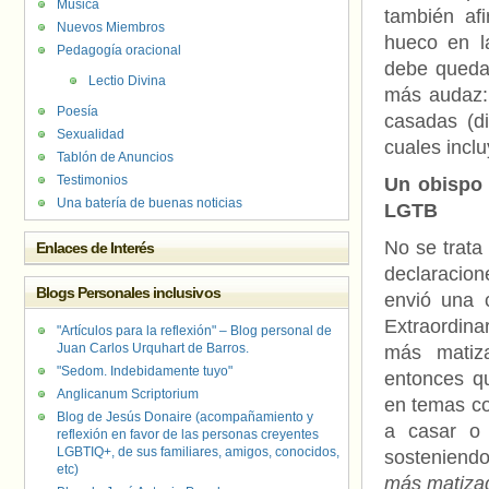
Música
también af
Nuevos Miembros
hueco en l
Pedagogía oracional
debe quedar
Lectio Divina
más audaz: 
Poesía
casadas (di
Sexualidad
cuales incl
Tablón de Anuncios
Testimonios
Un obispo 
Una batería de buenas noticias
LGTB
No se trata
Enlaces de Interés
declaracio
Blogs Personales inclusivos
envió una c
Extraordina
"Artículos para la reflexión" – Blog personal de
Juan Carlos Urquhart de Barros.
más matiza
"Sedom. Indebidamente tuyo"
entonces qu
Anglicanum Scriptorium
en temas co
Blog de Jesús Donaire (acompañamiento y
a casar o 
reflexión en favor de las personas creyentes
LGBTIQ+, de sus familiares, amigos, conocidos,
sosteniendo
etc)
más matiza