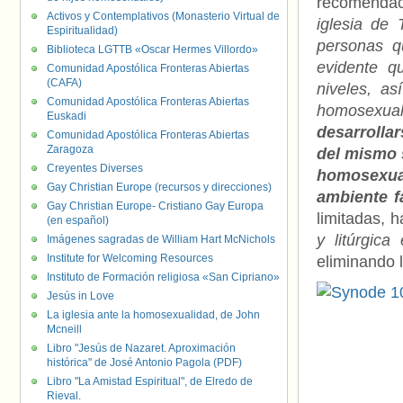
recomendaci
Activos y Contemplativos (Monasterio Virtual de
iglesia de 
Espiritualidad)
personas q
Biblioteca LGTTB «Oscar Hermes Villordo»
evidente q
Comunidad Apostólica Fronteras Abiertas
(CAFA)
niveles, a
Comunidad Apostólica Fronteras Abiertas
homosexual
Euskadi
desarrollar
Comunidad Apostólica Fronteras Abiertas
Zaragoza
del mismo 
Creyentes Diverses
homosexual
Gay Christian Europe (recursos y direcciones)
ambiente f
Gay Christian Europe- Cristiano Gay Europa
limitadas, 
(en español)
y litúrgic
Imágenes sagradas de William Hart McNichols
Institute for Welcoming Resources
eliminando l
Instituto de Formación religiosa «San Cipriano»
Jesús in Love
La iglesia ante la homosexualidad, de John
Mcneill
Libro "Jesús de Nazaret. Aproximación
histórica" de José Antonio Pagola (PDF)
Libro "La Amistad Espiritual", de Elredo de
Rieval.