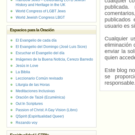
cualquier c
Rainbow Jews – Celebrating LGTB Jewish
History and Heritage in the UK
publicada.
World Congress of LGBT Jews
comentarios,
World Jewish Congress LBGT
publicados 
usuario es s
Espacios para la Oración
Cualquier us
El Evangelio de cada día
eliminación 
El Evangelio del Domingo (José Luis Sicre)
enviar la so
Escuchar el Evangelio del día
quien accede
Imágenes de la Buena Noticia, Cerezo Barredo
Jesús in Love
Este blog no
La Biblia
se proporc
Leccionario Común revisado
responsable
Liturgia de las Horas
Meditaciones Inclusivas
Oración de Taizé (Ecuménica)
Out In Scriptures
Passion of Christ: A Gay Vision (Libro)
QSpirit (Espiritualidad Queer)
Rezando voy