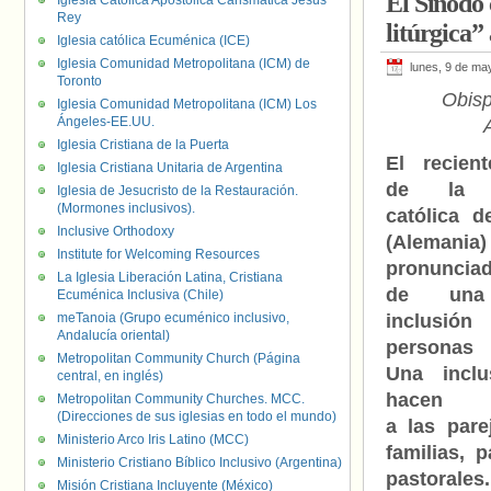
El Sínodo 
Iglesia Católica Apostólica Carismática Jesús
Rey
Maria Woelki
,
R
litúrgica”
Iglesia católica Ecuménica (ICE)
Iglesia Comunidad Metropolitana (ICM) de
lunes, 9 de ma
Toronto
Obis
Iglesia Comunidad Metropolitana (ICM) Los
Ángeles-EE.UU.
Iglesia Cristiana de la Puerta
El recien
Iglesia Cristiana Unitaria de Argentina
de la d
Iglesia de Jesucristo de la Restauración.
(Mormones inclusivos).
católica d
Inclusive Orthodoxy
(Alemani
Institute for Welcoming Resources
pronunciad
La Iglesia Liberación Latina, Cristiana
de una
Ecuménica Inclusiva (Chile)
meTanoia (Grupo ecuménico inclusivo,
inclusió
Andalucía oriental)
persona
Metropolitan Community Church (Página
Una inclu
central, en inglés)
hacen ex
Metropolitan Community Churches. MCC.
(Direcciones de sus iglesias en todo el mundo)
a las pare
Ministerio Arco Iris Latino (MCC)
familias, 
Ministerio Cristiano Bíblico Inclusivo (Argentina)
pastorales.
Misión Cristiana Incluyente (México)