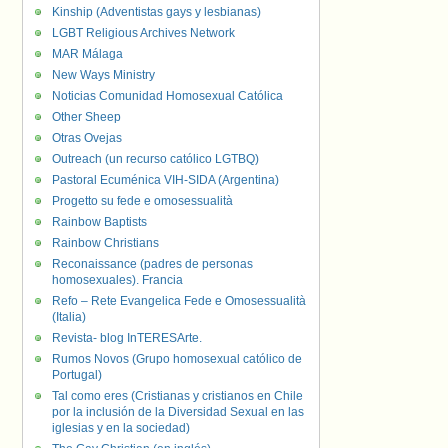
Kinship (Adventistas gays y lesbianas)
LGBT Religious Archives Network
MAR Málaga
New Ways Ministry
Noticias Comunidad Homosexual Católica
Other Sheep
Otras Ovejas
Outreach (un recurso católico LGTBQ)
Pastoral Ecuménica VIH-SIDA (Argentina)
Progetto su fede e omosessualità
Rainbow Baptists
Rainbow Christians
Reconaissance (padres de personas
homosexuales). Francia
Refo – Rete Evangelica Fede e Omosessualità
(Italia)
Revista- blog InTERESArte.
Rumos Novos (Grupo homosexual católico de
Portugal)
Tal como eres (Cristianas y cristianos en Chile
por la inclusión de la Diversidad Sexual en las
iglesias y en la sociedad)