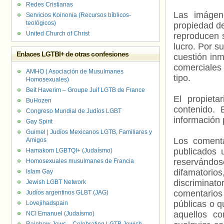
Redes Cristianas
Las imágene
Servicios Koinonia (Recursos bíblicos-
teológicos)
propiedad de
United Church of Christ
reproducen s
lucro. Por s
Enlaces LGTBI+ de otras confesiones
cuestión inm
comerciales 
AMHO ( Asociación de Musulmanes
tipo.
Homosexuales)
Beit Haverim – Groupe Juif LGTB de France
El propieta
BuHozen
contenido. 
Congreso Mundial de Judíos LGBT
información 
Gay Spirit
Guimel | Judíos Mexicanos LGTB, Familiares y
Los comenta
Amigos
publicados 
Hamakom LGBTQI+ (Judaísmo)
reservándos
Homosexuales musulmanes de Francia
difamatorio
Islam Gay
discriminat
Jewish LGBT Network
comentarios
Judíos argentinos GLBT (JAG)
públicas o 
Lovejihadspain
aquellos c
NCI Emanuel (Judaísmo)