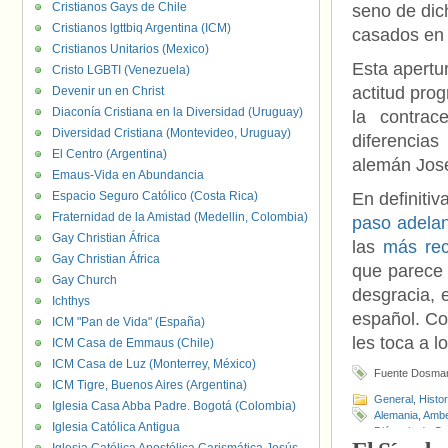
Cristianos Gays de Chile
seno de dich
Cristianos lgttbiq Argentina (ICM)
casados en
Cristianos Unitarios (Mexico)
Esta apertu
Cristo LGBTI (Venezuela)
actitud pro
Devenir un en Christ
Diaconía Cristiana en la Diversidad (Uruguay)
la contrac
Diversidad Cristiana (Montevideo, Uruguay)
diferencias
El Centro (Argentina)
alemán Jose
Emaus-Vida en Abundancia
Espacio Seguro Católico (Costa Rica)
En definitiv
Fraternidad de la Amistad (Medellin, Colombia)
paso adela
Gay Christian África
las
más rec
Gay Christian África
que parece 
Gay Church
desgracia, 
Ichthys
español. Co
ICM "Pan de Vida" (España)
les toca a l
ICM Casa de Emmaus (Chile)
ICM Casa de Luz (Monterrey, México)
Fuente Dosman
ICM Tigre, Buenos Aires (Argentina)
General
,
Histo
Iglesia Casa Abba Padre. Bogotá (Colombia)
Alemania
,
Amb
Iglesia Católica Antigua
Diócesis de O
Bonny
,
Jorge B