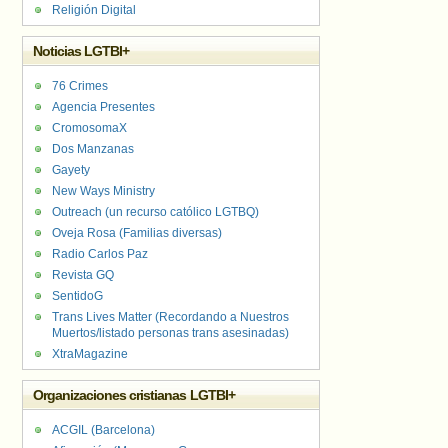
Religión Digital
Noticias LGTBI+
76 Crimes
Agencia Presentes
CromosomaX
Dos Manzanas
Gayety
New Ways Ministry
Outreach (un recurso católico LGTBQ)
Oveja Rosa (Familias diversas)
Radio Carlos Paz
Revista GQ
SentidoG
Trans Lives Matter (Recordando a Nuestros
Muertos/listado personas trans asesinadas)
XtraMagazine
Organizaciones cristianas LGTBI+
ACGIL (Barcelona)