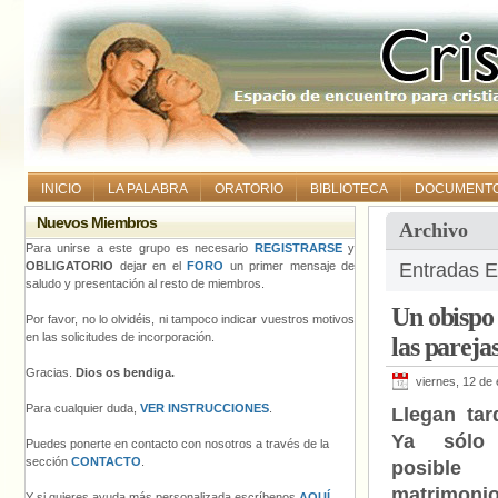
INICIO
LA PALABRA
ORATORIO
BIBLIOTECA
DOCUMENT
Nuevos Miembros
Archivo
Para unirse a este grupo es necesario
REGISTRARSE
y
OBLIGATORIO
dejar en el
FORO
un primer mensaje de
Entradas E
saludo y presentación al resto de miembros.
Un obispo 
Por favor, no lo olvidéis, ni tampoco indicar vuestros motivos
en las solicitudes de incorporación.
las pareja
Gracias.
Dios os bendiga.
viernes, 12 de
Para cualquier duda,
VER INSTRUCCIONES
.
Llegan ta
Ya sólo
Puedes ponerte en contacto con nosotros a través de la
sección
CONTACTO
.
posible
matrimoni
Y si quieres ayuda más personalizada escríbenos
AQUÍ