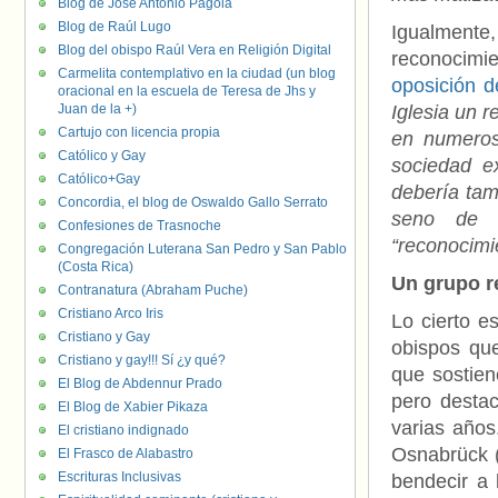
Blog de José Antonio Pagola
Blog de Raúl Lugo
Igualmente,
Blog del obispo Raúl Vera en Religión Digital
reconocimie
Carmelita contemplativo en la ciudad (un blog
oposición de
oracional en la escuela de Teresa de Jhs y
Juan de la +)
Iglesia un 
Cartujo con licencia propia
en numeros
Católico y Gay
sociedad ex
Católico+Gay
debería tam
Concordia, el blog de Oswaldo Gallo Serrato
seno de l
Confesiones de Trasnoche
“reconocimi
Congregación Luterana San Pedro y San Pablo
(Costa Rica)
Un grupo re
Contranatura (Abraham Puche)
Cristiano Arco Iris
Lo cierto e
Cristiano y Gay
obispos qu
Cristiano y gay!!! Sí ¿y qué?
que sostien
El Blog de Abdennur Prado
pero desta
El Blog de Xabier Pikaza
varias años
El cristiano indignado
Osnabrück 
El Frasco de Alabastro
Escrituras Inclusivas
bendecir a 