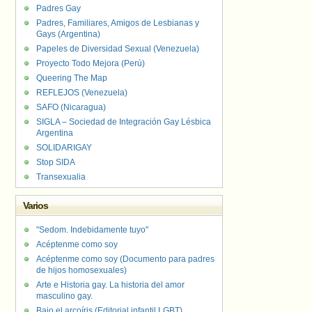
Padres Gay
Padres, Familiares, Amigos de Lesbianas y
Gays (Argentina)
Papeles de Diversidad Sexual (Venezuela)
Proyecto Todo Mejora (Perú)
Queering The Map
REFLEJOS (Venezuela)
SAFO (Nicaragua)
SIGLA – Sociedad de Integración Gay Lésbica
Argentina
SOLIDARIGAY
Stop SIDA
Transexualia
Varios
"Sedom. Indebidamente tuyo"
Acéptenme como soy
Acéptenme como soy (Documento para padres
de hijos homosexuales)
Arte e Historia gay. La historia del amor
masculino gay.
Bajo el arcoíris (Editorial infantil LGBT).