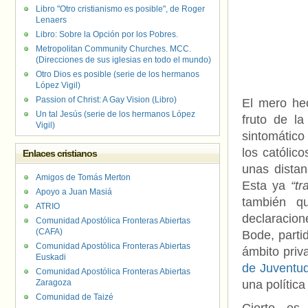
Libro "Otro cristianismo es posible", de Roger
Lenaers
Libro: Sobre la Opción por los Pobres.
Metropolitan Community Churches. MCC.
(Direcciones de sus iglesias en todo el mundo)
Otro Dios es posible (serie de los hermanos
López Vigil)
Passion of Christ: A Gay Vision (Libro)
El mero he
Un tal Jesús (serie de los hermanos López
fruto de l
Vigil)
sintomático
los católic
Enlaces cristianos
unas dista
Amigos de Tomás Merton
Esta ya
“tr
Apoyo a Juan Masiá
también q
ATRIO
declaracion
Comunidad Apostólica Fronteras Abiertas
(CAFA)
Bode, parti
Comunidad Apostólica Fronteras Abiertas
ámbito pri
Euskadi
de Juventu
Comunidad Apostólica Fronteras Abiertas
Zaragoza
una polític
Comunidad de Taizé