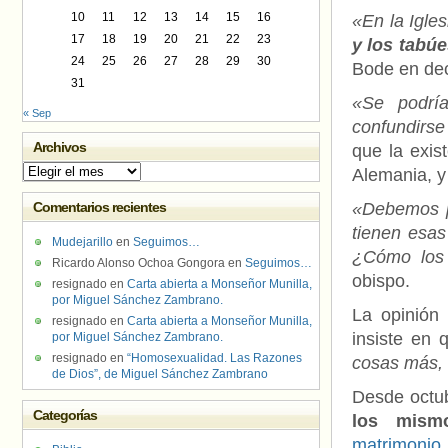
10
11
12
13
14
15
16
«En la Igle
17
18
19
20
21
22
23
y los tabú
24
25
26
27
28
29
30
Bode en dec
31
«Se podrí
« Sep
confundirse
Archivos
que la exis
Archivos
Alemania, 
Comentarios recientes
«Debemos p
tienen esas
Mudejarillo
en
Seguimos…
¿Cómo los 
Ricardo Alonso Ochoa Gongora
en
Seguimos…
obispo.
resignado
en
Carta abierta a Monseñor Munilla,
por Miguel Sánchez Zambrano.
La opinión
resignado
en
Carta abierta a Monseñor Munilla,
insiste en 
por Miguel Sánchez Zambrano.
resignado
en
“Homosexualidad. Las Razones
cosas más, 
de Dios”, de Miguel Sánchez Zambrano
Desde octu
Categorías
los mism
matrimonio