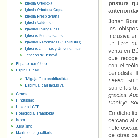
postura q
Iglesia Ortodoxa
Iglesia Ortodoxa Copta
anteriorida
Iglesia Presbiteriana
Johan Bonn
Iglesia Valdense
los obispos
Iglesias Evangélicas
inclusiva e
Iglesias Pentecostales
Iglesias Reformadas (Calvinistas)
un libro q
Iglesias Unitarias y Universalistas
venta en Bé
Testigos de Jehová
que recoge
El parte homófobo
con el teól
Espiritualidad
periodista 
"Migajas" de espiritualidad
Leven
. Su 
Espiritualidad Inclusiva
sobre las t
General
gracias. Au
Hinduísmo
Dank je. Sor
Historia LGTBI
En dicho li
Homofobia/ Transfobia.
cercano al 
Islam
Judaísmo
heterosexua
Matrimonio igualitario
de otras pa