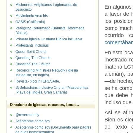
Misioneros Anglicanos Legionarios de
En algunos 
Jesucristo
a favor de 
Movimiento Arco Iris
los posicio
OASIS (California)
como mucho 
Peregrino Reformado (Bautista Reformada
Bíblica)
ocurrido 
Primera Iglesia Cristiana Bíblica Inclusiva
comentábam
Protestants Inclusius
Queer Spirit Church
En esta oca
Queering The Church
mostrado re
Queering The Church
materia LG
Reconciling Ministries Network (Iglesia
alemán), ba
Metodista, en inglés)
—de hecho,
Revista- blog InTERESArte.
se ha compu
St Sebastians Inclusive Church (Maspalomas
.Playa del Inglés. Gran Canaria)
que debe h
incluso qu
Directorio de Iglesias, recursos, libros....
Así se afi
@reverendally
Bien es cie
Acéptenme como soy
del texto 
Acéptenme como soy (Documento para padres
de hijos homosexuales)