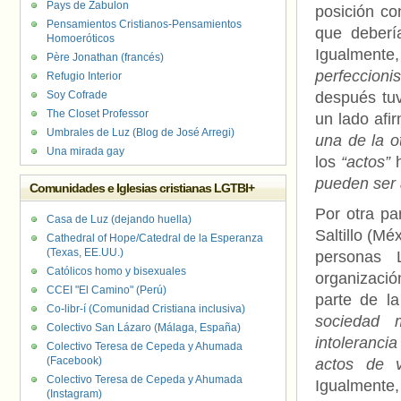
Pays de Zabulon
posición co
Pensamientos Cristianos-Pensamientos
que deberí
Homoeróticos
Igualmente
Père Jonathan (francés)
perfeccioni
Refugio Interior
Soy Cofrade
después tuv
The Closet Professor
un lado afi
Umbrales de Luz (Blog de José Arregi)
una de la o
Una mirada gay
los
“actos”
h
pueden ser 
Comunidades e Iglesias cristianas LGTBI+
Por otra p
Casa de Luz (dejando huella)
Saltillo (M
Cathedral of Hope/Catedral de la Esperanza
(Texas, EE.UU.)
personas
Católicos homo y bisexuales
organizaci
CCEI "El Camino" (Perú)
parte de l
Co-libr-í (Comunidad Cristiana inclusiva)
sociedad 
Colectivo San Lázaro (Málaga, España)
intoleranci
Colectivo Teresa de Cepeda y Ahumada
(Facebook)
actos de v
Colectivo Teresa de Cepeda y Ahumada
Igualmente,
(Instagram)