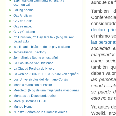
Espiritualidad caminante (cristiana y
aunque de f
ecuménica)
Falling poems
También d
Gay Anglican
Conferenci
Gay en Cristo
considerad
Gay se nace.
declaró pri
Gay y Cristiano
el mismo se
I'm Christian, I'm Gay, let's talk (blog del rev.
David Eck)
las person
Isla flotante: bitácora de un gay cristiano
sociedad 
James Alison Theology
marginarlos
John Shelby Spong en español
como soci
La Casulla de San Ildefonso
también qu
La Ciudad Perdida de Nivorg
deben valor
La web de JOHN SHELBY SPONG en español
las person
Los Universículos del Hermano Cortés
Mano a mano con el Pastor
sínodo —al
Mesoletot (blog de una mujer judía y lesbiana)
se puede de
Moradas de Deus (portugués)
esto no es 
Moral y Doctrina LGBTI
Ya antes de
Mundo Homo
Nuestra Señora de los Homosexuales
Woelki, arz