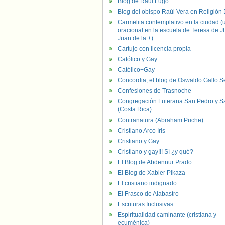
Blog de Raúl Lugo
Blog del obispo Raúl Vera en Religión D
Carmelita contemplativo en la ciudad (
oracional en la escuela de Teresa de J
Juan de la +)
Cartujo con licencia propia
Católico y Gay
Católico+Gay
Concordia, el blog de Oswaldo Gallo S
Confesiones de Trasnoche
Congregación Luterana San Pedro y S
(Costa Rica)
Contranatura (Abraham Puche)
Cristiano Arco Iris
Cristiano y Gay
Cristiano y gay!!! Sí ¿y qué?
El Blog de Abdennur Prado
El Blog de Xabier Pikaza
El cristiano indignado
El Frasco de Alabastro
Escrituras Inclusivas
Espiritualidad caminante (cristiana y
ecuménica)