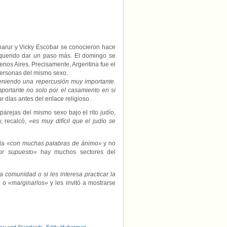
Charur y Vicky Escobar se conocieron hace
a querido dar un paso más. El domingo se
nos Aires. Precisamente, Argentina fue el
 personas del mismo sexo.
eniendo una repercusión muy importante.
portante no solo por el casamiento en sí
r días antes del enlace religioso.
arejas del mismo sexo bajo el rito judío,
 recalcó,
«es muy difícil que el judío se
ida
«con muchas palabras de ánimo»
y no
or supuesto»
hay muchos sectores del
comunidad o si les interesa practicar la
»
o
«marginarlos»
y les invitó a mostrarse