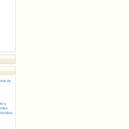
sonal de
to y
entes
nocidos,