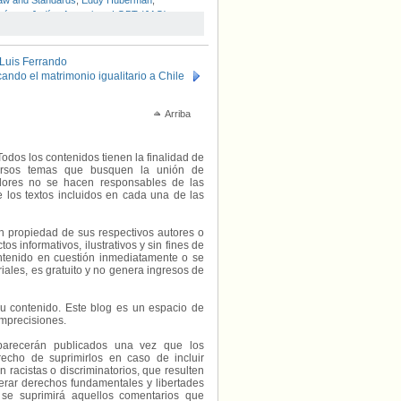
aw and Standards
,
Eddy Huberman
,
aísmo
,
Judíos Argentinos LGBT (JAG)
,
dro Paradiso Sottile
,
Red Fundación
 Luis Ferrando
ando el matrimonio igualitario a Chile
Arriba
Todos los contenidos tienen la finalidad de
diversos temas que busquen la unión de
radores no se hacen responsables de las
e los textos incluidos en cada una de las
on propiedad de sus respectivos autores o
s informativos, ilustrativos y sin fines de
contenido en cuestión inmediatamente o se
riales, es gratuito y no genera ingresos de
e su contenido. Este blog es un espacio de
imprecisiones.
parecerán publicados una vez que los
echo de suprimirlos en caso de incluir
 racistas o discriminatorios, que resulten
erar derechos fundamentales y libertades
 se suprimirá aquellos comentarios que