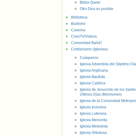
Biblia Queer
Otro Dios es posible
Biblioteca
Budismo
Caverna
Cine/TV/Videos
Comunidad Bahá'í
Cristianismo (Iglesias)
Cuáqueros
Iglesia Adventista del Séptimo Día
Iglesia Anglicana
Iglesia Bautista
Iglesia Católica
Iglesia de Jesucristo de los Santo
Últimos Días (Mormones)
Iglesia de la Comunidad Metropol
Iglesia Inclusiva
Iglesia Luterana
Iglesia Menonita
Iglesia Metodista
Iglesia Ortodoxa