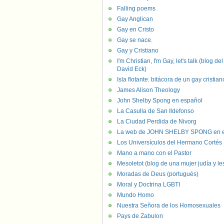
Falling poems
Gay Anglican
Gay en Cristo
Gay se nace.
Gay y Cristiano
I'm Christian, I'm Gay, let's talk (blog del
David Eck)
Isla flotante: bitácora de un gay cristian
James Alison Theology
John Shelby Spong en español
La Casulla de San Ildefonso
La Ciudad Perdida de Nivorg
La web de JOHN SHELBY SPONG en e
Los Universículos del Hermano Cortés
Mano a mano con el Pastor
Mesoletot (blog de una mujer judía y le
Moradas de Deus (portugués)
Moral y Doctrina LGBTI
Mundo Homo
Nuestra Señora de los Homosexuales
Pays de Zabulon