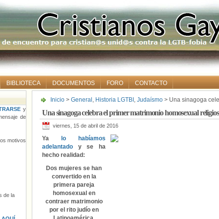
BIBLIOTECA
DOCUMENTOS
FORO
CONTACTO
Inicio
>
General
,
Historia LGTBI
,
Judaísmo
> Una sinagoga cele
religioso en Argentina
TRARSE
y
Una sinagoga celebra el primer matrimonio homosexual religio
ensaje de
viernes, 15 de abril de 2016
Ya
lo habíamos
tros motivos
adelantado
y se ha
hecho realidad:
Dos mujeres se han
convertido en la
primera pareja
homosexual en
 de la
contraer matrimonio
por el rito judío en
Latinoamérica.
s
AQUÍ