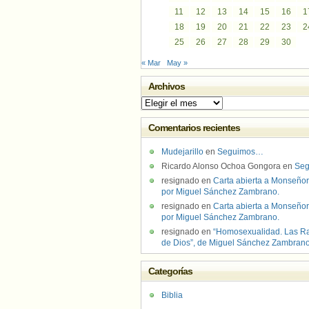
11
12
13
14
15
16
1
18
19
20
21
22
23
2
25
26
27
28
29
30
« Mar
May »
Archivos
Archivos
Comentarios recientes
Mudejarillo
en
Seguimos…
Ricardo Alonso Ochoa Gongora
en
Se
resignado
en
Carta abierta a Monseñor
por Miguel Sánchez Zambrano.
resignado
en
Carta abierta a Monseñor
por Miguel Sánchez Zambrano.
resignado
en
“Homosexualidad. Las R
de Dios”, de Miguel Sánchez Zambran
Categorías
Biblia