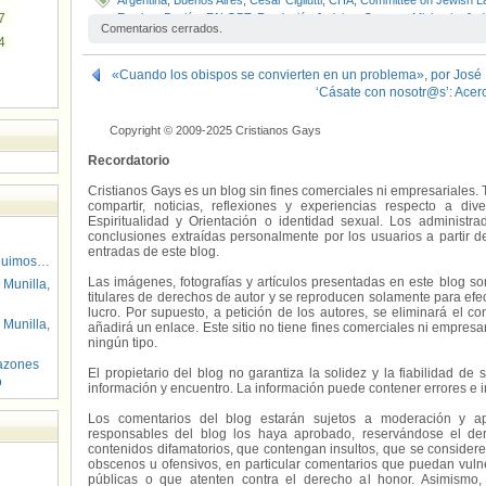
Argentina
,
Buenos Aires
,
César Cigliutti
,
CHA
,
Committee on Jewish L
7
Esteban Paulón
,
FALGBT
,
Fundación Judaica
,
Gustavo Michanie
,
Jud
Comentarios cerrados.
Karina Finkielsztein
,
ketubah
,
Matrimonio igualitario
,
NCI-Emanu El
,
Pe
4
Judaica
,
Romina Charur
,
Sergio Bergman
,
Sinagoga
,
Vicky Escobar
«Cuando los obispos se convierten en un problema», por José
‘Cásate con nosotr@s’: Acerc
Copyright © 2009-2025 Cristianos Gays
Recordatorio
Cristianos Gays es un blog sin fines comerciales ni empresariales. 
compartir, noticias, reflexiones y experiencias respecto a 
Espiritualidad y Orientación o identidad sexual. Los administ
conclusiones extraídas personalmente por los usuarios a partir d
entradas de este blog.
guimos…
Las imágenes, fotografías y artículos presentadas en este blog s
 Munilla,
titulares de derechos de autor y se reproducen solamente para efecto
lucro. Por supuesto, a petición de los autores, se eliminará el 
 Munilla,
añadirá un enlace. Este sitio no tiene fines comerciales ni empresa
ningún tipo.
azones
El propietario del blog no garantiza la solidez y la fiabilidad d
o
información y encuentro. La información puede contener errores e 
Los comentarios del blog estarán sujetos a moderación y a
responsables del blog los haya aprobado, reservándose el der
contenidos difamatorios, que contengan insultos, que se consideren
obscenos u ofensivos, en particular comentarios que puedan vuln
públicas o que atenten contra el derecho al honor. Asimismo,