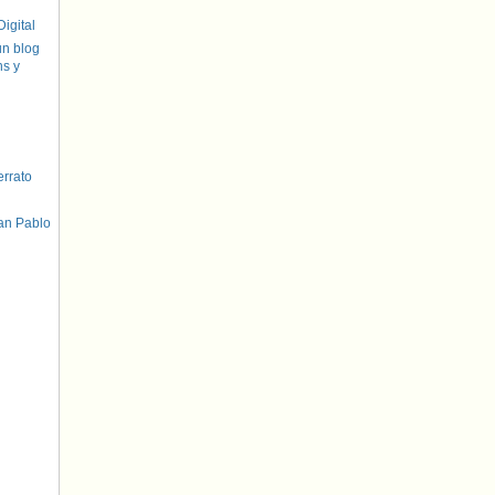
igital
un blog
hs y
errato
an Pablo