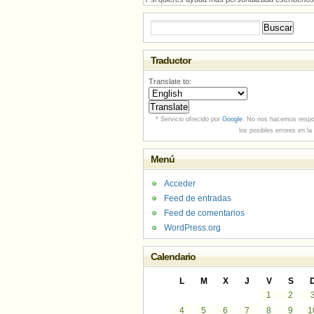
Buscar:
Traductor
Translate to:
* Servicio ofrecido por
Google
. No nos hacemos respo
los posibles errores en la
Menú
Acceder
Feed de entradas
Feed de comentarios
WordPress.org
Calendario
L
M
X
J
V
S
1
2
4
5
6
7
8
9
1