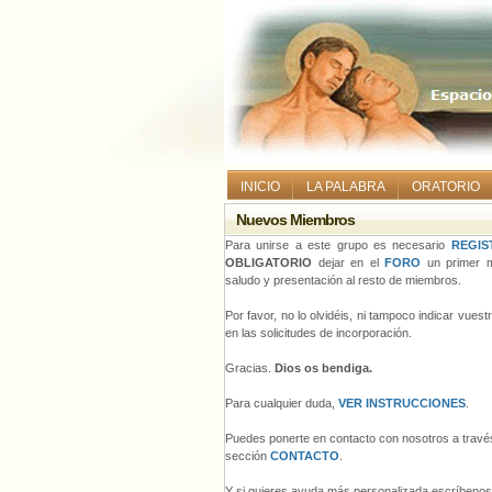
INICIO
LA PALABRA
ORATORIO
Nuevos Miembros
Para unirse a este grupo es necesario
REGIS
OBLIGATORIO
dejar en el
FORO
un primer m
saludo y presentación al resto de miembros.
Por favor, no lo olvidéis, ni tampoco indicar vues
en las solicitudes de incorporación.
Gracias.
Dios os bendiga.
Para cualquier duda,
VER INSTRUCCIONES
.
Puedes ponerte en contacto con nosotros a través
sección
CONTACTO
.
Y si quieres ayuda más personalizada escríbeno