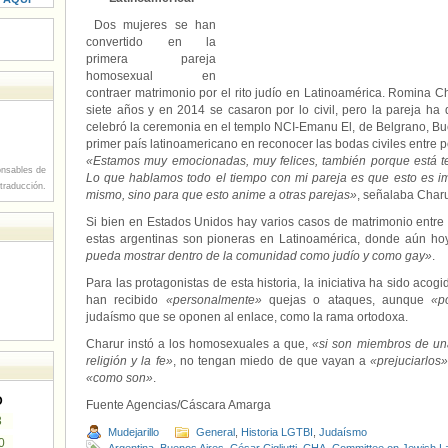
Dos mujeres se han
convertido en la
primera pareja
homosexual en
contraer matrimonio por el rito judío en Latinoamérica. Romina 
siete años y en 2014 se casaron por lo civil, pero la pareja h
celebró la ceremonia en el templo NCI-Emanu El, de Belgrano, Bue
primer país latinoamericano en reconocer las bodas civiles entre
«Estamos muy emocionadas, muy felices, también porque está t
nsables de
Lo que hablamos todo el tiempo con mi pareja es que esto es im
 traducción.
mismo, sino para que esto anime a otras parejas»
, señalaba Charu
Si bien en Estados Unidos hay varios casos de matrimonio entre p
estas argentinas son pioneras en Latinoamérica, donde aún hoy,
pueda mostrar dentro de la comunidad como judío y como gay»
.
Para las protagonistas de esta historia, la iniciativa ha sido acog
han recibido
«personalmente»
quejas o ataques, aunque
«p
judaísmo que se oponen al enlace, como la rama ortodoxa.
Charur instó a los homosexuales a que,
«si son miembros de una 
religión y la fe»
, no tengan miedo de que vayan a
«prejuciarlos
«como son»
.
D
Fuente Agencias/Cáscara Amarga
3
Mudejarillo
General
,
Historia LGTBI
,
Judaísmo
0