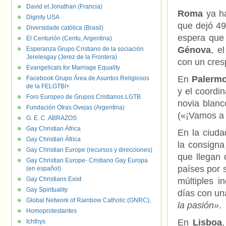
David et Jonathan (Francia)
Roma
ya ha
Dignity USA
que dejó 49
Diversidade católica (Brasil)
espera que
El Centurión (Centu, Argentina)
Génova
, e
Esperanza Grupo Cristiano de la sociación
Jerelesgay (Jerez de la Frontera)
con un cres
Evangelicals for Marriage Equality
En
Palerm
Facebook Grupo Área de Asuntos Religiosos
de la FELGTBI+
y el coordi
Foro Europeo de Grupos Cristianos LGTB
novia blan
Fundación Otras Ovejas (Argentina)
(«¡Vamos a s
G. E. C. ABRAZOS
Gay Christian África
En la ciuda
Gay Christian África
la consign
Gay Christian Europe (recursos y direcciones)
que llegan 
Gay Christian Europe- Cristiano Gay Europa
países por 
(en español)
Gay Christians Exist
múltiples i
Gay Spirituality
días con un
Global Network of Rainbow Catholic (GNRC),
la pasión»
.
Homoprotestantes
En
Lisboa
Ichthys