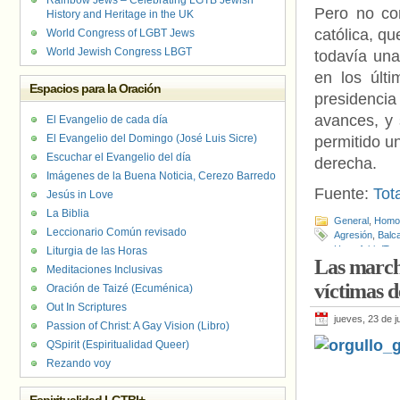
Rainbow Jews – Celebrating LGTB Jewish
Pero no con
History and Heritage in the UK
católica, q
World Congress of LGBT Jews
World Jewish Congress LBGT
todavía una
en los últ
Espacios para la Oración
presidencia
avances, y 
El Evangelio de cada día
El Evangelio del Domingo (José Luis Sicre)
permitido u
Escuchar el Evangelio del día
derecha.
Imágenes de la Buena Noticia, Cerezo Barredo
Fuente:
Tot
Jesús in Love
La Biblia
General
,
Homof
Leccionario Común revisado
Agresión
,
Balc
Homofobia/Tra
Liturgia de las Horas
Las march
Meditaciones Inclusivas
víctimas 
Oración de Taizé (Ecuménica)
Out In Scriptures
jueves, 23 de j
Passion of Christ: A Gay Vision (Libro)
QSpirit (Espiritualidad Queer)
Rezando voy