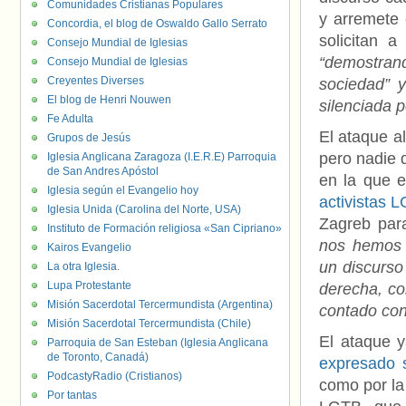
Comunidades Cristianas Populares
y arremete 
Concordia, el blog de Oswaldo Gallo Serrato
solicitan 
Consejo Mundial de Iglesias
“demostran
Consejo Mundial de Iglesias
Creyentes Diverses
sociedad” 
El blog de Henri Nouwen
silenciada 
Fe Adulta
El ataque al
Grupos de Jesús
pero nadie 
Iglesia Anglicana Zaragoza (I.E.R.E) Parroquia
de San Andres Apóstol
en la que e
Iglesia según el Evangelio hoy
activistas 
Iglesia Unida (Carolina del Norte, USA)
Zagreb para
Instituto de Formación religiosa «San Cipriano»
nos hemos 
Kairos Evangelio
un discurso
La otra Iglesia.
Lupa Protestante
derecha, co
Misión Sacerdotal Tercermundista (Argentina)
contado con
Misión Sacerdotal Tercermundista (Chile)
El ataque 
Parroquia de San Esteban (Iglesia Anglicana
de Toronto, Canadá)
expresado 
PodcastyRadio (Cristianos)
como por la
Por tantas