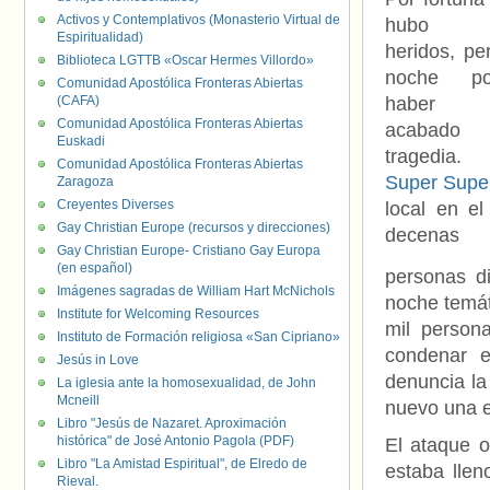
Activos y Contemplativos (Monasterio Virtual de
hubo 
Espiritualidad)
heridos, pe
Biblioteca LGTTB «Oscar Hermes Villordo»
noche po
Comunidad Apostólica Fronteras Abiertas
(CAFA)
haber
Comunidad Apostólica Fronteras Abiertas
acabado
Euskadi
tragedia
Comunidad Apostólica Fronteras Abiertas
Super Supe
Zaragoza
Creyentes Diverses
local en el
Gay Christian Europe (recursos y direcciones)
decenas
Gay Christian Europe- Cristiano Gay Europa
(en español)
personas d
Imágenes sagradas de William Hart McNichols
noche temá
Institute for Welcoming Resources
mil person
Instituto de Formación religiosa «San Cipriano»
condenar 
Jesús in Love
denuncia la
La iglesia ante la homosexualidad, de John
Mcneill
nuevo una e
Libro "Jesús de Nazaret. Aproximación
histórica" de José Antonio Pagola (PDF)
El ataque o
Libro "La Amistad Espiritual", de Elredo de
estaba llen
Rieval.