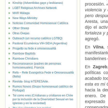
Kinship (Adventistas gays y lesbianas)
procesión.
LGBT Religious Archives Network
violencia y
MAR Málaga
pero despué
New Ways Ministry
Aresta, una
Noticias Comunidad Homosexual Católica
dijo el act
Other Sheep
fortaleza y
Otras Ovejas
agregó.
Outreach (un recurso católico LGTBQ)
Pastoral Ecuménica VIH-SIDA (Argentina)
En
Vilna
, 
Progetto su fede e omosessualità
manifestan
Rainbow Baptists
banderines
Rainbow Christians
Reconaissance (padres de personas
En
Zagreb
homosexuales). Francia
políticas 
Refo – Rete Evangelica Fede e Omosessualità
(Italia)
acabado to
Revista- blog InTERESArte.
esta es mi 
Rumos Novos (Grupo homosexual católico de
hacia la d
Portugal)
enero. De 
Tal como eres (Cristianas y cristianos en Chile
por la inclusión de la Diversidad Sexual en las
expresado
iglesias y en la sociedad)
conservador