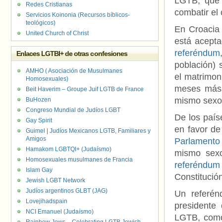
LGTB, que 
Redes Cristianas
combatir el
Servicios Koinonia (Recursos bíblicos-
teológicos)
En Croacia
United Church of Christ
está acept
referéndum
Enlaces LGTBI+ de otras confesiones
población) 
AMHO ( Asociación de Musulmanes
el matrimon
Homosexuales)
meses más t
Beit Haverim – Groupe Juif LGTB de France
mismo sexo,
BuHozen
Congreso Mundial de Judíos LGBT
De los país
Gay Spirit
en favor de
Guimel | Judíos Mexicanos LGTB, Familiares y
Amigos
Parlamento
Hamakom LGBTQI+ (Judaísmo)
mismo sexo
Homosexuales musulmanes de Francia
referéndum
Islam Gay
Constitució
Jewish LGBT Network
Judíos argentinos GLBT (JAG)
Un referé
Lovejihadspain
presidente 
NCI Emanuel (Judaísmo)
LGTB, como