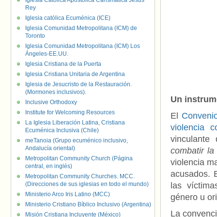
Iglesia Católica Apostólica Carismática Jesús
Rey
Iglesia católica Ecuménica (ICE)
Iglesia Comunidad Metropolitana (ICM) de
Toronto
Iglesia Comunidad Metropolitana (ICM) Los
Ángeles-EE.UU.
Iglesia Cristiana de la Puerta
Iglesia Cristiana Unitaria de Argentina
Iglesia de Jesucristo de la Restauración.
(Mormones inclusivos).
Un instrum
Inclusive Orthodoxy
Institute for Welcoming Resources
El
Convenio
La Iglesia Liberación Latina, Cristiana
violencia c
Ecuménica Inclusiva (Chile)
vinculant
meTanoia (Grupo ecuménico inclusivo,
Andalucía oriental)
combatir la 
Metropolitan Community Church (Página
violencia ma
central, en inglés)
acusados. E
Metropolitan Community Churches. MCC.
(Direcciones de sus iglesias en todo el mundo)
las víctima
Ministerio Arco Iris Latino (MCC)
género u or
Ministerio Cristiano Bíblico Inclusivo (Argentina)
La convenci
Misión Cristiana Incluyente (México)