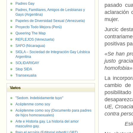
Padres Gay
pasado cuan
Padres, Familiares, Amigos de Lesbianas y
aclaración 
Gays (Argentina)
mujer.
Papeles de Diversidad Sexual (Venezuela)
Proyecto Todo Mejora (Perú)
Jurcic dest
Queering The Map
contrariame
REFLEJOS (Venezuela)
positivas pa
SAFO (Nicaragua)
SIGLA – Sociedad de Integración Gay Lésbica
«Se han pro
Argentina
justo graci
SOLIDARIGAY
homofobia»
Stop SIDA
Transexualia
La incorpor
cambio de
Varios
posibilit
"Sedom. Indebidamente tuyo"
desaparezca
Acéptenme como soy
UE, Croacia
Acéptenme como soy (Documento para padres
contra per
de hijos homosexuales)
Arte e Historia gay. La historia del amor
Esl
masculino gay.
Bajo el arcoíris (Editorial infantil LGBT).