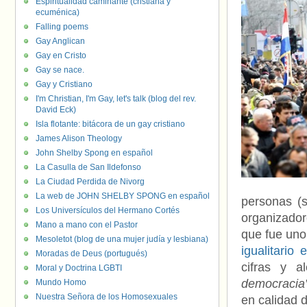
Espiritualidad caminante (cristiana y
ecuménica)
Falling poems
Gay Anglican
Gay en Cristo
Gay se nace.
Gay y Cristiano
I'm Christian, I'm Gay, let's talk (blog del rev.
David Eck)
Isla flotante: bitácora de un gay cristiano
James Alison Theology
John Shelby Spong en español
La Casulla de San Ildefonso
La Ciudad Perdida de Nivorg
La web de JOHN SHELBY SPONG en español
personas (s
Los Universículos del Hermano Cortés
organizador
Mano a mano con el Pastor
que fue uno
Mesoletot (blog de una mujer judía y lesbiana)
igualitario
Moradas de Deus (portugués)
cifras y 
Moral y Doctrina LGBTI
democracia
Mundo Homo
Nuestra Señora de los Homosexuales
en calidad d