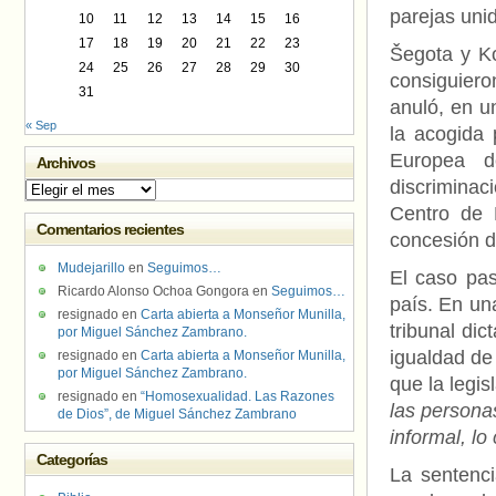
parejas unid
10
11
12
13
14
15
16
17
18
19
20
21
22
23
Šegota y Ko
24
25
26
27
28
29
30
consiguiero
31
anuló, en un
« Sep
la acogida 
Europea d
Archivos
discriminac
Archivos
Centro de 
Comentarios recientes
concesión d
Mudejarillo
en
Seguimos…
El caso pas
Ricardo Alonso Ochoa Gongora
en
Seguimos…
país. En una
resignado
en
Carta abierta a Monseñor Munilla,
tribunal di
por Miguel Sánchez Zambrano.
igualdad de 
resignado
en
Carta abierta a Monseñor Munilla,
por Miguel Sánchez Zambrano.
que la legis
resignado
en
“Homosexualidad. Las Razones
las persona
de Dios”, de Miguel Sánchez Zambrano
informal, lo
Categorías
La sentenci