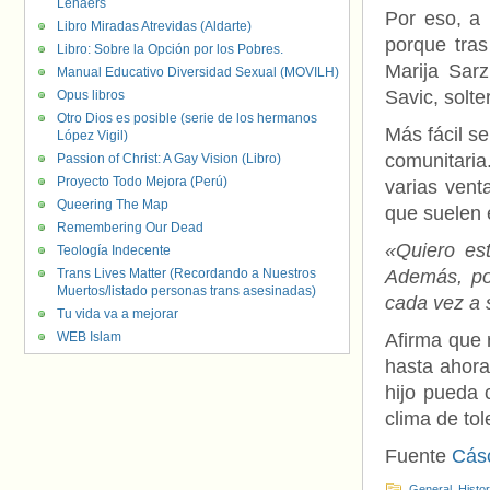
Lenaers
Por eso, a 
Libro Miradas Atrevidas (Aldarte)
porque tras
Libro: Sobre la Opción por los Pobres.
Marija Sarz
Manual Educativo Diversidad Sexual (MOVILH)
Savic, solte
Opus libros
Otro Dios es posible (serie de los hermanos
Más fácil se
López Vigil)
comunitaria
Passion of Christ: A Gay Vision (Libro)
Proyecto Todo Mejora (Perú)
varias venta
Queering The Map
que suelen 
Remembering Our Dead
«Quiero est
Teología Indecente
Trans Lives Matter (Recordando a Nuestros
Además, po
Muertos/listado personas trans asesinadas)
cada vez a 
Tu vida va a mejorar
WEB Islam
Afirma que 
hasta ahora
hijo pueda 
clima de tol
Fuente
Cásc
General
,
Histo