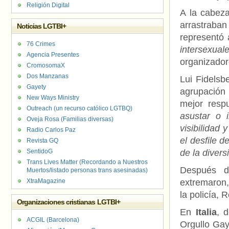
Religión Digital
A la cabeza
arrastraba
Noticias LGTBI+
representó
76 Crimes
intersexua
Agencia Presentes
organizador
CromosomaX
Dos Manzanas
Lui Fidelsb
Gayety
agrupación 
New Ways Ministry
mejor resp
Outreach (un recurso católico LGTBQ)
asustar o i
Oveja Rosa (Familias diversas)
visibilidad 
Radio Carlos Paz
el desfile d
Revista GQ
SentidoG
de la divers
Trans Lives Matter (Recordando a Nuestros
Después d
Muertos/listado personas trans asesinadas)
XtraMagazine
extremaron,
la policía,
Organizaciones cristianas LGTBI+
En
Italia
, 
ACGIL (Barcelona)
Orgullo Gay