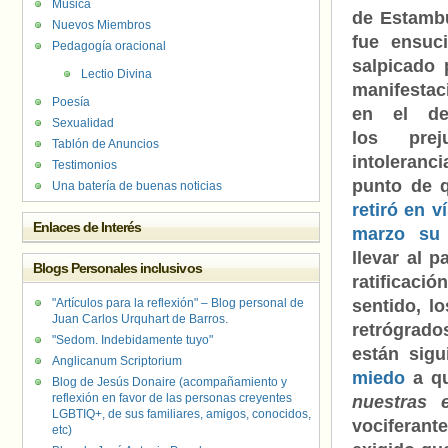
Música
de Estambu
Nuevos Miembros
fue ensuc
Pedagogía oracional
salpicado 
Lectio Divina
manifesta
Poesía
en el des
Sexualidad
los pre
Tablón de Anuncios
intoleran
Testimonios
punto de
Una batería de buenas noticias
retiró en v
Enlaces de Interés
marzo su 
llevar al 
Blogs Personales inclusivos
ratifica
"Artículos para la reflexión" – Blog personal de
sentido, l
Juan Carlos Urquhart de Barros.
retrógrad
"Sedom. Indebidamente tuyo"
están sig
Anglicanum Scriptorium
miedo
a qu
Blog de Jesús Donaire (acompañamiento y
reflexión en favor de las personas creyentes
nuestras 
LGBTIQ+, de sus familiares, amigos, conocidos,
vociferan
etc)