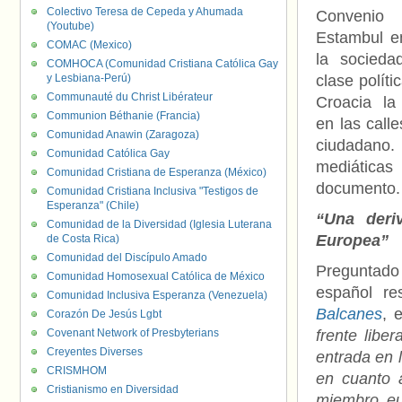
Colectivo Teresa de Cepeda y Ahumada
Conve
(Youtube)
Estambul e
COMAC (Mexico)
la socieda
COMHOCA (Comunidad Cristiana Católica Gay
y Lesbiana-Perú)
clase políti
Communauté du Christ Libérateur
Croacia la
Communion Béthanie (Francia)
en las call
Comunidad Anawin (Zaragoza)
ciudadano.
Comunidad Católica Gay
mediáticas 
Comunidad Cristiana de Esperanza (México)
documento.
Comunidad Cristiana Inclusiva "Testigos de
Esperanza" (Chile)
“Una deri
Comunidad de la Diversidad (Iglesia Luterana
Europea”
de Costa Rica)
Comunidad del Discípulo Amado
Preguntado
Comunidad Homosexual Católica de México
español re
Comunidad Inclusiva Esperanza (Venezuela)
Balcanes
, 
Corazón De Jesús Lgbt
Covenant Network of Presbyterians
frente libe
Creyentes Diverses
entrada en
CRISMHOM
en cuanto a
Cristianismo en Diversidad
miembro eu