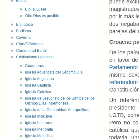
Biblia
puede exclui
magistrados
Biblia Queer
por ir más l
Otro Dios es posible
dos negaban
Biblioteca
parejas del
Budismo
Caverna
Croacia: p
Cine/TV/Videos
Comunidad Bahá'í
De los país
Cristianismo (Iglesias)
en favor de
Cuáqueros
Parlamento
Iglesia Adventista del Séptimo Día
mismo sexo
Iglesia Anglicana
referéndum
Iglesia Bautista
Constitució
Iglesia Católica
Iglesia de Jesucristo de los Santos de los
Un referé
Últimos Días (Mormones)
presidente 
Iglesia de la Comunidad Metropolitana
LGTB, como
Iglesia Inclusiva
Pero no con
Iglesia Luterana
católica, q
Iglesia Menonita
Iglesia Metodista
todavía un