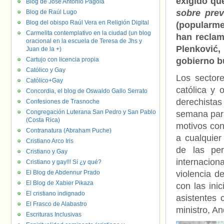
exigido que
Blog de José Antonio Pagola
sobre prev
Blog de Raúl Lugo
Blog del obispo Raúl Vera en Religión Digital
(popularm
Carmelita contemplativo en la ciudad (un blog
han reclam
oracional en la escuela de Teresa de Jhs y
Plenković,
Juan de la +)
Cartujo con licencia propia
gobierno b
Católico y Gay
Los sectore
Católico+Gay
católica y 
Concordia, el blog de Oswaldo Gallo Serrato
derechistas 
Confesiones de Trasnoche
Congregación Luterana San Pedro y San Pablo
semana pa
(Costa Rica)
motivos con
Contranatura (Abraham Puche)
a cualquier
Cristiano Arco Iris
de las per
Cristiano y Gay
internacio
Cristiano y gay!!! Sí ¿y qué?
El Blog de Abdennur Prado
violencia d
El Blog de Xabier Pikaza
con las ini
El cristiano indignado
asistentes 
El Frasco de Alabastro
ministro, An
Escrituras Inclusivas