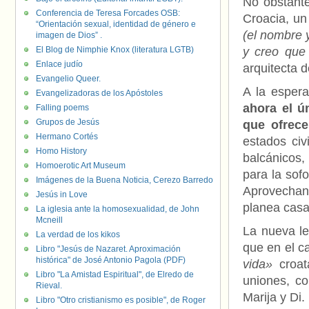
No obstante
Conferencia de Teresa Forcades OSB:
Croacia, un 
“Orientación sexual, identidad de género e
(el nombre 
imagen de Dios” .
El Blog de Nimphie Knox (literatura LGTB)
y creo que
Enlace judío
arquitecta 
Evangelio Queer.
A la espera
Evangelizadoras de los Apóstoles
ahora el ú
Falling poems
Grupos de Jesús
que ofrec
Hermano Cortés
estados civ
Homo History
balcánicos,
Homoerotic Art Museum
para la sof
Imágenes de la Buena Noticia, Cerezo Barredo
Aprovechan
Jesús in Love
planea casa
La iglesia ante la homosexualidad, de John
Mcneill
La nueva le
La verdad de los kikos
que en el c
Libro "Jesús de Nazaret. Aproximación
histórica" de José Antonio Pagola (PDF)
vida»
croat
Libro "La Amistad Espiritual", de Elredo de
uniones, c
Rieval.
Marija y Di.
Libro "Otro cristianismo es posible", de Roger