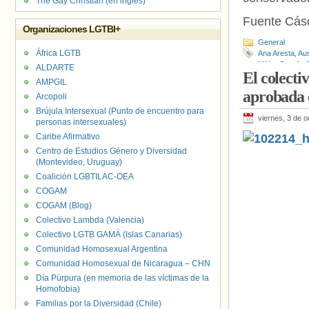
The Gay Christian (en inglés)
Fuente Cás
Organizaciones LGTBI+
General
África LGTB
Ana Aresta
,
Aus
Milán
,
Orgullo 
ALDARTE
El colecti
Treviso
,
Vares
AMPGIL
aprobada 
Arcopoli
Brújula Intersexual (Punto de encuentro para
viernes, 3 de 
personas intersexuales)
Caribe Afirmativo
Centro de Estudios Género y Diversidad
(Montevideo, Uruguay)
Coalición LGBTILAC-OEA
COGAM
COGAM (Blog)
Colectivo Lambda (Valencia)
Colectivo LGTB GAMÁ (Islas Canarias)
Comunidad Homosexual Argentina
Comunidad Homosexual de Nicaragua – CHN
Día Púrpura (en memoria de las víctimas de la
Homofobia)
Familias por la Diversidad (Chile)