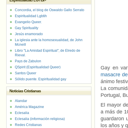
Espiritualidad LGTBI+
Concordia, el blog de Oswaldo Gallo Serrato
Espiritualidad Lgbtih
Evangelio Queer.
Gay Spirituality
Jesús enamorado
La iglesia ante la homosexualidad, de John
Mcneill
Libro "La Amistad Espiritual", de Elredo de
Rieval.
Pays de Zabulon
Gay en var
QSpirit (Espiritualidad Queer)
Santos Queer
masacre de
Sólido puente. Espiritualidad gay
ánimo festi
La comunida
Noticias Cristianas
Portugal, Bu
Alandar
El mayor de
América Magazine
a más de 10
Eclesalia
guardaron u
Eclesalia (información religiosa)
los años y 
Redes Cristianas