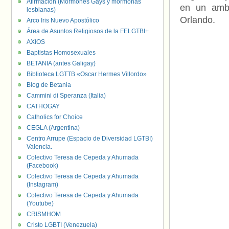
Afirmación (Mormones Gays y mormonas
en un ambi
lesbianas)
Orlando.
Arco Iris Nuevo Apostólico
Área de Asuntos Religiosos de la FELGTBI+
AXIOS
Baptistas Homosexuales
BETANIA (antes Galigay)
Biblioteca LGTTB «Oscar Hermes Villordo»
Blog de Betania
Cammini di Speranza (Italia)
CATHOGAY
Catholics for Choice
CEGLA (Argentina)
Centro Arrupe (Espacio de Diversidad LGTBI)
Valencia.
Colectivo Teresa de Cepeda y Ahumada
(Facebook)
Colectivo Teresa de Cepeda y Ahumada
(Instagram)
Colectivo Teresa de Cepeda y Ahumada
(Youtube)
CRISMHOM
Cristo LGBTI (Venezuela)