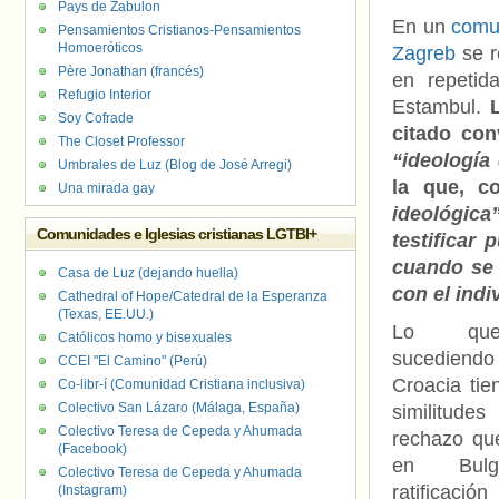
Pays de Zabulon
En un
comun
Pensamientos Cristianos-Pensamientos
Homoeróticos
Zagreb
se r
Père Jonathan (francés)
en repetid
Refugio Interior
Estambul.
Soy Cofrade
citado con
The Closet Professor
“ideología
Umbrales de Luz (Blog de José Arregi)
la que, c
Una mirada gay
ideológica
Comunidades e Iglesias cristianas LGTBI+
testificar
cuando se 
Casa de Luz (dejando huella)
con el indi
Cathedral of Hope/Catedral de la Esperanza
(Texas, EE.UU.)
Lo qu
Católicos homo y bisexuales
sucedi
CCEI "El Camino" (Perú)
Croacia ti
Co-libr-í (Comunidad Cristiana inclusiva)
Colectivo San Lázaro (Málaga, España)
similitud
Colectivo Teresa de Cepeda y Ahumada
rechazo qu
(Facebook)
en Bulg
Colectivo Teresa de Cepeda y Ahumada
ratifica
(Instagram)