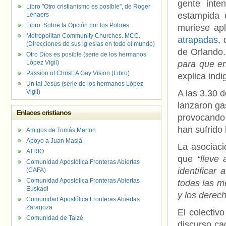
gente inte
Libro "Otro cristianismo es posible", de Roger
estampida 
Lenaers
Libro: Sobre la Opción por los Pobres.
muriese ap
Metropolitan Community Churches. MCC.
atrapadas
,
(Direcciones de sus iglesias en todo el mundo)
de Orlando
Otro Dios es posible (serie de los hermanos
López Vigil)
para que en
Passion of Christ: A Gay Vision (Libro)
explica indi
Un tal Jesús (serie de los hermanos López
Vigil)
A las 3.30 
lanzaron ga
Enlaces cristianos
provocando 
han sufrido 
Amigos de Tomás Merton
Apoyo a Juan Masiá
La asociac
ATRIO
que
“lleve 
Comunidad Apostólica Fronteras Abiertas
identificar
(CAFA)
Comunidad Apostólica Fronteras Abiertas
todas las me
Euskadi
y los derec
Comunidad Apostólica Fronteras Abiertas
Zaragoza
El colectiv
Comunidad de Taizé
discurso ca