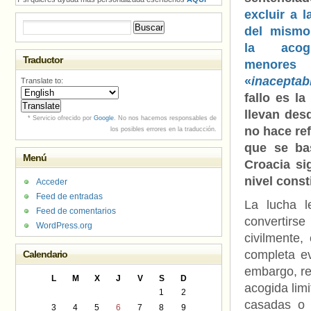
excluir a l
Buscar:
del mismo
la aco
Traductor
menor
«
inaceptab
Translate to:
fallo es l
llevan des
* Servicio ofrecido por
Google
. No nos hacemos responsables de
no hace ref
los posibles errores en la traducción.
que se bas
Menú
Croacia si
nivel const
Acceder
Feed de entradas
La lucha l
Feed de comentarios
convertirs
WordPress.org
civilmente,
completa ev
Calendario
embargo, rec
L
M
X
J
V
S
D
acogida limi
1
2
casadas o 
3
4
5
6
7
8
9