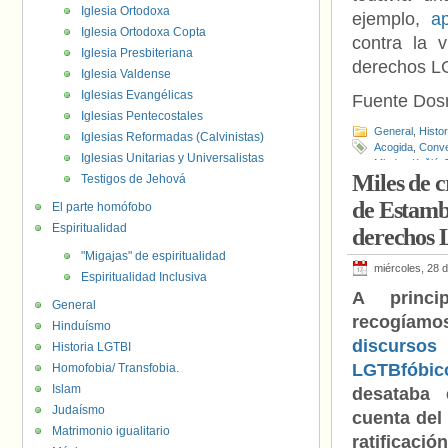
Iglesia Ortodoxa
ejemplo,
a
Iglesia Ortodoxa Copta
contra la 
Iglesia Presbiteriana
derechos L
Iglesia Valdense
Iglesias Evangélicas
Fuente Do
Iglesias Pentecostales
General
,
Histo
Iglesias Reformadas (Calvinistas)
Acogida
,
Conve
Iglesias Unitarias y Universalistas
Mladen Kožić
,
Miles de c
Testigos de Jehová
de Estambu
El parte homófobo
Espiritualidad
derechos
"Migajas" de espiritualidad
miércoles, 28 
Espiritualidad Inclusiva
A princ
General
recogía
Hinduísmo
discurs
Historia LGTBI
LGTBfóbic
Homofobia/ Transfobia.
Islam
desataba 
Judaísmo
cuenta del
Matrimonio igualitario
ratificaci