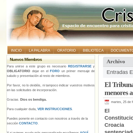
INICIO
LA PALABRA
ORATORIO
BIBLIOTECA
DOCUMENT
Nuevos Miembros
Archivo
Para unirse a este grupo es necesario
REGISTRARSE
y
OBLIGATORIO
dejar en el
FORO
un primer mensaje de
Entradas E
saludo y presentación al resto de miembros.
El Tribuna
Por favor, no lo olvidéis, ni tampoco indicar vuestros motivos
en las solicitudes de incorporación.
menores a 
Gracias.
Dios os bendiga.
martes, 25 de 
Para cualquier duda,
VER INSTRUCCIONES
.
El Tr
Constituc
Puedes ponerte en contacto con nosotros a través de la
sección
CONTACTO
.
Croac
sentenci
Y si quieres ayuda más personalizada escríbenos
AQUÍ