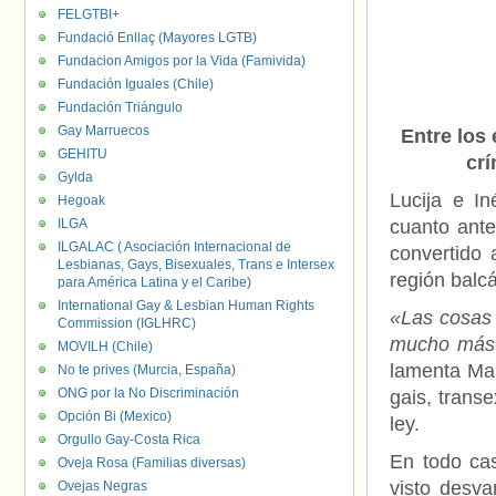
FELGTBI+
Fundació Enllaç (Mayores LGTB)
Fundacion Amigos por la Vida (Famivida)
Fundación Iguales (Chile)
Fundación Triángulo
Gay Marruecos
Entre los 
GEHITU
cr
Gylda
Lucija e I
Hegoak
ILGA
cuanto ante
ILGALAC ( Asociación Internacional de
convertido 
Lesbianas, Gays, Bisexuales, Trans e Intersex
región balcá
para América Latina y el Caribe)
International Gay & Lesbian Human Rights
«Las cosas 
Commission (IGLHRC)
mucho más d
MOVILH (Chile)
lamenta Mar
No te prives (Murcia, España)
ONG por la No Discriminación
gais, trans
Opción Bi (Mexico)
ley.
Orgullo Gay-Costa Rica
En todo cas
Oveja Rosa (Familias diversas)
visto desva
Ovejas Negras