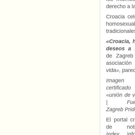
derecho a l
Croacia cel
homosexual,
tradicional
«Croacia, 
deseos a 
de Zagreb 
asociación 
vida»
, pare
Imagen 
certificad
«unión de v
| Fuen
Zagreb Prid
El portal c
de notic
Index
info