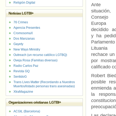
Religión Digital
Ante e
situación
Noticias LGTBI+
Consejo
76 Crimes
Europa
Agencia Presentes
decidido ac
CromosomaX
y ha pedid
Dos Manzanas
Parlament
Gayety
Lituania
New Ways Ministry
rechace un 
Outreach (un recurso católico LGTBQ)
por mostra
Oveja Rosa (Familias diversas)
Radio Carlos Paz
calificado 
Revista GQ
Robert Bie
SentidoG
posible re
Trans Lives Matter (Recordando a Nuestros
Muertos/listado personas trans asesinadas)
enmienda al
XtraMagazine
la respon
constitucio
Organizaciones cristianas LGTBI+
preocupació
ACGIL (Barcelona)
Las declarac