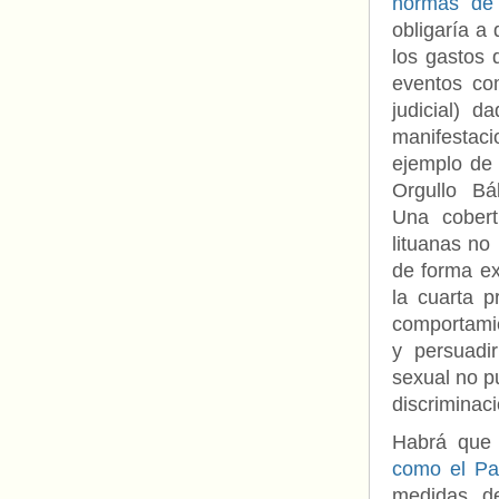
normas de 
obligaría a
los gastos 
eventos co
judicial) 
manifestaci
ejemplo de 
Orgullo Bá
Una cobert
lituanas no
de forma ex
la cuarta p
comportamie
y persuadi
sexual no pu
discriminaci
Habrá que 
como el Par
medidas de