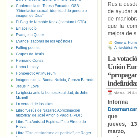
Rusia desde
Conferencia de Teresa Forcades OSB:
de ayudar a
“Orientación sexual, identidad de género e
imagen de Dios” .
de maniobra
El Blog de Nimphie Knox (literatura LGTB)
que la com
Enlace judío
mejora de s
Evangelio Queer.
Evangelizadoras de los Apóstoles
General
,
Homof
Falling poems
Antiglobālisti
,
Ar
Zalitas
,
Kaspars
Grupos de Jesús
La votació
Hermano Cortés
Unión Euro
Homo History
“propagand
Homoerotic Art Museum
Imágenes de la Buena Noticia, Cerezo Barredo
indefinida
Jesús in Love
La iglesia ante la homosexualidad, de John
viernes, 14 de
Mcneill
Informa
La verdad de los kikos
Dosmanza
Libro "Jesús de Nazaret. Aproximación
histórica" de José Antonio Pagola (PDF)
que e
Libro "La Amistad Espiritual", de Elredo de
jueves, 1
Rieval.
marzo,
Libro "Otro cristianismo es posible", de Roger