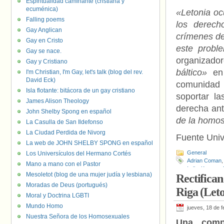
Espiritualidad caminante (cristiana y
ecuménica)
«Letonia oc
Falling poems
los derech
Gay Anglican
crímenes de
Gay en Cristo
este probl
Gay se nace.
organizado
Gay y Cristiano
báltico»
en 
I'm Christian, I'm Gay, let's talk (blog del rev.
David Eck)
comunidad 
Isla flotante: bitácora de un gay cristiano
soportar l
James Alison Theology
derecha ant
John Shelby Spong en español
de la homo
La Casulla de San Ildefonso
La Ciudad Perdida de Nivorg
Fuente Uni
La web de JOHN SHELBY SPONG en español
General
Los Universículos del Hermano Cortés
Adrian Coman
,
Mano a mano con el Pastor
Italia
,
Kaspars Z
Mesoletot (blog de una mujer judía y lesbiana)
Rectifican
Europea
Moradas de Deus (portugués)
Riga (Leto
Moral y Doctrina LGBTI
Mundo Homo
jueves, 18 de 
Nuestra Señora de los Homosexuales
Una comp