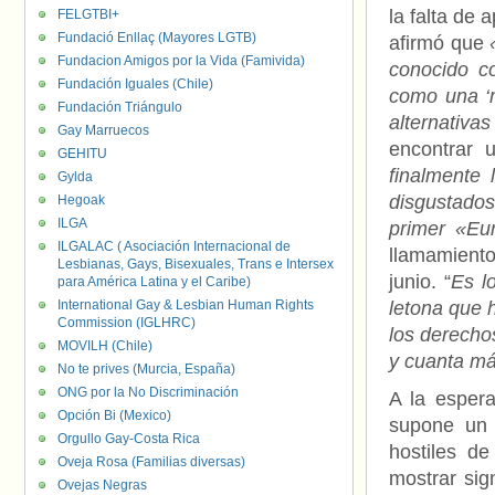
la falta de 
FELGTBI+
Fundació Enllaç (Mayores LGTB)
afirmó que
Fundacion Amigos por la Vida (Famivida)
conocido c
Fundación Iguales (Chile)
como una ‘
Fundación Triángulo
alternativ
Gay Marruecos
encontrar 
GEHITU
finalmente
Gylda
disgustados
Hegoak
ILGA
primer «Eu
ILGALAC ( Asociación Internacional de
llamamient
Lesbianas, Gays, Bisexuales, Trans e Intersex
junio. “
Es l
para América Latina y el Caribe)
International Gay & Lesbian Human Rights
letona que 
Commission (IGLHRC)
los derecho
MOVILH (Chile)
y cuanta má
No te prives (Murcia, España)
ONG por la No Discriminación
A la espera
Opción Bi (Mexico)
supone un 
Orgullo Gay-Costa Rica
hostiles d
Oveja Rosa (Familias diversas)
mostrar sig
Ovejas Negras