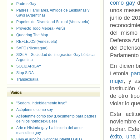
como gay
d
Padres Gay
unos meses.
Padres, Familiares, Amigos de Lesbianas y
Gays (Argentina)
junio de 20
Papeles de Diversidad Sexual (Venezuela)
reconocimie
Proyecto Todo Mejora (Perú)
del mismo 
Queering The Map
Defensa Art
REFLEJOS (Venezuela)
del Defenso
SAFO (Nicaragua)
Parlament
SIGLA – Sociedad de Integración Gay Lésbica
Argentina
En diciemb
SOLIDARIGAY
Letonia
par
Stop SIDA
Transexualia
mujer
, y a
institución
Varios
de otro tip
violar lo qu
"Sedom. Indebidamente tuyo"
Acéptenme como soy
Esta actit
Acéptenme como soy (Documento para padres
noviembre d
de hijos homosexuales)
Arte e Historia gay. La historia del amor
luchar. Est
masculino gay.
éxito, una 
Bajo el arcoíris (Editorial infantil LGBT).