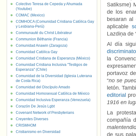
Satiksme) M
Colectivo Teresa de Cepeda y Ahumada
(Youtube)
de los ena
COMAC (Mexico)
besaran al 
COMHOCA (Comunidad Cristiana Católica Gay
aplicable
s
y Lesbiana-Perú)
Communauté du Christ Libérateur
Lazdiņa de 
Communion Béthanie (Francia)
Al día sig
Comunidad Anawin (Zaragoza)
discriminato
Comunidad Católica Gay
la Convenc
Comunidad Cristiana de Esperanza (México)
Comunidad Cristiana Inclusiva "Testigos de
expresamen
Esperanza" (Chile)
portavoz de
Comunidad de la Diversidad (Iglesia Luterana
“
no se pued
de Costa Rica)
letón. Tamb
Comunidad del Discípulo Amado
Comunidad Homosexual Católica de México
editorial
pro
Comunidad Inclusiva Esperanza (Venezuela)
1916 en lug
Corazón De Jesús Lgbt
La protest
Covenant Network of Presbyterians
Creyentes Diverses
compañía d
CRISMHOM
malentendi
Cristianismo en Diversidad
de sus pala