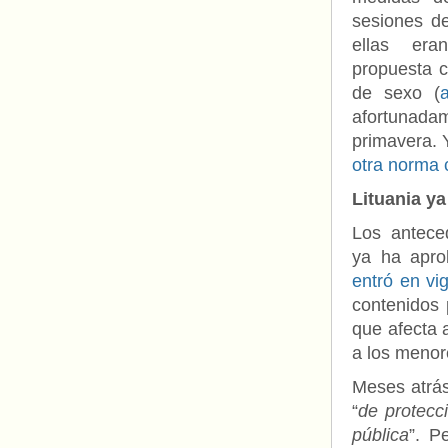
sesiones de
ellas er
propuesta c
de sexo (
afortunadam
primavera. 
otra norma 
Lituania y
Los antece
ya ha apro
entró en vi
contenidos 
que afecta a
a los menor
Meses atrá
“
de protecc
pública
”. P