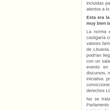
incluidas p
atentos a l
Esta era l
muy bien l
La norma e
castigaría c
valores fami
de Lituania
podrían lle
con un sala
evento en
discursos, m
iniciativa
conviccio
derechos LG
No se trata
Parlamento 