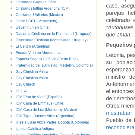
Cristianos Gays de Chile
caso, asegu
Cristianos lgttbiq Argentina (ICM)
parejas he
Cristianos Unitarios (Mexico)
celebrado
Cristo LGBTI (Venezuela)
“Autobuses
Devenir un en Christ
Diaconía Cristiana en la Diversidad (Uruguay)
que aman”
.
Diversidad Cristiana (Montevideo, Uruguay)
Pequeños p
El Centro (Argentina)
Emaus-Vida en Abundancia
Letonia, pe
Espacio Seguro Católico (Costa Rica)
su poblac
Fraternidad de la Amistad (Medellin, Colombia)
esperanzad
Gay Christian África
ministro d
Gay Christian África
Anteriormen
Gay Church
el entonces
Ichthys
ICM "Pan de Vida" (España)
de derechos
ICM Casa de Emmaus (Chile)
Otros miemb
ICM Casa de Luz (Monterrey, México)
mostraban 
ICM Tigre, Buenos Aires (Argentina)
Pueblo de 
Iglesia Casa Abba Padre. Bogotá (Colombia)
reconociera
Iglesia Católica Antigua