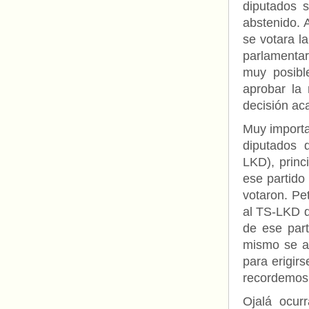
diputados 
abstenido. 
se votara l
parlamentar
muy posibl
aprobar la
decisión aca
Muy importan
diputados 
LKD), princ
ese partido
votaron. Pe
al TS-LKD de
de ese par
mismo se ac
para erigirs
recordemos,
Ojalá ocur