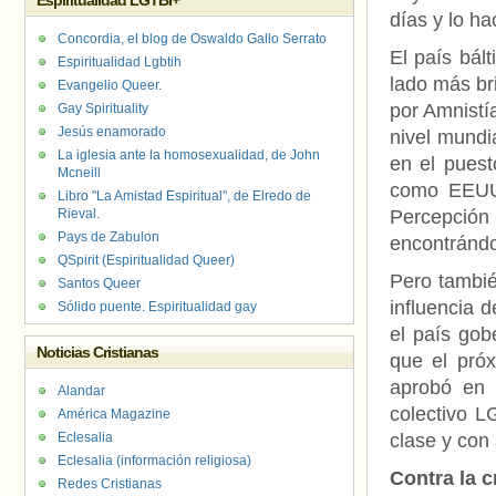
Espiritualidad LGTBI+
días y lo ha
Concordia, el blog de Oswaldo Gallo Serrato
El país bál
Espiritualidad Lgbtih
lado más br
Evangelio Queer.
por Amnistí
Gay Spirituality
Jesús enamorado
nivel mundi
La iglesia ante la homosexualidad, de John
en el puest
Mcneill
como EEUU)
Libro "La Amistad Espiritual", de Elredo de
Rieval.
Percepción
Pays de Zabulon
encontrándo
QSpirit (Espiritualidad Queer)
Pero tambié
Santos Queer
influencia 
Sólido puente. Espiritualidad gay
el país gob
Noticias Cristianas
que el próx
aprobó en 
Alandar
colectivo L
América Magazine
Eclesalia
clase y con
Eclesalia (información religiosa)
Contra la c
Redes Cristianas