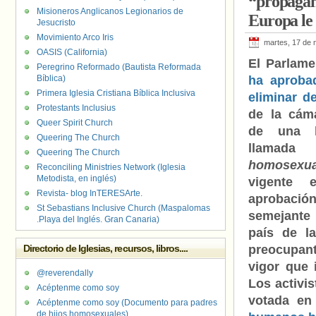
“propagan
Misioneros Anglicanos Legionarios de
Europa le 
Jesucristo
Movimiento Arco Iris
martes, 17 de 
OASIS (California)
El Parlame
Peregrino Reformado (Bautista Reformada
Bíblica)
ha aproba
Primera Iglesia Cristiana Bíblica Inclusiva
eliminar d
Protestants Inclusius
de la cáma
Queer Spirit Church
de una l
Queering The Church
llama
Queering The Church
homosexua
Reconciling Ministries Network (Iglesia
Metodista, en inglés)
vigente 
Revista- blog InTERESArte.
aprobació
St Sebastians Inclusive Church (Maspalomas
semejante
.Playa del Inglés. Gran Canaria)
país de l
Directorio de Iglesias, recursos, libros....
preocupant
vigor que 
@reverendally
Los activi
Acéptenme como soy
votada en
Acéptenme como soy (Documento para padres
de hijos homosexuales)