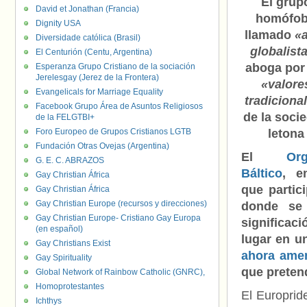
El grup
David et Jonathan (Francia)
homófo
Dignity USA
llamado
«a
Diversidade católica (Brasil)
globalist
El Centurión (Centu, Argentina)
aboga por
Esperanza Grupo Cristiano de la sociación
Jerelesgay (Jerez de la Frontera)
«valore
Evangelicals for Marriage Equality
tradiciona
Facebook Grupo Área de Asuntos Religiosos
de la soci
de la FELGTBI+
Foro Europeo de Grupos Cristianos LGTB
letona
Fundación Otras Ovejas (Argentina)
El
Org
G. E. C. ABRAZOS
Báltico
, e
Gay Christian África
que partic
Gay Christian África
Gay Christian Europe (recursos y direcciones)
donde se
Gay Christian Europe- Cristiano Gay Europa
significac
(en español)
lugar en u
Gay Christians Exist
ahora ame
Gay Spirituality
que preten
Global Network of Rainbow Catholic (GNRC),
Homoprotestantes
El Europrid
Ichthys