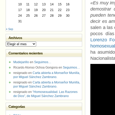
«Es muy im
10
11
12
13
14
15
16
demostrar 
17
18
19
20
21
22
23
pueden tene
24
25
26
27
28
29
30
decir es a
31
salen a las
« Sep
pocos días
Archivos
Lorenzo Fon
Archivos
homosexual
ha asumido 
Comentarios recientes
Nacionalista
Mudejarillo
en
Seguimos…
Ricardo Alonso Ochoa Gongora
en
Seguimos…
resignado
en
Carta abierta a Monseñor Munilla,
por Miguel Sánchez Zambrano.
resignado
en
Carta abierta a Monseñor Munilla,
por Miguel Sánchez Zambrano.
resignado
en
“Homosexualidad. Las Razones
de Dios”, de Miguel Sánchez Zambrano
Categorías