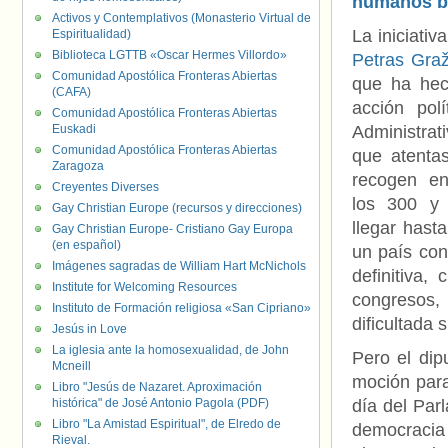
humanos b
Activos y Contemplativos (Monasterio Virtual de
La iniciati
Espiritualidad)
Biblioteca LGTTB «Oscar Hermes Villordo»
Petras Graž
Comunidad Apostólica Fronteras Abiertas
que ha hec
(CAFA)
acción pol
Comunidad Apostólica Fronteras Abiertas
Euskadi
Administrat
Comunidad Apostólica Fronteras Abiertas
que atentas
Zaragoza
recogen en
Creyentes Diverses
los 300 y 
Gay Christian Europe (recursos y direcciones)
llegar hast
Gay Christian Europe- Cristiano Gay Europa
(en español)
un país con
Imágenes sagradas de William Hart McNichols
definitiva
Institute for Welcoming Resources
congresos,
Instituto de Formación religiosa «San Cipriano»
dificultada 
Jesús in Love
La iglesia ante la homosexualidad, de John
Pero el dip
Mcneill
moción para
Libro "Jesús de Nazaret. Aproximación
histórica" de José Antonio Pagola (PDF)
día del Par
Libro "La Amistad Espiritual", de Elredo de
democracia 
Rieval.