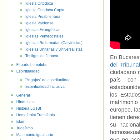
Iglesia Ortodoxa
Iglesia Ortodoxa Copta
Iglesia Presbiteriana
Iglesia Valdense
Iglesias Evangélicas
Iglesias Pentecostales
Iglesias Reformadas (Calvinistas)
Iglesias Unitarias y Universalistas
Testigos de Jehová
En Bucarest
del Tribuna
El parte homófobo
Espiritualidad
ciudadano r
país con 
"Migajas" de espiritualidad
estadounid
Espiritualidad Inclusiva
los Estado
General
matrimonio
Hinduísmo
Historia LGTBI
europeo, la
Homofobia/ Transfobia.
tienen dere
Islam
su naciona
Judaísmo
homosexual
Matrimonio igualitario
que no acep