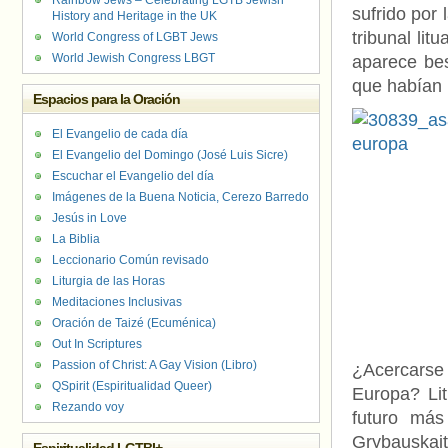
Rainbow Jews – Celebrating LGTB Jewish
sufrido por 
History and Heritage in the UK
tribunal lit
World Congress of LGBT Jews
World Jewish Congress LBGT
aparece b
que habían 
Espacios para la Oración
El Evangelio de cada día
El Evangelio del Domingo (José Luis Sicre)
Escuchar el Evangelio del día
Imágenes de la Buena Noticia, Cerezo Barredo
Jesús in Love
La Biblia
Leccionario Común revisado
Liturgia de las Horas
Meditaciones Inclusivas
Oración de Taizé (Ecuménica)
Out In Scriptures
Passion of Christ: A Gay Vision (Libro)
¿Acercarse
QSpirit (Espiritualidad Queer)
Europa? Li
Rezando voy
futuro más
Grybauskait