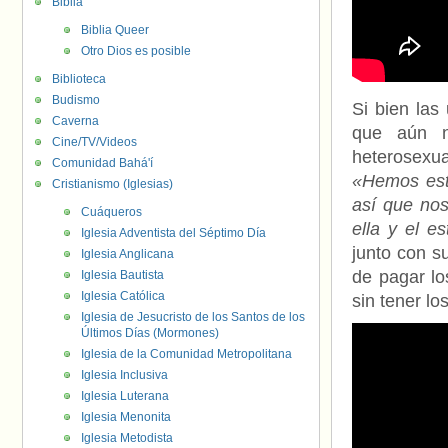
Biblia
Biblia Queer
Otro Dios es posible
Biblioteca
Budismo
Si bien las 
Caverna
que aún n
Cine/TV/Videos
heterosexua
Comunidad Bahá'í
«Hemos esta
Cristianismo (Iglesias)
así que nos
Cuáqueros
ella y el e
Iglesia Adventista del Séptimo Día
junto con s
Iglesia Anglicana
de pagar lo
Iglesia Bautista
Iglesia Católica
sin tener l
Iglesia de Jesucristo de los Santos de los
Últimos Días (Mormones)
Iglesia de la Comunidad Metropolitana
Iglesia Inclusiva
Iglesia Luterana
Iglesia Menonita
Iglesia Metodista