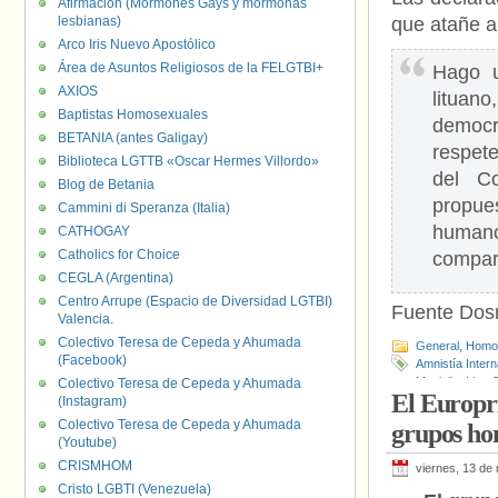
Afirmación (Mormones Gays y mormonas
lesbianas)
que atañe 
Arco Iris Nuevo Apostólico
Área de Asuntos Religiosos de la FELGTBI+
Hago u
AXIOS
lituan
Baptistas Homosexuales
democr
BETANIA (antes Galigay)
respete
Biblioteca LGTTB «Oscar Hermes Villordo»
del C
Blog de Betania
propues
Cammini di Speranza (Italia)
humano
CATHOGAY
Catholics for Choice
compart
CEGLA (Argentina)
Centro Arrupe (Espacio de Diversidad LGTBI)
Fuente Dos
Valencia.
Colectivo Teresa de Cepeda y Ahumada
General
,
Homof
(Facebook)
Amnistía Intern
Masiulis
,
Liga 
Colectivo Teresa de Cepeda y Ahumada
El Europri
Raskevičius
,
U
(Instagram)
Colectivo Teresa de Cepeda y Ahumada
grupos ho
(Youtube)
CRISMHOM
viernes, 13 de
Cristo LGBTI (Venezuela)