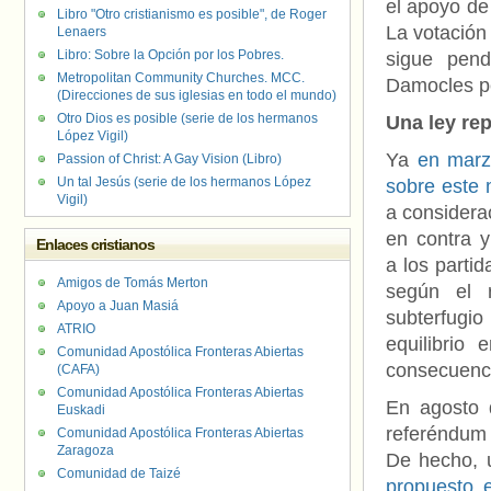
el apoyo de
Libro "Otro cristianismo es posible", de Roger
La votación
Lenaers
Libro: Sobre la Opción por los Pobres.
sigue pen
Metropolitan Community Churches. MCC.
Damocles p
(Direcciones de sus iglesias en todo el mundo)
Otro Dios es posible (serie de los hermanos
Una ley re
López Vigil)
Ya
en marz
Passion of Christ: A Gay Vision (Libro)
Un tal Jesús (serie de los hermanos López
sobre este 
Vigil)
a considerac
en contra y
Enlaces cristianos
a los partid
Amigos de Tomás Merton
según el r
Apoyo a Juan Masiá
subterfugi
ATRIO
equilibrio
Comunidad Apostólica Fronteras Abiertas
consecuenci
(CAFA)
Comunidad Apostólica Fronteras Abiertas
En agosto 
Euskadi
referéndum
Comunidad Apostólica Fronteras Abiertas
Zaragoza
De hecho, u
Comunidad de Taizé
propuesto 