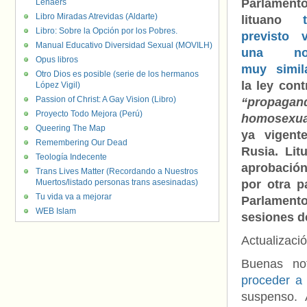
Parlament
Lenaers
Libro Miradas Atrevidas (Aldarte)
lituano
Libro: Sobre la Opción por los Pobres.
previsto v
Manual Educativo Diversidad Sexual (MOVILH)
una no
Opus libros
muy simil
Otro Dios es posible (serie de los hermanos
la ley cont
López Vigil)
Passion of Christ: A Gay Vision (Libro)
“propagan
Proyecto Todo Mejora (Perú)
homosexua
Queering The Map
ya vigent
Remembering Our Dead
Rusia. Li
Teología Indecente
aprobación
Trans Lives Matter (Recordando a Nuestros
Muertos/listado personas trans asesinadas)
por otra p
Tu vida va a mejorar
Parlamento
WEB Islam
sesiones de
Actualizaci
Buenas not
proceder a 
suspenso. 