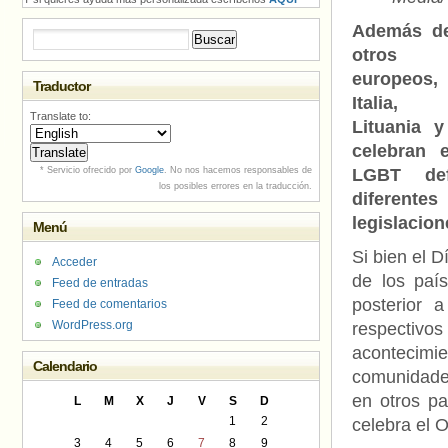
Además de
Buscar:
otros 
europeo
Traductor
Italia, 
Translate to:
Lituania 
celebran e
* Servicio ofrecido por
Google
. No nos hacemos responsables de
LGBT def
los posibles errores en la traducción.
diferente
legislacion
Menú
Si bien el D
Acceder
de los paí
Feed de entradas
posterior 
Feed de comentarios
WordPress.org
respectivos
acontecimi
Calendario
comunidad
en otros pa
L
M
X
J
V
S
D
1
2
celebra el 
3
4
5
6
7
8
9