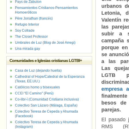
Pays de Zabulon
urbanos de
Pensamientos Cristianos-Pensamientos
Letonia, 
Homoeróticos
Père Jonathan (francés)
Valentín r
Refugio Interior
las parej
Soy Cofrade
subir a 
The Closet Professor
campaña s
Umbrales de Luz (Blog de José Arregi)
porque en
Una mirada gay
se anunció
Comunidades e Iglesias cristianas LGTBI+
a las par
Las queja
Casa de Luz (dejando huella)
LGTB p
Cathedral of Hope/Catedral de la Esperanza
(Texas, EE.UU.)
discrimin
Católicos homo y bisexuales
empresa a 
CCEI "El Camino" (Perú)
finalment
Co-libr-í (Comunidad Cristiana inclusiva)
besos de 
Colectivo San Lázaro (Málaga, España)
parejas.
Colectivo Teresa de Cepeda y Ahumada
(Facebook)
El pasado 
Colectivo Teresa de Cepeda y Ahumada
RMS (Rīg
(Instagram)