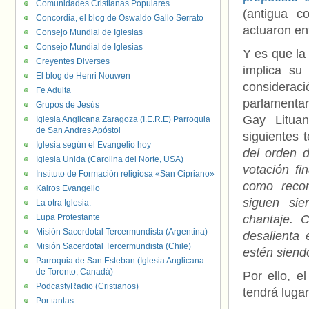
Comunidades Cristianas Populares
(antigua c
Concordia, el blog de Oswaldo Gallo Serrato
actuaron en
Consejo Mundial de Iglesias
Consejo Mundial de Iglesias
Y es que la
Creyentes Diverses
implica su
El blog de Henri Nouwen
consideraci
Fe Adulta
parlamentar
Grupos de Jesús
Gay Litua
Iglesia Anglicana Zaragoza (I.E.R.E) Parroquia
de San Andres Apóstol
siguientes 
Iglesia según el Evangelio hoy
del orden 
Iglesia Unida (Carolina del Norte, USA)
votación f
Instituto de Formación religiosa «San Cipriano»
como recor
Kairos Evangelio
siguen sie
La otra Iglesia.
Lupa Protestante
chantaje. 
Misión Sacerdotal Tercermundista (Argentina)
desalienta
Misión Sacerdotal Tercermundista (Chile)
estén siend
Parroquia de San Esteban (Iglesia Anglicana
de Toronto, Canadá)
Por ello, e
PodcastyRadio (Cristianos)
tendrá luga
Por tantas