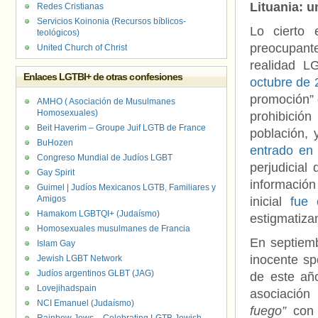
Lituania: 
Redes Cristianas
Servicios Koinonia (Recursos bíblicos-
Lo cierto
teológicos)
preocupant
United Church of Christ
realidad 
Enlaces LGTBI+ de otras confesiones
octubre de 
promoción” d
AMHO ( Asociación de Musulmanes
Homosexuales)
prohibición
Beit Haverim – Groupe Juif LGTB de France
población,
BuHozen
entrado en 
Congreso Mundial de Judíos LGBT
perjudicial
Gay Spirit
informació
Guimel | Judíos Mexicanos LGTB, Familiares y
Amigos
inicial
fue 
Hamakom LGBTQI+ (Judaísmo)
estigmatiza
Homosexuales musulmanes de Francia
En septiem
Islam Gay
inocente sp
Jewish LGBT Network
Judíos argentinos GLBT (JAG)
de este añ
Lovejihadspain
asocia
NCI Emanuel (Judaísmo)
fuego”
co