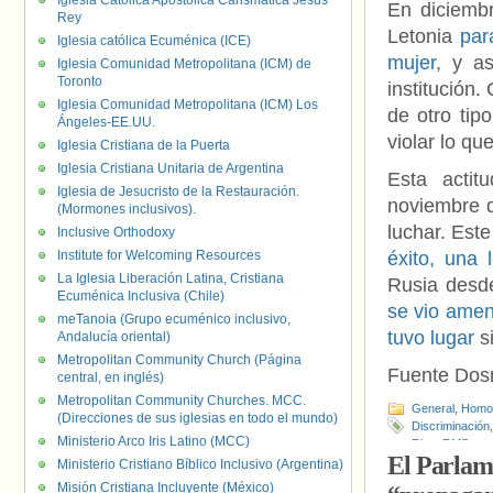
Iglesia Católica Apostólica Carismática Jesús
En diciemb
Rey
Letonia
par
Iglesia católica Ecuménica (ICE)
mujer
, y a
Iglesia Comunidad Metropolitana (ICM) de
Toronto
institución
Iglesia Comunidad Metropolitana (ICM) Los
de otro tip
Ángeles-EE.UU.
violar lo qu
Iglesia Cristiana de la Puerta
Iglesia Cristiana Unitaria de Argentina
Esta actit
Iglesia de Jesucristo de la Restauración.
noviembre d
(Mormones inclusivos).
luchar. Est
Inclusive Orthodoxy
Institute for Welcoming Resources
éxito, una 
La Iglesia Liberación Latina, Cristiana
Rusia desde
Ecuménica Inclusiva (Chile)
se vio ame
meTanoia (Grupo ecuménico inclusivo,
tuvo lugar
s
Andalucía oriental)
Metropolitan Community Church (Página
Fuente Do
central, en inglés)
Metropolitan Community Churches. MCC.
General
,
Homof
(Direcciones de sus iglesias en todo el mundo)
Discriminación
Ministerio Arco Iris Latino (MCC)
Riga
,
RMS
El Parlame
Ministerio Cristiano Bíblico Inclusivo (Argentina)
Misión Cristiana Incluyente (México)