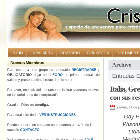
INICIO
LA PALABRA
ORATORIO
BIBLIOTECA
DOCUMENT
Nuevos Miembros
Archivo
Para unirse a este grupo es necesario
REGISTRARSE
y
OBLIGATORIO
dejar en el
FORO
un primer mensaje de
Entradas Et
saludo y presentación al resto de miembros.
Italia, G
Por favor, no lo olvidéis, ni tampoco indicar vuestros motivos
en las solicitudes de incorporación.
con sus re
Gracias.
Dios os bendiga.
jueves, 14 de j
Para cualquier duda,
VER INSTRUCCIONES
.
Gay Pr
Waveb
Puedes ponerte en contacto con nosotros a través de la
sección
CONTACTO
.
Ltd
Media/
Y si quieres ayuda más personalizada escríbenos
AQUÍ