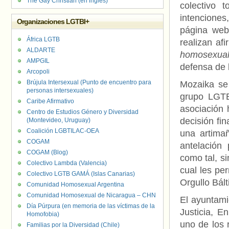
The Gay Christian (en inglés)
colectivo 
intenciones
Organizaciones LGTBI+
página web
África LGTB
realizan a
ALDARTE
homosexual
AMPGIL
defensa de 
Arcopoli
Brújula Intersexual (Punto de encuentro para
Mozaika se 
personas intersexuales)
grupo LGTB
Caribe Afirmativo
asociación 
Centro de Estudios Género y Diversidad
decisión fi
(Montevideo, Uruguay)
Coalición LGBTILAC-OEA
una artima
COGAM
antelación
COGAM (Blog)
como tal, s
Colectivo Lambda (Valencia)
cual les per
Colectivo LGTB GAMÁ (Islas Canarias)
Orgullo Bálti
Comunidad Homosexual Argentina
Comunidad Homosexual de Nicaragua – CHN
El ayuntami
Día Púrpura (en memoria de las víctimas de la
Justicia, E
Homofobia)
uno de los 
Familias por la Diversidad (Chile)