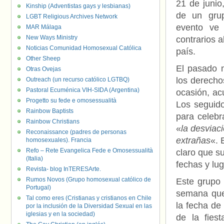
21 de junio
Kinship (Adventistas gays y lesbianas)
de un gru
LGBT Religious Archives Network
evento ve 
MAR Málaga
New Ways Ministry
contrarios a
Noticias Comunidad Homosexual Católica
país.
Other Sheep
El pasado 
Otras Ovejas
los derecho
Outreach (un recurso católico LGTBQ)
Pastoral Ecuménica VIH-SIDA (Argentina)
ocasión, ac
Progetto su fede e omosessualità
Los seguido
Rainbow Baptists
para celebr
Rainbow Christians
«
la desviac
Reconaissance (padres de personas
extrañas
«. 
homosexuales). Francia
Refo – Rete Evangelica Fede e Omosessualità
claro que su
(Italia)
fechas y lug
Revista- blog InTERESArte.
Rumos Novos (Grupo homosexual católico de
Este grupo
Portugal)
semana que
Tal como eres (Cristianas y cristianos en Chile
la fecha de
por la inclusión de la Diversidad Sexual en las
iglesias y en la sociedad)
de la fies