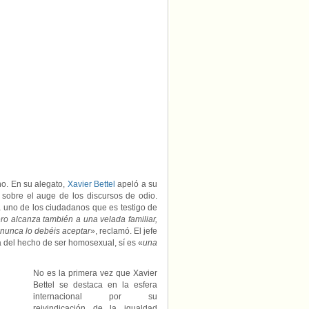
de
Luxemburgo,
el
abiertamente
gay
Xavier
Bettel,
contra
el
discurso
de
odio
no. En su alegato,
Xavier Bettel
apeló a su
r sobre el auge de los discursos de odio.
a uno de los ciudadanos que es testigo de
ero alcanza también a una velada familiar,
 nunca lo debéis aceptar
», reclamó. El jefe
 del hecho de ser homosexual, sí es «
una
No es la primera vez que Xavier
Bettel se destaca en la esfera
internacional por su
reivindicación de la igualdad