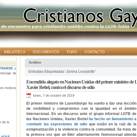
BIBLIOTECA
DOCUMENTOS
FORO
CONTACTO
Archivo
TRARSE
y
Entradas Etiquetadas ‘Jonina Leosdottir’
ensaje de
Encendido alegato en Naciones Unidas del primer ministro de 
Xavier Bettel, contra el discurso de odio
tros motivos
lunes, 7 de octubre de 2019
El primer ministro de Luxemburgo ha vuelto a dar una lección
de visibilidad y compromiso con la igualdad en el ámbito
internacional. En un discurso ante el grupo informal LGTB de
las Naciones Unidas, Xavier Bettel
ha hecho un llamamiento a
 de la
combatir las expresiones de odio
que están en la raíz de la
estigmatización y la violencia contra la comunidad. Se trata de
la primera vez que un líder abiertamente homosexual aborda
s
AQUÍ