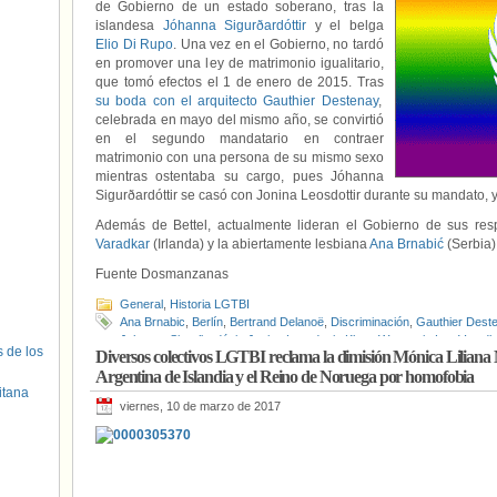
de Gobierno de un estado soberano, tras la
islandesa
Jóhanna Sigurðardóttir
y el belga
Elio Di Rupo
. Una vez en el Gobierno, no tardó
en promover una ley de matrimonio igualitario,
que tomó efectos el 1 de enero de 2015. Tras
su boda con el arquitecto Gauthier Destenay
,
celebrada en mayo del mismo año, se convirtió
en el segundo mandatario en contraer
matrimonio con una persona de su mismo sexo
mientras ostentaba su cargo, pues Jóhanna
Sigurðardóttir se casó con Jonina Leosdottir durante su mandato, 
Además de Bettel, actualmente lideran el Gobierno de sus resp
Varadkar
(Irlanda) y la abiertamente lesbiana
Ana Brnabić
(Serbia)
Fuente Dosmanzanas
General
,
Historia LGTBI
Ana Brnabic
,
Berlín
,
Bertrand Delanoë
,
Discriminación
,
Gauthier Dest
Johanna Sigurðardóttir
,
Jonina Leosdottir
,
Klaus Wowereit
,
Leo Varadk
s de los
Diversos colectivos LGTBI reclama la dimisión Mónica Liliana
Michelle Bachelet
,
Naciones Unidas
,
OutRight Action International
,
Par
Argentina de Islandia y el Reino de Noruega por homofobia
LGTBI
,
Xavier Bettel
itana
viernes, 10 de marzo de 2017