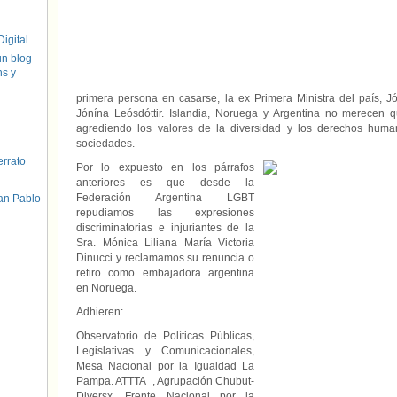
igital
un blog
hs y
primera persona en casarse, la ex Primera Ministra del país, 
Jónína Leósdóttir. Islandia, Noruega y Argentina no merecen 
agrediendo los valores de la diversidad y los derechos hum
sociedades.
errato
Por lo expuesto en los párrafos
anteriores es que desde la
Federación Argentina LGBT
an Pablo
repudiamos las expresiones
discriminatorias e injuriantes de la
Sra. Mónica Liliana María Victoria
Dinucci y reclamamos su renuncia o
retiro como embajadora argentina
en Noruega.
Adhieren:
Observatorio de Políticas Públicas,
Legislativas y Comunicacionales,
Mesa Nacional por la Igualdad La
Pampa. ATTTA , Agrupación Chubut-
Diversx, Frente Nacional por la