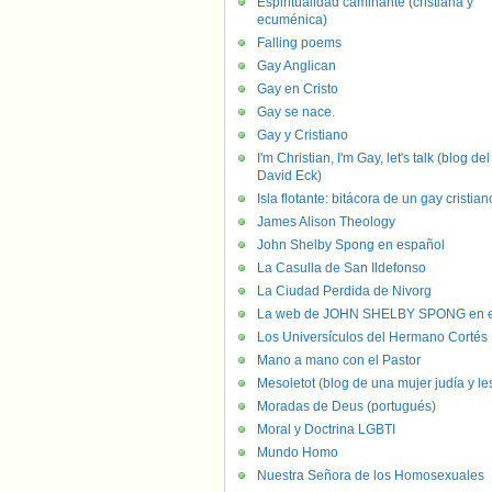
Espiritualidad caminante (cristiana y
ecuménica)
Falling poems
Gay Anglican
Gay en Cristo
Gay se nace.
Gay y Cristiano
I'm Christian, I'm Gay, let's talk (blog del
David Eck)
Isla flotante: bitácora de un gay cristian
James Alison Theology
John Shelby Spong en español
La Casulla de San Ildefonso
La Ciudad Perdida de Nivorg
La web de JOHN SHELBY SPONG en e
Los Universículos del Hermano Cortés
Mano a mano con el Pastor
Mesoletot (blog de una mujer judía y le
Moradas de Deus (portugués)
Moral y Doctrina LGBTI
Mundo Homo
Nuestra Señora de los Homosexuales