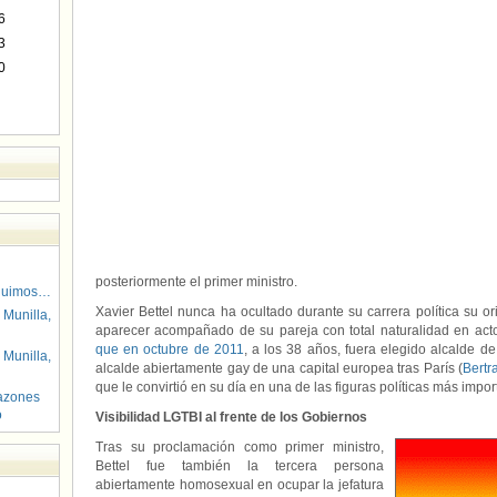
6
3
0
posteriormente el primer ministro.
guimos…
Xavier Bettel nunca ha ocultado durante su carrera política su 
 Munilla,
aparecer acompañado de su pareja con total naturalidad en acto
que en octubre de 2011
, a los 38 años, fuera elegido alcalde de
 Munilla,
alcalde abiertamente gay de una capital europea tras París (
Bertr
que le convirtió en su día en una de las figuras políticas más imp
azones
o
Visibilidad LGTBI al frente de los Gobiernos
Tras su proclamación como primer ministro,
Bettel fue también la tercera persona
abiertamente homosexual en ocupar la jefatura