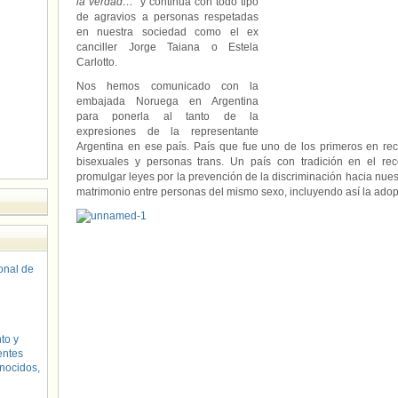
la verdad…”
y continua con todo tipo
de agravios a personas respetadas
en nuestra sociedad como el ex
canciller Jorge Taiana o Estela
Carlotto.
Nos hemos comunicado con la
embajada Noruega en Argentina
para ponerla al tanto de la
expresiones de la representante
Argentina en ese país. País que fue uno de los primeros en re
bisexuales y personas trans. Un país con tradición en el r
promulgar leyes por la prevención de la discriminación hacia nues
matrimonio entre personas del mismo sexo, incluyendo así la adop
sonal de
to y
entes
nocidos,