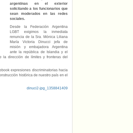
argentinas en el exterior
dimisión
solicitando a los funcionarios que
Mónica
sean moderados en las redes
Liliana
María
sociales.
Victoria
Desde la Federación Argentina
Dinucci
LGBT exigimos la inmediata
embajadora
renuncia de la Sra. Mónica Liliana
de
María Victoria Dinucci jefa de
Argentina
misión y embajadora Argentina
de
Islandia
ante la república de Islandia y el
y
a dirección de límites y fronteras del
el
Reino
cebook expresiones discriminatorias hacia
de
nstrucción histórica de nuestro país en el
Noruega
por
homofobia