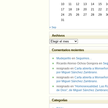
10
11
12
13
14
15
1
17
18
19
20
21
22
2
24
25
26
27
28
29
3
31
« Sep
Archivos
Archivos
Comentarios recientes
Mudejarillo
en
Seguimos…
Ricardo Alonso Ochoa Gongora
en
Se
resignado
en
Carta abierta a Monseñor
por Miguel Sánchez Zambrano.
resignado
en
Carta abierta a Monseñor
por Miguel Sánchez Zambrano.
resignado
en
“Homosexualidad. Las R
de Dios”, de Miguel Sánchez Zambran
Categorías