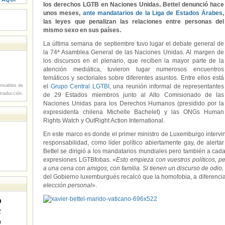
los derechos LGTB en Naciones Unidas. Bettel denunció hace
unos meses,
ante mandatarios de la Liga de Estados Árabes
,
las leyes que penalizan las relaciones entre personas del
mismo sexo en sus países.
La última semana de septiembre tuvo lugar el debate general de
la 74ª Asamblea General de las Naciones Unidas. Al margen de
los discursos en el plenario, que reciben la mayor parte de la
atención mediática, tuvieron lugar numerosos encuentros
temáticos y sectoriales sobre diferentes asuntos. Entre ellos está
nsables de
el
Grupo Central LGTBI
, una reunión informal de representantes
 traducción.
de 29 Estados miembros junto al Alto Comisionado de las
Naciones Unidas para los Derechos Humanos (presidido por la
expresidenta chilena Michelle Bachelet) y las ONGs Human
Rights Watch y OutRight Action International.
En este marco es donde el primer ministro de Luxemburgo intervi
responsabilidad, como líder político abiertamente gay, de alerta
Bettel se dirigió a los mandatarios mundiales pero también a cad
expresiones LGTBfobas. «
Esto empieza con vuestros políticos, p
a una cena con amigos, con familia. Si tienen un discurso de odio,
del Gobierno luxemburgués recalcó que la homofobia, a diferencia
elección personal
».
D
2
9