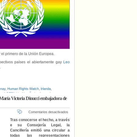
y el primero de la Unión Europea.
ectivos países el abiertamente gay
Leo
.
enay
,
Human Rights Watch
,
Irlanda
,
ar
,
LGTBfobia
,
Liga Árabe
,
Luxemburgo
,
 María Victoria Dinucci embajadora de
ís
,
Serbia
,
Unión Europea
,
Visibilidad
en
Comentarios desactivados
Diversos
Tras conocerse el hecho, a través
colectivos
e su Consejería Legal, la
LGTBI
Cancillería emitió una circular a
reclama
todas las representaciones
la