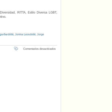
iversidad, RITTA, Estilo Diversa LGBT,
trxs.
urðardóttir
,
Jonina Leosdottir
,
Jorge
en
Comentarios desactivados
La
esposa
de
la
presidenta.