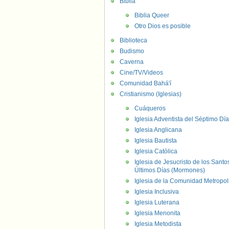
Biblia
Biblia Queer
Otro Dios es posible
Biblioteca
Budismo
Caverna
Cine/TV/Videos
Comunidad Bahá'í
Cristianismo (Iglesias)
Cuáqueros
Iglesia Adventista del Séptimo Día
Iglesia Anglicana
Iglesia Bautista
Iglesia Católica
Iglesia de Jesucristo de los Santo
Últimos Días (Mormones)
Iglesia de la Comunidad Metropol
Iglesia Inclusiva
Iglesia Luterana
Iglesia Menonita
Iglesia Metodista