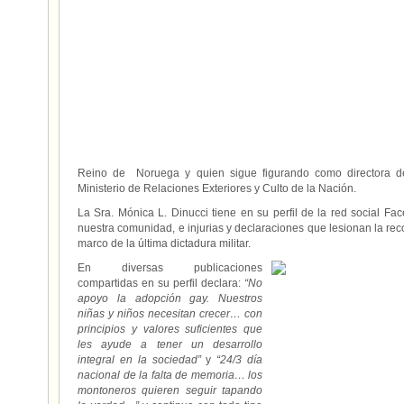
Reino de Noruega y quien sigue figurando como directora de l
Ministerio de Relaciones Exteriores y Culto de la Nación.
La Sra. Mónica L. Dinucci tiene en su perfil de la red social Fa
nuestra comunidad, e injurias y declaraciones que lesionan la reco
marco de la última dictadura militar.
En diversas publicaciones
compartidas en su perfil declara:
“No
apoyo la adopción gay. Nuestros
niñas y niños necesitan crecer… con
principios y valores suficientes que
les ayude a tener un desarrollo
integral en la sociedad”
y
“24/3 día
nacional de la falta de memoria… los
montoneros quieren seguir tapando