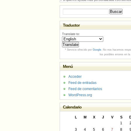
Buscar:
Traductor
Translate to:
* Servicio ofrecido por
Google
. No nos hacemos respo
los posibles errores en la
Menú
Acceder
Feed de entradas
Feed de comentarios
WordPress.org
Calendario
L
M
X
J
V
S
1
3
4
5
6
7
8