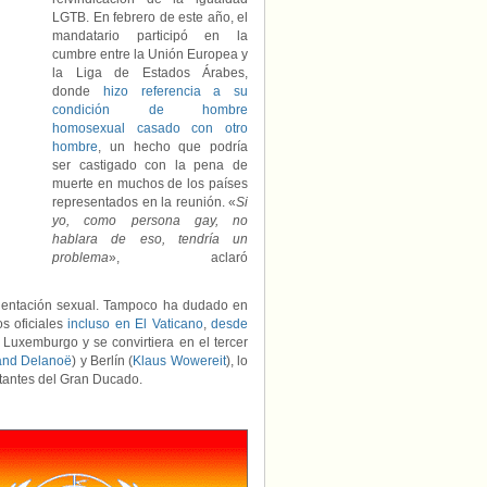
LGTB. En febrero de este año, el
mandatario participó en la
cumbre entre la Unión Europea y
la Liga de Estados Árabes,
donde
hizo referencia a su
condición de hombre
homosexual casado con otro
hombre
, un hecho que podría
ser castigado con la pena de
muerte en muchos de los países
representados en la reunión. «
Si
yo, como persona gay, no
hablara de eso, tendría un
problema
», aclaró
orientación sexual. Tampoco ha dudado en
s oficiales
incluso en El Vaticano
,
desde
 Luxemburgo y se convirtiera en el tercer
and Delanoë
) y Berlín (
Klaus Wowereit
), lo
ortantes del Gran Ducado.