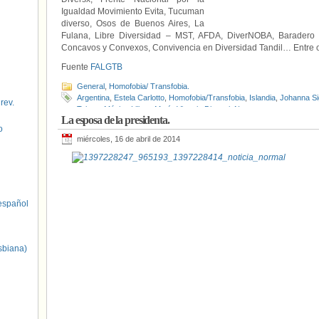
Igualdad Movimiento Evita, Tucuman
diverso, Osos de Buenos Aires, La
Fulana, Libre Diversidad – MST, AFDA, DiverNOBA, Baradero D
Concavos y Convexos, Convivencia en Diversidad Tandil… Entre o
Fuente
FALGTB
General
,
Homofobia/ Transfobia.
Argentina
,
Estela Carlotto
,
Homofobia/Transfobia
,
Islandia
,
Johanna Sig
 rev.
Taiana
,
Mónica Liliana María Victoria Dinucci
,
Noruega
La esposa de la presidenta.
o
miércoles, 16 de abril de 2014
spañol
sbiana)