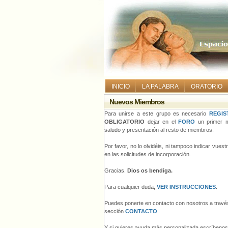
INICIO
LA PALABRA
ORATORIO
Nuevos Miembros
Para unirse a este grupo es necesario
REGIS
OBLIGATORIO
dejar en el
FORO
un primer m
saludo y presentación al resto de miembros.
Por favor, no lo olvidéis, ni tampoco indicar vues
en las solicitudes de incorporación.
Gracias.
Dios os bendiga.
Para cualquier duda,
VER INSTRUCCIONES
.
Puedes ponerte en contacto con nosotros a través
sección
CONTACTO
.
Y si quieres ayuda más personalizada escríbeno