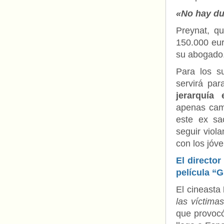
«No hay du
Preynat, q
150.000 eu
su abogado
Para los su
servirá pa
jerarquía e
apenas camb
este ex sa
seguir viol
con los jóv
El directo
película “G
El cineasta
las víctimas
que provocó