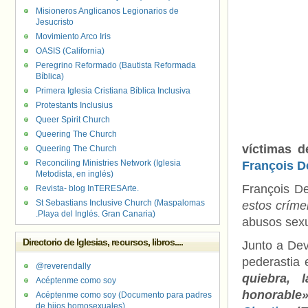
Misioneros Anglicanos Legionarios de
Jesucristo
Movimiento Arco Iris
OASIS (California)
Peregrino Reformado (Bautista Reformada
Bíblica)
Primera Iglesia Cristiana Bíblica Inclusiva
Protestants Inclusius
Queer Spirit Church
Queering The Church
víctimas d
Queering The Church
Reconciling Ministries Network (Iglesia
François D
Metodista, en inglés)
François De
Revista- blog InTERESArte.
St Sebastians Inclusive Church (Maspalomas
estos crím
.Playa del Inglés. Gran Canaria)
abusos sexua
Directorio de Iglesias, recursos, libros....
Junto a Dev
pederastia e
@reverendally
quiebra, 
Acéptenme como soy
honorable»
Acéptenme como soy (Documento para padres
de hijos homosexuales)