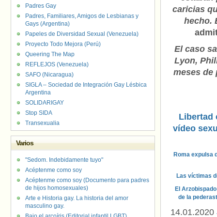
Padres Gay
caricias q
Padres, Familiares, Amigos de Lesbianas y
hecho. 
Gays (Argentina)
admit
Papeles de Diversidad Sexual (Venezuela)
Proyecto Todo Mejora (Perú)
El caso sa
Queering The Map
Lyon, Phil
REFLEJOS (Venezuela)
meses de p
SAFO (Nicaragua)
SIGLA – Sociedad de Integración Gay Lésbica
Argentina
SOLIDARIGAY
Stop SIDA
Libertad 
Transexualia
vídeo sexu
Varios
Roma expulsa de
"Sedom. Indebidamente tuyo"
Acéptenme como soy
Las víctimas de
Acéptenme como soy (Documento para padres
de hijos homosexuales)
El Arzobispado
de la pederast
Arte e Historia gay. La historia del amor
masculino gay.
14.01.2020
Bajo el arcoíris (Editorial infantil LGBT).