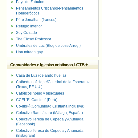
Pays de Zabulon
Pensamientos Cristianos-Pensamientos
Homoeróticos
Père Jonathan (francés)
Refugio Interior
Soy Cofrade
The Closet Professor
Umbrales de Luz (Blog de José Arregi)
Una mirada gay
Comunidades e Iglesias cristianas LGTBI+
Casa de Luz (dejando huella)
Cathedral of Hope/Catedral de la Esperanza
(Texas, EE.UU.)
Católicos homo y bisexuales
CCEI "El Camino" (Perú)
Co-libr-í (Comunidad Cristiana inclusiva)
Colectivo San Lázaro (Málaga, España)
Colectivo Teresa de Cepeda y Ahumada
(Facebook)
Colectivo Teresa de Cepeda y Ahumada
(Instagram)