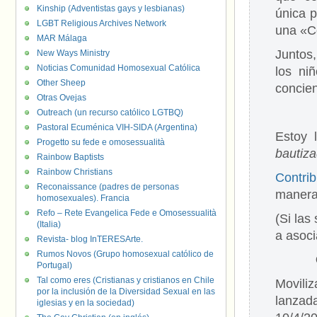
Kinship (Adventistas gays y lesbianas)
única 
LGBT Religious Archives Network
una «C
MAR Málaga
Juntos
New Ways Ministry
Noticias Comunidad Homosexual Católica
los ni
Other Sheep
concien
Otras Ovejas
Outreach (un recurso católico LGTBQ)
Pastoral Ecuménica VIH-SIDA (Argentina)
Estoy l
Progetto su fede e omosessualità
bautiz
Rainbow Baptists
Rainbow Christians
Contri
Reconaissance (padres de personas
manera 
homosexuales). Francia
Refo – Rete Evangelica Fede e Omosessualità
(Si la
(Italia)
a asoci
Revista- blog InTERESArte.
Rumos Novos (Grupo homosexual católico de
Portugal)
Tal como eres (Cristianas y cristianos en Chile
Movili
por la inclusión de la Diversidad Sexual en las
lanzada
iglesias y en la sociedad)