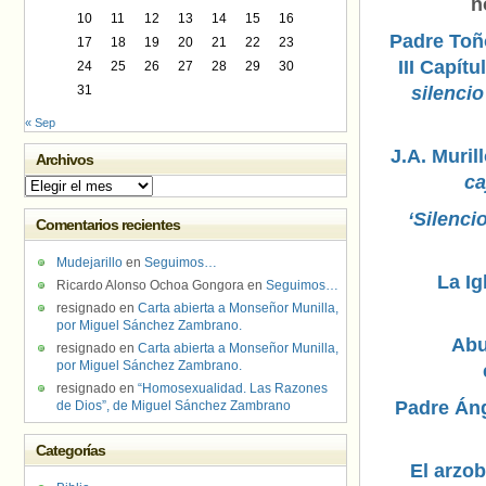
n
10
11
12
13
14
15
16
Padre Toñ
17
18
19
20
21
22
23
III Capít
24
25
26
27
28
29
30
31
silenci
« Sep
J.A. Muril
Archivos
ca
Archivos
‘Silenci
Comentarios recientes
Mudejarillo
en
Seguimos…
La Ig
Ricardo Alonso Ochoa Gongora
en
Seguimos…
resignado
en
Carta abierta a Monseñor Munilla,
por Miguel Sánchez Zambrano.
Abu
resignado
en
Carta abierta a Monseñor Munilla,
por Miguel Sánchez Zambrano.
resignado
en
“Homosexualidad. Las Razones
Padre Áng
de Dios”, de Miguel Sánchez Zambrano
Categorías
El arzo