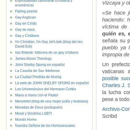
Espiritualidad caminante (cristiana y
Vizcaya y o
ecuménica)
Falling poems
«Se hace j
Gay Anglican
haciendo: 
Gay en Cristo
víctima de 
Gay se nace.
quién es, 
Gay y Cristiano
señala su 
I'm Christian, I'm Gay, let's talk (blog del rev.
David Eck)
pueblo ya 
Isla flotante: bitácora de un gay cristiano
impropia de
James Alison Theology
Un prefecto
John Shelby Spong en español
vaticanas 
La Casulla de San Ildefonso
La Ciudad Perdida de Nivorg
posible suc
La web de JOHN SHELBY SPONG en español
Charles J. 
Los Universículos del Hermano Cortés
la lucha co
Mano a mano con el Pastor
pese a todo
Mesoletot (blog de una mujer judía y lesbiana)
Moradas de Deus (portugués)
Archivo-Con
Moral y Doctrina LGBTI
Scribd
Mundo Homo
Nuestra Señora de los Homosexuales