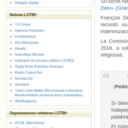
Su lucha fu
Religión Digital
Dieu
» (Grac
Noticias LGTBI+
François D
recordó s
76 Crimes
Agencia Presentes
indemnizaci
CromosomaX
La Comisió
Dos Manzanas
2018, a sol
Gayety
religiosas.
New Ways Ministry
Outreach (un recurso católico LGTBQ)
Oveja Rosa (Familias diversas)
Radio Carlos Paz
Revista GQ
SentidoG
¡
Pedof
Trans Lives Matter (Recordando a Nuestros
Muertos/listado personas trans asesinadas)
XtraMagazine
Si bie
Indepe
Organizaciones cristianas LGTBI+
palabra
ACGIL (Barcelona)
El núm