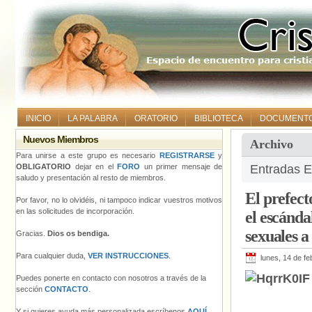
INICIO
LA PALABRA
ORATORIO
BIBLIOTECA
DOCUMENT
Nuevos Miembros
Archivo
Para unirse a este grupo es necesario
REGISTRARSE
y
OBLIGATORIO
dejar en el
FORO
un primer mensaje de
Entradas E
saludo y presentación al resto de miembros.
El prefect
Por favor, no lo olvidéis, ni tampoco indicar vuestros motivos
en las solicitudes de incorporación.
el escánda
sexuales 
Gracias.
Dios os bendiga.
Para cualquier duda,
VER INSTRUCCIONES
.
lunes, 14 de f
Puedes ponerte en contacto con nosotros a través de la
sección
CONTACTO
.
Y si quieres ayuda más personalizada escríbenos
AQUÍ