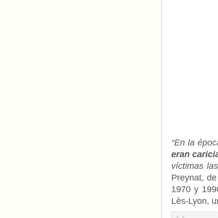
“En la épo
eran carici
víctimas l
Preynat, de
1970 y 199
Lès-Lyon, u