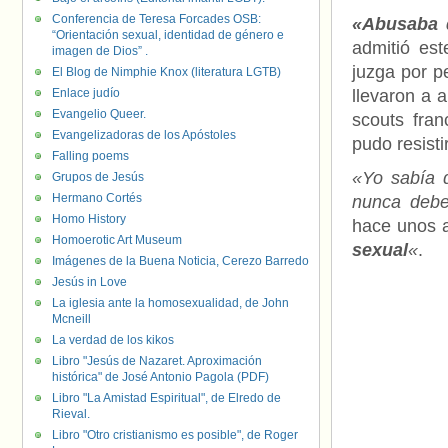
Conferencia de Teresa Forcades OSB:
«Abusaba 
“Orientación sexual, identidad de género e
admitió est
imagen de Dios” .
juzga por p
El Blog de Nimphie Knox (literatura LGTB)
Enlace judío
llevaron a 
Evangelio Queer.
scouts fran
Evangelizadoras de los Apóstoles
pudo resist
Falling poems
«Yo sabía q
Grupos de Jesús
Hermano Cortés
nunca debe
Homo History
hace unos 
Homoerotic Art Museum
sexual
«
.
Imágenes de la Buena Noticia, Cerezo Barredo
Jesús in Love
La iglesia ante la homosexualidad, de John
Mcneill
La verdad de los kikos
Libro "Jesús de Nazaret. Aproximación
histórica" de José Antonio Pagola (PDF)
Libro "La Amistad Espiritual", de Elredo de
Rieval.
Libro "Otro cristianismo es posible", de Roger