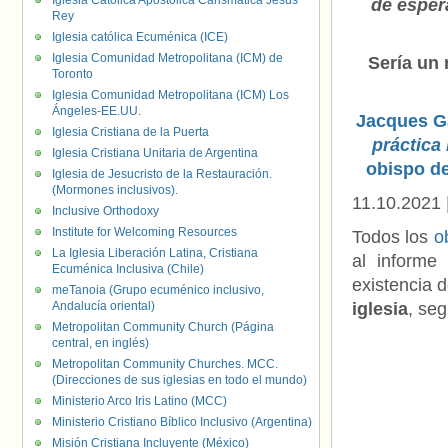
Iglesia Católica Apostólica Carismática Jesús
de esper
Rey
Iglesia católica Ecuménica (ICE)
Iglesia Comunidad Metropolitana (ICM) de
Sería un 
Toronto
Iglesia Comunidad Metropolitana (ICM) Los
Ángeles-EE.UU.
Jacques
Ga
Iglesia Cristiana de la Puerta
práctica
Iglesia Cristiana Unitaria de Argentina
obispo de
Iglesia de Jesucristo de la Restauración.
(Mormones inclusivos).
11.10.2021
Inclusive Orthodoxy
Institute for Welcoming Resources
Todos los
o
La Iglesia Liberación Latina, Cristiana
al informe
Ecuménica Inclusiva (Chile)
existencia 
meTanoia (Grupo ecuménico inclusivo,
Andalucía oriental)
iglesia
, se
Metropolitan Community Church (Página
central, en inglés)
Metropolitan Community Churches. MCC.
(Direcciones de sus iglesias en todo el mundo)
Ministerio Arco Iris Latino (MCC)
Ministerio Cristiano Bíblico Inclusivo (Argentina)
Misión Cristiana Incluyente (México)