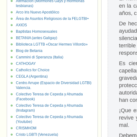
Afirmación (Mormones Gays y mormonas
en la 
lesbianas)
Arco Iris Nuevo Apostólico
años, c
Área de Asuntos Religiosos de la FELGTBI+
De hec
AXIOS
ayudad
Baptistas Homosexuales
silenci
BETANIA (antes Galigay)
Biblioteca LGTTB «Oscar Hermes Villordo»
terri
Blog de Betania
respons
Cammini di Speranza (Italia)
Es cie
CATHOGAY
capella
Catholics for Choice
CEGLA (Argentina)
grave
Centro Arrupe (Espacio de Diversidad LGTBI)
protec
Valencia.
autori
Colectivo Teresa de Cepeda y Ahumada
(Facebook)
han con
Colectivo Teresa de Cepeda y Ahumada
¡Que es
(Instagram)
Colectivo Teresa de Cepeda y Ahumada
revive 
(Youtube)
mal.
CRISMHOM
Cristo LGBTI (Venezuela)
Debem