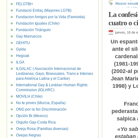
Abusos sexual
FELGTBI+
Iglesia (CIASE)
Fundació Enllaç (Mayores LGTB)
La confesi
Obispos
,
Testi
Fundacion Amigos por la Vida (Famivida)
cuatro o c
Fundación Iguales (Chile)
Fundación Triángulo
jueves, 16 de 
Gay Marruecos
Un espant
GEHITU
ante el si
Gylda
cardenal
Hegoak
ILGA
(1981-199
ILGALAC ( Asociación Internacional de
(2002-al p
Lesbianas, Gays, Bisexuales, Trans e Intersex
Jean Marie
para América Latina y el Caribe)
International Gay & Lesbian Human Rights
1998) y Lo
Commission (IGLHRC)
MOVILH (Chile)
No te prives (Murcia, España)
Franc
ONG por la No Discriminación
pederasta
Opción Bi (Mexico)
salpica 
Orgullo Gay-Costa Rica
«Yo sab
Oveja Rosa (Familias diversas)
Ovejas Negras
estaban 