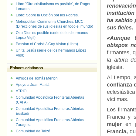
Libro "Otro cristianismo es posible", de Roger
renovació
Lenaers
instituci
Libro: Sobre la Opción por los Pobres.
ha sabido 
Metropolitan Community Churches. MCC.
(Direcciones de sus iglesias en todo el mundo)
sus fieles.
Otro Dios es posible (serie de los hermanos
«Aunque t
López Vigil)
Passion of Christ: A Gay Vision (Libro)
obispos n
Un tal Jesús (serie de los hermanos López
firmantes, 
Vigil)
la altura d
iglesia.
Enlaces cristianos
Al tiempo, 
Amigos de Tomás Merton
confianza d
Apoyo a Juan Masiá
ATRIO
eclesiásti
Comunidad Apostólica Fronteras Abiertas
víctimas.
(CAFA)
Comunidad Apostólica Fronteras Abiertas
Los firman
Euskadi
Francia y 
Comunidad Apostólica Fronteras Abiertas
mujer
en p
Zaragoza
Francia,
qui
Comunidad de Taizé