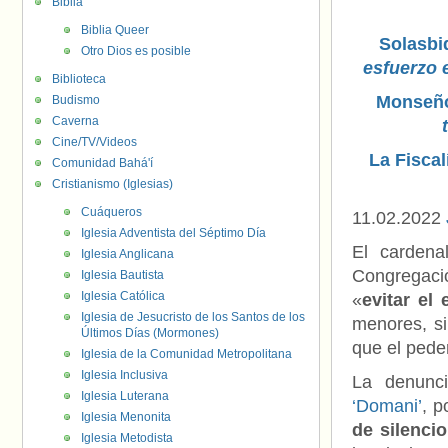
Biblia
Biblia Queer
Solasbi
Otro Dios es posible
esfuerzo 
Biblioteca
Monseño
Budismo
Caverna
Cine/TV/Videos
La Fisca
Comunidad Bahá'í
Cristianismo (Iglesias)
Cuáqueros
11.02.2022
Iglesia Adventista del Séptimo Día
El carden
Iglesia Anglicana
Congregaci
Iglesia Bautista
Iglesia Católica
«
evitar el
Iglesia de Jesucristo de los Santos de los
menores, si
Últimos Días (Mormones)
que el pede
Iglesia de la Comunidad Metropolitana
Iglesia Inclusiva
La denunci
Iglesia Luterana
‘Domani’
, p
Iglesia Menonita
de silencio
Iglesia Metodista