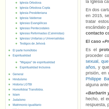
la Iglesia ca
Iglesia Ortodoxa
Iglesia Ortodoxa Copta
En dos cart
Iglesia Presbiteriana
en 2015, se
Iglesia Valdense
tratar esto
Iglesias Evangélicas
escándalo p
Iglesias Pentecostales
contacto c
Iglesias Reformadas (Calvinistas)
Iglesias Unitarias y Universalistas
El caso
«P
Testigos de Jehová
Es el
prot
El parte homófobo
proceder co
Espiritualidad
sexual, que
"Migajas" de espiritualidad
años
, y qu
Espiritualidad Inclusiva
prisión, en
General
Philippe Ba
Hinduísmo
alguna ante 
Historia LGTBI
Homofobia/ Transfobia.
«Barbarin 
Islam
hecho, el e
Judaísmo
respuesta, p
Matrimonio igualitario