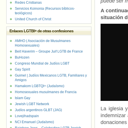
puede ser m
Redes Cristianas
Servicios Koinonia (Recursos bíblicos-
A continuac
teológicos)
situación d
United Church of Christ
Enlaces LGTBI+ de otras confesiones
AMHO ( Asociación de Musulmanes
Homosexuales)
Beit Haverim – Groupe Juif LGTB de France
BuHozen
Congreso Mundial de Judíos LGBT
Gay Spirit
Guimel | Judíos Mexicanos LGTB, Familiares y
Amigos
Hamakom LGBTQI+ (Judaísmo)
Homosexuales musulmanes de Francia
Islam Gay
Jewish LGBT Network
La iglesia 
Judíos argentinos GLBT (JAG)
indemnizar 
Lovejihadspain
donaciones 
NCI Emanuel (Judaísmo)