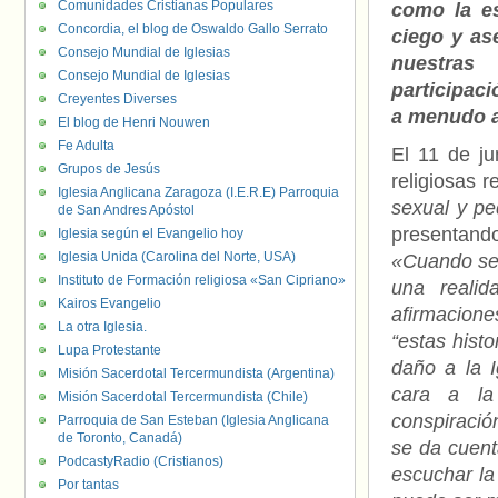
Comunidades Cristianas Populares
como la e
Concordia, el blog de Oswaldo Gallo Serrato
ciego y as
Consejo Mundial de Iglesias
nuestras
Consejo Mundial de Iglesias
participaci
Creyentes Diverses
a menudo a
El blog de Henri Nouwen
Fe Adulta
El 11 de ju
Grupos de Jesús
religiosas 
Iglesia Anglicana Zaragoza (I.E.R.E) Parroquia
sexual y ped
de San Andres Apóstol
presentand
Iglesia según el Evangelio hoy
Iglesia Unida (Carolina del Norte, USA)
«Cuando se
Instituto de Formación religiosa «San Cipriano»
una realid
Kairos Evangelio
afirmacion
La otra Iglesia.
“estas hist
Lupa Protestante
daño a la 
Misión Sacerdotal Tercermundista (Argentina)
cara a la
Misión Sacerdotal Tercermundista (Chile)
conspiració
Parroquia de San Esteban (Iglesia Anglicana
de Toronto, Canadá)
se da cuent
PodcastyRadio (Cristianos)
escuchar la 
Por tantas