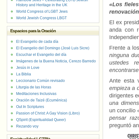
Rainbow Jews – Celebrating LGTB Jewish
«Los fieles
History and Heritage in the UK
renovació
World Congress of LGBT Jews
World Jewish Congress LBGT
El ex presi
anda con r
Espacios para la Oración
Independien
El Evangelio de cada día
Frente a lo
El Evangelio del Domingo (José Luis Sicre)
ninguna du
Escuchar el Evangelio del día
Imágenes de la Buena Noticia, Cerezo Barredo
ustedes re
Jesús in Love
encontrarse
La Biblia
Ante esta 
Leccionario Común revisado
Liturgia de las Horas
empieza a d
Meditaciones Inclusivas
dirigentes 
Oración de Taizé (Ecuménica)
una dimensi
Out In Scriptures
un concilio 
Passion of Christ: A Gay Vision (Libro)
pensar raz
QSpirit (Espiritualidad Queer)
preguntó an
Rezando voy