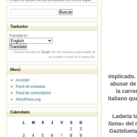
Buscar:
Traductor
Translate to:
* Servicio ofrecido por
Google
. No nos hacemos responsables de
los posibles errores en la traducción.
Menú
implicado.
Acceder
abusar de
Feed de entradas
la carre
Feed de comentarios
italiano qu
WordPress.org
Calendario
Ladaria 
L
M
X
J
V
S
D
fama»
del 
1
2
Gaztelueta
3
4
5
6
7
8
9