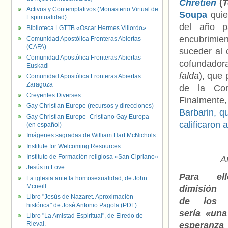
Chretien
(
T
Activos y Contemplativos (Monasterio Virtual de
Soupa
quie
Espiritualidad)
del año p
Biblioteca LGTTB «Oscar Hermes Villordo»
encubrimien
Comunidad Apostólica Fronteras Abiertas
(CAFA)
suceder al
Comunidad Apostólica Fronteras Abiertas
cofundadora
Euskadi
falda
), que 
Comunidad Apostólica Fronteras Abiertas
Zaragoza
de la Con
Creyentes Diverses
Finalment
Gay Christian Europe (recursos y direcciones)
Barbarin, q
Gay Christian Europe- Cristiano Gay Europa
calificaron
(en español)
Imágenes sagradas de William Hart McNichols
Institute for Welcoming Resources
Instituto de Formación religiosa «San Cipriano»
A
Jesús in Love
Para ell
La iglesia ante la homosexualidad, de John
Mcneill
dimisión 
Libro "Jesús de Nazaret. Aproximación
de los o
histórica" de José Antonio Pagola (PDF)
sería «una
Libro "La Amistad Espiritual", de Elredo de
Rieval.
esper