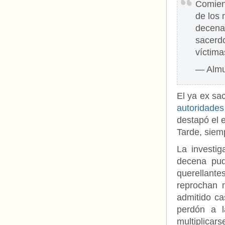
Comienz
de los
decenas
sacerdo
víctim
— Almu
El ya ex sa
autoridades
destapó el 
Tarde, siem
La investi
decena pud
querellante
reprochan 
admitido cas
perdón a l
multiplicars