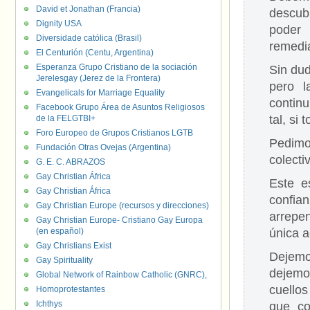
David et Jonathan (Francia)
descubr
Dignity USA
poder 
Diversidade católica (Brasil)
remedi
El Centurión (Centu, Argentina)
Esperanza Grupo Cristiano de la sociación
Sin dud
Jerelesgay (Jerez de la Frontera)
pero l
Evangelicals for Marriage Equality
continu
Facebook Grupo Área de Asuntos Religiosos
tal, si
de la FELGTBI+
Foro Europeo de Grupos Cristianos LGTB
Pedimo
Fundación Otras Ovejas (Argentina)
colecti
G. E. C. ABRAZOS
Gay Christian África
Este e
Gay Christian África
confia
Gay Christian Europe (recursos y direcciones)
arrepe
Gay Christian Europe- Cristiano Gay Europa
(en español)
única a
Gay Christians Exist
Dejemo
Gay Spirituality
dejemos
Global Network of Rainbow Catholic (GNRC),
cuello
Homoprotestantes
Ichthys
que co