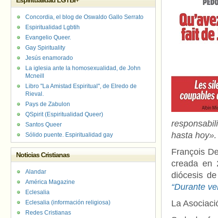
Espiritualidad LGTBI+
Concordia, el blog de Oswaldo Gallo Serrato
Espiritualidad Lgbtih
Evangelio Queer.
Gay Spirituality
Jesús enamorado
La iglesia ante la homosexualidad, de John
Mcneill
Libro "La Amistad Espiritual", de Elredo de
Rieval.
Pays de Zabulon
QSpirit (Espiritualidad Queer)
responsabil
Santos Queer
hasta hoy».
Sólido puente. Espiritualidad gay
François De
Noticias Cristianas
creada en 
Alandar
diócesis d
América Magazine
“Durante ve
Eclesalia
La Asociac
Eclesalia (información religiosa)
Redes Cristianas