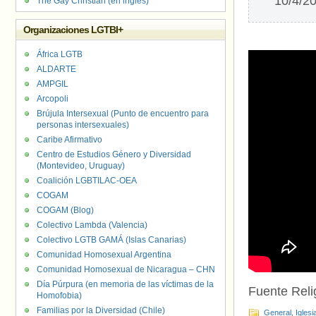
10/4/2
The Gay Christian (en inglés)
Organizaciones LGTBI+
África LGTB
ALDARTE
AMPGIL
Arcopoli
Brújula Intersexual (Punto de encuentro para
personas intersexuales)
Caribe Afirmativo
Centro de Estudios Género y Diversidad
(Montevideo, Uruguay)
Coalición LGBTILAC-OEA
COGAM
COGAM (Blog)
Colectivo Lambda (Valencia)
Colectivo LGTB GAMÁ (Islas Canarias)
Comunidad Homosexual Argentina
Comunidad Homosexual de Nicaragua – CHN
Día Púrpura (en memoria de las víctimas de la
Fuente Relig
Homofobia)
Familias por la Diversidad (Chile)
General
,
Iglesi