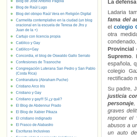
Blog de José Antonio Pagola
La defensa 
Blog de Raúl Lugo
Ladaria ta
Blog del obispo Raúl Vera en Religión Digital
fama del 
Carmelita contemplativo en la ciudad (un blog
oracional en la escuela de Teresa de Jhs y
el
colegio 
Juan de la +)
otra medid
Cartujo con licencia propia
condenado
Católico y Gay
Provincial
Católico+Gay
Supremo
. 
Concordia, el blog de Oswaldo Gallo Serrato
Confesiones de Trasnoche
española, 
Congregación Luterana San Pedro y San Pablo
colegio Ga
(Costa Rica)
rectificado 
Contranatura (Abraham Puche)
Cristiano Arco Iris
Su padre, 
Cristiano y Gay
justicia co
Cristiano y gay!!! Sí ¿y qué?
personaje
,
El Blog de Abdennur Prado
graves del
El Blog de Xabier Pikaza
reponer el
El cristiano indignado
abusos a un
El Frasco de Alabastro
Escrituras Inclusivas
un auto de