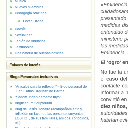
Música
«
Eminenci
Nuevos Miembros
cuidadosam
Pedagogía oracional
presentado 
Lectio Divina
medidas dis
Poesía
entendido d
Sexualidad
ministerio 
Tablón de Anuncios
las medidas
Testimonios
Eminencia, 
Una batería de buenas noticias
El ‘ogro’ e
Enlaces de Interés
No fue la ú
Blogs Personales inclusivos
el
caso del
contacte c
"Artículos para la reflexión" – Blog personal de
Juan Carlos Urquhart de Barros.
informar a 
"Sedom. Indebidamente tuyo"
convirtió e
Anglicanum Scriptorium
diez niños,
Blog de Jesús Donaire (acompañamiento y
autoridades
reflexión en favor de las personas creyentes
LGBTIQ+, de sus familiares, amigos, conocidos,
habrían evit
etc)