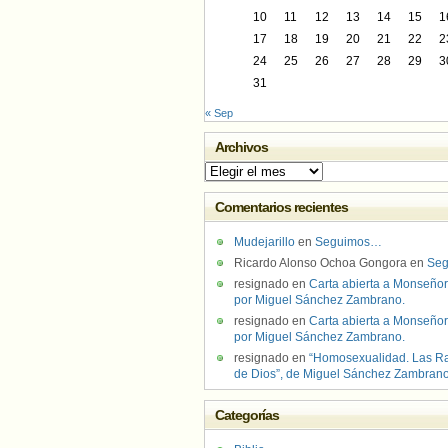
10
11
12
13
14
15
1
17
18
19
20
21
22
2
24
25
26
27
28
29
3
31
« Sep
Archivos
Archivos
Comentarios recientes
Mudejarillo
en
Seguimos…
Ricardo Alonso Ochoa Gongora
en
Se
resignado
en
Carta abierta a Monseñor
por Miguel Sánchez Zambrano.
resignado
en
Carta abierta a Monseñor
por Miguel Sánchez Zambrano.
resignado
en
“Homosexualidad. Las R
de Dios”, de Miguel Sánchez Zambran
Categorías