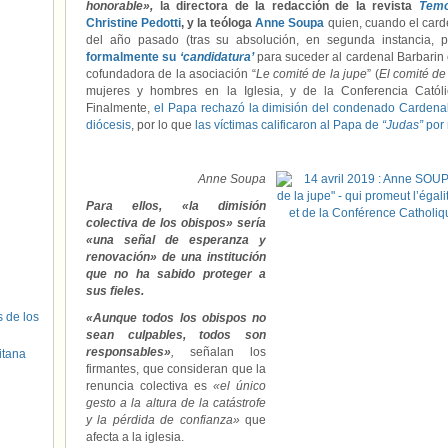
honorable»,
la directora de la redacción de la revista
Temo
Christine Pedotti
, y la teóloga
Anne Soupa
quien, cuando el car
del año pasado (tras su absolución, en segunda instancia, 
formalmente su
‘candidatura’
para suceder al cardenal Barbarin
cofundadora de la asociación “
Le comité de la jupe
” (
El comité de 
mujeres y hombres en la Iglesia, y de la Conferencia Catól
Finalmente,
el Papa rechazó la dimisión del condenado Cardenal
diócesis
, por lo que
las víctimas calificaron al Papa de
“Judas”
por 
Anne Soupa
Para ellos, «la dimisión
colectiva de los obispos» sería
«una señal de esperanza y
renovación» de una institución
que no ha sabido proteger a
sus fieles.
s de los
«Aunque todos los obispos no
sean culpables, todos son
responsables»
,
señalan los
itana
firmantes, que consideran que la
renuncia colectiva es
«el único
gesto a la altura de la catástrofe
y la pérdida de confianza»
que
afecta a la iglesia.