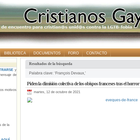
BIBLIOTECA
DOCUMENTOS
FORO
CONTACTO
Resultados de la búsqueda
TRARSE
y
Palabra clave: ‘François Devaux,’
ensaje de
Piden la dimisión colectiva de los obispos franceses tras el horror
tros motivos
martes, 12 de octubre de 2021
 de la
s
AQUÍ