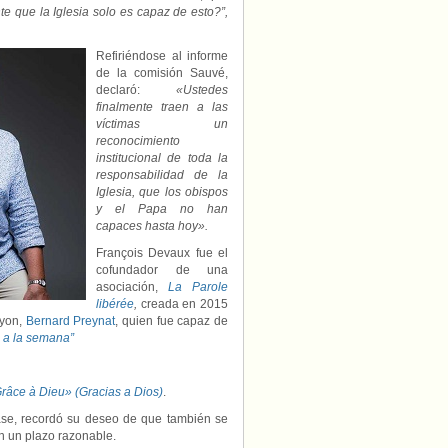
que la Iglesia solo es capaz de esto?”,
Refiriéndose al informe
de la comisión Sauvé,
declaró:
«Ustedes
finalmente traen a las
víctimas un
reconocimiento
institucional de toda la
responsabilidad de la
Iglesia, que los obispos
y el Papa no han
capaces hasta hoy».
François Devaux fue el
cofundador de una
asociación,
La Parole
libérée
,
creada en 2015
Lyon,
Bernard Preynat
, quien fue capaz de
s a la semana”
râce à Dieu
» (Gracias a Dios)
.
iase, recordó su deseo de que también se
n un plazo razonable.