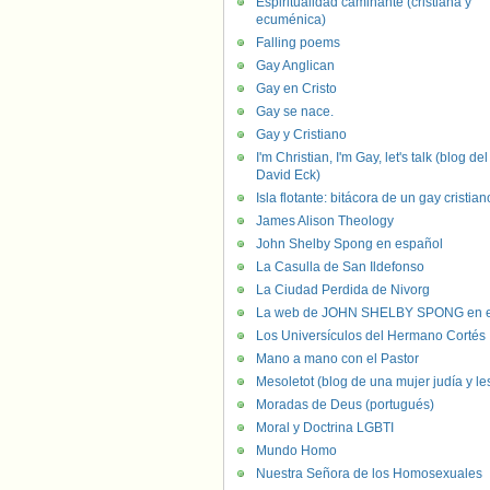
Espiritualidad caminante (cristiana y
ecuménica)
Falling poems
Gay Anglican
Gay en Cristo
Gay se nace.
Gay y Cristiano
I'm Christian, I'm Gay, let's talk (blog del
David Eck)
Isla flotante: bitácora de un gay cristian
James Alison Theology
John Shelby Spong en español
La Casulla de San Ildefonso
La Ciudad Perdida de Nivorg
La web de JOHN SHELBY SPONG en e
Los Universículos del Hermano Cortés
Mano a mano con el Pastor
Mesoletot (blog de una mujer judía y le
Moradas de Deus (portugués)
Moral y Doctrina LGBTI
Mundo Homo
Nuestra Señora de los Homosexuales