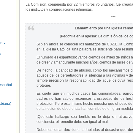
La Comisión, compuesta por 22 miembros voluntarios, fue creada 
los institutos y congregaciones religiosas.
***
Llamamiento por una iglesia renov
¡
Pedofilia en la Iglesia: La dimisión de los o
 rev.
Si bien ahora se conocen los hallazgos de CIASE, la Com
en la Iglesia Católica, una palabra es suficiente para resumir
o
El número es espantoso: varios cientos de miles de niños h
de creer y amar durante muchos años, cientos de miles de 
De hecho, la cantidad de abusos, como los mecanismos qu
abusos de los perpetradores, a silenciar a las víctimas y 
terrible precisión la responsabilidad de aquellos cuya res
spañol
proteger.
Es cierto que en muchos casos las comunidades, parroqu
padres no han sabido reconocer la gravedad de los he
sbiana)
protección. Pero este mismo hecho muestra que el peso de l
de la noción de obediencia han contribuido en gran medida 
¡Que este hallazgo sea terrible no lo deja sin atractivo
conciencia: el remedio debe ser igual al mal.
Debemos tomar decisiones adaptadas al desastre que des