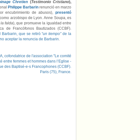
inage Chretien
(
Testimonio Cristiano
),
denal
Philippe Barbarin
renunció en marzo
por encubrimiento de abusos),
presentó
 como arzobispo de Lyon.
Anne Soupa, es
la falda
), que promueve la igualdad entre
ica de Francófonos Bautizados (CCBF).
 Barbarin, que se retiró
“un tiempo”
de la
no aceptar la renuncia de Barbarin
.