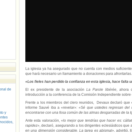
La iglesia ya ha asegurado que no cuenta con medios suficientes
que hará necesario un llamamiento a donaciones para afrontarlas.
«Los fieles han perdido la confianza en esta iglesia, hace falta
sonal de
El ex presidente de la asociación
La Parole libérée
, ahora 
introducción a la conferencia de la Comisión Independiente sobre e
Frente a los miembros del clero reunidos, Devaux declaró que
informe Sauvé iba a
«revelar»: «Sé que ustedes regresan del i
to y
encontrarse con una fosa común de las almas desgarradas de la I
entes
Ante esta valoración,
«lo mejor que tendrías que hacer es: cálla
nocidos,
rapidez»
, declaró, asegurando a los dirigentes eclesiásticos que
en una dimensión considerable. La tarea es abismal»
, advirtió,