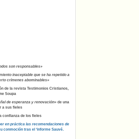
el
horror
de
los
casos
de
pederastia
todos son responsables»
iento inaceptable que se ha repetido a
bierto crímenes abominables»
ón de la revista Testimonios Cristianos,
Anne Soupa
ñal de esperanza y renovación»
de una
 a sus fieles
a confianza de los fieles
oner en práctica las recomendaciones de
su conmoción tras el ‘informe Sauvé.