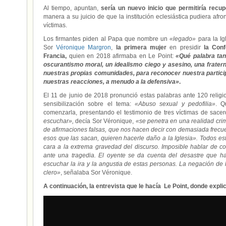
Al tiempo, apuntan,
sería un nuevo inicio que permitiría recup
manera a su juicio de que la institución eclesiástica pudiera afr
víctimas.
Los firmantes piden al Papa que nombre un
«legado»
para la Ig
Sor
Véronique Margron
,
la primera mujer
en presidir
la Conf
Francia,
quien en 2018 afirmaba en Le Point:
«Qué palabra tan
oscurantismo moral, un idealismo ciego y asesino, una frate
nuestras propias comunidades, para reconocer nuestra particip
nuestras reacciones, a menudo a la defensiva»
.
El 11 de junio de 2018 pronunció estas palabras ante 120 religi
sensibilización sobre el tema:
«Abuso sexual y pedofilia»
. Q
comenzarla, presentando el testimonio de tres víctimas de sacer
escuchar»,
decía Sor Véronique,
«se penetra en una realidad crim
de afirmaciones falsas, que nos hacen decir con demasiada frecuen
esos que las sacan, quieren hacerle daño a la Iglesia». Todos 
cara a la extrema gravedad del discurso. Imposible hablar de co
ante una tragedia. El oyente se da cuenta del desastre que ha
escuchar la ira y la angustia de estas personas. La negación de l
clero»
, señalaba Sor Véronique.
A continuación, la entrevista que le hacía Le Point, donde explic