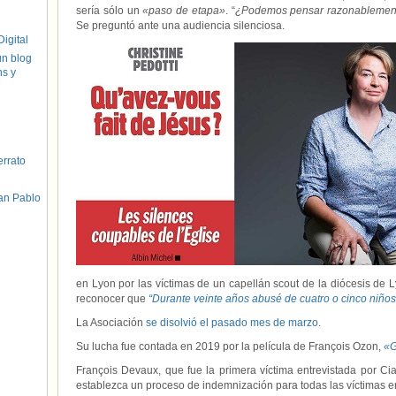
sería sólo un
«paso de etapa»
. “
¿Podemos pensar razonablemente 
Se preguntó ante una audiencia silenciosa.
igital
un blog
hs y
errato
an Pablo
en Lyon por las víctimas de un capellán scout de la diócesis de 
reconocer que
“Durante veinte años abusé de cuatro o cinco niño
La Asociación
se disolvió el pasado mes de marzo
.
Su lucha fue contada en 2019 por la película de François Ozon,
«
G
François Devaux, que fue la primera víctima entrevistada por C
establezca un proceso de indemnización para todas las víctimas e