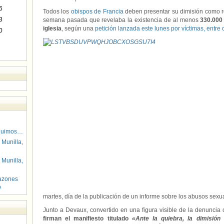
6
Todos los
obispos de Francia
deben presentar su dimisión como re
3
semana pasada que revelaba la existencia de al menos
330.000 
iglesia
, según una
petición lanzada este lunes por víctimas, entre 
0
guimos…
 Munilla,
 Munilla,
azones
o
martes, día de la publicación de un informe sobre los abusos sexua
Junto a Devaux, convertido en una figura visible de la denuncia co
firman el manifiesto
titulado
«Ante la quiebra, la dimisión