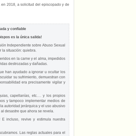
en 2018, a solicitud del episcopado y de
ada y confiable
bispos es la única salida!
isión Independiente sobre Abuso Sexual
 la situación: quiebra.
eridos en la carne y el alma, impedidos
vidas destrozadas y dañadas.
e han ayudado a ignorar u ocultar los
descuidar su sufrimiento, demuestran con
ponsabilidad era precisamente vigilar y
ias, capellanías, etc.… y los propios
chos y tampoco implementar medios de
a autoridad jerárquica y el uso abusivo
al desastre que ahora se revela.
! E incluso, revive y estimula nuestra
cubramos. Las reglas actuales para el