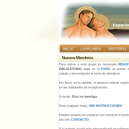
INICIO
LA PALABRA
ORATORIO
Nuevos Miembros
Para unirse a este grupo es necesario
REGIS
OBLIGATORIO
dejar en el
FORO
un primer m
saludo y presentación al resto de miembros.
Por favor, no lo olvidéis, ni tampoco indicar vues
en las solicitudes de incorporación.
Gracias.
Dios os bendiga.
Para cualquier duda,
VER INSTRUCCIONES
.
Puedes ponerte en contacto con nosotros a través
sección
CONTACTO
.
Y si quieres ayuda más personalizada escríbeno