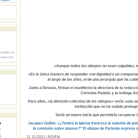
nsables de
 traducción.
«Aunque todos los obispos no sean culpables, 
«Es la única manera de responder con dignidad a un comportam
lo largo de los años, el de una jerarquía que ha cu
Junto a Devaux, firman el manifiesto la directora de la redacci
Christine Pedotti, y la teóloga 
Para ellos,
«la dimisión colectiva de los obispos»
sería
«una se
institución que no ha sabido proteger
Sería un nuevo inicio que permitiría recuperar l
Jacques
Gaillot:
«¿Tendrá la Iglesia francesa la valentía de p
D
la comisión sobre abusos?”
El obispo de Partenia expresa 
2
9
11.10.2021
| RD/Efe