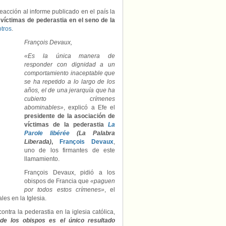
acción al informe publicado en el país la
víctimas de pederastia en el seno de la
otros
.
François Devaux,
«Es la única manera de
responder con dignidad a un
comportamiento inaceptable que
se ha repetido a lo largo de los
años, el de una jerarquía que ha
cubierto crímenes
abominables»
, explicó a Efe el
presidente de la asociación de
víctimas de la pederastia
La
Parole libérée
(La Palabra
Liberada)
,
François Devaux
,
uno de los firmantes de este
llamamiento.
François Devaux, pidió a los
obispos de Francia que
«paguen
por todos estos crímenes»
, el
les en la Iglesia.
ntra la pederastia en la iglesia católica,
 de los obispos es el único resultado