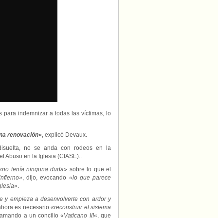
 para indemnizar a todas las víctimas, lo
 una renovación»
, explicó Devaux.
disuelta, no se anda con rodeos en la
l Abuso en la Iglesia (CIASE)..
«no tenía ninguna duda»
sobre lo que el
nfierno»
, dijo, evocando
«lo que parece
glesia»
.
te y empieza a desenvolverte con ardor y
 ahora es necesario
«reconstruir el sistema
 llamando a un concilio «
Vaticano III
«, que