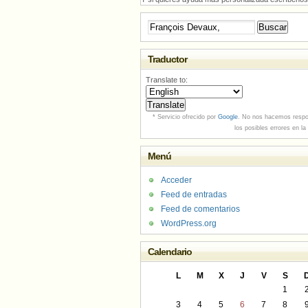
Buscar:
Traductor
Translate to:
* Servicio ofrecido por
Google
. No nos hacemos respo
los posibles errores en la
Menú
Acceder
Feed de entradas
Feed de comentarios
WordPress.org
Calendario
L
M
X
J
V
S
1
3
4
5
6
7
8