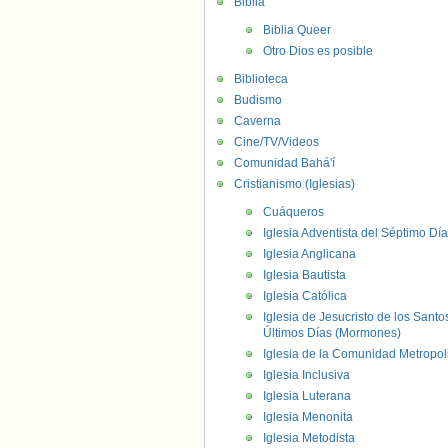
Biblia
Biblia Queer
Otro Dios es posible
Biblioteca
Budismo
Caverna
Cine/TV/Videos
Comunidad Bahá'í
Cristianismo (Iglesias)
Cuáqueros
Iglesia Adventista del Séptimo Día
Iglesia Anglicana
Iglesia Bautista
Iglesia Católica
Iglesia de Jesucristo de los Santo
Últimos Días (Mormones)
Iglesia de la Comunidad Metropol
Iglesia Inclusiva
Iglesia Luterana
Iglesia Menonita
Iglesia Metodista