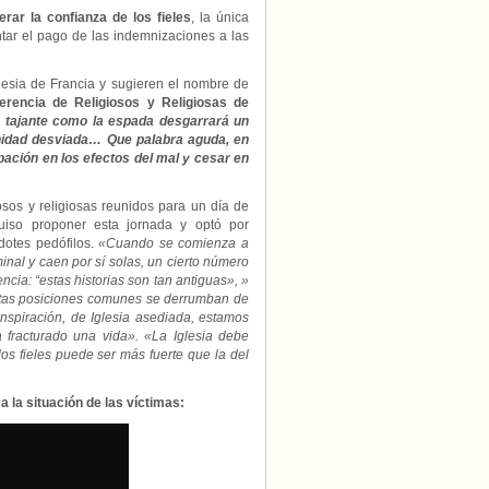
erar la confianza de los fieles
, la única
ontar el pago de las indemnizaciones a las
lesia de Francia y sugieren el nombre de
erencia de Religiosos y Religiosas de
 tajante como la espada desgarrará un
rnidad desviada… Que palabra aguda, en
ación en los efectos del mal y cesar en
osos y religiosas reunidos para un día de
uiso proponer esta jornada y optó por
dotes pedófilos.
«Cuando se comienza a
inal y caen por sí solas, un cierto número
cia: “estas historias son tan antiguas», »
estas posiciones comunes se derrumban de
nspiración, de Iglesia asediada, estamos
 fracturado una vida». «La Iglesia debe
os fieles puede ser más fuerte que la del
a la situación de las víctimas: