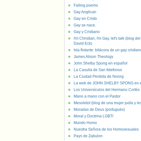
Falling poems
Gay Anglican
Gay en Cristo
Gay se nace.
Gay y Cristiano
I'm Christian, I'm Gay, let's talk (blog del
David Eck)
Isla flotante: bitácora de un gay cristian
James Alison Theology
John Shelby Spong en español
La Casulla de San Ildefonso
La Ciudad Perdida de Nivorg
La web de JOHN SHELBY SPONG en e
Los Universículos del Hermano Cortés
Mano a mano con el Pastor
Mesoletot (blog de una mujer judía y le
Moradas de Deus (portugués)
Moral y Doctrina LGBTI
Mundo Homo
Nuestra Señora de los Homosexuales
Pays de Zabulon