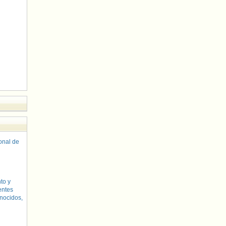
sonal de
to y
entes
nocidos,