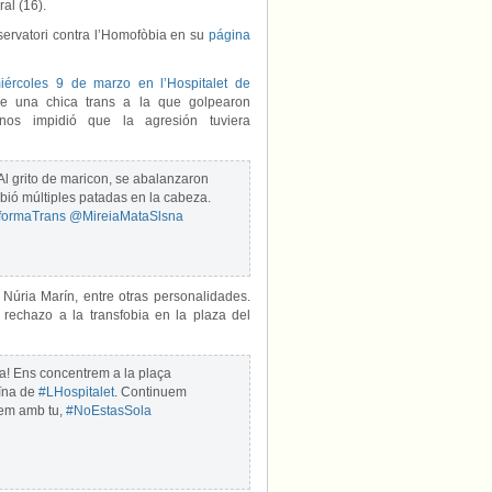
ral (16).
servatori contra l’Homofòbia en su
página
iércoles 9 de marzo en l’Hospitalet de
e una chica trans a la que golpearon
inos impidió que la agresión tuviera
 Al grito de maricon, se abalanzaron
ibió múltiples patadas en la cabeza.
formaTrans
@MireiaMataSlsna
 Núria Marín, entre otras personalidades.
rechazo a la transfobia en la plaza del
a! Ens concentrem a la plaça
eïna de
#LHospitalet
. Continuem
stem amb tu,
#NoEstasSola