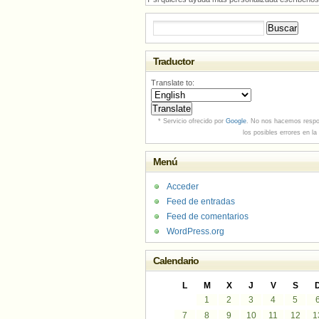
Buscar:
Traductor
Translate to:
* Servicio ofrecido por
Google
. No nos hacemos respo
los posibles errores en la
Menú
Acceder
Feed de entradas
Feed de comentarios
WordPress.org
Calendario
L
M
X
J
V
S
1
2
3
4
5
7
8
9
10
11
12
1