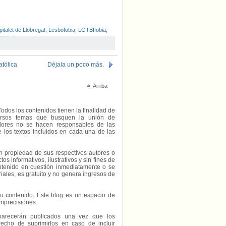
italet de Llobregat
,
Lesbofobia
,
LGTBIfobia
,
GTBIfoba
atólica
Déjala un poco más.
Arriba
Todos los contenidos tienen la finalidad de
diversos temas que busquen la unión de
radores no se hacen responsables de las
e los textos incluidos en cada una de las
on propiedad de sus respectivos autores o
s informativos, ilustrativos y sin fines de
contenido en cuestión inmediatamente o se
riales, es gratuito y no genera ingresos de
e su contenido. Este blog es un espacio de
imprecisiones.
parecerán publicados una vez que los
echo de suprimirlos en caso de incluir