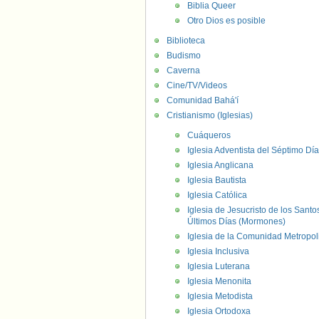
Biblia Queer
Otro Dios es posible
Biblioteca
Budismo
Caverna
Cine/TV/Videos
Comunidad Bahá'í
Cristianismo (Iglesias)
Cuáqueros
Iglesia Adventista del Séptimo Día
Iglesia Anglicana
Iglesia Bautista
Iglesia Católica
Iglesia de Jesucristo de los Santo
Últimos Días (Mormones)
Iglesia de la Comunidad Metropol
Iglesia Inclusiva
Iglesia Luterana
Iglesia Menonita
Iglesia Metodista
Iglesia Ortodoxa