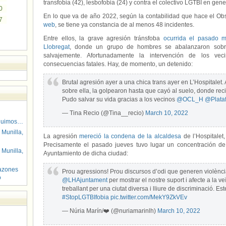
transfobia (42), lesbofobia (24) y contra el colectivo LGTBI en gene
0
En lo que va de año 2022, según la contabilidad que hace el Ob
7
web
, se tiene ya constancia de al menos 48 incidentes.
Entre ellos, la grave agresión tránsfoba
ocurrida el pasado m
Llobregat
, donde un grupo de hombres se abalanzaron sobr
salvajemente. Afortunadamente la intervención de los vec
consecuencias fatales. Hay, de momento, un detenido:
Brutal agresión ayer a una chica trans ayer en L’Hospitalet.
sobre ella, la golpearon hasta que cayó al suelo, donde rec
Pudo salvar su vida gracias a los vecinos
@OCL_H
@Plata
— Tina Recio (@Tina__recio)
March 10, 2022
guimos…
 Munilla,
La agresión
mereció la condena de la alcaldesa
de l’Hospitalet,
Precisamente el pasado jueves tuvo lugar un concentración de 
 Munilla,
Ayuntamiento de dicha ciudad:
azones
Prou agressions! Prou discursos d’odi que generen violènci
o
@LHAjuntament
per mostrar el nostre suport i afecte a la v
treballant per una ciutat diversa i lliure de discriminació. E
#StopLGTBIfobia
pic.twitter.com/MekY9ZkVEv
— Núria Marín/❤️ (@nuriamarinlh)
March 10, 2022