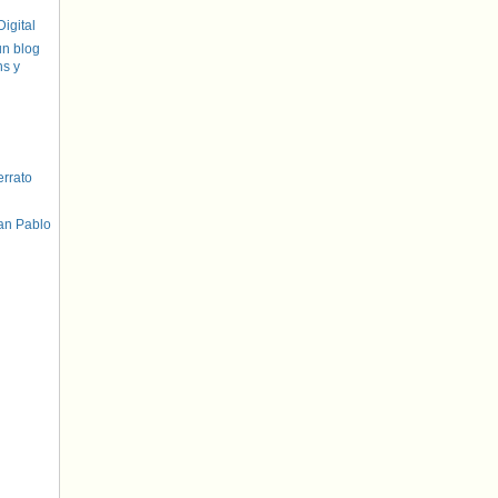
igital
un blog
hs y
errato
an Pablo