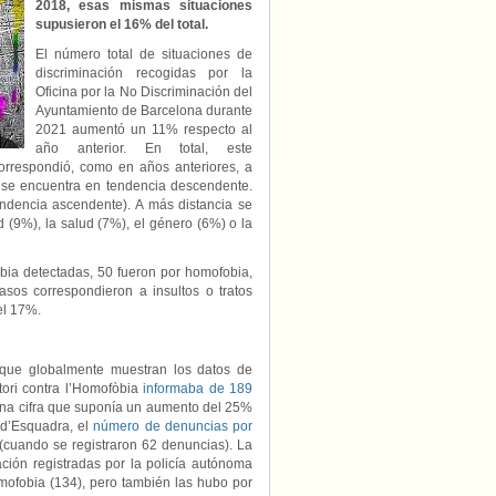
2018, esas mismas situaciones
supusieron el 16% del total.
El número total de situaciones de
discriminación recogidas por la
Oficina por la No Discriminación del
Ayuntamiento de Barcelona durante
2021 aumentó un 11% respecto al
año anterior. En total, este
orrespondió, como en años anteriores, a
e se encuentra en tendencia descendente.
endencia ascendente). A más distancia se
 (9%), la salud (7%), el género (6%) o la
obia detectadas, 50 fueron por homofobia,
asos correspondieron a insultos o tratos
el 17%.
 que globalmente muestran los datos de
tori contra l’Homofòbia
informaba de 189
una cifra que suponía un aumento del 25%
 d’Esquadra, el
número de denuncias por
(cuando se registraron 62 denuncias). La
ación registradas por la policía autónoma
mofobia (134), pero también las hubo por