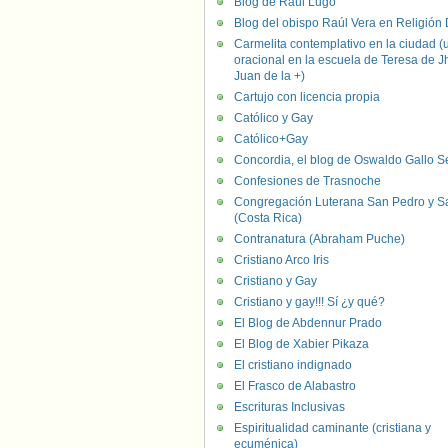
Blog de Raúl Lugo
Blog del obispo Raúl Vera en Religión D
Carmelita contemplativo en la ciudad (
oracional en la escuela de Teresa de J
Juan de la +)
Cartujo con licencia propia
Católico y Gay
Católico+Gay
Concordia, el blog de Oswaldo Gallo S
Confesiones de Trasnoche
Congregación Luterana San Pedro y S
(Costa Rica)
Contranatura (Abraham Puche)
Cristiano Arco Iris
Cristiano y Gay
Cristiano y gay!!! Sí ¿y qué?
El Blog de Abdennur Prado
El Blog de Xabier Pikaza
El cristiano indignado
El Frasco de Alabastro
Escrituras Inclusivas
Espiritualidad caminante (cristiana y
ecuménica)