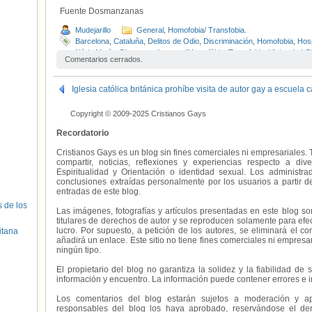
Fuente Dosmanzanas
Mudejarillo
General
,
Homofobia/ Transfobia.
Barcelona
,
Cataluña
,
Delitos de Odio
,
Discriminación
,
Homofobia
,
Hosp
Núria Marín
,
Observatori contra l'Homofòbia
,
Transfobia
,
Violencia L
Comentarios cerrados.
Iglesia católica británica prohíbe visita de autor gay a escuela c
Copyright © 2009-2025 Cristianos Gays
Recordatorio
Cristianos Gays es un blog sin fines comerciales ni empresariales. 
compartir, noticias, reflexiones y experiencias respecto a 
Espiritualidad y Orientación o identidad sexual. Los administ
conclusiones extraídas personalmente por los usuarios a partir d
entradas de este blog.
s de los
Las imágenes, fotografías y artículos presentadas en este blog s
titulares de derechos de autor y se reproducen solamente para efecto
lucro. Por supuesto, a petición de los autores, se eliminará el 
itana
añadirá un enlace. Este sitio no tiene fines comerciales ni empresa
ningún tipo.
El propietario del blog no garantiza la solidez y la fiabilidad d
información y encuentro. La información puede contener errores e 
Los comentarios del blog estarán sujetos a moderación y a
responsables del blog los haya aprobado, reservándose el der