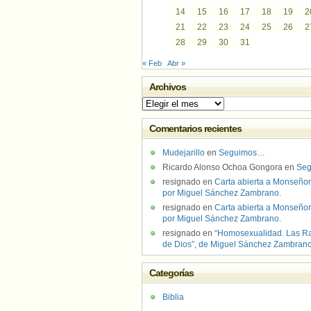
14
15
16
17
18
19
2
21
22
23
24
25
26
2
28
29
30
31
« Feb
Abr »
Archivos
Archivos
Comentarios recientes
Mudejarillo
en
Seguimos…
Ricardo Alonso Ochoa Gongora
en
Se
resignado
en
Carta abierta a Monseñor
por Miguel Sánchez Zambrano.
resignado
en
Carta abierta a Monseñor
por Miguel Sánchez Zambrano.
resignado
en
“Homosexualidad. Las R
de Dios”, de Miguel Sánchez Zambran
Categorías
Biblia