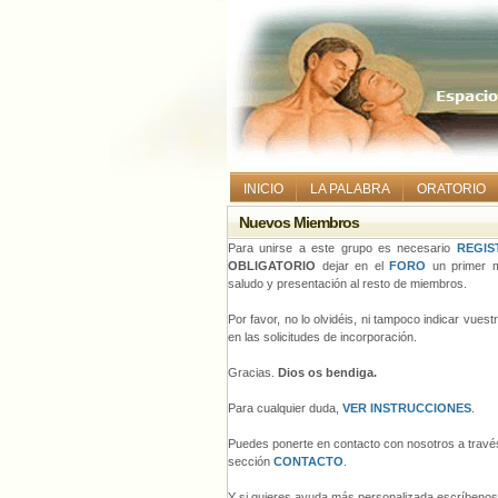
INICIO
LA PALABRA
ORATORIO
Nuevos Miembros
Para unirse a este grupo es necesario
REGIS
OBLIGATORIO
dejar en el
FORO
un primer m
saludo y presentación al resto de miembros.
Por favor, no lo olvidéis, ni tampoco indicar vues
en las solicitudes de incorporación.
Gracias.
Dios os bendiga.
Para cualquier duda,
VER INSTRUCCIONES
.
Puedes ponerte en contacto con nosotros a través
sección
CONTACTO
.
Y si quieres ayuda más personalizada escríbeno