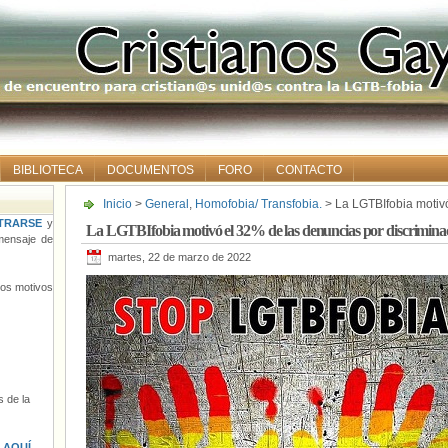
BIBLIOTECA
DOCUMENTOS
FORO
CONTACTO
Inicio
>
General
,
Homofobia/ Transfobia.
> La LGTBIfobia motiv
discriminación en Barcelona en 2021
TRARSE
y
La LGTBIfobia motivó el 32% de las denuncias por discrimina
ensaje de
martes, 22 de marzo de 2022
tros motivos
 de la
s
AQUÍ