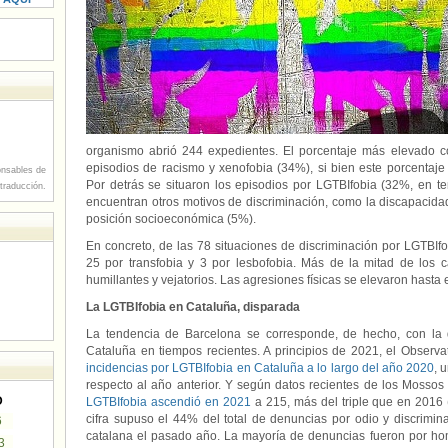
organismo abrió 244 expedientes. El porcentaje más elevado c
episodios de racismo y xenofobia (34%), si bien este porcentaj
nsables de
Por detrás se situaron los episodios por LGTBIfobia (32%, en t
 traducción.
encuentran otros motivos de discriminación, como la discapacidad
posición socioeconómica (5%).
En concreto, de las 78 situaciones de discriminación por LGTBIf
25 por transfobia y 3 por lesbofobia. Más de la mitad de los c
humillantes y vejatorios. Las agresiones físicas se elevaron hasta 
La LGTBIfobia en Cataluña, disparada
La tendencia de Barcelona se corresponde, de hecho, con la
Cataluña en tiempos recientes. A principios de 2021, el Observa
incidencias por LGTBIfobia en Cataluña a lo largo del año 2020
, 
respecto al año anterior. Y según datos recientes de los Mossos
D
LGTBIfobia ascendió en 2021
a 215, más del triple que en 2016 
cifra supuso el 44% del total de denuncias por odio y discrimin
6
catalana el pasado año. La mayoría de denuncias fueron por ho
3