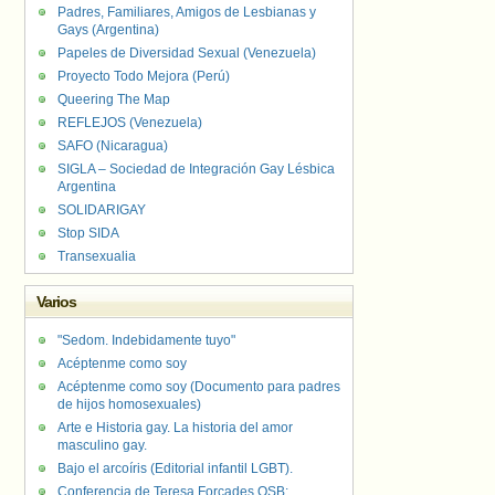
Padres, Familiares, Amigos de Lesbianas y
Gays (Argentina)
Papeles de Diversidad Sexual (Venezuela)
Proyecto Todo Mejora (Perú)
Queering The Map
REFLEJOS (Venezuela)
SAFO (Nicaragua)
SIGLA – Sociedad de Integración Gay Lésbica
Argentina
SOLIDARIGAY
Stop SIDA
Transexualia
Varios
"Sedom. Indebidamente tuyo"
Acéptenme como soy
Acéptenme como soy (Documento para padres
de hijos homosexuales)
Arte e Historia gay. La historia del amor
masculino gay.
Bajo el arcoíris (Editorial infantil LGBT).
Conferencia de Teresa Forcades OSB: