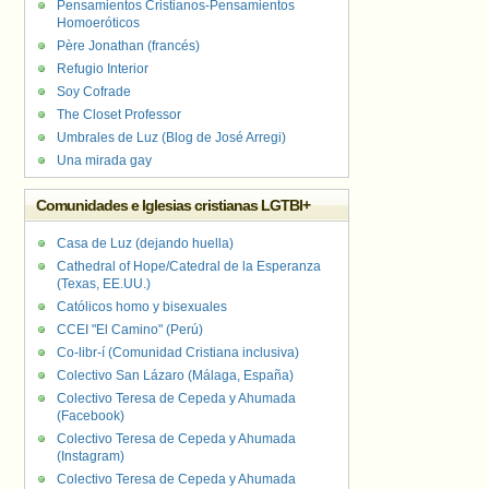
Pensamientos Cristianos-Pensamientos
Homoeróticos
Père Jonathan (francés)
Refugio Interior
Soy Cofrade
The Closet Professor
Umbrales de Luz (Blog de José Arregi)
Una mirada gay
Comunidades e Iglesias cristianas LGTBI+
Casa de Luz (dejando huella)
Cathedral of Hope/Catedral de la Esperanza
(Texas, EE.UU.)
Católicos homo y bisexuales
CCEI "El Camino" (Perú)
Co-libr-í (Comunidad Cristiana inclusiva)
Colectivo San Lázaro (Málaga, España)
Colectivo Teresa de Cepeda y Ahumada
(Facebook)
Colectivo Teresa de Cepeda y Ahumada
(Instagram)
Colectivo Teresa de Cepeda y Ahumada