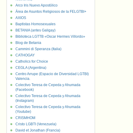
Arco Iris Nuevo Apostólico
Área de Asuntos Religiosos de la FELGTBI+
AXIOS
Baptistas Homosexuales
BETANIA (antes Galigay)
Biblioteca LGTTB «Oscar Hermes Villordo»
Blog de Betania
Cammini di Speranza (Italia)
CATHOGAY
Catholics for Choice
CEGLA (Argentina)
Centro Arrupe (Espacio de Diversidad LGTBI)
Valencia.
Colectivo Teresa de Cepeda y Ahumada
(Facebook)
Colectivo Teresa de Cepeda y Ahumada
(Instagram)
Colectivo Teresa de Cepeda y Ahumada
(Youtube)
CRISMHOM
Cristo LGBTI (Venezuela)
David et Jonathan (Francia)