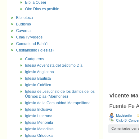
Biblia Queer
Otro Dios es posible
Biblioteca
Budismo
Caverna
Cine/TV/Videos
Comunidad Bahá'í
Cristianismo (Iglesias)
Cuáqueros
Iglesia Adventista del Séptimo Día
Iglesia Anglicana
Iglesia Bautista
Iglesia Católica
Iglesia de Jesucristo de los Santos de los
Vicente Ma
Últimos Días (Mormones)
Iglesia de la Comunidad Metropolitana
Fuente Fe A
Iglesia Inclusiva
Mudejarillo
Iglesia Luterana
Ciclo B
,
Conver
Iglesia Menonita
Comentarios cerr
Iglesia Metodista
Iglesia Ortodoxa