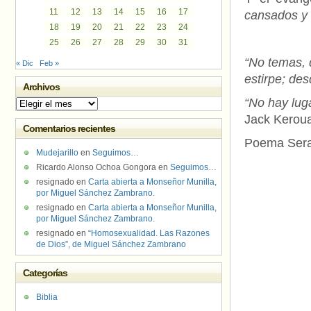
11
12
13
14
15
16
17
cansados y 
18
19
20
21
22
23
24
25
26
27
28
29
30
31
“No temas, 
« Dic
Feb »
estirpe; des
Archivos
“No hay lug
Archivos
Jack Kerou
Comentarios recientes
Poema Seraf
Mudejarillo
en
Seguimos…
Ricardo Alonso Ochoa Gongora
en
Seguimos…
resignado
en
Carta abierta a Monseñor Munilla,
por Miguel Sánchez Zambrano.
resignado
en
Carta abierta a Monseñor Munilla,
por Miguel Sánchez Zambrano.
resignado
en
“Homosexualidad. Las Razones
de Dios”, de Miguel Sánchez Zambrano
Categorías
Biblia