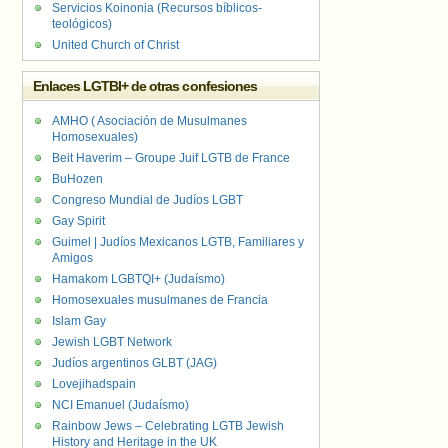
Servicios Koinonia (Recursos bíblicos-
teológicos)
United Church of Christ
Enlaces LGTBI+ de otras confesiones
AMHO ( Asociación de Musulmanes
Homosexuales)
Beit Haverim – Groupe Juif LGTB de France
BuHozen
Congreso Mundial de Judíos LGBT
Gay Spirit
Guimel | Judíos Mexicanos LGTB, Familiares y
Amigos
Hamakom LGBTQI+ (Judaísmo)
Homosexuales musulmanes de Francia
Islam Gay
Jewish LGBT Network
Judíos argentinos GLBT (JAG)
Lovejihadspain
NCI Emanuel (Judaísmo)
Rainbow Jews – Celebrating LGTB Jewish
History and Heritage in the UK