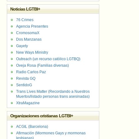
Noticias LGTBI+
76 Crimes
Agencia Presentes
CromosomaX
Dos Manzanas
Gayety
New Ways Ministry
Outreach (un recurso católico LGTBQ)
Oveja Rosa (Familias diversas)
Radio Carlos Paz
Revista GQ
SentidoG
Trans Lives Matter (Recordando a Nuestros
Muertos/listado personas trans asesinadas)
XtraMagazine
Organizaciones cristianas LGTBI+
ACGIL (Barcelona)
Afirmación (Mormones Gays y mormonas
lesbianas)