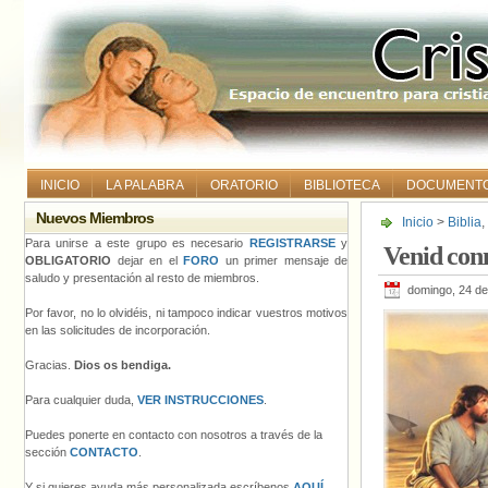
INICIO
LA PALABRA
ORATORIO
BIBLIOTECA
DOCUMENT
Nuevos Miembros
Inicio
>
Biblia
,
Para unirse a este grupo es necesario
REGISTRARSE
y
Venid con
OBLIGATORIO
dejar en el
FORO
un primer mensaje de
saludo y presentación al resto de miembros.
domingo, 24 de
Por favor, no lo olvidéis, ni tampoco indicar vuestros motivos
en las solicitudes de incorporación.
Gracias.
Dios os bendiga.
Para cualquier duda,
VER INSTRUCCIONES
.
Puedes ponerte en contacto con nosotros a través de la
sección
CONTACTO
.
Y si quieres ayuda más personalizada escríbenos
AQUÍ