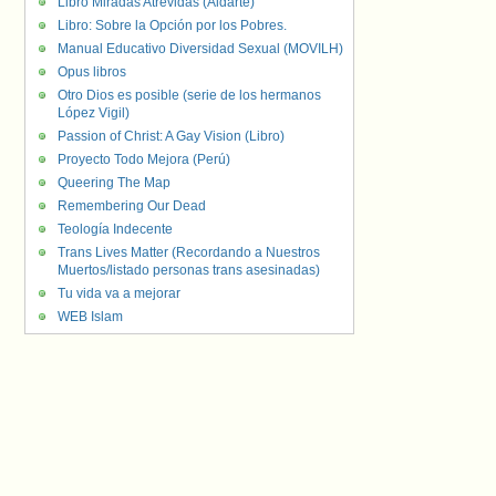
Libro Miradas Atrevidas (Aldarte)
Libro: Sobre la Opción por los Pobres.
Manual Educativo Diversidad Sexual (MOVILH)
Opus libros
Otro Dios es posible (serie de los hermanos
López Vigil)
Passion of Christ: A Gay Vision (Libro)
Proyecto Todo Mejora (Perú)
Queering The Map
Remembering Our Dead
Teología Indecente
Trans Lives Matter (Recordando a Nuestros
Muertos/listado personas trans asesinadas)
Tu vida va a mejorar
WEB Islam