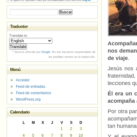
Buscar:
Traductor
Translate to:
Acompañar 
nos demand
* Servicio ofrecido por
Google
. No nos hacemos responsables de
de viaje
.
los posibles errores en la traducción.
Jesús nos 
Menú
fraternida
Acceder
lecciones q
Feed de entradas
Él era un 
Feed de comentarios
WordPress.org
acompaña 
Por otra pa
Calendario
acompañamie
L
M
X
J
V
S
D
tan humana
1
2
3
4
5
6
7
8
9
10
Y el evang