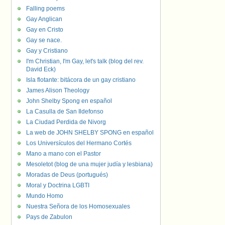
Falling poems
Gay Anglican
Gay en Cristo
Gay se nace.
Gay y Cristiano
I'm Christian, I'm Gay, let's talk (blog del rev.
David Eck)
Isla flotante: bitácora de un gay cristiano
James Alison Theology
John Shelby Spong en español
La Casulla de San Ildefonso
La Ciudad Perdida de Nivorg
La web de JOHN SHELBY SPONG en español
Los Universículos del Hermano Cortés
Mano a mano con el Pastor
Mesoletot (blog de una mujer judía y lesbiana)
Moradas de Deus (portugués)
Moral y Doctrina LGBTI
Mundo Homo
Nuestra Señora de los Homosexuales
Pays de Zabulon