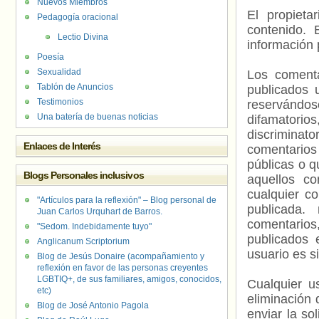
Nuevos Miembros
El propieta
Pedagogía oracional
contenido. 
Lectio Divina
información 
Poesía
Sexualidad
Los comenta
Tablón de Anuncios
publicados 
Testimonios
reservándos
Una batería de buenas noticias
difamatorio
discriminat
Enlaces de Interés
comentarios
públicas o 
Blogs Personales inclusivos
aquellos c
cualquier c
"Artículos para la reflexión" – Blog personal de
publicada.
Juan Carlos Urquhart de Barros.
comentarios,
"Sedom. Indebidamente tuyo"
publicados 
Anglicanum Scriptorium
usuario es s
Blog de Jesús Donaire (acompañamiento y
reflexión en favor de las personas creyentes
LGBTIQ+, de sus familiares, amigos, conocidos,
Cualquier us
etc)
eliminación 
Blog de José Antonio Pagola
enviar la so