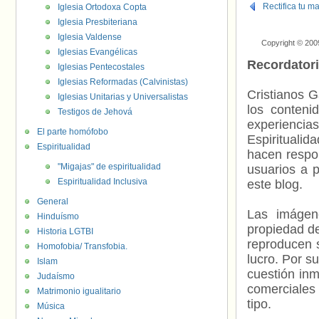
Rectifica tu m
Iglesia Ortodoxa Copta
Iglesia Presbiteriana
Iglesia Valdense
Copyright © 200
Iglesias Evangélicas
Recordator
Iglesias Pentecostales
Iglesias Reformadas (Calvinistas)
Cristianos G
Iglesias Unitarias y Universalistas
los contenid
Testigos de Jehová
experienci
El parte homófobo
Espiritualid
Espiritualidad
hacen respo
"Migajas" de espiritualidad
usuarios a p
Espiritualidad Inclusiva
este blog.
General
Las imágene
Hinduísmo
propiedad de
Historia LGTBI
reproducen s
Homofobia/ Transfobia.
lucro. Por s
Islam
cuestión inm
Judaísmo
comerciales 
Matrimonio igualitario
tipo.
Música