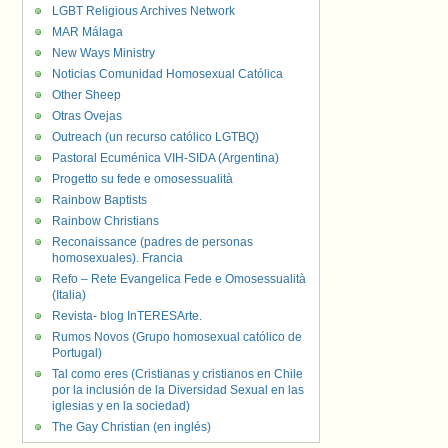
LGBT Religious Archives Network
MAR Málaga
New Ways Ministry
Noticias Comunidad Homosexual Católica
Other Sheep
Otras Ovejas
Outreach (un recurso católico LGTBQ)
Pastoral Ecuménica VIH-SIDA (Argentina)
Progetto su fede e omosessualità
Rainbow Baptists
Rainbow Christians
Reconaissance (padres de personas
homosexuales). Francia
Refo – Rete Evangelica Fede e Omosessualità
(Italia)
Revista- blog InTERESArte.
Rumos Novos (Grupo homosexual católico de
Portugal)
Tal como eres (Cristianas y cristianos en Chile
por la inclusión de la Diversidad Sexual en las
iglesias y en la sociedad)
The Gay Christian (en inglés)