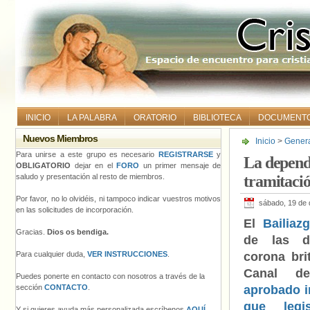
INICIO
LA PALABRA
ORATORIO
BIBLIOTECA
DOCUMENT
Nuevos Miembros
Inicio
>
Gener
del matrimonio
Para unirse a este grupo es necesario
REGISTRARSE
y
La depende
OBLIGATORIO
dejar en el
FORO
un primer mensaje de
saludo y presentación al resto de miembros.
tramitació
Por favor, no lo olvidéis, ni tampoco indicar vuestros motivos
sábado, 19 de 
en las solicitudes de incorporación.
El
Bailiaz
Gracias.
Dios os bendiga.
de las d
Para cualquier duda,
VER INSTRUCCIONES
.
corona bri
Canal d
Puedes ponerte en contacto con nosotros a través de la
sección
CONTACTO
.
aprobado i
que legi
Y si quieres ayuda más personalizada escríbenos
AQUÍ