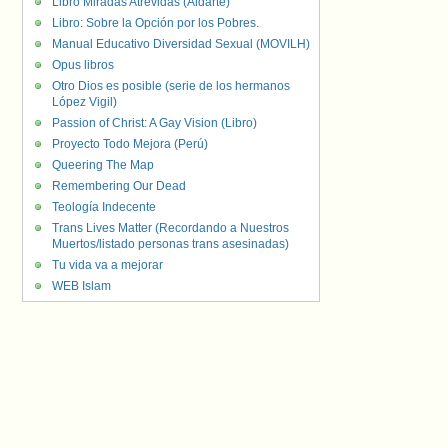
Libro Miradas Atrevidas (Aldarte)
Libro: Sobre la Opción por los Pobres.
Manual Educativo Diversidad Sexual (MOVILH)
Opus libros
Otro Dios es posible (serie de los hermanos
López Vigil)
Passion of Christ: A Gay Vision (Libro)
Proyecto Todo Mejora (Perú)
Queering The Map
Remembering Our Dead
Teología Indecente
Trans Lives Matter (Recordando a Nuestros
Muertos/listado personas trans asesinadas)
Tu vida va a mejorar
WEB Islam