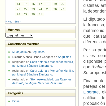
14
15
16
17
18
19
20
distintas a
21
22
23
24
25
26
27
la dependen
28
29
30
31
El diputado
« Nov
Ene »
la francesa,
Archivos
matrimonio i
Archivos
que causa
diferencia d
Comentarios recientes
Por su part
Mudejarillo
en
Seguimos…
civiles se
Ricardo Alonso Ochoa Gongora
en
Seguimos…
disponible 
resignado
en
Carta abierta a Monseñor Munilla,
por Miguel Sánchez Zambrano.
que
“había 
resignado
en
Carta abierta a Monseñor Munilla,
Su propuesta
por Miguel Sánchez Zambrano.
resignado
en
“Homosexualidad. Las Razones
Finalmente,
de Dios”, de Miguel Sánchez Zambrano
parejas del
Liberate
, e
Categorías
calificó 
Biblia
proposición