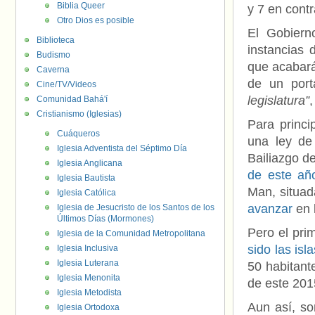
Biblia Queer
y 7 en contr
Otro Dios es posible
El Gobiern
Biblioteca
instancias 
Budismo
que acabará
Caverna
de un por
Cine/TV/Videos
legislatura”
Comunidad Bahá'í
Cristianismo (Iglesias)
Para princ
Cuáqueros
una ley de
Iglesia Adventista del Séptimo Día
Bailiazgo d
Iglesia Anglicana
de este añ
Iglesia Bautista
Man, situad
Iglesia Católica
avanzar
en 
Iglesia de Jesucristo de los Santos de los
Últimos Días (Mormones)
Pero el prim
Iglesia de la Comunidad Metropolitana
sido las isla
Iglesia Inclusiva
Iglesia Luterana
50 habitant
Iglesia Menonita
de este 2015
Iglesia Metodista
Aun así, so
Iglesia Ortodoxa