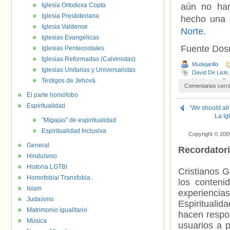
Iglesia Ortodoxa Copta
aún no han
Iglesia Presbiteriana
hecho una 
Iglesia Valdense
Norte
.
Iglesias Evangélicas
Fuente Do
Iglesias Pentecostales
Iglesias Reformadas (Calvinistas)
Mudejarillo
Iglesias Unitarias y Universalistas
David De Lisle
Testigos de Jehová
Matrimonio
,
Re
Comentarios cerr
El parte homófobo
Espiritualidad
‘We should all
La Ig
"Migajas" de espiritualidad
Espiritualidad Inclusiva
Copyright © 200
General
Recordator
Hinduísmo
Historia LGTBI
Cristianos G
Homofobia/ Transfobia.
los contenid
Islam
experienci
Judaísmo
Espiritualid
Matrimonio igualitario
hacen respo
Música
usuarios a p