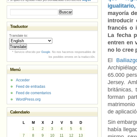
igualitario,
Buscar:
mayoría de
introducir
Traductor
francés o 
La fecha p
Translate to:
entren en 
no lo cree
* Servicio ofrecido por
Google
. No nos hacemos responsables de
los posibles errores en la traducción.
El
Bailiaz
Archipiéla
Menú
65.000 pers
Acceder
Jersey. Am
Feed de entradas
británicas,
Feed de comentarios
forman part
WordPress.org
matrimonio 
de aplicació
Calendario
Sin embargo
L
M
X
J
V
S
D
había llega
1
2
3
4
5
6
7
8
9
10
11
12
13
mismo sexo