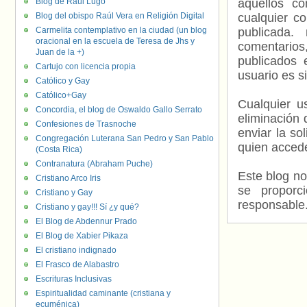
Blog de Raúl Lugo
aquellos c
Blog del obispo Raúl Vera en Religión Digital
cualquier c
Carmelita contemplativo en la ciudad (un blog
publicada.
oracional en la escuela de Teresa de Jhs y
comentarios,
Juan de la +)
publicados 
Cartujo con licencia propia
usuario es s
Católico y Gay
Católico+Gay
Cualquier us
Concordia, el blog de Oswaldo Gallo Serrato
eliminación 
Confesiones de Trasnoche
enviar la so
Congregación Luterana San Pedro y San Pablo
quien accede
(Costa Rica)
Contranatura (Abraham Puche)
Este blog no
Cristiano Arco Iris
se proporc
Cristiano y Gay
responsable
Cristiano y gay!!! Sí ¿y qué?
El Blog de Abdennur Prado
El Blog de Xabier Pikaza
El cristiano indignado
El Frasco de Alabastro
Escrituras Inclusivas
Espiritualidad caminante (cristiana y
ecuménica)