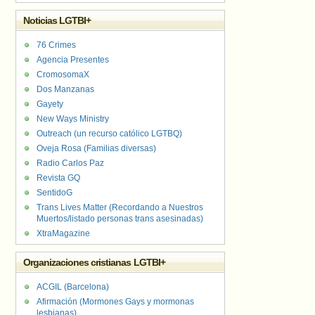
Noticias LGTBI+
76 Crimes
Agencia Presentes
CromosomaX
Dos Manzanas
Gayety
New Ways Ministry
Outreach (un recurso católico LGTBQ)
Oveja Rosa (Familias diversas)
Radio Carlos Paz
Revista GQ
SentidoG
Trans Lives Matter (Recordando a Nuestros
Muertos/listado personas trans asesinadas)
XtraMagazine
Organizaciones cristianas LGTBI+
ACGIL (Barcelona)
Afirmación (Mormones Gays y mormonas
lesbianas)