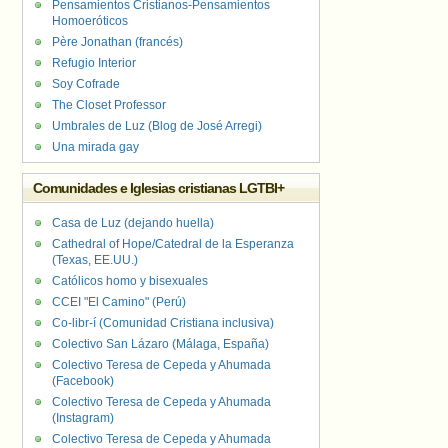
Pensamientos Cristianos-Pensamientos
Homoeróticos
Père Jonathan (francés)
Refugio Interior
Soy Cofrade
The Closet Professor
Umbrales de Luz (Blog de José Arregi)
Una mirada gay
Comunidades e Iglesias cristianas LGTBI+
Casa de Luz (dejando huella)
Cathedral of Hope/Catedral de la Esperanza
(Texas, EE.UU.)
Católicos homo y bisexuales
CCEI "El Camino" (Perú)
Co-libr-í (Comunidad Cristiana inclusiva)
Colectivo San Lázaro (Málaga, España)
Colectivo Teresa de Cepeda y Ahumada
(Facebook)
Colectivo Teresa de Cepeda y Ahumada
(Instagram)
Colectivo Teresa de Cepeda y Ahumada