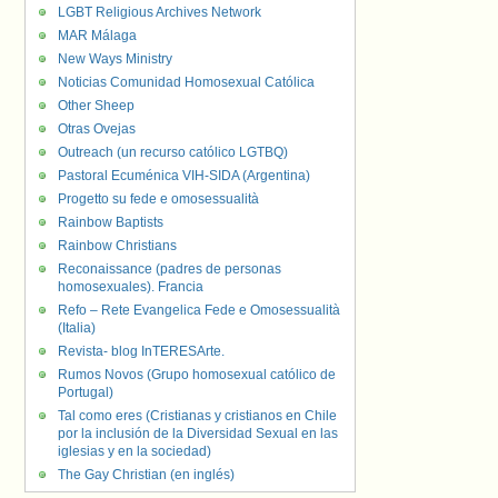
LGBT Religious Archives Network
MAR Málaga
New Ways Ministry
Noticias Comunidad Homosexual Católica
Other Sheep
Otras Ovejas
Outreach (un recurso católico LGTBQ)
Pastoral Ecuménica VIH-SIDA (Argentina)
Progetto su fede e omosessualità
Rainbow Baptists
Rainbow Christians
Reconaissance (padres de personas
homosexuales). Francia
Refo – Rete Evangelica Fede e Omosessualità
(Italia)
Revista- blog InTERESArte.
Rumos Novos (Grupo homosexual católico de
Portugal)
Tal como eres (Cristianas y cristianos en Chile
por la inclusión de la Diversidad Sexual en las
iglesias y en la sociedad)
The Gay Christian (en inglés)