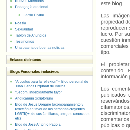
Nuevos Miembros
este blog.
Pedagogía oracional
Las imágene
Lectio Divina
propiedad de
Poesía
reproducen s
Sexualidad
lucro. Por s
Tablón de Anuncios
cuestión inm
Testimonios
comerciales 
Una batería de buenas noticias
tipo.
Enlaces de Interés
El propieta
contenido. 
Blogs Personales inclusivos
información 
"Artículos para la reflexión" – Blog personal de
Juan Carlos Urquhart de Barros.
Los comenta
"Sedom. Indebidamente tuyo"
publicados 
Anglicanum Scriptorium
reservándos
Blog de Jesús Donaire (acompañamiento y
difamatorio
reflexión en favor de las personas creyentes
discriminat
LGBTIQ+, de sus familiares, amigos, conocidos,
etc)
comentarios
Blog de José Antonio Pagola
públicas o 