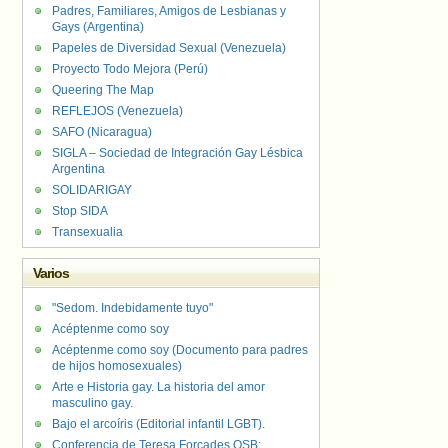
Padres, Familiares, Amigos de Lesbianas y
Gays (Argentina)
Papeles de Diversidad Sexual (Venezuela)
Proyecto Todo Mejora (Perú)
Queering The Map
REFLEJOS (Venezuela)
SAFO (Nicaragua)
SIGLA – Sociedad de Integración Gay Lésbica
Argentina
SOLIDARIGAY
Stop SIDA
Transexualia
Varios
"Sedom. Indebidamente tuyo"
Acéptenme como soy
Acéptenme como soy (Documento para padres
de hijos homosexuales)
Arte e Historia gay. La historia del amor
masculino gay.
Bajo el arcoíris (Editorial infantil LGBT).
Conferencia de Teresa Forcades OSB: