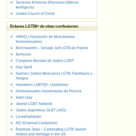
Servicios Koinonia (Recursos bíblicos-
teológicos)
United Church of Christ
Enlaces LGTBI+ de otras confesiones
AMHO ( Asociación de Musulmanes
Homosexuales)
Beit Haverim – Groupe Juif LGTB de France
BuHozen
Congreso Mundial de Judíos LGBT
Gay Spirit
Guimel | Judíos Mexicanos LGTB, Familiares y
Amigos
Hamakom LGBTQI+ (Judaísmo)
Homosexuales musulmanes de Francia
Islam Gay
Jewish LGBT Network
Judíos argentinos GLBT (JAG)
Lovejihadspain
NCI Emanuel (Judaísmo)
Rainbow Jews – Celebrating LGTB Jewish
History and Heritage in the UK