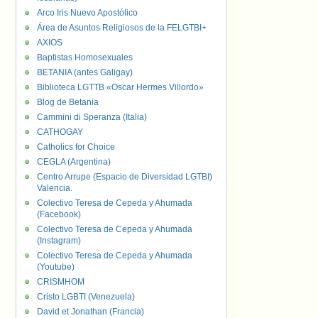
Arco Iris Nuevo Apostólico
Área de Asuntos Religiosos de la FELGTBI+
AXIOS
Baptistas Homosexuales
BETANIA (antes Galigay)
Biblioteca LGTTB «Oscar Hermes Villordo»
Blog de Betania
Cammini di Speranza (Italia)
CATHOGAY
Catholics for Choice
CEGLA (Argentina)
Centro Arrupe (Espacio de Diversidad LGTBI)
Valencia.
Colectivo Teresa de Cepeda y Ahumada
(Facebook)
Colectivo Teresa de Cepeda y Ahumada
(Instagram)
Colectivo Teresa de Cepeda y Ahumada
(Youtube)
CRISMHOM
Cristo LGBTI (Venezuela)
David et Jonathan (Francia)