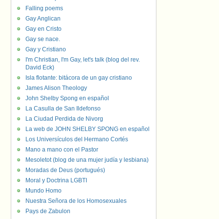
Falling poems
Gay Anglican
Gay en Cristo
Gay se nace.
Gay y Cristiano
I'm Christian, I'm Gay, let's talk (blog del rev.
David Eck)
Isla flotante: bitácora de un gay cristiano
James Alison Theology
John Shelby Spong en español
La Casulla de San Ildefonso
La Ciudad Perdida de Nivorg
La web de JOHN SHELBY SPONG en español
Los Universículos del Hermano Cortés
Mano a mano con el Pastor
Mesoletot (blog de una mujer judía y lesbiana)
Moradas de Deus (portugués)
Moral y Doctrina LGBTI
Mundo Homo
Nuestra Señora de los Homosexuales
Pays de Zabulon