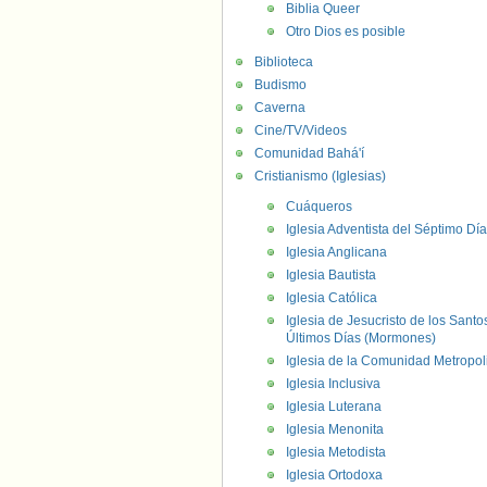
Biblia Queer
Otro Dios es posible
Biblioteca
Budismo
Caverna
Cine/TV/Videos
Comunidad Bahá'í
Cristianismo (Iglesias)
Cuáqueros
Iglesia Adventista del Séptimo Día
Iglesia Anglicana
Iglesia Bautista
Iglesia Católica
Iglesia de Jesucristo de los Santo
Últimos Días (Mormones)
Iglesia de la Comunidad Metropol
Iglesia Inclusiva
Iglesia Luterana
Iglesia Menonita
Iglesia Metodista
Iglesia Ortodoxa