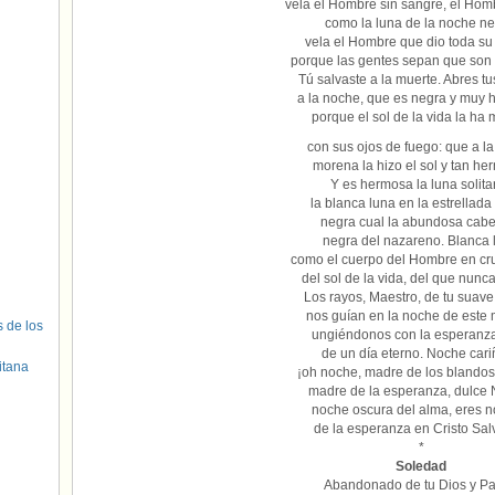
vela el Hombre sin sangre, el Hom
como la luna de la noche ne
vela el Hombre que dio toda su
porque las gentes sepan que son
Tú salvaste a la muerte. Abres t
a la noche, que es negra y muy 
porque el sol de la vida la ha 
con sus ojos de fuego: que a l
morena la hizo el sol y tan he
Y es hermosa la luna solitar
la blanca luna en la estrellad
negra cual la abundosa cabe
negra del nazareno. Blanca 
como el cuerpo del Hombre en cru
del sol de la vida, del que nunc
Los rayos, Maestro, de tu suav
nos guían en la noche de este
s de los
ungiéndonos con la esperanza
de un día eterno. Noche car
itana
¡oh noche, madre de los blandos
madre de la esperanza, dulce
noche oscura del alma, eres n
de la esperanza en Cristo Sal
*
Soledad
Abandonado de tu Dios y Pa