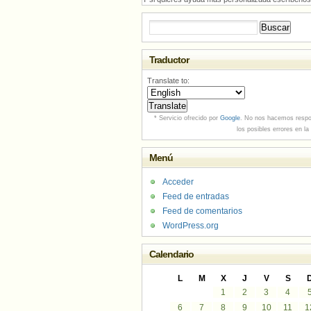
Buscar:
Traductor
Translate to:
* Servicio ofrecido por
Google
. No nos hacemos respo
los posibles errores en la
Menú
Acceder
Feed de entradas
Feed de comentarios
WordPress.org
Calendario
L
M
X
J
V
S
1
2
3
4
6
7
8
9
10
11
1