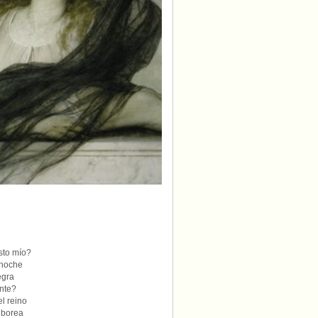
sto mío?
 noche
egra
ente?
l reino
lborea