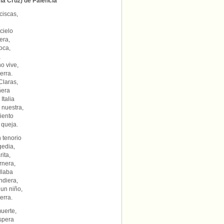
 la Cruz) de Palencia
ciscas,
cielo
era,
oca,
,
o vive,
erra.
Claras,
ñera
Italia
 nuestra,
iento
 queja.
 tenorio
gedia,
ita,
rnera,
llaba
ndiera,
un niño,
erra.
muerte,
espera