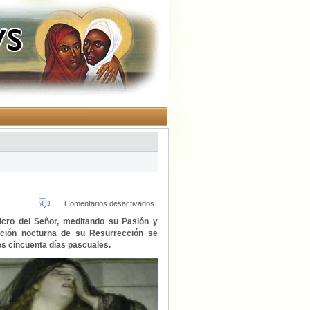
en
Comentarios desactivados
Sábado
lcro del Señor, meditando su Pasión y
Santo…
ación nocturna de su Resurrección se
en
os cincuenta días pascuales.
silencio
ante
el
Señor.