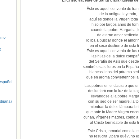
El Cristo yacente de Santa Clara (Iglesia de
Éste es aquel convento de fran
de la antigua leyenda;
aquí es donde la Virgen toda 
hizo por largos años de torn
cuando la pobre Margarita, l
de eterno amor sedienta
 rev.
lo iba a buscar donde el amor n
en el seco destierro de esta ti
o
Éste es aquel convento de las 
las hijas de la dulce compa
del Serafín de Asís que desde 
sembró estas flores en la España
blancos lirios del páramo sed
que en aroma conviértennos la
spañol
Las pobres en el claustro que un
deslumbró con la luz de la tra
llevándose a la pobre Margar
sbiana)
con su sed de ser madre, la to
mientras la dulce lámpara bri
que ante la Madre Virgen ence
cunan, vírgenes madres, como a 
al Cristo formidable de esta ti
Este Cristo, inmortal como la 
no resucita; ¿para qué?, no 