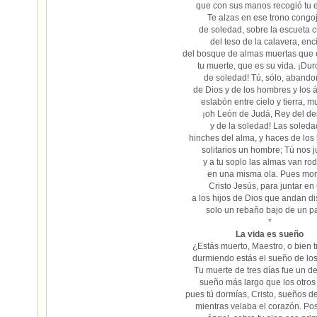
que con sus manos recogió tu es
Te alzas en ese trono congo
de soledad, sobre la escueta 
del teso de la calavera, en
del bosque de almas muertas que
tu muerte, que es su vida. ¡Dur
de soledad! Tú, sólo, aband
de Dios y de los hombres y los 
eslabón entre cielo y tierra, m
¡oh León de Judá, Rey del de
y de la soledad! Las soled
hinches del alma, y haces de lo
solitarios un hombre; Tú nos j
y a tu soplo las almas van ro
en una misma ola. Pues mori
Cristo Jesús, para juntar en
a los hijos de Dios que andan di
solo un rebaño bajo de un p
*
La vida es sueño
¿Estás muerto, Maestro, o bien t
durmiendo estás el sueño de los
Tu muerte de tres días fue un 
sueño más largo que los otros 
pues tú dormías, Cristo, sueños 
mientras velaba el corazón. Po