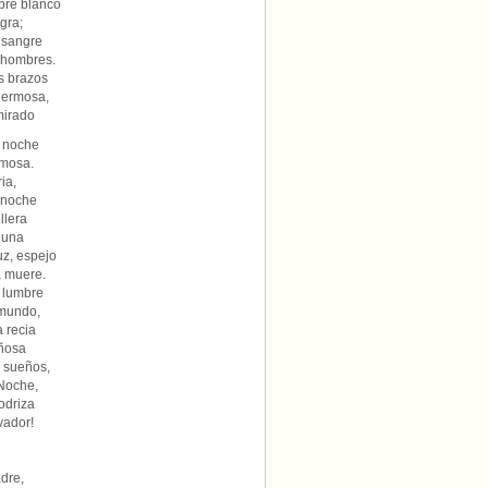
bre blanco
gra;
 sangre
 hombres.
us brazos
hermosa,
mirado
a noche
rmosa.
ia,
a noche
llera
luna
z, espejo
a muere.
e lumbre
 mundo,
 recia
iñosa
 sueños,
 Noche,
odriza
vador!
dre,