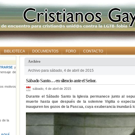
BIBLIOTECA
DOCUMENTOS
FORO
CONTACTO
Archivo
TRARSE
y
Archivo para sábado, 4 de abril de 2015
ensaje de
Sábado Santo… en silencio ante el Señor.
tros motivos
sábado, 4 de abril de 2015
Durante el Sábado Santo la Iglesia permanece junto al sepu
muerte hasta que después de la solemne Vigilia o expect
inauguren los gozos de la Pascua, cuya exuberancia inundará l
 de la
s
AQUÍ