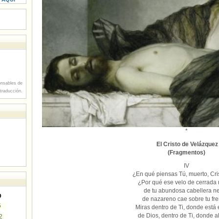
nsables de
 traducción.
*
El Cristo de Velázquez
(Fragmentos)
IV
¿En qué piensas Tú, muerto, Cri
¿Por qué ese velo de cerrada
de tu abundosa cabellera n
D
de nazareno cae sobre tu fr
5
Miras dentro de Ti, donde está e
de Dios, dentro de Ti, donde a
2