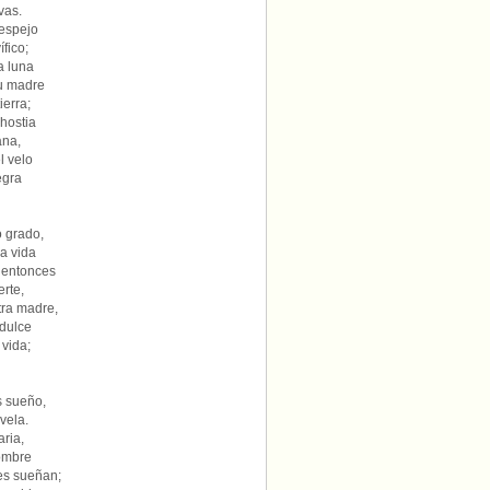
vas.
 espejo
ífico;
a luna
su madre
erra;
hostia
ana,
l velo
egra
 grado,
la vida
 entonces
erte,
tra madre,
 dulce
vida;
s sueño,
 vela.
aria,
Hombre
es sueñan;