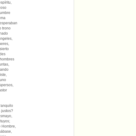
píritu,
joso
cumbre
cima
 esperaban
o trono
onado
ángeles,
ueres,
sierto
ades
s hombres
untas,
dando
ste,
 uno
spersos,
astor
ranquilo
 justos?
desmayo,
tuyos;
de Hombre,
sábase,