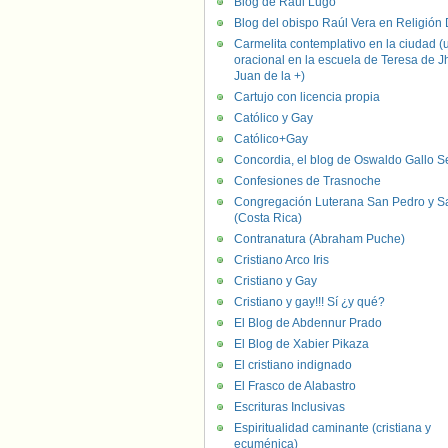
Blog de Raúl Lugo
Blog del obispo Raúl Vera en Religión D
Carmelita contemplativo en la ciudad (
oracional en la escuela de Teresa de J
Juan de la +)
Cartujo con licencia propia
Católico y Gay
Católico+Gay
Concordia, el blog de Oswaldo Gallo S
Confesiones de Trasnoche
Congregación Luterana San Pedro y S
(Costa Rica)
Contranatura (Abraham Puche)
Cristiano Arco Iris
Cristiano y Gay
Cristiano y gay!!! Sí ¿y qué?
El Blog de Abdennur Prado
El Blog de Xabier Pikaza
El cristiano indignado
El Frasco de Alabastro
Escrituras Inclusivas
Espiritualidad caminante (cristiana y
ecuménica)