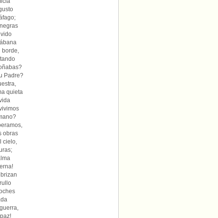
icia
gusto
áfago;
 negras
lvido
sábana
l borde,
itando
¿soñabas?
tu Padre?
estra,
ma quieta
 vida
vivimos
rmano?
speramos,
s obras
 cielo,
uras;
alma
terna!
 brizan
rullo
noches
ada
 guerra,
 paz!