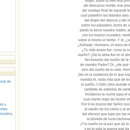
ángel, sobre tu sien esa prim
del descanso mortal, ese pre
del sosiego final de aqueste tr
cual pabellón las blandas alas
del ángel del silencio y del o
sobre tus párpados; lecho de 
pardo la tierra nuestra madre; a
con los brazos cruzados, med
sobre sí mismo el Verbo. Y di, 
¿Soñaste, Hermano, el reino de 
¿Tu vida acaso fue, como la nu
sueño? ¿De tu alma fue en el al
fiel trasunto del sueño de la
de nuestro Padre? Di, ¿de qué 
sino del sueño de tu vida, He
¡No es la sustancia de lo que e
nuestra fe, nada más que de tu
sonal de
el sueño, Cristo! ¡Nos pusiste el
ramillete de estrellas de vent
hicístenos la noche para el 
cual manto regio de ilusión e
Por ti los brazos del Señor nos
to y
entes
al vaivén de los cielos y al ar
nocidos,
del silencio que tupe por las 
la bóveda de luces tachon
¡Y tu sueño es la paz que da la
y es tu vida la guerra que da