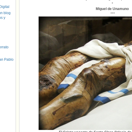
*
igital
Miguel de Unamuno
un blog
***
hs y
errato
an Pablo