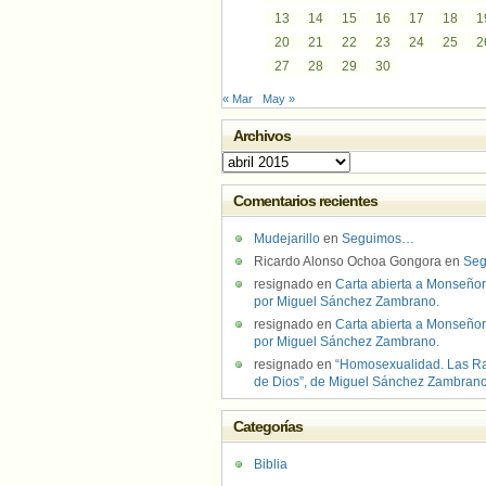
13
14
15
16
17
18
1
20
21
22
23
24
25
2
27
28
29
30
« Mar
May »
Archivos
Archivos
Comentarios recientes
Mudejarillo
en
Seguimos…
Ricardo Alonso Ochoa Gongora
en
Se
resignado
en
Carta abierta a Monseñor
por Miguel Sánchez Zambrano.
resignado
en
Carta abierta a Monseñor
por Miguel Sánchez Zambrano.
resignado
en
“Homosexualidad. Las R
de Dios”, de Miguel Sánchez Zambran
Categorías
Biblia