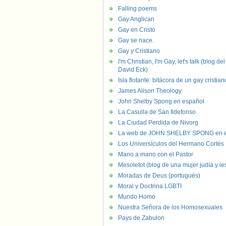
Falling poems
Gay Anglican
Gay en Cristo
Gay se nace.
Gay y Cristiano
I'm Christian, I'm Gay, let's talk (blog del
David Eck)
Isla flotante: bitácora de un gay cristian
James Alison Theology
John Shelby Spong en español
La Casulla de San Ildefonso
La Ciudad Perdida de Nivorg
La web de JOHN SHELBY SPONG en e
Los Universículos del Hermano Cortés
Mano a mano con el Pastor
Mesoletot (blog de una mujer judía y le
Moradas de Deus (portugués)
Moral y Doctrina LGBTI
Mundo Homo
Nuestra Señora de los Homosexuales
Pays de Zabulon