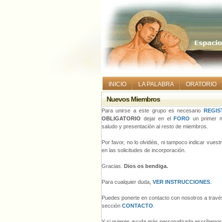
INICIO
LA PALABRA
ORATORIO
Nuevos Miembros
Para unirse a este grupo es necesario
REGIS
OBLIGATORIO
dejar en el
FORO
un primer m
saludo y presentación al resto de miembros.
Por favor, no lo olvidéis, ni tampoco indicar vues
en las solicitudes de incorporación.
Gracias.
Dios os bendiga.
Para cualquier duda,
VER INSTRUCCIONES
.
Puedes ponerte en contacto con nosotros a través
sección
CONTACTO
.
Y si quieres ayuda más personalizada escríbeno