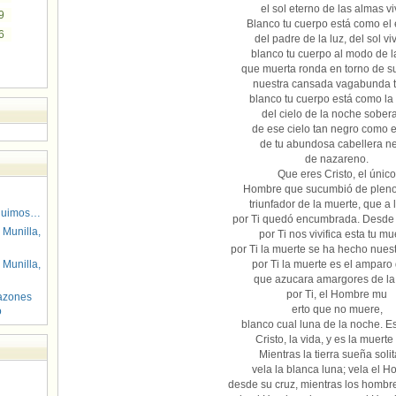
el sol eterno de las almas vi
9
Blanco tu cuerpo está como el
6
del padre de la luz, del sol viv
blanco tu cuerpo al modo de l
que muerta ronda en torno de 
nuestra cansada vagabunda ti
blanco tu cuerpo está como la 
del cielo de la noche sober
de ese cielo tan negro como e
de tu abundosa cabellera n
de nazareno.
Que eres Cristo, el único
Hombre que sucumbió de pleno
triunfador de la muerte, que a 
guimos…
por Ti quedó encumbrada. Desde
 Munilla,
por Ti nos vivifica esta tu mu
por Ti la muerte se ha hecho nues
 Munilla,
por Ti la muerte es el amparo
que azucara amargores de la 
por Ti, el Hombre mu
azones
erto que no muere,
o
blanco cual luna de la noche. E
Cristo, la vida, y es la muerte
Mientras la tierra sueña solit
vela la blanca luna; vela el 
desde su cruz, mientras los hombr